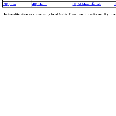
20) Ţāhā
40) Ghāfir
60) Al-Mumtaĥanah
8
The transliteration was done using local Arabic Transliteration software. If you w