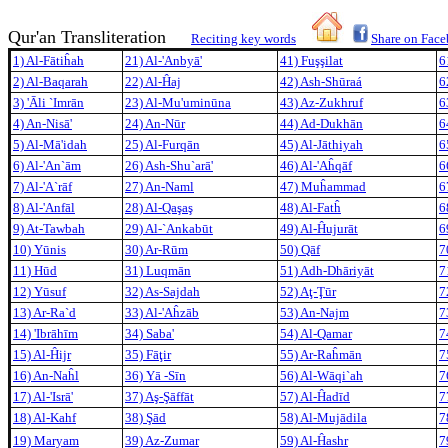
Qur'an Transliteration
Reciting key words
Share on Fac
1) Al-Fātiĥah
21) Al-'Anbyā'
41) Fuşşilat
6
2) Al-Baqarah
22) Al-Ĥaj
42) Ash-Shūraá
6
3) 'Āli `Imrān
23) Al-Mu'uminūna
43) Az-Zukhruf
6
4) An-Nisā'
24) An-Nūr
44) Ad-Dukhān
6
5) Al-Mā'idah
25) Al-Furqān
45) Al-Jāthiya
h
6
6) Al-'An`ām
26) Ash-Shu`arā'
46) Al-'Aĥqāf
6
7) Al-'A`rāf
27) An-Naml
47) Muĥammad
6
8) Al-'Anfāl
28) Al-Qaşaş
48) Al-Fatĥ
6
9) At-Tawbah
29) Al-`Ankabūt
49) Al-Ĥujurāt
6
10) Yūnis
30) Ar-Rūm
50) Qāf
7
11) Hūd
31) Luqmān
51) Adh-Dhāriyāt
7
12) Yūsuf
32) As-Sajdah
52) Aţ-Ţūr
7
13) Ar-Ra`d
33) Al-'Aĥzāb
53) An-Najm
7
14) 'Ibrāhīm
34) Saba'
54) Al-Qamar
7
15) Al-Ĥijr
35) Fāţir
55) Ar-Raĥmān
7
16) An-Naĥl
36) Yā -Sīn
56) Al-Wāqi`ah
7
17) Al-'Isrā'
37) Aş-Şāffāt
57) Al-Ĥadīd
7
18) Al-Kahf
38) Şād
58) Al-Mujādila
7
19) Maryam
39) Az-Zumar
59) Al-Ĥashr
7