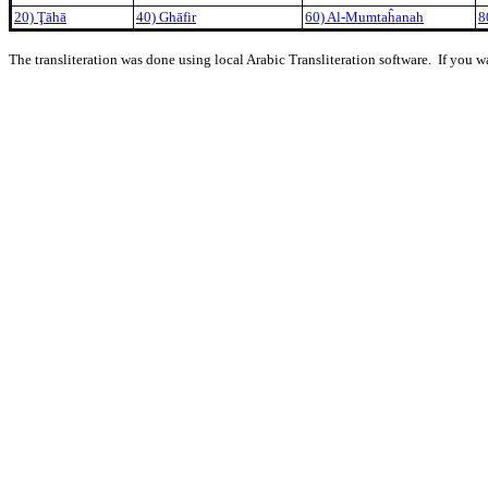
20) Ţāhā
40) Ghāfir
60) Al-Mumtaĥanah
8
The transliteration was done using local Arabic Transliteration software. If you w