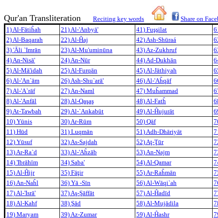
Qur'an Transliteration
Reciting key words
Share on Fac
1) Al-Fātiĥah
21) Al-'Anbyā'
41) Fuşşilat
6
2) Al-Baqarah
22) Al-Ĥaj
42) Ash-Shūraá
6
3) 'Āli `Imrān
23) Al-Mu'uminūna
43) Az-Zukhruf
6
4) An-Nisā'
24) An-Nūr
44) Ad-Dukhān
6
5) Al-Mā'idah
25) Al-Furqān
45) Al-Jāthiya
h
6
6) Al-'An`ām
26) Ash-Shu`arā'
46) Al-'Aĥqāf
6
7) Al-'A`rāf
27) An-Naml
47) Muĥammad
6
8) Al-'Anfāl
28) Al-Qaşaş
48) Al-Fatĥ
6
9) At-Tawbah
29) Al-`Ankabūt
49) Al-Ĥujurāt
6
10) Yūnis
30) Ar-Rūm
50) Qāf
7
11) Hūd
31) Luqmān
51) Adh-Dhāriyāt
7
12) Yūsuf
32) As-Sajdah
52) Aţ-Ţūr
7
13) Ar-Ra`d
33) Al-'Aĥzāb
53) An-Najm
7
14) 'Ibrāhīm
34) Saba'
54) Al-Qamar
7
15) Al-Ĥijr
35) Fāţir
55) Ar-Raĥmān
7
16) An-Naĥl
36) Yā -Sīn
56) Al-Wāqi`ah
7
17) Al-'Isrā'
37) Aş-Şāffāt
57) Al-Ĥadīd
7
18) Al-Kahf
38) Şād
58) Al-Mujādila
7
19) Maryam
39) Az-Zumar
59) Al-Ĥashr
7