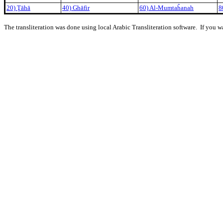
20) Ţāhā
40) Ghāfir
60) Al-Mumtaĥanah
8
The transliteration was done using local Arabic Transliteration software. If you w