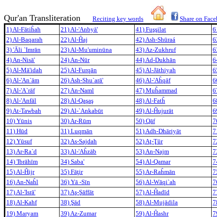
Qur'an Transliteration
Reciting key words
Share on Fac
1) Al-Fātiĥah
21) Al-'Anbyā'
41) Fuşşilat
6
2) Al-Baqarah
22) Al-Ĥaj
42) Ash-Shūraá
6
3) 'Āli `Imrān
23) Al-Mu'uminūna
43) Az-Zukhruf
6
4) An-Nisā'
24) An-Nūr
44) Ad-Dukhān
6
5) Al-Mā'idah
25) Al-Furqān
45) Al-Jāthiya
h
6
6) Al-'An`ām
26) Ash-Shu`arā'
46) Al-'Aĥqāf
6
7) Al-'A`rāf
27) An-Naml
47) Muĥammad
6
8) Al-'Anfāl
28) Al-Qaşaş
48) Al-Fatĥ
6
9) At-Tawbah
29) Al-`Ankabūt
49) Al-Ĥujurāt
6
10) Yūnis
30) Ar-Rūm
50) Qāf
7
11) Hūd
31) Luqmān
51) Adh-Dhāriyāt
7
12) Yūsuf
32) As-Sajdah
52) Aţ-Ţūr
7
13) Ar-Ra`d
33) Al-'Aĥzāb
53) An-Najm
7
14) 'Ibrāhīm
34) Saba'
54) Al-Qamar
7
15) Al-Ĥijr
35) Fāţir
55) Ar-Raĥmān
7
16) An-Naĥl
36) Yā -Sīn
56) Al-Wāqi`ah
7
17) Al-'Isrā'
37) Aş-Şāffāt
57) Al-Ĥadīd
7
18) Al-Kahf
38) Şād
58) Al-Mujādila
7
19) Maryam
39) Az-Zumar
59) Al-Ĥashr
7