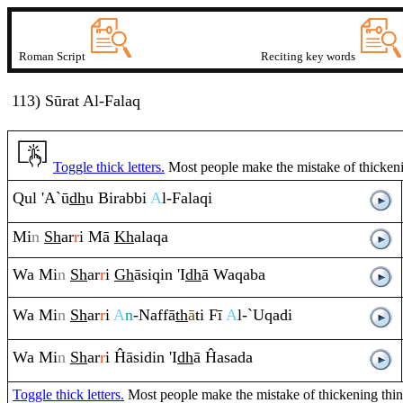
Roman Script
Reciting key words
113) Sūrat
A
l-Fala
q
Toggle thick letters.
Most people make the mistake of thickening
Q
ul 'A`ū
dh
u Bi
ra
bbi
A
l-Fala
q
i
Mi
n
Sh
ar
r
i Mā
Kh
ala
q
a
Wa Mi
n
Sh
ar
r
i
Gh
āsi
q
in 'I
dh
ā Wa
q
aba
Wa Mi
n
Sh
ar
r
i
A
n
-Naffā
th
ā
ti Fī
A
l-`U
q
adi
Wa Mi
n
Sh
ar
r
i Ĥāsidin 'I
dh
ā Ĥasada
Toggle thick letters.
Most people make the mistake of thickening thin le