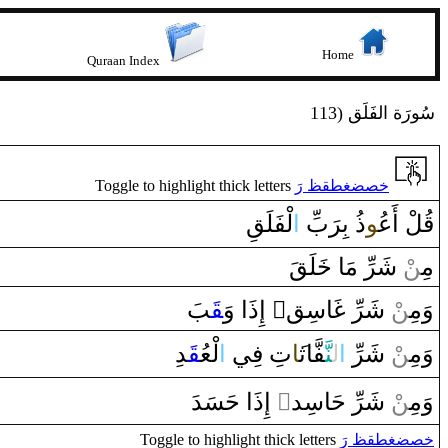
Home
Quraan Index
113) سُورَة الفَلَق
Toggle to highlight thick letters
خصضغطقظ رَ
قُ‍
‍لْ ‌أَع‍
‍ُ‍و
‌ذُ‌ بِ‍
رَ
بِّ
‌ا
لْفَلَ‍
‍قِ
مِ‍‌
‍ن
ْ شَرِّ‌ مَا‌
خَ‍
‍لَ‍
‍قَ
‍بَ
‍ق‍
‌ ‌إِ‌ذَ‌ا‌ ‌وَ
‌
‍ق
‍اسِ‍
غَ‍
ْ شَرِّ‌
‍ن
وَمِ‍‌
وَمِ‍‌
‍ن
ْ شَرِّ‌
‌ا
ل‍
‍نَّ‍
‍فَّاث‍
‍َ‍ا
تِ فِي
‌ا
لْعُ‍
‍قَ‍
‍دِ
‌ ‌إِ‌ذَ‌ا‌ حَسَدَ
‌ٍ
ْ شَرِّ‌ حَاسِد‌
‍ن
وَمِ‍‌
Toggle to highlight thick letters
خصضغطقظ رَ