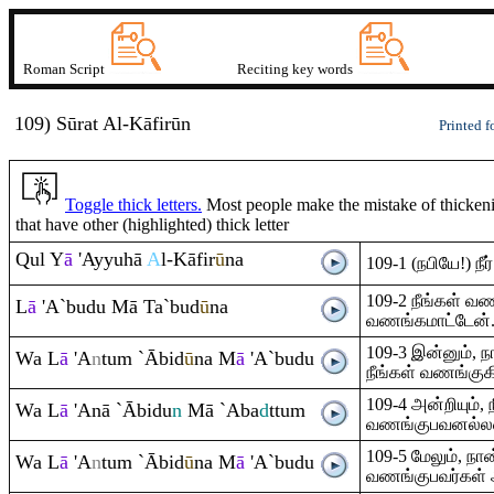
Roman Script
Reciting key words
109) Sūrat
A
l-Kāfirū
n
Printed f
Toggle thick letters.
Most people make the mistake of thickenin
that have other (highlighted) thick letter
Q
ul Y
ā
'Ayyuhā
A
l-Kāfir
ū
na
109-1 (நபியே!) நீ
109-2 நீங்கள் வ
L
ā
'A`budu Mā Ta`bud
ū
na
வணங்கமாட்டேன்
109-3 இன்னும்,
Wa L
ā
'A
n
tu
m
`Ābid
ū
na M
ā
'A`budu
நீங்கள் வணங்குக
109-4 அன்றியும்
Wa L
ā
'Anā `Ābidu
n
Mā `Aba
d
ttu
m
வணங்குபவனல்ல
109-5 மேலும், ந
Wa L
ā
'A
n
tu
m
`Ābid
ū
na M
ā
'A`budu
வணங்குபவர்கள் அ