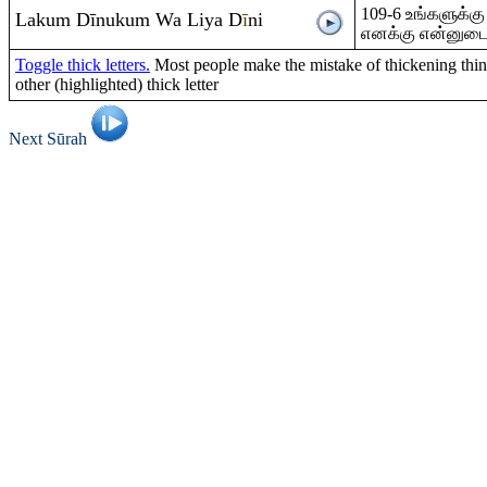
109-6 உங்களுக்கு
Laku
m
Dīnuku
m
Wa Liya D
ī
ni
எனக்கு என்னுடைய
Toggle thick letters.
Most people make the mistake of thickening thin 
other (highlighted) thick letter
Next Sūrah