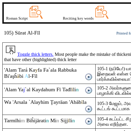
Roman Script
Reciting key words
105) Sūrat
A
l-Fīl
Printed f
Toggle thick letters.
Most people make the mistake of thickenin
that have other (highlighted) thick letter
105-1 (நபியே!) 
'Ala
m
Tará Ka
y
fa Fa`ala
Ra
bbuka
இறைவன் என்ன செ
Bi'a
ş
ĥ
ā
bi
A
l-Fīl
பார்க்கவில்லையா
105-2 அவர்களுட
'Ala
m
Ya
j
`al Kaydahu
m
Fī Tađl
ī
li
n
பாழாக்கி விடவில
Wa 'Arsala `Alayhi
m
Ţ
ay
rā
an 'Abāb
ī
la
105-3 மேலும், அ
கூட்டங் கூட்டமா
105-4 சுடப்பட்ட 
Tarmīhi
m
Biĥijā
ra
ti
n
Mi
n
Sijj
ī
li
n
அவை எறிந்தன.