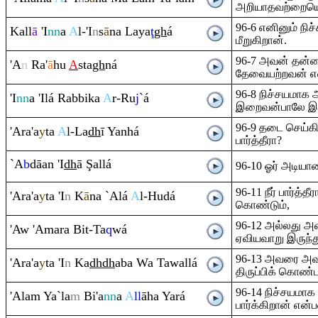
அறியாதவற்றையெல
96-6 எனினும் நிச
Kall
ā
'I
nn
a
A
l-'I
n
s
ā
na Laya
ţ
gh
á
மீறுகிறான்.
96-7 அவன் தன்ன
'A
n
Ra
'
ā
hu
A
sta
gh
ná
தேவையற்றவன் என
96-8 நிச்சயமாக 
'I
nn
a 'Ilá
Ra
bbika
A
r-
Ru
j
`á
இறைவன்பாலே இரு
96-9 தடை செய்க
'A
ra
'a
y
ta
A
l-La
dh
ī Yanhá
பார்த்தீரா?
`A
b
dāan 'I
dh
ā
Ş
allá
96-10 ஓர் அடியா
96-11 நீர் பார்த்த
'A
ra
'a
y
ta 'I
n
K
ā
na `Alá
A
l-Hudá
கொண்டும்,
96-12 அல்லது அ
'Aw 'Ama
ra
Bit-Ta
q
wá
ஏவியவாறு இருந்து
96-13 அவரை அவன
'A
ra
'a
y
ta 'I
n
Ka
dh
dh
aba Wa Tawallá
திருப்பிக் கொண்டா
96-14 நிச்சயமா
'Ala
m
Ya`la
m
Bi'a
nn
a
A
ll
āha Yará
பார்க்கிறான் எ