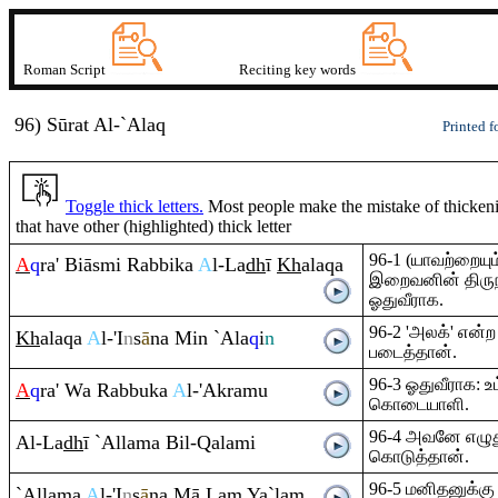
Roman Script
Reciting key words
96) Sūrat
A
l-`Ala
q
Printed f
Toggle thick letters.
Most people make the mistake of thickenin
that have other (highlighted) thick letter
96-1 (யாவற்றையு
A
q
ra
' Biāsmi
Ra
bbika
A
l-La
dh
ī
Kh
ala
q
a
இறைவனின் திரு
ஓதுவீராக.
96-2 'அலக்' என்
Kh
ala
q
a
A
l-'I
n
s
ā
na Min `Ala
q
i
n
படைத்தான்.
96-3 ஓதுவீராக: 
A
q
ra
' Wa
Ra
bbuka
A
l-'Ak
ra
mu
கொடையாளி.
96-4 அவனே எழுத
Al-La
dh
ī `Allama Bil-
Q
alami
கொடுத்தான்.
96-5 மனிதனுக்க
`Allama
A
l-'I
n
s
ā
na Mā La
m
Ya`la
m