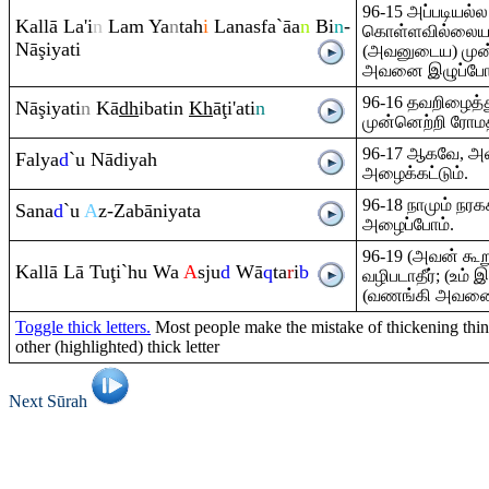
96-15 அப்படியல்
Kallā La'i
n
La
m
Ya
n
tah
i
Lanasfa`āa
n
Bi
n
-
கொள்ளவில்லையான
Nā
ş
iyati
(அவனுடைய) முன்ன
அவனை இழுப்போம
96-16 தவறிழைத்த
Nā
ş
iyati
n
Kā
dh
ibatin
Kh
ā
ţ
i'ati
n
முன்னெற்றி ரோம
96-17 ஆகவே, 
Falya
d
`u Nādiyah
அழைக்கட்டும்.
96-18 நாமும் ந
Sana
d
`u
A
z-Zabāniyata
அழைப்போம்.
96-19 (அவன் கூற
Kallā Lā Tu
ţ
i`hu Wa
A
sju
d
Wā
q
ta
r
i
b
வழிபடாதீர்; (உம
(வணங்கி அவனை) 
Toggle thick letters.
Most people make the mistake of thickening thin 
other (highlighted) thick letter
Next Sūrah