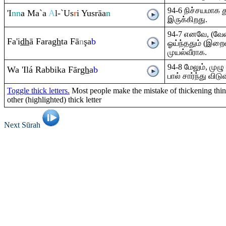
94-6 நிச்சயமாக த
'I
nn
a Ma`a
A
l-`Us
r
i Yus
rā
a
n
இருக்கிறது.
94-7 எனவே, (வேலை
Fa'i
dh
ā Fa
ra
gh
ta Fā
n
ş
a
b
ஓய்ந்ததும் (இறை
முயல்வீராக.
94-8 மேலும், மு
Wa 'Ilá
Ra
bbika Fār
gh
a
b
பால் சார்ந்து விடு
Toggle thick letters.
Most people make the mistake of thickening thin 
other (highlighted) thick letter
Next Sūrah