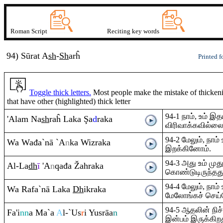
Roman Script
Reciting key words
94) Sūrat
A
sh
-
Sh
arĥ
Printed f
Toggle thick letters.
Most people make the mistake of thickenin
that have other (highlighted) thick letter
94-1 நாம், உம் 
'Ala
m
Na
sh
ra
ĥ Laka
Ş
a
d
ra
ka
விரிவாக்கவில்ல
94-2 மேலும், நாம்
Wa Wađa`nā `A
n
ka Wiz
ra
ka
இறக்கினோம்.
94-3 அது உம் முத
Al-La
dh
ī
'A
n
q
ađa
Ž
ah
ra
ka
கொண்டுடிருந்தது
94-4 மேலும், நாம
Wa
Ra
fa`nā Laka
Dh
ik
ra
ka
மேலோங்கச் செய்
94-5 ஆதலின் நிச
Fa'i
nn
a Ma`a
A
l-`Us
r
i Yus
rā
a
n
இன்பம் இருக்கிறத