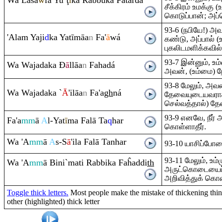
Wa Lasa
w
fa Yu`
ţ
ī
ka
Ra
bbuka Fatarđá
சீக்கிரம் உமக்கு
கொடுப்பான்; அப்ப
93-6 (நபியே!) 
'Ala
m
Yaji
d
ka Yatīmāa
n
Fa'
ā
wá
கண்டு, அப்பால் (உ
புகலிடமளிக்கவி
93-7 இன்னும், உ
Wa Wajadaka
Đ
ā
llāa
n
Fahadá
அவன், (உம்மை) ந
93-8 மேலும், அவ
Wa Wajadaka `
Ā
'ilāa
n
Fa'a
gh
ná
தேவையுடையவராகக
செல்வத்தால்) த
93-9 எனவே, நீர்
Fa'a
mm
ā
A
l-Yat
ī
ma Falā Ta
q
har
கொள்ளாதீர்.
Wa 'A
mm
ā
A
s-S
ā
'ila Falā Tanhar
93-10 யாசிப்போரை 
93-11 மேலும், 
Wa 'A
mm
ā Bini`mati
Ra
bbika Faĥaddi
th
அருட்கொடையைப் ப
அறிவித்துக் கொண்
Toggle thick letters.
Most people make the mistake of thickening thin 
other (highlighted) thick letter