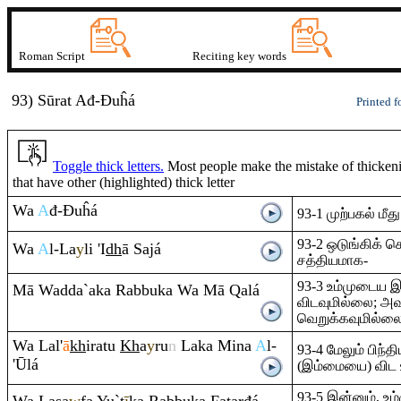
Roman Script
Reciting key words
93) Sūrat
A
đ-Đuĥá
Printed f
Toggle thick letters.
Most people make the mistake of thickenin
that have other (highlighted) thick letter
Wa
A
đ-
Đ
uĥá
93-1 முற்பகல் மீ
93-2 ஒடுங்கிக் க
Wa
A
l-La
y
li 'I
dh
ā Sajá
சத்தியமாக-
93-3 உம்முடைய 
Mā Wadda`aka
Ra
bbuka Wa Mā
Q
alá
விடவுமில்லை; அவ
வெறுக்கவுமில்லை
Wa Lal'
ā
kh
i
ra
tu
Kh
a
y
ru
n
Laka Mina
A
l-
93-4 மேலும் பிந்
'Ūlá
(இம்மையை) விட 
93-5 இன்னும், 