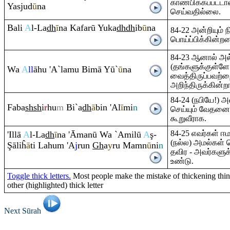
காண்பிக்கப்பட்ட
Yasjud
ū
na
செய்வதில்லை.
Bali
A
l-La
dh
ī
na Kafarū Yuka
dh
dh
ib
ū
na
84-22 அன்றியும் 
பொய்ப்பிக்கின்றன
84-23 ஆனால் அல
(தங்களுக்குள்ளே
Wa
A
ll
āhu 'A`lamu Bimā Yū`
ū
na
வைத்திருப்பவற்ற
அறிந்திருக்கின்ற
84-24 (நபியே!)
Faba
sh
sh
i
r
hu
m
Bi`a
dh
ā
bin 'Al
ī
mi
n
செய்யும் வேதன
கூறுவீராக.
84-25 எவர்கள்
'Illā
A
l-La
dh
ī
na 'Āmanū Wa `Amilū
A
ş
-
(நல்ல) அமல்கள்
Ş
āliĥ
ā
ti Lahu
m
'A
j
ru
n
Gh
a
y
ru
Ma
m
n
ū
ni
n
தவிர - அவர்களுக்
உண்டு.
Toggle thick letters.
Most people make the mistake of thickening thin 
other (highlighted) thick letter
Next Sūrah