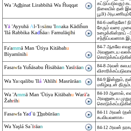
கட்டுப்படுவது) க
Wa 'A
dh
inat Li
ra
bbihā Wa Ĥu
q
q
at
நிலையில் தன் இ
பூமி) அடிபணியும்
84-6 மனிதனே! ந
Y
ā
'Ayyuhā
A
l-'I
n
s
ā
nu 'I
nn
aka Kādiĥun
சேரும் வரை முன
'Ilá
Ra
bbika Ka
d
ĥāa
n
Famulā
q
ī
hi
உழைக்கின்றாய் -
சந்திப்பவனாக இர
84-7 ஆகவே எவ
Fa'a
mm
ā Man 'Ūtiya Kitābah
u
அவனுடைய வலக்
Biyamīnih
i
கொடுக்கப்படுகி
84-8 அவன் சுல
Fasa
w
fa Yuĥāsabu Ĥisābāa
n
Yasī
r
āa
n
விசாரிக்கப்படுவா
84-9 இன்னும், தன
Wa Ya
n
q
alibu 'Il
á
'Ahlih
i
Masrū
rā
a
n
மகிழ்வுடன் திரும்
84-10 ஆனால், 
Wa 'A
mm
ā Man 'Ūtiya Kitābah
u
War
ā
'a
அவனுடைய முதுகுக
Ž
ah
r
ih
i
கொடுக்கப்படுகி
84-11 அவன் (தன்க
Fasa
w
fa Ya
d
`ū
Th
ubū
rā
a
n
கூவியவனாக-
Wa Ya
ş
lá Sa`ī
r
āa
n
84-12 அவன் நரகத்