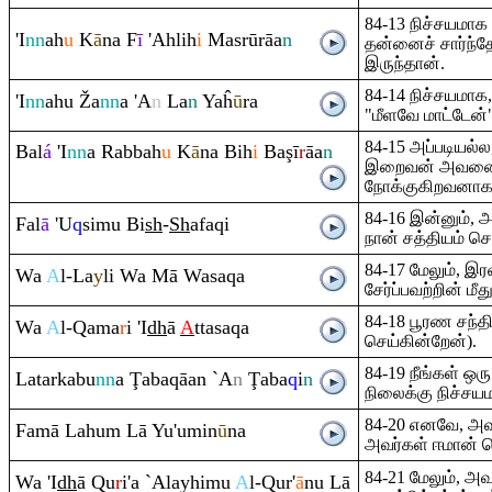
84-13 நிச்சயமாக
'I
nn
ah
u
K
ā
na F
ī
'Ahlih
i
Masrū
rā
a
n
தன்னைச் சார்ந்
இருந்தான்.
84-14 நிச்சயமாக
'I
nn
ahu
Ž
a
nn
a 'A
n
La
n
Yaĥ
ū
ra
"மீளவே மாட்டேன்
84-15 அப்படியல
Bal
á
'I
nn
a
Ra
bbah
u
K
ā
na Bih
i
Ba
ş
ī
r
āa
n
இறைவன் அவனைக
நோக்குகிறவனாகவ
84-16 இன்னும், அ
Fal
ā
'U
q
simu Bi
sh
-
Sh
afa
q
i
நான் சத்தியம் செ
84-17 மேலும், இர
Wa
A
l-La
y
li Wa Mā Wasa
q
a
சேர்ப்பவற்றின் மீது
84-18 பூரண சந்திர
Wa
A
l-
Q
ama
r
i 'I
dh
ā
A
ttasa
q
a
செய்கின்றேன்).
84-19 நீங்கள் ஒர
Latarkabu
nn
a
Ţ
aba
q
āan `A
n
Ţ
aba
q
i
n
நிலைக்கு நிச்சயம
84-20 எனவே, அவர
Famā Lahu
m
Lā Yu'umin
ū
na
அவர்கள் ஈமான் 
84-21 மேலும், அவ
Wa 'I
dh
ā
Q
u
r
i'a `Alayhimu
A
l-
Q
ur'
ā
nu Lā