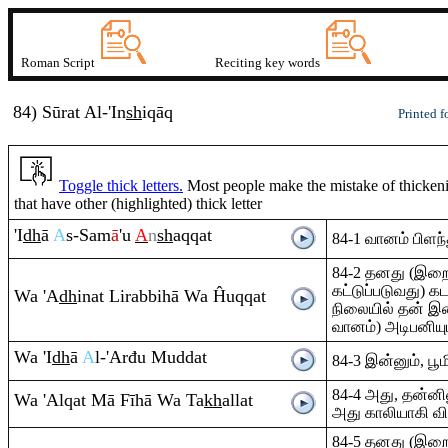
Roman Script
Reciting key words
84) Sūrat
A
l-'I
n
sh
iqā
q
Printed f
Toggle thick letters.
Most people make the mistake of thickenin
that have other (highlighted) thick letter
'I
dh
ā
A
s-Sam
ā
'u
A
n
sh
a
q
q
at
84-1 வானம் பிளந்
84-2 தனது (இ
கட்டுப்படுவது) க
Wa 'A
dh
inat Li
ra
bbihā Wa Ĥu
q
q
at
நிலையில் தன் இ
வானம்) அடிபனியு
Wa 'I
dh
ā
A
l-'Arđu Muddat
84-3 இன்னும், பூமி
84-4 அது, தன்ன
Wa 'Al
q
at Mā Fīhā Wa Ta
kh
allat
அது காலியாகி வி
84-5 தனது (இ