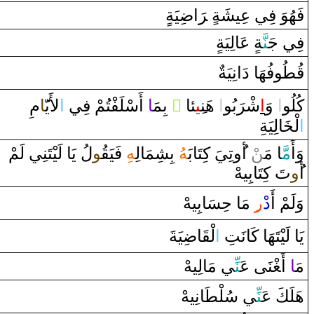
‍يَةٍ
ضِ‍
‌ا
رَ
‌ ‌‍
فَهُوَ‌ فِي عِيشَة
فِي جَ‍
‍نَّ‍
‍ةٍ عَالِيَةٍ
قُ‍
طُ‍
‍وفُهَا‌ ‌دَ‌انِيَةٌ
مِ
‍َ‍ا
لأَيّ‍
‌ا
‌ ‌أَسْلَفْتُمْ فِي
‍ا
‌ بِمَ‍
‌ ً
‍ئا
‍ِ‍ي‍
‌ هَن‍
‌ا
بُو
رَ
شْ‍
‌ا
‌ ‌وَ
‌ا
كُلُو
‌ا
لْ‍
‍خَ‍
‍الِيَةِ
وَ‌أَ
مَّ‍
‍ا‌ مَ‍‌
‍ن
ْ ‌أ
‌وتِيَ كِتَابَ‍
‍هُ
بِشِمَالِ‍
‍هِ
فَيَ‍
‍قُ‍
‍و
لُ يَا‌ لَيْتَنِي لَمْ
‌أ
‍ُ‍‌و
تَ كِتَابِيهْ
وَلَمْ ‌أَ
‌د
‌ر
‍ِ‍‌ مَا‌ حِسَابِيهْ
يَا‌ لَيْتَهَا‌ كَانَتِ
‌ا
لْ‍
‍قَ‍
‍ا
ضِ‍
‍يَةَ
مَ
ا
أَ‍
‍غْ‍
‍نَى عَ
نّ
ِي مَالِيهْ
هَلَكَ عَ‍
‍نِّ‍
‍ي سُلْ‍
‍طَ‍
‍انِيهْ