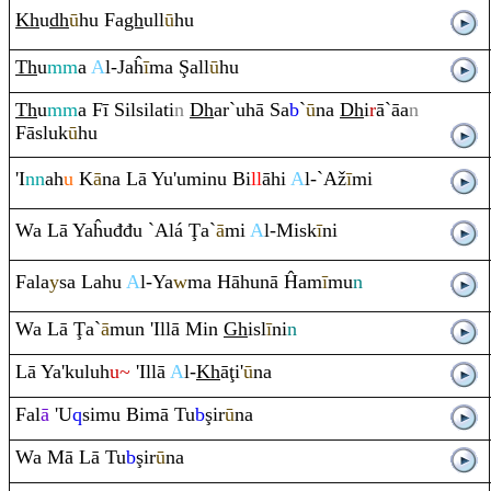
Kh
u
dh
ū
hu Fa
gh
ull
ū
hu
Th
u
mm
a
A
l-Jaĥ
ī
ma
Ş
all
ū
hu
Th
u
mm
a Fī Silsilati
n
Dh
ar`uhā Sa
b
`
ū
na
Dh
i
r
ā`āa
n
Fāsluk
ū
hu
'I
nn
ah
u
K
ā
na Lā Yu'uminu Bi
ll
āhi
A
l-`Až
ī
mi
Wa Lā Yaĥuđđu `Alá
Ţ
a`
ā
mi
A
l-Misk
ī
ni
Fala
y
sa Lahu
A
l-Ya
w
ma Hāhunā Ĥam
ī
mu
n
Wa Lā
Ţ
a`
ā
mun 'Illā Min
Gh
isl
ī
ni
n
Lā Ya'kuluh
u~
'Illā
A
l-
Kh
ā
ţ
i'
ū
na
Fal
ā
'U
q
simu Bimā Tu
b
ş
ir
ū
na
Wa Mā Lā Tu
b
ş
ir
ū
na