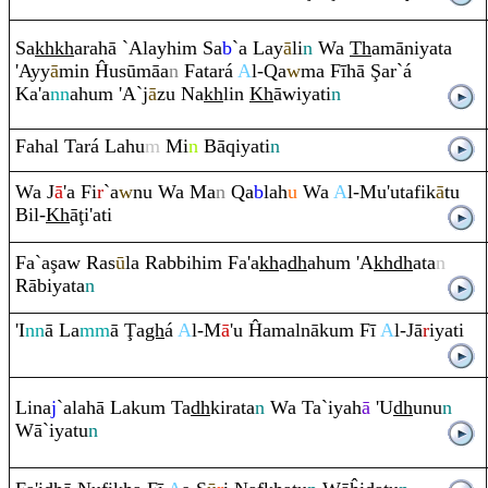
Sa
kh
kh
a
ra
hā `Alayhi
m
Sa
b
`a Lay
ā
li
n
Wa
Th
amāniyata
'Ayy
ā
min Ĥusūmāa
n
Fatará
A
l-
Q
a
w
ma Fīhā
Ş
ar`á
Ka'a
nn
ahu
m
'A`j
ā
zu Na
kh
lin
Kh
āwiyati
n
Fahal Tará Lahu
m
Mi
n
Bā
q
iyati
n
Wa J
ā
'a Fi
r
`a
w
nu Wa Ma
n
Q
a
b
lah
u
Wa
A
l-Mu'utafik
ā
tu
Bil-
Kh
ā
ţ
i'ati
Fa`a
ş
aw
Ra
s
ū
la
Ra
bbihi
m
Fa'a
kh
a
dh
ahu
m
'A
kh
dh
ata
n
Rā
biyata
n
'I
nn
ā La
mm
ā
Ţ
a
gh
á
A
l-M
ā
'u Ĥamalnāku
m
Fī
A
l-Jā
r
iyati
Lina
j
`alahā Laku
m
Ta
dh
ki
ra
ta
n
Wa Ta`iyah
ā
'U
dh
unu
n
Wā`iyatu
n