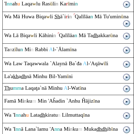
'I
nn
ah
u
La
q
a
w
lu
Ra
s
ū
li
n
Ka
r
ī
mi
n
Wa Mā Huwa Bi
q
a
w
li
Sh
ā`i
r
i
n
Q
alīlāa
n
Mā Tu'umin
ū
na
Wa Lā Bi
q
a
w
li Kāhini
n
Q
alīlāa
n
Mā Ta
dh
akkar
ū
na
Ta
n
z
ī
lu
n
Mi
n
Ra
bbi
A
l-`Ālam
ī
na
Wa Law Ta
q
awwala `Alaynā Ba`đa
A
l-'A
q
āw
ī
li
La'a
kh
a
dh
nā Minhu Bil-Yam
ī
ni
Th
u
mm
a La
q
a
ţ
a`nā Minhu
A
l-Wat
ī
na
Famā Mi
n
ku
m
Min 'Aĥadin `Anhu Ĥājiz
ī
na
Wa 'I
nn
ah
u
Lata
dh
ki
ra
tu
n
Lilmutta
q
ī
na
Wa 'I
nn
ā Lana`lamu 'A
nn
a Mi
n
ku
m
Muka
dh
dh
ib
ī
na