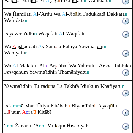
Fa'i
dh
ā Nufi
kh
a Fī
A
ş
-
Ş
ū
r
i Naf
kh
atu
n
Wāĥidatu
n
Wa Ĥumilati
A
l-'Arđu Wa
A
l-Jib
ā
lu Fadukkatā Dakkata
n
Wāĥidata
n
Fayawma'i
dh
i
n
Wa
q
a`ati
A
l-Wā
q
i`atu
Wa
A
n
sh
a
q
q
ati
A
s-Sam
ā
'u Fahiya Yawma'i
dh
i
n
Wāhiyatu
n
Wa
A
l-Malaku `Al
á
'Arj
ā
'ihā
Wa Yaĥmilu `Ar
sh
a
Ra
bbika
Faw
q
ahu
m
Yawma'i
dh
i
n
Th
amāniyatu
n
Yawma'i
dh
i
n
Tu`
ra
đ
ū
na Lā Ta
kh
fá Mi
n
ku
m
Kh
āfiyatu
n
Fa'a
mm
ā Man 'Ūtiya Kitābah
u
Biyamīnih
i
Faya
q
ū
lu
H
ā
'uu
m
A
q
ra
'
ū
Kitābī
'I
nn
ī
Ž
ana
n
tu 'A
nn
ī Mul
ā
q
in Ĥisābiyah