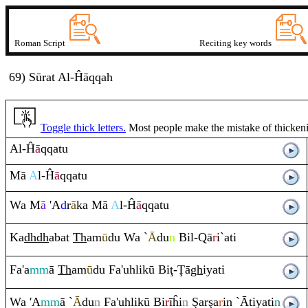
Roman Script
Reciting key words
69) Sūrat
A
l-Ĥ
ā
q
q
ah
Toggle thick letters.
Most people make the mistake of thickening
Al-Ĥ
ā
q
q
atu
Mā
A
l-Ĥ
ā
q
q
atu
Wa M
ā
'A
d
r
ā
ka Mā
A
l-Ĥ
ā
q
q
atu
Ka
dh
dh
abat
Th
am
ū
du Wa `
Ā
du
n
Bil-
Q
ā
r
i`ati
Fa'a
mm
ā
Th
am
ū
du Fa'uhlikū Bi
ţ
-
Ţ
ā
gh
iyati
Wa 'A
mm
ā `
Ā
du
n
Fa'uhlikū Bi
r
īĥi
n
Ş
ar
ş
a
r
in `Ātiyati
n