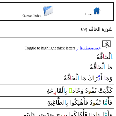
Home
Quraan Index
69) سُورَة الحَاقَّه
Toggle to highlight thick letters
خصضغطقظ رَ
ا
لْح‍
‍َ‍ا
قَّ‍
‍ةُ
مَا‌
‌ا
لْح‍
‍َ‍ا
قَّ‍
‍ةُ
وَمَ‍
‍ا
‌ ‌أَ
‌د
رَ
‍‌ا
كَ مَا‌
‌ا
لْح‍
‍َ‍ا
قَّ‍
‍ةُ
ِعَةِ
‌ر
‍ا
‍قَ‍
لْ‍
ا
‌ بِ‍
‌ٌ
‌د
‍َ‍ا
‌دُ‌ ‌وَع‍
‍ُ‍و
كَذَّبَتْ ثَم‍
فَأَ
مَّ‍
‍ا‌ ثَم‍
‍ُ‍و
‌دُ‌ فَأُهْلِكُو
‌ا
‌ بِ‍
ا
ل‍
‍طَّ‍
‍ا
غِ‍
‍يَةِ
‍رٍ‌ عَاتِيَةٍ
صَ‍
‍رْ‍
صَ‍
‌
‍ح‌
‍ِ‍ي‍
‍ر
‌ بِ‍
‌ا
‌ فَأُهْلِكُو
‌ٌ
‌د‌
‍َ‍ا
‍ا‌ ع‍
مَّ‍
وَ‌أَ