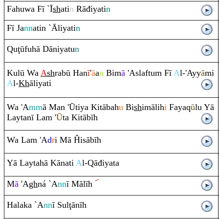
Fahuwa Fī `Ī
sh
ati
n
Rā
điyati
n
Fī Ja
nn
atin `Āliyati
n
Q
u
ţ
ūfuhā Dāniyatu
n
Kulū Wa
A
sh
ra
bū Han
ī
'
ā
a
n
Bim
ā
'Aslaftu
m
Fī
A
l-'Ayy
ā
mi
A
l-
Kh
āliyati
Wa 'A
mm
ā Man 'Ūtiya Kitābah
u
Bi
sh
imālih
i
Faya
q
ū
lu Yā
Laytanī La
m
'
Ū
ta Kitābīh
Wa La
m
'A
d
r
i Mā Ĥisābīh
Yā Laytahā Kānati
A
l-
Q
āđiyata
M
ā
'A
gh
ná `A
nn
ī Mālīh
Halaka `A
nn
ī Sul
ţ
ānīh