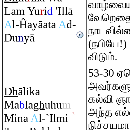
வாழ்வைய
La
m
Yu
r
i
d
'Illā
வேறெதைய
A
l-Ĥayāata
A
d-
நாடவில
Du
n
yā
(நபியே!) 
விடும்.
53-30 ஏ
அவர்கள
Dh
ālika
கல்வி ஞா
Ma
b
la
gh
uhu
m
அந்த எல
Mina
A
l-`Ilmi
நிச்சயம