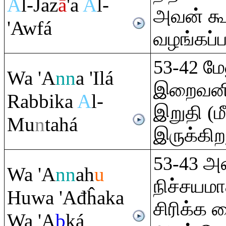
A
l-Jaz
ā
'a
A
l-
அவன் கூ
'Awfá
வழங்கப்ப
53-42 மேல
Wa 'A
nn
a 'Ilá
இறைவனில
Ra
bbika
A
l-
இறுதி (ம
Mu
n
tahá
இருக்கிற
53-43 அன
Wa 'A
nn
ah
u
நிச்சய
Huwa 'Ađĥaka
சிரிக்க 
Wa 'A
b
ká