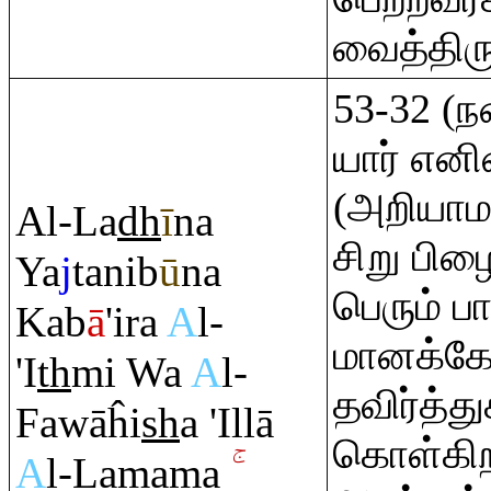
வைத்திரு
53-32 (
யார் எனி
(அறியாமல
Al-La
dh
ī
na
சிறு பி
Ya
j
tanib
ū
na
பெரும் ப
Kab
ā
'i
r
a
A
l-
மானக்கே
'I
th
mi Wa
A
l-
தவிர்த்து
Fawāĥi
sh
a 'Illā
கொள்கி
A
l-Lamama