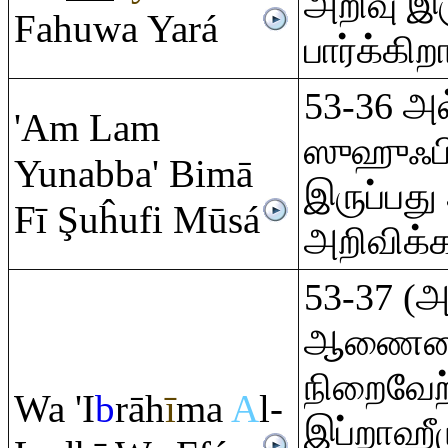
அறிவு இர
Fahuwa Yará
பார்க்கி
53-36 அல
'A
m
La
m
ஸுஹுஃபில
Yunabba' Bimā
இருப்பது
Fī
Ş
uĥufi Mūsá
அறிவிக்
53-37 (
ஆணையைப
நிறைவேற
Wa 'I
b
rā
h
ī
ma
A
l-
இப்றாஹ