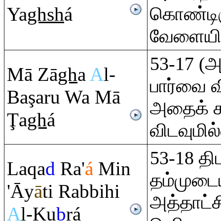
Ya
gh
sh
á
கொண்டிர
வேளையில
53-17 (
Mā Zā
gh
a
A
l-
பார்வை 
Ba
ş
a
ru
Wa Mā
அதைக் கட
Ţ
a
gh
á
விடவுமில
53-18 தி
La
q
a
d
Ra
'
á
Min
தம்முட
'Āy
ā
ti
Ra
bbihi
அத்தாட்ச
A
l-Ku
b
rá