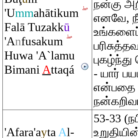
நன்கு அற
'U
mm
ahātiku
m
எனவே, ந
Falā Tuzakk
ū
உங்களைப
'A
n
fusaku
m
பரிசுத்த
Huwa 'A`lamu
புகழ்ந்த
Bimani
A
tta
q
á
- யார் பய
என்பதை
நன்கறிவ
53-33 (ந
'Afa
ra
'a
y
ta
A
l-
உறுதியின