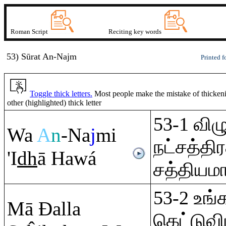
Roman Script
Reciting key words
53) Sūrat
A
n
-Na
j
m
Printed f
Toggle thick letters.
Most people make the mistake of thickenin
other (highlighted) thick letter
53-1 விழ
Wa
A
n
-Na
j
mi
நட்சத்திர
'I
dh
ā Hawá
சத்தியம
53-2 உங்
Mā
Đ
alla
கெட்டுவி