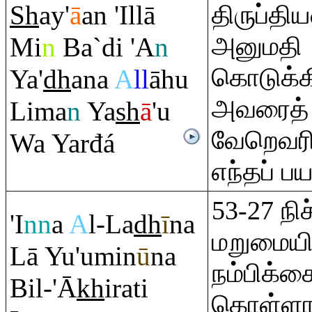
Sh
ay'
ā
an 'Illā
திருப்தி
அனுமதி
Mi
n
Ba`di 'A
n
கொடுக்
Ya'
dh
ana
A
ll
āhu
அவரைத்
Lima
n
Ya
sh
ā
'u
வேறெவரின
Wa Yarđá
எந்தப் ப
53-27 நி
'I
nn
a
A
l-La
dh
ī
na
மறுமையின
Lā Yu'umin
ū
na
நம்பிக்க
Bil-'Ā
kh
i
ra
ti
கொள்ளா