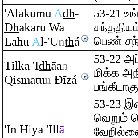
'Alakumu
A
dh
-
53-21 உ
Dh
aka
ru
Wa
சந்ததியு
பெண் சந
Lahu
A
l-'U
n
th
á
53-22 அப
Tilka 'I
dh
āa
n
மிக்க அ
Q
ismatu
n
Đ
īzá
பங்கீடாகு
53-23 இ
வெறும் 
'In Hiya 'Ill
ā
வேறில்லை