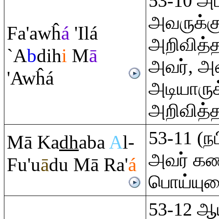
53-10 அப
அவருக்க
Fa'awĥ
á
'Ilá
அறிவித்
`A
b
dih
i
M
ā
அவர், 
'Awĥá
அடியாருக
அறிவித்த
53-11 (
Mā Ka
dh
aba
A
l-
அவர் கண்
Fu'u
ā
du Mā
Ra
'
á
பொய்யுர
53-12 ஆய