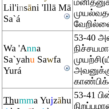
மனிதனுக
Lil'i
n
s
ā
ni 'Illā Mā
முயல்வத
Sa`á
வேறில்ல
53-40 அன
Wa 'A
nn
a
நிச்சயம
Sa`yah
u
Sa
w
fa
முயற்சி(
Yurá
அவனுக்க
காண்பிக்க
53-41 பி
Th
u
mm
a Yu
j
z
ā
hu
நிறப்பம