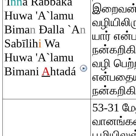
'I
nn
a
Ra
bbaka
இறைவன்
Huwa 'A`lamu
வழியிலி
Bima
n
Đ
alla `A
n
யார் என
Sabīlih
i
Wa
நன்கறிக
Huwa 'A`lamu
வழி பெற்
Bimani
A
htadá
என்பதைய
நன்கறிகி
53-31 மே
வானங்கள
பூமியிலு