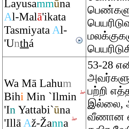
Layusa
mm
ū
na
பெண்களு
A
l-Mal
ā
'ikata
பெயரிடு
Tasmiyata
A
l-
மலக்குகள
'U
n
th
á
பெயரிடுக
53-28 என
அவர்களு
Wa Mā Lahu
m
பற்றி எத
Bih
i
Min `Ilmin
இல்லை, 
'I
n
Yattabi`
ū
na
வீணான 
'Illā
A
ž-
Ž
a
nn
a