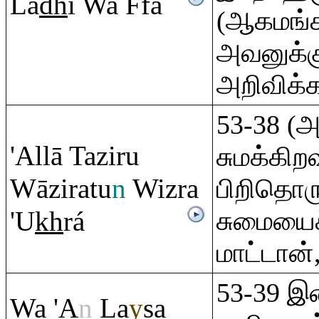
La
dh
ī Wa Ffá
(ஆகமங்க
அவனுக்க
அறிவிக்
53-38 (
'Allā Tazi
r
u
சுமக்கிற
Wāzi
ra
tu
n
Wiz
ra
பிறிதொர
'U
kh
rá
சுமையைச
மாட்டான்
53-39 இன
Wa 'A
n
La
y
sa