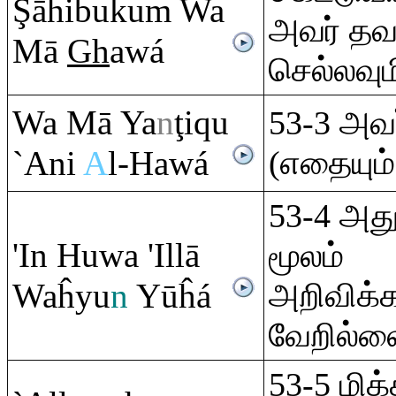
Ş
āĥibuku
m
Wa
அவர் தவ
Mā
Gh
awá
செல்லவும
Wa Mā Ya
n
ţ
i
q
u
53-3 அவர
`Ani
A
l-Hawá
(எதையும்
53-4 அத
'In Huwa 'Illā
மூலம்
Waĥyu
n
Yūĥá
அறிவிக்க
வேறில்ல
53-5 மிக