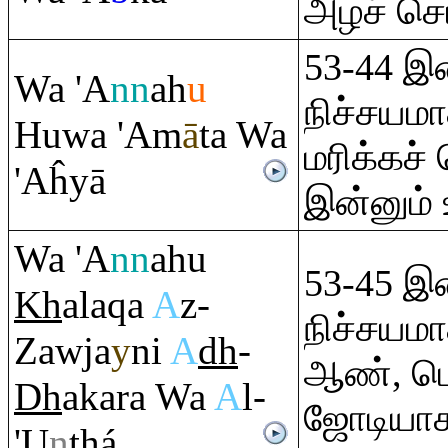
அழச் செய
53-44 இன
Wa 'A
nn
ah
u
நிச்சய
Huwa 'Am
ā
ta Wa
மரிக்கச்
'Aĥyā
இன்னும் உ
Wa 'A
nn
ahu
53-45 இன
Kh
ala
q
a
A
z-
நிச்சய
Zawja
y
ni
A
dh
-
ஆண், பெ
Dh
aka
ra
Wa
A
l-
ஜோடியாக
'U
n
th
á