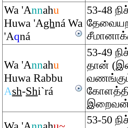
Wa 'A
nn
ah
u
53-48 ந
Huwa 'A
gh
ná Wa
தேவையறச
சீமானாக்
'A
q
ná
53-49 ந
Wa 'A
nn
ah
u
தான் (இ
Huwa
Ra
bbu
வணங்கும்
A
sh
-
Sh
i`rá
கோளத்திற
இறைவன்
53-50 நி
Wa 'A
nn
ah
u~