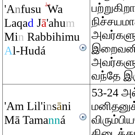
பற்றுகிறா
'A
n
fusu
Wa
நிச்சயம
La
q
a
d
J
ā
'ahu
m
அவர்கள
Mi
n
Ra
bbihimu
இறைவனிட
A
l-Hudá
அவர்களு
வந்தே இர
53-24 அல
'A
m
Lil'i
n
s
ā
ni
மனிதனுக
Mā Tama
nn
á
விரும்பி
கிடைத்து