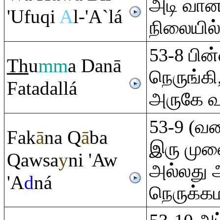
அடி வானத
'Ufu
q
i
A
l-'A`lá
நிலையில்
53-8 பின
Th
u
mm
a Danā
நெருங்கி
Fatadallá
அருகே வந
53-9 (வள
Fak
ā
na
Q
ā
ba
இரு முன
Q
awsa
y
ni 'Aw
அல்லது 
'A
d
ná
நெருக்கம