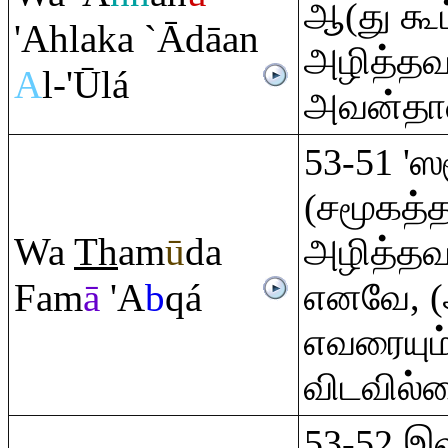
ஆ(து கூ
'Ahlaka `Ādāan
அழித்தவ
A
l-'Ūlá
அவன்தா
53-51 'ஸ
(சமூகத்த
Wa
Th
am
ū
da
அழித்த
Fam
ā
'A
b
q
á
எனவே, (
எவரையும்
விடவில்
53-52 இவ