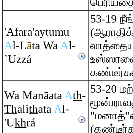
பெரியதை
53-19 நீங
'Afa
ra
'aytumu
(ஆராதிக்
A
l-L
ā
ta Wa
A
l-
லாத்தையு
`Uzzá
உஸ்ஸாவை
கண்டீர்
53-20 மற்
Wa Manāata
A
th
-
மூன்றா
Th
āli
th
ata
A
l-
"மனாத்"
'U
kh
rá
(கண்டீர்