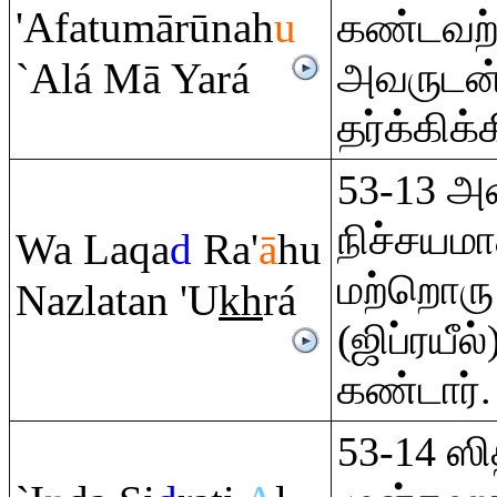
'Afatumārūnah
u
கண்டவற்ற
`Alá Mā Yará
அவருடன் 
தர்க்கிக்
53-13 அன
நிச்சயம
Wa La
q
a
d
Ra
'
ā
hu
மற்றொரு
Nazlatan 'U
kh
rá
(ஜிப்ரயீல
கண்டார்.
53-14 ஸித