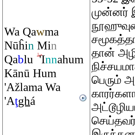
முன்னர் 
நூஹுவு
Wa
Q
a
w
ma
சமூகத்த
Nūĥi
n
Mi
n
தான் அழி
Q
a
b
lu
'I
nn
ahu
m
நிச்சயம
Kānū Hu
m
பெரும் அ
'Ažlama Wa
காரர்களா
'A
ţ
gh
á
அட்டூழிய
செய்தவர
இருந்தனர