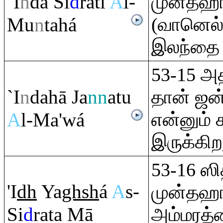
`I
n
da Si
d
ra
ti
A
l-
முன்தஹா
Mu
n
tahá
(வானெல்
இலந்தை 
53-15 அத
`I
n
dahā Ja
nn
atu
தான் ஜன
A
l-Ma'wá
என்னும் ச
இருக்கிற
53-16 ஸித
'I
dh
Ya
gh
sh
á
A
s-
முன்தஹா
Si
d
ra
ta Mā
அம்மரத்த