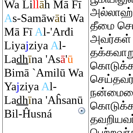
Wa Li
ll
ā
h Mā Fī
அல்லாஹ்
A
s-Samāw
ā
ti Wa
தீமை செ
Mā Fī
A
l-'Arđi
அவர்கள்
Liya
j
ziya
A
l-
தக்கவாற
La
dh
ī
na 'As
ā
'
ū
கொடுக்க
Bimā `Amilū Wa
செய்தவர
Ya
j
ziya
A
l-
நன்மையை
La
dh
ī
na 'Aĥsanū
கொடுக்க
Bil-Ĥusná
தவறியவர
பெற்றவர்