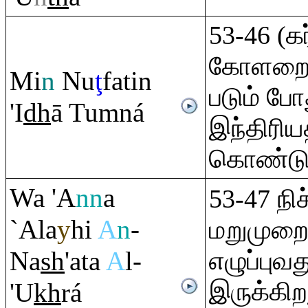
53-46 (கர
கோளறையி
Mi
n
Nu
ţ
fatin
படும் போ
'I
dh
ā Tu
m
ná
இந்திரிய
கொண்டு
Wa 'A
nn
a
53-47 நி
`Ala
y
hi
A
n
-
மறுமுறை 
Na
sh
'ata
A
l-
எழுப்புவ
இருக்கிற
'U
kh
rá