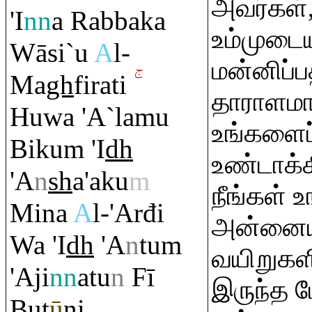
அவர்கள்
'I
nn
a
Ra
bbaka
உம்முட
Wāsi`u
A
l-
மன்னிப்ப
Ma
gh
fi
ra
ti
தாராளம
Huwa 'A`lamu
உங்களைப்
Biku
m
'I
dh
உண்டாக்
'A
n
sh
a'aku
m
நீங்கள் உ
Mina
A
l-'Arđi
அன்னைய
Wa 'I
dh
'A
n
tu
m
வயிறுகளி
'Aji
nn
atu
n
Fī
இருந்த 
Bu
ţ
ū
ni