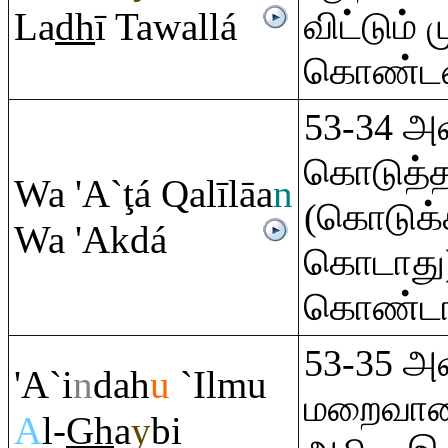
La
dh
ī Tawallá
விட்டும் ம
கொண்டனர்
53-34 அ
கொடுத்தா
Wa 'A`
ţ
á
Q
alīlāa
n
(கொடுக்
Wa 'Akdá
கொடாது) 
கொண்டா
53-35 அ
'A`i
n
dah
u
`Ilmu
மறைவான
A
l-
Gh
a
y
bi