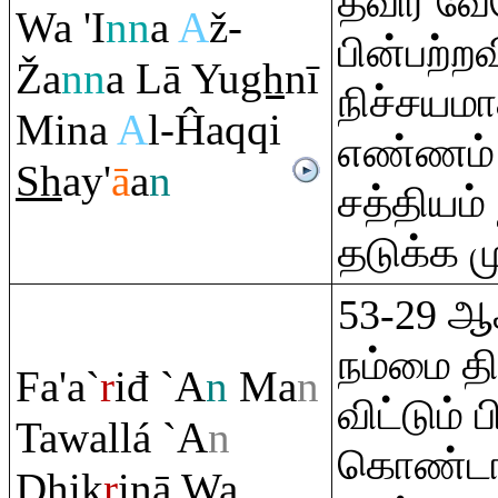
தவிர வே
Wa 'I
nn
a
A
ž-
பின்பற்ற
Ž
a
nn
a Lā Yu
gh
nī
நிச்சயம
Mina
A
l-Ĥa
q
q
i
எண்ணம் (
Sh
ay'
ā
a
n
சத்தியம்
தடுக்க ம
53-29 ஆ
நம்மை த
Fa'a`
r
iđ `A
n
Ma
n
விட்டும் 
Tawallá `A
n
கொண்டா
Dh
ik
r
inā Wa