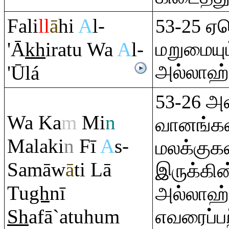
Fali
ll
ā
hi
A
l-
53-25 ஏ
'Ā
kh
i
ra
tu Wa
A
l-
மறுமையும
அல்லாஹ்
'Ūlá
53-26 அன
Wa Ka
m
Mi
n
வானங்க
Malaki
n
Fī
A
s-
மலக்குக
Samāw
ā
ti Lā
இருக்கின
Tu
gh
nī
அல்லாஹ் 
Sh
afā`atuhu
m
எவரைப்பற