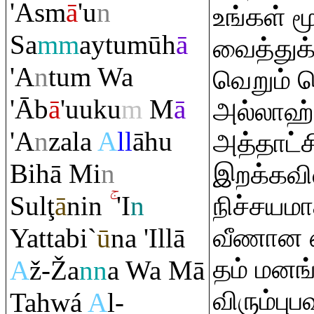
'Asm
ā
'u
n
உங்கள் 
Sa
mm
aytumūh
ā
வைத்து
'A
n
tu
m
Wa
வெறும் ப
'Āb
ā
'uuku
m
M
ā
அல்லாஹ்
'A
n
zala
A
ll
āhu
அத்தாட்சி
Bihā Mi
n
இறக்கவி
Sul
ţ
ā
nin
'I
n
நிச்சயம
Yattabi`
ū
na 'Illā
வீணான 
தம் மனங
A
ž-
Ž
a
nn
a Wa Mā
விரும்பு
Tahwá
A
l-