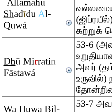
`Allamahu
வல்லமைய
Sh
ad
ī
du
A
l-
(ஜிப்ரயீல
Q
uwá
கற்றுக் 
53-6 (அவ
உறுதியான
Dh
ū Mi
r
ra
ti
n
அவர் (த
Fāstawá
உருவில்) 
தோன்றின
53-7 அவ
Wa Huwa Bil-