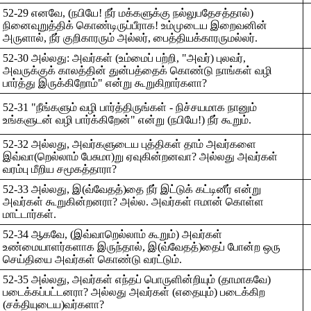
52-29 எனவே, (நபியே! நீர் மக்களுக்கு நல்லுபதேசத்தால்)
நினைவுறுத்திக் கொண்டிருப்பீராக! உம்முடைய இறைவனின்
அருளால், நீர் குறிகாரரும் அல்லர், பைத்தியக்காரருமல்லர்.
52-30 அல்லது: அவர்கள் (உம்மைப் பற்றி, "அவர்) புலவர்,
அவருக்குக் காலத்தின் துன்பத்தைக் கொண்டு நாங்கள் வழி
பார்த்து இருக்கிறோம்" என்று கூறுகிறார்களா?
52-31 "நீங்களும் வழி பார்த்திருங்கள் - நிச்சயமாக நானும்
உங்களுடன் வழி பார்க்கிறேன்" என்று (நபியே!) நீர் கூறும்.
52-32 அல்லது, அவர்களுடைய புத்திகள் தாம் அவர்களை
இவ்வா(றெல்லாம் பேசுமா)று ஏவுகின்றனவா? அல்லது அவர்கள்
வரம்பு மீறிய சமூகத்தாரா?
52-33 அல்லது, இ(வ்வேதத்)தை நீர் இட்டுக் கட்டினீர் என்று
அவர்கள் கூறுகின்றனரா? அல்ல. அவர்கள் ஈமான் கொள்ள
மாட்டார்கள்.
52-34 ஆகவே, (இவ்வாறெல்லாம் கூறும்) அவர்கள்
உண்மையாளர்களாக இருந்தால், இ(வ்வேதத்)தைப் போன்ற ஒரு
செய்தியை அவர்கள் கொண்டு வரட்டும்.
52-35 அல்லது, அவர்கள் எந்தப் பொருளின்றியும் (தாமாகவே)
படைக்கப்பட்டனரா? அல்லது அவர்கள் (எதையும்) படைக்கிற
(சக்தியுடைய)வர்களா?