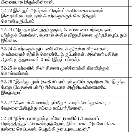
பிணையாக இருக்கின்றான்.
52-22 இன்னும் அவர்கள் விரும்பும் கனிவகைகளையும்
இறைச்சியையும், நாம் அவர்களுக்குக் கொடுத்துக்
கொண்டிருப்போம்.
52-23 (அமுதம் நிறைந்த) ஒருவர் கோப்பையை மற்றொருவர்
பறித்துக் கொள்வர், ஆனால் அதில் வீணுமில்லை, குற்றமிழைப்பதும்
இல்லை.
52-24 அவர்களுக்கு(ப் பணி விடைக்கு) உள்ள சிறுவர்கள்,
அவர்களைச் சுற்றிக் கொண்டே இருப்பார்கள், அவர்கள் பதித்த
ஆணி முத்துகளைப் போல் (இருப்பார்கள்).
52-25 அவர்களில் சிலர் சிலரை முன்னோக்கி விசாரித்துக்
கொள்வார்கள்.
52-26 "இதற்கு முன் (உலகில்) நாம் நம் குடும்பத்தாரிடையே இருந்த
போது (வேதனை பற்றி) நிச்சயமாக அஞ்சியவர்களாகவே
இருந்தோம்.
52-27 "ஆனால் அல்லாஹ் நம்மீது உபகாரம் செய்து கொடிய
வேதனையிலிருந்து நம்மை காப்பாற்றினான்.
52-28 "நிச்சயமாக நாம் முன்னே (உலகில்) அவனைப்
பிரார்த்தித்துக் கொண்டிருந்தோம், நிச்சயமாக அவனே மிக்க
நன்மை செய்பவன், பெருங்கிருபையுடையவன்."