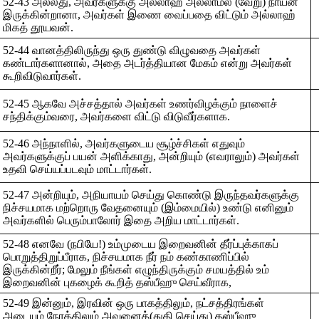
52-43 அல்லது, அவர்களுக்கு அல்லாஹ் அல்லாமல் (வேறு) நாயன்
இருக்கின்றானா, அவர்கள் இணை வைப்பதை விட்டும் அல்லாஹ்
மிகத் தூயவன்.
52-44 வானத்திலிருந்து ஒரு துண்டு விழுவதை அவர்கள்
கண்டார்களானால், அதை அடர்த்தியான மேகம் என்று அவர்கள்
கூறிவிடுவார்கள்.
52-45 ஆகவே அச்சத்தால் அவர்கள் உணர்விழக்கும் நாளைச்
சந்திக்கும்வரை, அவர்களை விட்டு விடுவீர்களாக.
52-46 அந்நாளில், அவர்களுடைய சூழ்ச்சிகள் எதுவும்
அவர்களுக்குப் பயன் அளிக்காது, அன்றியும் (எவராலும்) அவர்கள்
உதவி செய்யப்படவும் மாட்டார்கள்.
52-47 அன்றியும், அநியாயம் செய்து கொண்டு இருந்தவர்களுக்கு
நிச்சயமாக மற்றொரு வேதனையும் (இம்மையில்) உண்டு எனினும்
அவர்களில் பெரும்பாலோர் இதை அறிய மாட்டார்கள்.
52-48 எனவே (நபியே!) உம்முடைய இறைவனின் தீர்ப்புக்காகப்
பொறுத்திறுப்பீராக, நிச்சயமாக நீர் நம் கண்காணிப்பில்
இருக்கின்றீர்; மேலும் நீங்கள் எழுந்திருக்கும் சமயத்தில் உம்
இறைவனின் புகழைக் கூறித் தஸ்பீஹு செய்வீராக,
52-49 இன்னும், இரவின் ஒரு பாகத்திலும், நட்சத்திரங்கள்
அடையும் நேரத்திலும் அவனைத்(துதி செய்து) தஸ்பீஹு