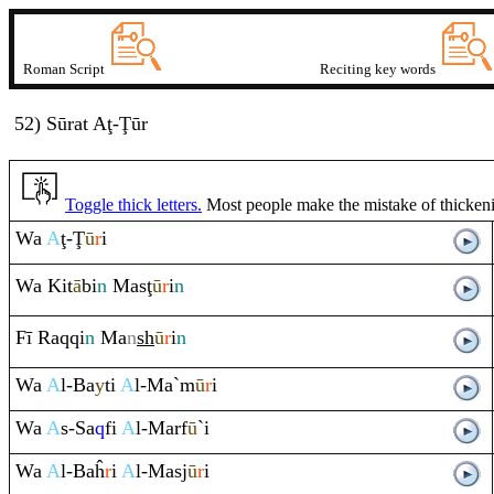
Roman Script
Reciting key words
52) Sūrat
A
ţ
-Ţūr
Toggle thick letters.
Most people make the mistake of thickening
Wa
A
ţ
-
Ţ
ū
r
i
Wa Kit
ā
bi
n
Mas
ţ
ū
r
i
n
Fī
Ra
q
q
i
n
Ma
n
sh
ū
r
i
n
Wa
A
l-Ba
y
ti
A
l-Ma`m
ū
r
i
Wa
A
s-Sa
q
fi
A
l-Marf
ū
`i
Wa
A
l-Baĥ
r
i
A
l-Masj
ū
r
i