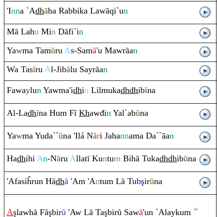
'I
nn
a `A
dh
ā
ba
Ra
bbika Lawā
q
i`u
n
Mā Lah
u
Mi
n
Dāfi`i
n
Ya
w
ma Tam
ū
ru
A
s-Sam
ā
'u Maw
rā
a
n
Wa Tas
ī
r
u
A
l-Jib
ā
lu Say
rā
a
n
Fawa
y
lu
n
Yawma'i
dh
i
n
Lilmuka
dh
dh
ib
ī
na
Al-La
dh
ī
na Hu
m
Fī
Kh
awđi
n
Yal`ab
ū
na
Ya
w
ma Yuda``
ū
na 'Ilá N
ā
r
i Jaha
nn
ama Da``āa
n
Ha
dh
ihi
A
n
-N
ā
ru
A
llatī Ku
n
tu
m
Bihā Tuka
dh
dh
ib
ū
na
'Afasiĥ
ru
n Hā
dh
ā
'A
m
'A
n
tu
m
Lā Tu
b
ş
ir
ū
na
A
ş
lawhā Fā
ş
bir
ū
'Aw Lā Ta
ş
birū Saw
ā
'un `Alayku
m