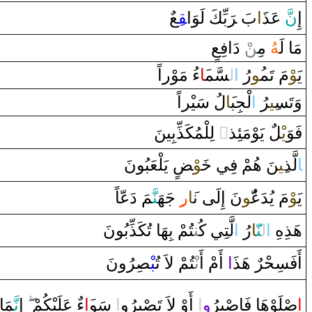
إِ
نّ
َ عَذ
‍َ‍‌ا
بَ ‌‍
رَ
بِّكَ لَوَ‌ا
‍ق‍
‍عٌ
مَا‌ لَ‍
‍هُ
مِ‍‌
‍ن
ْ ‌دَ‌افِعٍ
يَ‍
‍وْ
مَ تَم‍
‍ُ‍و
‌رُ‌
‌ا
ل‍
‍سَّم‍
‍َ‍ا
‌ءُ‌ مَوْ‌ر‌اً
وَتَس‍
‍ِ‍ي‍
‍رُ‌
‌ا
لْجِب‍
‍َ‍ا
لُ سَيْر‌اً
‌ لِلْمُكَذِّبِينَ
‌ٍ
‌ يَوْمَئِذ
‍ل
يْ‍
فَوَ
ا
لَّذ
‍ِ‍ي‍
‍نَ هُمْ فِي
خَ‍
‍وْ
‍ض
‌ يَلْعَبُونَ
يَ‍
‍وْ
مَ يُدَعّ‍
‍ُ‍و
نَ ‌إِلَى‌ ن‍
‍َ‍ا
‌ر
‍ِ‍‌ جَهَ‍
‍نَّ‍
‍مَ ‌دَعّاً
هَذِهِ
‌ا
ل‍
‍نّ‍
‍َ‍ا
‌رُ‌
‌ا
لَّتِي كُ‍‌
‍ن‍
‍تُمْ بِهَا‌ تُكَذِّبُونَ
أَفَسِحْرٌ‌ هَذَ
‌ا
‌ ‌أَمْ ‌أَ‌
نْ‍
‍تُمْ لاَ‌ تُ‍
‍بْ‍
‍صِ‍
‍رُ‌ونَ
ا
صْ‍
‍لَوْهَا‌ فَا
صْ‍
‍بِرُ
‌و
‌ا
‌ ‌أَ‌وْ‌ لاَ‌ تَ‍
‍صْ‍
‍بِرُ‌و
‌ا
‌ سَو
‍َ‍‌ا
‌ءٌ‌ عَلَيْكُمْ
‌إِ
نَّ‍
‍مَا‌