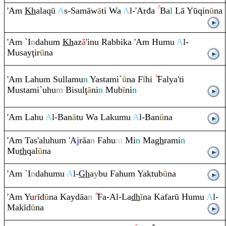
'A
m
Kh
ala
q
ū
A
s-Samāw
ā
ti Wa
A
l-'Arđa
Ba
l
Lā Yū
q
in
ū
na
'A
m
`I
n
dahu
m
Kh
az
ā
'inu
Ra
bbika 'A
m
Humu
A
l-
Musay
ţ
ir
ū
na
'A
m
Lahu
m
Sullamu
n
Yastami`
ū
na F
ī
hi
Falya'ti
Mustami`uhu
m
Bisul
ţ
ā
ni
n
Mub
ī
ni
n
'A
m
Lahu
A
l-Ban
ā
tu Wa Lakumu
A
l-Ban
ū
na
'A
m
Tas'aluhu
m
'A
j
rā
a
n
Fahu
m
Mi
n
Ma
gh
ra
mi
n
Mu
th
q
al
ū
na
'A
m
`I
n
dahumu
A
l-
Gh
a
y
bu Fahu
m
Yaktub
ū
na
'A
m
Yu
r
īd
ū
na Kaydāa
n
Fa-Al-La
dh
ī
na Kafarū Humu
A
l-
Makīd
ū
na