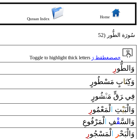
Home
Quraan Index
52) سُورَة الطُّور
Toggle to highlight thick letters
خصضغطقظ رَ
وَ‌ال‍
‍طُّ‍
‍و
‌ر
وَكِت‍
‍َ‍ا
ب
‌ مَسْ‍
‍طُ‍
‍و‌رٍ
فِي ‌‍
رَ
قّ
‌ مَ‍‌
‍نْ‍
‍شُو‌رٍ
وَ‌الْبَ‍
‍يْ‍
‍تِ
‌ا
لْمَعْمُو
‌ر
وَ‌السَّ‍
‍قْ‍
‍فِ
‌ا
لْمَرْفُوعِ
‌ر
لْمَسْجُو
‌ا
‍ِ‍‌
‍ر
وَ‌الْبَحْ‍