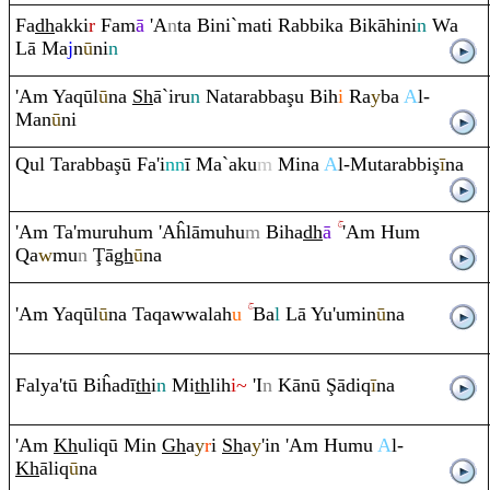
Fa
dh
akki
r
Fam
ā
'A
n
ta Bini`mati
Ra
bbika Bikāhini
n
Wa
Lā Ma
j
n
ū
ni
n
'A
m
Ya
q
ūl
ū
na
Sh
ā`i
r
u
n
Nata
ra
bba
ş
u Bih
i
Ra
y
ba
A
l-
Man
ū
ni
Q
ul Ta
ra
bba
ş
ū Fa'i
nn
ī Ma`aku
m
Mina
A
l-Muta
ra
bbi
ş
ī
na
'A
m
Ta'mu
ru
hu
m
'Aĥlāmuhu
m
Biha
dh
ā
'A
m
Hu
m
Q
a
w
mu
n
Ţ
ā
gh
ū
na
'A
m
Ya
q
ūl
ū
na Ta
q
awwalah
u
Ba
l
Lā Yu'umin
ū
na
Falya'tū Biĥadī
th
i
n
Mi
th
lih
i~
'I
n
Kānū
Ş
ādi
q
ī
na
'A
m
Kh
uli
q
ū Min
Gh
a
y
r
i
Sh
a
y
'in 'A
m
Humu
A
l-
Kh
āli
q
ū
na