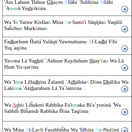
'A
m
Lahu
m
'Ilahun
Gh
a
y
ru
A
ll
āhi
Su
b
ĥ
ā
na
A
ll
āhi
`A
mm
ā Yu
sh
r
ik
ū
na
Wa 'I
n
Ya
ra
w Kisfāa
n
Mina
A
s-Sam
ā
'i Sā
q
i
ţ
āa
n
Ya
q
ūlū
Saĥ
ā
bu
n
Mark
ū
mu
n
Fa
dh
arhu
m
Ĥattá Yulā
q
ū Yawmahumu
A
l-La
dh
ī F
ī
hi
Yu
ş
`a
q
ū
na
Ya
w
ma Lā Yu
gh
nī `Anhu
m
Kayduhu
m
Sh
ay'
ā
a
n
Wa Lā
Hu
m
Yu
n
ş
ar
ū
na
Wa 'I
nn
a Lilla
dh
ī
na
Ž
alamū `A
dh
ābāa
n
D
ū
na
Dh
ālika Wa
Laki
nn
a 'Ak
th
a
ra
hu
m
Lā Ya`lam
ū
na
Wa
A
ş
bi
r
Liĥukmi
Ra
bbika Fa'i
nn
aka Bi'a`yuninā
Wa
Sabbiĥ Biĥa
m
di
Ra
bbika Ĥ
ī
na Ta
q
ū
mu
Wa Mina
A
l-La
y
li Fasabbiĥhu Wa 'I
d
b
ā
ra
A
n
-Nuj
ū
mi