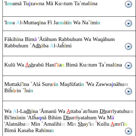
'I
nn
amā Tu
j
za
w
na Mā Ku
n
tu
m
Ta`mal
ū
na
'I
nn
a
A
l-Mutta
q
ī
na Fī Ja
nn
ā
ti
n
Wa Na`
ī
mi
n
Fākih
ī
na Bim
ā
'Ātāhu
m
Ra
bbuhu
m
Wa Wa
q
āhu
m
Ra
bbuhu
m
`A
dh
ā
ba
A
l-Jaĥ
ī
mi
Kulū Wa
A
sh
ra
bū Han
ī
'
ā
a
n
Bimā Ku
n
tu
m
Ta`mal
ū
na
Muttaki'
ī
na `Alá Su
ru
r
i
n
Ma
ş
fūfati
n
Wa Zawwa
j
nāhu
m
Biĥ
ū
r
in `
Ī
ni
n
Wa
A
l-La
dh
ī
na 'Āmanū Wa
A
ttaba`at/hu
m
Dh
ur
r
īyatuhu
m
Bi'īm
ā
nin 'Alĥa
q
nā Bihi
m
Dh
ur
r
īyatahu
m
Wa M
ā
'Alatnāhu
m
Min `Amalihi
m
Mi
n
Sh
a
y
'i
n
Kullu
A
m
r
i'i
n
Bimā Kasaba
Ra
h
ī
nu
n