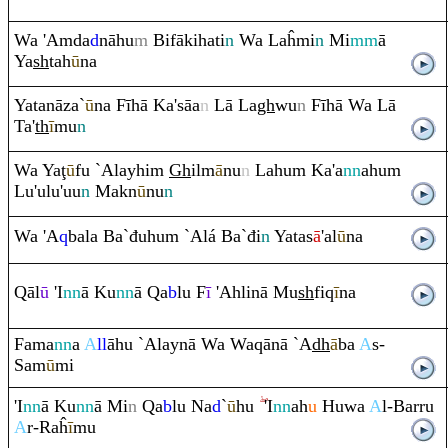
Wa 'A
m
da
d
nāhu
m
Bifākihati
n
Wa Laĥmi
n
Mi
mm
ā
Ya
sh
tah
ū
na
Yatanāza`
ū
na Fīhā Ka'sāa
n
Lā La
gh
wu
n
Fīhā Wa Lā
Ta'
th
ī
mu
n
Wa Ya
ţ
ū
fu `Alayhi
m
Gh
ilm
ā
nu
n
Lahu
m
Ka'a
nn
ahu
m
Lu'ulu'uu
n
Makn
ū
nu
n
Wa 'A
q
bala Ba`đuhu
m
`Alá Ba`đi
n
Yatas
ā
'al
ū
na
Q
āl
ū
'I
nn
ā Ku
nn
ā
Q
a
b
lu F
ī
'Ahlinā Mu
sh
fi
q
ī
na
Fama
nn
a
A
ll
āhu `Alaynā Wa Wa
q
ānā `A
dh
ā
ba
A
s-
Sam
ū
mi
'I
nn
ā Ku
nn
ā Mi
n
Q
a
b
lu Na
d
`
ū
hu
'I
nn
ah
u
Huwa
A
l-Bar
ru
A
r-
Ra
ĥ
ī
mu