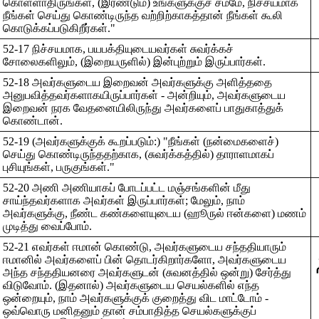
கொள்ளாதிருங்கள், (இரண்டும்) உங்களுக்குச் சமமே, நிச்சயமாக
நீங்கள் செய்து கொண்டிருந்த வற்றிற்காகத்தான் நீங்கள் கூலி
கொடுக்கப்படுகிறீர்கள்."
52-17 நிச்சயமாக, பயபக்தியுடையவர்கள் சுவர்க்கச்
சோலைகளிலும், (இறையருளில்) இன்புற்றும் இருப்பார்கள்.
52-18 அவர்களுடைய இறைவன் அவர்களுக்கு அளித்ததை
அனுபவித்தவர்களாகயிருப்பார்கள் - அன்றியும், அவர்களுடைய
இறைவன் நரக வேதனையிலிருந்து அவர்களைப் பாதுகாத்துக்
கொண்டான்.
52-19 (அவர்களுக்குக் கூறப்படும்:) "நீங்கள் (நன்மைகளைச்)
செய்து கொண்டிருந்ததற்காக, (சுவர்க்கத்தில்) தாராளமாகப்
புசியுங்கள், பருகுங்கள்."
52-20 அணி அணியாகப் போடப்பட்ட மஞ்சங்களின் மீது
சாய்ந்தவர்களாக அவர்கள் இருப்பார்கள்; மேலும், நாம்
அவர்களுக்கு, நீண்ட கண்களையுடைய (ஹூருல் ஈன்களை) மணம்
முடித்து வைப்போம்.
52-21 எவர்கள் ஈமான் கொண்டு, அவர்களுடைய சந்ததியாரும்
ஈமானில் அவர்களைப் பின் தொடர்கிறார்களோ, அவர்களுடைய
‍
அந்த சந்ததியனரை அவர்களுடன் (சுவனத்தில் ஒன்று) சேர்த்து
விடுவோம். (இதனால்) அவர்களுடைய செயல்களில் எந்த
ஒன்றையும், நாம் அவர்களுக்குக் குறைத்து விட மாட்டோம் -
ஒவ்வொரு மனிதனும் தான் சம்பாதித்த செயல்களுக்குப்