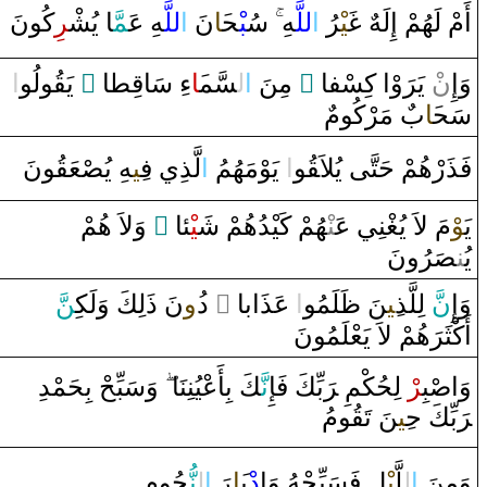
أَمْ لَهُمْ ‌إِلَهٌ
غَ‍
‍يْ‍
‍رُ‌
‌ا
للَّ‍
‍هِ
سُ‍
‍بْ‍
‍ح‍
‍َ‍ا
نَ
‌ا
للَّ‍
‍هِ عَ‍
‍مَّ‍
‍ا‌ يُشْ‍
‍ر
ِكُونَ
‌ا
‍ولُو
‍قُ‍
‌ يَ‍
‌ ً
‍ا
‍ط‍
قِ‍
‌ءِ‌ سَا
‍َ‍ا
‍سَّم‍
ل‍
‌ا
‌ مِنَ
‌ ً
‌وْ‌ا‌ كِسْفا
رَ
ْ يَ‍
ن
وَ‌إِ‌
سَح‍
‍َ‍ا
ب
‌ مَرْكُومٌ
فَذَ‌رْهُمْ حَتَّى‌ يُلاَ‍
قُ‍
‍و
‌ا
‌ يَوْمَهُمُ
‌ا
لَّذِي ف‍
‍ِ‍ي‍
‍هِ يُ‍
‍صْ‍
‍عَ‍
‍قُ‍
‍ونَ
‌ ‌وَلاَ‌ هُمْ
‌ ً
‍ئا
‍يْ‍
‍هُمْ كَيْدُهُمْ شَ‍
‍نْ‍
‍نِي عَ‍‌
‍غْ‍
مَ لاَ‌ يُ‍
‍وْ
يَ‍
يُ‍‌
‍ن‍
‍صَ‍
‍رُ‌ونَ
‍نّ
نَ ‌ذَلِكَ ‌وَلَكِ‍
‍ُ‍‌و
‌ ‌د
‌ ً
‌ عَذَ‌ابا‌
‌ا
‍لَمُو
ظَ‍
‍نَ
‍ِ‍ي‍
َ لِلَّذ
نّ
وَ‌إِ
‌أَكْثَ‍
رَ
هُمْ لاَ‌ يَعْلَمُونَ
وَ‌ا
صْ‍
‍بِ‍
‍ر
ْ‌ لِحُكْمِ ‌‍
رَ
بِّكَ فَإِ
نَّ‍
‍كَ بِأَعْيُنِنَا‌
‌وَسَبِّحْ بِحَمْدِ‌
رَ
بِّكَ ح‍
‍ِ‍ي‍
‍نَ تَ‍
‍قُ‍
‍ومُ
‍جُومِ
‍نُّ‍
ل‍
‌ا
‌
رَ
‍َ‍ا
ْب‍
‌د
‍لِ فَسَبِّحْهُ ‌وَ‌إِ
‍يْ‍
‍لَّ‍
ل‍
‌ا
وَمِنَ