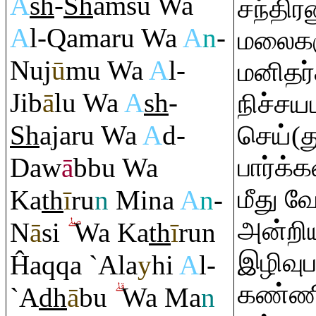
A
sh
-
Sh
a
m
su Wa
சந்திரன
A
l-
Q
ama
ru
Wa
A
n
-
மலைகளு
Nuj
ū
mu Wa
A
l-
மனிதர்
Jib
ā
lu Wa
A
sh
-
நிச்ச
Sh
aja
ru
Wa
A
d-
செய்(த
Daw
ā
bbu Wa
பார்க்
மீது வ
Ka
th
ī
r
u
n
Mina
A
n
-
அன்றி
N
ā
si
Wa Ka
th
ī
r
un
இழிவு
Ĥa
q
q
a `Ala
y
hi
A
l-
கண்ணி
`A
dh
ā
bu
Wa Ma
n