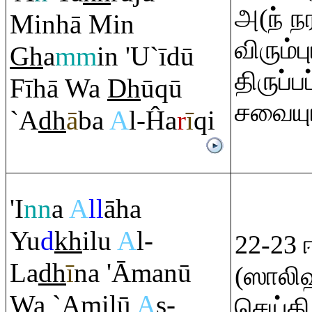
அ(ந் ந
Minhā Min
விரும்
Gh
a
mm
in 'U`īdū
திருப்
Fīhā Wa
Dh
ū
q
ū
சவையுங
`A
dh
ā
ba
A
l-Ĥa
r
ī
q
i
'I
nn
a
A
ll
āha
Yu
d
kh
ilu
A
l-
22-23 
La
dh
ī
na 'Āmanū
(ஸாலி
Wa `Amilū
A
ş
-
செய்க