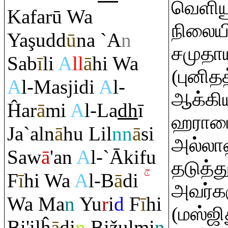
வெளியூ
Kafarū Wa
நிலையி
Ya
ş
udd
ū
na `A
n
சமுதா
Sab
ī
li
A
ll
ā
hi Wa
(புனித
A
l-Masjidi
A
l-
ஆக்கி
Ĥa
r
ā
mi
A
l-La
dh
ī
ஹராமை 
Ja`aln
ā
hu Lil
nn
ā
si
அல்லா
Saw
ā
'an
A
l-`Ākifu
தடுத்த
F
ī
hi Wa
A
l-B
ā
di
அவர்கள
Wa Ma
n
Yu
r
i
d
F
ī
hi
(மஸ்ஜி
Bi'ilĥ
ā
di
n
Bižulmi
n