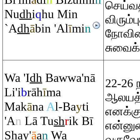
செய்வத
Nu
dh
i
q
hu Min
விரும்
`A
dh
ā
bin 'Al
ī
mi
n
நோவின
சுவைக்
Wa 'I
dh
Bawwa'nā
22-26 
Li'i
b
rā
h
ī
ma
ஆலயத்த
Mak
ā
na
A
l-Ba
y
ti
எனக்க
'A
n
Lā Tu
sh
r
ik Bī
என்னுட
Sh
ay'
ā
a
n
Wa
வருவோர