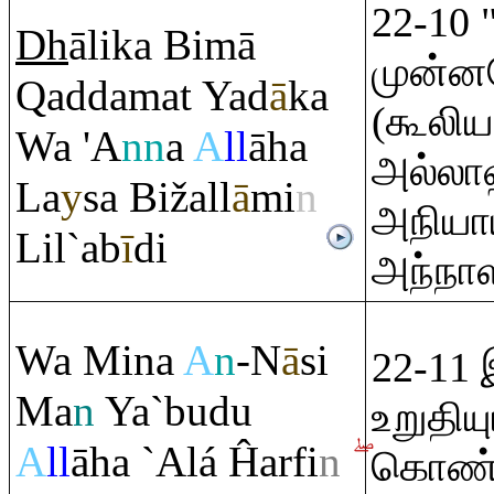
22-10 
Dh
ālika Bimā
முன்னர
Q
addamat Yad
ā
ka
(கூலிய
Wa 'A
nn
a
A
ll
āha
அல்லாஹ
La
y
sa Bižall
ā
mi
n
அநியா
Lil`ab
ī
di
அந்நாள
Wa Mina
A
n
-N
ā
si
22-11 
Ma
n
Ya`budu
உறுதியு
A
ll
āha `Alá Ĥarfi
n
கொண்