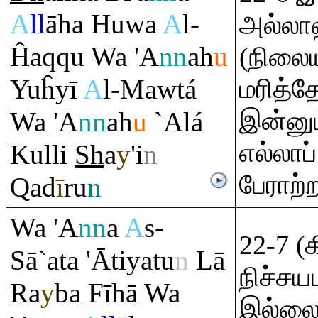
A
ll
āha Huwa
A
l-
அல்லா
Ĥa
q
q
u Wa 'A
nn
ah
u
(நிலை
Yuĥyī
A
l-Mawtá
மரித்த
இன்னு
Wa 'A
nn
ah
u
`Alá
எல்லாப
Kulli
Sh
a
y
'i
n
பேராற்
Q
ad
ī
r
u
n
Wa 'A
nn
a
A
s-
22-7 (
Sā`ata 'Ātiyatu
n
Lā
நிச்சய
Ra
y
ba Fīhā Wa
இல்லை 