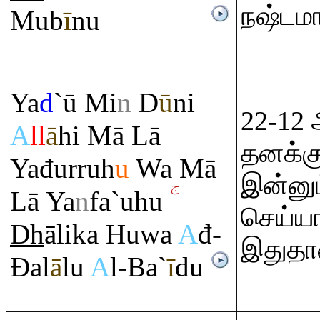
நஷ்டமா
Mub
ī
nu
Ya
d
`ū Mi
n
D
ū
ni
22-12
A
ll
ā
hi Mā Lā
தனக்கு
Yađur
ru
h
u
Wa Mā
இன்னும
Lā Ya
n
fa`uhu
செய்யா
Dh
ālika Huwa
A
đ-
இதுதான
Đ
al
ā
lu
A
l-Ba`
ī
du