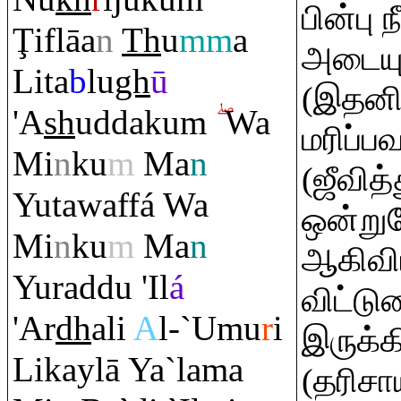
பின்பு
Ţ
iflāa
n
Th
u
mm
a
அடையும
Lita
b
lu
gh
ū
(இதனிட
'A
sh
uddaku
m
Wa
மரிப்ப
Mi
n
ku
m
Ma
n
(ஜீவித்
Yutawaffá Wa
ஒன்று
Mi
n
ku
m
Ma
n
ஆகிவி
Yu
ra
ddu 'Il
á
விட்டு
'Ar
dh
ali
A
l-`Umu
r
i
இருக்க
Likaylā Ya`lama
(தரிசா