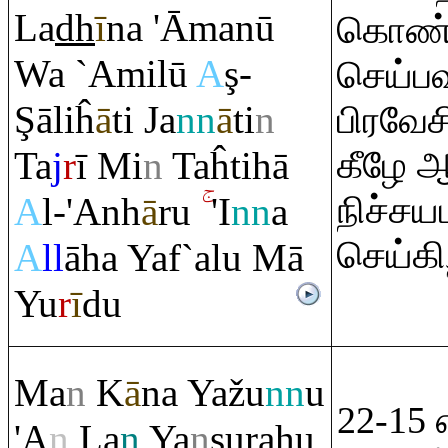
La
dh
ī
na 'Āmanū
கொண்ட
Wa `Amilū
A
ş
-
செய்ப
Ş
āliĥ
ā
ti Ja
nn
ā
ti
n
பிரவேச
Ta
j
r
ī Mi
n
Taĥtihā
கீழே ஆ
நிச்ச
A
l-'Anh
ā
ru
'I
nn
a
செய்கி
A
ll
āha Yaf`alu Mā
Yu
r
ī
du
Ma
n
K
ā
na Yažu
nn
u
22-15 
'A
n
La
n
Ya
n
ş
u
ra
hu