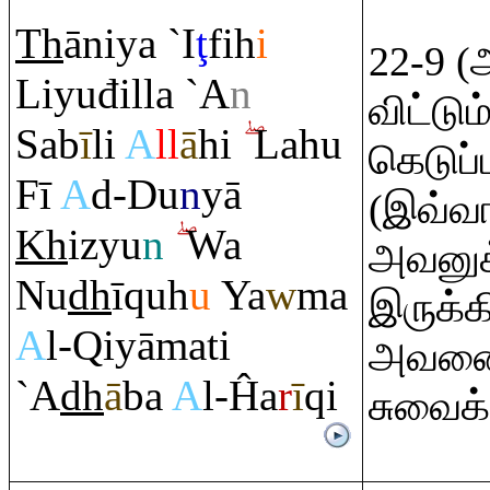
Th
āniya `I
ţ
fih
i
22-9 
Liyuđilla `A
n
விட்டு
Sab
ī
li
A
ll
ā
hi
Lahu
கெடுப
Fī
A
d-Du
n
yā
(இவ்வா
Kh
izyu
n
Wa
அவனுக்
Nu
dh
ī
q
uh
u
Ya
w
ma
இருக்க
A
l-
Q
iyāmati
அவனை 
`A
dh
ā
ba
A
l-Ĥa
r
ī
q
i
சுவைக