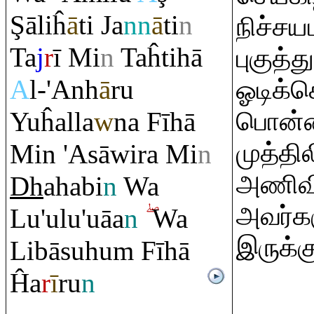
Ş
āliĥ
ā
ti Ja
nn
ā
ti
n
நிச்ச
Ta
j
r
ī Mi
n
Taĥtihā
புகுத்
A
l-'Anh
ā
ru
ஓடிக்க
Yuĥalla
w
na Fīhā
பொன்ன
முத்தி
Min 'Asāwi
r
a Mi
n
அணிவிக
Dh
ahabi
n
Wa
அவர்க
Lu'ulu'uāa
n
Wa
இருக்கு
Libāsuhu
m
Fīhā
Ĥa
r
ī
r
u
n