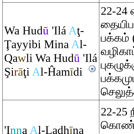
22-24
தையிபா
Wa Hud
ū
'Ilá
A
ţ
-
பக்கம்
Ţ
ayyibi Mina
A
l-
வழிகாட்
Q
a
w
li Wa Hud
ū
'Ilá
புகழுக
Ş
i
r
ā
ţ
i
A
l-Ĥam
ī
di
பக்கமு
செலுத்த
22-25 
கொண்டு
'I
nn
a
A
l-La
dh
ī
na