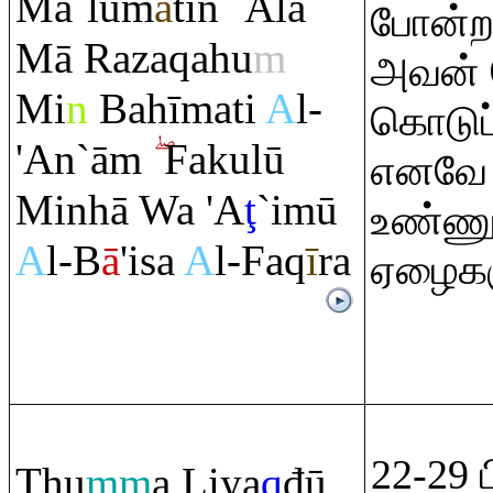
Ma`lūm
ā
tin `Alá
போன்ற)
Mā
Ra
za
q
ahu
m
அவன் 
Mi
n
Bahīmati
A
l-
கொடுப்
'An`ā
m
Fakulū
எனவே அ
Minhā Wa 'A
ţ
`imū
உண்ணுங
A
l-B
ā
'isa
A
l-Fa
q
ī
r
a
ஏழைகள
22-29 
Th
u
mm
a Liya
q
đū