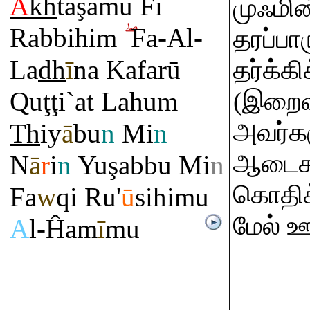
A
kh
ta
ş
amū Fī
முஃமி
Ra
bbihi
m
Fa-Al-
தரப்பா
La
dh
ī
na Kafarū
தர்க்க
Q
u
ţ
ţ
i`at Lahu
m
(இறைவ
அவர்கள
Th
iy
ā
bu
n
Mi
n
ஆடைகள்
N
ā
r
i
n
Yu
ş
abbu Mi
n
கொதிக்
Fa
w
q
i
Ru
'
ū
sihimu
மேல் ஊற
A
l-Ĥam
ī
mu