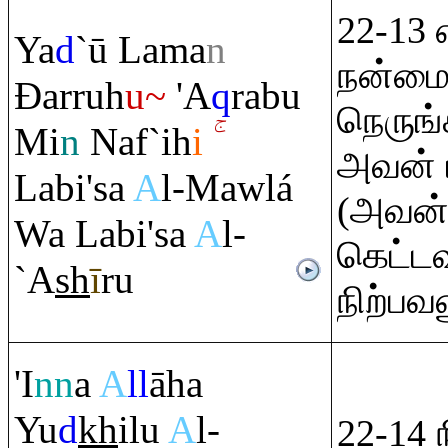
22-13
Ya
d
`ū Lama
n
நன்மை
Đ
ar
ru
h
u~
'A
q
ra
bu
நெருங
Mi
n
Naf`ih
i
அவன் ப
Labi'sa
A
l-Mawlá
(அவன் 
Wa Labi'sa
A
l-
கெட்ட
`A
sh
ī
r
u
நிற்பவ
'I
nn
a
A
ll
āha
Yu
d
kh
ilu
A
l-
22-14 