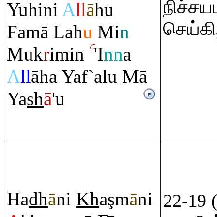
நிச்சய
Yuhini
A
ll
ā
hu
செய்கி
Famā Lah
u
Mi
n
Muk
r
imin
'I
nn
a
A
ll
āha Yaf`alu Mā
Ya
sh
ā
'u
Ha
dh
ā
ni
Kh
a
ş
m
ā
ni
22-19 