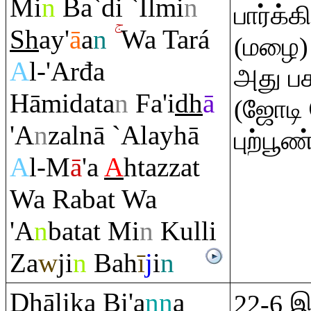
Mi
n
Ba`di `Ilmi
n
பார்க்க
Sh
ay'
ā
a
n
Wa Tará
(மழை) 
A
l-'Arđa
அது ப
Hāmidata
n
Fa'i
dh
ā
(ஜோடி 
'A
n
zalnā `Alayhā
புற்பூ
A
l-M
ā
'a
A
htazzat
Wa
Ra
bat Wa
'A
n
batat Mi
n
Kulli
Za
w
ji
n
Bah
ī
j
i
n
Dh
ālika Bi'a
nn
a
22-6 இ