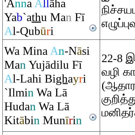
'A
nn
a
A
ll
āha
நிச்சய
Ya
b
`a
th
u Ma
n
Fī
எழுப்பு
A
l-
Q
ub
ū
r
i
Wa Mina
A
n
-N
ā
si
22-8 இ
Ma
n
Yujādilu Fī
வழி க
A
l-Lahi Bi
gh
a
y
r
i
(ஆதார
`Ilmi
n
Wa Lā
குறித்த
Huda
n
Wa Lā
மனிதர்
Kit
ā
bi
n
Mun
ī
r
i
n