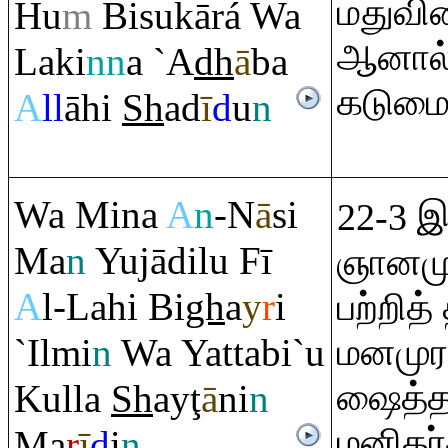
மதுவின
Hu
m
Bisukārá Wa
ஆனால்
Laki
nn
a `A
dh
ā
ba
கடுமை
A
ll
āhi
Sh
ad
ī
d
u
n
Wa Mina
A
n
-N
ā
si
22-3 இ
Ma
n
Yujādilu Fī
ஞானமு
A
l-Lahi Bi
gh
a
y
r
i
பற்றித்
`Ilmi
n
Wa Yattabi`u
மனமுரண
ஷைத்தா
Kulla
Sh
ay
ţ
ā
ni
n
மனிதர்
Ma
r
ī
d
i
n