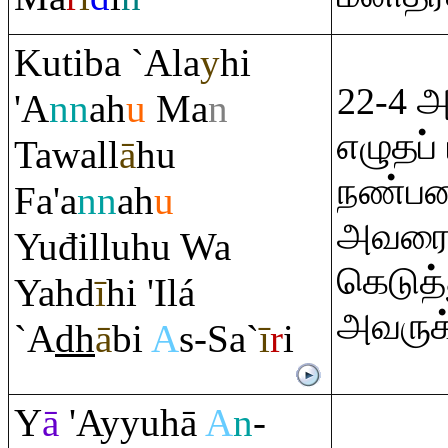
Kutiba `Ala
y
hi
22-4 
'A
nn
ah
u
Ma
n
எழுதப்
Tawall
ā
hu
நண்பன
Fa'a
nn
ah
u
அவரை 
Yuđilluhu Wa
கெடுத்
Yahd
ī
hi 'Ilá
அவருக்
`A
dh
ā
bi
A
s-Sa`
ī
r
i
Y
ā
'Ayyuhā
A
n
-