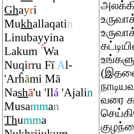
அலக்கில
Gh
a
y
r
i
உருவாக்
Mu
kh
alla
q
ati
n
உருவா
Linubayyina
கட்டிய
Laku
m
Wa
உங்கள
Nu
q
i
r
ru
Fī
A
l-
(இதனை 
'Arĥ
ā
mi Mā
நாடியவ
Na
sh
ā
'u 'Il
á
'Ajali
n
வரை கர
Musa
mm
a
n
செய்கி
Th
u
mm
a
குழந்த
Nu
kh
r
ijuku
m