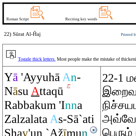
Roman Script
Reciting key words
22) Sūrat
A
l-Ĥa
j
Printed f
Toggle thick letters.
Most people make the mistake of thickening
Y
ā
'Ayyuhā
A
n
-
22-1 ம
N
ā
su
A
tta
q
ū
இறைவன
Ra
bbaku
m
'I
nn
a
நிச்சய
Zalzalata
A
s-Sā`ati
அவ்வேள
பெரும் 
Sh
a
y
'un `Až
ī
mu
n