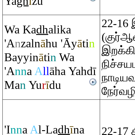
Ya
gh
ī
žu
22-16 
Wa Ka
dh
alika
(குர்
'A
n
zaln
ā
hu 'Āy
ā
ti
n
இறக்கி
Bayyin
ā
ti
n
Wa
நிச்ச
'A
nn
a
A
ll
āha Yahdī
நாடிய
Ma
n
Yu
r
ī
du
நேர்வழி
'I
nn
a
A
l-La
dh
ī
na
22-17