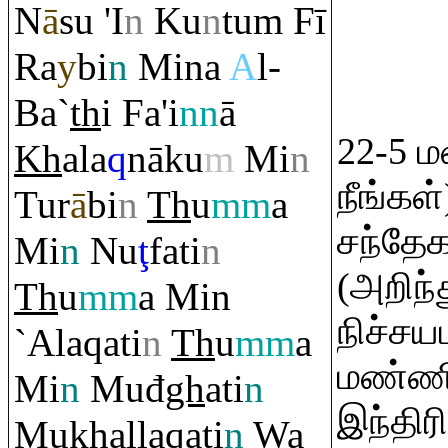
N
ā
su 'I
n
Ku
n
tu
m
Fī
Ra
y
bi
n
Mina
A
l-
Ba`
th
i Fa'i
nn
ā
22-5 ம
Kh
ala
q
nāku
m
Mi
n
நீங்கள்
Tu
r
ā
bi
n
Th
u
mm
a
சந்தேக
Mi
n
Nu
ţ
fati
n
(அறிந்
Th
u
mm
a Min
நிச்சய
`Ala
q
ati
n
Th
u
mm
a
மண்ணில
Mi
n
Muđ
gh
ati
n
இந்திரி
Mu
kh
alla
q
ati
n
Wa