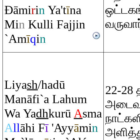
Đ
āmi
r
i
n
Ya't
ī
na
ஒட்டகங
வருவார
Mi
n
Kulli Fajjin
`Am
ī
q
i
n
Liya
sh
/hadū
22-28
Manāfi`a Lahu
m
அடைவதற
Wa Ya
dh
kurū
A
sma
நாட்கள
A
ll
āhi F
ī
'Ayy
ā
mi
n
அளித்த