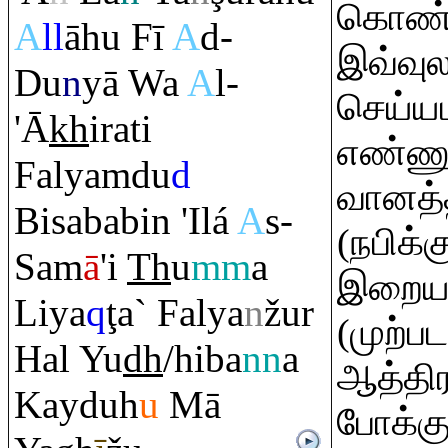
கொண்ட
A
ll
āhu Fī
A
d-
இவ்வுல
Du
n
yā Wa
A
l-
செய்யம
'Ā
kh
i
ra
ti
எண்ணு
Falya
m
du
d
வானத்த
Bisababin 'Ilá
A
s-
(நபிக்க
Sam
ā
'i
Th
u
mm
a
இறையர
Liya
q
ţ
a` Falya
n
žur
(முற்ப
Hal Yu
dh
/hiba
nn
a
ஆத்திர
Kayduh
u
Mā
போக்கு