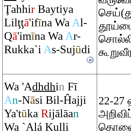
Ţ
ahhi
r
Baytiya
செய்(
Lil
ţ
ţ
ā
'if
ī
na Wa
A
l-
தூய்மை
Q
ā
'im
ī
na Wa
A
r-
சொல்ல
Ru
kka`i
A
s-Suj
ū
di
கூறுவீ
Wa 'A
dh
dh
i
n
Fī
A
n
-N
ā
si Bil-Ĥajji
22-27 
Ya't
ū
ka
R
ijālāa
n
அறிவிப
Wa `Alá Kulli
தொலைவி