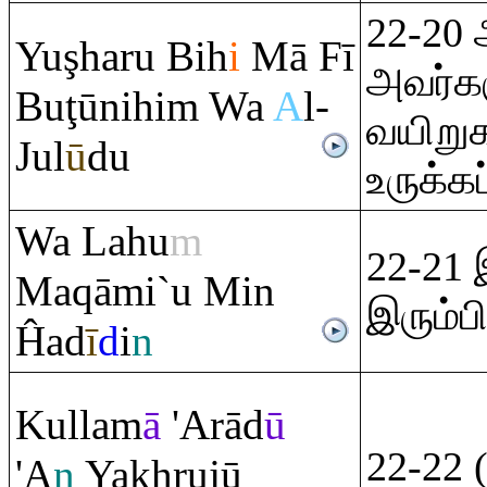
22-20
Yu
ş
ha
ru
Bih
i
Mā Fī
அவர்
Bu
ţ
ūnihi
m
Wa
A
l-
வயிறு
Jul
ū
du
உருக்கப
Wa Lahu
m
22-21 
Ma
q
āmi`u Min
இரும்
Ĥad
ī
d
i
n
Kullam
ā
'A
rā
d
ū
22-22 
'A
n
Ya
kh
ru
jū