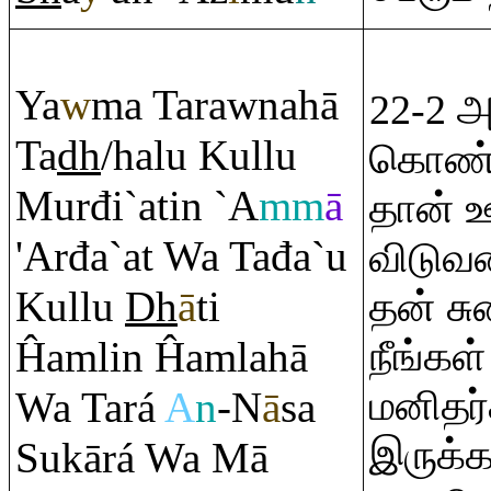
Ya
w
ma Ta
ra
wnahā
22-2 அந
Ta
dh
/halu Kullu
கொண்டி
Murđi`atin `A
mm
ā
தான் ஊ
'Arđa`at Wa Tađa`u
விடுவத
Kullu
Dh
ā
ti
தன் ச
Ĥa
m
lin Ĥa
m
lahā
நீங்கள்
மனிதர
Wa Tará
A
n
-N
ā
sa
இருக்க
Sukārá Wa Mā