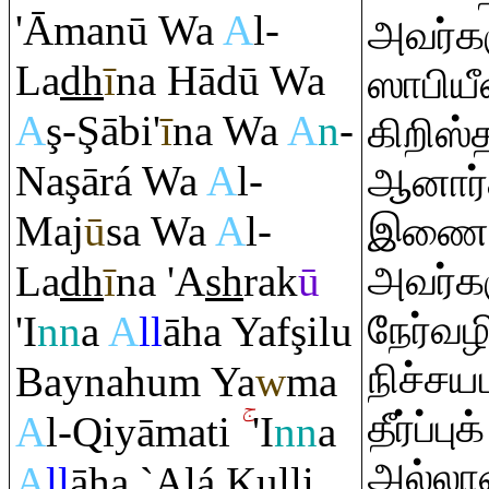
'Āmanū Wa
A
l-
அவர்கள
La
dh
ī
na Hādū Wa
ஸாபியீ
A
ş
-
Ş
ābi'
ī
na Wa
A
n
-
கிறிஸ்
Na
ş
ārá Wa
A
l-
ஆனார்
Maj
ū
sa Wa
A
l-
இணைவை
La
dh
ī
na 'A
sh
ra
k
ū
அவர்கள
நேர்வழி
'I
nn
a
A
ll
āha Yaf
ş
ilu
நிச்சய
Baynahu
m
Ya
w
ma
தீர்ப்ப
A
l-
Q
iyāmati
'I
nn
a
அல்லா
A
ll
āha `Alá Kulli