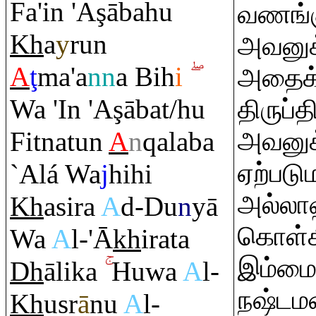
Fa'in 'A
ş
ābahu
வணங்கு
Kh
a
y
ru
n
அவனுக்
A
ţ
ma'a
nn
a Bih
i
அதைக
Wa 'In 'A
ş
ābat/hu
திருப்
Fitnatun
A
n
q
alaba
அவனுக
ஏற்படு
`Alá Wa
j
hihi
அல்லாஹ
Kh
asi
r
a
A
d-Du
n
yā
கொள்க
Wa
A
l-'Ā
kh
i
ra
ta
இம்மைய
Dh
ālika
Huwa
A
l-
நஷ்டம
Kh
us
r
ā
nu
A
l-