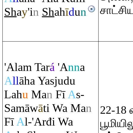
சாட்சி
Sh
a
y
'i
n
Sh
ah
ī
d
u
n
'Ala
m
Tar
á
'A
nn
a
A
ll
āha Yasjudu
Lah
u
Ma
n
Fī
A
s-
Samāw
ā
ti Wa Ma
n
22-18
Fī
A
l-'Arđi Wa
பூமியி