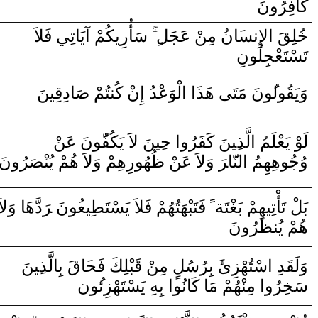
كَافِرُ‌ونَ
ِيكُمْ ‌آيَاتِي فَلاَ‌
‌ر
سَأُ
‌
ْ عَجَل‌
‍ن
نُ مِ‍‌
‍َ‍ا
‍س‍
ن‍
لإِ‌
‌ا
قَ
‍لِ‍
خُ‍
تَسْتَعْجِلُونِ
وَيَ‍
قُ‍
‍ول‍
‍ُ‍و
نَ مَتَى‌ هَذَ‌ا‌
‌ا
لْوَعْدُ‌ ‌إِ‌
ن
ْ كُ‍‌
‍ن‍
‍تُمْ
صَ‍
‍ا‌دِ
قِ‍
‍ينَ
لَوْ‌ يَعْلَمُ
‌ا
لَّذ
‍ِ‍ي‍
‍نَ كَفَرُ‌و
‌ا
‌ ح‍
‍ِ‍ي‍
‍نَ لاَ‌ يَكُفّ‍
‍ُ‍و
نَ عَ‍‌
‍ن
‍رُ‌ونَ
‍صَ‍
‍نْ‍
ِهِمْ ‌وَلاَ‌ هُمْ يُ‍‌
‌ر
‍هُو
ظُ‍
ْ
‍ن
‌ ‌وَلاَ‌ عَ‍‌
رَ
‍َ‍ا
‍نّ‍
ل‍
‌ا
‌وُجُوهِهِمُ
‌دَّهَا‌ ‌وَلاَ‌
رَ
نَ ‌‍
‍ُ‍و
‍يع‍
‍طِ‍
‍هَتُهُمْ فَلاَ‌ يَسْتَ‍
‍بْ‍
‌ فَتَ‍
ً
‍تَة‌
‍غْ‍
بَلْ تَأْتِيهِمْ بَ‍
هُمْ يُ‍‌
‍ن‍
‍ظَ‍
‍رُ‌ونَ
‍نَ
‍ِ‍ي‍
لَّذ
ا
بِ‍
قَ
‍َ‍ا
‍لِكَ فَح‍
‍بْ‍
قَ‍
ْ
‍ن
‌ مِ‍‌
سْتُهْزِئَ بِرُسُل
‌ا
‍دِ‌
قَ‍
وَلَ‍
سَ‍
‍خِ‍
‍رُ‌و
‌ا
‌ مِ‍‌
‍نْ‍
‍هُمْ مَا‌ كَانُو
‌ا
‌ بِ‍
‍هِ
يَسْتَهْزِئ‍
‍ون