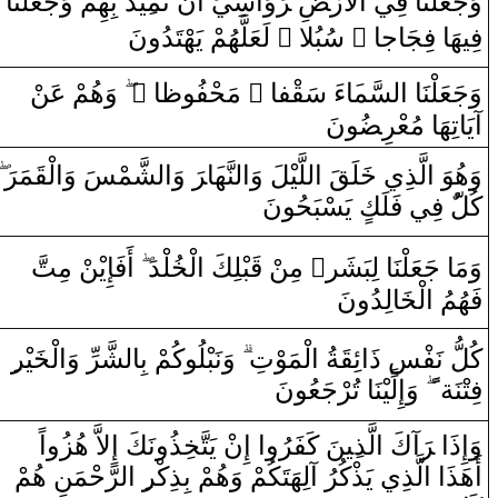
‍دَ‌ بِهِمْ ‌وَجَعَلْنَا‌
‍ِ‍ي‍
ْ تَم‍
ن
‌وَ‌اسِيَ ‌أَ‌
رَ
‌‍
ضِ
لأَ‌رْ‍
‌ا
وَجَعَلْنَا‌ فِي
‌ لَعَلَّهُمْ يَهْتَدُ‌ونَ
‌ ً
‌ سُبُلا
‌ ً
فِيهَا‌ فِجَاجا‌
‍ن
‌وَهُمْ عَ‍‌
‌
‌ ً
‍ا
ظ‍
‌ مَحْفُو
‌ ً
‍فا
‍قْ‍
‌ءَ‌ سَ‍
‍َ‍ا
‍سَّم‍
ل‍
‌ا
وَجَعَلْنَا‌
‌آيَاتِهَا‌ مُعْ‍
‍ر
‍ضُ‍
‍ونَ
‌
رَ
‍مَ‍
‍قَ‍
لْ‍
‌ا
‍شَّمْسَ ‌وَ
ل‍
‌ا
‌ ‌وَ
رَ
‍َ‍ا
‍ه‍
‍نَّ‍
ل‍
‌ا
‍لَ ‌وَ
‍يْ‍
‍لَّ‍
ل‍
‌ا
‍قَ
‍لَ‍
خَ‍
لَّذِي
‌ا
وَهُوَ‌
كُلّ‌
‌ فِي فَلَك
‌ يَسْبَحُونَ
ْ مِتَّ
‍ن
‌أَفَإِيْ‍‌
‍لْدَ‌
‍خُ‍
لْ‍
‌ا
‍لِكَ
‍بْ‍
قَ‍
ْ
‍ن
‌ مِ‍‌
‌ٍ
وَمَا‌ جَعَلْنَا‌ لِبَشَر
فَهُمُ
‌ا
لْ‍
‍خَ‍
‍الِدُ‌ونَ
كُلُّ نَفْس‌
‌ ‌ذ
‍َ‍‌ا
ئِ‍
‍قَ‍
‍ةُ
‌ا
لْمَ‍
‍وْ
تِ
‌وَنَ‍
‍بْ‍
‍لُوكُمْ بِ‍
ا
ل‍
‍شَّرِّ‌ ‌وَ
‌ا
لْ‍
‍خَ‍
‍يْ‍
‍ر
‌وَ‌إِلَيْنَا‌ تُرْجَعُونَ
‌
ً
فِتْنَة
وَ‌إِ‌ذَ‌ا‌ ‌‍
رَ
‌آكَ
‌ا
لَّذ
‍ِ‍ي‍
‍نَ كَفَرُ
‌و
‌ا
‌ ‌إِ‌
ن
ْ يَتَّ‍
‍خِ‍
‍ذُ‌ونَكَ ‌إِلاَّ‌ هُز
‍ُ‍‌و
‌اً‌
حْمَنِ هُمْ
رَّ
ل‍
‌ا
‍ِ‍‌
‍ر
لَّذِي يَذْكُرُ‌ ‌آلِهَتَكُمْ ‌وَهُمْ بِذِكْ‍
‌ا
‌أَهَذَ‌ا‌