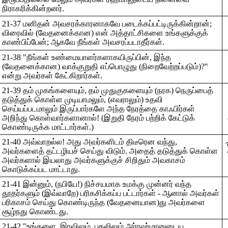
நிராகரிக்கின்றனர்.
21-37 மனிதன் அவசரக்காரனாகவே படைக்கப்பட்டிருக்கின்றான்;
விரைவில் (வேதனைக்கான) என் அத்தாட்சிகளை உங்களுக்குக்
காண்பிப்பேன்; ஆகவே நீங்கள் அவசரப்படாதீர்கள்.
21-38 "நீங்கள் உண்மையாளர்களாகயிருப்பின், இந்த
(வேதனைக்கான) வாக்குறுதி எப்பொழுது (நிறைவேற்றப்படும்)?"
என்று அவர்கள் கேட்கிறார்கள்.
21-39 தம் முகங்களையும், தம் முதுகுகளையும் (நரக) நெருப்பைத்
தடுத்துக் கொள்ள முடியாமலும், (எவராலும்) உதவி
செய்யப்படமாலும் இருப்பார்களே அந்த நேரத்தை காஃபிர்கள்
அறிந்து கொள்வார்களானால்! (இறுதி நேரம் பற்றிக் கேட்டுக்
கொண்டிருக்க மாட்டார்கள்.)
21-40 அவ்வாறல்ல! அது அவர்களிடம் திடீரென வந்து,
அவர்களைத் தட்டழியச் செய்து விடும். அதைத் தடுத்துக் கொள்ள
அவர்களால் இயலாது அவர்களுக்குச் சிறிதும் அவகாசம்
கொடுக்கப்பட மாட்டாது.
21-41 இன்னும், (நபியே!) நிச்சயமாக உமக்கு முன்னர் வந்த
தூதர்களும் (இவ்வாறே) பரிகசிக்கப்ப பட்டார்கள் - ஆனால் அவர்கள்
பரிகாசம் செய்து கொண்டிருந்த (வேதனையான)து அவர்களை
சூழ்நது கொண்டது.
21-42 "உங்களை, இரவிலும், பகலிலும் அர்ரஹ்மானுடைய