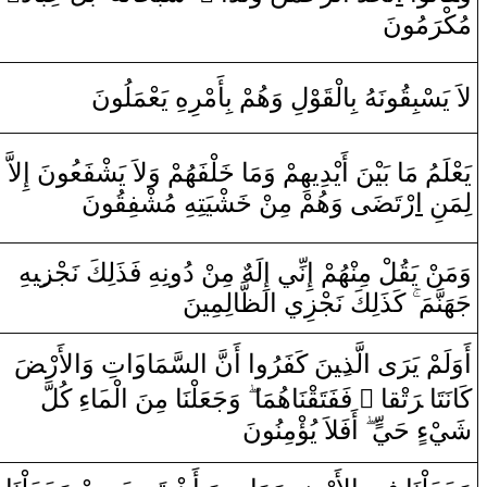
مُكْ‍
رَ
مُونَ
لاَ‌ يَسْبِ‍
‍قُ‍
‍ونَ‍
‍هُ
بِ‍
ا
لْ‍
‍قَ‍
‍وْ
لِ ‌وَهُمْ بِأَمْ‍
‍ر
هِ
يَعْمَلُونَ
يَعْلَمُ مَا‌ بَ‍
‍يْ‍
‍نَ ‌أَيْدِيهِمْ ‌وَمَا‌
خَ‍
‍لْفَهُمْ ‌وَلاَ‌ يَشْفَع‍
‍ُ‍و
نَ ‌إِلاَّ‌
‍ونَ
‍قُ‍
مُشْفِ‍
‍هِ
‍شْيَتِ‍
خَ‍
ْ
‍ن
‍ى‌ ‌وَهُمْ مِ‍‌
‍ضَ‍
‌رْتَ‍
‌ا
لِمَنِ
وَمَ‍‌
‍ن
ْ يَ‍
‍قُ‍
‍لْ مِ‍‌
‍نْ‍
‍هُمْ ‌إِ
نِّ‍
‍ي
‌إِلَه
‌ مِ‍‌
‍ن
ْ ‌دُ‌ونِ‍
‍هِ
فَذَلِكَ نَ‍
‍جْ‍
‍ز
‍ِ‍ي‍
‍هِ
جَهَ‍
‍نَّ‍
‍مَ
كَذَلِكَ نَ‍
‍جْ‍
‍زِي
‌ا
ل‍
‍ظَّ‍
‍الِمِينَ
ضَ
لأَ‌رْ‍
‌ا
تِ ‌وَ
‍َ‍‌ا
‍سَّمَا‌و
ل‍
‌ا
َ
نّ
‌ ‌أَ
‌ا
‌و
‍نَ كَفَرُ
‍ِ‍ي‍
لَّذ
‌ا
‌ى‌
رَ
أَ‌وَلَمْ يَ‍
‌ءِ‌ كُلَّ
‍َ‍ا
لْم‍
‌ا
‌وَجَعَلْنَا‌ مِنَ
‍نَاهُمَا‌
‍قْ‍
‌ فَفَتَ‍
‌ ً
‍ا‌
‍ق‍
تْ‍
رَ
كَانَتَا‌ ‌‍
شَ‍
‍يْ
ءٍ‌ حَيٍّ
‌أَفَلاَ‌ يُؤْمِنُونَ