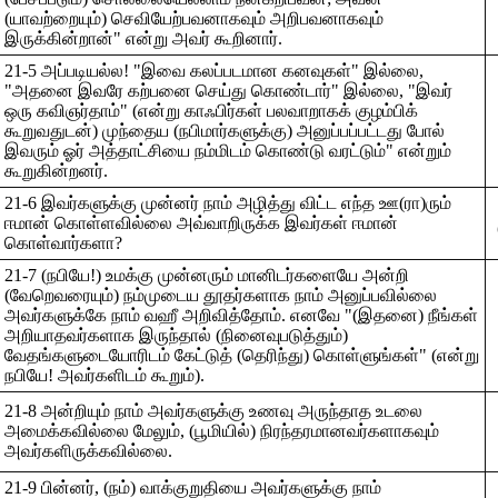
(யாவற்றையும்) செவியேற்பவனாகவும் அறிபவனாகவும்
இருக்கின்றான்" என்று அவர் கூறினார்.
21-5 அப்படியல்ல! "இவை கலப்படமான கனவுகள்" இல்லை,
"அதனை இவரே கற்பனை செய்து கொண்டார்" இல்லை, "இவர்
ஒரு கவிஞர்தாம்" (என்று காஃபிர்கள் பலவாறாகக் குழம்பிக்
கூறுவதுடன்) முந்தைய (நபிமார்களுக்கு) அனுப்பப்பட்டது போல்
இவரும் ஓர் அத்தாட்சியை நம்மிடம் கொண்டு வரட்டும்" என்றும்
கூறுகின்றனர்.
21-6 இவர்களுக்கு முன்னர் நாம் அழித்து விட்ட எந்த ஊ(ரா)ரும்
ஈமான் கொள்ளவில்லை அவ்வாறிருக்க இவர்கள் ஈமான்
கொள்வார்களா?
21-7 (நபியே!) உமக்கு முன்னரும் மானிடர்களையே அன்றி
(வேறெவரையும்) நம்முடைய தூதர்களாக நாம் அனுப்பவில்லை
அவர்களுக்கே நாம் வஹீ அறிவித்தோம். எனவே "(இதனை) நீங்கள்
அறியாதவர்களாக இருந்தால் (நினைவுபடுத்தும்)
வேதங்களுடையோரிடம் கேட்டுத் (தெரிந்து) கொள்ளுங்கள்" (என்று
நபியே! அவர்களிடம் கூறும்).
21-8 அன்றியும் நாம் அவர்களுக்கு உணவு அருந்தாத உடலை
அமைக்கவில்லை மேலும், (பூமியில்) நிரந்தரமானவர்களாகவும்
அவர்களிருக்கவில்லை.
21-9 பின்னர், (நம்) வாக்குறுதியை அவர்களுக்கு நாம்