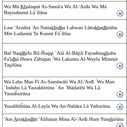
Wa Mā
Kh
ala
q
nā
A
s-Sam
ā
'a Wa
A
l-'Arđa Wa Mā
Baynahumā Lā`ib
ī
na
Law 'A
ra
d
n
ā
'A
n
Natta
kh
i
dh
a Lahwa
n
L
ā
tta
kh
a
dh
n
ā
hu
Mi
n
Ladu
nn
ā
'I
n
Ku
nn
ā Fā`il
ī
na
Bal Na
q
dh
ifu Bil-Ĥa
q
q
i `Alá
A
l-Bā
ţ
ili Faya
d
ma
gh
uh
u
Fa'i
dh
ā Huwa Zāhi
q
u
n
Wa Lakumu
A
l-Wa
y
lu Mi
mm
ā
Ta
ş
if
ū
na
Wa Lah
u
Ma
n
Fī
A
s-Samāw
ā
ti Wa
A
l-'Arđi
Wa Man
`I
n
dah
u
Lā Yastakbir
ū
na `An `Ibādatih
i
Wa Lā
Yastaĥsir
ū
na
Yusabbiĥ
ū
na
A
l-La
y
la Wa
A
n
-Nah
ā
ra
Lā Yaftur
ū
na
'A
m
A
tta
kh
a
dh
ū
'Ālihata
n
Mina
A
l-'Arđi Hu
m
Yu
n
sh
ir
ū
na