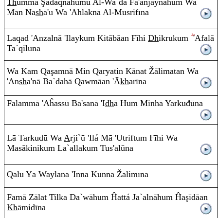
Th
u
mm
a
Ş
ada
q
nāhumu
A
l-Wa`da Fa'a
n
jaynāhu
m
Wa
Ma
n
Na
sh
ā
'u Wa 'Ahlaknā
A
l-Mus
r
if
ī
na
La
q
a
d
'A
n
zaln
ā
'Ilayku
m
Kitābāa
n
F
ī
hi
Dh
ik
ru
ku
m
'Afalā
Ta`
q
il
ū
na
Wa Ka
m
Q
a
ş
a
m
nā Mi
n
Q
aryati
n
Kānat
Ž
ālimata
n
Wa
'A
n
sh
a'nā Ba`dahā
Q
awmāan 'Ā
kh
a
r
ī
na
Fala
mm
ā
'Aĥassū Ba'san
ā
'I
dh
ā Hu
m
Minhā Yarkuđ
ū
na
Lā Tarkuđū Wa
A
rji`
ū
'Ilá M
ā
'Ut
r
iftu
m
F
ī
hi Wa
Masākiniku
m
La`allaku
m
Tus'al
ū
na
Q
ālū Yā Waylan
ā
'I
nn
ā Ku
nn
ā
Ž
ālim
ī
na
Famā Zāla
t
Tilka Da`wāhu
m
Ĥattá Ja`alnāhu
m
Ĥa
ş
īdāan
Kh
āmid
ī
na