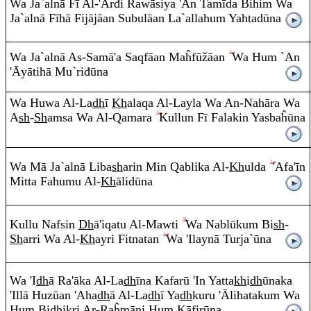
Wa Ja`alnā Fī
A
l-'Arđi
Ra
wāsiya 'A
n
Tam
ī
da Bihi
m
Wa
Ja`alnā Fīhā Fijājāa
n
Subulāa
n
La`allahu
m
Yahtad
ū
na
Wa Ja`alnā
A
s-Sam
ā
'a Sa
q
fāa
n
Maĥfūžāa
n
Wa Hu
m
`An
'Āyātihā Mu`
r
iđ
ū
na
Wa Huwa
A
l-La
dh
ī
Kh
ala
q
a
A
l-La
y
la Wa
A
n
-Nah
ā
ra
Wa
A
sh
-
Sh
a
m
sa Wa
A
l-
Q
ama
ra
Kullu
n
Fī Falaki
n
Yasbaĥ
ū
na
Wa Mā Ja`alnā Liba
sh
a
r
i
n
Mi
n
Q
a
b
lika
A
l-
Kh
ulda
'Afa'
ī
n
Mitta Fahumu
A
l-
Kh
ālid
ū
na
Kullu Nafsi
n
Dh
ā
'i
q
atu
A
l-Ma
w
ti
Wa Na
b
lūku
m
Bi
sh
-
Sh
ar
r
i Wa
A
l-
Kh
a
y
r
i Fitnata
n
Wa 'Ilaynā Turja`
ū
na
Wa 'I
dh
ā
Ra
'
ā
ka
A
l-La
dh
ī
na Kafar
ū
'I
n
Yatta
kh
i
dh
ūnaka
'Illā Huzūan 'Aha
dh
ā
A
l-La
dh
ī Ya
dh
ku
ru
'Ālihataku
m
Wa
Hu
m
Bi
dh
ik
r
i
A
r-
Ra
ĥm
ā
ni Hu
m
Kāfir
ū
na