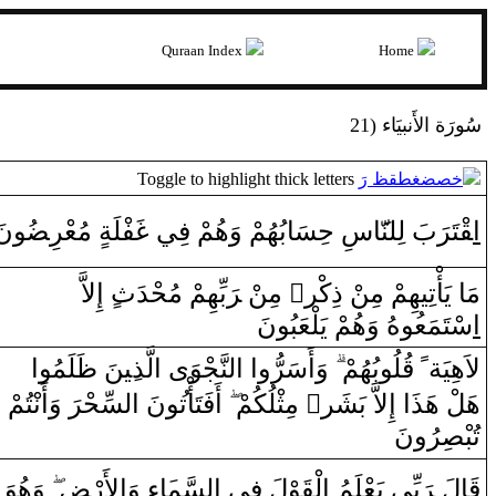
Quraan Index
Home
21) سُورَة الأَنبيَاء
Toggle to highlight thick letters
خصضغطقظ رَ
ا
‍قْ‍
‍تَ‍
رَ
بَ لِل‍
‍نّ‍
‍َ‍ا
سِ حِسَابُهُمْ ‌وَهُمْ فِي
غَ‍
‍فْلَة
‌ مُعْ‍
‍ر
‍ضُ‍
‍ونَ
‌ ‌إِلاَّ‌
بِّهِمْ مُحْدَث‌
رَ
ْ ‌‍
‍ن
‌ مِ‍‌
‌ٍ
ْ ‌ذِكْر
‍ن
مَا‌ يَأْتِيهِمْ مِ‍‌
‌ا
سْتَمَع‍
‍ُ‍و
هُ ‌وَهُمْ يَلْعَبُونَ
‌ا
‍لَمُو
ظَ‍
‍نَ
‍ِ‍ي‍
لَّذ
‌ا
‍وَ‌ى‌
‍جْ‍
‍نَّ‍
ل‍
‌ا
‌
‌ا
‌وَ‌أَسَرُّ‌و
‍لُوبُهُمْ
قُ‍
‌
ً
لاَهِيَة‌
‍تُمْ
نْ‍
‌ ‌وَ‌أَ‌
رَ
‍سِّحْ‍
ل‍
‌ا
نَ
‍ُ‍و
‌أَفَتَأْت‍
‌ مِثْلُكُمْ
‌ٌ
‌ ‌إِلاَّ‌ بَشَر
‌ا
هَلْ هَذَ
تُ‍
‍بْ‍
‍صِ‍
‍رُ‌ونَ
قَ‍
‍ا
لَ ‌‍
رَ
بِّي يَعْلَمُ
‌ا
لْ‍
‍قَ‍
‍وْ
لَ فِي
‌ا
ل‍
‍سَّم‍
‍َ‍ا
‌ءِ‌ ‌وَ
‌ا
لأَ‌رْ‍
ضِ
‌وَهُوَ‌