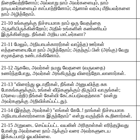
நிறைவேற்றினோம்; அவ்வாறு நாம் அவர்களையும், நாம்
நாடியவர்களையும் காப்பாற்றினோம்; ஆனால் வரம்பு மீறியவர்களை
நாம் அழித்தோம்.
21-10 உங்களுக்கு நிச்சயமாக நாம் ஒரு வேதத்தை
அருளியிருக்கின்றோம்; அதில் உங்களின் கண்ணியம்
இருக்கின்றது. நீங்கள் அறிய மாட்டீர்களா?
21-11 மேலும், அநியாயக்கார(ர்கள் வாழ்ந்த) ஊர்கள்
எத்தனையையோ நாம் அழித்தோம்; அதற்குப் பின் (அங்கு) வேறு
சமூகத்தை உண்டாக்கினோம்.
21-12 ஆகவே, அவர்கள் நமது வேதனை (வருவதை)
உணர்ந்தபோது, அவர்கள் அங்கிருந்து விரைந்தோடலானார்கள்.
21-13 "விரைந்து ஓடாதீர்கள், நீங்கள் அனுபவித்த சுக
போகங்களுக்கும், உங்கள் வீடுகளுக்கும் திரும்பி வாருங்கள்;
(அவை பற்றி) நீங்கள் கேள்வி கேட்கப்படுவதற்காக" (என்று
அவர்களுக்கு அறிவிக்கப்பட்டது).
21-14 (இதற்கு அவர்கள்) "எங்கள் கேடே! நாங்கள் நிச்சயமாக
அநியாயக்காரர்களாக இருந்தோம்" என்று வருந்திக் கூறினார்கள்.
21-15 அறுவடை செய்யப்பட்ட வயலின் அரிதாள்கள் எரிந்தழிவது
போன்று அவர்களை நாம் ஆக்கும் வரை அவர்களுடைய
இக்கூப்பாடு ஓயவில்லை.