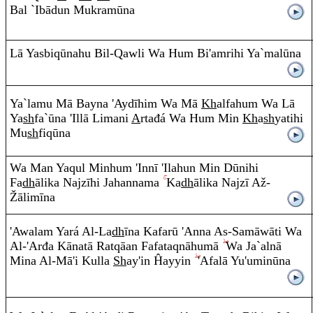
Bal `Ib
ā
du
n
Muk
ra
m
ū
na
Lā Yasbi
q
ūnah
u
Bil-
Q
a
w
li Wa Hu
m
Bi'a
m
r
ih
i
Ya`mal
ū
na
Ya`lamu Mā Ba
y
na 'Aydīhi
m
Wa Mā
Kh
alfahu
m
Wa Lā
Ya
sh
fa`
ū
na 'Illā Limani
A
rtađá Wa Hu
m
Min
Kh
a
sh
yatih
i
Mu
sh
fi
q
ū
na
Wa Ma
n
Ya
q
ul Minhu
m
'I
nn
ī
'Ilahu
n
Mi
n
Dūnih
i
Fa
dh
ālika Na
j
z
ī
hi Jaha
nn
ama
Ka
dh
ālika Na
j
zī
A
ž-
Ž
ālim
ī
na
'Awala
m
Yará
A
l-La
dh
ī
na Kafar
ū
'A
nn
a
A
s-Samāw
ā
ti Wa
A
l-'Arđa Kānatā
Ra
t
q
āa
n
Fafata
q
nāhumā
Wa Ja`alnā
Mina
A
l-M
ā
'i Kulla
Sh
a
y
'in Ĥa
y
yin
'Afalā Yu'umin
ū
na