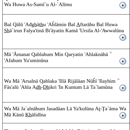
Wa Huwa
A
s-Sam
ī
`u
A
l-`Al
ī
mu
Bal
Q
āl
ū
'Ađ
gh
ā
th
u 'Aĥl
ā
mi
n
Bal
A
fta
r
ā
hu Bal Huwa
Sh
ā`i
r
u
n
Falya'tinā Bi'āyati
n
Kam
ā
'Ursila
A
l-'Awwal
ū
na
M
ā
'Āmanat
Q
a
b
lahu
m
Mi
n
Q
aryatin 'Ahlaknāh
ā
'Afahu
m
Yu'umin
ū
na
Wa M
ā
'Arsalnā
Q
a
b
laka 'Illā
R
ijālāa
n
Nūĥ
ī
'Ilayhi
m
Fās'al
ū
'Ahla
A
dh
-
Dh
ik
r
i 'I
n
Ku
n
tu
m
Lā Ta`lam
ū
na
Wa Mā Ja`alnāhu
m
Jasadāa
n
Lā Ya'kul
ū
na
A
ţ
-
Ţ
a`
ā
ma Wa
Mā Kānū
Kh
ālid
ī
na