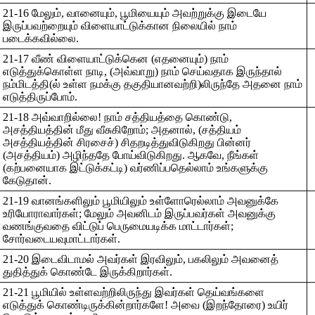
21-16 மேலும், வானையும், பூமியையும் அவற்றுக்கு இடையே
இருப்பவற்றையும் விளையாட்டுக்கான நிலையில் நாம்
படைக்கவில்லை.
21-17 வீண் விளையாட்டுக்கென (எதனையும்) நாம்
எடுத்துக்கொள்ள நாடி, (அவ்வாறு) நாம் செய்வதாக இருந்தால்
நம்மிடத்தி(ல் உள்ள நமக்கு தகுதியானவற்றி)லிருந்தே அதனை நாம்
எடுத்திருப்போம்.
21-18 அவ்வாறில்லை! நாம் சத்தியத்தை கொண்டு,
அசத்தியத்தின் மீது வீசுகிறோம்; அதனால், (சத்தியம்
அசத்தியத்தின் சிரசைச்) சிதறடித்துவிடுகிறது பின்னர்
(அசத்தியம்) அழிந்ததே போய்விடுகிறது. ஆகவே, நீங்கள்
(கற்பனையாக இட்டுக்கட்டி) வர்ணிப்பதெல்லாம் உங்களுக்கு
கேடுதான்.
21-19 வானங்களிலும் பூமியிலும் உள்ளோரெல்லாம் அவனுக்கே
உரியோராவார்கள்; மேலும் அவனிடம் இருப்பவர்கள் அவனுக்கு
வணங்குவதை விட்டுப் பெருமையடிக்க மாட்டார்கள்;
சோர்வடையவுமாட்டார்கள்.
21-20 இடைவிடாமல் அவர்கள் இரவிலும், பகலிலும் அவனைத்
துதித்துக் கொண்டே இருக்கிறார்கள்.
21-21 பூமியில் உள்ளவற்றிலிருந்து இவர்கள் தெய்வங்களை
எடுத்துக் கொண்டிருக்கின்றார்களே! அவை (இறந்தோரை) உயிர்