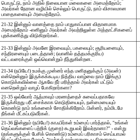
பொருட்டு, நாம் அதில் நிலையான மலைகளை அமைத்தோம்;
அவர்கள் நேரான வழியில் செல்லும் பொருட்டு, நாம் விசாலமான
பாதைகளையும் அமைத்தோம்.
21-32 இன்னும் வானத்தை நாம் பாதுகாப்பான விதானமாக
அமைத்தோம் -எனினும் அவர்கள் அவற்றிலுள்ள அத்தாட்சிகளைப்
புறக்கணித்து விடுகிறார்கள்.
21-33 இன்னும் அவனே இரவையும், பகலையும்; சூரியனையும்,
சந்திரனையும் படைத்தான்; (வானில் தத்தமக்குரிய)
வட்டவரைக்குள் ஒவ்வொன்றும் நீந்துகின்றன.
21-34 (நபியே!) உமக்கு முன்னர் எந்த மனிதனுக்கும் (அவன்)
என்றென்னும் இருக்கக்கூடிய நித்திய வாழ்வை நாம் (இங்கு)
கொடுக்கவில்லை ஆகவே நீர் மரித்தால் அவர்கள் மட்டும்
எனறென்றும் வாழப் போகிறார்களா?
21-35 ஒவ்வோர் ஆத்மாவும் மரணத்தைச் சுவைப்பதாகவே
இருக்கிறது பரீட்சைக்காக கெடுதியையும், நன்மையையும்
கொண்டு நாம் உங்களைச் சோதிக்கிறோம். பின்னர், நம்மிடமே
நீங்கள் மீட்கப்படுவீர்கள்.
21-36 இன்னும் (நபியே!) காஃபிர்கள் உம்மைப் பார்த்தால், "உங்கள்
தெய்வங்களைப் பற்றிக் (குறை) கூறுபவர் இவர்தானா?" - என்று
(தங்களுக்குள் பேசிக் கொண்டு) உம்மைப் பரிகாசம் செய்யாமல்
இருப்பதில்லை மேலும் அவர்கள் ரஹ்மானுடைய நினைவை