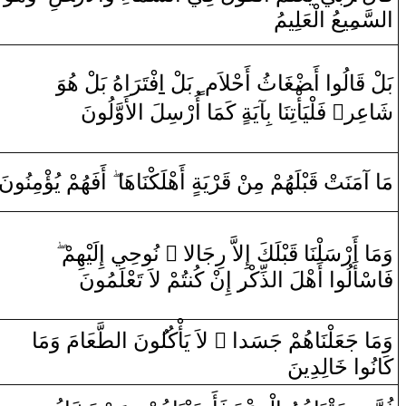
‌ا
ل‍
‍سَّم‍
‍ِ‍ي‍
‍عُ
‌ا
لْعَلِيمُ
هُ بَلْ هُوَ‌
‍‌ا
رَ
فْتَ‍
‌ا
‌ بَلْ
ٍ
ثُ ‌أَحْلاَم
‍ا
‍غَ‍
ضْ‍
‌ ‌أَ‍
‌ا
‍و
‍الُ‍
قَ‍
بَلْ
لأَ‌وَّلُونَ
‌ا
‌ ‌أُ‌رْسِلَ
‍ا
‌ كَمَ‍
‌ فَلْيَأْتِنَا‌ بِآيَة‌
‌ٌ
شَاعِر‌
‌أَفَهُمْ يُؤْمِنُونَ
‌
‍ا
‍رْيَةٍ ‌أَهْلَكْنَاهَ‍
قَ‍
ْ
‍ن
‍لَهُمْ مِ‍‌
‍بْ‍
قَ‍
‌ ‌آمَنَتْ
‍ا
مَ‍
‌إِلَيْهِمْ
‍ي
‌ نُوحِ‍
‌ ً
ِجَالا
‌ر
‍لَكَ ‌إِلاَّ‌
‍بْ‍
قَ‍
‌ ‌أَ‌رْسَلْنَا‌
‍ا
وَمَ‍
فَاسْأَلُ‍
‍و
‌ا
‌ ‌أَهْلَ
‌ا
ل‍
‍ذِّكْ‍
‍ر
‍ِ‍‌ ‌إِ‌
ن
ْ كُ‍‌
‍ن‍
‍تُمْ لاَ‌ تَعْلَمُونَ
مَ ‌وَمَا‌
‍َ‍ا
‍ع‍
‍طَّ‍
ل‍
‌ا
نَ
‍ُ‍و
‌ لاَ‌ يَأْكُل‍
‌ ً
وَمَا‌ جَعَلْنَاهُمْ جَسَد‌ا
‍الِدِينَ
خَ‍
‌
‌ا
كَانُو