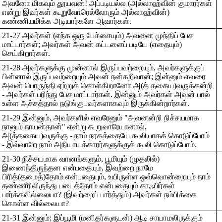
அவனோ மிகவும் தூயவன்! அப்படியல்ல (அல்லாஹ்வின் குமாரர்கள்
என்று இவர்கள் கூறுவோரெல்லோரும் அல்லாஹ்வின்)
கண்ணியமிக்க அடியார்களே ஆவார்கள்.
21-27 அவர்கள் (எந்க ஒரு பேச்சையும்) அவனை முந்திப் பேச
மாட்டார்கள்; அவர்கள் அவன் கட்டளைப் படியே (எதையும்)
செய்கிறார்கள்.
21-28 அவர்களுக்கு முன்னால் இருப்பவற்றையும், அவர்களுக்குப்
பின்னால் இருப்பவற்றையும் அவன் நன்கறிவான்; இன்னும் எவரை
அவன் பொருந்தி ஏற்றுக் கொள்கிறானோ அ(த் தகைய)வருக்கன்றி
- அவர்கள் பரிந்து பேச மாட்டார்கள். இன்னும் அவர்கள் அவன் பால்
உள்ள அச்சத்தால் நடுங்குபவர்களாகவும் இருக்கின்றார்கள்.
21-29 இன்னும், அவர்களில் எவரேனும் "அவனன்றி நிச்சயமாக
நானும் நாயன்தான்" என்று கூறுவாரேயானால்,
அ(த்தகைய)வருக்கு - நாம் நரகத்தையே கூலியாகக் கொடுப்போம்
- இவ்வாறே நாம் அநியாயக்காரர்களுக்குக் கூலி கொடுப்போம்.
21-30 நிச்சயமாக வானங்களும், பூமியும் (முதலில்)
இணைந்திருந்தன என்பதையும், இவற்றை நாமே
பிரித்(தமைத்)தோம் என்பதையும், உயிருள்ள ஒவ்வொன்றையும் நாம்
தண்ணீரிலிருந்து படைத்தோம் என்பதையும் காஃபிர்கள்
பார்க்கவில்லையா? (இவற்றைப் பார்த்தும்) அவர்கள் நம்பிக்கை
கொள்ள வில்லையா?
21-31 இன்னும்; இப்பூமி (மனிதர்களுடன்) ஆடி சாயாமலிருக்கும்