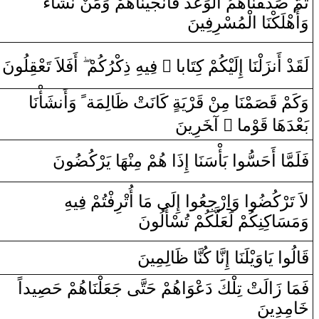
‌ءُ‌
‍َ‍ا
ْ نَش‍
‍ن
‍جَيْنَاهُمْ ‌وَمَ‍‌
ن‍
لْوَعْدَ‌ فَأَ‌
‌ا
‍نَاهُمُ
‍قْ‍
‍دَ
صَ‍
َ
‍مّ
ثُ‍
‌وَ‌أَهْلَكْنَا‌
‌ا
لْمُسْ‍
‍ر
ِفِينَ
‍لُونَ
‍قِ‍
‌أَفَلاَ‌ تَعْ‍
‍هِ ‌ذِكْرُكُمْ
‍ِ‍ي‍
‌ ف‍
‌ ً
‌ ‌إِلَيْكُمْ كِتَابا‌
‍ا
‍زَلْنَ‍
ن‍
ْ‌ ‌أَ‌
‍د
قَ‍
لَ‍
‍شَأْنَا‌
ن‍
‌ ‌وَ‌أَ‌
ً
‍الِمَة
ظَ‍
‌ كَانَتْ
‍رْيَة‌
قَ‍
ْ
‍ن
‍مْنَا‌ مِ‍‌
‍صَ‍
قَ‍
وَكَمْ
ِينَ
‍ر
‍خَ‍
‌ ‌آ‍
‌ ً
‍وْما‌
قَ‍
بَعْدَهَا‌
فَلَ‍
‍مَّ‍
‍ا
‌ ‌أَحَسُّو
‌ا
‌ بَأْسَنَ‍
‍ا
‌ ‌إِ‌ذَ‌ا‌ هُمْ مِ‍‌
‍نْ‍
‍هَا‌ يَرْكُ‍
‍ضُ‍
‍ونَ
لاَ‌ تَرْكُ‍
‍ضُ‍
‍و
‌ا
‌ ‌وَ
‌ا
‌رْجِعُ‍
‍و
‌ا
‌ ‌إِلَى‌ مَ‍
‍ا
‌ ‌أُتْ‍
‍ر
ِفْتُمْ ف‍
‍ِ‍ي‍
‍هِ
‌وَمَسَاكِنِكُمْ لَعَلَّكُمْ تُسْأَلُونَ
قَ‍
‍الُو
‌ا
‌ يَا‌وَيْلَنَ‍
‍ا
‌ ‌إِ
نَّ‍
‍ا‌ كُ‍
‍نَّ‍
‍ا‌
ظَ‍
‍الِمِينَ
فَمَا‌ ‌زَ‌الَتْ تِلْكَ ‌دَعْوَ‌اهُمْ حَتَّى‌ جَعَلْنَاهُمْ حَ‍
‍صِ‍
‍يد‌اً‌
خَ‍
‍امِدِينَ