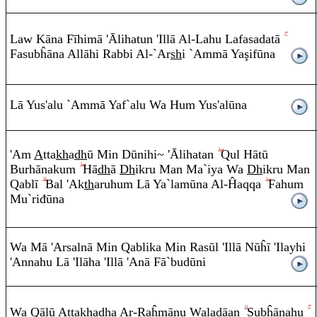
Law K
ā
na Fīhim
ā
'Ālihatun 'Illā
A
l-Lahu Lafasadatā
Fasu
b
ĥ
ā
na
A
ll
āhi
Ra
bbi
A
l-`Ar
sh
i `A
mm
ā Ya
ş
if
ū
na
Lā Yus'alu `A
mm
ā Yaf`alu Wa Hu
m
Yus'al
ū
na
'A
m
A
tta
kh
a
dh
ū Mi
n
Dūnih
i~
'Ālihata
n
Q
ul Hātū
Burhānaku
m
Hā
dh
ā
Dh
ik
ru
Ma
n
Ma`iya Wa
Dh
ik
ru
Ma
n
Q
a
b
lī
Bal 'Ak
th
a
ru
hu
m
Lā Ya`lam
ū
na
A
l-Ĥa
q
q
a
Fahu
m
Mu`
r
iđ
ū
na
Wa M
ā
'Arsalnā Mi
n
Q
a
b
lika Mi
n
Ra
sūl 'Illā Nūĥ
ī
'Ila
y
hi
'A
nn
ah
u
L
ā
'Il
ā
ha 'Ill
ā
'Anā Fā`bud
ū
ni
Wa
Q
ālū
A
tta
kh
a
dh
a
A
r-
Ra
ĥm
ā
nu Waladāa
n
Su
b
ĥānah
u