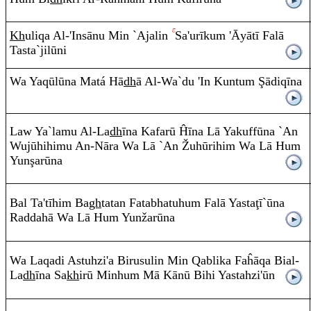
Kh
uli
q
a
A
l-'I
n
s
ā
nu Min `Ajali
n
Sa'u
r
īku
m
'Āyātī Falā
Tasta`jil
ū
ni
Wa Ya
q
ūl
ū
na Matá Hā
dh
ā
A
l-Wa`du 'I
n
Ku
n
tu
m
Ş
ādi
q
ī
na
Law Ya`lamu
A
l-La
dh
ī
na Kafarū Ĥ
ī
na Lā Yakuff
ū
na `A
n
Wujūhihimu
A
n
-N
ā
ra
Wa Lā `A
n
Ž
uhū
r
ihi
m
Wa Lā Hu
m
Yu
n
ş
ar
ū
na
Bal Ta'tīhi
m
Ba
gh
tata
n
Fata
b
hatuhu
m
Falā Yasta
ţ
ī`
ū
na
Ra
ddahā Wa Lā Hu
m
Yu
n
žar
ū
na
Wa La
q
adi
A
stuhzi'a Bi
ru
suli
n
Mi
n
Q
a
b
lika Faĥ
ā
q
a Bial-
La
dh
ī
na Sa
kh
irū Minhu
m
Mā Kānū Bih
i
Yastahzi'ū
n