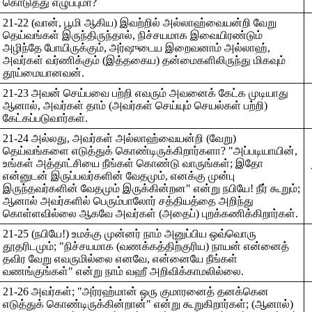
கொடுத்து எழுப்புமா?
21-22 (வான், பூமி ஆகிய) இவற்றில் அல்லாஹ்வையன்றி வேறு
தெய்வங்கள் இருந்திருந்தால், நிச்சயமாக இவையிரண்டும்
அழிந்தே போயிருக்கும், அர்ஷுடைய இறைவனாம் அல்லாஹ்,
அவர்கள் வர்ணிக்கும் (இத்தகைய) தன்மைகளிலிருந்து மிகவும்
தூய்மையானவன்.
21-23 அவன் செய்பவை பற்றி எவரும் அவனைக் கேட்க முடியாது
ஆனால், அவர்கள் தாம் (அவர்கள் செய்யும் செயல்கள் பற்றி)
கேட்கப்படுவார்கள்.
21-24 அல்லது, அவர்கள் அல்லாஹ்வையன்றி (வேறு)
தெய்வங்களை எடுத்துக் கொண்டிருக்கிறார்களா? "அப்படியாயின்,
உங்கள் அத்தாட்சியை நீங்கள் கொண்டு வாருங்கள்; இதோ
என்னுடன் இருப்பவர்களின் வேதமும், எனக்கு முன்பு
இருந்தவர்களின் வேதமும் இருக்கின்றன" என்று நபியே! நீர் கூறும்;
ஆனால் அவர்களில் பெரும்பாலோர் சத்தியத்தை அறிந்து
கொள்ளவில்லை ஆகவே அவர்கள் (அதைப்) புறக்கணிக்கிறார்கள்.
21-25 (நபியே!) உமக்கு முன்னர் நாம் அனுப்பிய ஒவ்வொரு
தூதரிடமும்; "நிச்சயமாக (வணக்கத்திற்குரிய) நாயன் என்னைத்
தவிர வேறு எவருமில்லை எனவே, என்னையே நீங்கள்
வணங்குங்கள்" என்று நாம் வஹீ அறிவிக்காமலில்லை.
21-26 அவர்கள்; "அர்ரஹ்மான் ஒரு குமாரனைத் தனக்கென
எடுத்துக் கொண்டிருக்கின்றான்" என்று கூறுகிறார்கள்; (ஆனால்)