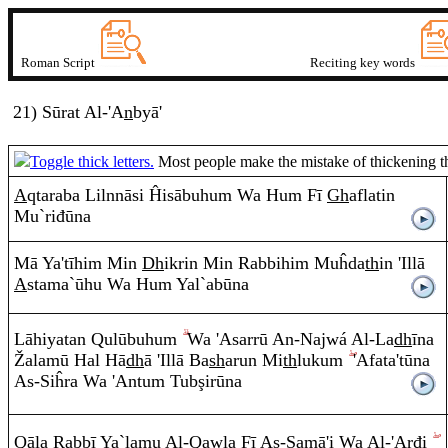
Roman Script
Reciting key words
21) Sūrat
A
l-'A
n
b
y
ā
'
Toggle thick letters.
Most people make the mistake of thickening thin
A
q
ta
ra
ba Lil
nn
ā
si Ĥisābuhu
m
Wa Hu
m
Fī
Gh
aflati
n
Mu`
r
iđ
ū
na
Mā Ya'tīhi
m
Mi
n
Dh
ik
r
i
n
Mi
n
Ra
bbihi
m
Muĥda
th
in 'Illā
A
stama`
ū
hu Wa Hu
m
Yal`ab
ū
na
Lāhiyata
n
Q
ulūbuhu
m
Wa 'Asarrū
A
n
-Na
j
wá
A
l-La
dh
ī
na
Ž
alamū Hal Hā
dh
ā
'Illā Ba
sh
a
ru
n
Mi
th
luku
m
'Afata't
ū
na
A
s-Siĥ
ra
Wa 'A
n
tu
m
Tu
b
ş
ir
ū
na
Q
ā
la
Ra
bbī Ya`lamu
A
l-
Q
a
w
la Fī
A
s-Sam
ā
'i Wa
A
l-'Arđi