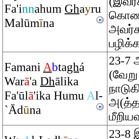
(இவர்
Fa'i
nn
ahu
m
Gh
a
y
ru
கொண்ட
Malūm
ī
na
அவர்
பழிக்க
23-7 
Famani
A
b
ta
gh
á
(வேறு
War
ā
'a
Dh
ālika
நாடு
Fa'ūl
ā
'ika Humu
A
l-
அ(த்த
`Ād
ū
na
மீறிய
23-8 