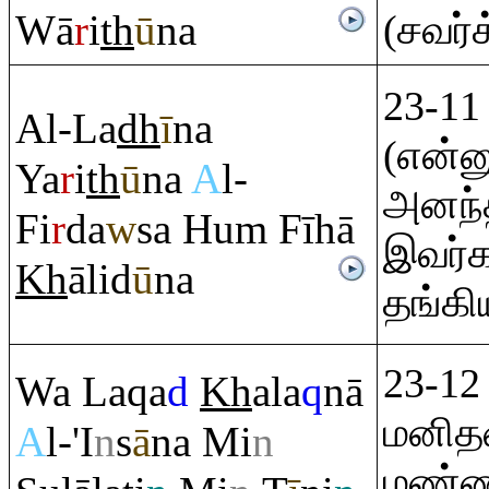
Wā
r
i
th
ū
na
(சவர்க
23-11
Al-La
dh
ī
na
(என்ன
Ya
r
i
th
ū
na
A
l-
அனந்
Fi
r
da
w
sa Hu
m
Fīhā
இவர்க
Kh
ālid
ū
na
தங்கிய
23-12
Wa La
q
a
d
Kh
ala
q
nā
மனித
A
l-'I
n
s
ā
na Mi
n
மண்ணி