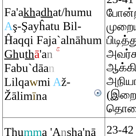
Fa'a
kh
a
dh
at/humu
போன்ற
A
ş
-
Ş
ayĥatu Bil-
முறைய
Ĥa
q
q
i Faja`alnāhu
m
பிடித
Gh
u
th
ā
'a
n
அவர்
ஆக்கி
Fabu`dāa
n
அநியா
Lil
q
a
w
mi
A
ž-
(இறை 
Ž
ālim
ī
na
தொலை
23-42 
Th
u
mm
a 'A
n
sh
a'nā