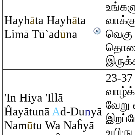
உங்கள
Hayh
ā
ta Hayh
ā
ta
வாக்க
Limā Tū`ad
ū
na
வெகு
தொல
இருக்
23-37
வாழ்க
'In Hiya 'Illā
வேறு 
Ĥayātunā
A
d-Du
n
yā
இறப்ப
Nam
ū
tu Wa Naĥyā
உயிரு