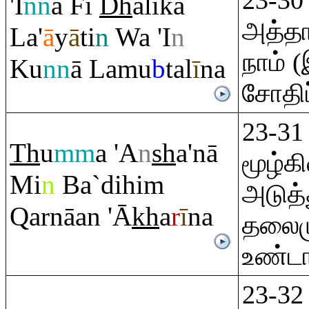
23-30
'I
nn
a Fī
Dh
ālika
அத்தா
La'
ā
y
ā
ti
n
Wa 'I
n
நாம் 
Ku
nn
ā Lamu
b
tal
ī
na
சோதிப
23-31 
Th
u
mm
a 'A
n
sh
a'nā
மூழ்க
Mi
n
Ba`dihi
m
அடுத
Q
arnāan 'Ā
kh
a
r
ī
na
தலைம
உண்டா
23-32