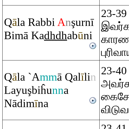
23-3
Q
ā
la
Ra
bbi
A
n
ş
urnī
இவர்க
Bimā Ka
dh
dh
ab
ū
ni
காரணத
புரிவ
23-40 
Q
ā
la `A
mm
ā
Q
al
ī
li
n
அவர்க
Layu
ş
biĥu
nn
a
கைசேத
Nādim
ī
na
விடுவ
23-41 