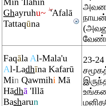
Min 'Ilahin
அவனன்
Gh
ay
ru
h
u~
'Afalā
நாயன்
Tatta
q
ū
na
(அவனு
வேண்ட
Fa
q
ā
la
A
l-Mala'u
23-2
A
l-La
dh
ī
na Kafarū
சமூகத
Mi
n
Q
awmih
i
Mā
இருந்
Hā
dh
ā
'Illā
உங்க
Ba
sh
a
ru
n
மனிதர