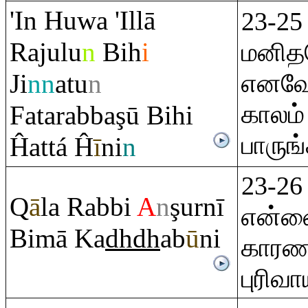
'In Huwa 'Illā
23-25
Ra
julu
n
Bih
i
மனிதர
Ji
nn
atu
n
எனவே 
காலம்
Fata
ra
bba
ş
ū Bihi
பாருங
Ĥattá Ĥ
ī
ni
n
23-26
Q
ā
la
Ra
bbi
A
n
ş
urnī
என்னை
Bimā Ka
dh
dh
ab
ū
ni
காரணம
புரிவ