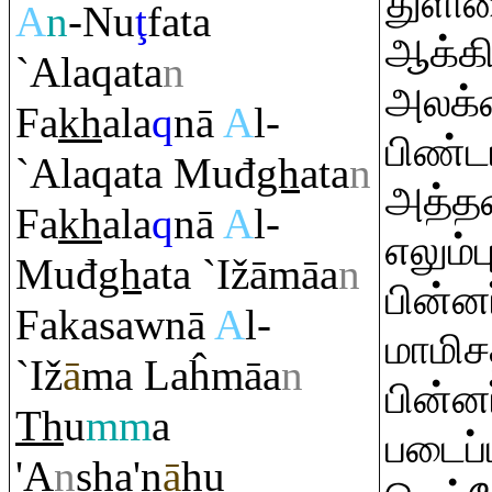
துளிய
A
n
-Nu
ţ
fata
ஆக்கி
`Ala
q
ata
n
அலக்
Fa
kh
ala
q
nā
A
l-
பிண்ட
`Ala
q
ata Muđ
gh
ata
n
அத்த
Fa
kh
ala
q
nā
A
l-
எலும்
Muđ
gh
ata `Ižāmāa
n
பின்ன
Fakasawnā
A
l-
மாமி
`Iž
ā
ma Laĥmāa
n
பின்ன
Th
u
mm
a
படைப்
'A
n
sh
a'n
ā
hu