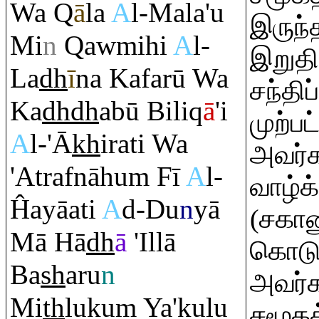
Wa
Q
ā
la
A
l-Mala'u
இருந்
Mi
n
Q
awmihi
A
l-
இறுதி 
La
dh
ī
na Kafarū Wa
சந்தி
Ka
dh
dh
abū Bili
q
ā
'i
முற்ப
A
l-'Ā
kh
i
ra
ti Wa
அவர்க
'At
ra
fnāhu
m
Fī
A
l-
வாழ்க
Ĥayāati
A
d-Du
n
yā
(சகா
Mā Hā
dh
ā
'Illā
கொடு
Ba
sh
a
ru
n
அவர்க
Mi
th
luku
m
Ya'kulu
சமூகத