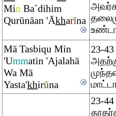
அவர்க
Mi
n
Ba`dihi
m
தலைம
Q
urūnāan 'Ā
kh
a
r
ī
na
உண்டா
Mā Tasbi
q
u Min
23-43
'U
mm
atin 'Ajalahā
அதற்
Wa Mā
முந்தவ
மாட்டா
Yasta'
kh
ir
ū
na
23-44
தூதர்