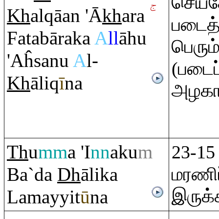
செய்த
Kh
al
q
āan 'Ā
kh
a
ra
படைத
Fatabā
ra
ka
A
ll
āhu
பெரும
'Aĥsanu
A
l-
(படைப
Kh
āli
q
ī
na
அழகா
Th
u
mm
a 'I
nn
aku
m
23-15
Ba`da
Dh
ālika
மரணி
இருக்க
Lamayyit
ū
na