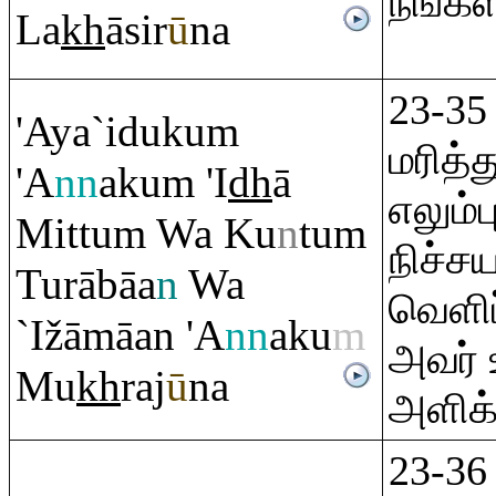
நீங்க
La
kh
āsir
ū
na
23-35
'Aya`iduku
m
மரித்
'A
nn
aku
m
'I
dh
ā
எலும்
Mittu
m
Wa Ku
n
tu
m
நிச்சய
Tu
rā
bāa
n
Wa
வெளிப
`Ižāmāan 'A
nn
aku
m
அவர் 
Mu
kh
ra
j
ū
na
அளிக்
23-36