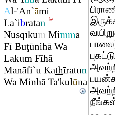
பிராண
A
l-'An`
ā
mi
இருக்
La`i
b
ra
ta
n
வயிறுக
Nus
q
īku
m
Mi
mm
ā
பாலை)
Fī Bu
ţ
ūnihā Wa
புகட்
Laku
m
Fīhā
அவற்ற
Manāfi`u Ka
th
ī
ra
tu
n
பயன்க
Wa Minhā Ta'kul
ū
na
அவற்ற
நீங்கள