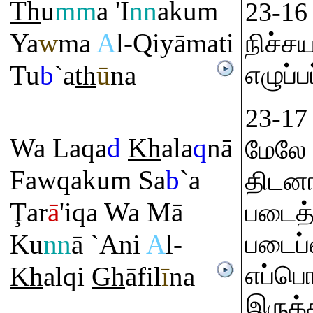
Th
u
mm
a 'I
nn
aku
m
23-16
Ya
w
ma
A
l-
Q
iyāmati
நிச்ச
Tu
b
`a
th
ū
na
எழுப்ப
23-17
Wa La
q
a
d
Kh
ala
q
nā
மேலே
Faw
q
aku
m
Sa
b
`a
திடனா
Ţ
ar
ā
'i
q
a Wa Mā
படைத்
Ku
nn
ā `Ani
A
l-
படைப்
எப்பொ
Kh
al
q
i
Gh
āfil
ī
na
இருக்