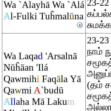
23-22 
Wa `Alayhā Wa `Alá
கப்பல்
A
l-Fulki Tuĥmal
ū
na
சுமக்க
23-23
நாம்
Wa La
q
a
d
'Arsalnā
சமூகத
Nūĥāan 'Ilá
அனுப்
Q
awmih
i
Fa
q
ā
la Yā
(தம் 
Q
a
w
mi
A
`budū
சமூகத
A
ll
aha Mā Laku
m
அல்ல