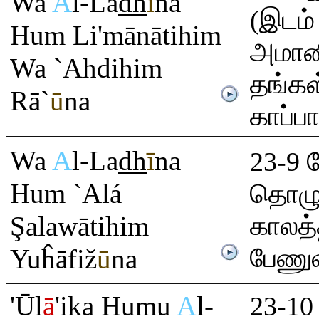
Wa
A
l-La
dh
ī
na
(இடம்
Hu
m
Li'mānātihi
m
அமானி
Wa `Ahdihi
m
தங்கள
Rā
`
ū
na
காப்பா
Wa
A
l-La
dh
ī
na
23-9 
Hu
m
`Alá
தொழு
Ş
alawātihi
m
காலத்
பேணுவ
Yuĥāfiž
ū
na
'Ūl
ā
'ika Humu
A
l-
23-10