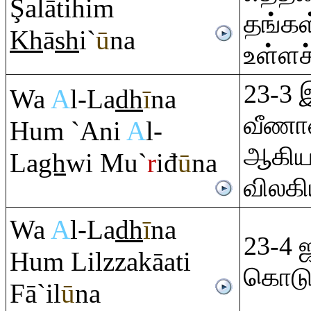
Ş
alātihi
m
தங்க
Kh
ā
sh
i`
ū
na
உள்ளச
23-3 
Wa
A
l-La
dh
ī
na
வீணான
Hu
m
`Ani
A
l-
ஆகிய)
La
gh
wi Mu`
r
iđ
ū
na
விலகிய
Wa
A
l-La
dh
ī
na
23-4 
Hu
m
Lilzzakāati
கொடுத
Fā`il
ū
na