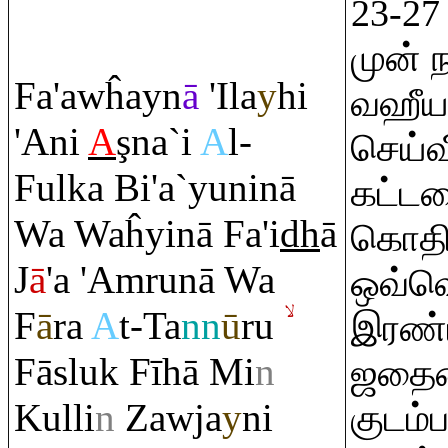
23-27 
முன் 
Fa'awĥayn
ā
'Ila
y
hi
வஹீயற
'Ani
A
ş
na`i
A
l-
செய்வ
Fulka Bi'a`yuninā
கட்டள
Wa Waĥyinā Fa'i
dh
ā
கொதிக
J
ā
'a 'A
m
ru
nā Wa
ஒவ்வ
F
ā
ra
A
t-Ta
nn
ū
ru
இரண்ட
Fāsluk Fīhā Mi
n
ஜதைய
Kulli
n
Zawja
y
ni
குடம்ப