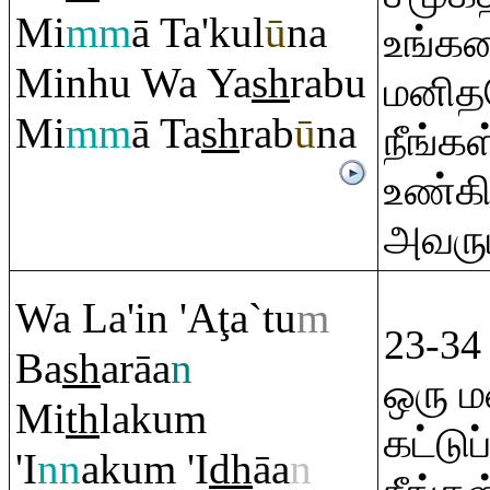
Mi
mm
ā Ta'kul
ū
na
உங்கள
Minhu Wa Ya
sh
ra
bu
மனிதர
Mi
mm
ā Ta
sh
ra
b
ū
na
நீங்க
உண்கி
அவரும்
Wa La'in 'A
ţ
a`tu
m
23-3
Ba
sh
a
rā
a
n
ஒரு ம
Mi
th
laku
m
கட்டுப
'I
nn
aku
m
'I
dh
āa
n