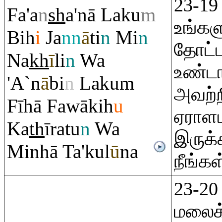
23-1
Fa'a
n
sh
a'nā Laku
m
உங்கள
Bih
i
Ja
nn
ā
ti
n
Mi
n
தோட்
Na
kh
ī
li
n
Wa
உண்டா
'A`n
ā
bi
n
Laku
m
அவற்ற
Fīhā Fawākih
u
ஏராள
Ka
th
ī
ra
tu
n
Wa
இருக்
Minhā Ta'kul
ū
na
நீங்கள்
23-20
மலைக்