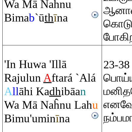
Wa Mā Naĥnu
ஆனால்,
Bima
b
`ū
th
ī
na
கொடுக்
போகிற
'In Huwa 'Illā
23-38
Ra
julun
A
ftará `Alá
பொய்ய
A
ll
āhi Ka
dh
ibāa
n
மனிதர
எனவே
Wa Mā Naĥnu Lah
u
நம்பம
Bimu'umin
ī
na