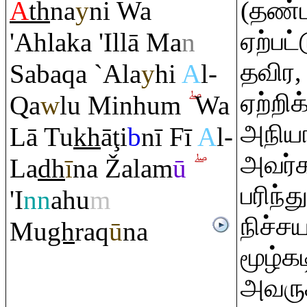
A
th
na
y
ni Wa
(தண்ட
ஏற்பட
'Ahlaka 'Illā Ma
n
தவிர,
Saba
q
a `Ala
y
hi
A
l-
ஏற்றி
Q
a
w
lu Minhu
m
Wa
அநியா
Lā Tu
kh
ā
ţ
i
b
nī Fī
A
l-
அவர்க
La
dh
ī
na
Ž
alam
ū
பரிந்
'I
nn
ahu
m
நிச்ச
Mu
gh
ra
q
ū
na
மூழ்கட
அவருக