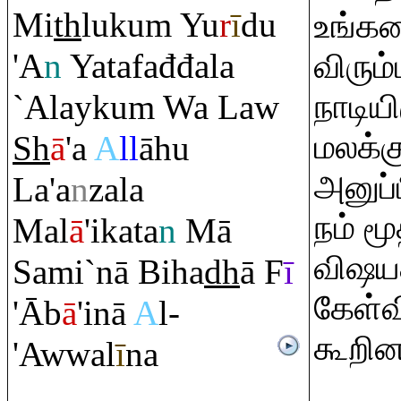
Mi
th
luku
m
Yu
r
ī
du
உங்கள
'A
n
Yatafađđala
விரும்
`Alayku
m
Wa Law
நாடிய
மலக்க
Sh
ā
'a
A
ll
āhu
அனுப்ப
La'a
n
zala
நம் ம
Mal
ā
'ikata
n
Mā
விஷயத
Sami`nā Biha
dh
ā F
ī
கேள்வ
'Āb
ā
'inā
A
l-
கூறின
'Awwal
ī
na