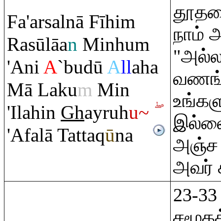
தூதர
Fa'arsalnā Fīhi
m
நாம் 
Ra
sūlāa
n
Minhu
m
"அல்
'Ani
A
`budū
A
ll
aha
வணங்
Mā Laku
m
Min
உங்கள
'Ilahin
Gh
ay
ru
h
u~
இல்லை
'Afalā Tatta
q
ū
na
அஞ்ச 
அவர் 
23-3
சமூகத