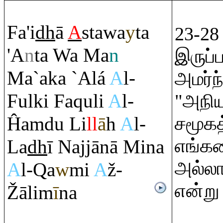
Fa'i
dh
ā
A
stawa
y
ta
23-28 
'A
n
ta Wa Ma
n
இருப்ப
Ma`aka `Alá
A
l-
அமர்ந்
Fulki Fa
q
uli
A
l-
"அநி
Ĥa
m
du Li
ll
ā
h
A
l-
சமூகத
எங்கள
La
dh
ī Najjānā Mina
அல்லா
A
l-
Q
a
w
mi
A
ž-
என்று
Ž
ālim
ī
na