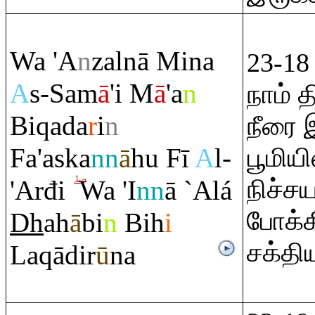
Wa 'A
n
zalnā Mina
23-18
A
s-Sam
ā
'i M
ā
'a
n
நாம் 
Bi
q
ada
r
i
n
நீரை 
Fa'aska
nn
ā
hu Fī
A
l-
பூமிய
நிச்
'Arđi
Wa 'I
nn
ā `Alá
போக்க
Dh
ah
ā
bi
n
Bih
i
சக்தி
La
q
ādir
ū
na