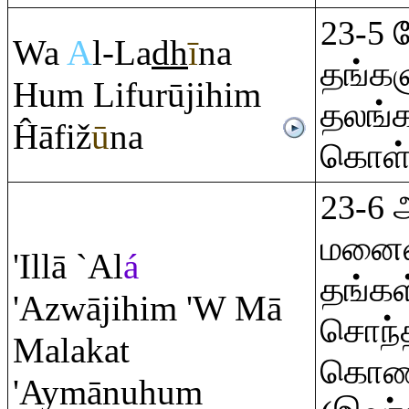
23-5 
Wa
A
l-La
dh
ī
na
தங்க
Hu
m
Lifurūjihi
m
தலங்க
Ĥāfiž
ū
na
கொள்வ
23-6 
மனைவ
'Illā `Al
á
தங்கள
'Azwājihi
m
'W Mā
சொந்த
Malakat
கொண்
'Aymānuhu
m