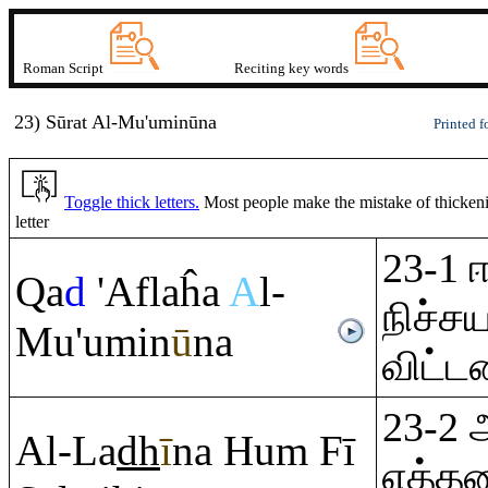
Roman Script
Reciting key words
23) Sūrat
A
l-Mu'umin
ū
na
Printed f
Toggle thick letters.
Most people make the mistake of thickening
letter
23-1
Q
a
d
'Aflaĥa
A
l-
நிச்ச
Mu'umin
ū
na
விட்டன
23-2 
Al-La
dh
ī
na Hu
m
Fī
எத்த