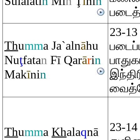
Sulālati
n
Mi
n
Ţ
ī
ni
n
படைத
23-13
Th
u
mm
a Ja`aln
ā
hu
படைப
Nu
ţ
fata
n
Fī
Q
a
r
ā
r
i
n
பாதுக
Mak
ī
ni
n
இந்தி
வைத்
23-14
Th
u
mm
a
Kh
ala
q
nā