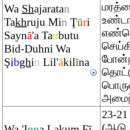
மரத்த
Wa
Sh
aja
ra
ta
n
உண்ட
Ta
kh
ru
ju Mi
n
Ţ
ū
r
i
எண்ண
Sayn
ā
'a Ta
n
butu
செய்க
Bid-Duhni Wa
போன்ற
Ş
i
b
gh
i
n
Lil'
ā
kil
ī
na
தொட்டு
பொருள
அமைந்
23-21
(ஆடு,
Wa 'I
nn
a Laku
m
Fī