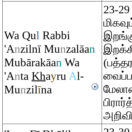
23-29
மிகவு
Wa
Q
u
l
Ra
bbi
இறங்க
'A
n
zilnī Mu
n
zalāa
n
இறக்க
Mubā
ra
kāa
n
Wa
(பத்த
'A
n
ta
Kh
a
y
ru
A
l-
வைப்ப
மேலா
Mu
n
zil
ī
na
பிரார்
அறிவி