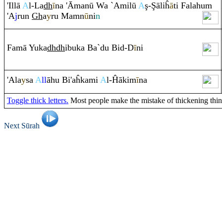
'Illā
A
l-La
dh
ī
na 'Āmanū Wa `Amilū
A
ş
-
Ş
āliĥ
ā
ti Falahu
m
'A
j
ru
n
Gh
a
y
ru
Ma
m
n
ū
ni
n
Famā Yuka
dh
dh
ibuka Ba`du Bid-D
ī
ni
'Ala
y
sa
A
ll
āhu Bi'aĥkami
A
l-Ĥākim
ī
na
Toggle thick letters.
Most people make the mistake of thickening thin le
Next Sūrah