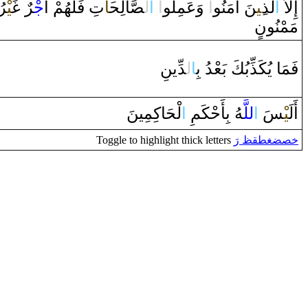
‍رُ‌
‍يْ‍
غَ‍
‍رٌ‌
جْ‍
تِ فَلَهُمْ ‌أَ
‍َ‍ا
‍الِح‍
‍صَّ‍
ل‍
‌ا
‌
‌ا
‌ ‌وَعَمِلُو
‌ا
‍نَ ‌آمَنُو
‍ِ‍ي‍
لَّذ
‌ا
إِلاَّ‌
مَمْنُونٍ
فَمَا‌ يُكَذِّبُكَ بَعْدُ‌ بِ‍
ا
ل‍
‍دِّينِ
أَلَ‍
‍يْ‍
‍سَ
‌ا
للَّ‍
‍هُ بِأَحْكَمِ
‌ا
لْحَاكِمِينَ
Toggle to highlight thick letters
خصضغطقظ رَ