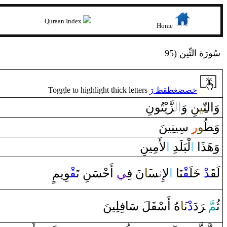
Quraan Index
Home
95) سُورَة التِّين
Toggle to highlight thick letters
خصضغطقظ رَ
وَ‌التّ‍
‍ِ‍ي‍
‍نِ ‌وَ
‌ا
ل‍
‍زَّيْتُونِ
وَ‍
طُ‍
‍و
‌ر
‍ِ‍‌ سِينِينَ
وَهَذَ‌ا‌
‌ا
لْبَلَدِ‌
‌ا
لأَمِينِ
‍وِيمٍ
‍قْ‍
‌أَحْسَنِ تَ‍
‍ي
نَ فِ‍
‍َ‍ا
‍س‍
ن‍
لإِ‌
‌ا
‍نَا‌
‍قْ‍
‍لَ‍
خَ‍
ْ‌
‍د
قَ‍
لَ‍
هُ ‌أَسْفَلَ سَافِلِينَ
‍َ‍ا
ْن‍
‌د
‌دَ
رَ
َ ‌‍
‍مّ
ثُ‍