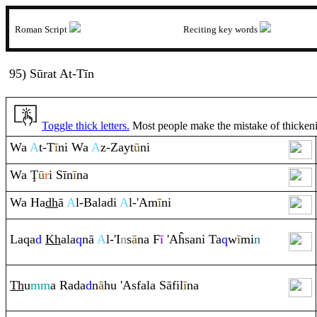
Roman Script
Reciting key words
95) Sūr
at
A
t-Tī
n
Toggle thick letters.
Most people make the mistake of thickening
Wa
A
t-T
ī
ni Wa
A
z-Zayt
ū
ni
Wa
Ţ
ū
r
i Sīn
ī
na
Wa Ha
dh
ā
A
l-Baladi
A
l-'Am
ī
ni
La
q
a
d
Kh
ala
q
nā
A
l-'I
n
s
ā
na F
ī
'Aĥsani Ta
q
w
ī
mi
n
Th
u
mm
a
Ra
da
d
n
ā
hu 'Asfala Sāfil
ī
na