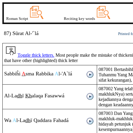
Roman Script
Reciting key words
87) Sūrat
A
l-'`lá
Printed f
Toggle thick letters.
Most people make the mistake of thickenin
that have other (highlighted) thick letter
087001 Bertasbih
Sabbiĥi
A
sma
Ra
bbika
A
l-'A`lá
Tuhanmu Yang Maha
sifat kekurangan), 
087002 Yang telah
makhlukNya) ser
Al-La
dh
ī
Kh
ala
q
a Fasawwá
kejadiannya deng
dengan keadaanny
087003 Dan Yang 
makhluk-makhluk
Wa
A
l-La
dh
ī
Q
adda
ra
Fahadá
hidayah petunjuk 
kesempurnaannya)