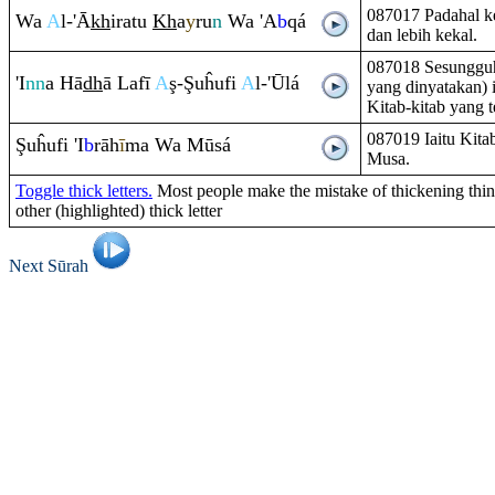
087017 Padahal ke
Wa
A
l-'Ā
kh
i
ra
tu
Kh
a
y
ru
n
Wa 'A
b
q
á
dan lebih kekal.
087018 Sesungguh
'I
nn
a Hā
dh
ā Lafī
A
ş
-
Ş
uĥufi
A
l-'Ūlá
yang dinyatakan) i
Kitab-kitab yang t
087019 Iaitu Kita
Ş
uĥufi 'I
b
rā
h
ī
ma Wa Mūsá
Musa.
Toggle thick letters.
Most people make the mistake of thickening thin 
other (highlighted) thick letter
Next Sūrah