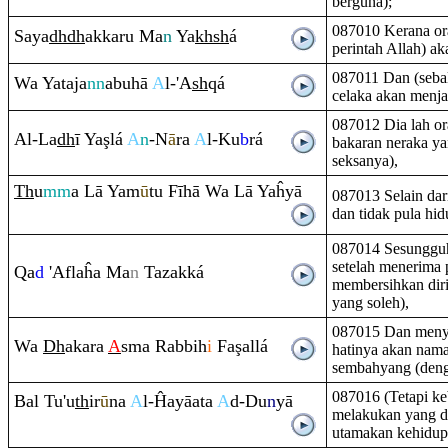
berguna);
087010 Kerana or
Saya
dh
dh
akka
ru
Ma
n
Ya
kh
sh
á
perintah Allah) ak
087011 Dan (sebal
Wa Yataja
nn
abuhā
A
l-'A
sh
q
á
celaka akan menja
087012 Dia lah o
Al-La
dh
ī Ya
ş
lá
A
n
-N
ā
ra
A
l-Ku
b
rá
bakaran neraka ya
seksanya),
Th
u
mm
a Lā Yam
ū
tu Fīhā Wa Lā Yaĥyā
087013 Selain dari
dan tidak pula hi
087014 Sesungguh
setelah menerima p
Q
a
d
'Aflaĥa Ma
n
Tazakká
membersihkan diri
yang soleh),
087015 Dan menye
Wa
Dh
aka
ra
A
sma
Ra
bbih
i
Fa
ş
allá
hatinya akan nam
sembahyang (deng
087016 (Tetapi k
Bal Tu'u
th
ir
ū
na
A
l-Ĥayāata
A
d-Du
n
yā
melakukan yang d
utamakan kehidup