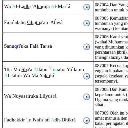
087004 Dan Yang 
Wa
A
l-La
dh
ī
'A
kh
ra
ja
A
l-Mar`á
tumbuhan untuk bi
087005 Kemudian 
Faja`alahu
Gh
u
th
ā
'an 'Aĥwá
tumbuhan yang men
warnanya) kehita
087006 Kami sent
(wahai Muhammad
Sanu
q
r
i'uka Falā Ta
n
sá
yang diturunkan 
perantaraan jibril
(menghafaznya dan
087007 Kecuali a
'Illā Mā
Sh
ā
'a
A
ll
āhu
'I
nn
ah
u
Ya`lamu
engkau lupakan; 
A
l-Jah
ra
Wa Mā Ya
kh
fá
(segala keadaan y
tersembunyi.
087008 Dan Kami
kepadamu untuk (
Wa Nuyassi
ru
ka Lilyusrá
Ugama yang mudah
sihat.
087009 Oleh itu b
umat manusia deng
Fa
dh
akki
r
'I
n
Nafa`ati
A
dh
-
Dh
ikrá
kalau peringatan i