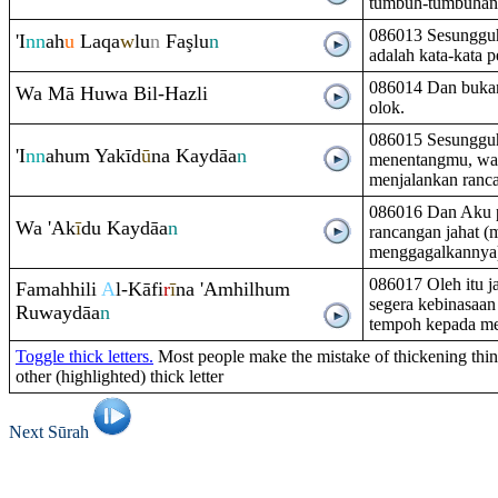
tumbuh-tumbuhan
086013 Sesungguh
'I
nn
ah
u
La
q
a
w
lu
n
Fa
ş
lu
n
adalah kata-kata 
086014 Dan bukanl
Wa Mā Huwa Bil-Hazli
olok.
086015 Sesunggu
'I
nn
ahu
m
Yakīd
ū
na Kaydāa
n
menentangmu, wa
menjalankan ranca
086016 Dan Aku p
Wa 'Ak
ī
du Kaydāa
n
rancangan jahat (
menggagalkannya
086017 Oleh itu 
Famahhili
A
l-Kāfi
r
ī
na 'A
m
hilhu
m
segera kebinasaan 
Ru
waydāa
n
tempoh kepada mer
Toggle thick letters.
Most people make the mistake of thickening thin 
other (highlighted) thick letter
Next Sūrah