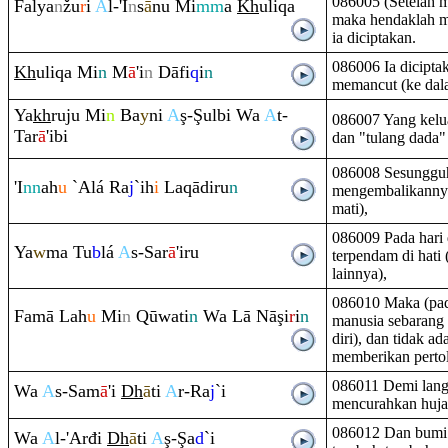
086005 (Setelah m
Falya
n
žu
r
i
A
l-'I
n
s
ā
nu Mi
mm
a
Kh
uli
q
a
maka hendaklah m
ia diciptakan.
086006 Ia diciptak
Kh
uli
q
a Mi
n
M
ā
'i
n
Dāfi
q
i
n
memancut (ke dal
Ya
kh
ru
ju Mi
n
Ba
y
ni
A
ş
-
Ş
ulbi Wa
A
t-
086007 Yang keluar
Tar
ā
'ibi
dan "tulang dada
086008 Sesunggu
'I
nn
ah
u
`Alá
Ra
j
`ih
i
La
q
ādi
ru
n
mengembalikannya
mati),
086009 Pada hari 
Ya
w
ma Tu
b
lá
A
s-Sar
ā
'i
r
u
terpendam di hati (
lainnya),
086010 Maka (pada
Famā Lah
u
Mi
n
Q
ūwati
n
Wa Lā Nā
ş
i
r
i
n
manusia sebarang
diri), dan tidak a
memberikan perto
086011 Demi langi
Wa
A
s-Sam
ā
'i
Dh
ā
ti
A
r-
Ra
j
`i
mencurahkan huja
086012 Dan bumi
Wa
A
l-'Arđi
Dh
ā
ti
A
ş
-
Ş
a
d
`i