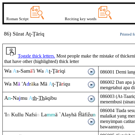
Roman Script
Reciting key words
86) Sūrat
A
ţ
-Ţā
r
i
q
Printed f
Toggle thick letters.
Most people make the mistake of thickenin
that have other (highlighted) thick letter
Wa
A
s-Sam
ā
'i Wa
A
ţ
-
Ţ
ā
r
i
q
i
086001 Demi langi
086002 Dan apa j
Wa M
ā
'A
d
r
ā
ka Mā
A
ţ
-
Ţ
ā
r
i
q
u
mengetahui apa dia
086003 (At-Taariq
A
n
-Na
j
mu
A
th
-
Th
ā
q
ibu
menembusi (sinar
086004 Tiada sesu
'I
n
Kullu Nafsi
n
La
mm
ā `Alayhā Ĥāfižu
n
malaikat yang men
menyimpan catita
bawaannya).