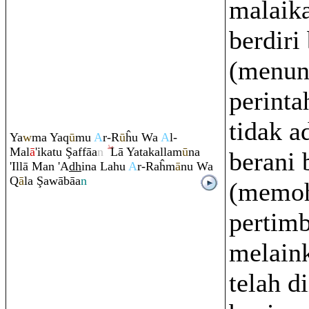
malaika
berdiri
(menun
perinta
tidak a
Ya
w
ma Ya
q
ū
mu
A
r-R
ū
ĥu Wa
A
l-
Mal
ā
'ikatu
Ş
affāa
n
Lā Yatakallam
ū
na
berani 
'Illā Man 'A
dh
ina Lahu
A
r-
Ra
ĥm
ā
nu Wa
Q
ā
la
Ş
awābāa
n
(memo
pertim
melain
telah d