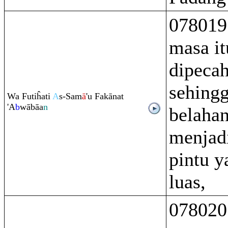
078019
masa it
dipeca
sehingg
Wa Futiĥati
A
s-Sam
ā
'u Fakānat
'A
b
wābāa
n
belaha
menjadi
pintu y
luas,
078020