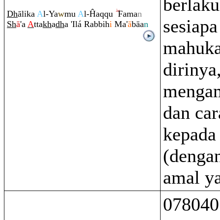
berlak
Dh
ālika
A
l-Ya
w
mu
A
l-Ĥa
q
q
u
Fama
n
sesiapa
Sh
ā
'a
A
tta
kh
a
dh
a 'Ilá
Ra
bbih
i
Ma'
ā
bāa
n
mahuka
dirinya
mengam
dan car
kepada
(denga
amal ya
078040