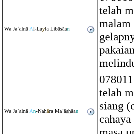
telah m
malam 
Wa Ja`alnā
A
l-La
y
la Libāsāa
n
gelapny
pakaia
melind
078011
telah m
siang (
Wa Ja`alnā
A
n
-Nah
ā
ra
Ma`ā
sh
āa
n
cahaya 
masa u