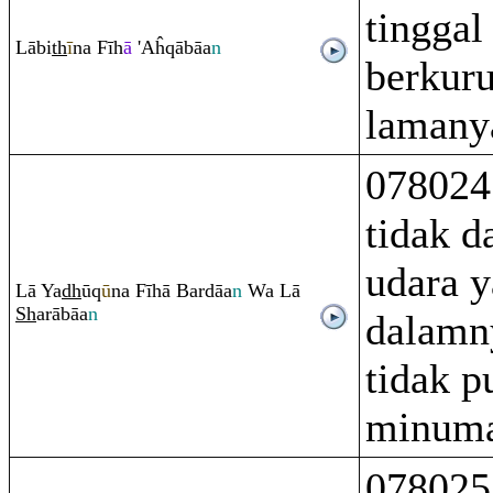
tinggal
Lābi
th
ī
na Fīh
ā
'Aĥ
q
ābāa
n
berkur
lamany
078024
tidak d
udara y
Lā Ya
dh
ū
q
ū
na Fīhā Bardāa
n
Wa Lā
Sh
a
rā
bāa
n
dalamn
tidak p
minuma
078025 