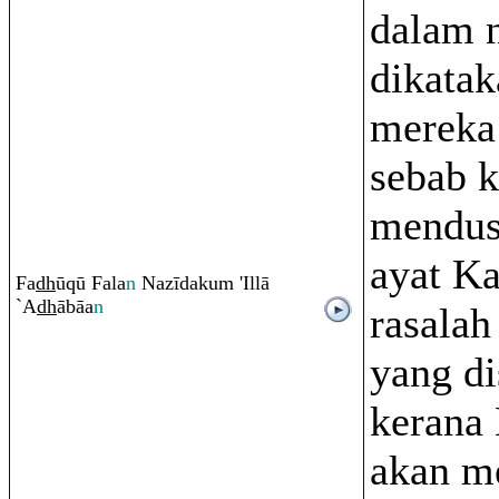
dalam 
dikata
mereka
sebab 
mendus
ayat K
Fa
dh
ū
q
ū Fala
n
Nazīdaku
m
'Illā
`A
dh
ābāa
n
rasalah
yang di
kerana
akan m