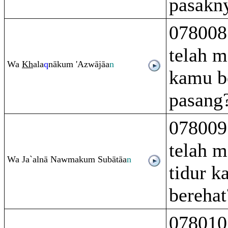
pasakn
078008
telah m
Wa
Kh
ala
q
nāku
m
'Azwājāa
n
kamu b
pasang
078009
telah m
Wa Ja`alnā Nawmaku
m
Subātāa
n
tidur k
berehat
078010