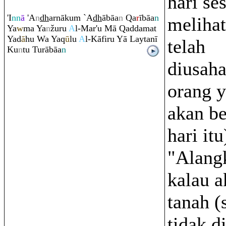
hari se
'I
nn
ā
'A
n
dh
arnāku
m
`A
dh
ābāa
n
Q
a
r
ībāa
n
melihat
Ya
w
ma Ya
n
žu
ru
A
l-Mar'u Mā
Q
addamat
Yad
ā
hu Wa Ya
q
ū
lu
A
l-Kāfi
r
u Yā Laytanī
telah
Ku
n
tu Tu
rā
bāa
n
diusah
orang y
akan be
hari itu
"Alang
kalau 
tanah (
tidak d