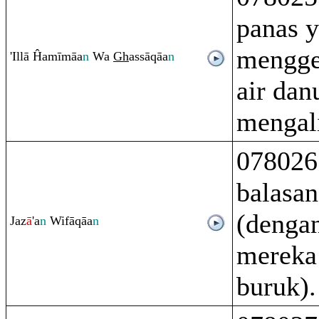
panas 
mengge
'Illā Ĥamīmāa
n
Wa
Gh
assā
q
āa
n
air dan
mengali
078026
balasan
(denga
Jaz
ā
'a
n
Wifā
q
āa
n
mereka
buruk).