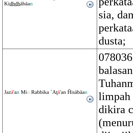
perkata
Ki
dh
dh
ābāa
n
sia, da
perkat
dusta;
078036
balasan
Tuhanmu
Jaz
ā
'a
n
Mi
n
Ra
bbika `A
ţ
ā
'an Ĥisābāa
n
limpah
dikira 
(menur