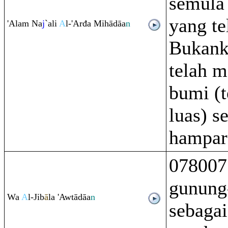
semula
yang te
'Ala
m
Na
j
`ali
A
l-'Arđa Mihādāa
n
Bukank
telah m
bumi (t
luas) s
hampar
078007
gunung
Wa
A
l-Jib
ā
la 'Awtādāa
n
sebaga