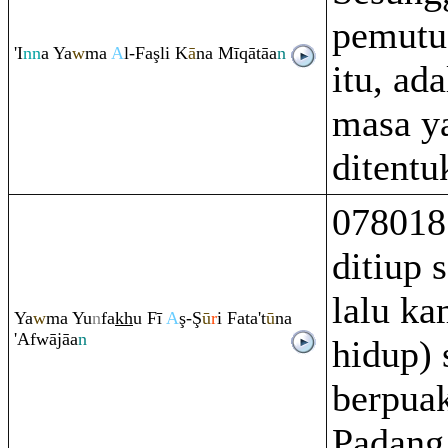
pemutu
'I
nn
a Ya
w
ma
A
l-Fa
ş
li K
ā
na Mī
q
ātāa
n
itu, ad
masa y
ditentu
078018
ditiup 
lalu ka
Ya
w
ma Yu
n
fa
kh
u Fī
A
ş
-
Ş
ū
r
i Fata't
ū
na
'Afwājāa
n
hidup) 
berpua
Padang