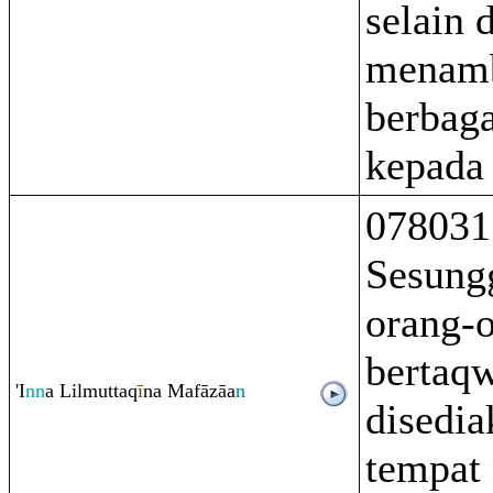
selain 
menam
berbaga
kepada
078031
Sesung
orang-
bertaq
'I
nn
a Lilmutta
q
ī
na Mafāzāa
n
disedia
tempat