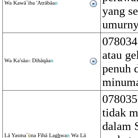
Wa Kawā`iba 'At
rā
bāa
n
yang s
umurny
078034 
atau ge
Wa Ka'sāa
n
Dihā
q
āa
n
penuh 
minum
078035
tidak m
dalam S
Lā Yasma`
ū
na Fīhā La
gh
wa
n
Wa Lā