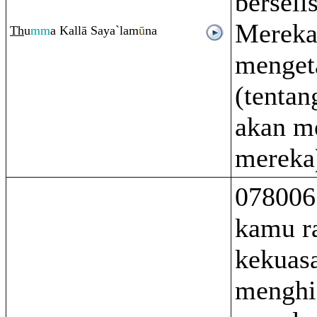
berseli
Mereka
Th
u
mm
a Kallā Saya`lam
ū
na
menget
(tentan
akan m
mereka
078006
kamu r
kekuas
menghi