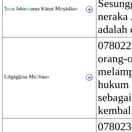
Sesung
'I
nn
a Jaha
nn
ama Kānat Mi
r
ş
ādāa
n
neraka
adalah 
078022
orang-
melamp
Lil
ţ
ţ
ā
gh
ī
na Ma'
ā
bāa
n
hukum 
sebagai
kembal
078023