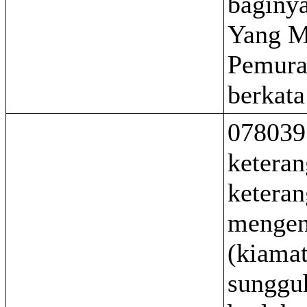
baginy
Yang 
Pemurah
berkata
078039 
keteran
ketera
mengen
(kiamat
sungguh