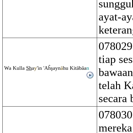
sunggu
ayat-ay
ketera
078029
tiap se
Wa Kulla
Sh
a
y
'in 'Aĥ
ş
ayn
ā
hu Kitābāa
n
bawaan
telah K
secara b
078030
mereka