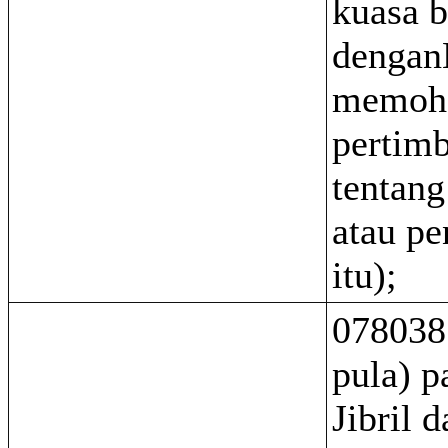
kuasa b
dengan
memoh
pertim
tentang
atau pe
itu);
078038
pula) 
Jibril 