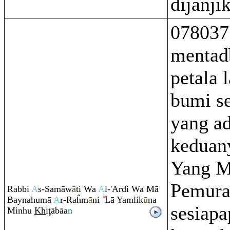
dijanji
078037
mentad
petala 
bumi se
yang ad
keduan
Yang 
Pemurah
Ra
bbi
A
s-Samāw
ā
ti Wa
A
l-'Arđi Wa Mā
Baynahumā
A
r-
Ra
ĥm
ā
ni
Lā Ya
m
lik
ū
na
sesiapa
Minhu
Kh
i
ţ
ābāa
n