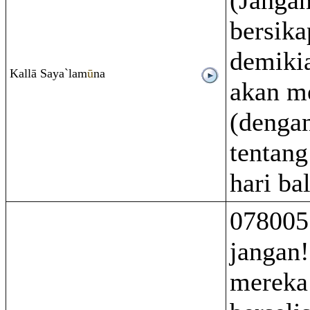
(Janga
bersika
demiki
Kallā Saya`lam
ū
na
akan m
(denga
tentang
hari bal
078005 
jangan!
mereka