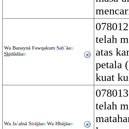
mencari
078012
telah 
Wa Banaynā Faw
q
aku
m
Sa
b
`āa
n
atas ka
Sh
idādāa
n
petala 
kuat k
078013
telah 
mataha
Wa Ja`alnā Si
r
ājāa
n
Wa Hhājāa
n