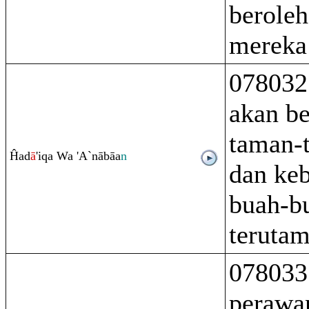
beroleh
mereka 
078032
akan be
taman-
Ĥad
ā
'i
q
a Wa 'A`nābāa
n
dan ke
buah-b
terutam
078033
perawa