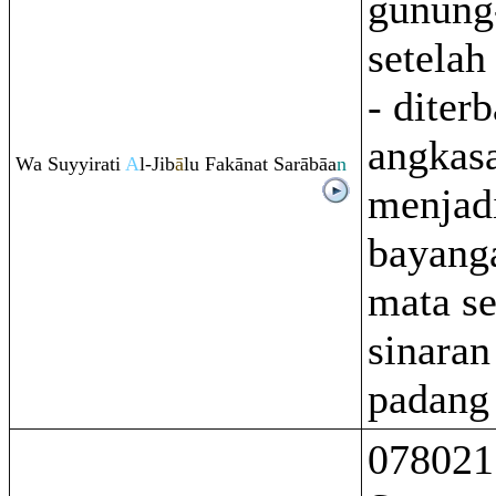
gunung
setelah
- diter
angkasa
Wa Suyyi
ra
ti
A
l-Jib
ā
lu Fakānat Sa
rā
bāa
n
menjadi
bayang
mata se
sinaran
padang 
078021