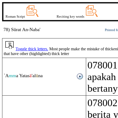
Roman Script
Reciting key words
78) Sūrat
A
n
-Naba'
Printed f
Toggle thick letters.
Most people make the mistake of thickenin
that have other (highlighted) thick letter
078001
apakah
`A
mm
a Yatas
ā
'al
ū
na
bertany
078002
berita 