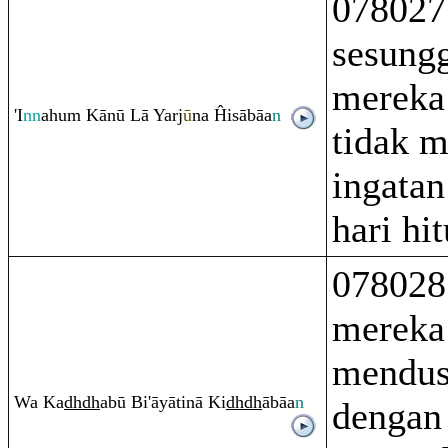
078027
sesung
mereka
'I
nn
ahu
m
Kānū Lā Yarj
ū
na Ĥisābāa
n
tidak 
ingatan
hari hi
078028
mereka 
mendus
Wa Ka
dh
dh
abū Bi'āyātinā Ki
dh
dh
ābāa
n
dengan