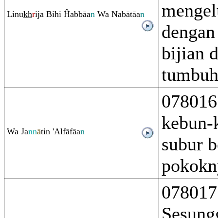
mengel
Linu
kh
r
ija Bihi Ĥabbāa
n
Wa Nabātāa
n
dengan a
bijian 
tumbuh
078016
kebun-
Wa Ja
nn
ā
tin 'Alfāfāa
n
subur b
pokokn
078017
Sesung