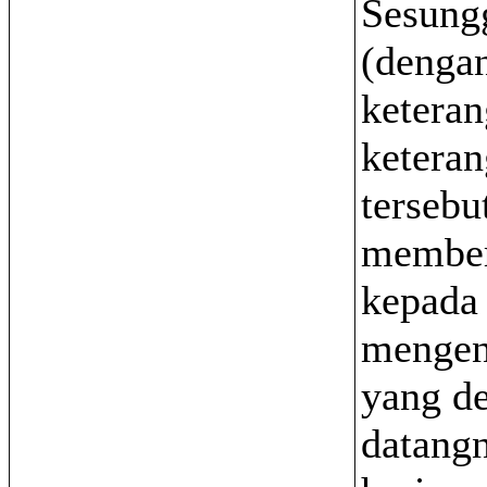
Sesung
(denga
keteran
ketera
tersebu
member
kepada
mengen
yang d
datangn