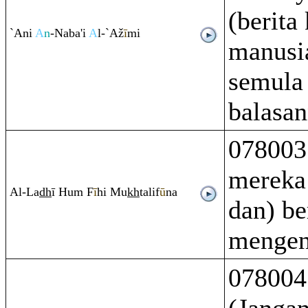
(berita
`Ani
A
n
-Naba'i
A
l-`Až
ī
mi
manusi
semula
balasan
078003
mereka
Al-La
dh
ī Hu
m
F
ī
hi Mu
kh
talif
ū
na
dan) be
mengen
078004