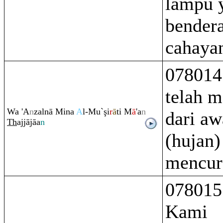
lampu 
bender
cahaya
078014
telah 
Wa 'A
n
zalnā Mina
A
l-Mu`
ş
i
r
ā
ti M
ā
'a
n
dari aw
Th
ajjājāa
n
(hujan)
mencur
078015
Kami