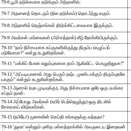
79-6 பூமி நடுக்கமாக நடுங்கும் அந்நாளில்;
79-7 அதனைத் தொடரும் (நில நடுக்கம்) தொடர்ந்து வரும்.
79-8 அந்நாளில் நெஞ்சங்கள் திடுக்கிட்டவையாக இருக்கும்.
79-9 அவர்கள் பார்வைகள் (அச்சத்தால்) கீழ் நோக்கியிருக்கும்.
79-10 "நாம் நிச்சயமாக கப்ருகளிலிருந்து திரும்ப (எழுப்ப)ப்
படுவோமா?" என்று கூறுகிறார்கள்.
79-11 "மக்கிப் போன எலும்புகளாக நாம் ஆகிவிட்ட பொழுதிலுமா?"
79-12 "அப்படியானால் அது பெரும் நஷ்ட முண்டாக்கும் திரும்புதலே
யாகும்" என்றும் கூறுகின்றார்கள்.
79-13 ஆனால் (யுக முடிவுக்கு), அது நிச்சயமாக ஒரே ஒரு பயங்கர
சப்தம் தான்-
79-14 அப்போது அவர்கள் (உயிர் பெற்றெழுந்து) ஒரு திடலில்
சேகரமாய் விடுவார்கள்.
79-15 (நபியே!) மூஸாவின் செய்தி உங்களுக்கு வந்ததா?
79-16 'துவா' என்னும் புனித பள்ளத்தாக்கில் அவருடைய இறைவன்