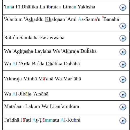
'I
nn
a Fī
Dh
ālika La`i
b
ra
ta
n
Lima
n
Ya
kh
sh
á
'A'a
n
tu
m
'A
sh
addu
Kh
al
q
āan 'Ami
A
s-Sam
ā
'u
Banāhā
Ra
fa`a Sa
m
kahā Fasawwāhā
Wa 'A
gh
ţ
a
sh
a Laylahā Wa 'A
kh
ra
ja
Đ
uĥāhā
Wa
A
l-'Arđa Ba`da
Dh
ālika Daĥāhā
'A
kh
ra
ja Minhā M
ā
'ahā Wa Mar`āhā
Wa
A
l-Jib
ā
la 'Arsāhā
Matā`āa
n
Laku
m
Wa Li'an`āmiku
m
Fa'i
dh
ā J
ā
'ati
A
ţ
-
Ţ
ā
mm
atu
A
l-Ku
b
rá