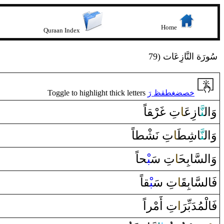
Home
Quraan Index
79) سُورَة النَّازِعَات
Toggle to highlight thick letters
خصضغطقظ رَ
وَ‌ال‍
‍نَّ‍
‍ا‌زِع‍
‍َ‍ا
تِ
غَ‍
‍رْ‍
ق‍
‍اً
وَ‌ال‍
‍نَّ‍
‍اشِ‍
‍طَ‍
‍ا
تِ نَشْ‍
‍ط‍
‍اً
وَ‌السَّابِح‍
‍َ‍ا
تِ سَ‍
‍بْ‍
‍حاً
فَالسَّابِ‍
‍قَ‍
‍ا
تِ سَ‍
‍بْ‍
‍ق‍
‍اً
فَالْمُدَبِّ
رَ
‍‌ا
تِ ‌أَمْر‌اً