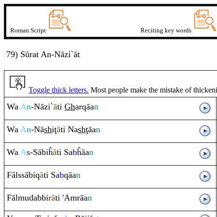
Roman Script
Reciting key words
79) Sūrat
A
n
-Nāzi`āt
Toggle thick letters.
Most people make the mistake of thickening
Wa
A
n
-Nāzi`
ā
ti
Gh
ar
q
āa
n
Wa
A
n
-Nā
sh
i
ţ
ā
ti Na
sh
ţ
āa
n
Wa
A
s-Sābiĥ
ā
ti Sa
b
ĥāa
n
Fālssābi
q
ā
ti Sa
b
q
āa
n
Fālmudabbi
r
ā
ti 'A
m
rā
a
n