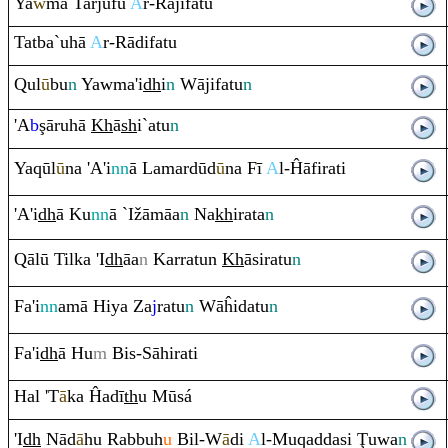
Ya
w
ma Tarjufu
A
r-
Rā
jifatu
Tatba`uhā
A
r-
Rā
difatu
Q
ul
ū
bu
n
Yawma'i
dh
i
n
Wājifatu
n
'A
b
ş
ā
ru
hā
Kh
ā
sh
i`atu
n
Ya
q
ūl
ū
na 'A'i
nn
ā Lamardūd
ū
na Fī
A
l-Ĥāfi
ra
ti
'A'i
dh
ā Ku
nn
ā `Ižāmāa
n
Na
kh
i
ra
ta
n
Q
ālū Tilka 'I
dh
āa
n
Kar
ra
tun
Kh
āsi
ra
tu
n
Fa'i
nn
amā Hiya Za
j
ra
tu
n
Wāĥidatu
n
Fa'i
dh
ā Hu
m
Bis-Sāhi
ra
ti
Hal 'T
ā
ka Ĥadī
th
u Mūsá
'I
dh
Nād
ā
hu
Ra
bbuh
u
Bil-W
ā
di
A
l-Mu
q
addasi
Ţ
uwa
n