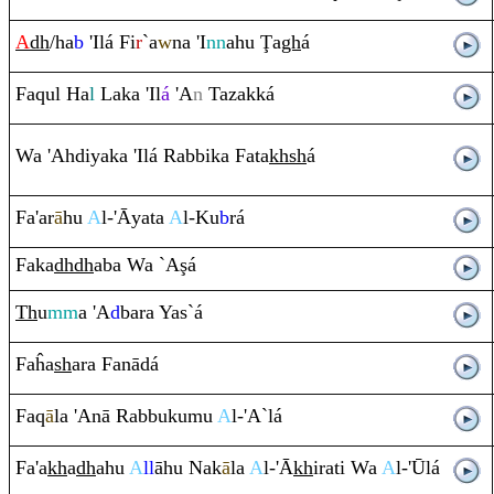
A
dh
/ha
b
'Ilá Fi
r
`a
w
na 'I
nn
ahu
Ţ
a
gh
á
Fa
q
ul Ha
l
Laka 'Il
á
'A
n
Tazakká
Wa 'Ahdiyaka 'Ilá
Ra
bbika Fata
kh
sh
á
Fa'a
r
ā
hu
A
l-'Āyata
A
l-Ku
b
rá
Faka
dh
dh
aba Wa `A
ş
á
Th
u
mm
a 'A
d
ba
ra
Yas`á
Faĥa
sh
a
ra
Fanādá
Fa
q
ā
la 'Anā
Ra
bbukumu
A
l-'A`lá
Fa'a
kh
a
dh
ahu
A
ll
āhu Nak
ā
la
A
l-'Ā
kh
i
ra
ti Wa
A
l-'Ūlá