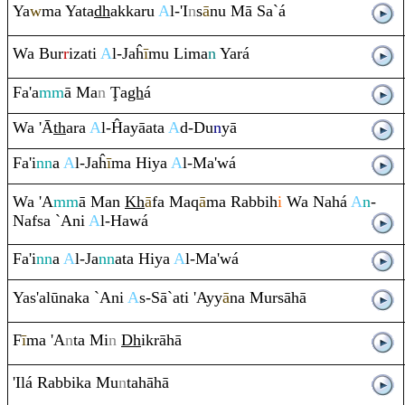
Ya
w
ma Yata
dh
akka
ru
A
l-'I
n
s
ā
nu Mā Sa`á
Wa Bur
r
izati
A
l-Jaĥ
ī
mu Lima
n
Yará
Fa'a
mm
ā Ma
n
Ţ
a
gh
á
Wa 'Ā
th
a
ra
A
l-Ĥayāata
A
d-Du
n
yā
Fa'i
nn
a
A
l-Jaĥ
ī
ma Hiya
A
l-Ma'wá
Wa 'A
mm
ā Man
Kh
ā
fa Ma
q
ā
ma
Ra
bbih
i
Wa Nahá
A
n
-
Nafsa `Ani
A
l-Hawá
Fa'i
nn
a
A
l-Ja
nn
ata Hiya
A
l-Ma'wá
Yas'alūnaka `Ani
A
s-Sā`ati 'Ayy
ā
na Mursāhā
F
ī
ma 'A
n
ta Mi
n
Dh
ik
rā
hā
'Ilá
Ra
bbika Mu
n
tahāhā