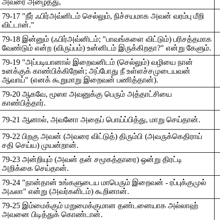
அவரை அழைத்து,
79-17 "நீர் ஃபிர்அவ்னிடம் செல்லும், நிச்சயமாக அவன் வரம்பு மீறி
விட்டான்."
79-18 இன்னும் (ஃபிர்அவ்னிடம்; "பாவங்களை விட்டும்) பரிசத்தமாக
வேண்டும் என்ற (விருப்பம்) உன்னிடம் இருக்கிறதா?" என்று கேளும்.
79-19 "அப்படியானால் இறைவனிடம் (செல்லும்) வழியை நான்
உனக்குக் காண்பிக்கிறேன்; அப்போது நீ உள்ளச்சமுடையவன்
ஆவாய்" (எனக் கூறுமாறு இறைவன் பணித்தான்).
79-20 ஆகவே, மூஸா அவனுக்கு பெரும் அத்தாட்சியை
காண்பித்தார்.
79-21 ஆனால், அவனோ அதைப் பொய்ப்பித்து, மாறு செய்தான்.
79-22 பிறகு அவன் (அவரை விட்டுத்) திரும்பி (அவருக்கெதிராய்
சதி செய்ய) முயன்றான்.
79-23 அன்றியும் (அவன் தன் சமூகத்தாரை) ஒன்று திரட்டி
அறிக்கை செய்தான்.
79-24 "நான்தான் உங்களுடைய மாபெரும் இறைவன் - ரப்புக்குமுல்
அஃலா" என்று (அவர்களிடம்) கூறினான்.
79-25 இம்மைக்கும் மறுமைக்குமான தண்டனையாக அல்லாஹ்
அவனை பிடித்துக் கொண்டான்.