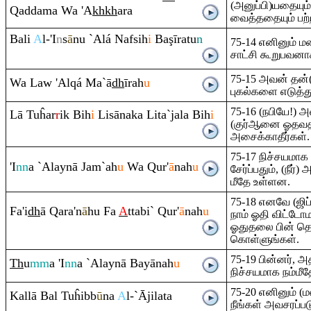
(அனுப்பி)யதையும்,
Q
addama Wa 'A
kh
kh
a
ra
வைத்ததையும் பற்ற
Bali
A
l-'I
n
s
ā
nu `Alá Nafsih
i
Ba
ş
ī
ra
tu
n
75-14 எனினும் 
சாட்சி கூறுபவனா
75-15 அவன் தன
Wa Law 'Al
q
á Ma`ā
dh
ī
ra
h
u
புகல்களை எடுத்து
75-16 (நபியே!) 
Lā Tuĥar
r
ik Bih
i
Lisānaka Lita`jala Bih
i
(குர்ஆனை ஓதவத
அசைக்காதீர்கள்.
75-17 நிச்சயமா
'I
nn
a `Alaynā Ja
m
`ah
u
Wa
Q
ur'
ā
nah
u
சேர்ப்பதும், (நீர்
மீதே உள்ளன.
75-18 எனவே (ஜி
Fa'i
dh
ā
Q
a
ra
'n
ā
hu Fa
A
ttabi`
Q
ur'
ā
nah
u
நாம் ஓதி விட்டோம
ஓதுதலை பின் தொட
கொள்ளுங்கள்.
75-19 பின்னர்,
Th
u
mm
a 'I
nn
a `Alaynā Bayānah
u
நிச்சயமாக நம்மீத
75-20 எனினும் (
Kallā Bal Tuĥibb
ū
na
A
l-`Ājilata
நீங்கள் அவசரப்பட