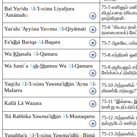
75-5 எனினும் மன
Bal Yu
r
ī
du
A
l-'I
n
s
ā
nu Liyafju
ra
விருப்பதை (கியாம
'Amāmah
u
நாடுகிறான்.
75-6 "கியாம நாள்
Yas'alu 'Ayy
ā
na Ya
w
mu
A
l-
Q
iyāmati
(ஏளனமாகக்) கேட்
Fa'i
dh
ā Ba
r
i
q
a
A
l-Ba
ş
a
ru
75-7 ஆகவே, பார்வ
Wa
Kh
asafa
A
l-
Q
ama
ru
75-8 சந்திரன் ஒளி
Wa Jumi`a
A
sh
-
Sh
a
m
su Wa
A
l-
Q
ama
ru
75-9 சூரியனும் சந
சேர்க்கப்பட்டுவிடும
Ya
q
ū
lu
A
l-'I
n
s
ā
nu Yawma'i
dh
in 'A
y
na
A
l-
75-10 அந்நாளில் 
Mafar
ru
விரண்டோடுவது?" 
75-11 "இல்லை, 
Kallā Lā Waza
ra
(என்று கூறப்படும்)
'Ilá
Ra
bbika Yawma'i
dh
in
A
l-Musta
q
ar
ru
75-12 அந்நாளில்
தங்குமிடம் உண்டு
75-13 அந்நாளில்,
Yunabba'u
A
l-'I
n
s
ā
nu Yawma'i
dh
i
n
Bimā