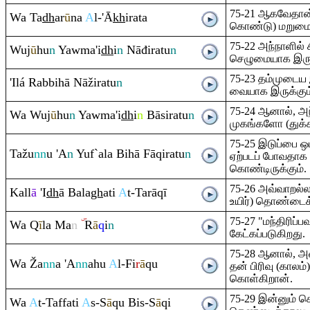
75-21 ஆகவேதான்
Wa Ta
dh
ar
ū
na
A
l-'Ā
kh
i
ra
ta
கொண்டு) மறுமையை
75-22 அந்நாளில் 
Wuj
ū
hu
n
Yawma'i
dh
i
n
Nāđi
ra
tu
n
செழுமையாக இருக
75-23 தம்முடை
'Ilá
Ra
bbihā Nāži
ra
tu
n
வையாக இருக்கும
75-24 ஆனால், அந
Wa Wuj
ū
hu
n
Yawma'i
dh
i
n
Bāsi
ra
tu
n
முகங்களோ (துக்கத
75-25 இடுப்பை ஒடி
Tažu
nn
u 'A
n
Yuf`ala Bihā Fā
q
i
ra
tu
n
ஏற்படப் போவதாக
கொண்டிருக்கும்.
75-26 அவ்வாறல
Kall
ā
'I
dh
ā Bala
gh
ati
A
t-Ta
rā
q
ī
உயிர்) தொண்டைக்
75-27 "மந்திரிப்ப
Wa
Q
ī
la Ma
n
R
ā
q
i
n
கேட்கப்படுகிறது.
75-28 ஆனால், 
Wa
Ž
a
nn
a 'A
nn
ahu
A
l-Fi
r
ā
q
u
தன் பிரிவு (காலம
கொள்கிறான்.
75-29 இன்னும் 
Wa
A
t-Taffati
A
s-S
ā
q
u Bis-S
ā
q
i