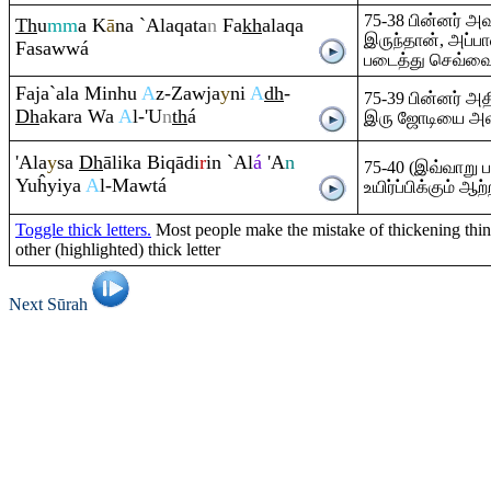
75-38 பின்னர் அ
Th
u
mm
a K
ā
na `Ala
q
ata
n
Fa
kh
ala
q
a
இருந்தான், அப்
Fasawwá
படைத்து செவ்வை
Faja`ala Minhu
A
z-Zawja
y
ni
A
dh
-
75-39 பின்னர் அ
Dh
aka
ra
Wa
A
l-'U
n
th
á
இரு ஜோடியை அவ
'Ala
y
sa
Dh
ālika Bi
q
ādi
r
in `Al
á
'A
n
75-40 (இவ்வாறு 
Yuĥyiya
A
l-Mawtá
உயிர்ப்பிக்கும் 
Toggle thick letters.
Most people make the mistake of thickening thin 
other (highlighted) thick letter
Next Sūrah