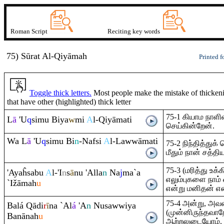
Roman Script
Reciting key words
75) Sūrat
A
l-Qiyāmah
Printed f
Toggle thick letters.
Most people make the mistake of thickenin
that have other (highlighted) thick letter
75-1 கியாம நாளின
L
ā
'U
q
simu Biya
w
mi
A
l-
Q
iyāmati
செய்கின்றேன்.
Wa L
ā
'U
q
simu Bi
n
-Nafsi
A
l-Lawwāmati
75-2 நிந்தித்துக
மீதும் நான் சத்தி
75-3 (மரித்து உ
'Ayaĥsabu
A
l-'I
n
s
ā
nu 'Alla
n
Na
j
ma`a
எலும்புகளை நாம் 
`Ižāmah
u
என்று மனிதன் 
75-4 அன்று, அவன
Balá
Q
ādi
r
ī
na `Al
á
'A
n
Nusawwiya
(முன்னிருந்தவாற
Banānah
u
ஆற்றலுடையோம்.