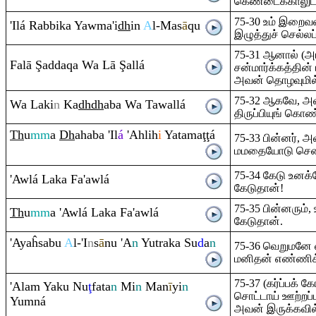
கெண்டைக்காலுடன
75-30 உம் இறைவன
'Ilá
Ra
bbika Yawma'i
dh
in
A
l-Mas
ā
q
u
இழுத்துச் செல்லப
75-31 ஆனால் (
Falā
Ş
adda
q
a Wa Lā
Ş
allá
சன்மார்க்கத்தின்
அவன் தொழவுமில
75-32 ஆகவே, அவன
Wa Laki
n
Ka
dh
dh
aba Wa Tawallá
திருப்பியுங் கொண
Th
u
mm
a
Dh
ahaba 'Il
á
'Ahlih
i
Yatama
ţ
ţ
á
75-33 பின்னர், அவ
மமதையோடு சென்ற
75-34 கேடு உனக்
'Awlá Laka Fa'awlá
கேடுதான்!
75-35 பின்னரும்,
Th
u
mm
a 'Awlá Laka Fa'awlá
கேடுதான்.
'Ayaĥsabu
A
l-'I
n
s
ā
nu 'A
n
Yut
ra
ka Su
d
a
n
75-36 வெறுமனே வ
மனிதன் எண்ணிக
75-37 (கர்ப்பக் 
'Ala
m
Yaku Nu
ţ
fata
n
Mi
n
Man
ī
yi
n
சொட்டாய் ஊற்றப்ப
Yu
m
ná
அவன் இருக்கவி