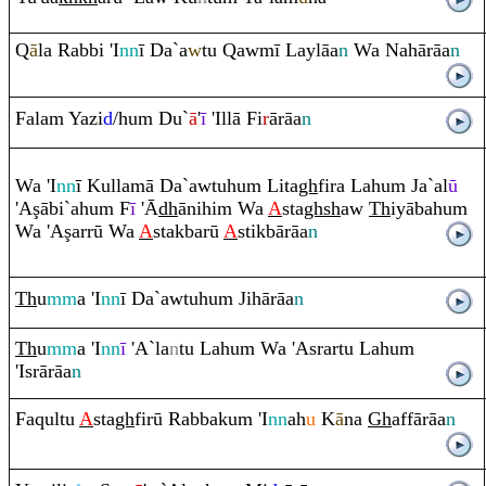
Q
ā
la
Ra
bbi 'I
nn
ī Da`a
w
tu
Q
awmī Laylāa
n
Wa Nahā
rā
a
n
Fala
m
Yazi
d
/hu
m
Du`
ā
'
ī
'Illā Fi
r
ā
rā
a
n
Wa 'I
nn
ī Kullamā Da`awtuhu
m
Lita
gh
fi
r
a Lahu
m
Ja`al
ū
'A
ş
ābi`ahu
m
F
ī
'Ā
dh
ānihi
m
Wa
A
sta
gh
sh
aw
Th
iyābahu
m
Wa 'A
ş
arrū Wa
A
stakbarū
A
stikbā
rā
a
n
Th
u
mm
a 'I
nn
ī Da`awtuhu
m
Jihā
rā
a
n
Th
u
mm
a 'I
nn
ī
'A`la
n
tu Lahu
m
Wa 'As
ra
rtu Lahu
m
'Is
rā
rā
a
n
Fa
q
ultu
A
sta
gh
firū
Ra
bbaku
m
'I
nn
ah
u
K
ā
na
Gh
affā
rā
a
n