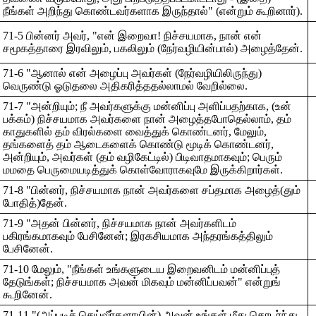
நீங்கள் அறிந்து கொண்டவர்களாக இருந்தால்" (என்றும் கூறினார்).
71-5 பின்னர் அவர், "என் இறைவா! நிச்சயமாக, நான் என்
சமூகத்தாரை இரவிலும், பகலிலும் (நேர்வழியின்பால்) அழைத்தேன்.
71-6 "ஆனால் என் அழைப்பு அவர்கள் (நேர்வழியிலிருந்து)
வெருண்டு ஓடுதலை அதிகரித்ததல்லாமல் வேறில்லை.
71-7 "அன்றியும்; நீ அவர்களுக்கு மன்னிப்பு அளிப்பதற்காக, (உன்
பக்கம்) நிச்சயமாக அவர்களை நான் அழைத்தபோதெல்லாம், தம்
காதுகளில் தம் விரல்களை வைத்துக் கொண்டனர், மேலும்,
தங்களைத் தம் ஆடைகளைக் கொண்டு மூடிக் கொண்டனர்,
அன்றியும், அவர்கள் (தம் வழிகேட்டில்) பிடிவாதமாகவும்; பெரும்
மமதை பெருமையடித்துக் கொள்வோராகவுமே இருக்கிறார்கள்.
71-8 "பின்னர், நிச்சயமாக நான் அவர்களை சப்தமாக அழைத்(தும்
போதித்)தேன்.
71-9 "அதன் பின்னர், நிச்சயமாக நான் அவர்களிடம்
பகிரங்கமாகவும் பேசினேன்; இரகசியமாக அந்தரங்கத்திலும்
பேசினேன்.
71-10 மேலும், "நீங்கள் உங்களுடைய இறைவனிடம் மன்னிப்புத்
தேடுங்கள்; நிச்சயமாக அவன் மிகவும் மன்னிப்பவன்" என்றுங்
கூறினேன்.
71-11 "(அப்படிச் செய்வீர்களாயின்) அவன் உங்கள் மீது தொடர்ந்து