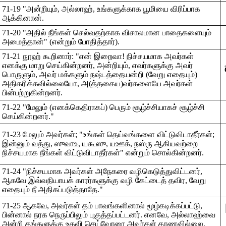
71-19 "அன்றியும், அல்லாஹ், உங்களுக்காக பூமியை விரிப்பாக
ஆக்கினான்.
71-20 "அதில் நீங்கள் செல்வதற்காக விசாலமான பாதைகளையும்
அமைத்தான்" (என்றும் போதித்தார்).
71-21 நூஹ் கூறினார்: "என் இறைவா! நிச்சயமாக அவர்கள்
எனக்கு மாறு செய்கின்றனர், அன்றியும், எவர்களுக்கு அவர்
பொருளும், அவர் மக்களும் நஷ்டத்தையன்றி (வேறு எதையும்)
அதிகரிக்கவில்லையோ, அ(த்தகைய)வர்களையே அவர்கள்
பின்பற்றுகின்றனர்.
71-22 "மேலும் (எனக்கெதிராகப்) பெரும் சூழ்ச்சியாகச் சூழ்ச்சி
செய்கின்றனர்."
71-23 மேலும் அவர்கள்; "உங்கள் தெய்வங்களை விட்டுவிடாதீர்கள்;
இன்னும் வத்து, ஸுவாஉ, யகூஸு, யஊக், நஸ்ரு ஆகியவற்றை
நிச்சயமாக நீங்கள் விட்டுவிடாதீர்கள்" என்றும் சொல்கின்றனர்.
71-24 "நிச்சயமாக அவர்கள் அநேகரை வழிகெடுத்துவிட்டனர்,
ஆகவே இவ்வநியாயக் காரர்களுக்கு வழி கேட்டைத் தவிர, வேறு
எதையும் நீ அதிகப்படுத்தாதே."
71-25 ஆகவே, அவர்கள் தம் பாவங்களினால் மூழ்கடிக்கப்பட்டு,
‌
பின்னால் நரக நெருப்பிலும் புகுத்தப்பட்டனர். எனவே, அல்லாஹ்வை
அன்றி தங்களுக்கு உதவி செய்வோரை அவர்கள் காணவில்லை.