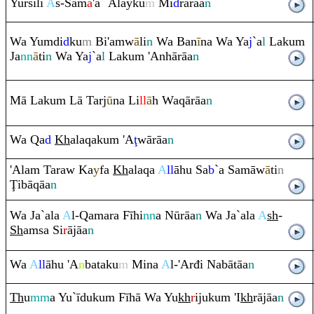
Yursili
A
s-Sam
ā
'a `Alayku
m
Mi
d
rā
rā
a
n
Wa Yu
m
di
d
ku
m
Bi'a
m
w
ā
li
n
Wa Ban
ī
na Wa Ya
j
`a
l
Laku
m
Ja
nn
ā
ti
n
Wa Ya
j
`a
l
Laku
m
'Anhā
rā
a
n
Mā Laku
m
Lā Tarj
ū
na Li
ll
ā
h Wa
q
ā
rā
a
n
Wa
Q
a
d
Kh
ala
q
aku
m
'A
ţ
wā
rā
a
n
'Ala
m
Ta
ra
w Ka
y
fa
Kh
ala
q
a
A
ll
āhu Sa
b
`a Samāw
ā
ti
n
Ţ
ibā
q
āa
n
Wa Ja`ala
A
l-
Q
ama
ra
Fīhi
nn
a Nū
rā
a
n
Wa Ja`ala
A
sh
-
Sh
a
m
sa Si
r
ājāa
n
Wa
A
ll
āhu 'A
n
bataku
m
Mina
A
l-'Arđi Nabātāa
n
Th
u
mm
a Yu`īduku
m
Fīhā Wa Yu
kh
r
ijuku
m
'I
kh
rā
jāa
n