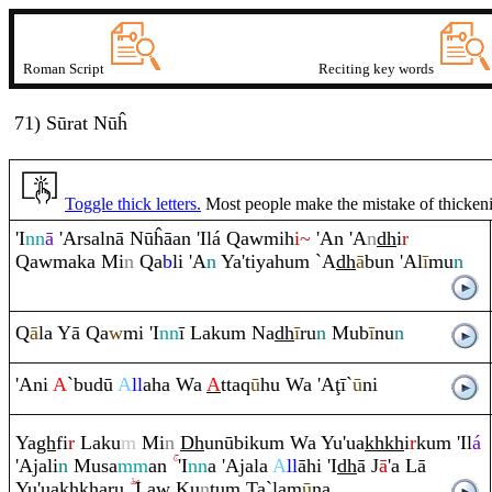
Roman Script
Reciting key words
71) Sūrat Nūĥ
Toggle thick letters.
Most people make the mistake of thickening
'I
nn
ā
'Arsalnā Nūĥāan 'Ilá
Q
awmih
i~
'An 'A
n
dh
i
r
Q
awmaka Mi
n
Q
a
b
li 'A
n
Ya'tiyahu
m
`A
dh
ā
bun 'Al
ī
mu
n
Q
ā
la Yā
Q
a
w
mi 'I
nn
ī Laku
m
Na
dh
ī
r
u
n
Mub
ī
nu
n
'Ani
A
`budū
A
ll
aha Wa
A
tta
q
ū
hu Wa 'A
ţ
ī`
ū
ni
Ya
gh
fi
r
Laku
m
Mi
n
Dh
unūbiku
m
Wa Yu'ua
kh
kh
i
r
ku
m
'Il
á
'Ajali
n
Musa
mm
an
'I
nn
a 'Ajala
A
ll
āhi 'I
dh
ā J
ā
'a Lā
Yu'ua
kh
kh
a
ru
Law Ku
n
tu
m
Ta`lam
ū
na