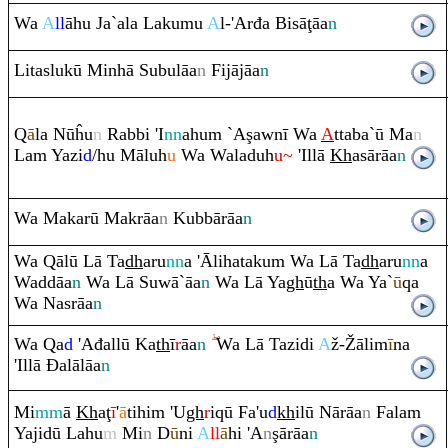
Wa
A
ll
āhu Ja`ala Lakumu
A
l-'Arđa Bisā
ţ
āa
n
Litaslukū Minhā Subulāa
n
Fijājāa
n
Q
ā
la Nūĥu
n
Ra
bbi 'I
nn
ahu
m
`A
ş
awnī Wa
A
ttaba`ū Ma
n
La
m
Yazi
d
/hu Māluh
u
Wa Waladuh
u~
'Illā
Kh
asā
rā
a
n
Wa Makarū Mak
rā
a
n
Kubbā
rā
a
n
Wa
Q
ālū Lā Ta
dh
a
ru
nn
a 'Ālihataku
m
Wa Lā Ta
dh
a
ru
nn
a
Waddāa
n
Wa Lā Suwā`āa
n
Wa Lā Ya
gh
ū
th
a Wa Ya`
ū
q
a
Wa Nas
rā
a
n
Wa
Q
a
d
'Ađallū Ka
th
ī
r
āa
n
Wa Lā Tazidi
A
ž-
Ž
ālim
ī
na
'Illā
Đ
alālāa
n
Mi
mm
ā
Kh
a
ţ
ī
'
ā
tihi
m
'U
gh
r
i
q
ū Fa'u
d
kh
ilū Nā
rā
a
n
Fala
m
Yajidū Lahu
m
Mi
n
D
ū
ni
A
ll
ā
hi 'A
n
ş
ā
rā
a
n