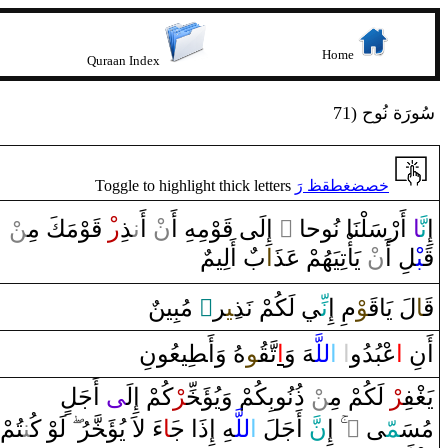
Home
Quraan Index
71) سُورَة نُوح
Toggle to highlight thick letters
خصضغطقظ رَ
‍ن
‍وْمَكَ مِ‍‌
قَ‍
‍ْ‍‌
‌ر
‍ذِ
ن‍
ْ ‌أَ‌
ن
‍وْمِهِ ‌أَ‌
قَ‍
‌ ‌إِلَى‌
‌ ً
‌ ‌أَ‌رْسَلْنَا‌ نُوحا‌
‍ا
نَّ‍
إِ
قَ‍
‍بْ‍
‍لِ ‌أَ‌
ن
ْ يَأْتِيَهُمْ عَذ
‍َ‍‌ا
بٌ ‌أَلِيمٌ
‌ مُبِينٌ
‌ٌ
‍ر
‍ِ‍ي‍
‍ي لَكُمْ نَذ
نِّ‍
مِ ‌إِ
‍وْ
قَ‍
لَ يَا
‍ا
قَ‍
‍يعُونِ
طِ‍
هُ ‌وَ‌أَ‍
‍و
‍قُ‍
تَّ‍
‌ا
‍هَ ‌وَ
للَّ‍
‌ا
‌
‌ا
عْبُدُ‌و
‌ا
أَنِ
يَ‍
‍غْ‍
‍فِ‍
‍ر
ْ‌ لَكُمْ مِ‍‌
‍ن
ْ ‌ذُنُوبِكُمْ ‌وَيُؤَ‍
‍خِّ‍
‍ر
ْكُمْ ‌إِلَ‍
‍ى
‌ ‌أَجَل
‍تُمْ
‍ن‍
لَوْ‌ كُ‍‌
‍رُ‌
‍خَّ‍
‌ءَ‌ لاَ‌ يُؤَ‍
‍َ‍ا
‍هِ ‌إِ‌ذَ‌ا‌ ج‍
للَّ‍
‌ا
َ ‌أَجَلَ
نّ
‌إِ
‌
‌ ً
‍ى‌
‍مّ‍
مُسَ‍