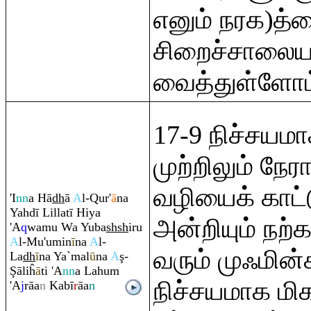
எனும் நரக)த்
சிறைச்சாலைய
வைத்துள்ளோம
17-9 நிச்சயம
முற்றிலும் நேர
வழியைக் காட்
'I
nn
a Hā
dh
ā
A
l-
Q
ur'
ā
na
Yahdī Lillatī Hiya
அன்றியும் நற்
'A
q
wamu Wa Yuba
sh
sh
i
r
u
A
l-Mu'umin
ī
na
A
l-
வரும் முஃமின்
La
dh
ī
na Ya`mal
ū
na
A
ş
-
Ş
āliĥ
ā
ti 'A
nn
a Lahu
m
நிச்சயமாக மிக
'A
j
rā
a
n
Kabī
r
āa
n