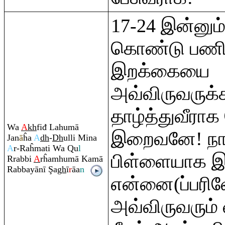
17-24 இன்னும்
கொண்டு பணிவ
இறக்கையை
அவ்விருவருக்கா
தாழ்த்துவீராக 
Wa
A
kh
fiđ Lahumā
இறைவனே! நான
Jan
ā
ĥa
A
dh
-
Dh
ulli Mina
A
r-
Ra
ĥmati Wa
Q
u
l
பிள்ளையாக இ
R
ra
bbi
A
rĥa
m
humā Kamā
Ra
bbayānī
Ş
a
gh
ī
r
āa
n
என்னை(ப்பரி
அவ்விருவரும் 