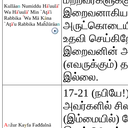
Kullāa
n
Numiddu H
ā
'uul
ā
'
இறைவனாகிய 
Wa H
ā
'uul
ā
' Min `A
ţ
ā
'i
Ra
bbika
Wa Mā K
ā
na
அருட்கொடையில
`A
ţ
ā
'u
Ra
bbika Maĥžū
rā
a
n
உதவி செய்கிற
இறைவனின் 
(எவருக்கும்) 
இல்லை.
17-21 (நபியே!
அவர்களில் சி
(இம்மையில்) ம
A
n
žur Ka
y
fa Fađđalnā