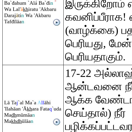
இருக்கிறோம் எ
Ba`đahu
m
`Alá Ba`đi
n
Wa Lal'
ā
kh
i
ra
tu 'Akba
ru
கவனிப்பீராக!
Da
ra
j
ā
ti
n
Wa 'Akba
ru
Tafđīlāa
n
(வாழ்க்கை) பத
பெரியது, மேன்
பெரியதாகும்.
17-22 அல்லாஹ
ஆன்டவனை நீ
ஆக்க வேண்டாம்
Lā Ta
j
`al Ma`a
A
ll
āhi
'Ilahāan 'Ā
kh
a
ra
Fata
q
`uda
செய்தால்) நீர்
Ma
dh
mūmāa
n
Ma
kh
dh
ūlāa
n
பழிக்கப்பட்டவ