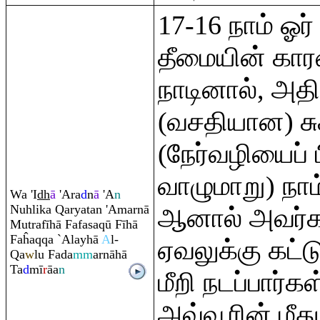
17-16 நாம் ஓ
தீமையின் கா
நாடினால், அத
(வசதியான) 
(நேர்வழியைப் ப
வாழுமாறு) நாம
Wa 'I
dh
ā
'A
ra
d
n
ā
'A
n
Nuhlika
Q
aryatan 'Amarnā
ஆனால் அவர்க
Mut
ra
fīhā Fafasa
q
ū Fīhā
Faĥa
q
q
a `Alayhā
A
l-
ஏவலுக்கு கட்டு
Q
a
w
lu Fada
mm
arnāhā
Ta
d
mī
r
āa
n
மீறி நடப்பார்க
அவ்வூரின் மீ