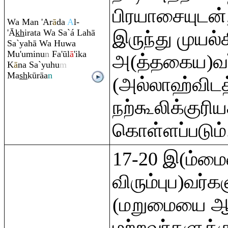
பிரயாசையுடன்
Wa Man 'A
r
ā
da
A
l-
'Ā
kh
i
ra
ta Wa Sa`á Lahā
இருந்து முயல்
Sa`yahā Wa Huwa
Mu'uminu
n
Fa'ūl
ā
'ika
அ(த்தகைய)வர்
K
ā
na Sa`yuhu
m
Ma
sh
kū
rā
a
n
(அல்லாஹ்விடத
நற்கூலிக்குரிய
கொள்ளப்படும்
17-20 இ(ம்ம
விரும்புப)வர்கள
(மறுமையை ஆச
மற்றவர்களுக்க