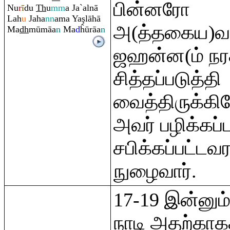
பின்னரோ
Nu
r
ī
du
Th
u
mm
a Ja`alnā
Lah
u
Jaha
nn
ama Ya
ş
lāhā
அ(த்தகைய)வரு
Ma
dh
mūmāa
n
Ma
d
ĥū
rā
a
n
ஜஹன்ன(ம் நர
சித்தப்படுத்தி
வைத்திருக்கி
அவர் பழிக்கப்
சபிக்கப்பட்டவ
நுழைவார்.
17-19 இன்னும
நாடி அதற்காக