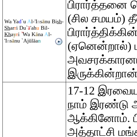
பிரார்த்தனை
(சில சமயம்) த
Wa Ya
d
`u
A
l-'I
n
s
ā
nu Bi
sh
-
Sh
ar
r
i Du`
ā
'ah
u
Bil-
பிரார்த்திக்கின
Kh
a
y
r
i
Wa K
ā
na
A
l-
'I
n
s
ā
nu `Ajūlāa
n
(ஏனென்றால்)
அவசரக்காரன
இருக்கின்றான்
17-12 இரவையு
நாம் இரண்டு 
ஆக்கினோம். ப
அத்தாட்சி மங்