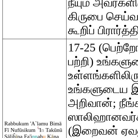
நீயும் அவர்களி
கிருபை செய்வ
கூறிப் பிரார்த்த
17-25 (பெற்ற
பற்றி) உங்கள
உள்ளங்களிலிர
உங்களுடைய 
அறிவான்; நீங்
ஸாலிஹானவர
Ra
bbuku
m
'A`lamu Bimā
(இறைவன் ஏவல
Fī Nufūsiku
m
'I
n
Takūnū
Ş
āliĥ
ī
na Fa'i
nn
ah
u
K
ā
na