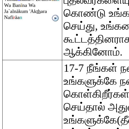
புதல்வர்களையு
Wa Ban
ī
na Wa
கொண்டு உங்க
Ja`alnāku
m
'Ak
th
a
ra
Nafī
r
āa
n
செய்து, உங்க
கூட்டத்தினராக
ஆக்கினோம்.
17-7 நீங்கள் 
உங்களுக்கே ந
கொள்கிறீர்கள்
செய்தால் அதுவ
உங்களுக்கே(த