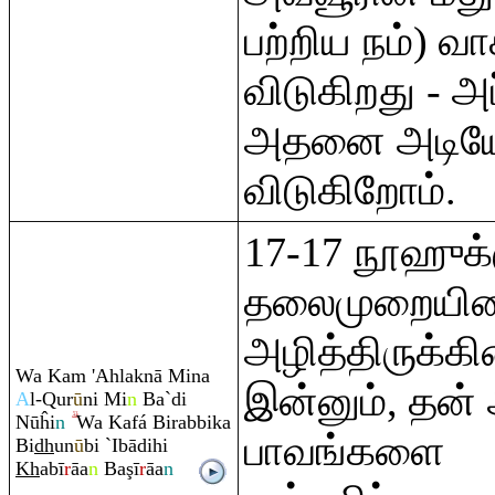
பற்றிய நம்) 
விடுகிறது - அப
அதனை அடியோ
விடுகிறோம்.
17-17 நூஹுக்
தலைமுறையின
அழித்திருக்கி
Wa Ka
m
'Ahlaknā Mina
இன்னும், தன்
A
l-
Q
ur
ū
ni Mi
n
Ba`di
Nūĥi
n
Wa Kafá Bi
ra
bbika
பாவங்களை
Bi
dh
un
ū
bi `Ibādihi
Kh
abī
r
āa
n
Ba
ş
ī
r
āa
n