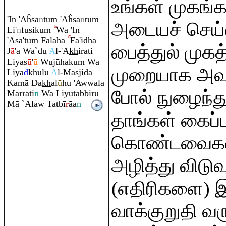
உங்கள் முகங
'In 'Aĥsa
n
tu
m
'Aĥsa
n
tu
m
அடையச் செய்
Li'
n
fusiku
m
Wa 'In
'Asa'tu
m
Falahā
Fa'i
dh
ā
பைத்துல் முகத
J
ā
'a Wa`du
A
l-'Ā
kh
i
ra
ti
Liyas
ū
'
ū
Wujūhaku
m
Wa
முறையாக அவர
Liya
d
kh
ulū
A
l-Masjida
Kamā Da
kh
al
ū
hu 'Awwala
போல் நுழைந்த
Mar
ra
ti
n
Wa Liyutabbirū
Mā `Alaw Tatbī
r
āa
n
தாங்கள் கைப்ப
கொண்டவைகள
அழித்து விடு
(எதிரிகளை) 
வாக்குறுதி வர