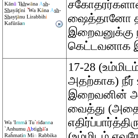
சகோதரர்களாவ
Kān
ū
'I
kh
w
ā
na
A
sh
-
Sh
ayā
ţ
ī
ni
Wa K
ā
na
A
sh
-
ஷைத்தானோ 
Sh
ay
ţ
ā
nu Li
ra
bbih
i
Kafū
rā
a
n
இறைவனுக்கு 
கெட்டவனாக இர
17-28 (உம்மிட
அதற்காக) நீர்
இறைவனின் அ
வைத்து (அத
எதிர்ப்பார்த்தி
Wa 'I
mm
ā Tu`
r
iđa
nn
a
`Anhumu
A
b
ti
gh
ā
'a
(உம்மிடம் எவரே
Ra
ĥmati
n
Mi
n
Ra
bbika