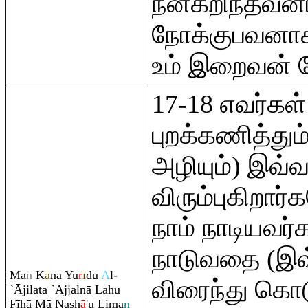
நன்கறிந்தவனாக
நோக்குபவனாகவ
உம் இறைவன் 
17-18 எவர்கள
புறக்கணித்தும
அழியும்) இவ்
விரும்புகிறார
நாம் நாடியவர்
நாடுவதை (இவ
Ma
n
K
ā
na Yu
r
ī
du
A
l-
விரைந்து கொட
`Ājilata `Ajjalnā Lahu
Fīhā Mā Na
sh
ā
'u Lima
n