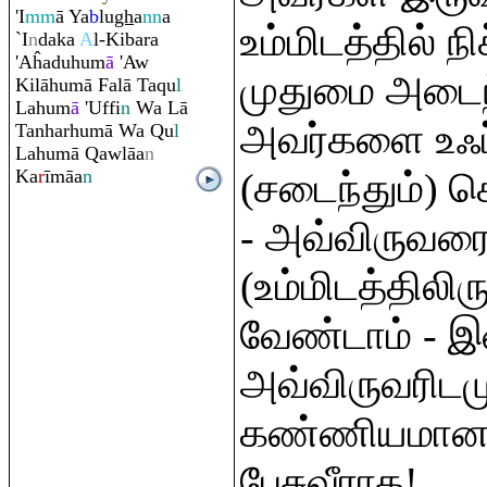
'I
mm
ā Ya
b
lu
gh
a
nn
a
உம்மிடத்தில் 
`I
n
daka
A
l-Kiba
ra
'Aĥaduhum
ā
'Aw
முதுமை அடைந்
Kilāhumā Falā Ta
q
u
l
Lahum
ā
'Uffi
n
Wa Lā
அவர்களை உஃப் 
Tanharhumā Wa
Q
u
l
Lahumā
Q
awlāa
n
Ka
r
īmāa
n
(சடைந்தும்) 
- அவ்விருவரை
(உம்மிடத்திலிரு
வேண்டாம் - இ
அவ்விருவரிட
கண்ணியமான 
பேசுவீராக!