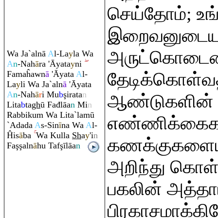
செய்தோம்; உங
இறைவனுடை
அருட்கொடையை
Wa Ja`alnā
A
l-La
y
la Wa
A
n
-Nah
ā
ra
'Āyata
y
ni
Famaĥawn
ā
'Āyata
A
l-
தேடிக்கொள்வத
La
y
li Wa Ja`aln
ā
'Āyata
A
n
-Nah
ā
r
i Mu
b
ş
i
ra
ta
n
ஆண்டுகளின்
Lita
b
ta
gh
ū Fađlāa
n
Mi
n
Ra
bbiku
m
Wa Lita`lamū
எண்ணிக்கைக
`Adada
A
s-Sin
ī
na Wa
A
l-
Ĥis
ā
ba
Wa Kulla
Sh
a
y
'i
n
கணக்குகளையும
Fa
ş
ş
aln
ā
hu Taf
ş
īlāa
n
அறிந்து கொள்
பகலின் அத்தா
பிரகாசமாக்கி