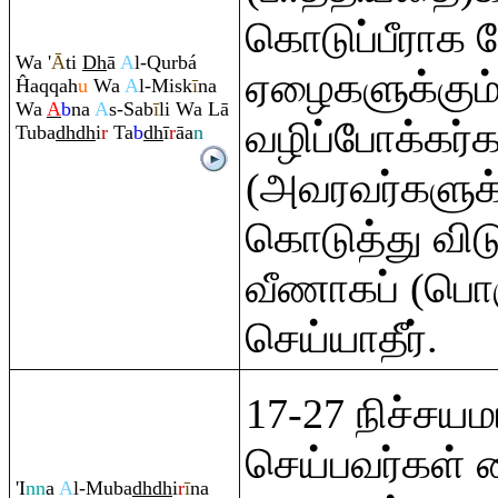
கொடுப்பீராக ம
Wa '
Ā
ti
Dh
ā
A
l-
Q
urbá
ஏழைகளுக்கும
Ĥa
q
q
ah
u
Wa
A
l-Misk
ī
na
Wa
A
b
na
A
s-Sab
ī
li Wa Lā
வழிப்போக்கர்க
Tuba
dh
dh
i
r
Ta
b
dh
ī
r
āa
n
(அவரவர்களுக்
கொடுத்து விட
வீணாகப் (பொ
செய்யாதீர்.
17-27 நிச்சய
செய்பவர்கள்
'I
nn
a
A
l-Muba
dh
dh
i
r
ī
na