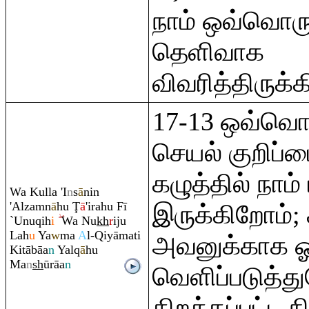
நாம் ஒவ்வொர
தெளிவாக
விவரித்திருக்
17-13 ஒவ்வ
செயல் குறிப்
கழுத்தில் நாம் 
Wa Kulla 'I
n
s
ā
nin
'Alza
m
n
ā
hu
Ţ
ā
'i
ra
hu Fī
இருக்கிறோம்; 
`Unu
q
ih
i
Wa Nu
kh
r
iju
Lah
u
Ya
w
ma
A
l-
Q
iyāmati
அவனுக்காக ஓ
Kitābāa
n
Yal
q
ā
hu
Ma
n
sh
ū
rā
a
n
வெளிப்படுத்த
திறக்கப்பட்ட