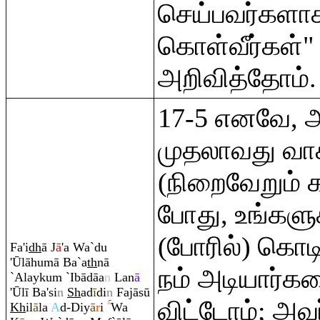
செய்பவர்களாக
கொள்வீர்கள்"
அறிவித்தோம்.
17-5 எனவே, அ
முதலாவது வாக
(நிறைவேறும் 
போது, உங்களு
(போரில்) கொ
Fa'i
dh
ā J
ā
'a Wa`du
'Ūlāhumā Ba`a
th
nā
நம் அடியார்க
`Alayku
m
`Ibādāa
n
Lan
ā
'Ūlī Ba'si
n
Sh
ad
ī
di
n
Fajāsū
விட்டோம்; அவர
Kh
il
ā
la
A
d-Diy
ā
r
i
Wa