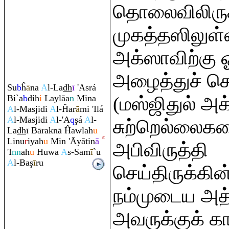
தொலைவிலிருக்
முகத்தஸிலுள்
அக்ஸாவிற்கு ஓ
அழைத்துச் செ
Su
b
ĥ
ā
na
A
l-La
dh
ī
'Asrá
Bi`a
b
dih
i
Laylāa
n
Mina
(மஸ்ஜிதுல் அ
A
l-Masjidi
A
l-Ĥa
r
ā
mi 'Ilá
A
l-Masjidi
A
l-'A
q
ş
á
A
l-
சுற்றெல்லைகள
La
dh
ī Bā
ra
knā Ĥawlah
u
Linu
r
iyah
u
Min 'Āyātin
ā
அபிவிருத்தி
'I
nn
ah
u
Huwa
A
s-Sam
ī
`u
A
l-Ba
ş
ī
r
u
செய்திருக்கின
நம்முடைய அத
அவருக்குக் க