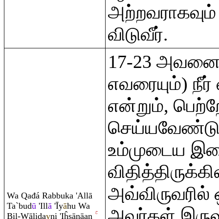
அற்றவராகவும்
விடுவீர்.
17-23 அவனைய
எவரையும்) நீ
என்றும், பெற்
செய்யவேண்டும
உம்முடைய இ
விதித்திருக்கி
அவ்விருவரில்
Wa
Q
ađá
Ra
bbuka 'Allā
Ta`bud
ū
'Ill
ā
'Īy
ā
hu Wa
அவர்கள் இரு
Bil-Wālida
y
ni 'Iĥsānāan