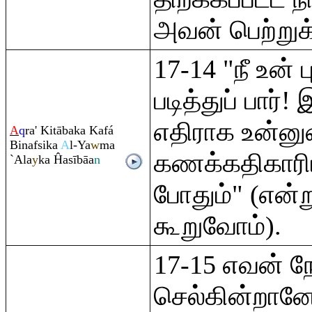
அவன் பெற்றுக
17-14 "நீ உன் 
படித்துப் பார்
எதிராக உன்ன
A
q
ra
' Kitābaka Kafá
Binafsika
A
l-Ya
w
ma
கணக்கதிகாரி
`Ala
y
ka Ĥasībāa
n
போதும்" (என்ற
கூறுவோம்).
17-15 எவன் நே
செல்கின்றான