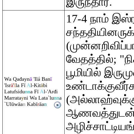
இருந்தார்.
17-4 நாம் இஸ்
சந்ததியினருக
(முன்னறிவிப்ப
வேதத்தில்; "ந
பூமியில் இரும
Wa
Q
ađayn
ā
'Ilá Ban
ī
உண்டாக்குவீர்
'Isr
ā
'
ī
la Fī
A
l-Kit
ā
bi
Latufsidu
nn
a Fī
A
l-'Arđi
(அல்லாஹ்வுக்
Mar
ra
ta
y
ni Wa Lata`lu
nn
a
`Ulūwāa
n
Kabī
r
āa
n
ஆணவத்துடன்,
அழிச்சாட்டியங