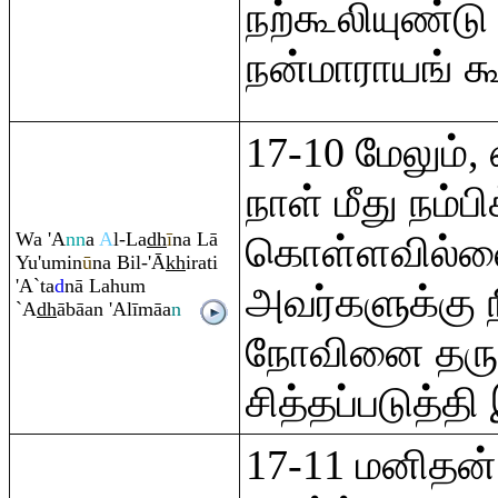
நற்கூலியுண்டு
நன்மாராயங் கூ
17-10 மேலும்,
நாள் மீது நம்ப
Wa 'A
nn
a
A
l-La
dh
ī
na Lā
கொள்ளவில்
Yu'umin
ū
na Bil-'Ā
kh
i
ra
ti
'A`ta
d
nā Lahu
m
அவர்களுக்கு ந
`A
dh
ābāan 'Alīmāa
n
நோவினை தரு
சித்தப்படுத்தி
17-11 மனிதன