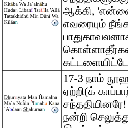
Kit
ā
ba Wa Ja`aln
ā
hu
ஆக்கி, 'என்ன
Huda
n
Liban
ī
'Isr
ā
'
ī
la 'Allā
Tatta
kh
i
dh
ū Mi
n
Dūnī Wa
எவரையும் நீங்
Kīlāa
n
பாதுகாவலனாக
கொள்ளாதீர்கள
கட்டளையிட்டோ
17-3 நாம் நூஹ
ஏற்றி(க் காப்ப
Dh
ur
r
īyata Man Ĥamalnā
சந்ததியினரே!
Ma`a Nūĥin
'I
nn
ah
u
K
ā
na
`A
b
dāa
n
Sh
akū
rā
a
n
நன்றி செலுத்த