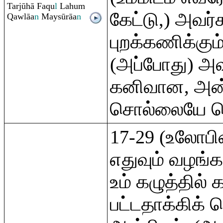
Tarjūhā Fa
q
u
l
Lahu
m
கேட்டு,) அவர்
Q
awlāa
n
Maysū
rā
a
n
புறக்கணிக்கும்
(அப்போது) அவ
கனிவான, அன
சொல்லையே ச
17-29 (உலோபி
எதுவும் வழங்
உம் கழுத்தில் க
பட்டதாக்கிக் 