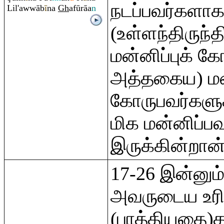
நடப்பவர்களாக)
Lil'awwāb
ī
na
Gh
afū
rā
a
n
(உள்ளந்திருந்த
மன்னிப்புக் 
அத்தகைய) மன்
கோருபவர்களுக
மிக மன்னிப்
இருக்கின்றான்
17-26 இன்னும்
அவருடைய உர
(பாத்தியதை)