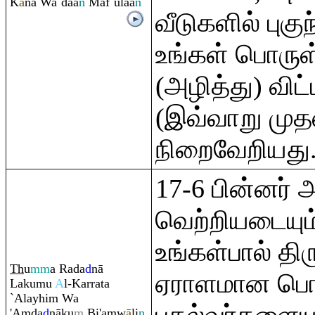
K
ā
na Wa`dāa
n
Maf`ūlāa
n
வீடுகளில் புகு
உங்கள் பொருள
(அழித்து) விட்
(இவ்வாறு முதல
நிறைவேறியது
17-6 பின்னர் 
வெற்றியடையும
உங்கள்பால் திர
Th
u
mm
a
Ra
da
d
nā
ஏராளமான பொர
Lakumu
A
l-Kar
ra
ta
`Alayhi
m
Wa
'A
m
da
d
nāku
m
Bi'a
m
w
ā
li
n