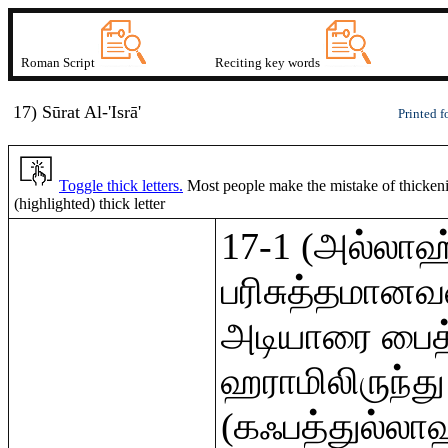
Roman Script
Reciting key words
17) Sūrat
A
l-'Isr
ā
'
Printed f
Toggle thick letters.
Most people make the mistake of thickening
(highlighted) thick letter
17-1 (அல்லாஹ்
பரிசுத்தமானவ
அடியாரை பைத்
ஹராமிலிருந்து
(கஃபத்துல்லாஹ