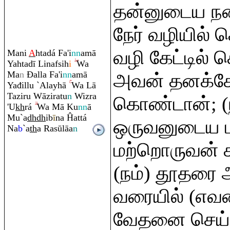
தன்னுடைய ந
நேர் வழியில் 
வழி கேட்டில்
Mani
A
htadá Fa'i
nn
amā
Yahtadī Linafsih
i
Wa
Ma
n
Đ
alla Fa'i
nn
amā
அவன் தனக்கே
Yađillu `Alayhā
Wa Lā
Tazi
r
u Wāzi
ra
tu
n
Wiz
ra
கொண்டான்; (
'U
kh
rá
Wa Mā Ku
nn
ā
Mu`a
dh
dh
ib
ī
na Ĥattá
ஒருவனுடைய 
Na
b
`a
th
a
Ra
sūlāa
n
மற்றொருவன் ச
(நம்) தூதரை 
வரையில் (எவரை
வேதனை செய்