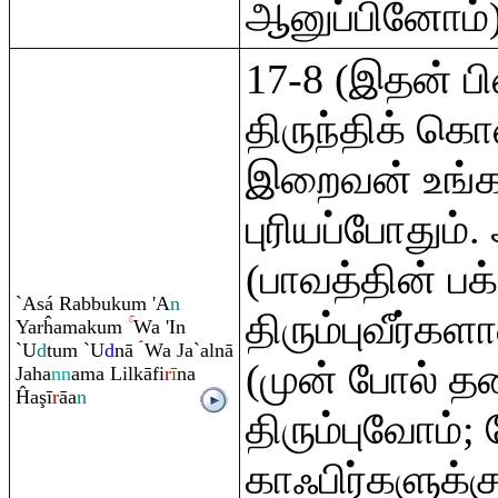
ஆனுப்பினோம்)
17-8 (இதன் பி
திருந்திக் கொ
இறைவன் உங்க
புரியப்போதும்.
(பாவத்தின் பக
`Asá
Ra
bbuku
m
'A
n
திரும்புவீர்கள
Yarĥamaku
m
Wa 'In
`U
d
tu
m
`U
d
nā
Wa Ja`alnā
(முன் போல் தண
Jaha
nn
ama Lilkāfi
r
ī
na
Ĥa
ş
ī
r
āa
n
திரும்புவோம்; 
காஃபிர்களுக்