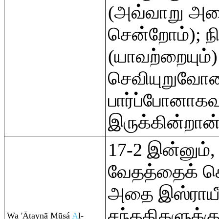
(அவ்வாறு அழை
சென்றோம்); 
(யாவற்றையும்)
செவியுறுவோன
பார்ப்போனாகவு
இருக்கின்றான்
17-2 இன்னும்,
வேதத்தைக் கொ
அதை இஸ்ராயீ
சந்ததிகளுக்க
Wa 'Ātaynā Mūsá
A
l-