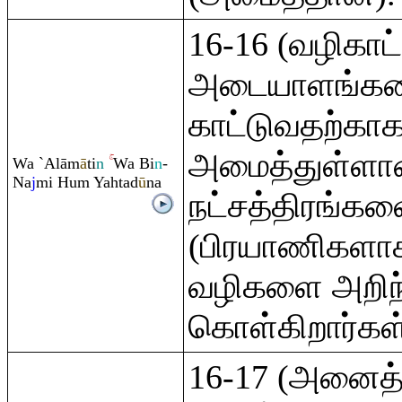
16-16 (வழிகாட்
அடையாளங்களை
காட்டுவதற்கா
அமைத்துள்ளான
Wa `Alām
ā
ti
n
Wa Bi
n
-
Na
j
mi Hu
m
Yahtad
ū
na
நட்சத்திரங்க
(பிரயாணிகளாக
வழிகளை அறிந
கொள்கிறார்கள்
16-17 (அனைத்