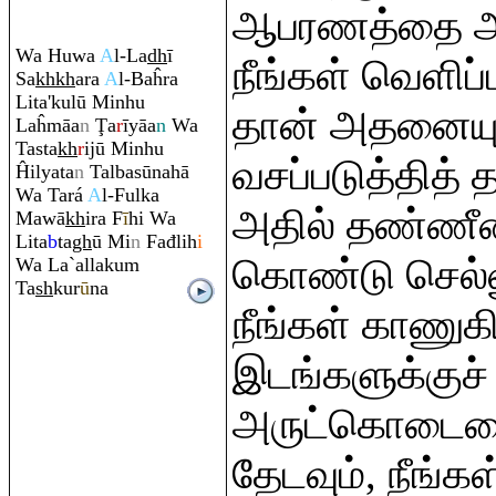
ஆபரணத்தை அத
Wa Huwa
A
l-La
dh
ī
நீங்கள் வெளிப்
Sa
kh
kh
a
ra
A
l-Baĥ
ra
Lita'kulū Minhu
தான் அதனையும
Laĥmāa
n
Ţ
a
r
īyāa
n
Wa
Tasta
kh
r
ijū Minhu
வசப்படுத்தித் 
Ĥilyata
n
Talbasūnahā
Wa Tará
A
l-Fulka
அதில் தண்ணீரை
Mawā
kh
i
ra
F
ī
hi Wa
Lita
b
ta
gh
ū Mi
n
Fađlih
i
கொண்டு செல்ல
Wa La`allaku
m
Ta
sh
kur
ū
na
நீங்கள் காணுகி
இடங்களுக்குச
அருட்கொடையை
தேடவும், நீங்கள