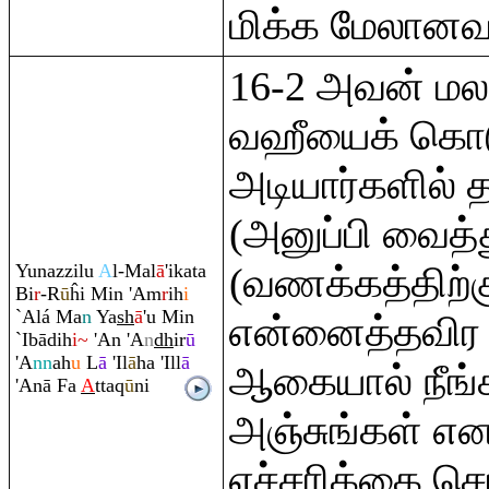
மிக்க மேலானவ
16-2 அவன் மல
வஹீயைக் கொடு
அடியார்களில் த
(அனுப்பி வைத்
Yunazzilu
A
l-Mal
ā
'ikata
(வணக்கத்திற்க
Bi
r
-R
ū
ĥi Min 'A
m
r
ih
i
`Alá Ma
n
Ya
sh
ā
'u Min
என்னைத்தவிர 
`Ibādih
i~
'An 'A
n
dh
ir
ū
'A
nn
ah
u
L
ā
'Il
ā
ha 'Ill
ā
ஆகையால் நீங்
'Anā Fa
A
tta
q
ū
ni
அஞ்சுங்கள் என
எச்சரிக்கை செ