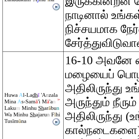
இருக்கின்றன ம
நாடினால் உங்
நிச்சயமாக நேர்
சேர்த்துவிடுவா
16-10 அவனே வ
மழையைப் பொழி
அதிலிருந்து உங
Huwa
A
l-La
dh
ī
'A
n
zala
அருந்தும் நீரும
Mina
A
s-Sam
ā
'i M
ā
'a
n
Laku
m
Minhu
Sh
a
r
ā
bu
n
அதிலிருந்து (உ
Wa Minhu
Sh
aja
ru
n
F
ī
hi
Tusīm
ū
na
கால்நடைகளை) 