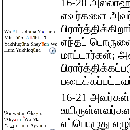
16-20 அல்லாஹ
எவர்களை அவர
பிரார்த்திக்கி
Wa
A
l-La
dh
ī
na Ya
d
`
ū
na
Mi
n
D
ū
ni
A
ll
ā
hi Lā
எந்தப் பொருளை
Ya
kh
lu
q
ū
na
Sh
ay'
ā
a
n
Wa
Hu
m
Yu
kh
la
q
ū
na
மாட்டார்கள்; அ
பிரார்த்திக்கப்
படைக்கப்பட்டவ
16-21 அவர்கள
உயிருள்ளவர்களல
'A
m
w
ā
tun
Gh
a
y
ru
'Aĥy
ā
'i
n
Wa Mā
எப்பொழுது எழுப
Ya
sh
`ur
ū
na 'Ayy
ā
na