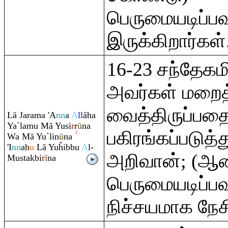
பெருமையடிப்ப
இருக்கிறார்கள்
16-23 சந்தேகம
அவர்கள் மறைத
வைத்திருப்பதை
Lā Ja
ra
ma 'A
nn
a
A
ll
āha
Ya`lamu Mā Yusi
r
r
ū
na
பகிரங்கப்படுத்
Wa Mā Yu`lin
ū
na
'I
nn
ah
u
Lā Yuĥibbu
A
l-
அறிவான்; (ஆ
Mustakbi
r
ī
na
பெருமையடிப்
நிச்சயமாக நேச