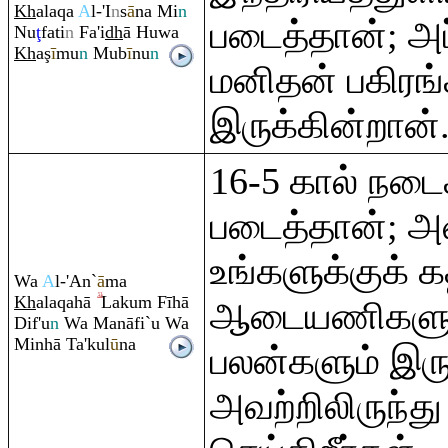
Kh
ala
q
a
A
l-'I
n
s
ā
na Mi
n
படைத்தான்; அப்
Nu
ţ
fati
n
Fa'i
dh
ā Huwa
Kh
a
ş
ī
mu
n
Mub
ī
nu
n
மனிதன் பகிரங
இருக்கின்றான்
16-5 கால் ந
படைத்தான்; அவ
உங்களுக்குக் க
Wa
A
l-'An`
ā
ma
Kh
ala
q
ahā
Laku
m
Fīhā
ஆடையணிகளு)ம
Dif'u
n
Wa Manāfi`u Wa
Minhā Ta'kul
ū
na
பலன்களும் இர
அவற்றிலிருந்து 