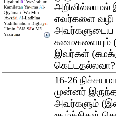
Liyaĥmil
ū
'Awzā
ra
hu
m
அறிவில்லாமல் 
Kāmilata
n
Ya
w
ma
A
l-
Q
iyāmati
Wa Min
எவர்களை வழி 
'Awz
ā
r
i
A
l-La
dh
ī
na
Yuđillūnahu
m
Bi
gh
a
y
r
i
அவர்களுடைய (
`Ilmin
'Alā S
ā
'a Mā
Yazir
ū
na
சுமைகளையும் (ச
இவர்கள் (சுமக்
கெட்டதல்லவா?
16-26 நிச்சயம
முன்னர் இருந்
அவர்களும் (இ
சூழ்ச்சிகள் செ