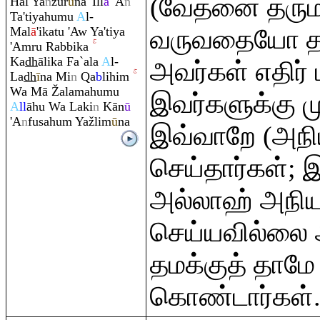
(வேதனை தரும
Hal Ya
n
žur
ū
na 'Ill
ā
'A
n
Ta'tiyahumu
A
l-
Mal
ā
'ikatu 'Aw Ya'tiya
வருவதையோ த
'A
m
ru
Ra
bbika
Ka
dh
ālika Fa`ala
A
l-
அவர்கள் எதிர் 
La
dh
ī
na Mi
n
Q
a
b
lihi
m
Wa Mā
Ž
alamahumu
இவர்களுக்கு ம
A
ll
āhu Wa Laki
n
Kān
ū
'A
n
fusahu
m
Yažlim
ū
na
இவ்வாறே (அநி
செய்தார்கள்; 
அல்லாஹ் அநியா
செய்யவில்லை
தமக்குத் தாமே
கொண்டார்கள்