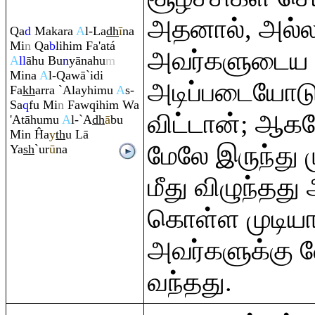
அதனால், அல்
Q
a
d
Maka
ra
A
l-La
dh
ī
na
Mi
n
Q
a
b
lihi
m
Fa'atá
அவர்களுடைய க
A
ll
āhu Bu
n
yānahu
m
Mina
A
l-
Q
awā`idi
அடிப்படையோடு 
Fa
kh
ar
ra
`Alayhimu
A
s-
Sa
q
fu Mi
n
Faw
q
ihi
m
Wa
விட்டான்; ஆக
'Atāhumu
A
l-`A
dh
ā
bu
Min Ĥa
y
th
u Lā
மேலே இருந்து 
Ya
sh
`ur
ū
na
மீது விழுந்தது
கொள்ள முடியாத
அவர்களுக்கு 
வந்தது.