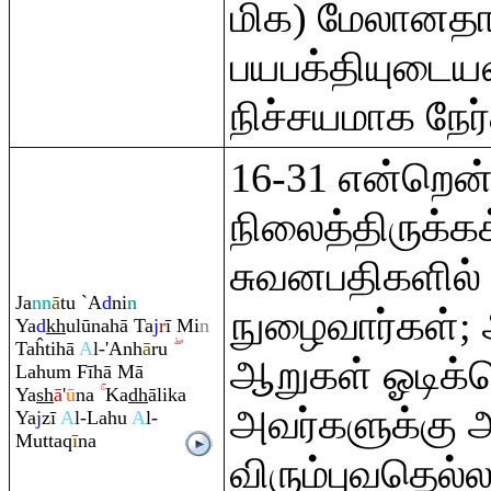
மிக) மேலானதாக
பயபக்தியுடைய
நிச்சயமாக நேர
16-31 என்றென்
நிலைத்திருக்கக
சுவனபதிகளில்
Ja
nn
ā
tu `A
d
ni
n
நுழைவார்கள்; 
Ya
d
kh
ulūnahā Ta
j
r
ī Mi
n
Taĥtihā
A
l-'Anh
ā
ru
ஆறுகள் ஓடிக்க
Lahu
m
Fīhā Mā
Ya
sh
ā
'
ū
na
Ka
dh
ālika
அவர்களுக்கு 
Ya
j
zī
A
l-Lahu
A
l-
Mutta
q
ī
na
விரும்புவதெல்ல