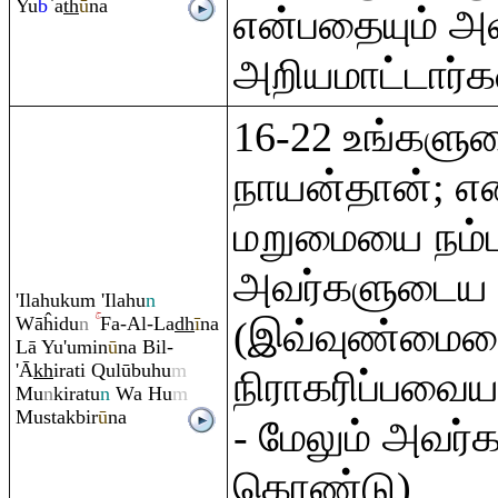
Yu
b
`a
th
ū
na
என்பதையும் அ
அறியமாட்டார்க
16-22 உங்களு
நாயன்தான்; எ
மறுமையை நம்
அவர்களுடைய 
'Ilahuku
m
'Ilahu
n
Wāĥidu
n
Fa-Al-La
dh
ī
na
(இவ்வுண்மைய
Lā Yu'umin
ū
na Bil-
'Ā
kh
i
ra
ti
Q
ulūbuhu
m
நிராகரிப்பவை
Mu
n
ki
ra
tu
n
Wa Hu
m
Mustakbir
ū
na
- மேலும் அவர
கொண்டு)