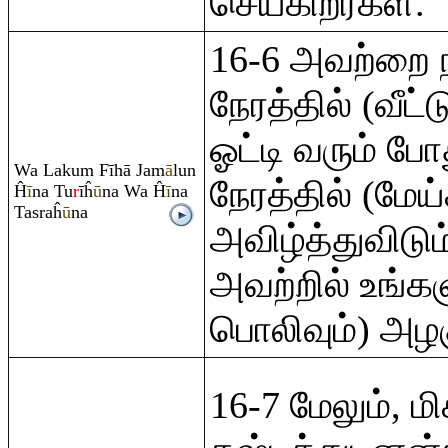
செய்கிறீர்கள்.
16-6 அவற்றை 
நேரத்தில் (வீட்ட
ஓட்டி வரும் ப
Wa Laku
m
Fīhā Jam
ā
lun
நேரத்தில் (மேய
Ĥ
ī
na Tu
r
īĥ
ū
na Wa Ĥ
ī
na
Tas
ra
ĥ
ū
na
அவிழ்த்துவிடும
அவற்றில் உங்கள
பொலிவும்) அழக
16-7 மேலும், மி