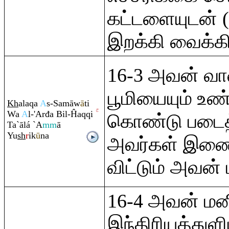
கட்டளையுடன் 
இறக்கி வைக்கி
16-3 அவன் வா
பூமியையும் உ
Kh
ala
q
a
A
s-Samāw
ā
ti
Wa
A
l-'Arđa Bil-Ĥa
q
q
i
கொண்டு படைத்
Ta`ālá `A
mm
ā
Yu
sh
r
ik
ū
na
அவர்கள் இண
விட்டும் அவன்
16-4 அவன் 
இந்திரியத்துள