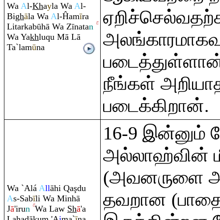
Wa
A
l-
Kh
a
y
la Wa
A
l-
ஏறிச்செல்வதற்
Bi
gh
ā
la Wa
A
l-Ĥam
ī
r
a
Litarkabūhā Wa Zīnata
n
அலங்காரமாகவ
Wa Ya
kh
lu
q
u Mā Lā
Ta`lam
ū
na
படைத்துள்ளான்
நீங்கள் அறிய
படைக்கிறான்.
16-9 இன்னும் ந
அல்லாஹ்வின் ம
(அவனருளை அ
Wa `Alá
A
ll
āhi
Q
a
ş
du
தவறான (பாதை
A
s-Sab
ī
li Wa Minhā
J
ā
'i
r
u
n
Wa Law
Sh
ā
'a
Lahadāku
m
'A
j
ma`
ī
na