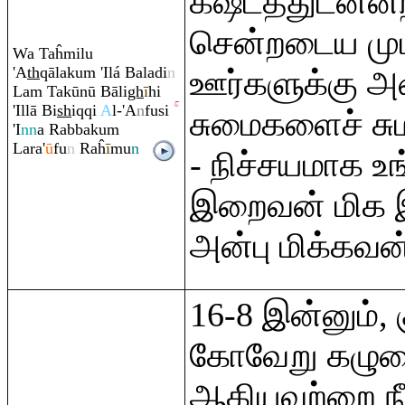
கஷ்டத்துடனன்ற
சென்றடைய மு
Wa Taĥmilu
'A
th
q
ālaku
m
'Ilá Baladi
n
ஊர்களுக்கு 
La
m
Takūnū Bāli
gh
ī
hi
'Illā Bi
sh
i
q
q
i
A
l-'A
n
fusi
சுமைகளைச் சு
'I
nn
a
Ra
bbaku
m
La
ra
'
ū
fu
n
Ra
ĥ
ī
mu
n
- நிச்சயமாக 
இறைவன் மிக 
அன்பு மிக்கவன
16-8 இன்னும்,
கோவேறு கழுத
ஆகியவற்றை நீ