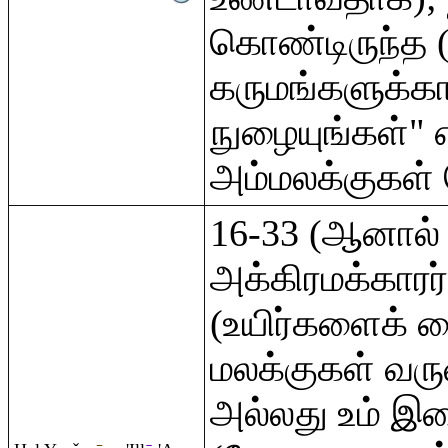
கொண்டிருந்த (
கருமங்களுக்க
நுழையுங்கள்" 
அம்மலக்குகள் 
16-33 (ஆனால்
அக்கிரமக்கார
(உயிர்களைக் க
மலக்குகள் வ
அல்லது உம் 