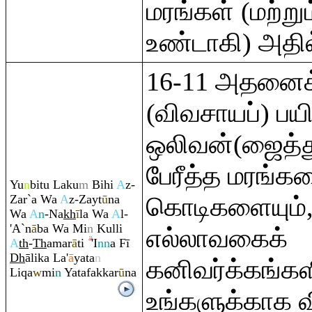
மரங்கள் (மற்றும
உண்டாகி) அதில
16-11 அதனைக
(விவசாயப்) பயி
ஒலிவன்(ஜைத்தூ
பேரீத்த மரங்கள
Yu
n
bitu Laku
m
Bihi
A
z-
Zar`a Wa
A
z-Zayt
ū
na
கொடிகளையும்,
Wa
A
n
-Na
kh
ī
la Wa
A
l-
'A`n
ā
ba Wa Mi
n
Kulli
எல்லாவகைக்
A
th
-
Th
ama
r
ā
ti
'I
nn
a Fī
Dh
ālika La'
ā
yata
n
கனிவர்க்கங்கள
Li
q
a
w
mi
n
Yatafakkar
ū
na
உங்களுக்காக வ