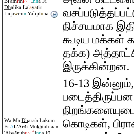
Bi'a
m
r
ih
i~
'I
nn
a Fī
Dh
ālika La'
ā
y
ā
ti
n
வசப்படுத்தப்பட
Li
q
a
w
mi
n
Ya`
q
il
ū
na
நிச்சயமாக இதி
கூடிய மக்கள் க
தக்க) அத்தாட்
இருக்கின்றன.
16-13 இன்னும்,
படைத்திருப்ப
நிறங்களையுடை
Wa Mā
Dh
a
ra
'a Laku
m
கொடிகள், பிர
Fī
A
l-'Arđi Mu
kh
talifāan
'Alwānuh
u~
'I
nn
a Fī