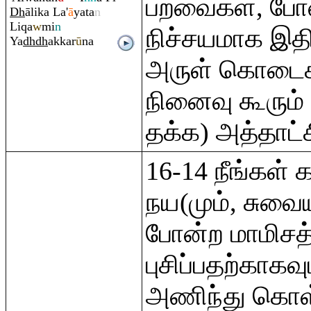
பறவைகள், போன
Dh
ālika La'
ā
yata
n
Li
q
a
w
mi
n
நிச்சயமாக இதி
Ya
dh
dh
akkar
ū
na
அருள் கொடைக
நினைவு கூரும் 
தக்க) அத்தாட்ச
16-14 நீங்கள் 
நய(மும், சுவைய
போன்ற மாமிச
புசிப்பதற்காகவும
அணிந்து கொள