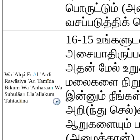
பொருட்டும் (
வசப்படுத்திக்
16-15 உங்களுடன
அசையாதிருப்
அதன் மேல் உற
Wa 'Al
q
á Fī
A
l-'Arđi
மலைகளை நிறு
Ra
wāsiya 'A
n
Tam
ī
da
Biku
m
Wa 'Anhā
rā
a
n
Wa
இன்னும் நீங்க
Subulāa
n
Lla`allaku
m
Tahtad
ū
na
அறி(ந்து செல
ஆறுகளையும் 
(அமைத்தான்).