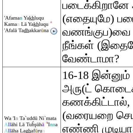
படைக்கிறானே
(எதையுமே) படை
'Afama
n
Ya
kh
lu
q
u
Kama
n
Lā Ya
kh
lu
q
u
வணங்குப)வை
'Afalā Ta
dh
akkar
ū
na
நீங்கள் (இதையே
வேண்டாமா?
16-18 இன்னும்
அரு(ட் கொடைக
கணக்கிட்டால்
(வரையறை செய்த
Wa 'I
n
Ta`uddū Ni`mata
A
ll
āhi Lā Tuĥ
ş
ūh
ā
'I
nn
a
எண்ணி முடியா
A
ll
āha La
gh
af
ū
ru
n