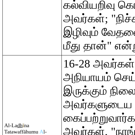
கல்வியறிவு க
அவர்கள்; "நிச
இழிவும் வேதனை
மீது தான்" என்
16-28 அவர்கள்
அநியாயம் செய
இருக்கும் நிலை
அவர்களுடைய 
கைப்பற்றுவார்
Al-La
dh
ī
na
அவர்கள், "நா
Tatawaffāhumu
A
l-