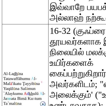
இவ்வாறே பயபக
அல்லாஹ் நற்கூ
16-32 (குஃப்ரை 
தூயவர்களாக இ
நிலையில் மலக
உயிர்களைக்
கைப்பற்றுகிற
Al-La
dh
ī
na
Tatawaffāhumu
A
l-
அவர்களிடம்; 
Mal
ā
'ikatu
Ţ
ayyib
ī
na
Ya
q
ūl
ū
na Sal
ā
mun
அலைக்கும்' ("உ
`Alaykumu
A
d
kh
ulū
A
l-
Ja
nn
ata Bimā Ku
n
tu
m
உண்டாவதாக); ந
Ta`mal
ū
na