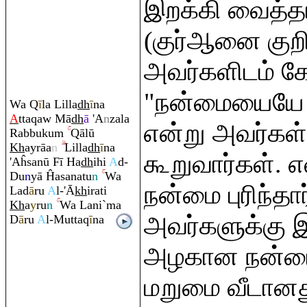
இறக்கி வைத்தா
(குர்ஆனை குறிப
அவர்களிடம் கே
"நன்மையையே 
Wa
Q
ī
la Lilla
dh
ī
na
A
tta
q
aw Mā
dh
ā
'A
n
zala
என்று அவர்கள் 
Ra
bbuku
m
Q
ālū
Kh
ay
rā
a
n
Lilla
dh
ī
na
கூறுவார்கள்.
'Aĥsanū Fī Ha
dh
ihi
A
d-
Du
n
yā Ĥasanatu
n
Wa
நன்மை புரிந்த
Lad
ā
ru
A
l-'Ā
kh
i
ra
ti
Kh
a
y
ru
n
Wa Lani`ma
அவர்களுக்கு இ
D
ā
ru
A
l-Mutta
q
ī
na
அழகான நன்மைய
மறுமை வீடானத