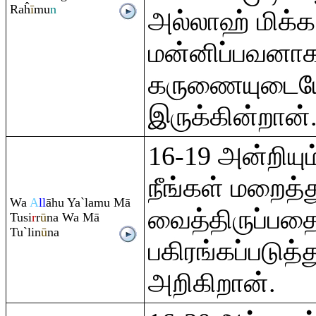
Ra
ĥ
ī
mu
n
அல்லாஹ் மிக்க
மன்னிப்பவனாகவ
கருணையுடைய
இருக்கின்றான்
16-19 அன்றியு
நீங்கள் மறைத்த
Wa
A
ll
āhu Ya`lamu Mā
வைத்திருப்பதைய
Tusi
r
r
ū
na Wa Mā
Tu`lin
ū
na
பகிரங்கப்படுத்
அறிகிறான்.