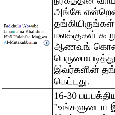
நரகத்தின் வாயில
அங்கே என்றென
தங்கியிருங்கள்
Fā
d
kh
ul
ū
'A
b
w
ā
ba
Jaha
nn
ama
Kh
ālid
ī
na
மலக்குகள் கூற
Fīhā
Falabi'sa Ma
th
wá
A
l-Mutakabbi
r
ī
na
ஆணவங் கொண
பெருமையடித்து
இவர்களின் தங்க
கெட்டது.
16-30 பயபக்திய
"உங்களுடைய