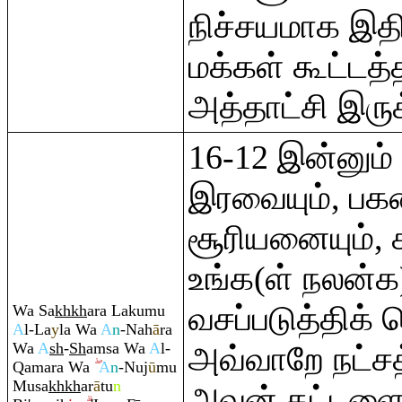
நிச்சயமாக இதில
மக்கள் கூட்டத்
அத்தாட்சி இருக
16-12 இன்னும
இரவையும், பகல
சூரியனையும், 
உங்க(ள் நலன்க
வசப்படுத்திக்
Wa Sa
kh
kh
a
ra
Lakumu
A
l-La
y
la Wa
A
n
-Nah
ā
ra
Wa
A
sh
-
Sh
a
m
sa Wa
A
l-
அவ்வாறே நட்சத
Q
ama
ra
Wa
A
n
-Nuj
ū
mu
Musa
kh
kh
a
r
ā
tu
n
அவன் கட்டளைப