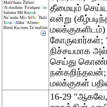
Mal
ā
'ikatu
Ž
ālim
ī
தீமையும் செய்
'A
n
fusihi
m
Fa'al
q
aw
A
s-
Salama Mā Ku
nn
ā
என்று (கீழ்படி
Na`malu Mi
n
S
ū
'i
n
Bal
á
'I
nn
a
A
ll
āha `Al
ī
mu
n
மலக்குகளிடம்
Bimā Ku
n
tu
m
Ta`mal
ū
na
கோருவார்கள்;
நிச்சயமாக அல்
செய்து கொண்ட
நன்கறிந்தவன்;
மலக்குகள் பதில
16-29 "ஆகவே, 