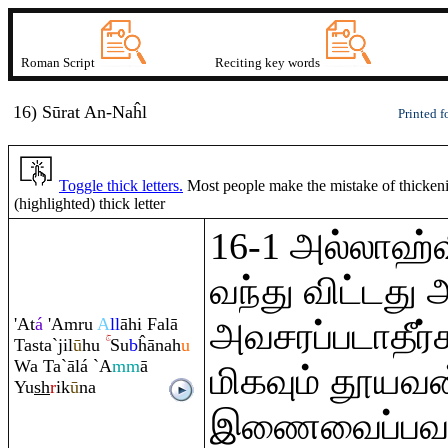
Roman Script
Reciting key words
16) Sūrat
A
n
-Naĥl
Printed f
Toggle thick letters.
Most people make the mistake of thickening
(highlighted) thick letter
16-1 அல்லாஹ்
வந்து விட்டது 
'At
á
'A
m
ru
A
ll
āhi Falā
அவசரப்படாதீர்
Tasta`jil
ū
hu
Su
b
ĥānah
u
Wa Ta`ālá `A
mm
ā
மிகவும் தூயவன
Yu
sh
r
ik
ū
na
இணைவைப்பவற்