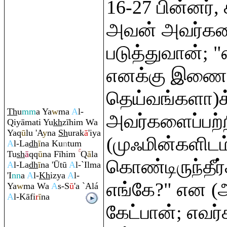
16-27 பின்னர்,
அவன் அவர்கள
படுத்துவான்; 
எனக்கு இணை
தெய்வங்களா)க்
Th
u
mm
a Ya
w
ma
A
l-
அவர்களைப்பற்
Q
iyāmati Yu
kh
zīhi
m
Wa
Ya
q
ū
lu 'A
y
na
Sh
u
ra
k
ā
'iya
(முஃமின்களிடம
A
l-La
dh
ī
na Ku
n
tu
m
Tu
sh
ā
q
q
ū
na Fīhi
m
Q
ā
la
கொண்டிருந்தீ
A
l-La
dh
ī
na 'Ūtū
A
l-`Ilma
'I
nn
a
A
l-
Kh
izya
A
l-
எங்கே?" என (
Ya
w
ma Wa
A
s-S
ū
'a `Alá
A
l-Kāfi
r
ī
na
கேட்பான்; எவர்