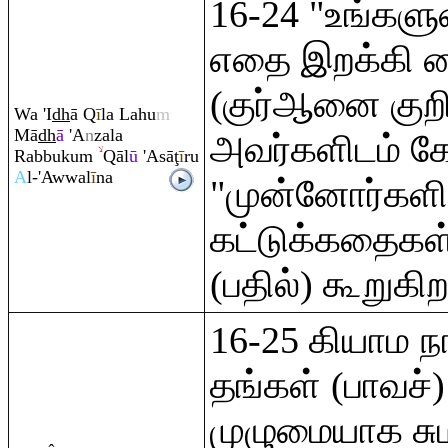
16-24 "உங்க
எதை இறக்கி வ
(குர்ஆனை குறிப
Wa 'I
dh
ā
Q
ī
la Lahu
m
Mā
dh
ā
'A
n
zala
அவர்களிடம் கேட
Ra
bbuku
m
Q
āl
ū
'Asā
ţ
ī
r
u
A
l-'Awwal
ī
na
"முன்னோர்களி
கட்டுக்கதைகள்
(பதில்) கூறுகிற
16-25 கியாம ந
தங்கள் (பாவச
முழுமையாக சுமக