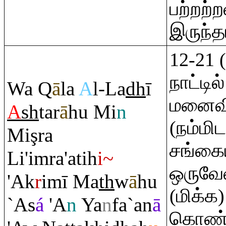
பற்றற்
இருந்த
12-21 
நாட்டில
Wa
Q
ā
la
A
l-La
dh
ī
மனைவி
A
sh
ta
r
ā
hu Mi
n
(நம்மி
Mi
ş
ra
சங்கை
Li'i
m
ra
'atih
i~
ஒருவே
'Ak
r
imī Ma
th
w
ā
hu
(மிக்க
`As
á
'A
n
Ya
n
fa`an
ā
கொண்ட