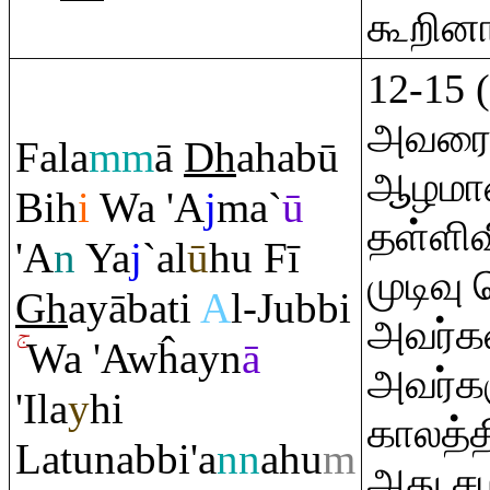
கூறினா
12-15 
அவரை 
Fala
mm
ā
Dh
ahabū
ஆழமான
Bih
i
Wa 'A
j
ma`
ū
தள்ளிவ
'A
n
Ya
j
`al
ū
hu Fī
முடிவு 
Gh
ayābati
A
l-Jubbi
அவர்கள
Wa 'Awĥayn
ā
அவர்கள
'Ila
y
hi
காலத்தி
Latunabbi'a
nn
ahu
m
அது ச