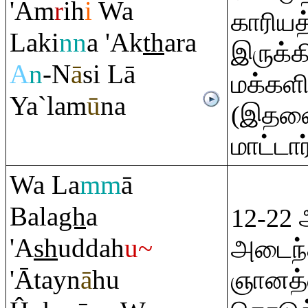
'A
m
r
ih
i
Wa
காரியத
Laki
nn
a 'Ak
th
a
ra
இருக்க
A
n
-N
ā
si Lā
மக்களி
Ya`lam
ū
na
(இதனை
மாட்டார
Wa La
mm
ā
Bala
gh
a
12-22 
'A
sh
uddah
u~
அடைந்த
'Ātayn
ā
hu
ஞானத்த