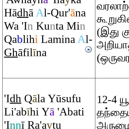
வரலாற்
Hā
dh
ā
A
l-
Q
ur'
ā
na
கூறுகி
Wa 'I
n
Ku
n
ta Mi
n
(இது க
Q
a
b
lih
i
Lamina
A
l-
அறியா
Gh
āfil
ī
na
(ஒருவரா
'I
dh
Q
ā
la Yūsufu
12-4 ய
Li'ab
ī
hi Y
ā
'Abati
தந்தைய
'I
nn
ī
Ra
'a
y
tu
அருமை