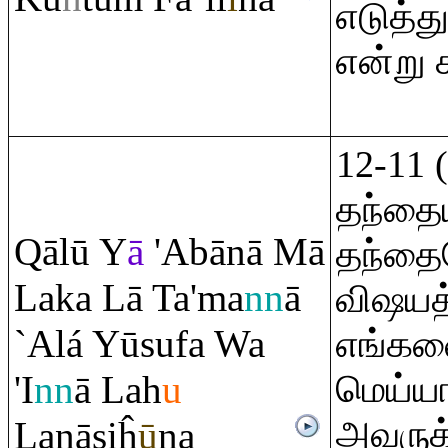
எடுத்த
என்று 
12-11 (
தந்தைய
Q
ālū Y
ā
'Abānā Mā
தந்தை
Laka Lā Ta'ma
nn
ā
விஷயத்
`Alá Yūsufa Wa
எங்கள
'I
nn
ā Lah
u
மெய்ய
அவருக
Lanā
ş
iĥ
ū
na