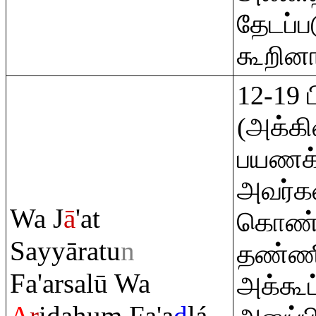
தேடப்ப
கூறினா
12-19 
(அக்க
பயணக்க
அவர்கள
Wa J
ā
'at
கொண்ட
Sayyā
ra
tu
n
தண்ணீ
Fa'arsalū Wa
அக்கூட