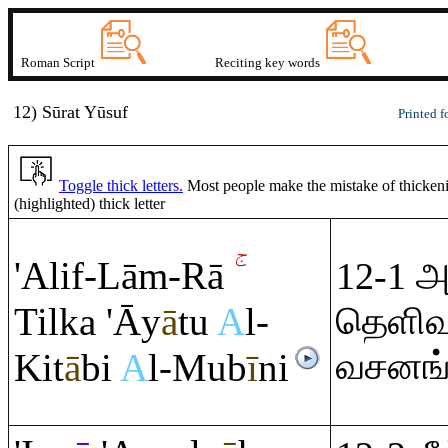
Roman Script
Reciting key words
12) Sūrat Yūsuf
Printed f
Toggle thick letters.
Most people make the mistake of thickening
(highlighted) thick letter
'Alif-Lā
m
-
Rā
12-1 அ
Tilka 'Āy
ā
tu
A
l-
தெளிவ
வசனங்
Kit
ā
bi
A
l-Mub
ī
ni