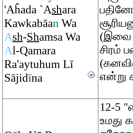
'Aĥada `A
sh
a
ra
பதினோர
Kawkabāa
n
Wa
சூரியனு
(இவை ய
A
sh
-
Sh
a
m
sa Wa
சிரம்
A
l-
Q
ama
ra
(கனவில
Ra
'aytuhu
m
Lī
என்று 
Sājid
ī
na
12-5 
உமது 