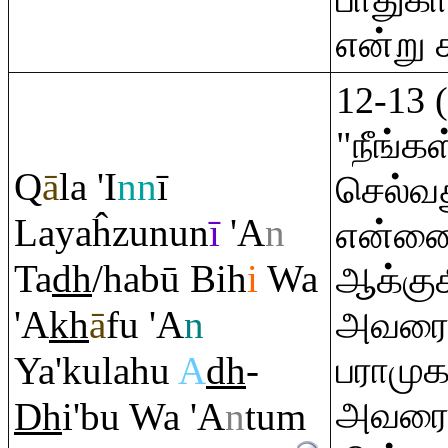
என்று 
12-13 
"நீங்
Q
ā
la 'I
nn
ī
செல்வத
Layaĥzunun
ī
'A
n
என்னை
Ta
dh
/habū Bih
i
Wa
ஆக்குக
'A
kh
ā
fu 'A
n
அவரை 
Ya'kulahu
A
dh
-
பராமுக
அவரை ஓ
Dh
i'bu Wa 'A
n
tu
m