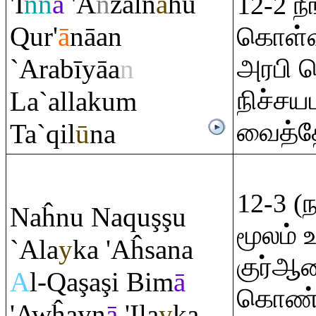
'I
nn
ā
'A
n
zaln
ā
hu
12-2 நீ
Q
ur'
ā
nāan
கொள்
`A
ra
bīyāa
n
அரபி 
நிச்சய
La`allaku
m
வைத்த
Ta`
q
il
ū
na
12-3 (
Naĥnu Na
q
u
ş
ş
u
மூலம் உ
`Ala
y
ka 'Aĥsana
குர்ஆ
A
l-
Q
a
ş
a
ş
i Bim
ā
கொண்
'Awĥayn
ā
'Ila
y
ka