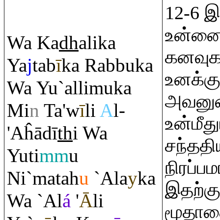
12-6 
உன்னைத
Wa Ka
dh
alika
கனவுக
Ya
j
tab
ī
ka
Ra
bbuka
உனக்கு
Wa Yu`allimuka
அவனு
Mi
n
Ta'w
ī
li
A
l-
உன்மீத
'Aĥādī
th
i Wa
சந்ததிய
Yuti
mm
u
நிரப்பம
Ni`matah
u
`Ala
y
ka
இதற்கு
Wa `Al
á
'
Ā
li
மூதாத