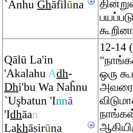
தின்று
`Anhu
Gh
āfil
ū
na
பயப்பட
கூறினா
12-14 
Q
ālū La'in
"நாங்
'Akalahu
A
dh
-
ஒரு கூ
Dh
i'bu Wa Naĥnu
அவரை 
`U
ş
batun 'I
nn
ā
விடுமா
நாங்க
'I
dh
āa
n
ஆகியிர
La
kh
āsir
ū
na