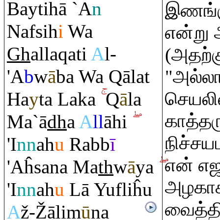
Baytihā `A
n
இணங்கு
Nafsih
i
Wa
என்று 
Gh
alla
q
ati
A
l-
(அதற்க
'A
b
w
ā
ba Wa
Q
ālat
"அல்லா
Ha
y
ta Laka
Q
ā
la
செயலில
காத்தர
Ma`ā
dh
a
A
ll
āhi
நிச்சய
'I
nn
ah
u
Ra
bb
ī
என் எ
'Aĥsana Ma
th
w
ā
ya
அழகா
'I
nn
ah
u
Lā Yufliĥu
வைத்திர
A
ž-
Ž
ālim
ū
na