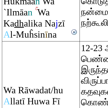
Ĥukmāa
n
Wa
கொடுத
நன்மை 
`Ilmāa
n
Wa
நற்கூல
Ka
dh
alika Na
j
zī
A
l-Muĥsin
ī
na
12-23 
பெண்ணி
இருந்த
விருப்
Wa
Rā
wadat/hu
கதவுகள
A
llatī Huwa Fī
கொண்டு