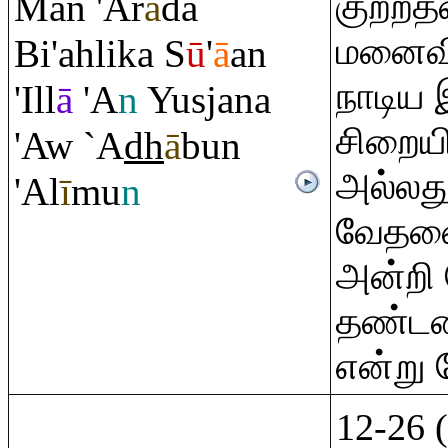
குற்றத
Man 'A
r
ā
da
மனைவிக
Bi'ahlika S
ū
'
ā
an
நாடிய 
'Ill
ā
'A
n
Yusjana
சிறைய
'Aw `A
dh
ā
bun
அல்லத
'Al
ī
mu
n
வேதன
அன்றி
தண்டனை
என்று 
12-26 