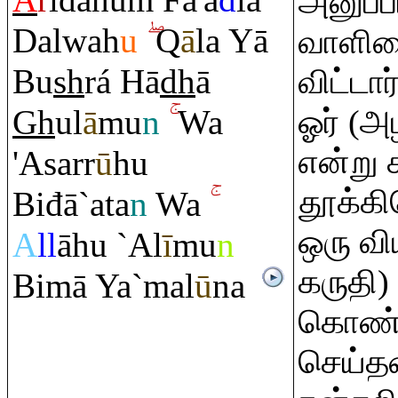
A
r
idahu
m
Fa'a
d
lá
அனுப்ப
Dalwah
u
Q
ā
la Yā
வாளியை
Bu
sh
rá Hā
dh
ā
விட்டா
Gh
ul
ā
mu
n
Wa
ஓர் (அ
என்று 
'Asarr
ū
hu
தூக்க
Biđā`ata
n
Wa
ஒரு வி
A
ll
āhu `Al
ī
mu
n
கருதி)
Bimā Ya`mal
ū
na
கொண்ட
செய்த