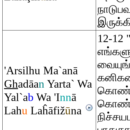
நாடுப
இருக்க
12-12
எங்களு
வையுங்
'Arsilhu Ma`anā
கனிகளை
Gh
adāa
n
Yarta` Wa
கொண்ட
Yal`a
b
Wa 'I
nn
ā
கொண்டு
Lah
u
Laĥāfiž
ū
na
நிச்சய
பாதுக