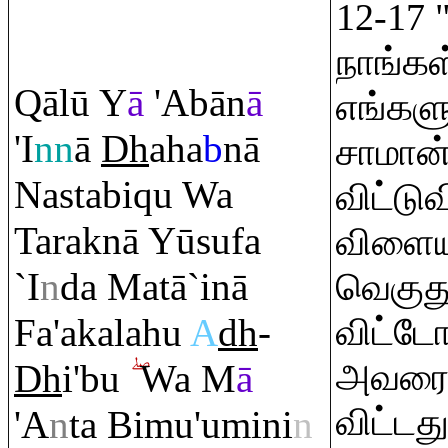
12-17 
நாங்க
Q
ālū Y
ā
'Abān
ā
எங்கள
'I
nn
ā
Dh
aha
b
nā
சாமான்
Nastabi
q
u Wa
விட்டுவ
Ta
ra
knā Yūsufa
விளைய
`I
n
da Matā`inā
வெகுதூ
Fa'akalahu
A
dh
-
விட்டோ
அவரை(ப்
Dh
i'bu
Wa M
ā
விட்டத
'A
n
ta Bimu'umini
n