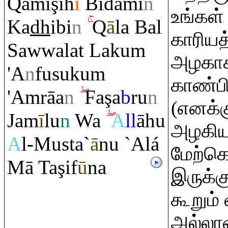
Q
amī
ş
ih
i
Bidami
n
உங்கள்
Ka
dh
ibi
n
Q
ā
la Bal
காரியத
Sawwalat Laku
m
அழகாக
'A
n
fusuku
m
காண்பி
'A
m
rā
a
n
Fa
ş
a
b
ru
n
(எனக்க
Jam
ī
lu
n
Wa
A
ll
āhu
அழகி
A
l-Musta`
ā
nu `Alá
மேற்க
Mā Ta
ş
if
ū
na
இருக்கு
கூறும்
அல்லா