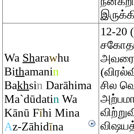
நன்கற
இருக்க
12-20
சகோதரர
Wa
Sh
a
ra
w
hu
அவரை 
Bi
th
amani
n
(விரல்
Ba
kh
si
n
Da
rā
hima
சில வெ
Ma`dūdati
n
Wa
அற்பமா
விற்றுவ
Kānū F
ī
hi Mina
விஷயத்
A
z-Zāhid
ī
na