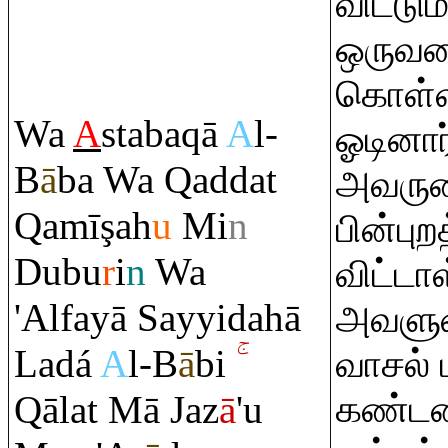
விட்டும
ஒருவரை
கொள்ள
Wa
A
staba
q
ā
A
l-
ஓடினார
B
ā
ba Wa
Q
addat
அவருட
Q
amī
ş
ah
u
Mi
n
பின்புற
Dubu
r
i
n
Wa
விட்டா
'Alfayā Sayyidahā
அவளு
Ladá
A
l-B
ā
bi
வாசல் 
Q
ālat Mā Jaz
ā
'u
கண்டனர