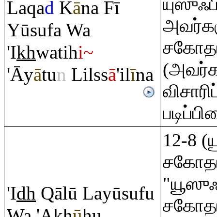
யுஸுஃப
La
q
a
d
K
ā
na Fī
அவர்
Yūsufa Wa
சகோதரர
'I
kh
watih
i~
(அவர்க
'Āy
ā
tu
n
Lilss
ā
'il
ī
na
விசாரி
படிப்ப
12-8 (
சகோதரர
"யூஸு
'I
dh
Q
ālū Layūsufu
சகோதரர
Wa 'A
kh
ū
hu