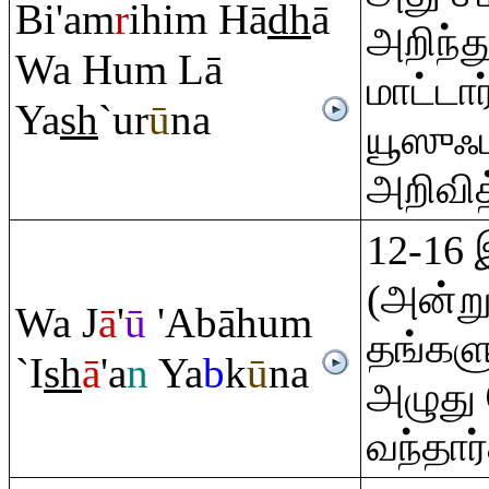
Bi'a
m
r
ihi
m
Hā
dh
ā
அறிந்
Wa Hu
m
Lā
மாட்டார
Ya
sh
`ur
ū
na
யூஸுஃப
அறிவித
12-16 
(அன்று
Wa J
ā
'
ū
'Abāhu
m
தங்கள
`I
sh
ā
'a
n
Ya
b
k
ū
na
அழுது
வந்தார