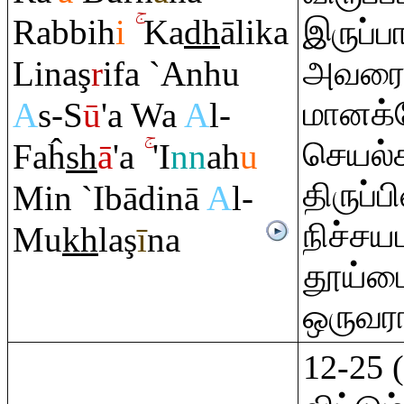
Ra
bbih
i
Ka
dh
ālika
இருப்பா
Lina
ş
r
ifa `Anhu
அவரைவி
மானக்
A
s-S
ū
'a Wa
A
l-
செயல்
Faĥ
sh
ā
'a
'I
nn
ah
u
திருப்
Min `Ibādinā
A
l-
நிச்சய
Mu
kh
la
ş
ī
na
தூய்ம
ஒருவரா
12-25