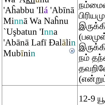
நம்மை
'Aĥabbu 'Il
á
'Abīnā
பிரிய
Mi
nn
ā Wa Naĥnu
இருக்க
`U
ş
batun 'I
nn
a
(பலமுள
'Abānā Lafī
Đ
al
ā
li
n
இருக்க
Mub
ī
ni
n
நம் தந
தவறிலே
(என்றும
12-9 ய