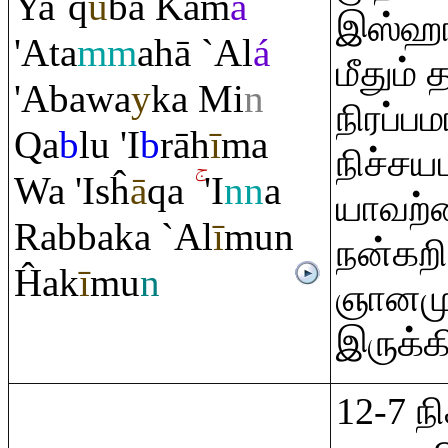
Ya`
q
ū
ba Kam
ā
இஸ்ஹா
'Ata
mm
ahā `Al
á
மீதும
'Abawa
y
ka Mi
n
நிரப்ப
Q
a
b
lu 'I
b
rā
h
ī
ma
நிச்ச
Wa 'Isĥ
ā
q
a
'I
nn
a
யாவற்ற
Ra
bbaka `Al
ī
mun
நன்கறி
Ĥak
ī
mu
n
ஞானம
இருக்க
12-7 ந