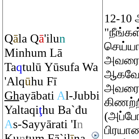
12-10 
"நீங்
Q
ā
la
Q
ā
'ilu
n
செய்யாத
Minhu
m
Lā
அவரை 
Ta
q
tulū Yūsufa Wa
ஆகவேண
'Al
q
ū
hu Fī
அவரை
Gh
ayābati
A
l-Jubbi
கிணற்ற
Yalta
q
i
ţ
hu Ba`đu
(அப்போ
A
s-Sayyā
ra
ti 'I
n
பிரயா
Ku
n
tu
m
Fā`il
ī
na