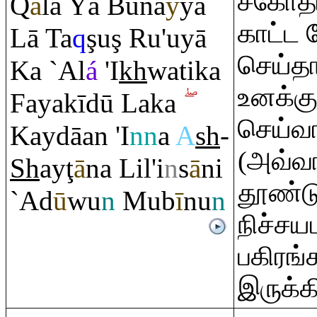
சகோதர
Q
ā
la Yā Buna
y
ya
காட்ட 
Lā Ta
q
ş
u
ş
Ru
'uyā
செய்தா
Ka `Al
á
'I
kh
watika
உனக்கு
Fayakīdū Laka
செய்வா
Kaydāan 'I
nn
a
A
sh
-
(அவ்வா
Sh
ay
ţ
ā
na Lil'i
n
s
ā
ni
தூண்டு
`Ad
ū
wu
n
Mub
ī
nu
n
நிச்சய
பகிரங
இருக்க