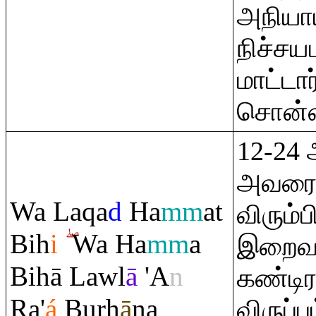
அநியாய
நிச்சய
மாட்டா
சொன்ன
12-24
அவரைத
Wa La
q
a
d
Ha
mm
at
விரும்
Bih
i
Wa Ha
mm
a
இறைவன
Bihā Lawl
ā
'A
n
கண்டிர
Ra
'
á
Burh
ā
na
விருப்