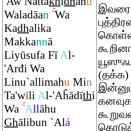
'Aw Natta
kh
i
dh
ah
u
இவரை ந
Waladāa
n
Wa
புத்தி
Ka
dh
alika
கொள்ள
Makka
nn
ā
கூறினா
Liyūsufa Fī
A
l-
யூஸுஃபு
'Arđi Wa
(தக்க)
Linu`allimah
u
Mi
n
இன்னும
Ta'w
ī
li
A
l-'Aĥādī
th
i
கனவுகள
Wa
A
ll
āhu
கூறுவத
Gh
ālibun `Al
á
கொடுத