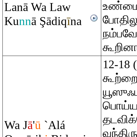
உண்ம
Lanā Wa Law
போதிலு
Ku
nn
ā
Ş
ādi
q
ī
na
நம்பவே 
கூறினா
12-18 
கூற்றை
யூஸுஃப
பொய்ய
தடவிக
Wa J
ā
'
ū
`Alá
வந்திர