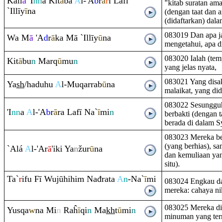
Kall
ā
'I
nn
a Kit
ā
ba
A
l-'A
b
r
ā
r
i Lafī
"kitab suratan am
`Illīy
ī
na
(dengan taat dan a
(didaftarkan) dalam
083019 Dan apa j
Wa M
ā
'A
d
r
ā
ka Mā `Illīy
ū
na
mengetahui, apa dia
083020 Ialah (temp
Kit
ā
bu
n
Mar
q
ū
mu
n
yang jelas nyata,
083021 Yang disa
Ya
sh
/haduhu
A
l-Mu
q
ar
ra
b
ū
na
malaikat, yang di
083022 Sesungguh
'I
nn
a
A
l-'A
b
r
ā
ra
Lafī Na`
ī
mi
n
berbakti (dengan t
berada di dalam S
083023 Mereka ber
(yang berhias), sa
`Alá
A
l-'Ar
ā
'iki Ya
n
žur
ū
na
dan kemuliaan yan
situ).
Ta`
r
ifu Fī Wujūhihi
m
Nađ
ra
ta
A
n
-Na`
ī
mi
083024 Engkau da
mereka: cahaya ni
083025 Mereka dib
Yus
q
a
w
na Mi
n
Ra
ĥ
ī
q
i
n
Ma
kh
t
ū
mi
n
minuman yang ter