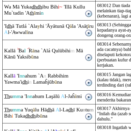
083012 Dan tiada
Wa Mā Yuka
dh
dh
ibu Bih
i~
'Illā Kullu
melainkan tiap-ti
Mu`tadin 'A
th
ī
mi
n
(kebenaran), lagi 
083013 (Sehingga)
'I
dh
ā Tutlá `Ala
y
hi 'Āyātunā
Q
ā
la 'Asā
ţ
ī
r
u
kepadanya ayat-aya
A
l-'Awwal
ī
na
dongeng orang-ora
083014 Sebenarnya
ada cacatnya) bah
Kallā
Ba
l
R
ā
na `Alá
Q
ulūbihi
m
Mā
diselaputi kekotor
Kānū Yaksib
ū
na
(perbuatan kufur 
kerjakan.
083015 Jangan lag
Kall
ā
'I
nn
ahu
m
`A
n
Ra
bbihi
m
(kalau tidak), mere
Yawma'i
dh
i
n
Lamaĥjūb
ū
na
terdinding dari (
083016 Kemudian
Th
u
mm
a 'I
nn
ahu
m
La
ş
ālū
A
l-Jaĥ
ī
mi
menderita bakaran
083017 Akhirnya 
Th
u
mm
a Yu
q
ā
lu Hā
dh
ā
A
l-La
dh
ī Ku
n
tu
m
"Inilah dia (azab
Bih
i
Tuka
dh
dh
ib
ū
na
dahulu."
083018 Ingatlah 