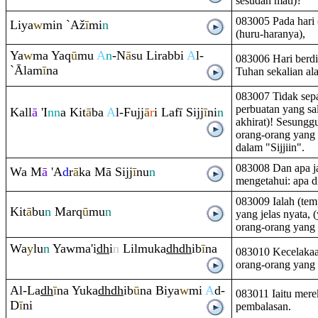
sesudah mati)?
083005 Pada hari 
Liya
w
min `Až
ī
mi
n
(huru-haranya),
Ya
w
ma Ya
q
ū
mu
A
n
-N
ā
su Li
ra
bbi
A
l-
083006 Hari berd
`Ālam
ī
na
Tuhan sekalian al
083007 Tidak sep
perbuatan yang sal
Kall
ā
'I
nn
a Kit
ā
ba
A
l-Fujj
ā
r
i Lafī Sijj
ī
ni
n
akhirat)! Sesungg
orang-orang yang b
dalam "Sijjiin".
083008 Dan apa j
Wa M
ā
'A
d
r
ā
ka Mā Sijj
ī
nu
n
mengetahui: apa dia
083009 Ialah (temp
Kit
ā
bu
n
Mar
q
ū
mu
n
yang jelas nyata
orang-orang yang 
Wa
y
lu
n
Yawma'i
dh
i
n
Lilmuka
dh
dh
ib
ī
na
083010 Kecelakaan 
orang-orang yang
Al-La
dh
ī
na Yuka
dh
dh
ib
ū
na Biya
w
mi
A
d-
083011 Iaitu mere
D
ī
ni
pembalasan.