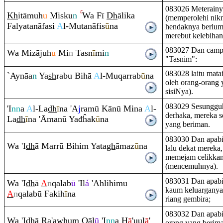
083026 Meterainya
Kh
itāmuh
u
Misku
n
Wa Fī
Dh
ālika
(memperolehi nikm
Falyatanāfasi
A
l-Mutanāfis
ū
na
hendaknya berlum
merebut kelebihan
083027 Dan campu
Wa Mizājuh
u
Mi
n
Tasn
ī
mi
n
"Tasnim":
083028 laitu mata
`Aynāa
n
Ya
sh
ra
bu Bihā
A
l-Mu
q
ar
ra
b
ū
na
oleh orang-orang 
sisiNya).
083029 Sesungguh
'I
nn
a
A
l-La
dh
ī
na 'A
j
ra
mū Kānū Mina
A
l-
derhaka, mereka s
La
dh
ī
na 'Āmanū Yađĥak
ū
na
yang beriman.
083030 Dan apabi
Wa 'I
dh
ā Marrū Bihi
m
Yata
gh
āmaz
ū
na
lalu dekat mereka
memejam celikkan
(mencemuhnya).
083031 Dan apabi
Wa 'I
dh
ā
A
n
q
alab
ū
'Il
á
'Ahlihimu
kaum keluarganya
A
n
q
alabū Fakih
ī
na
riang gembira;
083032 Dan apabi
Wa 'I
dh
ā
Ra
'awhu
m
Q
āl
ū
'I
nn
a H
ā
'uul
ā
'
orang yang berima