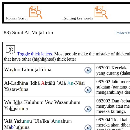
Roman Script
Reciting key words
83) Sūrat
A
l-Muţaffifī
n
Printed f
Toggle thick letters.
Most people make the mistake of thickenin
that have other (highlighted) thick letter
083001 Kecelakaa
Wa
y
lu
n
Lilmu
ţ
affif
ī
na
yang curang (dala
083002 Iaitu mer
Al-La
dh
ī
na 'I
dh
ā
A
ktālū `Alá
A
n
-N
ā
si
sukatan (gantang 
Yastawf
ū
na
mengambilnya de
083003 Dan (sebal
Wa 'I
dh
ā Kālūhu
m
'Aw Wazanūhu
m
menyukat atau me
Yu
kh
sir
ū
na
mereka kurangi.
083004 Tidakkah
'Alā Yažu
nn
u 'Ūla'ika 'A
nn
ahu
m
mereka akan diban
Ma
b
`ū
th
ū
na