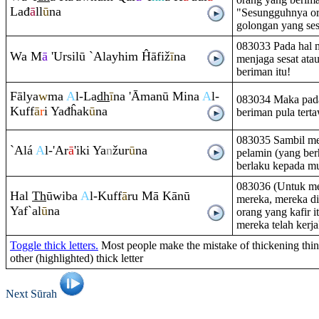
Lađ
ā
ll
ū
na
"Sesungguhnya or
golongan yang ses
083033 Pada hal m
Wa M
ā
'Ursilū `Alayhi
m
Ĥāfiž
ī
na
menjaga sesat ata
beriman itu!
Fālya
w
ma
A
l-La
dh
ī
na 'Āmanū Mina
A
l-
083034 Maka pada 
Kuff
ā
r
i Yađĥak
ū
na
beriman pula terta
083035 Sambil mer
`Alá
A
l-'Ar
ā
'iki Ya
n
žur
ū
na
pelamin (yang berh
berlaku kepada m
083036 (Untuk m
Hal
Th
ūwiba
A
l-Kuff
ā
ru
Mā Kānū
mereka, mereka d
Yaf`al
ū
na
orang yang kafir i
mereka telah kerj
Toggle thick letters.
Most people make the mistake of thickening thin 
other (highlighted) thick letter
Next Sūrah