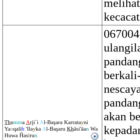
melihat
kecaca
067004
ulangil
pandan
berkali-
nescay
pandan
akan be
Th
u
mm
a
A
rji`i
A
l-Ba
ş
a
ra
Kar
ra
ta
y
ni
kepada
Ya
n
q
ali
b
'Ila
y
ka
A
l-Ba
ş
a
ru
Kh
āsi'āa
n
Wa
Huwa Ĥas
ī
r
u
n