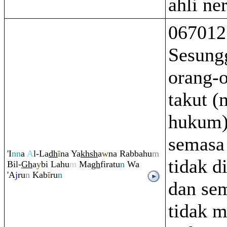
ahli ne
067012
Sesung
orang-
takut (
hukum)
semasa
'I
nn
a
A
l-La
dh
ī
na Ya
kh
sh
a
w
na
Ra
bbahu
m
tidak d
Bil-
Gh
a
y
bi Lahu
m
Ma
gh
fi
ra
tu
n
Wa
'A
j
ru
n
Kab
ī
r
u
n
dan se
tidak m