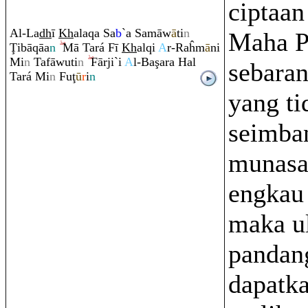
ciptaan
Al-La
dh
ī
Kh
ala
q
a Sa
b
`a Samāw
ā
ti
n
Maha P
Ţ
ibā
q
āa
n
Mā Tará Fī
Kh
al
q
i
A
r-
Ra
ĥm
ā
ni
Mi
n
Tafāwuti
n
Fārji`i
A
l-Ba
ş
a
ra
Hal
sebara
Tará Mi
n
Fu
ţ
ū
r
i
n
yang ti
seimba
munasab
engkau
maka u
pandang
dapatk