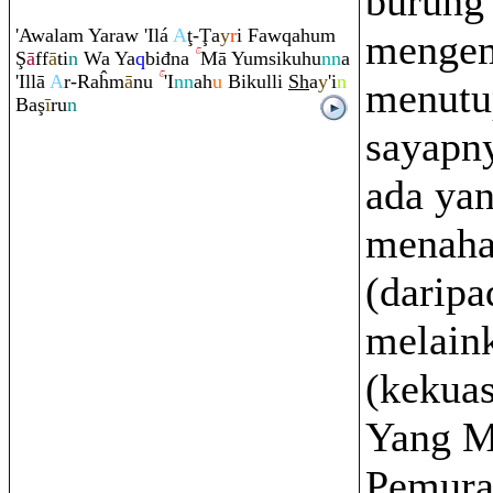
burung 
'Awala
m
Ya
ra
w 'Ilá
A
ţ
-
Ţ
a
y
r
i Faw
q
ahu
m
menge
Ş
ā
ff
ā
ti
n
Wa Ya
q
biđna
Mā Yu
m
sikuhu
nn
a
'Illā
A
r-
Ra
ĥm
ā
nu
'I
nn
ah
u
Bikulli
Sh
a
y
'i
n
menutu
Ba
ş
ī
r
u
n
sayapn
ada ya
menaha
(daripa
melain
(kekuas
Yang 
Pemura