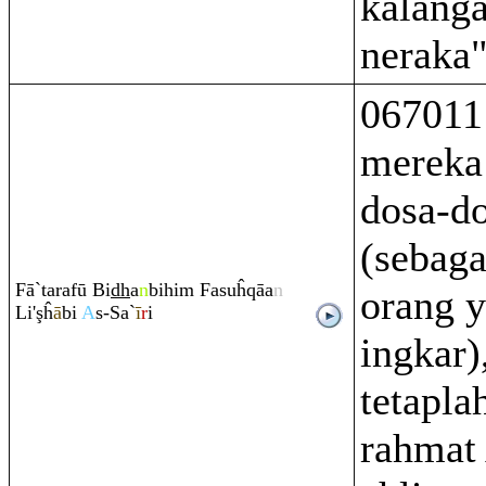
kalanga
neraka"
067011
mereka
dosa-d
(sebaga
Fā`ta
ra
fū Bi
dh
a
n
bihi
m
Fasuĥ
q
āa
n
orang y
Li'
ş
ĥ
ā
bi
A
s-Sa`
ī
r
i
ingkar)
tetapla
rahmat 