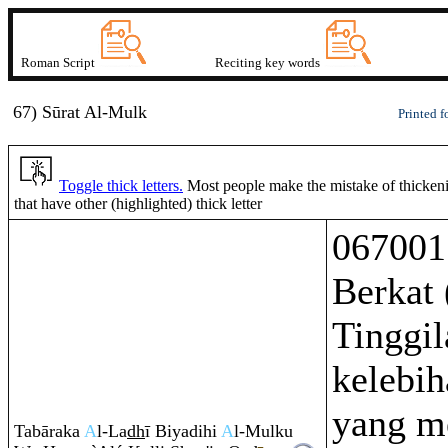
Roman Script
Reciting key words
67) Sūrat
A
l-Mulk
Printed f
Toggle thick letters.
Most people make the mistake of thickenin
that have other (highlighted) thick letter
067001
Berkat 
Tinggil
kelebi
yang m
Tabā
ra
ka
A
l-La
dh
ī Biyadihi
A
l-Mulku