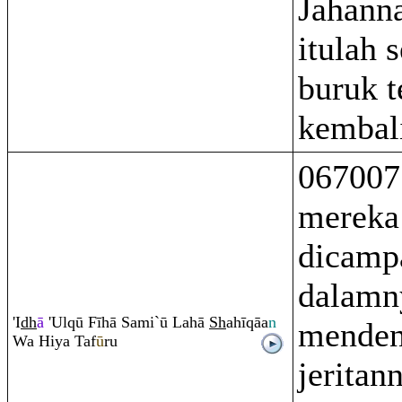
Jahann
itulah 
buruk 
kembal
067007
mereka
dicamp
dalamn
'I
dh
ā
'Ul
q
ū Fīhā Sami`ū Lahā
Sh
ahī
q
āa
n
menden
Wa Hiya Taf
ū
ru
jeritan