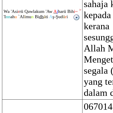
sahaja
Wa 'Asi
r
rū
Q
awlaku
m
'Aw
A
j
harū Bih
i~
kepada 
'I
nn
ah
u
`Al
ī
mu
n
Bi
dh
ā
ti
A
ş
-
Ş
ud
ū
r
i
kerana
sesung
Allah 
Menget
segala (
yang te
dalam 
067014