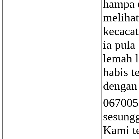
hampa 
melihat
kecacat
ia pula
lemah l
habis t
dengan 
067005
sesung
Kami t