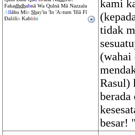
kami k
Faka
dh
dh
a
b
nā Wa
Q
ulnā Mā Nazzala
A
ll
āhu Mi
n
Sh
a
y
'in 'In 'A
n
tu
m
'Illā Fī
(kepada
Đ
al
ā
li
n
Kab
ī
r
i
n
tidak 
sesuat
(wahai
mendak
Rasul) 
berada
kesesat
besar! 