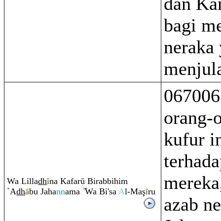
dan Ka
bagi m
neraka
menjula
067006
orang-
kufur i
terhad
mereka,
Wa Lilla
dh
ī
na Kafarū Bi
ra
bbihi
m
`A
dh
ā
bu Jaha
nn
ama
Wa Bi'sa
A
l-Ma
ş
ī
r
u
azab ne