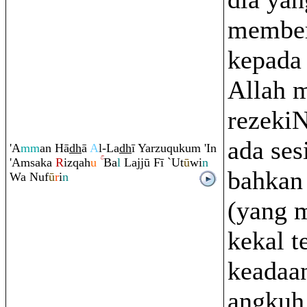
member
kepada
Allah 
rezeki
ada ses
'A
mm
an Hā
dh
ā
A
l-La
dh
ī Yarzu
q
uku
m
'In
'A
m
saka
R
iz
q
ah
u
Ba
l
Lajjū Fī `Ut
ū
wi
n
bahkan
Wa Nuf
ū
r
i
n
(yang m
kekal t
keadaa
angkuh 