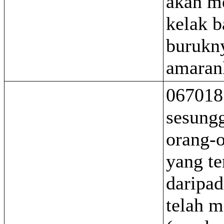
akan m
kelak 
burukn
amara
067018
sesung
orang-o
yang te
daripa
telah 