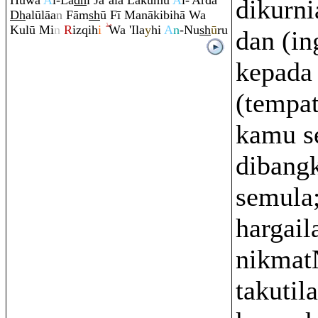
Huwa
A
l-La
dh
ī Ja`ala Lakumu
A
l-'Arđa
dikurni
Dh
alūlāa
n
Fā
m
sh
ū Fī Manākibihā Wa
Kulū Mi
n
R
iz
q
ih
i
Wa 'Ila
y
hi
A
n
-Nu
sh
ū
ru
dan (in
kepada 
(tempa
kamu s
dibangk
semula
hargail
nikmat
takutil