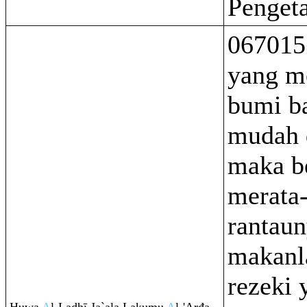
Penget
067015
yang m
bumi b
mudah 
maka be
merata-
rantaun
makanl
rezeki 