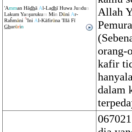
'A
mm
an Hā
dh
ā
A
l-La
dh
ī Huwa Ju
n
du
n
Allah 
Laku
m
Ya
n
ş
u
ru
ku
m
Mi
n
D
ū
ni
A
r-
Ra
ĥm
ā
ni
'Ini
A
l-Kāfir
ū
na 'Illā Fī
Pemura
Gh
ur
ū
r
i
n
(Seben
orang-
kafir ti
hanyal
dalam 
terpeda
067021
dia yan