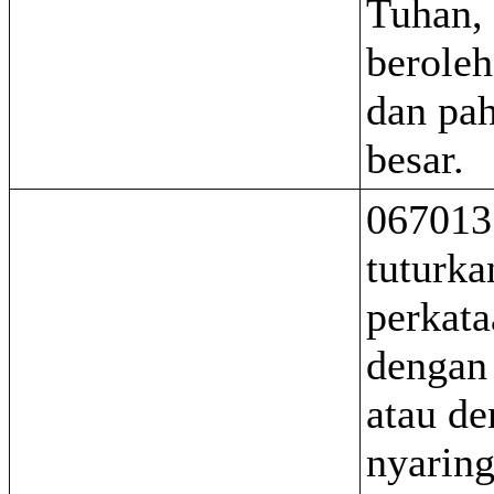
Tuhan,
berole
dan pa
besar.
067013
tuturka
perkat
dengan
atau d
nyaring