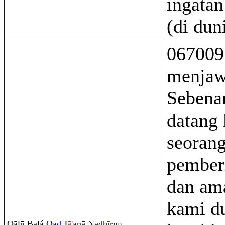
ingata
(di dun
067009
menjaw
Sebenar
datang
seoran
pember
dan ama
kami du
Q
ālū Balá
Q
a
d
J
ā
'anā Na
dh
ī
r
u
n