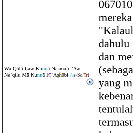
067010
mereka 
"Kalau
dahulu
dan m
(sebaga
Wa
Q
ālū Law Ku
nn
ā Nasma`u 'Aw
Na`
q
ilu Mā Ku
nn
ā F
ī
'A
ş
ĥ
ā
bi
A
s-Sa`
ī
r
i
yang m
kebenar
tentula
termas