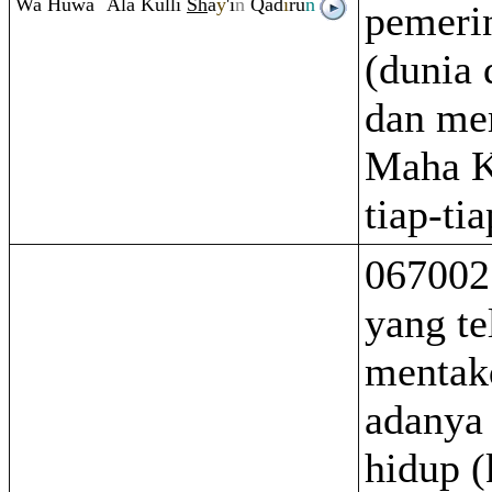
Wa Huwa `Alá Kulli
Sh
a
y
'i
n
Q
ad
ī
r
u
n
pemeri
(dunia 
dan me
Maha K
tiap-ti
067002
yang te
mentak
adanya
hidup (