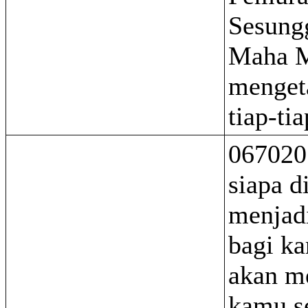
Sesung
Maha M
menget
tiap-ti
067020
siapa d
menjadi
bagi k
akan m
kamu se