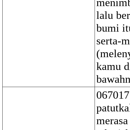
menimb
lalu be
bumi i
serta-m
(melen
kamu d
bawahn
067017
patutk
merasa