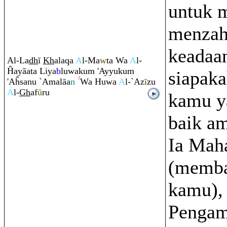
untuk 
menzah
keadaa
Al-La
dh
ī
Kh
ala
q
a
A
l-Ma
w
ta Wa
A
l-
Ĥayāata Liya
b
luwaku
m
'Ayyuku
m
siapaka
'Aĥsanu `Amalāa
n
Wa Huwa
A
l-`Az
ī
zu
A
l-
Gh
af
ū
ru
kamu y
baik a
Ia Mah
(memba
kamu),
Pengam