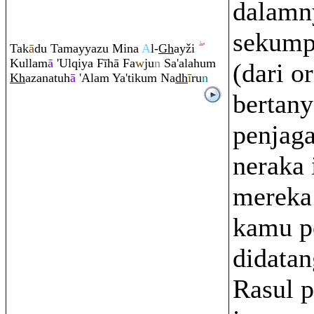
dalamn
sekump
Tak
ā
du Tamayyazu Mina
A
l-
Gh
ayži
Kullam
ā
'Ul
q
iya Fīhā Fa
w
ju
n
Sa'alahu
m
(dari o
Kh
azanatuh
ā
'Ala
m
Ya'tiku
m
Na
dh
ī
r
u
n
bertany
penjag
neraka 
mereka
kamu p
didatan
Rasul 