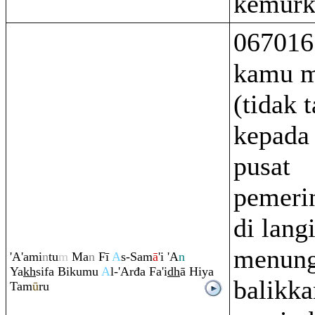
kemurk
067016
kamu m
(tidak 
kepada
pusat
pemeri
di langi
menung
'A'ami
n
tu
m
Ma
n
Fī
A
s-Sam
ā
'i 'A
n
Ya
kh
sifa Bikumu
A
l-'Arđa Fa'i
dh
ā Hiya
balikk
Tam
ū
ru