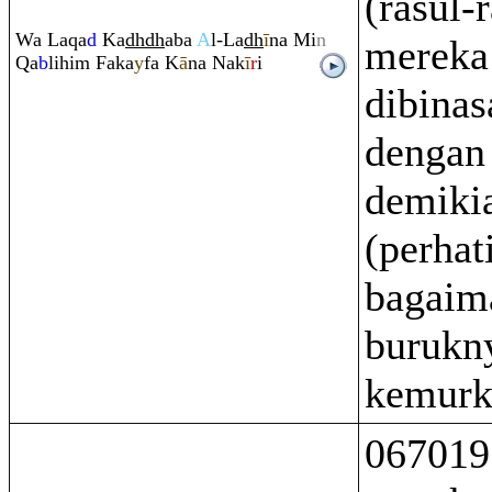
(rasul-
Wa La
q
a
d
Ka
dh
dh
aba
A
l-La
dh
ī
na Mi
n
mereka
Q
a
b
lihi
m
Faka
y
fa K
ā
na Nak
ī
r
i
dibinas
dengan
demiki
(perhat
bagaim
burukn
kemurk
067019