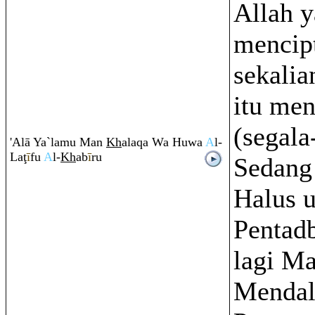
Allah 
mencip
sekali
itu men
(segala
'Alā Ya`lamu Man
Kh
ala
q
a Wa Huwa
A
l-
La
ţ
ī
fu
A
l-
Kh
ab
ī
r
u
Sedang
Halus 
Pentad
lagi M
Menda