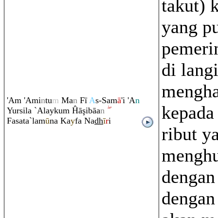
takut) 
yang pu
pemeri
di langi
mengha
'A
m
'Ami
n
tu
m
Ma
n
Fī
A
s-Sam
ā
'i 'A
n
kepada
Yursila `Alayku
m
Ĥā
ş
ibāa
n
Fasata`lam
ū
na Ka
y
fa Na
dh
ī
r
i
ribut y
menghu
dengan
dengan