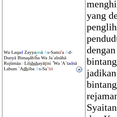
menghia
yang de
penglih
pendud
dengan 
Wa La
q
a
d
Zayya
nn
ā
A
s-Sam
ā
'a
A
d-
Du
n
yā Bima
ş
āb
ī
ĥa Wa Ja`alnāhā
bintan
Ru
jūmāa
n
Lil
sh
sh
ayā
ţ
ī
ni
Wa 'A`ta
d
nā
Lahu
m
`A
dh
ā
ba
A
s-Sa`
ī
r
i
jadikan
bintang
rejama
Syaitan