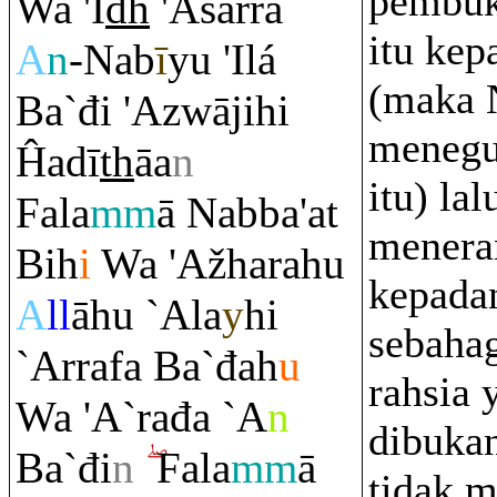
pembuk
Wa 'I
dh
'Asar
ra
itu kep
A
n
-Nab
ī
yu 'Ilá
(maka 
Ba`đi 'Azwājihi
menegur
Ĥadī
th
āa
n
itu) lal
Fala
mm
ā Nabba'at
menera
Bih
i
Wa 'Ažha
ra
hu
kepada
A
ll
āhu `Ala
y
hi
sebahag
`Ar
ra
fa Ba`đah
u
rahsia 
Wa 'A`
ra
đa `A
n
dibuka
Ba`đi
n
Fala
mm
ā
tidak 