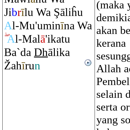
(maka 
Ji
b
r
ī
lu Wa
Ş
āliĥu
demikia
A
l-Mu'umin
ī
na Wa
akan be
A
l-Mal
ā
'ikatu
kerana
Ba`da
Dh
ālika
sesung
Ž
ah
ī
r
u
n
Allah a
Pembel
selain d
serta o
yang so