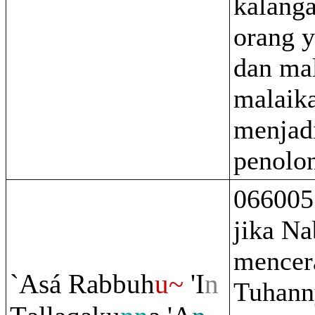
kalanga
orang 
dan mal
malaika
menjad
penolo
066005 
jika Na
mencer
`Asá
Ra
bbuh
u~
'I
n
Tuhann