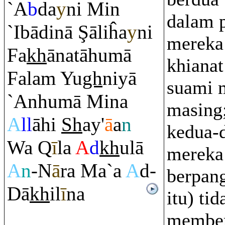
`A
b
da
y
ni Min
dalam p
`Ibādinā
Ş
āliĥa
y
ni
mereka
Fa
kh
ānatāhumā
khianat
Fala
m
Yu
gh
niyā
suami 
`Anhumā Mina
masing
A
ll
āhi
Sh
ay'
ā
a
n
kedua-
Wa
Q
ī
la
A
d
kh
ulā
mereka
A
n
-N
ā
ra
Ma`a
A
d-
berpan
Dā
kh
il
ī
na
itu) ti
member