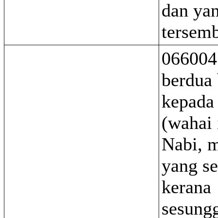
dan ya
tersemb
066004
berdua 
kepada
(wahai i
Nabi, m
yang se
kerana
sesung