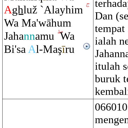
terhada
A
gh
luž `Alayhi
m
Dan (s
Wa Ma'wāhu
m
tempat
Jaha
nn
amu
Wa
ialah n
Bi'sa
A
l-Ma
ş
ī
r
u
Jahann
itulah 
buruk 
kembal
066010
menge