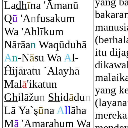
yang b
La
dh
ī
na 'Āmanū
bakara
Q
ū
'A
n
fusaku
m
manusi
Wa 'Ahlīku
m
(berhal
Nā
rā
a
n
Wa
q
ūduhā
itu dij
A
n
-N
ā
su Wa
A
l-
dikawal
Ĥijā
ra
tu `Alayhā
malaika
Mal
ā
'ikatun
yang ke
Gh
ilāžu
n
Sh
id
ā
du
n
(layana
Lā Ya`
ş
ū
na
A
ll
āha
mereka
M
ā
'Ama
ra
hu
m
Wa
mender