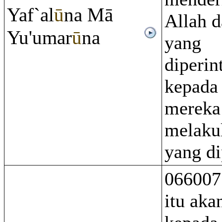
Yaf`al
ū
na Mā
Allah d
Yu'umar
ū
na
yang
diperi
kepada
mereka 
melaku
yang di
066007
itu aka