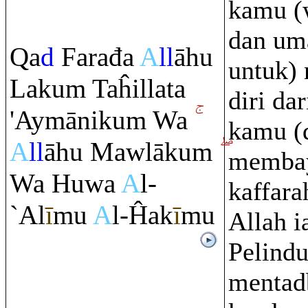
kamu (
dan um
Q
a
d
Fa
ra
đa
A
ll
āhu
untuk)
Laku
m
Taĥillata
diri da
'Aymāniku
m
Wa
kamu (
A
ll
āhu Mawlāku
m
membay
Wa Huwa
A
l-
kaffara
`Al
ī
mu
A
l-Ĥak
ī
mu
Allah i
Pelind
mentad