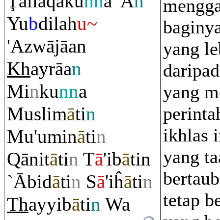
Ţ
alla
q
aku
nn
a 'A
n
mengga
Yu
b
dilah
u~
baginya 
'Azwājāan
yang le
Kh
ay
rā
a
n
daripad
Mi
n
ku
nn
a
yang m
Muslim
ā
ti
n
perinta
ikhlas 
Mu'umin
ā
ti
n
yang ta
Q
ānit
ā
ti
n
T
ā
'ib
ā
tin
bertaub
`Ābid
ā
ti
n
S
ā
'iĥ
ā
ti
n
tetap b
Th
ayyib
ā
ti
n
Wa