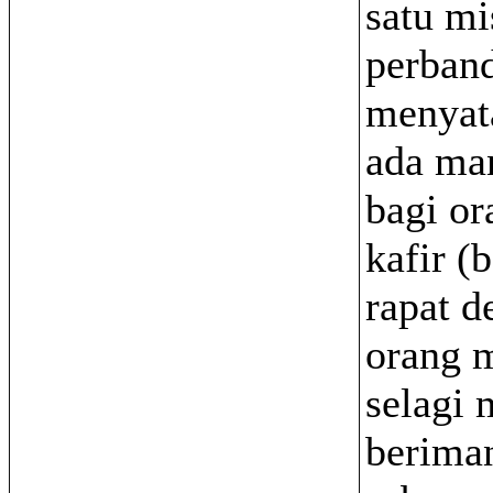
satu mi
perban
menyat
ada ma
bagi or
kafir (
rapat d
orang 
selagi 
berima