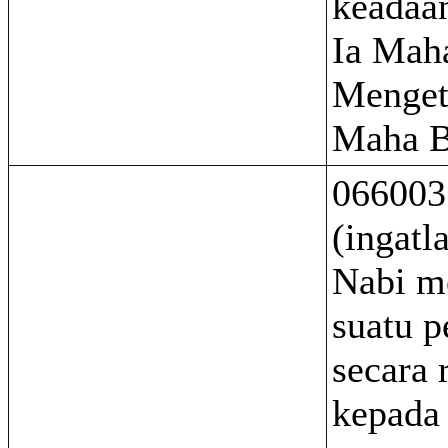
keadaa
Ia Mah
Mengeta
Maha B
066003
(ingatl
Nabi m
suatu p
secara 
kepada 