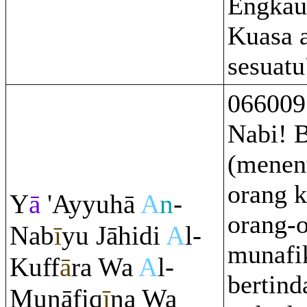
Engka
Kuasa a
sesuatu
066009
Nabi! B
(menen
orang k
Y
ā
'Ayyuhā
A
n
-
orang-
Nab
ī
yu Jāhidi
A
l-
munafik
Kuff
ā
ra
Wa
A
l-
bertind
Munāfi
q
ī
na Wa