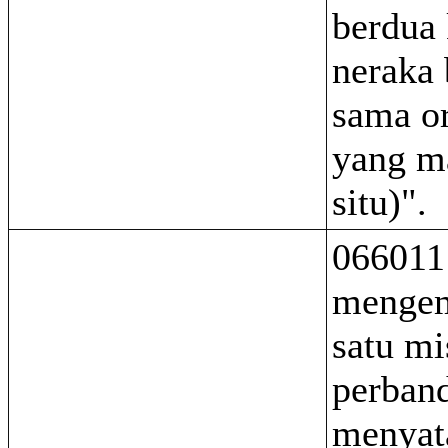
berdua
neraka
sama o
yang m
situ)".
066011
menge
satu mi
perban
menyat