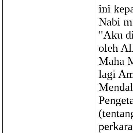
ini kep
Nabi m
"Aku di
oleh Al
Maha M
lagi A
Menda
Penget
(tentan
perkara