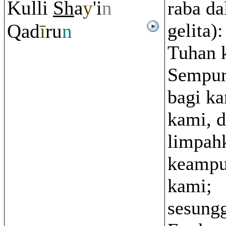
Kulli
Sh
a
y
'i
n
raba da
gelita)
Q
ad
ī
r
u
n
Tuhan 
Sempur
bagi k
kami, 
limpah
keampu
kami;
sesung