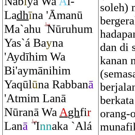
Nab
ī
ya Wa
A
l-
soleh) 
La
dh
ī
na 'Āmanū
bergera
Ma`ahu
Nū
ru
hu
m
hadapa
Yas`á Ba
y
na
dan di 
'Aydīhi
m
Wa
kanan 
Bi'aymānihi
m
(semas
Ya
q
ūl
ū
na
Ra
bban
ā
berjala
'Atmi
m
Lanā
berkata
Nū
ra
nā Wa
A
gh
fi
r
orang-
Lan
ā
'I
nn
aka `Alá
munafi