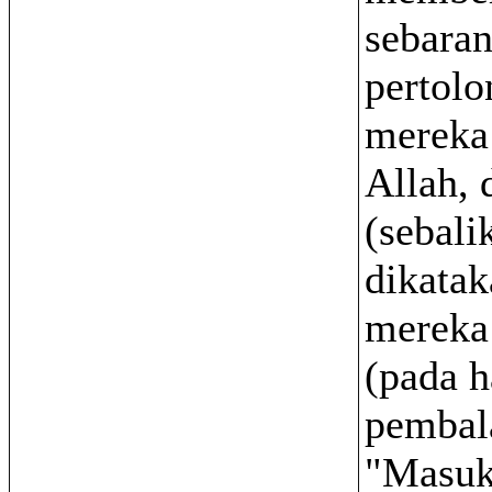
sebara
pertol
mereka 
Allah, 
(sebali
dikata
mereka
(pada h
pembal
"Masuk