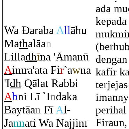
ada mu
kepada
Wa
Đ
a
ra
ba
A
ll
āhu
mukmi
Ma
th
alāa
n
(berhub
Lilla
dh
ī
na 'Āmanū
dengan
A
i
m
ra
'ata Fi
r
`a
w
na
kafir k
'I
dh
Q
ālat
Ra
bbi
terjeja
A
b
ni Lī `I
n
daka
imannya
Baytāa
n
Fī
A
l-
perihal 
Firaun,
Ja
nn
ati Wa Najjinī