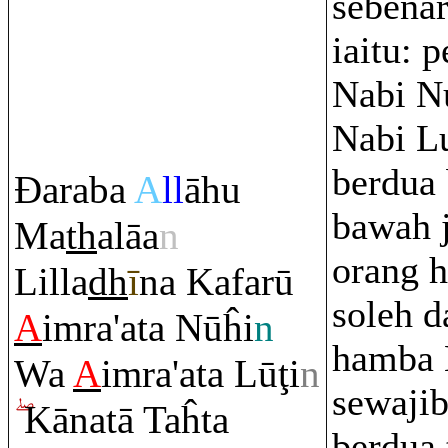
sebenar
iaitu: p
Nabi Nu
Nabi L
berdua 
Đ
a
ra
ba
A
ll
āhu
bawah 
Ma
th
alāa
n
orang 
Lilla
dh
ī
na Kafarū
soleh d
A
i
m
ra
'ata Nūĥi
n
hamba 
Wa
A
i
m
ra
'ata Lū
ţ
i
n
sewaji
Kānatā Taĥta
berdua 