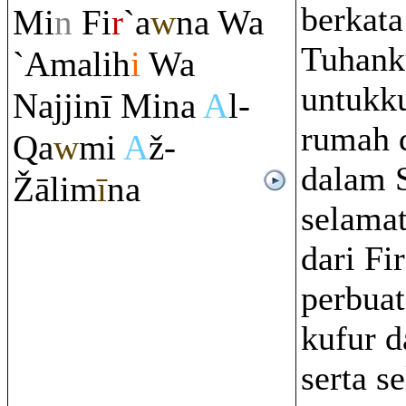
berkata
Mi
n
Fi
r
`a
w
na Wa
Tuhank
`Amalih
i
Wa
untukk
Najjinī Mina
A
l-
rumah 
Q
a
w
mi
A
ž-
dalam 
Ž
ālim
ī
na
selama
dari Fi
perbua
kufur d
serta s