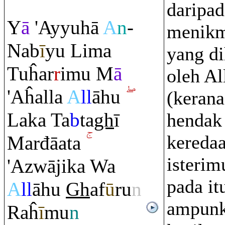
daripad
Y
ā
'Ayyuhā
A
n
-
menikm
Nab
ī
yu Lima
yang di
Tuĥar
r
imu M
ā
oleh Al
'Aĥalla
A
ll
āhu
(kerana
Laka Ta
b
ta
gh
ī
hendak
keredaa
Marđāata
isteri
'Azwājika Wa
pada it
A
ll
āhu
Gh
af
ū
ru
n
ampun
Ra
ĥ
ī
mu
n