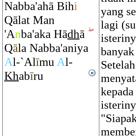
Nabba'ahā Bih
i
yang s
Q
ālat Man
lagi (s
'A
n
ba'aka Hā
dh
ā
isteriny
Q
ā
la Nabba'aniya
banyak
A
l-`Al
ī
mu
A
l-
Setelah
Kh
ab
ī
r
u
menyata
kepada 
isterin
"Siapa
member