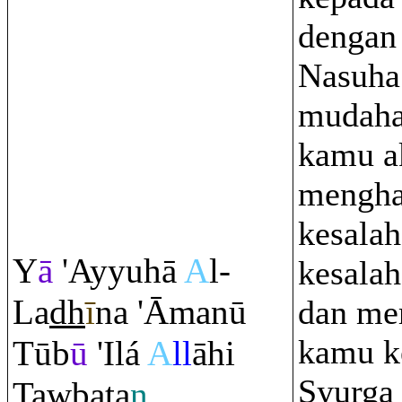
dengan 
Nasuha
mudaha
kamu a
mengha
kesalah
Y
ā
'Ayyuhā
A
l-
kesala
La
dh
ī
na 'Āmanū
dan me
kamu k
Tūb
ū
'Ilá
A
ll
āhi
Syurga
Tawbata
n