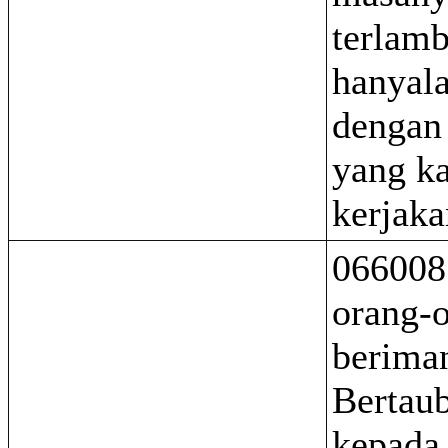
terlam
hanyala
dengan 
yang k
kerjaka
066008
orang-
berima
Bertau
kepada