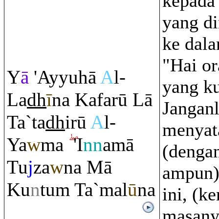
kepada
yang d
ke dala
"Hai o
Y
ā
'Ayyuhā
A
l-
yang ku
La
dh
ī
na Kafarū Lā
Jangan
Ta`ta
dh
irū
A
l-
menyat
Ya
w
ma
'I
nn
amā
(denga
Tu
j
za
w
na Mā
ampun)
Ku
n
tu
m
Ta`mal
ū
na
ini, (k
masany