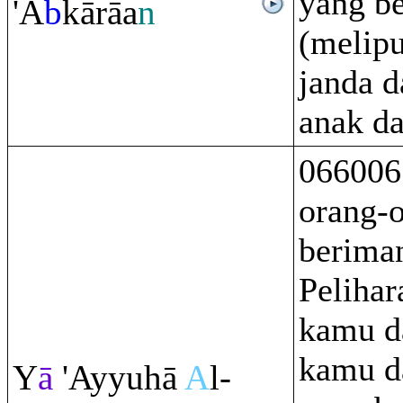
yang be
'A
b
kā
rā
a
n
(melipu
janda d
anak da
066006
orang-
berima
Pelihar
kamu d
kamu d
Y
ā
'Ayyuhā
A
l-