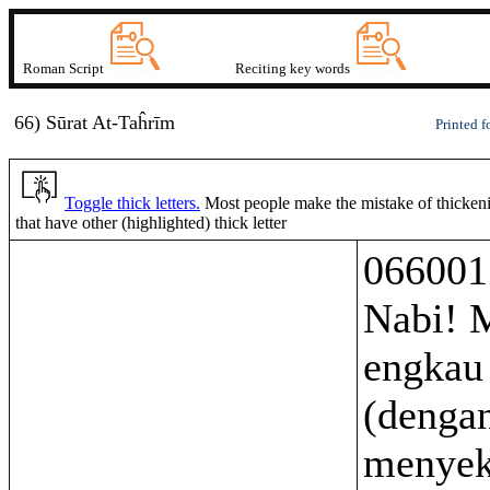
Roman Script
Reciting key words
66) Sūr
at
A
t-Taĥ
r
ī
m
Printed f
Toggle thick letters.
Most people make the mistake of thickenin
that have other (highlighted) thick letter
066001
Nabi! 
engkau
(denga
menyek