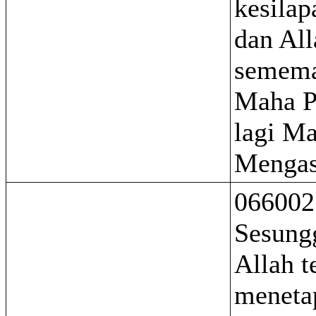
kesilap
dan All
semem
Maha P
lagi M
Mengas
066002
Sesung
Allah t
meneta