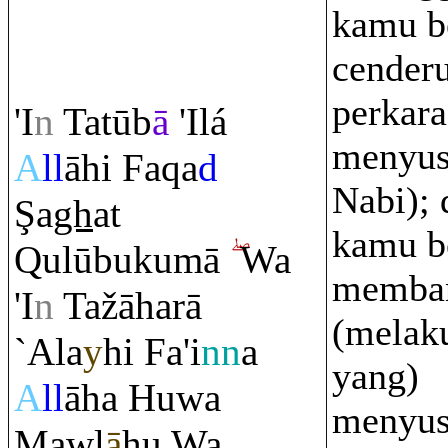
kamu b
cender
perkar
'I
n
Tatūb
ā
'Ilá
menyus
A
ll
āhi Fa
q
a
d
Nabi); 
Ş
a
gh
at
kamu b
Q
ulūbukumā
Wa
memban
'I
n
Tažāha
rā
(melak
`Ala
y
hi Fa'i
nn
a
yang)
A
ll
āha Huwa
menyus
Mawl
ā
hu Wa