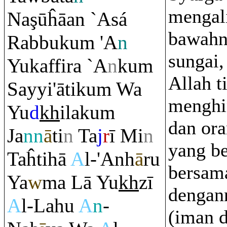
mengali
Na
ş
ūĥāan `Asá
bawahn
Ra
bbuku
m
'A
n
sungai,
Yukaffi
r
a `A
n
ku
m
Allah t
Sayyi'ātiku
m
Wa
menghi
Yu
d
kh
ilaku
m
dan or
Ja
nn
ā
ti
n
Ta
j
r
ī Mi
n
yang b
Taĥtihā
A
l-'Anh
ā
ru
bersam
Ya
w
ma Lā Yu
kh
zī
dengan
A
l-Lahu
A
n
-
(iman 