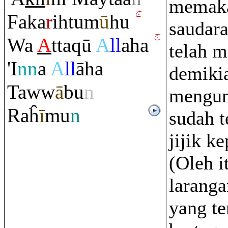
memaka
Faka
r
ihtum
ū
hu
saudar
Wa
A
tta
q
ū
A
ll
aha
telah m
'I
nn
a
A
ll
āha
demiki
Taww
ā
bu
n
mengum
Ra
ĥ
ī
mu
n
sudah 
jijik k
(Oleh i
laranga
yang te