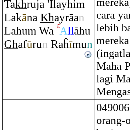
mereka,
Ta
kh
ru
ja 'Ilayhi
m
cara y
Lak
ā
na
Kh
ay
rā
a
n
lebih b
Lahu
m
Wa
A
ll
āhu
mereka
Gh
af
ū
ru
n
Ra
ĥ
ī
mu
n
(ingatl
Maha P
lagi M
Mengas
049006
orang-