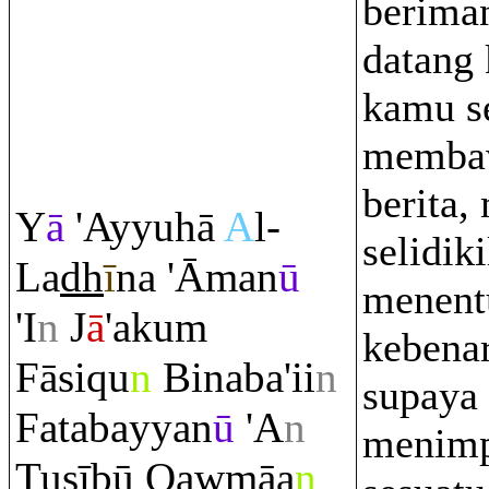
beriman
datang
kamu s
membaw
berita,
Y
ā
'Ayyuhā
A
l-
selidik
La
dh
ī
na 'Āman
ū
menent
'I
n
J
ā
'aku
m
kebena
Fāsi
q
u
n
Binaba'ii
n
supaya
Fatabayyan
ū
'A
n
menim
Tu
ş
ībū
Q
awmāa
n