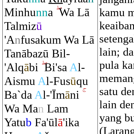
Minhu
nn
a
Wa Lā
kamu m
keaiba
Talmiz
ū
seteng
'A
n
fusaku
m
Wa Lā
lain; d
Tanābazū Bil-
pula k
'Al
q
ā
bi
Bi'sa
A
l-
memang
Aismu
A
l-Fus
ū
q
u
satu d
Ba`da
A
l-'Īm
ā
ni
lain de
Wa Ma
n
La
m
yang b
Yatu
b
Fa'ūl
ā
'ika
(Laran