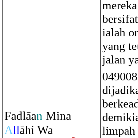
mereka
bersifa
ialah o
yang te
jalan y
049008
dijadik
berkea
Fađlāa
n
Mina
demikia
A
ll
āhi Wa
limpah 