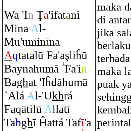
maka d
Wa 'I
n
Ţ
ā
'ifat
ā
ni
di anta
Mina
A
l-
jika sa
Mu'umin
ī
na
berlaku
A
q
tatalū Fa'a
ş
liĥū
terhada
Baynahumā
Fa'i
n
maka l
Ba
gh
at 'Iĥdāhumā
puak ya
`Alá
A
l-'U
kh
rá
sehingg
Fa
q
ātilū
A
llatī
kembal
Ta
b
gh
ī Ĥattá Taf
ī
'a
perinta