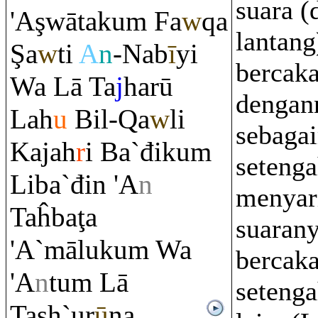
suara (
'A
ş
wātaku
m
Fa
w
q
a
lantang
Ş
a
w
ti
A
n
-Nab
ī
yi
bercak
Wa Lā Ta
j
harū
dengan
Lah
u
Bil-
Q
a
w
li
sebaga
Kajah
r
i Ba`điku
m
seteng
Liba`đin 'A
n
menyar
Taĥba
ţ
a
suaran
'A`māluku
m
Wa
bercak
'A
n
tu
m
Lā
seteng
Ta
sh
`ur
ū
na