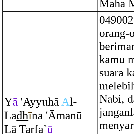
Maha M
049002
orang-
berima
kamu m
suara 
melebih
Nabi, d
Y
ā
'Ayyuhā
A
l-
jangan
La
dh
ī
na 'Āmanū
menyar
Lā Tarfa`
ū