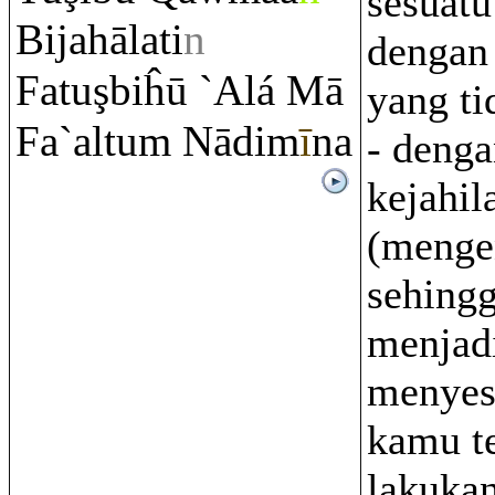
sesuat
Bijahālati
n
dengan
Fatu
ş
biĥū `Alá Mā
yang ti
Fa`altu
m
Nādim
ī
na
- denga
kejahi
(menge
sehing
menjad
menyes
kamu t
lakukan