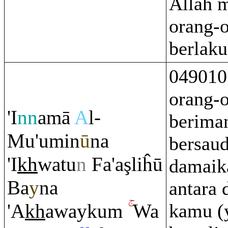
Allah 
orang-
berlaku
049010
orang-
'I
nn
amā
A
l-
beriman
Mu'umin
ū
na
bersau
'I
kh
watu
n
Fa'a
ş
liĥū
damaik
Ba
y
na
antara 
'A
kh
awayku
m
Wa
kamu (