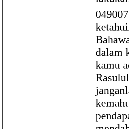
049007
ketahui
Bahawa
dalam 
kamu a
Rasulu
janganl
kemahu
pendap
mendah