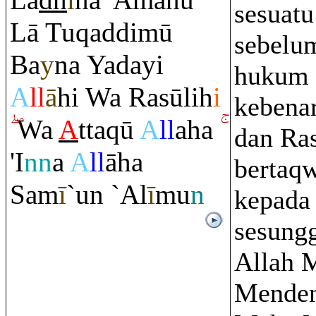
La
dh
ī
na 'Āmanū
sesuatu
Lā Tu
q
addimū
sebelu
Ba
y
na Yadayi
hukum 
A
ll
ā
hi Wa
Ra
sūlih
i
kebenar
Wa
A
tta
q
ū
A
ll
aha
dan Ra
'I
nn
a
A
ll
āha
bertaq
Sam
ī
`un `Al
ī
mu
n
kepada 
sesung
Allah 
Menden