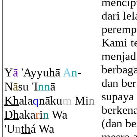
mencip
dari le
peremp
Kami t
menjad
berbaga
Y
ā
'Ayyuhā
A
n
-
dan ber
N
ā
su 'I
nn
ā
supaya
Kh
ala
q
nāku
m
Mi
n
berkena
Dh
aka
r
i
n
Wa
(dan b
'U
n
th
á Wa
mesra a