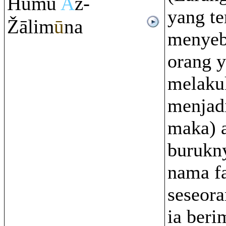
Humu
A
ž-
yang te
Ž
ālim
ū
na
menyeb
orang 
melaku
menjadi
maka) 
burukn
nama f
seseora
ia beri