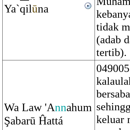
Muham
Ya`
q
il
ū
na
kebany
tidak m
(adab d
tertib).
049005
kalaul
bersab
sehing
Wa Law 'A
nn
ahu
m
keluar
Ş
abarū Ĥattá