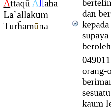
berteli
A
tta
q
ū
A
ll
aha
dan be
La`allaku
m
kepada
Turĥam
ū
na
supaya
beroleh
049011
orang-
berima
sesuatu
kaum le