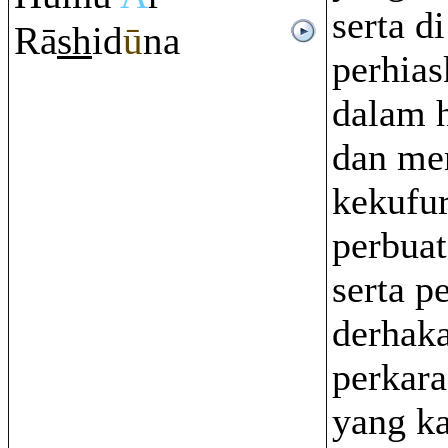
serta di
Rā
sh
id
ū
na
perhia
dalam 
dan me
kekufu
perbuat
serta p
derhaka
perkara
yang k