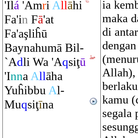
ia kemb
'Il
á
'A
m
r
i
A
ll
ā
hi
maka d
Fa'i
n
F
ā
'at
di anta
Fa'a
ş
liĥū
dengan 
Baynahumā Bil-
(menur
`A
d
li Wa 'A
q
si
ţ
ū
Allah),
'I
nn
a
A
ll
āha
berlaku
Yuĥibbu
A
l-
kamu (
Mu
q
si
ţ
ī
na
segala 
sesung