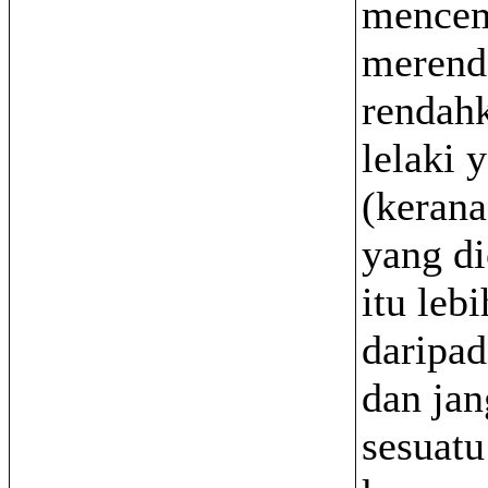
mence
merend
rendah
lelaki 
(kerana
yang d
itu leb
daripa
dan jan
sesuatu