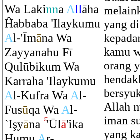
Wa Laki
nn
a
A
ll
āha
melain
Ĥabbaba 'Ilaykumu
yang d
A
l-'Īm
ā
na Wa
kepada
kamu w
Zayyanahu Fī
orang 
Q
ulūbiku
m
Wa
hendak
Kar
ra
ha 'Ilaykumu
bersyuk
A
l-Kuf
ra
Wa
A
l-
Allah 
Fus
ū
q
a Wa
A
l-
iman su
`I
ş
y
ā
na
'Ūl
ā
'ika
yang ka
Humu
A
r-