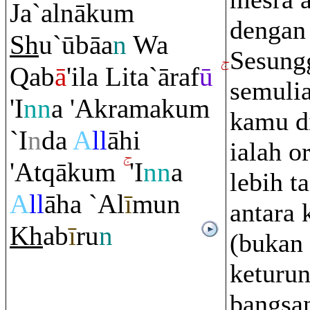
Ja`alnāku
m
dengan 
Sh
u`ūbāa
n
Wa
Sesung
Q
ab
ā
'ila Lita`ā
ra
f
ū
semuli
'I
nn
a 'Ak
ra
maku
m
kamu di
`I
n
da
A
ll
āhi
ialah o
'At
q
āku
m
'I
nn
a
lebih t
A
ll
āha `Al
ī
mun
antara
Kh
ab
ī
r
u
n
(bukan 
keturun
bangsa