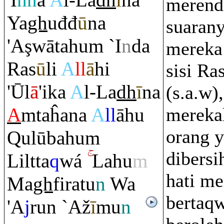
'I
nn
a
A
l-La
dh
ī
na
merend
Ya
gh
uđđ
ū
na
suaran
'A
ş
wātahu
m
`I
n
da
mereka 
Ra
s
ū
li
A
ll
ā
hi
sisi Ra
'Ūl
ā
'ika
A
l-La
dh
ī
na
(s.a.w),
A
m
taĥana
A
ll
āhu
mereka
orang y
Q
ulūbahu
m
dibersi
Liltta
q
wá
Lahu
m
hati me
Ma
gh
fi
ra
tu
n
Wa
bertaq
'A
j
ru
n `Až
ī
mu
n