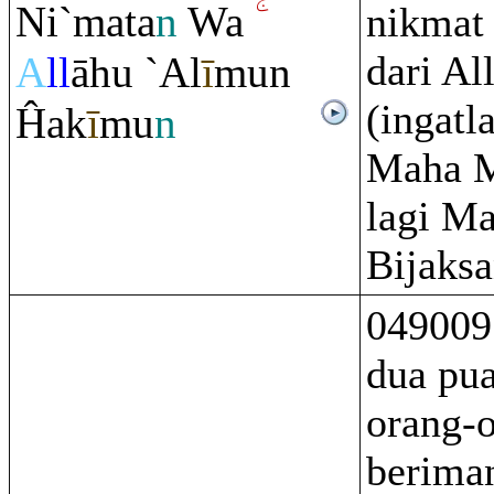
Ni`mata
n
Wa
nikmat
dari Al
A
ll
āhu `Al
ī
mun
(ingatl
Ĥak
ī
mu
n
Maha M
lagi M
Bijaksa
049009
dua pua
orang-
berima