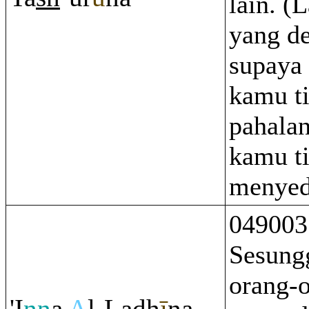
lain. (
yang d
supaya
kamu t
pahalan
kamu t
menyed
049003
Sesung
orang-