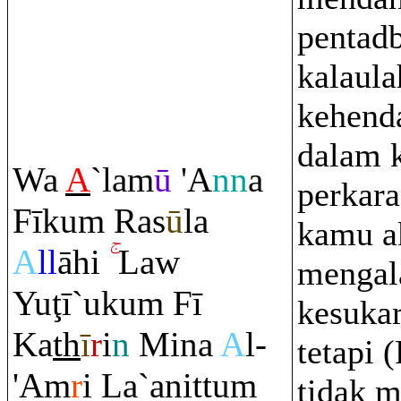
pentadb
kalaula
kehend
dalam 
Wa
A
`lam
ū
'A
nn
a
perkara
Fīku
m
Ra
s
ū
la
kamu a
A
ll
āhi
Law
mengal
Yu
ţ
ī`uku
m
Fī
kesukar
Ka
th
ī
r
i
n
Mina
A
l-
tetapi 
'A
m
r
i La`anittu
m
tidak m