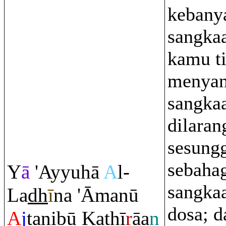
kebany
sangka
kamu t
menya
sangka
dilaran
sesung
sebahag
Y
ā
'Ayyuhā
A
l-
sangkaa
La
dh
ī
na 'Āmanū
dosa; d
A
j
tanibū Ka
th
ī
r
āa
n