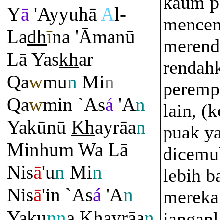
kaum p
Y
ā
'Ayyuhā
A
l-
mence
La
dh
ī
na 'Āmanū
merend
Lā Yas
kh
ar
rendah
Q
a
w
mu
n
Mi
n
peremp
Q
a
w
min `As
á
'A
n
lain, (
Yakūnū
Kh
ay
rā
a
n
puak y
Minhu
m
Wa Lā
dicemu
Nis
ā
'u
n
Mi
n
lebih b
Nis
ā
'in `As
á
'A
n
mereka
Yaku
nn
a
Kh
ay
rā
a
n
janganl