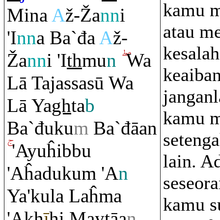
kamu m
Mina
A
ž-
Ž
a
nn
i
atau me
'I
nn
a Ba`đa
A
ž-
kesala
Ž
a
nn
i 'I
th
mu
n
Wa
keaiban
Lā Tajassasū Wa
janganl
Lā Ya
gh
ta
b
kamu 
Ba`đuku
m
Ba`đāan
seteng
'Ayuĥibbu
lain. A
'Aĥaduku
m
'A
n
seseora
Ya'kula Laĥma
kamu s
'A
kh
ī
hi Maytāa
n