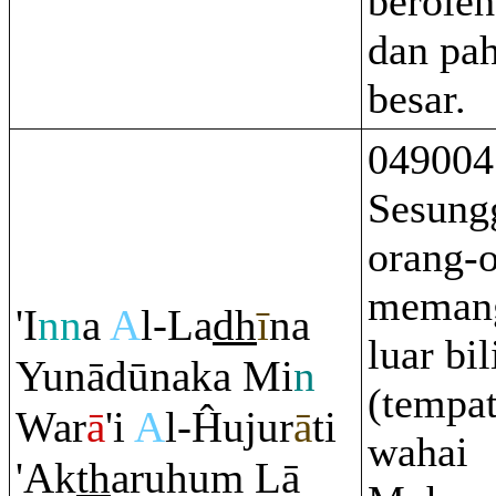
berole
dan pa
besar.
049004
Sesung
orang-
memang
'I
nn
a
A
l-La
dh
ī
na
luar bil
Yunādūnaka Mi
n
(tempat
War
ā
'i
A
l-Ĥuju
r
ā
ti
wahai
'Ak
th
a
ru
hu
m
Lā