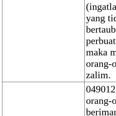
(ingatl
yang ti
bertaub
perbuat
maka m
orang-
zalim.
049012
orang-
beriman