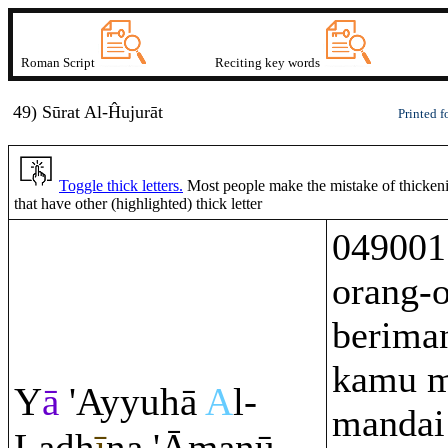
Roman Script
Reciting key words
49) Sūrat
A
l-Ĥujurāt
Printed f
Toggle thick letters.
Most people make the mistake of thickenin
that have other (highlighted) thick letter
049001
orang-
berima
kamu m
Y
ā
'Ayyuhā
A
l-
mandai