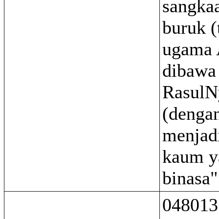
sangka
buruk (
ugama 
dibawa
RasulN
(dengan
menjad
kaum y
binasa"
048013