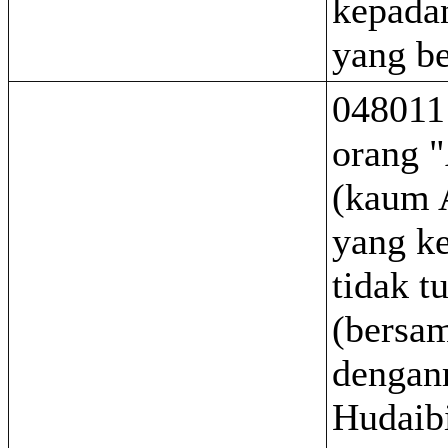
kepada
yang be
048011
orang "
(kaum 
yang ke
tidak t
(bersa
dengan
Hudaib