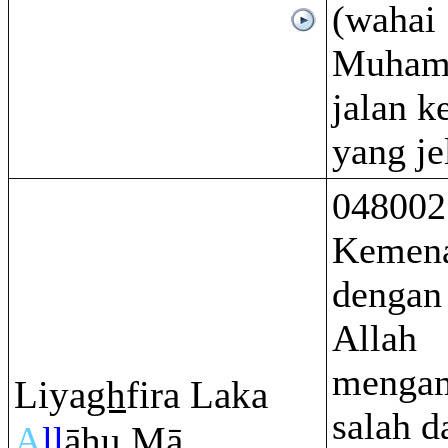
(wahai
Muhamm
jalan 
yang je
048002
Kemena
dengan
Allah
menga
Liya
gh
fi
r
a Laka
salah d
A
ll
āhu Mā