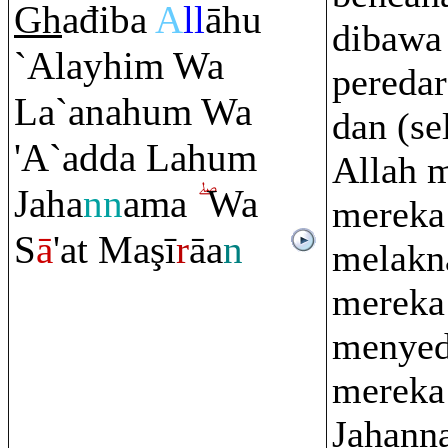
Gh
ađiba
A
ll
āhu
dibawa
`Alayhi
m
Wa
pereda
La`anahu
m
Wa
dan (sel
'A`adda Lahu
m
Allah 
Jaha
nn
ama
Wa
mereka
S
ā
'at Ma
ş
ī
r
āa
n
melakn
mereka 
menyed
mereka
Jahann