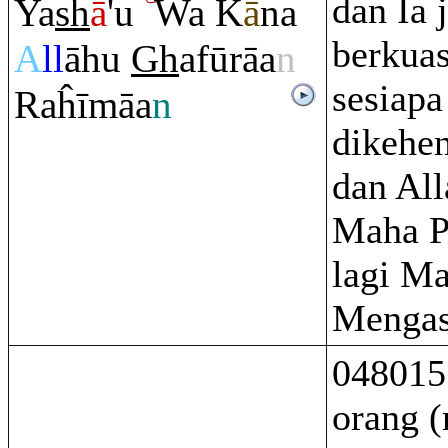
dan Ia 
Ya
sh
ā
'u
Wa K
ā
na
berkua
A
ll
āhu
Gh
afū
rā
a
n
sesiapa
Ra
ĥīmāa
n
dikehe
dan All
Maha P
lagi M
Mengas
048015
orang 