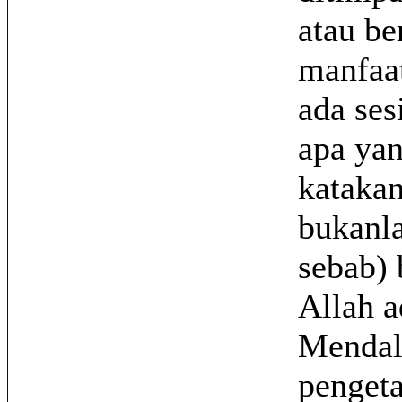
atau be
manfaa
ada ses
apa ya
katakan
bukanl
sebab)
Allah 
Menda
penget