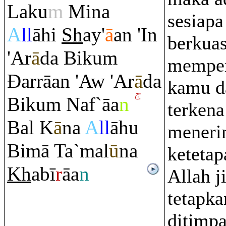
Laku
m
Mina
sesiapa
A
ll
āhi
Sh
ay'
ā
an 'In
berkua
'A
r
ā
da Biku
m
memper
Đ
ar
rā
an 'Aw 'A
r
ā
da
kamu d
Biku
m
Naf`āa
n
terkena
Bal K
ā
na
A
ll
āhu
meneri
Bimā Ta`mal
ū
na
ketetap
Kh
abī
r
āa
n
Allah j
tetapk
ditimp