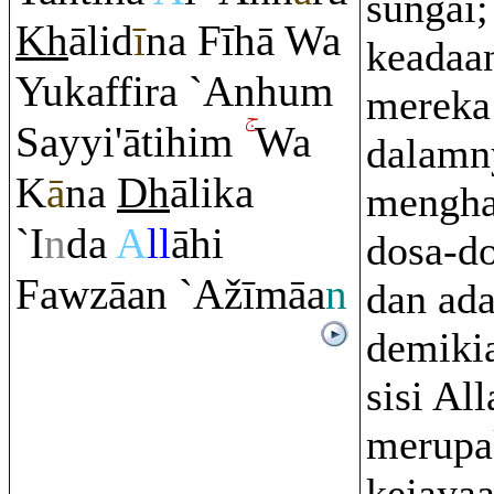
sungai;
Kh
ālid
ī
na Fīhā Wa
keadaa
Yukaffi
r
a `Anhu
m
mereka
Sayyi'ātihi
m
Wa
dalamny
K
ā
na
Dh
ālika
mengha
`I
n
da
A
ll
āhi
dosa-d
Fawzāan `Ažīmāa
n
dan ad
demikia
sisi All
merupa
kejaya