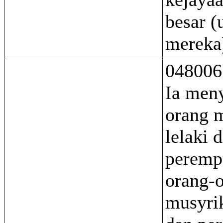
besar (
mereka
048006
Ia men
orang m
lelaki 
peremp
orang-
musyrik