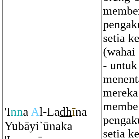
membe
pengaku
setia 
(waha
- untuk
menent
mereka
member
'I
nn
a
A
l-La
dh
ī
na
pengaku
Yubāyi`ūnaka
setia k