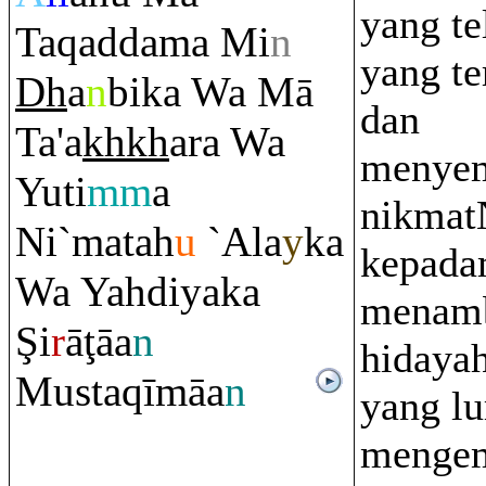
yang te
Ta
q
addama Mi
n
yang t
Dh
a
n
bika Wa Mā
dan
Ta'a
kh
kh
a
ra
Wa
menye
Yuti
mm
a
nikmat
Ni`matah
u
`Ala
y
ka
kepada
Wa Yahdiyaka
menam
Ş
i
r
ā
ţ
āa
n
hidayah
Musta
q
īmāa
n
yang lu
menge