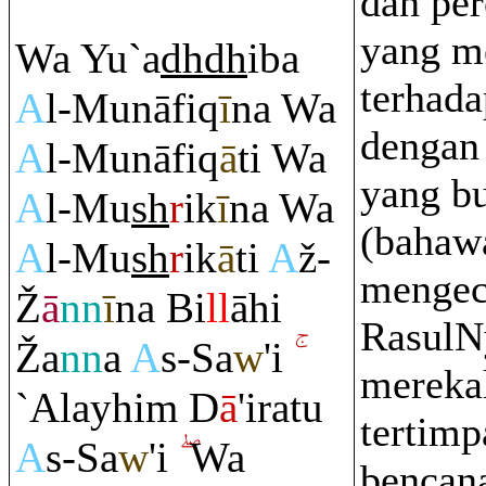
dan pe
yang m
Wa Yu`a
dh
dh
iba
terhada
A
l-Munāfi
q
ī
na Wa
dengan
A
l-Munāfi
q
ā
ti Wa
yang b
A
l-Mu
sh
r
ik
ī
na Wa
(bahaw
A
l-Mu
sh
r
ik
ā
ti
A
ž-
menge
Ž
ā
nn
ī
na Bi
ll
āhi
RasulN
Ž
a
nn
a
A
s-Sa
w
'i
mereka
`Alayhi
m
D
ā
'i
ra
tu
tertimp
A
s-Sa
w
'i
Wa
bencan