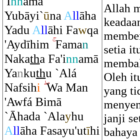
'I
nn
amā
Allah 
Yubāyi`
ū
na
A
ll
āha
keadaa
Yadu
A
ll
āhi Fa
w
q
a
member
'Aydīhi
m
Fama
n
setia it
Naka
th
a Fa'i
nn
amā
membal
Ya
n
ku
th
u `Alá
Oleh it
Nafsih
i
Wa Man
yang ti
'Awfá Bimā
menye
`Āhada `Ala
y
hu
janji s
A
ll
āha Fasayu'ut
ī
hi
bahaya 