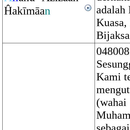
adalah
Ĥakīmāa
n
Kuasa,
Bijaksa
048008
Sesung
Kami t
mengu
(wahai
Muham
sebagai