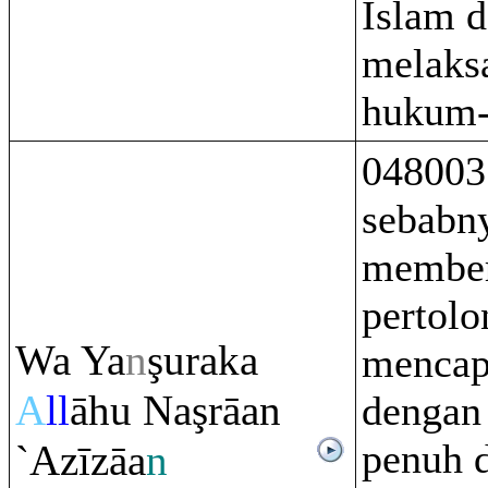
Islam 
melaks
hukum-
048003
sebabn
membe
pertolo
Wa Ya
n
ş
u
ra
ka
mencap
A
ll
āhu Na
ş
rā
an
dengan
penuh 
`Azīzāa
n