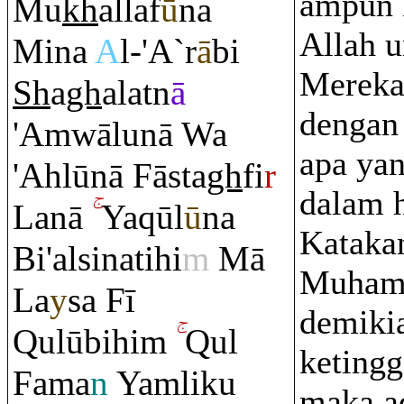
ampun 
Mu
kh
allaf
ū
na
Allah u
Mina
A
l-'A`
r
ā
bi
Mereka
Sh
a
gh
alatn
ā
dengan
'A
m
wālunā Wa
apa yan
'Ahlūnā Fāsta
gh
fi
r
dalam h
Lanā
Ya
q
ūl
ū
na
Kataka
Bi'alsinatihi
m
Mā
Muhamm
La
y
sa Fī
demiki
Q
ulūbihi
m
Q
ul
keting
Fama
n
Ya
m
liku
maka a