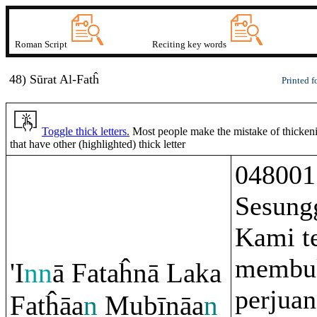
Roman Script
Reciting key words
48) Sūrat
A
l-Fatĥ
Printed f
Toggle thick letters.
Most people make the mistake of thickenin
that have other (highlighted) thick letter
048001
Sesung
Kami t
membuk
'I
nn
ā Fataĥnā Laka
perjua
Fatĥāa
n
Mubīnāa
n