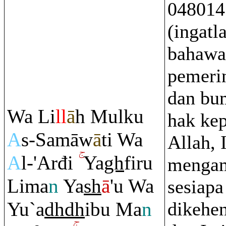
048014
(ingatl
bahawa
pemerin
dan bu
Wa Li
ll
ā
h Mulku
hak ke
A
s-Samāw
ā
ti Wa
Allah, 
A
l-'Arđi
Ya
gh
fi
r
u
menga
Lima
n
Ya
sh
ā
'u Wa
sesiapa
Yu`a
dh
dh
ibu Ma
n
dikehe