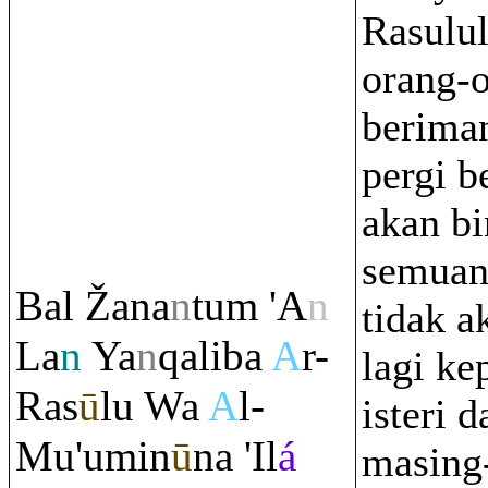
Rasulul
orang-
berima
pergi b
akan bi
semuan
Bal
Ž
ana
n
tu
m
'A
n
tidak a
La
n
Ya
n
q
aliba
A
r-
lagi ke
Ra
s
ū
lu Wa
A
l-
isteri 
Mu'umin
ū
na 'Il
á
masing