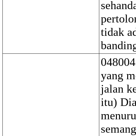
sehand
pertolo
tidak a
bandin
048004
yang 
jalan 
itu) Di
menuru
semang