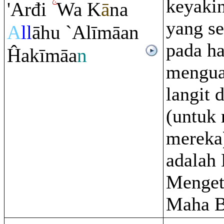
keyaki
'Arđi
Wa K
ā
na
yang se
A
ll
āhu `Alīmāan
pada ha
Ĥakīmāa
n
menguas
langit 
(untuk
mereka)
adalah
Mengeta
Maha B