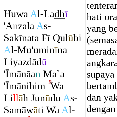
tenter
Huwa
A
l-La
dh
ī
hati or
'A
n
zala
A
s-
yang b
Sakīnata Fī
Q
ul
ū
bi
(semas
A
l-Mu'umin
ī
na
merada
Liyazdād
ū
angkar
'Īmānāa
n
Ma`a
supaya
'Īmānihi
m
Wa
bertam
dan yak
Li
ll
ā
h Jun
ū
du
A
s-
dengan
Samāw
ā
ti Wa
A
l-