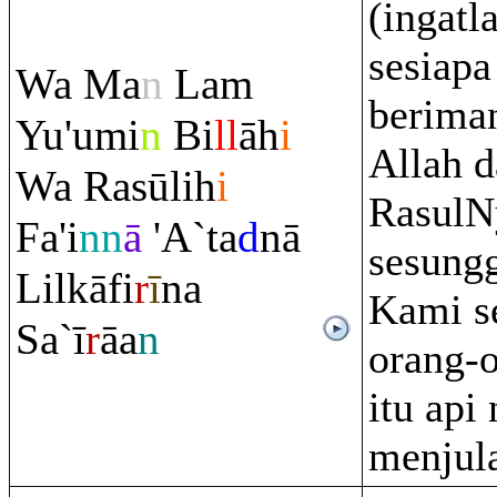
(ingatl
sesiapa
Wa Ma
n
La
m
berima
Yu'umi
n
Bi
ll
āh
i
Allah 
Wa
Ra
sūlih
i
RasulN
Fa'i
nn
ā
'A`ta
d
nā
sesung
Lilkāfi
r
ī
na
Kami s
Sa`ī
r
āa
n
orang-o
itu api
menjula