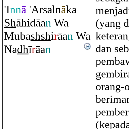
'I
nn
ā
'Arsaln
ā
ka
menjadi
Sh
āhidāa
n
Wa
(yang d
Muba
sh
sh
i
r
āa
n
Wa
keteran
dan seb
Na
dh
ī
r
āa
n
pembaw
gembir
orang-
beriman
pember
(kepada