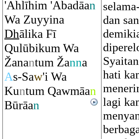
'Ahlīhi
m
'Abadāa
n
selama
Wa Zuyyina
dan sa
Dh
ālika Fī
demikia
diperel
Q
ulūbiku
m
Wa
Syaitan
Ž
ana
n
tu
m
Ž
a
nn
a
hati ka
A
s-Sa
w
'i Wa
meneri
Ku
n
tu
m
Q
awmāa
n
lagi ka
Bū
rā
a
n
menya
berbaga