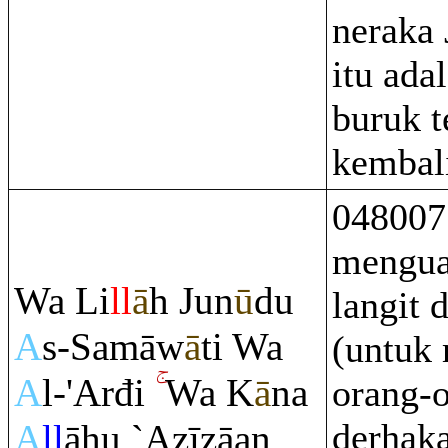
neraka
itu ada
buruk 
kembal
048007
menguas
Wa Li
ll
ā
h Jun
ū
du
langit 
A
s-Samāw
ā
ti Wa
(untuk
A
l-'Arđi
Wa K
ā
na
orang-
derhaka
A
ll
āhu `Azīzāan