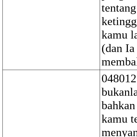
tentang
ketingg
kamu l
(dan Ia
membal
048012 
bukanl
bahkan
kamu t
menyan