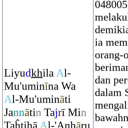
048005
melaku
demiki
ia mem
orang-
beriman
Liyu
d
kh
ila
A
l-
dan pe
Mu'umin
ī
na Wa
dalam 
A
l-Mu'umin
ā
ti
mengali
Ja
nn
ā
ti
n
Ta
j
r
ī Mi
n
bawahn
Taĥtihā
A
l-'Anh
ā
ru