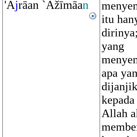
'A
j
rā
an `Ažīmāa
n
menye
itu ha
dirinya
yang
menye
apa yan
dijanji
kepada
Allah 
membe