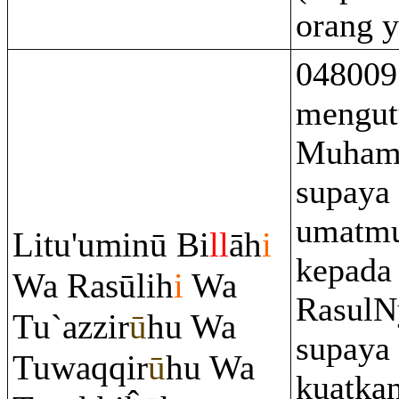
orang y
048009
mengut
Muham
supaya
umatmu
Litu'uminū Bi
ll
āh
i
kepada
Wa
Ra
sūlih
i
Wa
RasulN
Tu`azzir
ū
hu Wa
supaya
Tuwa
q
q
ir
ū
hu Wa
kuatka