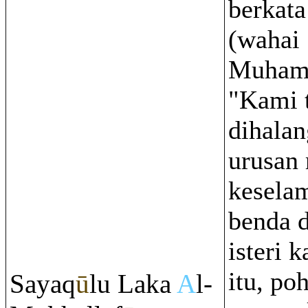
berkat
(wahai
Muham
"Kami 
dihalan
urusan
keselam
benda 
isteri 
itu, po
Saya
q
ū
lu Laka
A
l-