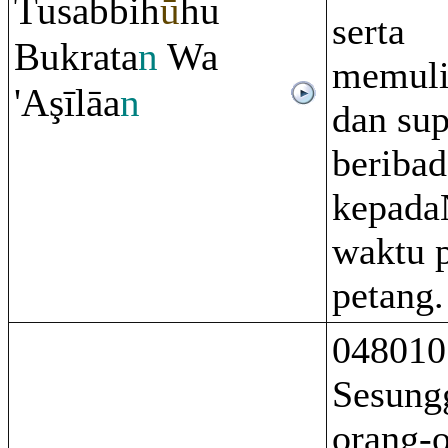
Tusabbiĥ
ū
hu
serta
Buk
ra
ta
n
Wa
memuli
'A
ş
īlāa
n
dan su
beribad
kepada
waktu 
petang.
048010
Sesung
orang-