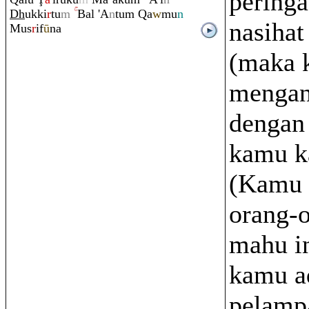
peringa
Dh
ukki
r
tu
m
Bal 'A
n
tu
m
Q
a
w
mu
n
nasihat
Mus
r
if
ū
na
(maka 
menga
dengan
kamu ka
(Kamu 
orang-
mahu i
kamu a
pelamp