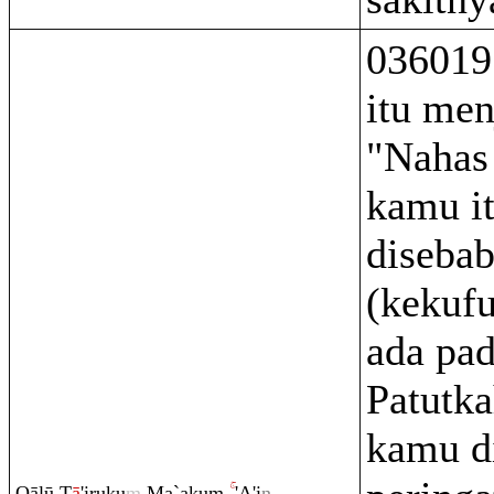
036019
itu me
"Nahas
kamu it
diseba
(kekufu
ada pa
Patutka
kamu d
Q
ālū
Ţ
ā
'i
ru
ku
m
Ma`aku
m
'A'i
n