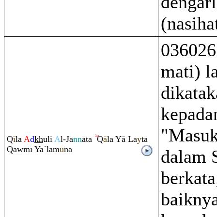
dengar
(nasiha
036026 
mati) l
dikatak
kepada
"Masuk
Q
ī
la
A
d
kh
uli
A
l-Ja
nn
ata
Q
ā
la Yā La
y
ta
Q
awmī Ya`lam
ū
na
dalam S
berkata
baiknya