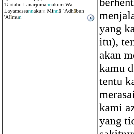
berhent
Ta
n
tahū Lanarjuma
nn
aku
m
Wa
Layamassa
nn
aku
m
Mi
nn
ā `A
dh
ā
bun
menjal
'Al
ī
mu
n
yang k
itu), t
akan m
kamu d
tentu 
merasai
kami a
yang ti
sakitny