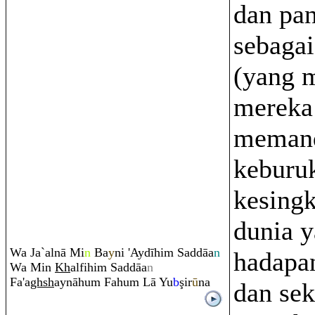
dan pan
sebagai
(yang 
mereka
memand
keburu
kesing
dunia y
Wa Ja`alnā Mi
n
Ba
y
ni 'Aydīhi
m
Saddāa
n
hadapa
Wa Min
Kh
alfihi
m
Saddāa
n
Fa'a
gh
sh
aynāhu
m
Fahu
m
Lā Yu
b
ş
ir
ū
na
dan sek