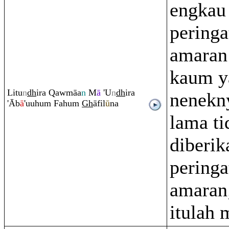
engkau
peringa
amaran
kaum y
Litu
n
dh
i
r
a
Q
awmāa
n
M
ā
'U
n
dh
i
r
a
nenekny
'Āb
ā
'uuhu
m
Fahu
m
Gh
āfil
ū
na
lama ti
diberik
peringa
amaran
itulah 