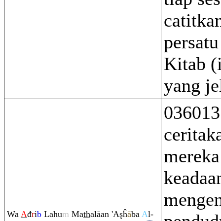
catitka
persatu
Kitab (
yang je
036013
ceritak
mereka
keadaan
mengen
Wa
A
đ
r
i
b
Lahu
m
Ma
th
alāan 'A
ş
ĥ
ā
ba
A
l-