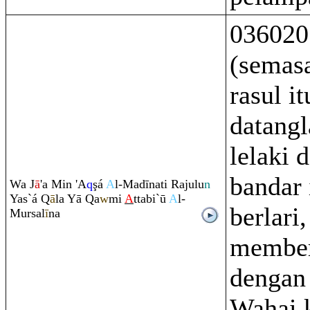
036020
(semas
rasul i
datangl
lelaki 
bandar 
Wa J
ā
'a Min 'A
q
ş
á
A
l-Madīnati
Ra
julu
n
Yas`á
Q
ā
la Yā
Q
a
w
mi
A
ttabi`ū
A
l-
berlari,
Mursal
ī
na
member
dengan
Wahai 