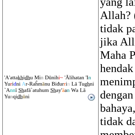
yang la
Allah? 
tidak p
jika Al
Maha 
hendak
'A'atta
kh
i
dh
u Mi
n
Dūnih
i~
'Ālihatan 'I
n
menimp
Yu
r
i
d
ni
A
r-
Ra
ĥm
ā
nu Biđur
r
i
n
Lā Tu
gh
ni
`A
nn
ī
Sh
afā`atuhu
m
Sh
ay'
ā
a
n
Wa Lā
dengan
Yu
n
q
i
dh
ū
ni
bahaya
tidak d
member