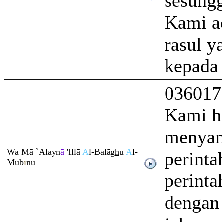
sesung
Kami a
rasul y
kepada
036017
Kami h
menya
Wa Mā `Alayn
ā
'Illā
A
l-Balā
gh
u
A
l-
perinta
Mub
ī
nu
perint
dengan