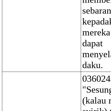
sebaran
kepada
mereka 
dapat
menyel
daku.
036024
"Sesun
(kalau