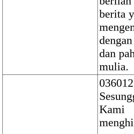
berilah
berita 
mengem
dengan
dan pa
mulia.
036012
Sesung
Kami
menghi