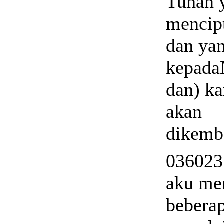
Tuhan 
mencip
dan ya
kepada
dan) k
akan
dikemb
036023
aku m
bebera