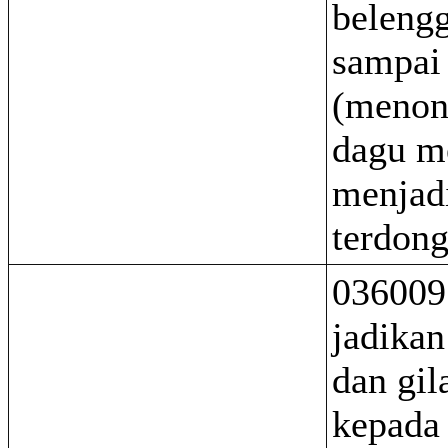
belengg
sampai
(menon
dagu me
menjad
terdong
036009
jadikan
dan gil
kepada 