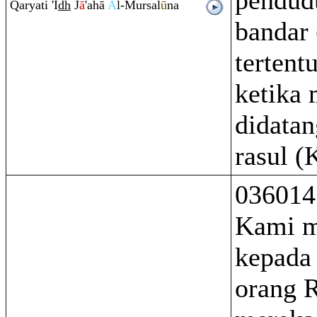
pendud
Q
aryati 'I
dh
J
ā
'ahā
A
l-Mursal
ū
na
bandar
tertentu
ketika
didatan
rasul (
036014
Kami m
kepada
orang R