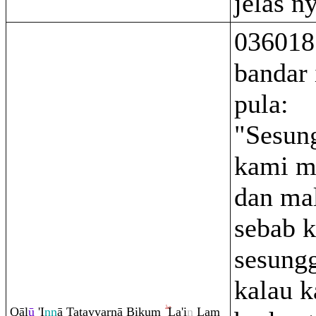
jelas n
036018
bandar 
pula:
"Sesun
kami m
dan ma
sebab 
sesung
kalau k
Q
āl
ū
'I
nn
ā Ta
ţ
ayyarnā Biku
m
La'i
n
La
m