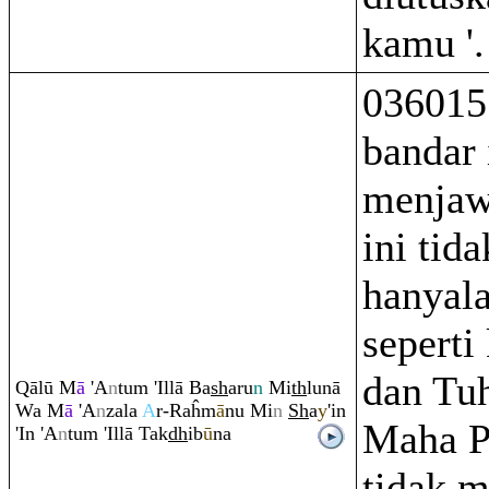
kamu '.
036015
bandar 
menjaw
ini tida
hanyal
seperti
dan Tu
Q
ālū M
ā
'A
n
tu
m
'Illā Ba
sh
a
ru
n
Mi
th
lunā
Wa M
ā
'A
n
zala
A
r-
Ra
ĥm
ā
nu Mi
n
Sh
a
y
'in
Maha 
'In 'A
n
tu
m
'Illā Tak
dh
ib
ū
na
tidak 