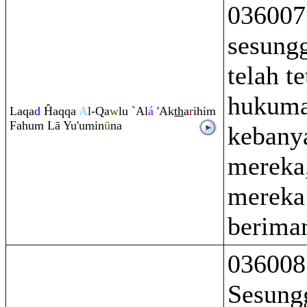
036007
sesung
telah t
hukuma
La
q
a
d
Ĥa
q
q
a
A
l-
Q
a
w
lu `Al
á
'Ak
th
a
r
ihi
m
Fahu
m
Lā Yu'umin
ū
na
kebany
mereka
mereka
berima
036008
Sesung