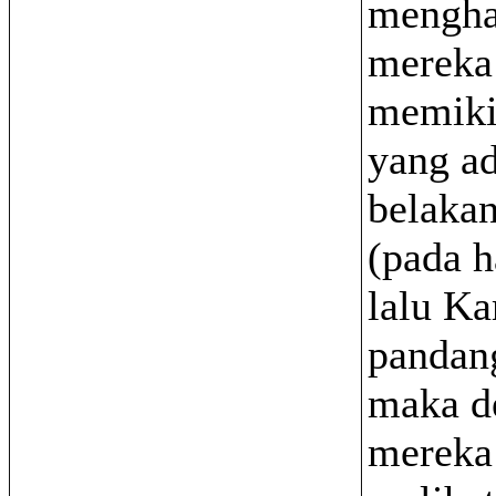
mengha
mereka
memiki
yang ad
belaka
(pada h
lalu Ka
pandan
maka de
mereka 