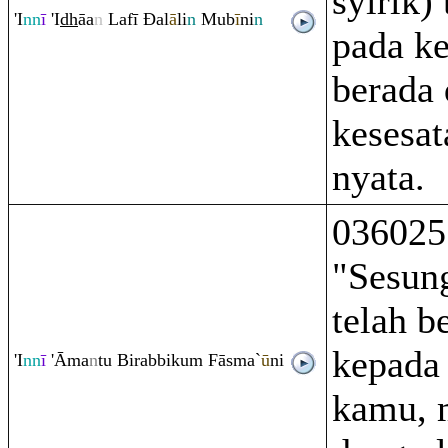
syirik)
'I
nn
ī
'I
dh
āa
n
Lafī
Đ
al
ā
li
n
Mub
ī
ni
n
pada ke
berada
kesesat
nyata.
036025
"Sesun
telah b
kepada
'I
nn
ī
'Āma
n
tu Bi
ra
bbiku
m
Fāsma`
ū
ni
kamu, 