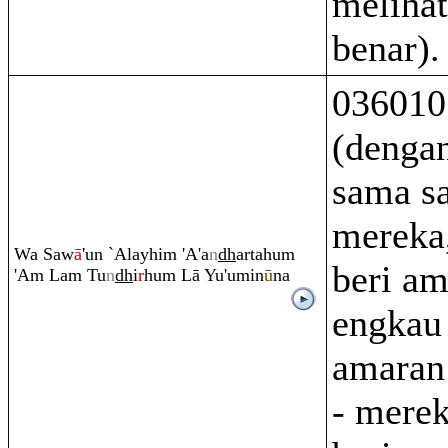
melihat
benar).
036010
(dengan
sama s
mereka
Wa Saw
ā
'un `Alayhi
m
'A'a
n
dh
artahu
m
beri am
'A
m
La
m
Tu
n
dh
i
r
hu
m
Lā Yu'umin
ū
na
engkau 
amaran
- merek