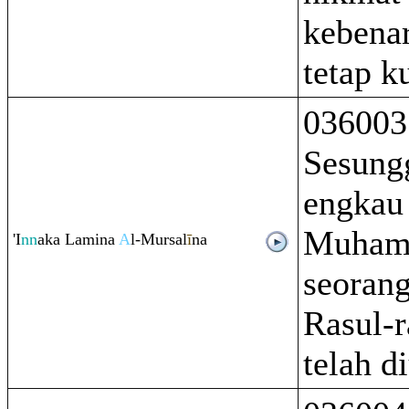
kebena
tetap k
036003
Sesung
engkau
Muham
'I
nn
aka Lamina
A
l-Mursal
ī
na
seorang
Rasul-r
telah d