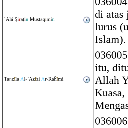
036004
di atas
`Alá
Ş
i
r
ā
ţ
i
n
Musta
q
ī
mi
n
lurus 
Islam).
036005
itu, di
Allah 
Ta
n
z
ī
la
A
l-`Az
ī
zi
A
r-
Ra
ĥ
ī
mi
Kuasa,
Mengas
036006