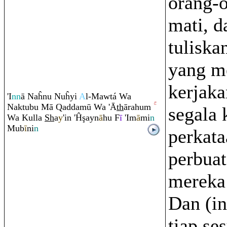
orang-
mati, 
tuliska
yang m
kerjaka
'I
nn
ā Naĥnu Nuĥyi
A
l-Mawtá Wa
Naktubu Mā
Q
addamū Wa 'Ā
th
ā
ra
hu
m
segala 
Wa Kulla
Sh
a
y
'in 'Ĥ
ş
ayn
ā
hu F
ī
'Im
ā
mi
n
Mub
ī
ni
n
perkata
perbua
mereka 
Dan (in
tiap se