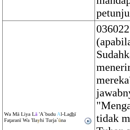
mandap
petunju
036022
(apabil
Sudahk
meneri
mereka
jawabn
"Menga
Wa Mā Liya L
ā
'A`budu
A
l-La
dh
ī
tidak 
Fa
ţ
a
ra
nī Wa 'Ila
y
hi Turja`
ū
na