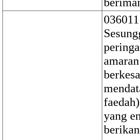
berima
036011
Sesung
peringa
amaran
berkes
mendat
faedah)
yang e
berika