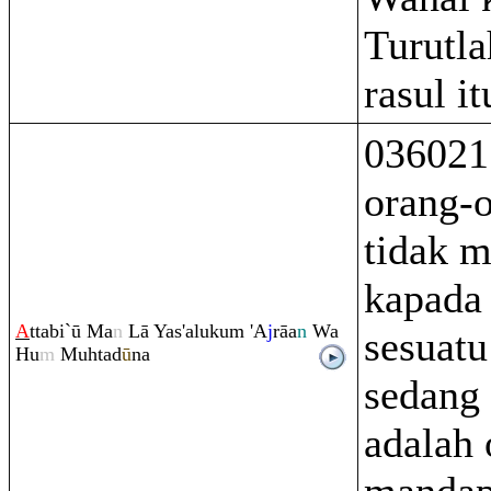
Turutla
rasul it
036021
orang-
tidak 
kapada
A
ttabi`ū Ma
n
Lā Yas'aluku
m
'A
j
rā
a
n
Wa
sesuatu
Hu
m
Muhtad
ū
na
sedang
adalah 