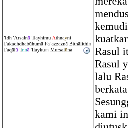
mereka
mendus
kemudi
kuatka
'I
dh
'Arsaln
ā
'Ilayhimu
A
th
na
y
ni
Faka
dh
dh
abūhumā Fa`azzaznā Bi
th
āli
th
i
n
Rasul i
Fa
q
āl
ū
'I
nn
ā
'Ilayku
m
Mursal
ū
na
Rasul y
lalu Ra
berkata
Sesung
kami in
diutus