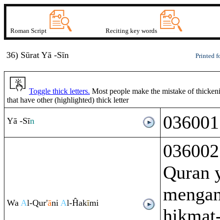
Roman Script
Reciting key words
36) Sūrat Yā -Sī
n
Printed f
Toggle thick letters.
Most people make the mistake of thickenin
that have other (highlighted) thick letter
036001 
Yā -Sī
n
036002
Quran 
mengan
Wa
A
l-
Q
ur'
ā
ni
A
l-Ĥak
ī
mi
hikmat