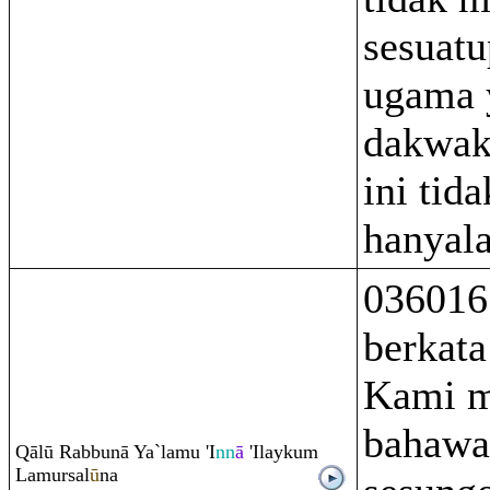
sesuatu
ugama 
dakwak
ini tida
hanyala
036016
berkata
Kami m
bahawa
Q
ālū
Ra
bbunā Ya`lamu 'I
nn
ā
'Ilayku
m
Lamursal
ū
na