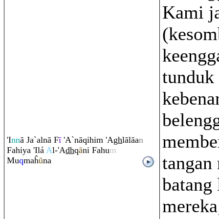
Kami j
(kesom
keengg
tunduk
kebenar
beleng
member
'I
nn
ā Ja`alnā F
ī
'A`nā
q
ihi
m
'A
gh
lālāa
n
Fahiya 'Ilá
A
l-'A
dh
q
ā
ni Fahu
m
tangan
Mu
q
maĥ
ū
na
batang 
mereka;