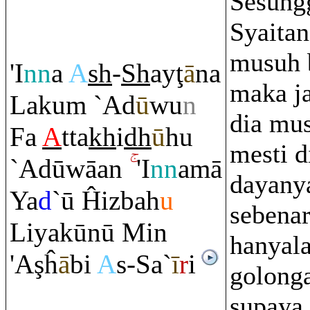
Sesung
Syaitan
musuh 
'I
nn
a
A
sh
-
Sh
ay
ţ
ā
na
maka j
Laku
m
`Ad
ū
wu
n
dia mu
Fa
A
tta
kh
i
dh
ū
hu
mesti d
`Adūwāan
'I
nn
amā
dayany
Ya
d
`ū Ĥizbah
u
sebenar
Liyakūnū Min
hanyal
'A
ş
ĥ
ā
bi
A
s-Sa`
ī
r
i
golong
supaya