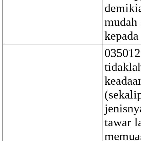
demikia
mudah 
kepada 
035012
tidakla
keadaan
(sekali
jenisny
tawar l
memuas