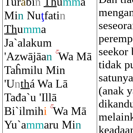
Tu
r
ā
bi
n
Th
u
mm
a
menga
Mi
n
Nu
ţ
fati
n
seseor
Th
u
mm
a
peremp
Ja`alaku
m
seekor 
'Azwājāa
n
Wa Mā
tidak p
Taĥmilu Min
satuny
'U
n
th
á Wa Lā
(anak 
Tađa`u 'Illā
dikand
Bi`ilmih
i
Wa Mā
melain
Yu`a
mm
a
ru
Mi
n
keadaa