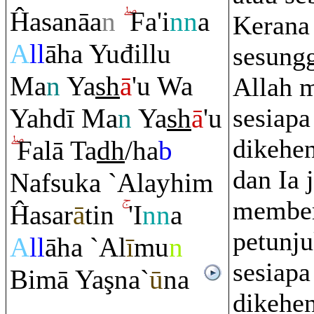
Ĥasanāa
n
Fa'i
nn
a
Kerana
A
ll
āha Yuđillu
sesung
Ma
n
Ya
sh
ā
'u Wa
Allah 
Yahdī Ma
n
Ya
sh
ā
'u
sesiapa
dikehe
Falā Ta
dh
/ha
b
dan Ia 
Nafsuka `Alayhi
m
member
Ĥasa
r
ā
tin
'I
nn
a
petunj
A
ll
āha `Al
ī
mu
n
sesiapa
Bimā Ya
ş
na`
ū
na
dikehe