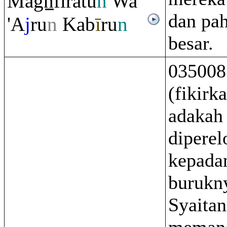
Ma
gh
fi
ra
tu
n
Wa
dan pa
'A
j
ru
n
Kab
ī
r
u
n
besar.
035008
(fikirk
adakah
dipere
kepada
burukn
Syaitan