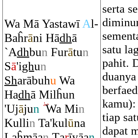
serta s
diminu
Wa Mā Yastawī
A
l-
sement
Baĥ
r
ā
ni Hā
dh
ā
satu la
`A
dh
bu
n
Fu
r
ā
tu
n
pahit. 
S
ā
'i
gh
u
n
duanya 
Sh
a
rā
buh
u
Wa
berfae
Ha
dh
ā Milĥun
kamu): 
'Uj
ā
ju
n
Wa Mi
n
tiap sa
Kulli
n
Ta'kul
ū
na
dapat 
Laĥmāa
n
Ţ
a
r
īyāa
n