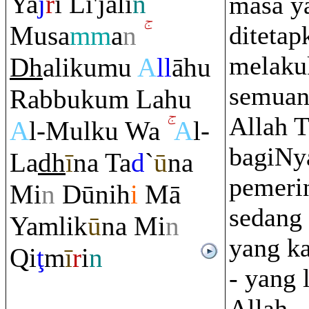
Ya
j
r
ī Li'jali
n
masa ya
Musa
mm
a
n
ditetap
melaku
Dh
alikumu
A
ll
āhu
semuany
Ra
bbuku
m
Lahu
Allah 
A
l-Mulku Wa
A
l-
bagiNy
La
dh
ī
na Ta
d
`
ū
na
pemeri
Mi
n
Dūnih
i
Mā
sedang
Ya
m
lik
ū
na Mi
n
yang k
Q
i
ţ
m
ī
r
i
n
- yang 
Allah -