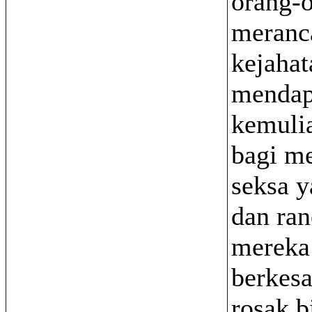
orang-
meranc
kejahat
mendap
kemulia
bagi m
seksa y
dan ran
mereka
berkesa
rosak b