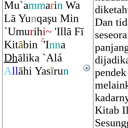
Mu`a
mm
a
r
i
n
Wa
diketah
Lā Yu
n
q
a
ş
u Min
Dan tid
`Umu
r
ih
i~
'Illā Fī
seseor
Kit
ā
bin
'I
nn
a
panjang
Dh
ālika `Alá
dijadik
A
ll
āhi Yas
ī
r
u
n
pendek
melain
kadarn
Kitab I
Sesung