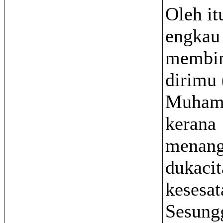
Oleh it
engkau
membin
dirimu
Muham
kerana
menan
dukacit
kesesat
Sesung