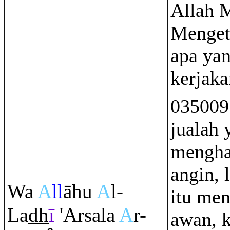
Allah 
Menget
apa ya
kerjaka
035009
jualah 
mengha
angin, 
Wa
A
ll
āhu
A
l-
itu me
La
dh
ī
'Arsala
A
r-
awan, 