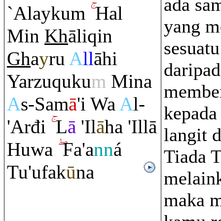
ada sam
`Alayku
m
Hal
yang m
Min
Kh
āli
q
in
sesuatu
Gh
a
y
ru
A
ll
āhi
daripad
Yarzu
q
uku
m
Mina
member
A
s-Sam
ā
'i Wa
A
l-
kepada
'Arđi
L
ā
'Il
ā
ha 'Illā
langit 
Huwa
Fa'a
nn
á
Tiada 
Tu'ufak
ū
na
melain
maka m