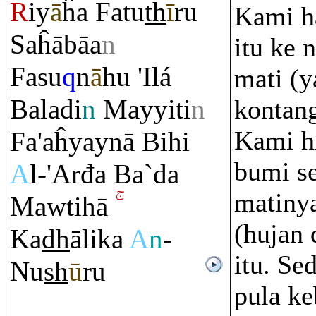
R
iy
ā
ĥa Fatu
th
ī
r
u
Kami h
Saĥābāa
n
itu ke 
Fasu
q
n
ā
hu 'Ilá
mati (y
Baladi
n
Mayyiti
n
kontang
Kami h
Fa'aĥyaynā Bihi
bumi s
A
l-'Arđa Ba`da
matiny
Mawtihā
(hujan 
Ka
dh
ālika
A
n
-
itu. Se
Nu
sh
ū
ru
pula ke