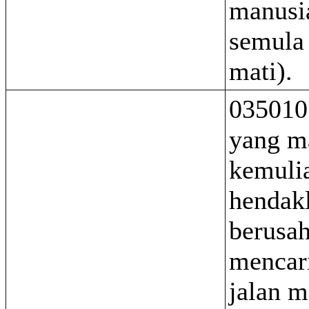
manusi
semula
mati).
035010
yang m
kemuli
hendakl
berusa
mencar
jalan 