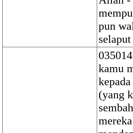
mempun
pun wal
selaput
035014
kamu 
kepada
(yang 
sembah 
mereka