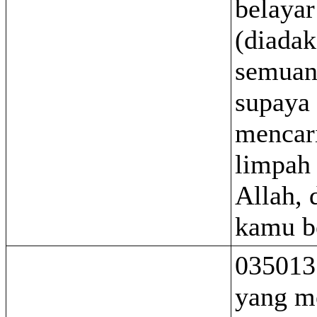
belayar
(diada
semuan
supaya
mencari
limpah 
Allah, 
kamu b
035013 
yang m