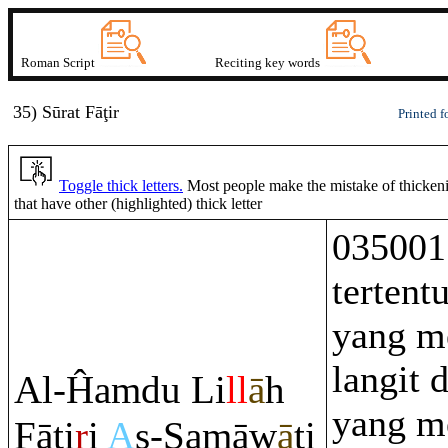
Roman Script
Reciting key words
35) Sūrat Fāţi
r
Printed f
Toggle thick letters.
Most people make the mistake of thickenin
that have other (highlighted) thick letter
035001 
tertent
yang m
langit 
Al-Ĥa
m
du Li
ll
ā
h
yang m
Fā
ţ
i
r
i
A
s-Samāw
ā
ti