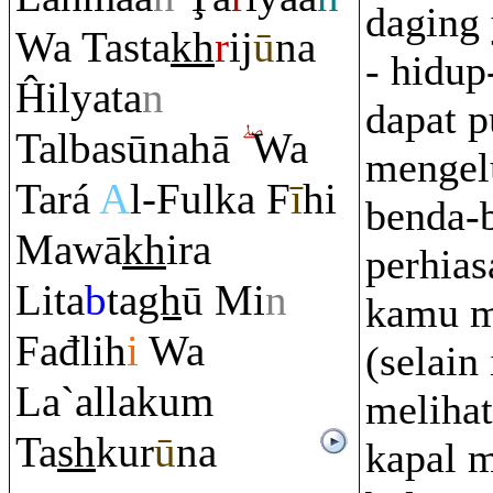
daging
Wa Tasta
kh
r
ij
ū
na
- hidup
Ĥilyata
n
dapat 
Talbasūnahā
Wa
mengel
Tará
A
l-Fulka F
ī
hi
benda-
Mawā
kh
i
ra
perhias
Lita
b
ta
gh
ū Mi
n
kamu m
Fađlih
i
Wa
(selain
La`allaku
m
melihat
Ta
sh
kur
ū
na
kapal 