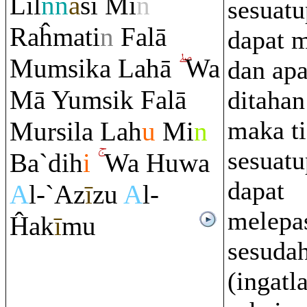
Lil
nn
ā
si Mi
n
sesuat
Ra
ĥmati
n
Falā
dapat 
Mu
m
sika Lahā
Wa
dan apa
Mā Yu
m
sik Falā
ditahan
maka t
Mursila Lah
u
Mi
n
sesuat
Ba`dih
i
Wa Huwa
dapat
A
l-`Az
ī
zu
A
l-
melepa
Ĥak
ī
mu
sesudah
(ingatl