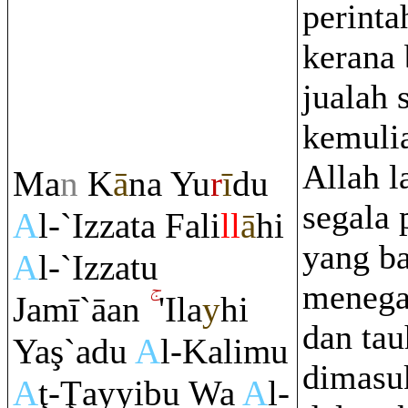
perinta
kerana 
jualah 
kemuli
Allah l
Ma
n
K
ā
na Yu
r
ī
du
segala 
A
l-`Izzata Fali
ll
ā
hi
yang ba
A
l-`Izzatu
menega
Jamī`āan
'Ila
y
hi
dan tau
Ya
ş
`adu
A
l-Kalimu
dimasu
A
ţ
-
Ţ
ayyibu Wa
A
l-