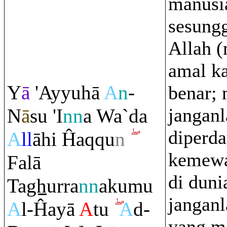
manusi
sesungg
Allah 
amal k
Y
ā
'Ayyuhā
A
n
-
benar;
jangan
N
ā
su 'I
nn
a Wa`da
diperd
A
ll
āhi Ĥa
q
q
u
n
kemewa
Falā
di duni
Ta
gh
ur
ra
nn
akumu
janganl
A
l-Ĥayā
A
tu
A
d-
yang m