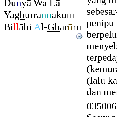
Du
n
yā Wa Lā
sebesar
Ya
gh
ur
ra
nn
aku
m
penipu 
Bi
ll
āhi
A
l-
Gh
ar
ū
ru
berpel
menyeb
terped
(kemur
(lalu k
dan me
035006