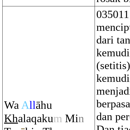
035011
mencip
dari ta
kemudi
(setitis
kemudi
menjad
berpasa
Wa
A
ll
āhu
dan pe
Kh
ala
q
aku
m
Mi
n
Dan tia