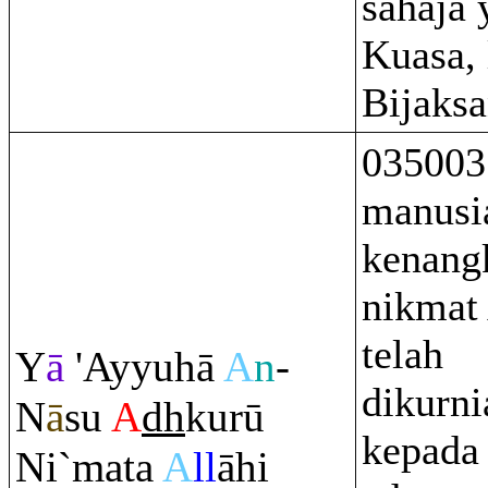
sahaja
Kuasa,
Bijaksa
035003
manusi
kenang
nikmat
telah
Y
ā
'Ayyuhā
A
n
-
dikurn
N
ā
su
A
dh
kurū
kepada
Ni`mata
A
ll
āhi