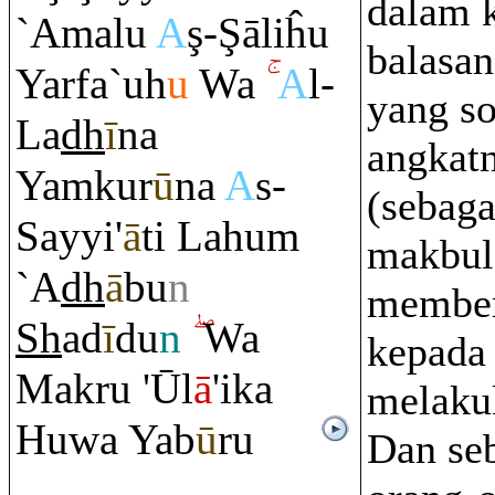
dalam k
`Amalu
A
ş
-
Ş
āliĥu
balasan
Yarfa`uh
u
Wa
A
l-
yang so
La
dh
ī
na
angkat
Ya
m
kur
ū
na
A
s-
(sebaga
Sayyi'
ā
ti Lahu
m
makbul
`A
dh
ā
bu
n
member
Sh
ad
ī
du
n
Wa
kepada
Mak
ru
'Ūl
ā
'ika
melaku
Huwa Yab
ū
ru
Dan seb