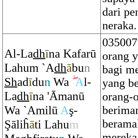
dari p
neraka.
035007
Al-La
dh
ī
na Kafarū
orang y
Lahu
m
`A
dh
ā
bu
n
bagi m
Sh
ad
ī
du
n
Wa
A
l-
yang be
La
dh
ī
na 'Āmanū
orang-
Wa `Amilū
A
ş
-
beriman
beramal
Ş
āliĥ
ā
ti Lahu
m
mereka