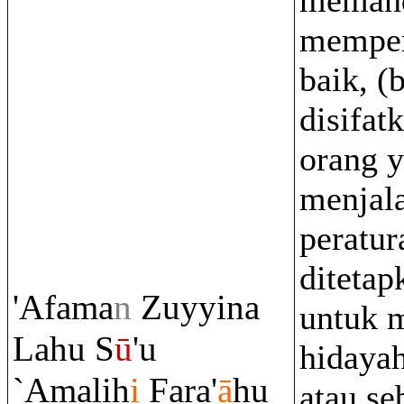
memand
memper
baik, (
disifat
orang 
menjal
peratur
ditetap
'Afama
n
Zuyyina
untuk 
Lahu S
ū
'u
hidaya
`Amalih
i
Fa
ra
'
ā
hu
atau se