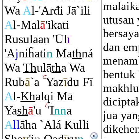
malaika
Wa
A
l-'Arđi Jā`ili
utusan
A
l-Mal
ā
'ikati
bersaya
Ru
sulāan 'Ūl
ī
dan emp
'A
j
niĥati
n
Ma
th
ná
menamb
Wa
Th
ulā
th
a Wa
bentuk 
Ru
b
ā
`a
Yaz
ī
du Fī
makhlu
A
l-
Kh
al
q
i Mā
dicipt
Ya
sh
ā
'u
'I
nn
a
jua yan
A
ll
āha `Alá Kulli
dikehe