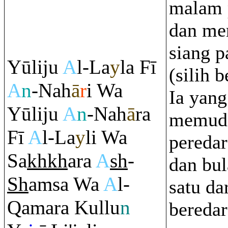
malam 
dan me
siang 
Yūliju
A
l-La
y
la Fī
(silih b
A
n
-Nah
ā
r
i Wa
Ia yang
Yūliju
A
n
-Nah
ā
ra
memud
Fī
A
l-La
y
li Wa
peredar
Sa
kh
kh
a
ra
A
sh
-
dan bul
Sh
a
m
sa Wa
A
l-
satu da
Q
ama
ra
Kullu
n
beredar