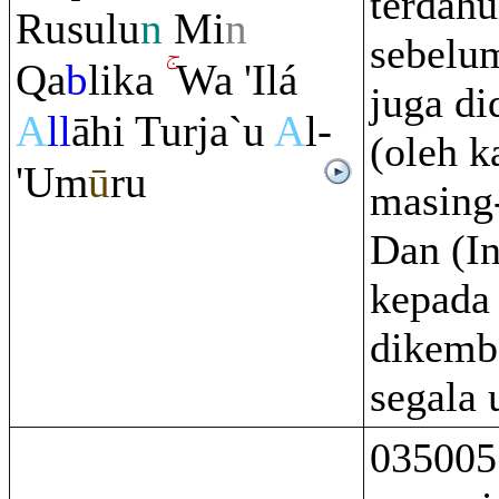
terdahu
Ru
sulu
n
Mi
n
sebelu
Q
a
b
lika
Wa 'Ilá
juga di
A
ll
āhi Turja`u
A
l-
(oleh 
'Um
ū
ru
masing
Dan (In
kepada 
dikemb
segala 
035005