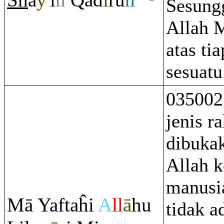
Sh
a
y
'i
n
Q
ad
ī
r
u
n
Sesung
Allah 
atas tia
sesuatu
035002
jenis r
dibuka
Allah 
manusi
Mā Yaftaĥi
A
ll
ā
hu
tidak a