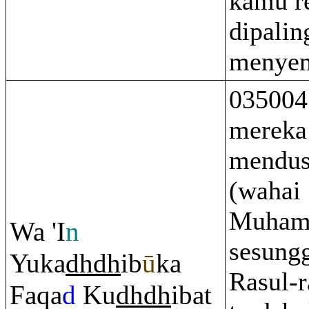
kamu r
dipalin
menye
035004
mereka
mendus
(wahai
Muham
Wa 'I
n
sesung
Yuka
dh
dh
ib
ū
ka
Rasul-r
Fa
q
a
d
Ku
dh
dh
ibat