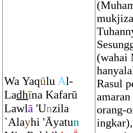
(Muham
mukjiza
Tuhann
Sesung
(wahai
hanyala
Wa Ya
q
ū
lu
A
l-
Rasul p
La
dh
ī
na Kafarū
amaran 
Lawl
ā
'U
n
zila
orang-o
`Ala
y
hi 'Āyatu
n
ingkar),