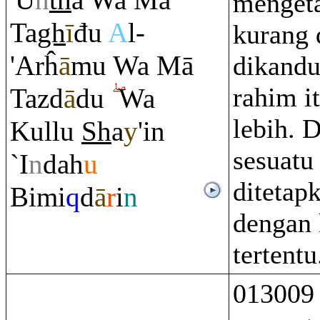
'U
n
th
á Wa Mā
mengeta
Ta
gh
ī
đu
A
l-
kurang 
'Arĥ
ā
mu Wa Mā
dikand
rahim i
Tazd
ā
du
Wa
lebih. D
Kullu
Sh
a
y
'in
sesuatu
`I
n
dah
u
ditetap
Bimi
q
d
ā
r
i
n
dengan 
tertentu
013009 