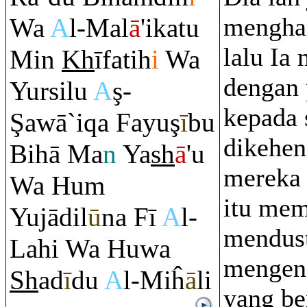
menghan
Wa
A
l-Mal
ā
'ikatu
lalu Ia
Min
Kh
īfatih
i
Wa
dengan
Yursilu
A
ş
-
kepada 
Ş
awā`i
q
a Fayu
ş
ī
bu
dikehe
Bihā Ma
n
Ya
sh
ā
'u
mereka 
Wa Hu
m
itu mem
Yujādil
ū
na Fī
A
l-
mendust
Lahi Wa Huwa
mengena
Sh
ad
ī
du
A
l-Miĥ
ā
li
yang b