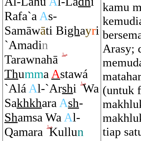
Al-Lahu
A
l-La
dh
ī
kamu me
Ra
fa`a
A
s-
kemudia
Samāw
ā
ti Bi
gh
a
y
r
i
bersema
`Amadi
n
Arasy; 
Ta
ra
wnahā
memud
Th
u
mm
a
A
stawá
matahar
`Alá
A
l-`Ar
sh
i
Wa
(untuk 
Sa
kh
kh
a
ra
A
sh
-
makhlu
Sh
a
m
sa Wa
A
l-
makhluk
Q
ama
ra
Kullu
n
tiap sat