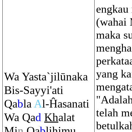
engkau 
(wahai
maka s
mengha
perkata
yang kaf
Wa Yasta`jilūnaka
mengata
Bis-Sayyi'ati
"Adalah
Q
a
b
la
A
l-Ĥasanati
telah m
Wa
Q
a
d
Kh
alat
betulka
Mi
n
Q
a
b
lihimu