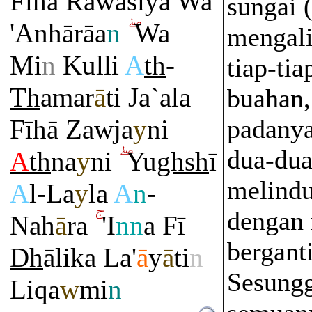
Fīhā
Ra
wāsiya Wa
sungai 
'Anhā
rā
a
n
Wa
mengali
Mi
n
Kulli
A
th
-
tiap-tia
Th
ama
r
ā
ti Ja`ala
buahan,
Fīhā Zawja
y
ni
padanya
dua-dua
A
th
na
y
ni
Yu
gh
sh
ī
melindu
A
l-La
y
la
A
n
-
dengan 
Nah
ā
ra
'I
nn
a Fī
berganti
Dh
ālika La'
ā
y
ā
ti
n
Sesung
Li
q
a
w
mi
n