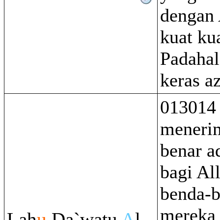
dengan 
kuat ku
Padahal
keras a
013014
menerim
benar a
bagi Al
benda-
mereka
Lah
u
Da`watu
A
l-