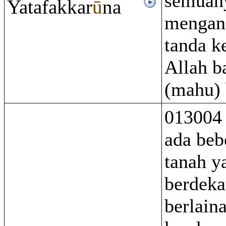
semuany
Yatafakkar
ū
na
mengan
tanda k
Allah b
(mahu) 
013004
ada beb
tanah y
berdeka
berlain