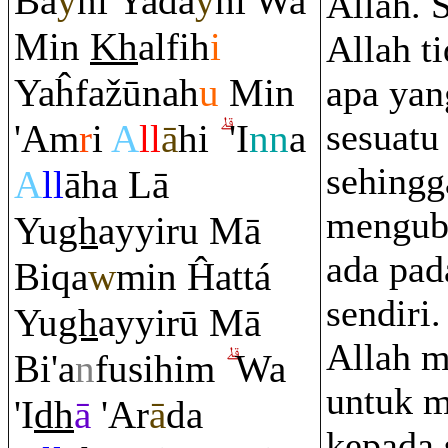
Ba
y
ni Yada
y
hi Wa
Allah. 
Min
Kh
alfih
i
Allah t
Yaĥfažūnah
u
Min
apa yan
sesuatu
'A
m
r
i
A
ll
ā
hi
'I
nn
a
sehingg
A
ll
āha Lā
mengub
Yu
gh
ayyi
r
u Mā
ada pad
Bi
q
a
w
min Ĥattá
sendiri
Yu
gh
ayyirū Mā
Allah 
Bi'a
n
fusihi
m
Wa
untuk 
'I
dh
ā
'A
r
ā
da
kepada 