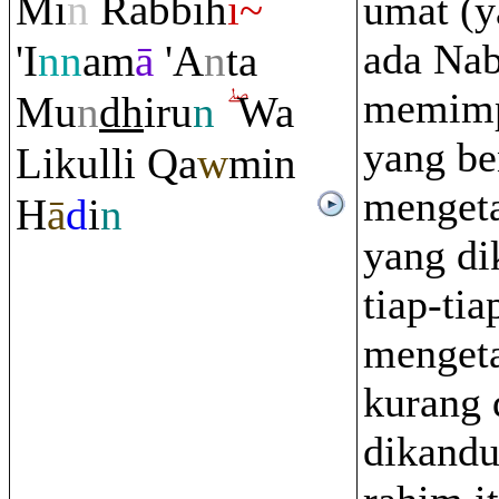
Mi
n
Ra
bbih
i~
umat (y
ada Nab
'I
nn
am
ā
'A
n
ta
memimp
Mu
n
dh
i
r
u
n
Wa
yang be
Likulli
Q
a
w
min
mengeta
H
ā
d
i
n
yang di
tiap-tia
mengeta
kurang 
dikand