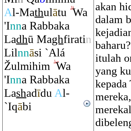
akan hi
A
l-Ma
th
ul
ā
tu
Wa
dalam b
'I
nn
a
Ra
bbaka
kejadia
La
dh
ū Ma
gh
fi
ra
ti
n
baharu
Lil
nn
ā
si `Alá
itulah 
Ž
ulmihi
m
Wa
yang ku
'I
nn
a
Ra
bbaka
kepada
La
sh
ad
ī
du
A
l-
mereka,
`I
q
ā
bi
merekal
dibelen