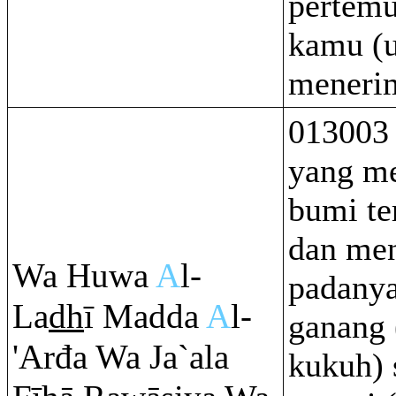
pertem
kamu (
menerim
013003 
yang m
bumi te
dan men
Wa Huwa
A
l-
padany
La
dh
ī Madda
A
l-
ganang (
'Arđa Wa Ja`ala
kukuh) 