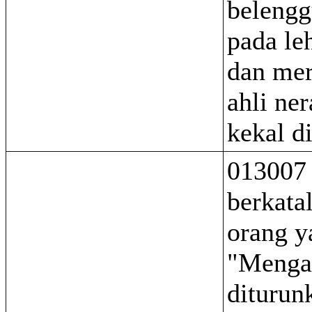
belengg
pada le
dan mer
ahli ne
kekal d
013007
berkata
orang y
"Menga
diturun