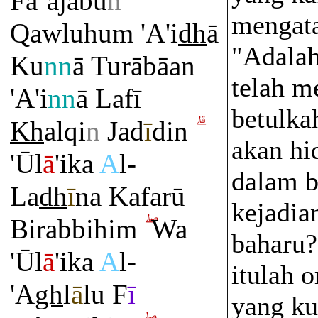
Fa`ajabu
n
mengata
Q
awluhu
m
'A'i
dh
ā
"Adalah
Ku
nn
ā Tu
rā
bāan
telah m
'A'i
nn
ā Lafī
betulka
Kh
al
q
i
n
Jad
ī
din
akan hi
'Ūl
ā
'ika
A
l-
dalam b
La
dh
ī
na Kafarū
kejadia
Bi
ra
bbihi
m
Wa
baharu
'Ūl
ā
'ika
A
l-
itulah 
'A
gh
l
ā
lu F
ī
yang ku