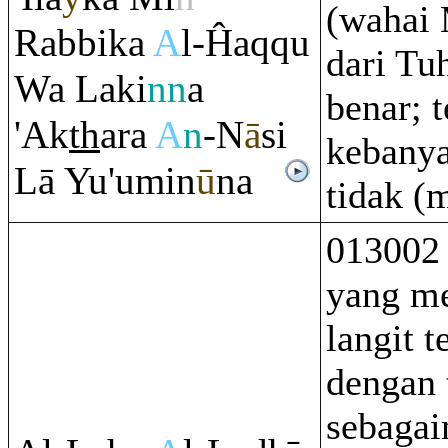
(wahai
Ra
bbika
A
l-Ĥa
q
q
u
dari Tu
Wa Laki
nn
a
benar; t
'Ak
th
a
ra
A
n
-N
ā
si
kebany
Lā Yu'umin
ū
na
tidak (
013002 
yang m
langit t
dengan 
sebaga