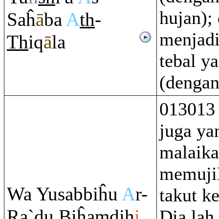
hujan);
Saĥ
ā
ba
A
th
-
menjad
Th
i
q
ā
la
tebal y
(dengan 
013013 
juga ya
malaika
memuji
Wa Yusabbiĥu
A
r-
takut k
Ra
`du Biĥa
m
dih
i
Dia lah