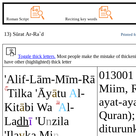
Roman Script
Reciting key words
13) Sūrat
A
r-Ra`
d
Printed f
Toggle thick letters.
Most people make the mistake of thickening
have other (highlighted) thick letter
013001 
'Alif-Lā
m
-Mī
m
-
Rā
Miim, Ra
Tilka 'Āy
ā
tu
A
l-
ayat-ay
Kit
ā
bi Wa
A
l-
Quran);
La
dh
ī
'U
n
zila
dituru
'Ila
y
ka Mi
n