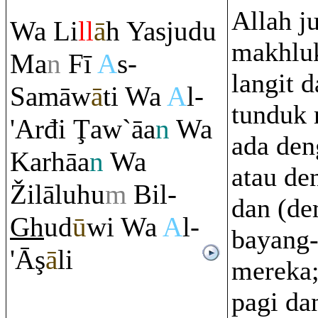
Allah j
Wa Li
ll
ā
h Yasjudu
makhluk
Ma
n
Fī
A
s-
langit 
Samāw
ā
ti Wa
A
l-
tunduk 
'Arđi
Ţ
aw`āa
n
Wa
ada den
Karhāa
n
Wa
atau de
Ž
ilāluhu
m
Bil-
dan (de
Gh
ud
ū
wi Wa
A
l-
bayang
'Ā
ş
ā
li
mereka;
pagi da