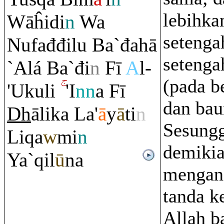
lebihka
Wāĥidi
n
Wa
setenga
Nufađđilu Ba`đahā
setenga
`Alá Ba`đi
n
Fī
A
l-
(pada b
'Ukuli
'I
nn
a Fī
dan bau
Dh
ālika La'
ā
y
ā
ti
n
Sesung
Li
q
a
w
mi
n
demikia
Ya`
q
il
ū
na
mengan
tanda k
Allah b