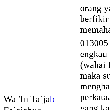
orang y
berfikir
memaha
013005 
engkau 
(wahai
maka s
mengha
perkata
Wa 'I
n
Ta`ja
b
yang kaf