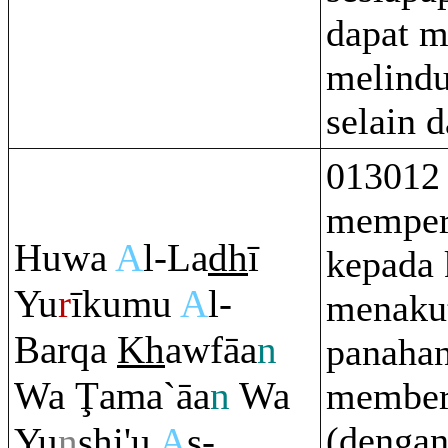
dapat m
melind
selain 
013012 
memperl
Huwa
A
l-La
dh
ī
kepada 
Yu
r
īkumu
A
l-
menakut
Bar
q
a
Kh
awfāa
n
panahan
Wa
Ţ
ama`āa
n
Wa
member
(dengan
Yu
n
sh
i'u
A
s-