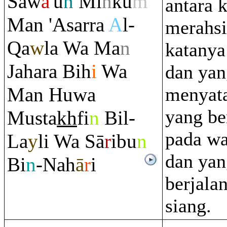
Saw
ā
'u
n
Mi
n
ku
m
antara 
Man 'Asar
ra
A
l-
merahsi
Q
a
w
la Wa Ma
n
katanya
Jaha
ra
Bih
i
Wa
dan yan
Man Huwa
menyata
yang b
Musta
kh
fi
n
Bil-
pada w
La
y
li Wa Sā
r
ibu
n
dan yan
Bi
n
-Nah
ā
r
i
berjala
siang.