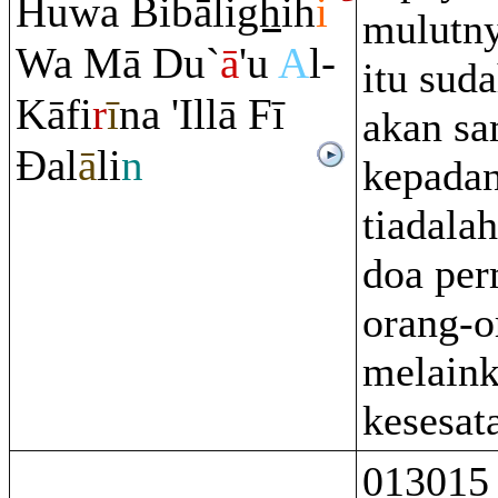
Huwa Bibāli
gh
ih
i
mulutny
Wa Mā Du`
ā
'u
A
l-
itu suda
Kāfi
r
ī
na 'Illā Fī
akan sa
Đ
al
ā
li
n
kepada
tiadala
doa pe
orang-o
melain
kesesat
013015