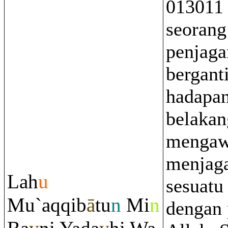
013011 
seorang
penjaga
berganti
hadapan
belakan
mengaw
menjaga
Lah
u
sesuatu
Mu`a
q
q
ib
ā
tu
n
Mi
n
dengan 