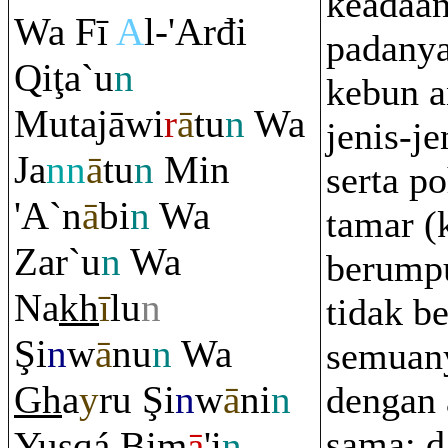
keadaan
Wa Fī
A
l-'Arđi
padanya
Q
i
ţ
a`u
n
kebun a
Mutajāwi
r
ā
tu
n
Wa
jenis-j
Ja
nn
ā
tu
n
Min
serta p
'A`n
ā
bi
n
Wa
tamar (
Zar`u
n
Wa
berump
Na
kh
ī
lu
n
tidak b
Ş
i
n
w
ā
nu
n
Wa
semuan
Gh
a
y
ru
Ş
i
n
w
ā
ni
n
dengan 
sama; 
Yus
q
á Bim
ā
'i
n