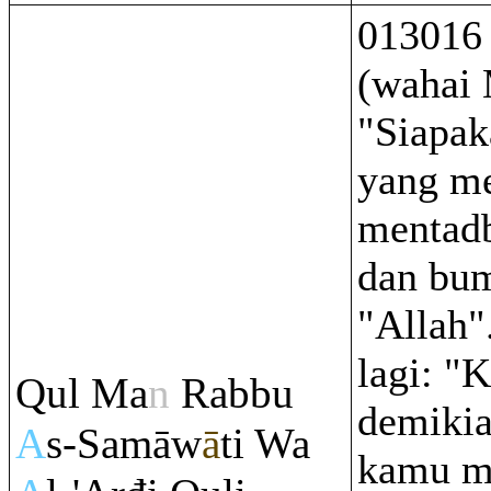
013016 
(wahai
"Siapak
yang me
mentadb
dan bum
"Allah"
lagi: "
Q
ul Ma
n
Ra
bbu
demikia
A
s-Samāw
ā
ti Wa
kamu m