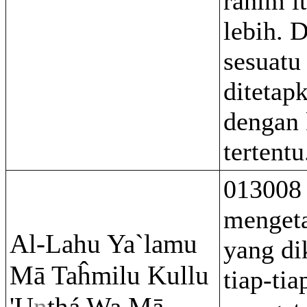
rahim i
lebih. D
sesuatu
ditetap
dengan 
tertentu
013008 
mengeta
Al-Lahu Ya`lamu
yang di
Mā Taĥmilu Kullu
tiap-tia