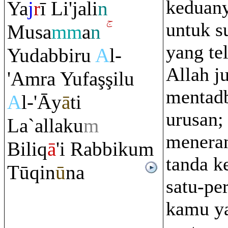
keduany
Ya
j
r
ī Li'jali
n
untuk s
Musa
mm
a
n
yang te
Yudabbi
r
u
A
l-
Allah j
'A
m
ra
Yufa
ş
ş
ilu
mentadb
A
l-'Āy
ā
ti
urusan;
La`allaku
m
meneran
Bili
q
ā
'i
Ra
bbiku
m
tanda 
Tū
q
in
ū
na
satu-pe
kamu y