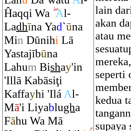
lain dar
Ĥa
q
q
i Wa
A
l-
akan da
La
dh
ī
na Ya
d
`
ū
na
atau m
Mi
n
Dūnih
i
Lā
sesuatu
Yastajīb
ū
na
mereka,
Lahu
m
Bi
sh
a
y
'in
seperti
'Illā Kabāsi
ţ
i
memben
Kaffa
y
hi 'Ilá
A
l-
kedua t
M
ā
'i Liya
b
lu
gh
a
tangann
F
ā
hu Wa Mā
supaya 