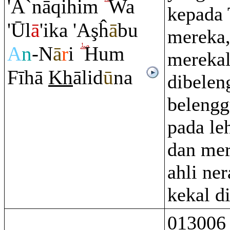
'A`nā
q
ihi
m
Wa
kepada
'Ūl
ā
'ika 'A
ş
ĥ
ā
bu
mereka,
A
n
-N
ā
r
i
Hu
m
merekal
Fīhā
Kh
ālid
ū
na
dibelen
belengg
pada le
dan mer
ahli ne
kekal d
013006 