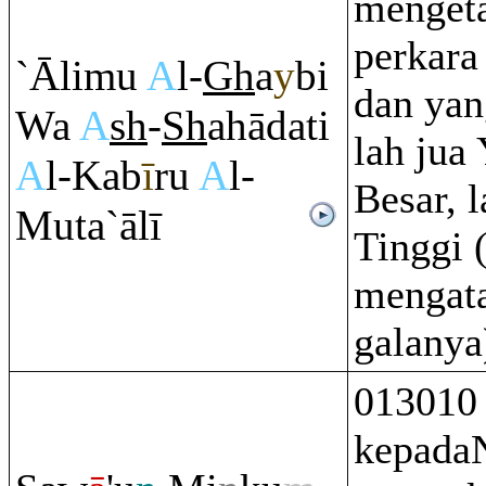
mengeta
perkara
`Ālimu
A
l-
Gh
a
y
bi
dan yan
Wa
A
sh
-
Sh
ahādati
lah jua
A
l-Kab
ī
r
u
A
l-
Besar, 
Muta`ālī
Tinggi 
mengata
galanya
013010
kepadaN