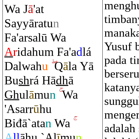
menghu
Wa J
ā
'at
timban
Sayyā
ra
tu
n
manaka
Fa'arsalū Wa
Yusuf 
A
r
idahu
m
Fa'a
d
lá
pada t
Dalwah
u
Q
ā
la Yā
berser
Bu
sh
rá Hā
dh
ā
katanya
Gh
ul
ā
mu
n
Wa
sunggu
'Asarr
ū
hu
mengem
Biđā`ata
n
Wa
adalah
A
ll
āhu `Al
ī
mu
n