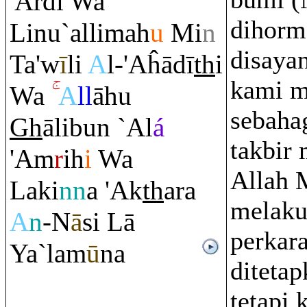
'Arđi Wa
dihorm
Linu`allimah
u
Mi
n
disayan
Ta'w
ī
li
A
l-'Aĥādī
th
i
kami m
Wa
A
ll
āhu
sebaha
Gh
ālibun `Al
á
takbir
'A
m
r
ih
i
Wa
Allah 
Laki
nn
a 'Ak
th
a
ra
melaku
A
n
-N
ā
si Lā
perkara
Ya`lam
ū
na
diteta
tetapi