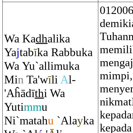
01200
demiki
Tuhan
Wa Ka
dh
alika
memili
Ya
j
tab
ī
ka
Ra
bbuka
mengaj
Wa Yu`allimuka
mimpi,
Mi
n
Ta'w
ī
li
A
l-
menye
'Aĥādī
th
i Wa
nikma
Yuti
mm
u
kepada
Ni`matah
u
`Ala
y
ka
kepada