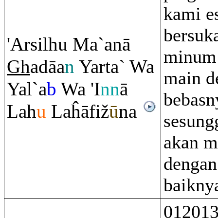
kami e
bersuk
'Arsilhu Ma`anā
minum 
Gh
adāa
n
Yarta` Wa
main d
Yal`a
b
Wa 'I
nn
ā
bebasn
Lah
u
Laĥāfiž
ū
na
sesung
akan m
dengan
baikny
012013