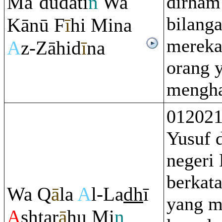
Ma`dūdati
n
Wa
dirham
bilang
Kānū F
ī
hi Mina
mereka
A
z-Zāhid
ī
na
orang 
mengha
012021
Yusuf d
negeri 
berkat
Wa
Q
ā
la
A
l-La
dh
ī
yang m
A
sh
ta
r
ā
hu Mi
n