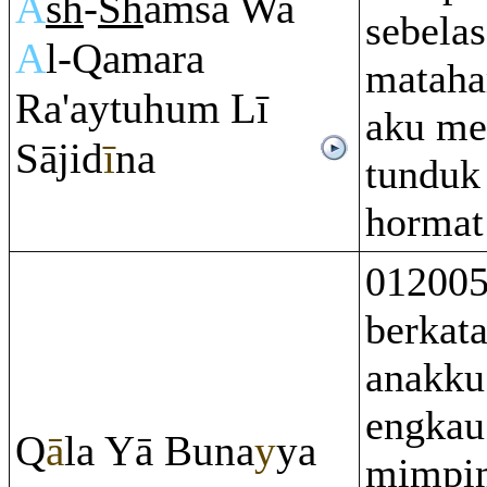
A
sh
-
Sh
a
m
sa Wa
sebelas
A
l-
Q
ama
ra
matahar
Ra
'aytuhu
m
Lī
aku me
Sājid
ī
na
tunduk
hormat
012005
berkat
anakku
engkau
Q
ā
la Yā Buna
y
ya
mimpi