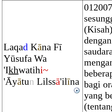
01200
sesung
(Kisah
dengan
La
q
a
d
K
ā
na Fī
saudara
Yūsufa Wa
menga
'I
kh
watih
i~
bebera
'Āy
ā
tu
n
Lilss
ā
'il
ī
na
bagi o
yang b
(tenta