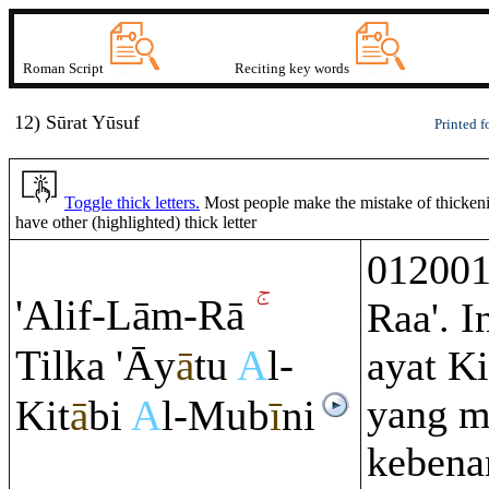
Roman Script
Reciting key words
12) Sūrat Yūsuf
Printed f
Toggle thick letters.
Most people make the mistake of thickening
have other (highlighted) thick letter
012001
'Alif-Lā
m
-
Rā
Raa'. I
Tilka 'Āy
ā
tu
A
l-
ayat K
yang m
Kit
ā
bi
A
l-Mub
ī
ni
kebena