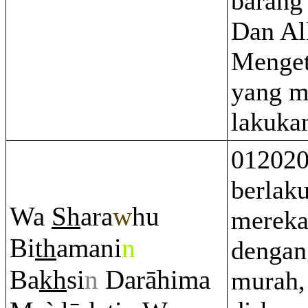
barang
Dan Al
Menget
yang m
lakuka
012020
berlak
Wa
Sh
a
ra
w
hu
mereka
Bi
th
amani
n
dengan
Ba
kh
si
n
Da
rā
hima
murah, 