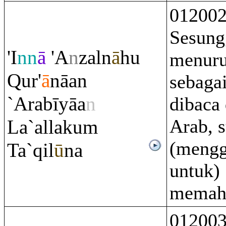
01200
Sesung
'I
nn
ā
'A
n
zaln
ā
hu
menuru
Q
ur'
ā
nāan
sebaga
`A
ra
bīyāa
n
dibaca
Arab, 
La`allaku
m
(mengg
Ta`
q
il
ū
na
untuk)
memah
01200