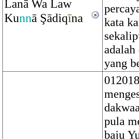
Lanā Wa Law
percay
Ku
nn
ā
Ş
ādi
q
ī
na
kata ka
sekali
adalah
yang b
012018
menge
dakwaa
pula m
baju Y