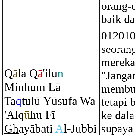
orang-
baik d
012010
seorang
mereka
Q
ā
la
Q
ā
'ilu
n
"Janga
Minhu
m
Lā
membun
Ta
q
tulū Yūsufa Wa
tetapi 
'Al
q
ū
hu Fī
ke dala
Gh
ayābati
A
l-Jubbi
supaya