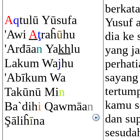
berkat
A
q
tulū Yūsufa
Yusuf 
'Awi
A
ţ
ra
ĥ
ū
hu
dia ke 
'Arđāa
n
Ya
kh
lu
yang j
Laku
m
Wa
j
hu
perhati
'Abīku
m
Wa
sayang
tertum
Takūnū Mi
n
kamu s
Ba`dih
i
Q
awmāa
n
dan su
Ş
āliĥ
ī
na
sesuda