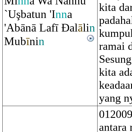
Mi
nn
ā Wa Naĥnu
kita da
`U
ş
batun 'I
nn
a
padahal
'Abānā Lafī
Đ
al
ā
li
n
kumpul
Mub
ī
ni
n
ramai 
Sesung
kita ad
keadaan
yang n
012009
antara