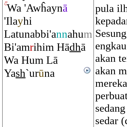
Wa 'Awĥayn
ā
pula i
'Ila
y
hi
kepada
Sesung
Latunabbi'a
nn
ahu
m
engkau
Bi'a
m
r
ihi
m
Hā
dh
ā
akan te
Wa Hu
m
Lā
akan m
Ya
sh
`ur
ū
na
mereka
perbuat
sedang
sedar (