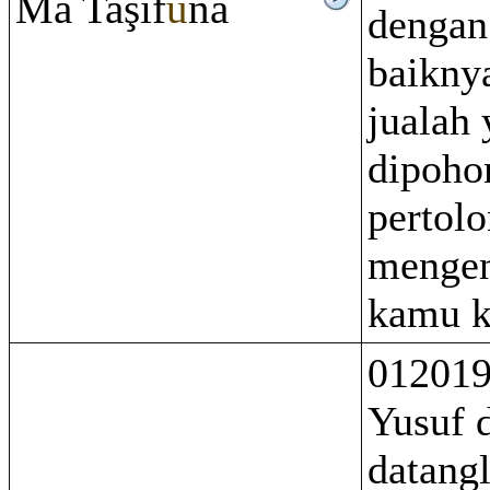
Mā Ta
ş
if
ū
na
dengan
baikny
jualah
dipoho
pertol
mengen
kamu k
012019
Yusuf 
datang