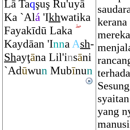
Lā Ta
q
ş
u
ş
Ru
'uyā
saudar
Ka `Al
á
'I
kh
watika
kerana 
Fayakīdū Laka
mereka
Kaydāan 'I
nn
a
A
sh
-
menjal
Sh
ay
ţ
ā
na Lil'i
n
s
ā
ni
rancan
`Ad
ū
wu
n
Mub
ī
nu
n
terhad
Sesung
syaita
yang n
manusi