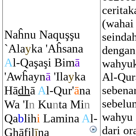
cerita
(waha
Naĥnu Na
q
u
ş
ş
u
seinda
`Ala
y
ka 'Aĥsana
dengan
A
l-
Q
a
ş
a
ş
i Bim
ā
wahyu
'Awĥayn
ā
'Ila
y
ka
Al-Qura
Hā
dh
ā
A
l-
Q
ur'
ā
na
sebena
sebelu
Wa 'I
n
Ku
n
ta Mi
n
wahyu i
Q
a
b
lih
i
Lamina
A
l-
dari o
Gh
āfil
ī
na