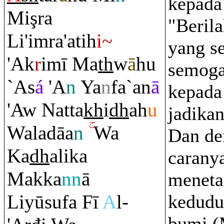
kepada 
Mi
ş
ra
"Berila
Li'i
m
ra
'atih
i~
yang s
'Ak
r
imī Ma
th
w
ā
hu
semoga
`As
á
'A
n
Ya
n
fa`an
ā
kepada 
'Aw Natta
kh
i
dh
ah
u
jadikan
Waladāa
n
Wa
Dan de
Ka
dh
alika
carany
Makka
nn
ā
meneta
Liyūsufa Fī
A
l-
kedudu
bumi (