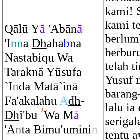
kami! 
kami te
Q
ālū Y
ā
'Abān
ā
berlum
'I
nn
ā
Dh
aha
b
nā
berbur
Nastabi
q
u Wa
telah t
Ta
ra
knā Yūsufa
Yusuf 
`I
n
da Matā`inā
barang
Fa'akalahu
A
dh
-
lalu ia
Dh
i'bu
Wa M
ā
serigal
'A
n
ta Bimu'umini
n
tentu a