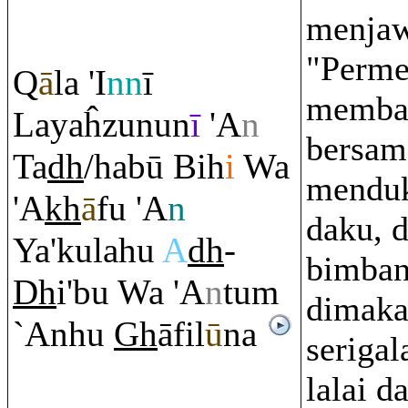
menjaw
"Perme
Q
ā
la 'I
nn
ī
memba
Layaĥzunun
ī
'A
n
bersam
Ta
dh
/habū Bih
i
Wa
menduk
'A
kh
ā
fu 'A
n
daku, 
Ya'kulahu
A
dh
-
bimban
Dh
i'bu Wa 'A
n
tu
m
dimaka
`Anhu
Gh
āfil
ū
na
serigal
lalai da