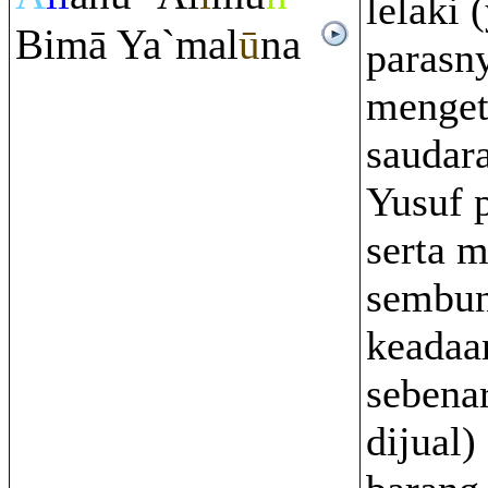
lelaki 
Bimā Ya`mal
ū
na
parasny
mengeta
saudar
Yusuf 
serta 
sembun
keadaa
sebena
dijual)