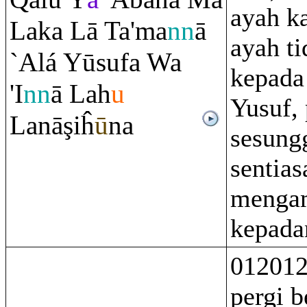
ayah k
Laka Lā Ta'ma
nn
ā
ayah ti
`Alá Yūsufa Wa
kepada
'I
nn
ā Lah
u
Yusuf,
Lanā
ş
iĥ
ū
na
sesung
sentias
mengam
kepada
012012
pergi 