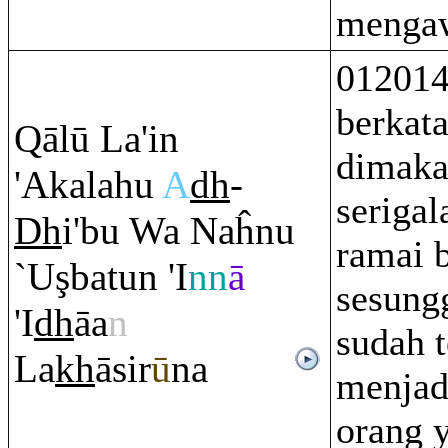
mengaw
012014
berkata
Q
ālū La'in
dimaka
'Akalahu
A
dh
-
serigal
Dh
i'bu Wa Naĥnu
ramai 
`U
ş
batun 'I
nn
ā
sesung
'I
dh
āa
n
sudah t
La
kh
āsir
ū
na
menjad
orang y