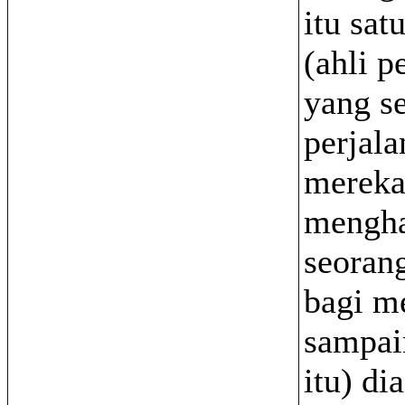
itu sa
(ahli p
yang s
perjala
merek
mengha
seorang
bagi me
sampai
itu) di