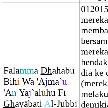
012015
mereka
memba
bersam
mereka
hendak
Fala
mm
ā
Dh
ahabū
dia ke 
Bih
i
Wa 'A
j
ma`
ū
(merek
'A
n
Ya
j
`al
ū
hu Fī
melaku
Gh
ayābati
A
l-Jubbi
demiki