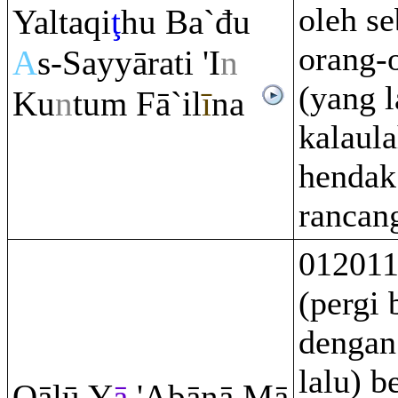
oleh se
Yalta
q
i
ţ
hu Ba`đu
orang-
A
s-Sayyā
ra
ti 'I
n
(yang l
Ku
n
tu
m
Fā`il
ī
na
kalaul
hendak
rancan
012011
(pergi
dengan
lalu) b
Q
ālū Y
ā
'Abānā Mā