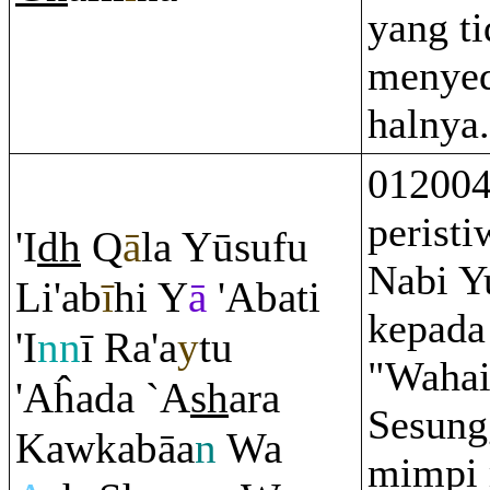
yang t
menyed
halnya.
012004
peristi
'I
dh
Q
ā
la Yūsufu
Nabi Y
Li'ab
ī
hi Y
ā
'Abati
kepada
'I
nn
ī
Ra
'a
y
tu
"Wahai
'Aĥada `A
sh
a
ra
Sesung
Kawkabāa
n
Wa
mimpi 