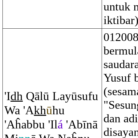
untuk 
iktibar)
012008
bermul
saudar
Yusuf 
(sesama
'I
dh
Q
ālū Layūsufu
"Sesun
Wa 'A
kh
ū
hu
dan adi
'Aĥabbu 'Il
á
'Abīnā
disaya