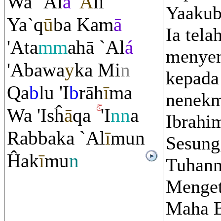
Wa `Al
á
'
Ā
li
Yaakub
Ya`
q
ū
ba Kam
ā
Ia tela
'Ata
mm
ahā `Al
á
menye
'Abawa
y
ka Mi
n
kepada
Q
a
b
lu 'I
b
rā
h
ī
ma
nenekm
Wa 'Isĥ
ā
q
a
'I
nn
a
Ibrahi
Ra
bbaka `Al
ī
mun
Sesung
Ĥak
ī
mu
n
Tuhan
Menget
Maha B