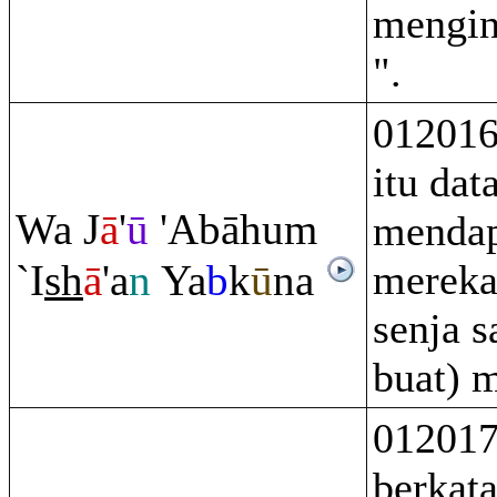
mengin
".
012016
itu da
Wa J
ā
'
ū
'Abāhu
m
mendap
`I
sh
ā
'a
n
Ya
b
k
ū
na
mereka
senja s
buat) 
012017
berkat