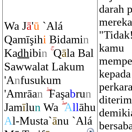
darah 
mereka
Wa J
ā
'
ū
`Alá
"Tidak
Q
amī
ş
ih
i
Bidami
n
kamu
Ka
dh
ibi
n
Q
ā
la Bal
mempe
Sawwalat Laku
m
kepada
'A
n
fusuku
m
perkara
'A
m
rā
a
n
Fa
ş
a
b
ru
n
diterim
Jam
ī
lu
n
Wa
A
ll
āhu
demiki
A
l-Musta`
ā
nu `Alá
bersab