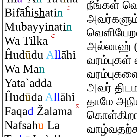
நீங்கள் வெ
Bifāĥi
sh
ati
n
அவர்களும
Mubayyinati
n
வெளியேற
Wa Tilka
அல்லாஹ் (
Ĥud
ū
du
A
ll
āhi
வரம்புகள்
Wa Ma
n
வரம்புகளை
Yata`adda
அவர் திடம
Ĥud
ū
da
A
ll
āhi
தாமே அநி
Fa
q
a
d
Ž
alama
கொள்கிறார
Nafsah
u
Lā
வாழ்வதற்