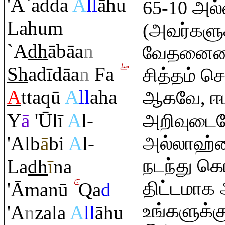
'A`adda
A
ll
āhu
65-10 அல
Lahu
m
(அவர்களு
`A
dh
ābāa
n
வேதனையை
Sh
adīdāa
n
Fa
சித்தம் செ
A
tta
q
ū
A
ll
aha
ஆகவே, ஈ
Y
ā
'Ūlī
A
l-
அறிவுடை
'Alb
ā
bi
A
l-
அல்லாஹ்வ
நடந்து கொ
La
dh
ī
na
திட்டமாக
'Āmanū
Q
a
d
உங்களுக்க
'A
n
zala
A
ll
āhu