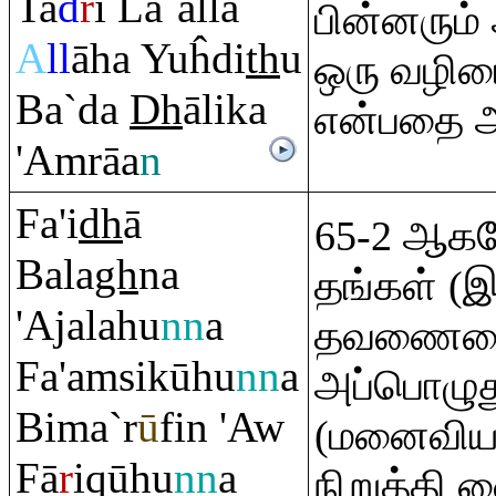
Ta
d
r
ī La`alla
பின்னரும
A
ll
āha Yuĥdi
th
u
ஒரு வழிய
Ba`da
Dh
ālika
என்பதை அற
'A
m
rā
a
n
Fa'i
dh
ā
65-2 ஆகவ
Bala
gh
na
தங்கள் (இ
'Ajalahu
nn
a
தவணையை 
Fa'a
m
sikūhu
nn
a
அப்பொழுது
Bima`r
ū
fin 'Aw
(மனைவிய
Fā
r
i
q
ūhu
nn
a
நிறுத்தி வ