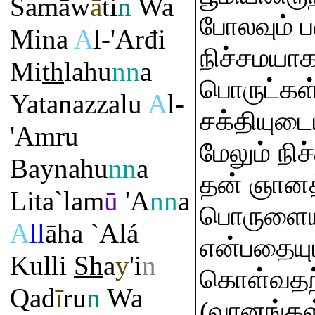
Samāw
ā
ti
n
Wa
போலவும் 
Mina
A
l-'Arđi
நிச்சமயாக
Mi
th
lahu
nn
a
பொருட்கள் 
Yatanazzalu
A
l-
சக்தியுட
'A
m
ru
மேலும் நி
Baynahu
nn
a
தன் ஞானத்
Lita`lam
ū
'A
nn
a
பொருளையும
A
ll
āha `Alá
என்பதையும
Kulli
Sh
a
y
'i
n
கொள்வதற்
Q
ad
ī
r
u
n
Wa
(வானங்கள்