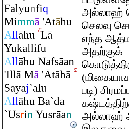
Falyu
n
fi
q
அல்லாஹ் 
Mi
mm
ā
'Āt
ā
hu
செலவு செ
A
ll
āhu
Lā
எந்த ஆத்
Yukallifu
அதற்குக்
A
ll
āhu Nafsāan
கொடுத்திர
'Illā M
ā
'Ātāhā
(மிகையாக
Saya
j
`alu
படி) சிரமப
A
ll
āhu Ba`da
கஷ்டத்திற்
`Us
r
i
n
Yus
rā
a
n
அல்லாஹ் அ