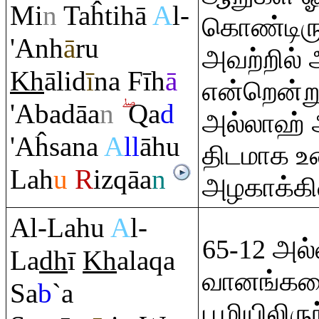
Mi
n
Taĥtihā
A
l-
கொண்டிரு
'Anh
ā
ru
அவற்றில் 
Kh
ālid
ī
na Fīh
ā
என்றென்றும
'Abadāa
n
Q
a
d
அல்லாஹ் 
'Aĥsana
A
ll
āhu
திடமாக
Lah
u
R
iz
q
āa
n
அழகாக்கி
Al-Lahu
A
l-
65-12 அல்
La
dh
ī
Kh
ala
q
a
வானங்களை
Sa
b
`a
பூமியிலிர