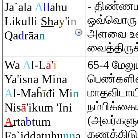
- திண்ண
Ja`ala
A
ll
āhu
ஒவ்வொரு 
Likulli
Sh
a
y
'i
n
அளவை உண
Q
a
d
rā
a
n
வைத்திருக
Wa
A
l-L
ā
'
ī
65-4 மேலும
பெண்களில்
Ya'isna Mina
மாதவிடாய
A
l-Maĥ
ī
đi Mi
n
நம்பிக்கை
Nis
ā
'iku
m
'Ini
(அவர்கள
A
rta
b
tu
m
கணக்கிடுவ
Fa`iddatuhu
nn
a