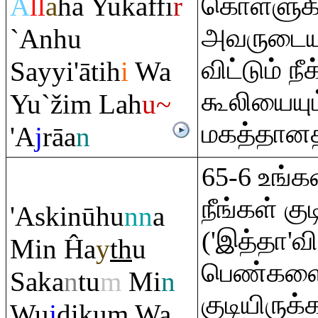
A
ll
ā
ha Yukaffi
r
கொள்ளுக
அவருடைய
`Anhu
விட்டும் நீ
Sayyi'ātih
i
Wa
கூலியையும
Yu`ži
m
Lah
u~
மகத்தானத
'A
j
rā
a
n
65-6 உங்கள
நீங்கள் கு
'Askinūhu
nn
a
('இத்தா'வி
Min Ĥa
y
th
u
பெண்களை 
Saka
n
tu
m
Mi
n
குடியிருக்
Wu
j
diku
m
Wa