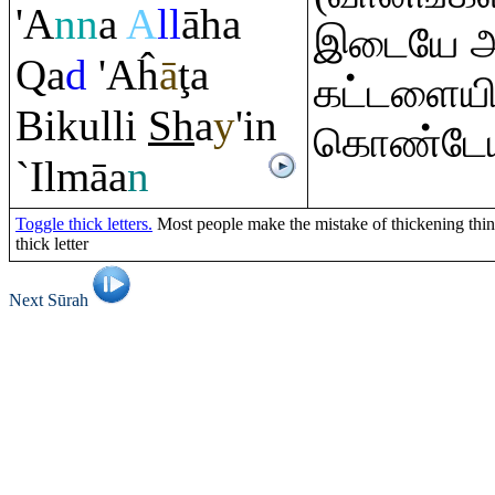
'A
nn
a
A
ll
āha
இடையே 
Q
a
d
'Aĥ
ā
ţ
a
கட்டளையி
Bikulli
Sh
a
y
'in
கொண்டேயி
`Ilmāa
n
Toggle thick letters.
Most people make the mistake of thickening thin l
thick letter
Next Sūrah