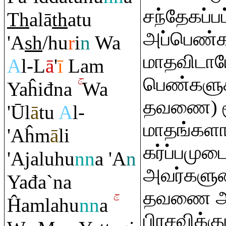
சந்தேகப்பட
Th
alā
th
atu
அப்பெண்கள
'A
sh
/hu
r
i
n
Wa
மாதவிடாயே
A
l-L
ā
'
ī
La
m
பெண்களுக்
Yaĥiđna
Wa
தவணை) ம
'Ūl
ā
tu
A
l-
மாதங்களா
'Aĥm
ā
li
கர்ப்பமு
'Ajaluhu
nn
a 'A
n
அவர்களுட
Yađa`na
தவணை அ
Ĥa
m
lahu
nn
a
பிரசவிக்க