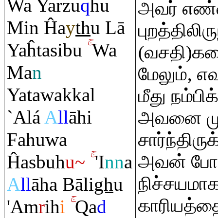
Wa Yarzu
q
hu
அவர் எண
Min Ĥa
y
th
u Lā
புறத்திலி
Yaĥtasibu
Wa
(வசதி)கள
Ma
n
மேலும், எ
Yatawakkal
மீது நம்ப
`Alá
A
ll
āhi
அவனை முற
Fahuwa
சார்ந்திர
Ĥasbuh
u~
'I
nn
a
அவன் போ
நிச்சயமா
A
ll
āha Bāli
gh
u
காரியத்த
'A
m
r
ih
i
Q
a
d