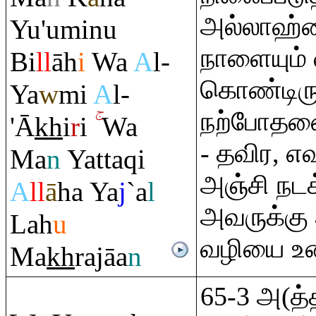
அல்லாஹ்வ
Yu'uminu
நாளையும் 
Bi
ll
āh
i
Wa
A
l-
கொண்டிரு
Ya
w
mi
A
l-
நற்போதனை
'Ā
kh
i
r
i
Wa
- தவிர, எ
Ma
n
Yatta
q
i
அஞ்சி நட
A
ll
ā
ha Ya
j
`a
l
அவருக்கு
Lah
u
வழியை உண
Ma
kh
ra
jāa
n
65-3 அ(த