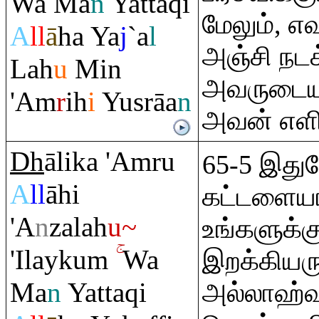
Wa Ma
n
Yatta
q
i
மேலும், எ
A
ll
ā
ha Ya
j
`a
l
அஞ்சி நட
Lah
u
Min
அவருடைய
'A
m
r
ih
i
Yus
rā
a
n
அவன் எளி
Dh
ālika 'A
m
ru
65-5 இது
A
ll
āhi
கட்டளையா
'A
n
zalah
u~
உங்களுக்க
'Ilayku
m
Wa
இறக்கியர
Ma
n
Yatta
q
i
அல்லாஹ்வு