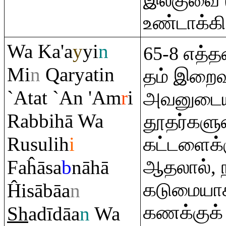
இலகுவை (
உண்டாக்கி
Wa Ka'a
y
yi
n
65-8 எத
Mi
n
Q
aryatin
தம் இறைவ
`Atat `An 'A
m
r
i
அவனுடை
Ra
bbihā Wa
தூதர்களு
Ru
sulih
i
கட்டளைக்க
Faĥāsa
b
nāhā
ஆதலால், 
கடுமையா
Ĥisābāa
n
கணக்குக் 
Sh
adīdāa
n
Wa