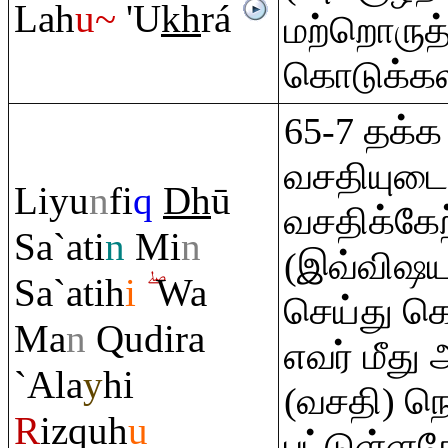
Lah
u~
'U
kh
rá
மற்றொருத்
கொடுக்கல
65-7 தக்க
வசதியுடைய
Liyu
n
fi
q
Dh
ū
வசதிக்கேற
Sa`ati
n
Mi
n
(இவ்விஷயத
Sa`atih
i
Wa
செய்து க
Ma
n
Q
udi
ra
எவர் மீத
`Ala
y
hi
(வசதி) நெ
R
iz
q
uh
u
பட்டுள்ளத