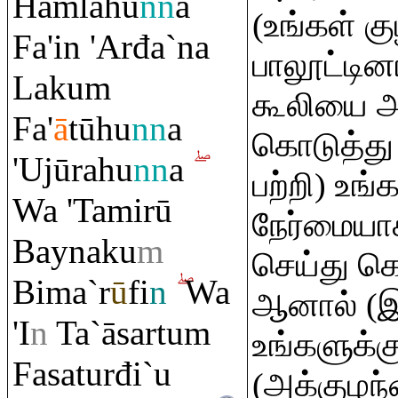
Ĥa
m
lahu
nn
a
(உங்கள் க
Fa'in 'Arđa`na
பாலூட்டி
Laku
m
கூலியை அ
Fa'
ā
tūhu
nn
a
கொடுத்து 
'Ujū
ra
hu
nn
a
பற்றி) உங்
Wa 'Tamirū
நேர்மையாக
Baynaku
m
செய்து க
Bima`r
ū
fi
n
Wa
ஆனால் (இத
'I
n
Ta`āsartu
m
உங்களுக்கு
Fasaturđi`u
(அக்குழந்