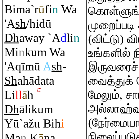
Bima`r
ū
fi
n
Wa
கொள்ளுங்
'A
sh
/hidū
முறைப்படி
Dh
away `A
d
li
n
(விட்டு) வ
Mi
n
ku
m
Wa
உங்களில்
'A
q
īmū
A
sh
-
இருவரைச்
Sh
ahādata
வைத்துக்
Li
ll
ā
h
மேலும், ச
அல்லாஹ்வ
Dh
āliku
m
(நேர்மைய
Yū`ažu Bih
i
நிலைப்படுத
Ma
n
K
ā
na