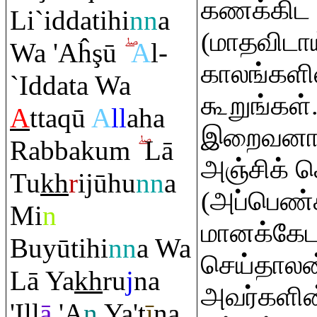
கணக்கிட 
Li`iddatihi
nn
a
(மாதவிடா
Wa 'Aĥ
ş
ū
A
l-
காலங்களில
`Iddata Wa
கூறுங்கள்
A
tta
q
ū
A
ll
aha
இறைவனாக
Ra
bbaku
m
Lā
அஞ்சிக் க
Tu
kh
r
ijūhu
nn
a
(அப்பெண்
Mi
n
மானக்கேட
Buyūtihi
nn
a Wa
செய்தாலன
Lā Ya
kh
ru
j
na
அவர்களின்
'Ill
ā
'A
n
Ya't
ī
na