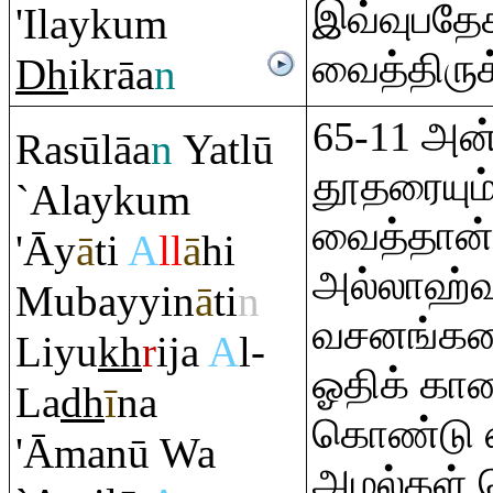
இவ்வுபதே
'Ilayku
m
வைத்திருக
Dh
ik
rā
a
n
65-11 அன்ற
Ra
sūlāa
n
Yatlū
தூதரையும்
`Alayku
m
வைத்தான்
'Āy
ā
ti
A
ll
ā
hi
அல்லாஹ்
Mubayyin
ā
ti
n
வசனங்களை
Liyu
kh
r
ija
A
l-
ஓதிக் காண
La
dh
ī
na
கொண்டு 
'Āmanū Wa
அமல்கள் 