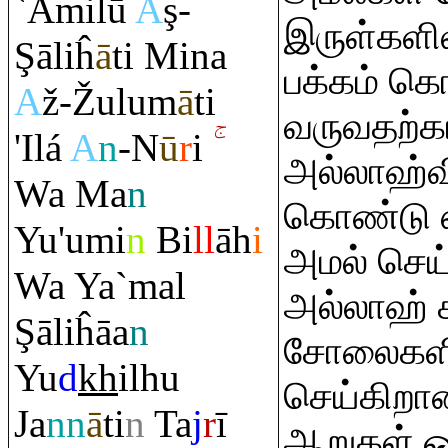
`Amilū
A
ş
-
இருள்களில
Ş
āliĥ
ā
ti Mina
பக்கம் க
A
ž-
Ž
ulum
ā
ti
வருவதற்கா
'Ilá
A
n
-N
ū
r
i
அல்லாஹ்வி
Wa Ma
n
கொண்டு 
Yu'umi
n
Bi
ll
āh
i
அமல் செ
Wa Ya`mal
அல்லாஹ் 
Ş
āliĥāa
n
சோலைகளில
Yu
d
kh
ilhu
செய்கிறான
Ja
nn
ā
ti
n
Ta
j
r
ī
ஆறுகள் ஓட