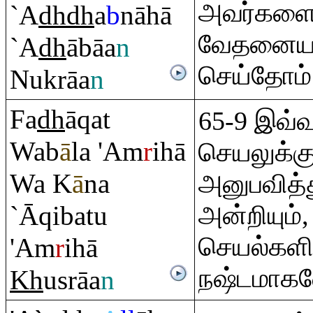
அவர்களை
`A
dh
dh
a
b
nāhā
வேதனையா
`A
dh
ābāa
n
செய்தோம்
Nuk
rā
a
n
Fa
dh
ā
q
at
65-9 இவ்
Wab
ā
la 'A
m
r
ihā
செயலுக்
Wa K
ā
na
அனுபவித்
`Ā
q
ibatu
அன்றியும
செயல்களின
'A
m
r
ihā
நஷ்டமாகவ
Kh
us
rā
a
n