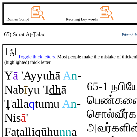
Roman Script
Reciting key words
65) Sūrat
A
ţ
-Ţalā
q
Printed f
Toggle thick letters.
Most people make the mistake of thickening
(highlighted) thick letter
Y
ā
'Ayyuhā
A
n
-
65-1 நபியே
Nab
ī
yu 'I
dh
ā
பெண்களைத
Ţ
alla
q
tumu
A
n
-
சொல்வீர்
Nis
ā
'
அவர்களின
Fa
ţ
alli
q
ūhu
nn
a