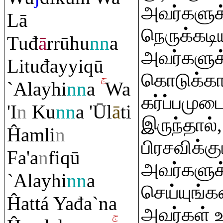
அவர்களுக
Lā
நெருக்கடி
Tuđ
ā
rrūhu
nn
a
அவர்களுக
Lituđayyi
q
ū
கொடுக்காத
`Alayhi
nn
a
Wa
கர்ப்பமு
'I
n
Ku
nn
a 'Ūl
ā
ti
இருந்தால்
Ĥa
m
li
n
பிரசவிக்க
Fa'a
n
fi
q
ū
அவர்களுக
`Alayhi
nn
a
செய்யுங்கள
Ĥattá Yađa`na
அவர்கள் 