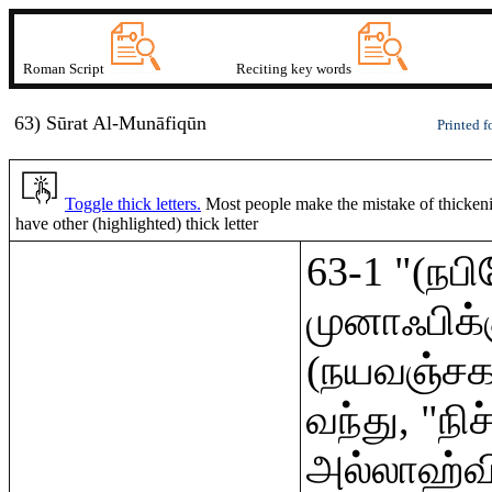
Roman Script
Reciting key words
63) Sūrat
A
l-Munāfiqū
n
Printed f
Toggle thick letters.
Most people make the mistake of thickening
have other (highlighted) thick letter
63-1 "(நபி
முனாஃபிக்
(நயவஞ்சகர
வந்து, "நிச
அல்லாஹ்வ