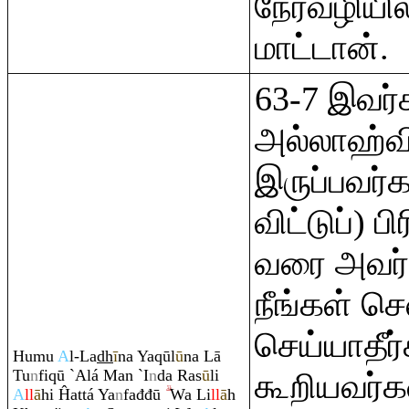
நேர்வழியி
மாட்டான்.
63-7 இவர்க
அல்லாஹ்வ
இருப்பவர்
விட்டுப்) பி
வரை அவர்
நீங்கள் ச
செய்யாதீர்
Humu
A
l-La
dh
ī
na Ya
q
ūl
ū
na Lā
Tu
n
fi
q
ū `Alá Man `I
n
da
Ra
s
ū
li
கூறியவர்க
A
ll
ā
hi Ĥattá Ya
n
fađđū
Wa Li
ll
ā
h