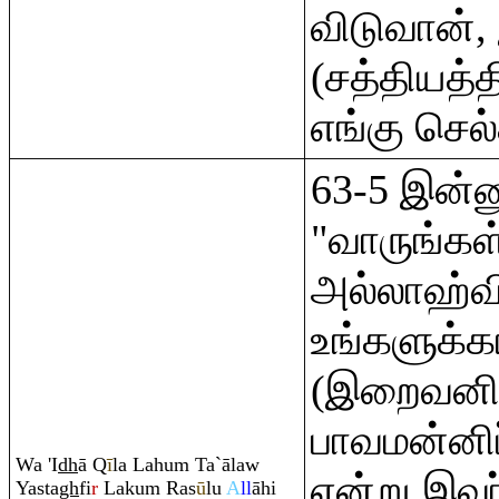
விடுவான்,
(சத்தியத்த
எங்கு செல
63-5 இன்னு
"வாருங்கள
அல்லாஹ்வி
உங்களுக்
(இறைவனிட
பாவமன்னிப்
Wa 'I
dh
ā
Q
ī
la Lahu
m
Ta`ālaw
என்று இவர
Yasta
gh
fi
r
Laku
m
Ra
s
ū
lu
A
ll
āhi