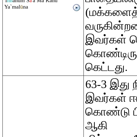
'I
nn
ahu
m
S
ā
'a Mā Kānū
Ya`mal
ū
na
(மக்களைத்
வருகின்றன
இவர்கள் ச
கொண்டிருப
கெட்டது.
63-3 இது 
இவர்கள் ஈ
கொண்டு பி
ஆகி