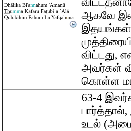
விட்டதனால
Dh
ālika Bi'a
nn
ahu
m
'Āmanū
Th
u
mm
a Kafarū Fa
ţ
ubi`a `Alá
ஆகவே இவ
Q
ulūbihi
m
Fahu
m
Lā Yaf
q
ah
ū
na
இதயங்கள் 
முத்திரையி
விட்டது, 
அவர்கள் வ
கொள்ள மாட
63-4 இவர்
பார்த்தால
உடல் (அமை