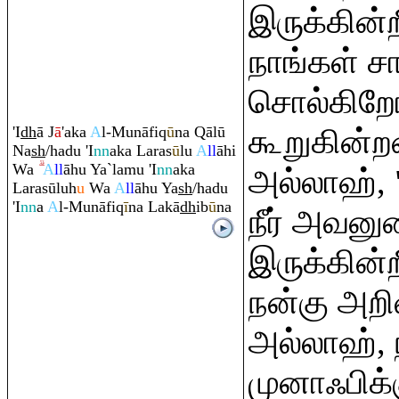
இருக்கின்ற
நாங்கள் சா
சொல்கிறோ
'I
dh
ā J
ā
'aka
A
l-Munāfi
q
ū
na
Q
ālū
கூறுகின்றன
Na
sh
/hadu 'I
nn
aka La
ra
s
ū
lu
A
ll
āhi
Wa
A
ll
āhu Ya`lamu 'I
nn
aka
அல்லாஹ், 
La
ra
sūluh
u
Wa
A
ll
āhu Ya
sh
/hadu
'I
nn
a
A
l-Munāfi
q
ī
na Lakā
dh
ib
ū
na
நீர் அவன
இருக்கின்
நன்கு அறி
அல்லாஹ், 
முனாஃபிக்