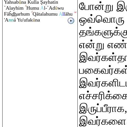
Yaĥsab
ū
na Kulla
Ş
ayĥatin
போன்று இர
`Alayhi
m
Humu
A
l-`Ad
ū
wu
Fāĥ
dh
arhu
m
Q
ātalahumu
A
ll
āhu
ஒவ்வொரு ச
'A
nn
á Yu'ufak
ū
na
தங்களுக்க
என்று எண்
இவர்கள்தாம
பகைவர்கள
இவர்களிடம்
எச்சரிக்
இருப்பீரா
இவர்களை 