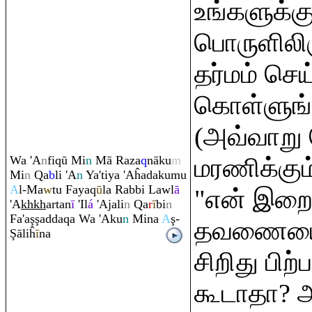
உங்களுக்க
பொருளிலிர
தர்மம் செய
கொள்ளுங்
(அவ்வாறு 
Wa 'A
n
fi
q
ū Mi
n
Mā
Ra
za
q
nāku
m
மரணிக்கும
Mi
n
Q
a
b
li 'A
n
Ya'tiya 'Aĥadakumu
A
l-Ma
w
tu Faya
q
ū
la
Ra
bbi Lawl
ā
"என் இறை
'A
kh
kh
artan
ī
'Il
á
'Ajali
n
Q
a
r
ī
bi
n
Fa'a
ş
ş
adda
q
a Wa 'Aku
n
Mina
A
ş
-
தவணையை
Ş
āliĥ
ī
na
சிறிது பிற்
கூடாதா? அ