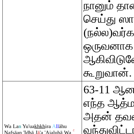
நானும் தா
செய்து ஸ
(நல்ல)வர்க
ஒருவனாக
ஆகிவிடுவ
கூறுவான்.
63-11 ஆனா
எந்த ஆத்மா
அதன் த
Wa La
n
Yu'ua
kh
kh
i
ra
A
ll
āhu
வந்துவிட்
Nafsāan 'I
dh
ā J
ā
'a 'Ajaluhā Wa