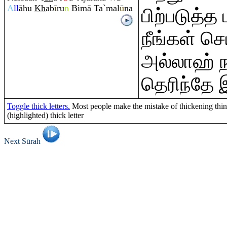
A
ll
āhu
Kh
ab
ī
r
u
n
Bimā Ta`mal
ū
na
பிற்படுத்த 
நீங்கள் ச
அல்லாஹ் ந
தெரிந்தே 
Toggle thick letters.
Most people make the mistake of thickening thin l
(highlighted) thick letter
Next Sūrah