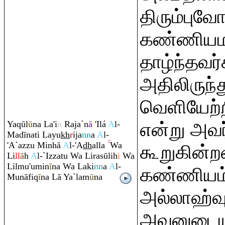
திரும்புவ
கண்ணியம
தாழ்ந்தவ
அதிலிருந்
வெளியேற்ற
Ya
q
ūl
ū
na La'i
n
Ra
ja`n
ā
'Ilá
A
l-
என்று அவர
Madīnati Layu
kh
r
ija
nn
a
A
l-
'A`azzu Minhā
A
l-'A
dh
alla
Wa
கூறுகின்ற
Li
ll
ā
h
A
l-`Izzatu Wa Li
ra
sūlih
i
Wa
Lilmu'umin
ī
na Wa Laki
nn
a
A
l-
கண்ணியம
Munāfi
q
ī
na Lā Ya`lam
ū
na
அல்லாஹ்வுக
அவனுடைய 