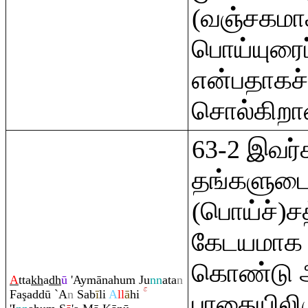
(வஞ்சகமாக
பொய்யுரைப
என்பதாகச்
சொல்கிறா
63-2 இவர்
தங்களுட
(பொய்ச்)ச
கேடயமாக 
கொண்டு அ
A
tta
kh
a
dh
ū
'Aymānahu
m
Ju
nn
ata
n
Fa
ş
addū `A
n
Sab
ī
li
A
ll
ā
hi
பாதையிலிர