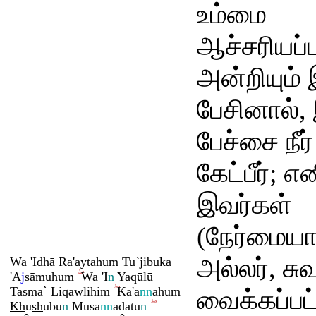
உம்மை
ஆச்சரியப்ப
அன்றியும்
பேசினால்
பேச்சை நீர
கேட்பீர்; எ
இவர்கள்
(நேர்மைய
அல்லர், சுவ
Wa 'I
dh
ā
Ra
'aytahu
m
Tu`jibuka
'A
j
sāmuhu
m
Wa 'I
n
Ya
q
ūlū
Tasma` Li
q
awlihi
m
Ka'a
nn
ahu
m
வைக்கப்பட
Kh
u
sh
ubu
n
Musa
nn
adatu
n