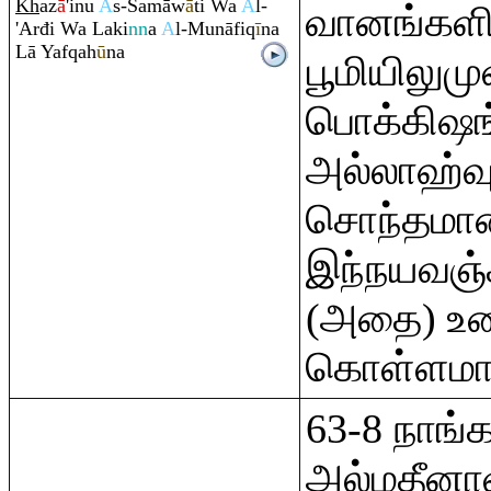
Kh
az
ā
'inu
A
s-Samāw
ā
ti Wa
A
l-
வானங்களில
'Arđi Wa Laki
nn
a
A
l-Munāfi
q
ī
na
Lā Yaf
q
ah
ū
na
பூமியிலும
பொக்கிஷங
அல்லாஹ்வு
சொந்தமா
இந்நயவஞ்
(அதை) உண
கொள்ளமாட்
63-8 நாங்
அல்மதீனாவ