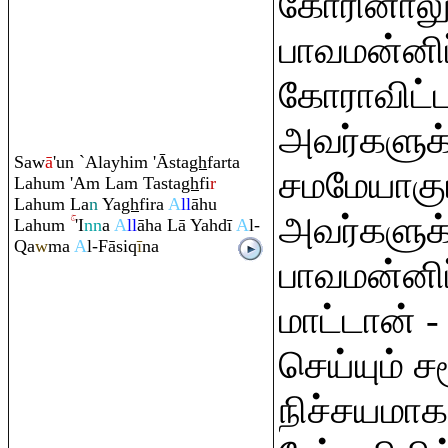
கோரினாலு
பாவமன்னிப்
கோராவிட்ட
அவர்களுக்
Saw
ā
'un `Alayhi
m
'Āsta
gh
farta
சமமேயாகும
Lahu
m
'A
m
La
m
Tasta
gh
fi
r
Lahu
m
La
n
Ya
gh
fi
r
a
A
ll
āhu
அவர்களுக்
Lahu
m
'I
nn
a
A
ll
āha Lā Yahdī
A
l-
Q
a
w
ma
A
l-Fāsi
q
ī
na
பாவமன்னிப
மாட்டான் -
செய்யும் 
நிச்சயமா