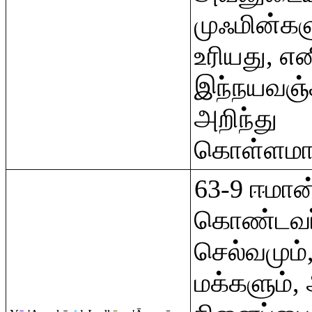
முஃமின்கள
உரியது, என
இந்நயவஞ்
அறிந்து
கொள்ளமாட்
63-9 ஈமான
கொண்டவர்
செல்வமும
மக்களும்,