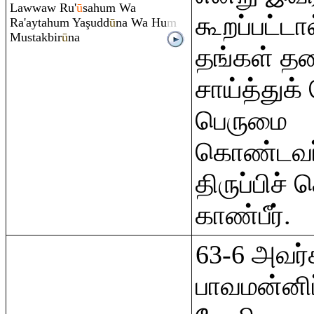
Lawwaw
Ru
'
ū
sahu
m
Wa
கூறப்பட்டா
Ra
'aytahu
m
Ya
ş
udd
ū
na Wa Hu
m
Mustakbir
ū
na
தங்கள் த
சாய்த்துக
பெருமை
கொண்டவர
திருப்பிச் 
காண்பீர்.
63-6 அவர்
பாவமன்னிப்