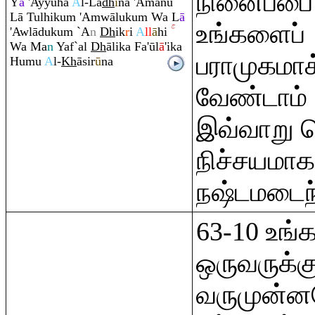
நினைப்பை 
Y
ā
'Ayyuhā
A
l-La
dh
ī
na 'Āmanū
Lā Tulhiku
m
'A
m
wāluku
m
Wa L
ā
உங்களைப்
'Awlāduku
m
`A
n
Dh
ik
r
i
A
ll
ā
hi
Wa Ma
n
Yaf`al
Dh
ālika Fa'ūl
ā
'ika
பராமுகமாக
Humu
A
l-
Kh
āsir
ū
na
வேண்டாம் 
இவ்வாறு 
நிச்சயமாக
நஷ்டமடைந்
63-10 உங்க
ஒருவருக்க
வருமுன்னர