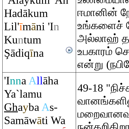
`Alayku
m
'An
ஈமானின் நே
Hadāku
m
உங்களைச் 
Lil'
ī
m
ā
ni 'I
n
அல்லாஹ் தா
Ku
n
tu
m
உபகாரம் செ
Ş
ādi
q
ī
na
என்று (நபிய
'I
nn
a
A
ll
āha
49-18 "நி
Ya`lamu
வானங்களிலு
Gh
a
y
ba
A
s-
மறைவானவற
Samāw
ā
ti Wa
நன்கறிகிறா