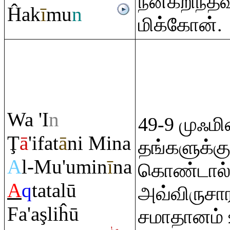
நன்கறிந்த
Ĥak
ī
mu
n
மிக்கோன்.
Wa 'I
n
49-9 முஃமி
Ţ
ā
'ifat
ā
ni Mina
தங்களுக்க
A
l-Mu'umin
ī
na
கொண்டால்
A
q
tatalū
அவ்விருசார
Fa'a
ş
liĥū
சமாதானம் 