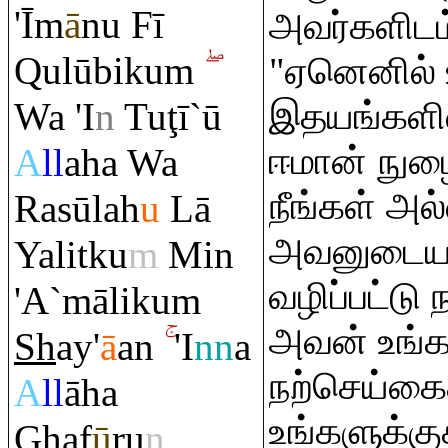
'Īm
ā
nu Fī
அவர்களிடம்
Q
ulūbiku
m
"ஏனெனில்
Wa 'I
n
Tu
ţ
ī`ū
இதயங்களி
ஈமான் நுழ
A
ll
aha Wa
நீங்கள் அல்
Ra
sūlah
u
Lā
அவனுடைய த
Yalitku
m
Min
வழிப்பட்டு 
'A`māliku
m
அவன் உங்
Sh
ay'
ā
an
'I
nn
a
நற்செய்கை
A
ll
āha
உங்களுக்கு
Gh
af
ū
ru
n