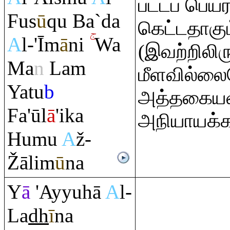
பட்டப் பெயர
Fus
ū
q
u Ba`da
கெட்டதாகும
A
l-'Īm
ā
ni
Wa
(இவற்றிலிரு
Ma
n
La
m
மீளவில்ல
Yatu
b
அத்தகையவ
Fa'ūl
ā
'ika
அநியாயக்க
Humu
A
ž-
Ž
ālim
ū
na
Y
ā
'Ayyuhā
A
l-
La
dh
ī
na