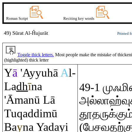
Roman Script
Reciting key words
49) Sūrat
A
l-Ĥujurāt
Printed f
Toggle thick letters.
Most people make the mistake of thickening
(highlighted) thick letter
Y
ā
'Ayyuhā
A
l-
La
dh
ī
na
49-1 முஃம
'Āmanū Lā
அல்லாஹ்வு
Tu
q
addimū
தூதருக்கும
Ba
y
na Yadayi
(பேசவதற்கு