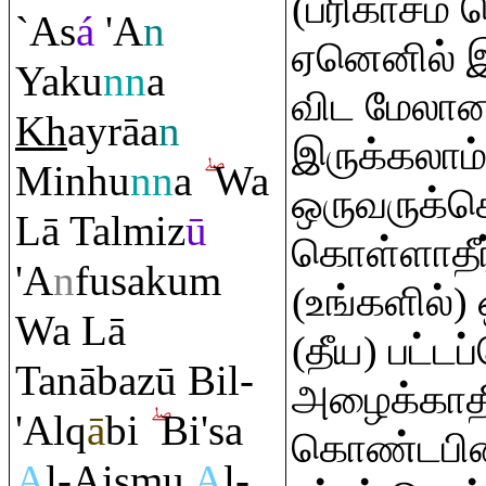
(பரிகாசம் 
`As
á
'A
n
ஏனெனில் 
Yaku
nn
a
விட மேலா
Kh
ay
rā
a
n
இருக்கலாம்
Minhu
nn
a
Wa
ஒருவருக்கொ
Lā Talmiz
ū
கொள்ளாதீர
'A
n
fusaku
m
(உங்களில்
Wa Lā
(தீய) பட்ட
Tanābazū Bil-
அழைக்காதீ
'Al
q
ā
bi
Bi'sa
கொண்டபின்
A
l-Aismu
A
l-