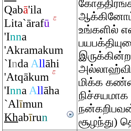
கோத்திரங்
Q
ab
ā
'ila
ஆக்கினோம
Lita`ā
ra
f
ū
உங்களில் எவ
'I
nn
a
பயபக்திய
'Ak
ra
maku
m
இருக்கின்
`I
n
da
A
ll
āhi
அல்லாஹ்விட
'At
q
āku
m
மிக்க கண
'I
nn
a
A
ll
āha
நிச்சயமாக
`Al
ī
mun
நன்கறிபவன்
Kh
ab
ī
r
u
n
சூழந்து) த