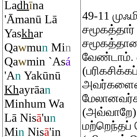
La
dh
ī
na
49-11 முஃ
'Āmanū Lā
சமூகத்தார
Yas
kh
ar
சமூகத்தாரை
Q
a
w
mu
n
Mi
n
வேண்டாம்.
Q
a
w
min `As
á
(பரிகசிக்கப
'A
n
Yakūnū
அவர்களை
Kh
ay
rā
a
n
மேலானவர்க
Minhu
m
Wa
(அவ்வாறே) 
Lā Nis
ā
'u
n
மற்றெந்தப
Mi
n
Nis
ā
'in