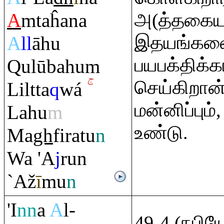
A
m
taĥana
அ(த்தகைய
இதயங்களை
A
ll
āhu
பயபக்திக
Q
ulūbahu
m
செய்கிறான்
Liltta
q
wá
மன்னிப்பும்
Lahu
m
உண்டு.
Ma
gh
fi
ra
tu
n
Wa 'A
j
ru
n
`Až
ī
mu
n
'I
nn
a
A
l-
49-4 (நபிய