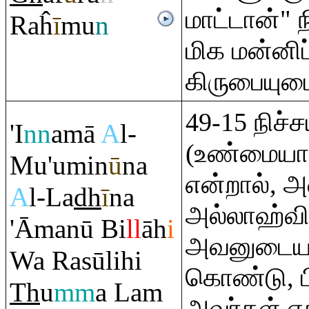
மாட்டான்"
Ra
ĥ
ī
mu
n
மிக மன்னிப
கிருபையுட
49-15 நிச்
'I
nn
amā
A
l-
(உண்மையான
Mu'umin
ū
na
என்றால், அ
A
l-La
dh
ī
na
அல்லாஹ்வின
'Āmanū Bi
ll
āh
i
அவனுடைய த
Wa
Ra
sūlihi
கொண்டு, பி
Th
u
mm
a La
m
அவர்கள் 