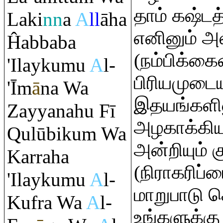
தாம் கஷ்டத்
Laki
nn
a
A
ll
āha
எனினும் 
Ĥabbaba
(நம்பிக்கை
'Ilaykumu
A
l-
பிரியமுடைய
'Īm
ā
na Wa
இதயங்களி
Zayyanahu Fī
அழகாக்கியு
Q
ulūbiku
m
Wa
அன்றியும் க
Kar
ra
ha
(நிராகரிப்ப
'Ilaykumu
A
l-
மாறுபாடு 
Kuf
ra
Wa
A
l-
உங்களுக்கு