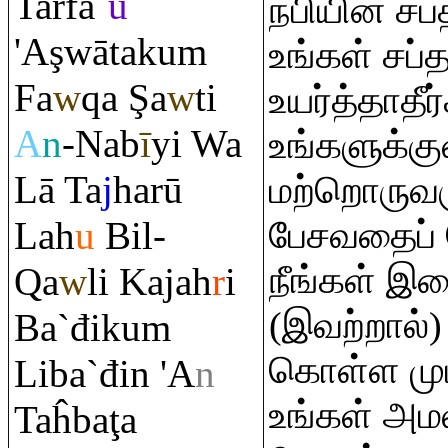
Tarfa`
ū
நபியின் சப்
'A
ş
wātaku
m
உங்கள் சப
Fa
w
q
a
Ş
a
w
ti
உயர்த்தாதீர
A
n
-Nab
ī
yi Wa
உங்களுக்கு
Lā Ta
j
harū
மற்றொருவர
Lah
u
Bil-
பேசவதைப் 
நீங்கள் இர
Q
a
w
li Kajah
r
i
(இவற்றால்) 
Ba`điku
m
கொள்ள முட
Liba`đin 'A
n
உங்கள் அமல
Taĥba
ţ
a