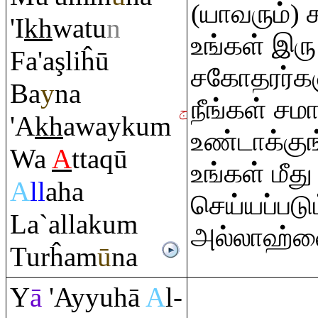
(யாவரும்)
'I
kh
watu
n
உங்கள் இரு
Fa'a
ş
liĥū
சகோதரர்கள
Ba
y
na
நீங்கள் சம
'A
kh
awayku
m
உண்டாக்குங
Wa
A
tta
q
ū
உங்கள் மீத
A
ll
aha
செய்யப்படும
La`allaku
m
அல்லாஹ்வ
Turĥam
ū
na
Y
ā
'Ayyuhā
A
l-