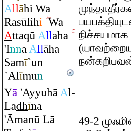
A
ll
ā
hi Wa
முந்தாதீர்
பயபக்தியுட
Ra
sūlih
i
Wa
நிச்சயமாக
A
tta
q
ū
A
ll
aha
(யாவற்றையு
'I
nn
a
A
ll
āha
நன்கறிபவன
Sam
ī
`un
`Al
ī
mu
n
Y
ā
'Ayyuhā
A
l-
La
dh
ī
na
'Āmanū Lā
49-2 முஃமி