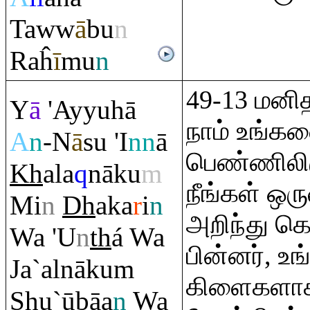
Taww
ā
bu
n
Ra
ĥ
ī
mu
n
49-13 மனி
Y
ā
'Ayyuhā
நாம் உங்க
A
n
-N
ā
su 'I
nn
ā
பெண்ணிலிர
Kh
ala
q
nāku
m
நீங்கள் ஒர
Mi
n
Dh
aka
r
i
n
அறிந்து கொ
Wa 'U
n
th
á Wa
பின்னர், உ
Ja`alnāku
m
கிளைகளாக
Sh
u`ūbāa
n
Wa