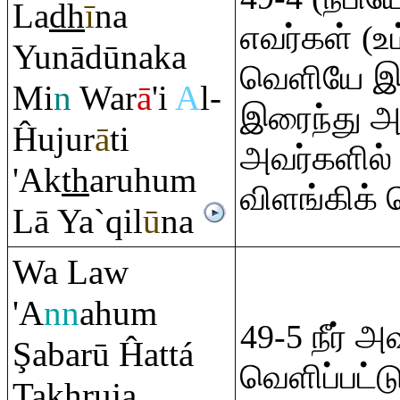
La
dh
ī
na
எவர்கள் (
Yunādūnaka
வெளியே இர
Mi
n
War
ā
'i
A
l-
இரைந்து அ
Ĥuju
r
ā
ti
அவர்களில் 
'Ak
th
a
ru
hu
m
விளங்கிக்
Lā Ya`
q
il
ū
na
Wa Law
'A
nn
ahu
m
49-5 நீர் அ
Ş
abarū Ĥattá
வெளிப்பட்ட
Ta
kh
ru
ja