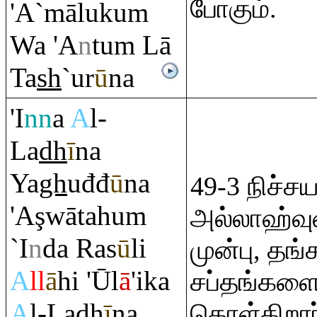
போகும்.
'A`māluku
m
Wa 'A
n
tu
m
Lā
Ta
sh
`ur
ū
na
'I
nn
a
A
l-
La
dh
ī
na
Ya
gh
uđđ
ū
na
49-3 நிச்ச
'A
ş
wātahu
m
அல்லாஹ்வு
`I
n
da
Ra
s
ū
li
முன்பு, த
A
ll
ā
hi 'Ūl
ā
'ika
சப்தங்களைத
A
l-La
dh
ī
na
கொள்கிறா