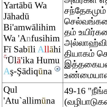
Yartābū Wa
சந்தேகமும
Jāhadū
செல்வங்கள
Bi'a
m
wālihi
m
தம் உயிர்
Wa 'A
n
fusihi
m
அல்லாஹ்வி
Fī Sab
ī
li
A
ll
ā
hi
தியாகம் செ
'Ūl
ā
'ika Humu
இத்தகையவர
A
ş
-
Ş
ādi
q
ū
na
உண்மையாள
Q
ul
49-16 "நீங்
'Atu`allim
ū
na
(வழிபாடுகள்