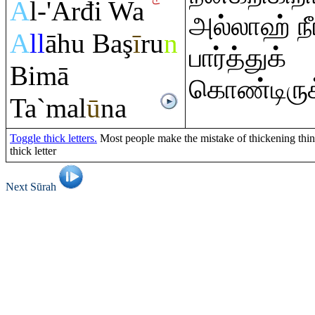
A
l-'Arđi Wa
அல்லாஹ் ந
A
ll
āhu Ba
ş
ī
r
u
n
பார்த்துக்
Bimā
கொண்டிருக
Ta`mal
ū
na
Toggle thick letters.
Most people make the mistake of thickening thin l
thick letter
Next Sūrah