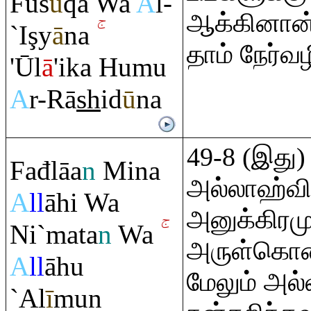
Fus
ū
q
a Wa
A
l-
ஆக்கினான
`I
ş
y
ā
na
தாம் நேர்வழ
'Ūl
ā
'ika Humu
A
r-
Rā
sh
id
ū
na
49-8 (இது)
Fađlāa
n
Mina
அல்லாஹ்வி
A
ll
āhi Wa
அனுக்கிரமு
Ni`mata
n
Wa
அருள்கொட
A
ll
āhu
மேலும் அல
`Al
ī
mun