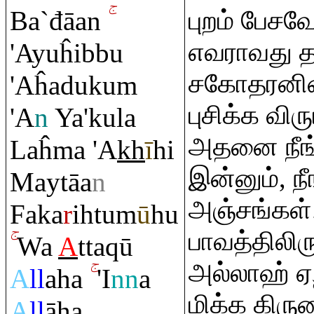
Ba`đāan
புறம் பேசவ
எவராவது த
'Ayuĥibbu
சகோதரனின்
'Aĥaduku
m
புசிக்க விர
'A
n
Ya'kula
அதனை நீங்க
Laĥma 'A
kh
ī
hi
இன்னும், 
Maytāa
n
அஞ்சங்கள்
Faka
r
ihtum
ū
hu
பாவத்திலிர
Wa
A
tta
q
ū
அல்லாஹ் ஏ
A
ll
aha
'I
nn
a
மிக்க கிரு
A
ll
āha