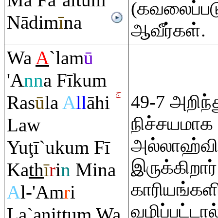
Mā Fa`altu
m
(கவலைப்பட
Nādim
ī
na
ஆவீர்கள்.
Wa
A
`lam
ū
'A
nn
a Fīku
m
49-7 அறிந
Ra
s
ū
la
A
ll
āhi
நிச்சயமாக
Law
அல்லாஹ்வி
Yu
ţ
ī`uku
m
Fī
இருக்கிறார
Ka
th
ī
r
i
n
Mina
காரியங்களி
A
l-'A
m
r
i
வழிப்பட்டால
La`anittu
m
Wa