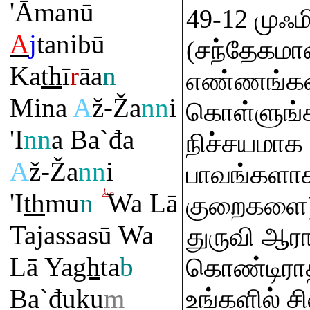
'Āmanū
49-12 முஃ
A
j
tanibū
(சந்தேகமா
Ka
th
ī
r
āa
n
எண்ணங்களி
Mina
A
ž-
Ž
a
nn
i
கொள்ளுங்
'I
nn
a Ba`đa
நிச்சயமாக
A
ž-
Ž
a
nn
i
பாவங்களாக 
'I
th
mu
n
Wa Lā
குறைகளை) ந
Tajassasū Wa
துருவி ஆரா
Lā Ya
gh
ta
b
கொண்டிராதீ
Ba`đuku
m
உங்களில் சி