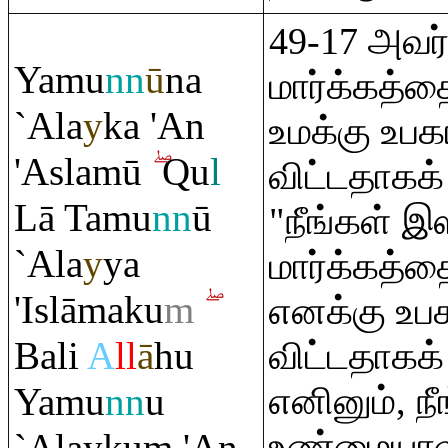
49-17 அவர
Yamu
nn
ū
na
மார்க்கத்த
`Ala
y
ka 'An
உமக்கு உபக
'Aslamū
Q
u
l
விட்டதாகக்
Lā Tamu
nn
ū
"நீங்கள் இ
`Ala
y
ya
மார்க்கத்த
'Islāmaku
m
எனக்கு உபக
Bali
A
ll
ā
hu
விட்டதாகக்
Yamu
nn
u
எனினும், நீ
உண்மையாளர