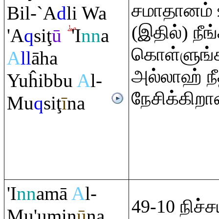
சமாதானம் 
Bil-`A
d
li Wa
(இதில்) நீங
'A
q
si
ţ
ū
'I
nn
a
கொள்ளுங்க
A
ll
āha
அல்லாஹ் ந
Yuĥibbu
A
l-
நேசிக்கிறா
Mu
q
si
ţ
ī
na
'I
nn
amā
A
l-
49-10 நிச்
Mu'umin
ū
na