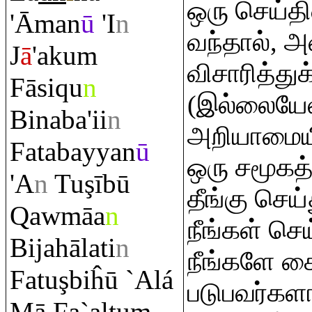
ஒரு செய்
'Āman
ū
'I
n
வந்தால், அ
J
ā
'aku
m
விசாரித்து
Fāsi
q
u
n
(இல்லையேல
Binaba'ii
n
அறியாமையி
Fatabayyan
ū
ஒரு சமூகத்
'A
n
Tu
ş
ībū
தீங்கு செய்
Q
awmāa
n
நீங்கள் செ
Bijahālati
n
நீங்களே க
Fatu
ş
biĥū `Alá
படுபவர்கள