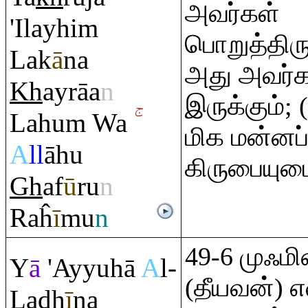
அவர்கள்
'Ilayhi
m
பொறுத்திரு
Lak
ā
na
அது அவர்க
Kh
ay
rā
a
n
இருக்கும்;
Lahu
m
Wa
மிக மன்னப்
A
ll
āhu
கிருபையுட
Gh
af
ū
ru
n
Ra
ĥ
ī
mu
n
49-6 முஃமி
Y
ā
'Ayyuhā
A
l-
(தீயவன்) எ
La
dh
ī
na