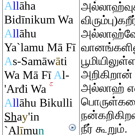
A
ll
āha
அல்லாஹ்வுக
Bidīniku
m
Wa
விரும்பு)க
A
ll
āhu
அல்லாஹ்
Ya`lamu Mā Fī
வானங்களில
A
s-Samāw
ā
ti
பூமியிலுள்
அறிகிறான் 
Wa Mā Fī
A
l-
அல்லாஹ் எல
'Arđi Wa
பொருள்கள
A
ll
āhu Bikulli
நன்கறிகிறவ
Sh
a
y
'in
நீர் கூறும்.
`Al
ī
mu
n