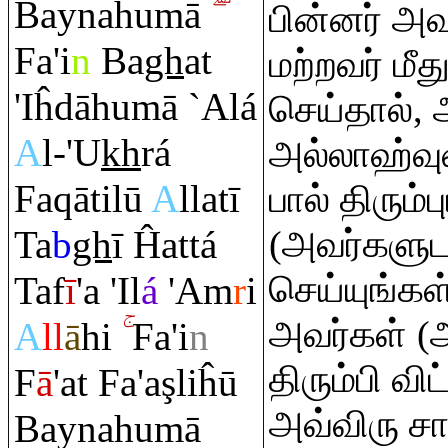
Baynahumā
பின்னர் அவ
Fa'i
n
Ba
gh
at
மற்றவர் மீத
'Iĥdāhumā `Alá
செய்தால், 
A
l-'U
kh
rá
அல்லாஹ்வ
Fa
q
ātilū
A
llatī
பால் திரும்ப
Ta
b
gh
ī Ĥattá
(அவர்களுட
செய்யுங்கள
Taf
ī
'a 'Il
á
'A
m
r
i
அவர்கள் (அ
A
ll
ā
hi
Fa'i
n
திரும்பி வி
F
ā
'at Fa'a
ş
liĥū
அவ்விரு ச
Baynahumā