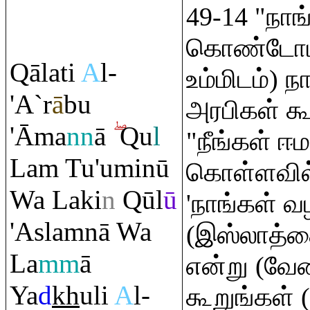
49-14 "நாங
கொண்டோம்"
Q
ālati
A
l-
உம்மிடம்) நா
'A`
r
ā
bu
அரபிகள் கூ
'Āma
nn
ā
Q
u
l
"நீங்கள் ஈ
La
m
Tu'uminū
கொள்ளவில்
Wa Laki
n
Q
ūl
ū
'நாங்கள் வ
'Asla
m
nā Wa
(இஸ்லாத்த
La
mm
ā
என்று (வே
Ya
d
kh
uli
A
l-
கூறுங்கள் 