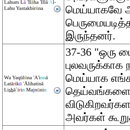
Lahu
m
L
ā
'Il
ā
ha 'Illā
A
l-
மெய்யாகவே அ
Lahu Yastakbir
ū
na
பெருமையடித்
இருந்தனர்.
37-36 "ஒரு பை
புலவருக்காக 
மெய்யாக எங்
Wa Ya
q
ūl
ū
na 'A'i
nn
ā
Latā
r
ik
ū
'Ālihatinā
தெய்வங்களைக
Li
sh
ā`i
r
i
n
Ma
j
n
ū
ni
n
விடுகிறவர்கள
அவர்கள் கூறுக