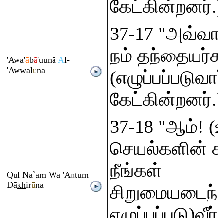
கேட்கின்றனர்.
37-17 "அவ்வ
நம் தந்தையர்
'Awa'
ā
b
ā
'uunā
A
l-
'Awwal
ū
na
(எழுப்பப்படுவா
கேட்கின்றனர்.
37-18 "ஆம்! (
செயல்களின்
நீங்கள்
Q
ul Na`a
m
Wa 'A
n
tu
m
Dā
kh
ir
ū
na
சிறுமையடைந்
எழுப்பப்படு)வீ