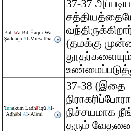
37-37 அப்படி
சத்தியத்தை
வந்திருக்கிறார
Bal J
ā
'a Bil-Ĥa
q
q
i Wa
Ş
adda
q
a
A
l-Mursal
ī
na
(தமக்கு முன்ன
தூதர்களையும
உண்மைப்படுத்த
37-38 (இதை
நிராகரிப்போரா
'I
nn
aku
m
La
dh
ā
'i
q
ū
A
l-
நிச்சயமாக ந
`A
dh
ā
bi
A
l-'Al
ī
mi
தரும் வேத