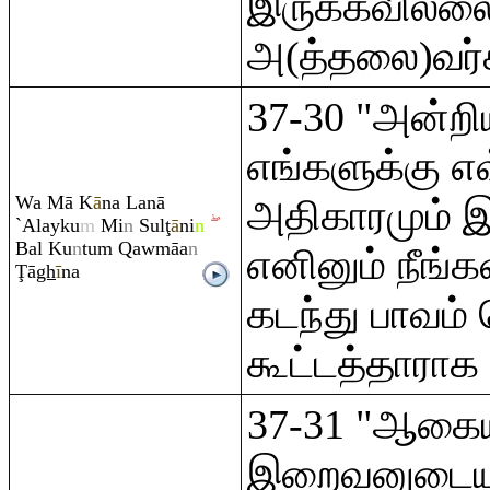
இருக்கவில்லை
அ(த்தலை)வர்க
37-30 "அன்றியு
எங்களுக்கு எ
Wa Mā K
ā
na Lanā
அதிகாரமும் 
`Alayku
m
Mi
n
Sul
ţ
ā
ni
n
Bal Ku
n
tu
m
Q
awmāa
n
எனினும் நீங்கள
Ţ
ā
gh
ī
na
கடந்து பாவம் 
கூட்டத்தாராக 
37-31 "ஆகைய
இறைவனுடைய 