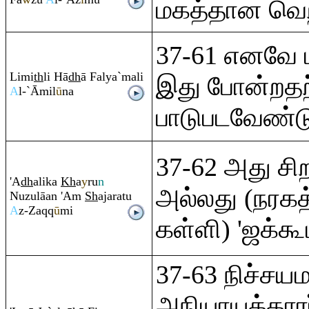
மகத்தான வெற்
37-61 எனவே ப
Limi
th
li Hā
dh
ā Falya`mali
இது போன்றத
A
l-`Āmil
ū
na
பாடுபடவேண்டு
37-62 அது சிற
'A
dh
alika
Kh
a
y
ru
n
அல்லது (நரகத்
Nuzulāan 'A
m
Sh
aja
ra
tu
A
z-Za
q
q
ū
mi
கள்ளி) 'ஜக்கூ
37-63 நிச்சய
அநியாயக்காரர