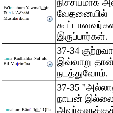
நிச்சயமாக அ
Fa'i
nn
ahu
m
Yawma'i
dh
i
n
வேதனையில்
Fī
A
l-`A
dh
ā
bi
Mu
sh
ta
r
ik
ū
na
கூட்டானவர்
இருப்பார்கள்.
37-34 குற்ற
'I
nn
ā Ka
dh
ālika Naf`alu
இவ்வாறு தான்
Bil-Mu
j
r
im
ī
na
நடத்துவோம்.
37-35 "அல்ல
நாயன் இல்லை
அவர்களுக்குக்
'I
nn
ahu
m
Kān
ū
'I
dh
ā
Q
ī
la