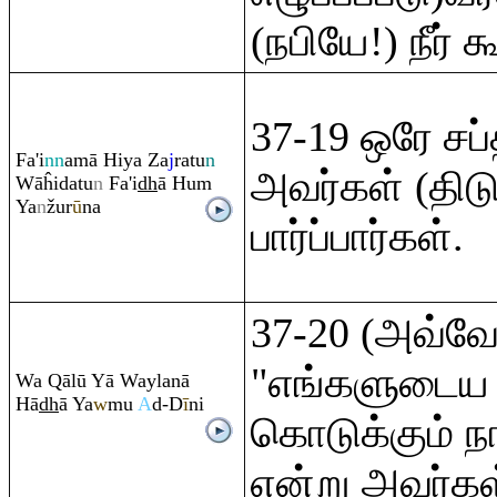
(நபியே!) நீர் க
37-19 ஒரே சப
Fa'i
nn
amā Hiya Za
j
ra
tu
n
அவர்கள் (திடுக
Wāĥidatu
n
Fa'i
dh
ā Hu
m
Ya
n
žur
ū
na
பார்ப்பார்கள்.
37-20 (அவ்வ
"எங்களுடைய 
Wa
Q
ālū Yā Waylanā
Hā
dh
ā Ya
w
mu
A
d-D
ī
ni
கொடுக்கும் ந
என்று அவர்கள்