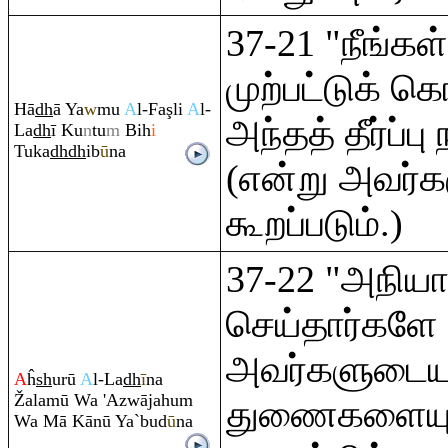
37-21 "நீங்கள
முற்பட்டுக் க
Hā
dh
ā Ya
w
mu
A
l-Fa
ş
li
A
l-
அந்தத் தீர்ப்ப
La
dh
ī Ku
n
tu
m
Bih
i
Tuka
dh
dh
ib
ū
na
(என்று அவர்க
கூறப்படும்.)
37-22 "அநியா
செய்தார்களே
அவர்களுடை
A
ĥ
sh
urū
A
l-La
dh
ī
na
Ž
alamū Wa 'Azwājahu
m
துணைகளையும
Wa Mā Kānū Ya`bud
ū
na