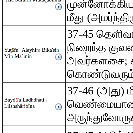
முன்னோக்கியவ
மீது (அமர்ந்திர
37-45 தெளிவ
நிறைந்த கு
Yu
ţ
ā
fu `Alayhi
m
Bika'si
n
Mi
n
Ma`
ī
ni
n
அவர்களசை; சு
கொண்டுவரும்
37-46 (அது) ம
Bayđ
ā
'a La
dh
dh
ati
n
வெண்மையான
Lil
sh
sh
ā
r
ib
ī
na
அருந்துவோருக