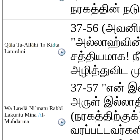
நரகத்தின் நடுவ
37-56 (அவனிட
"அல்லாஹ்வின்
Q
ā
la Ta-All
ā
hi 'I
n
Ki
d
ta
Laturd
ī
ni
சத்தியமாக! 
அழித்துவிட மு
37-57 "என்
அருள் இல்லாதி
Wa Lawlā Ni`matu
Ra
bbī
(நரகத்திற்கு
Laku
n
tu Mina
A
l-
Muĥđa
r
ī
na
வரப்பட்டவர்கள