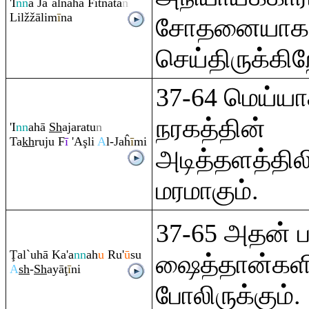
'I
nn
ā Ja`alnāhā Fitnata
n
Lilžžālim
ī
na
சோதனையாக
செய்திருக்கிற
37-64 மெய்ய
நரகத்தின்
'I
nn
ahā
Sh
aja
ra
tu
n
Ta
kh
ru
ju F
ī
'A
ş
li
A
l-Jaĥ
ī
mi
அடித்தளத்திலி
மரமாகும்.
37-65 அதன் 
Ţ
al`uhā Ka'a
nn
ah
u
Ru
'
ū
su
ஷைத்தான்கள
A
sh
-
Sh
ayā
ţ
ī
ni
போலிருக்கும்.