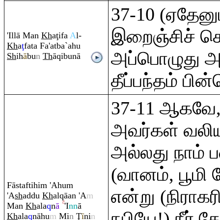
37-10 (ஏதேனு
இறைஞ்சிச் செல
'Illā Man
Kh
a
ţ
ifa
A
l-
Kh
a
ţ
fata Fa'atba`ahu
அப்பொழுது அ
Sh
ih
ā
bu
n
Th
ā
q
ibunā
தீப்பந்தம் பின
37-11 ஆகவே, 
அவர்கள் வலி
அல்லது நாம் ப
(வானம், பூம
Fāstaftihi
m
'Ahu
m
என்று (நிராகர
'A
sh
addu
Kh
al
q
āan 'A
m
Man
Kh
ala
q
n
ā
'I
nn
ā
நபியே!) நீர் கே
Kh
ala
q
nāhu
m
Mi
n
Ţ
ī
ni
n