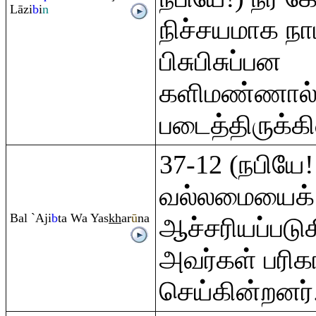
Lāzi
b
i
n
நிச்சயமாக நா
பிசுபிசுப்பன
களிமண்ணால்
படைத்திருக்க
37-12 (நபியே
வல்லமையைக் க
Bal `Aji
b
ta Wa Yas
kh
ar
ū
na
ஆச்சரியப்படுக
அவர்கள் பரிக
செய்கின்றனர்