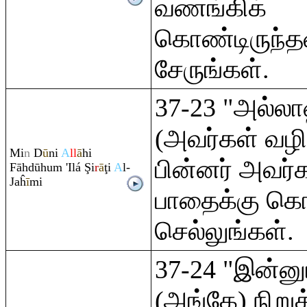
வணங்கிக்
கொண்டிருந்தவ
சேருங்கள்.
37-23 "அல்ல
(அவர்கள் வ
Mi
n
D
ū
ni
A
ll
ā
hi
பின்னர் அவர்
Fāhdūhu
m
'Ilá
Ş
i
r
ā
ţ
i
A
l-
Jaĥ
ī
mi
பாதைக்கு க
செல்லுங்கள்.
37-24 "இன்ன
(அங்கே) நிறுத