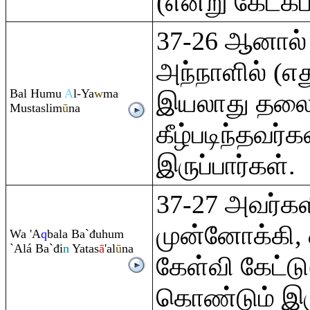
(என்று கேட்கப்
37-26 ஆனால்
அந்நாளில் (எத
Bal Humu
A
l-Ya
w
ma
இயலாது தலை 
Mustaslim
ū
na
கீழ்படிந்தவர்
இருப்பார்கள்.
37-27 அவர்கள
முன்னோக்கி,
Wa 'A
q
bala Ba`đuhu
m
`Alá Ba`đi
n
Yatas
ā
'al
ū
na
கேள்வி கேட்டு(
கொண்டும் இரு