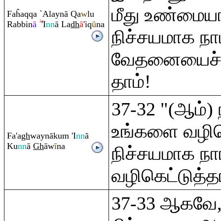
மீது உண்மையா
Faĥa
q
q
a `Alaynā
Q
a
w
lu
Ra
bbin
ā
'I
nn
ā La
dh
ā
'i
q
ū
na
நிச்சயமாக நாம
வேதனையைச்) 
தாம்!
37-32 "(ஆம்) 
உங்களை வழிக
Fa'a
gh
waynāku
m
'I
nn
ā
Ku
nn
ā
Gh
āw
ī
na
நிச்சயமாக ந
வழிகெட்டுத்த
37-33 ஆகவே,