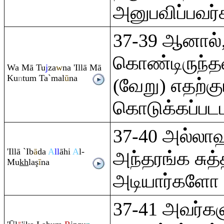
அனுபவிப்பவர்க
37-39 ஆனால்,
கொண்டிருந்தவ
Wa Mā Tu
j
za
w
na 'Illā Mā
Ku
n
tu
m
Ta`mal
ū
na
(வேறு) எதற்கும
கொடுக்கப்படமா
37-40 அல்லா
'Illā `Ib
ā
da
A
ll
āhi
A
l-
அந்தரங்க சுத
Mu
kh
la
ş
ī
na
அடியார்களோ 
37-41 அவர்கள