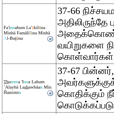
37-66 நிச்சய
அதிலிருந்தே பு
Fa'i
nn
ahu
m
La'
ā
kil
ū
na
அதைக்கொண்
Minhā Famāli'
ū
na Minhā
A
l-Bu
ţ
ū
na
வயிறுகளை நிர
கொள்வார்கள்
37-67 பின்னர்
அவர்களுக்குக்
Th
u
mm
a 'I
nn
a Lahu
m
`Alayhā La
sh
awbāa
n
Min
கொதிக்கும் நீர
Ĥam
ī
mi
n
கொடுக்கப்படும