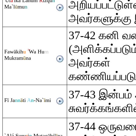
'Ūl
ā
'ika Lahu
m
R
iz
q
u
n
அறியப்பட்டுள
Ma`l
ū
mu
n
அவர்களுக்கு 
37-42 கனி வ
(அளிக்கப்படும
Fawākih
u
Wa Hu
m
Muk
ra
m
ū
na
அவர்கள்
கண்ணியப்படுத
37-43 இன்பம் 
Fī Ja
nn
ā
ti
A
n
-Na`
ī
mi
சுவர்க்கங்களில
37-44 ஒருவர
`Alá Su
ru
r
i
n
Muta
q
ābil
ī
na