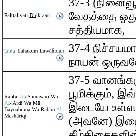
37-3 (நினைவூட
வேதத்தை ஓது
Fālttāliy
ā
ti
Dh
ik
rā
a
n
சத்தியமாக,
37-4 நிச்சய
'I
nn
a 'Ilahaku
m
Lawāĥi
d
u
n
நாயன் ஒருவ
37-5 வானங்கள
பூமிக்கும், இவ
Ra
bbu
A
s-Samāw
ā
ti Wa
A
l-'Arđi Wa Mā
இடையே உள்ளவ
Baynahumā Wa
Ra
bbu
A
l-
Ma
sh
ā
r
i
q
i
(அவனே) இற
கீழ்திசைகளி