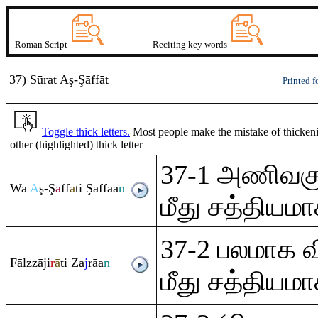
Roman Script
Reciting key words
37) Sūrat
A
ş-Ş
ā
ffāt
Printed f
Toggle thick letters.
Most people make the mistake of thickenin
other (highlighted) thick letter
37-1 அணிவகுத
Wa
A
ş
-
Ş
ā
ff
ā
ti
Ş
affāa
n
மீது சத்தியமா
37-2 பலமாக வ
Fālzzāji
r
ā
ti Za
j
rā
a
n
மீது சத்தியமா