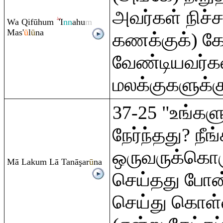
அவர்கள் நிச்
Wa
Q
ifūhu
m
'I
nn
ahu
m
Mas'
ū
l
ū
na
கணக்குக்) கே
வேண்டியவர்கள
மலக்குகளுக்கு
37-25 "உங்கள
நேர்ந்தது? நீங
ஒருவருக்கொரு
Mā Laku
m
Lā Tanā
ş
ar
ū
na
செய்தது போன
செய்து கொள்