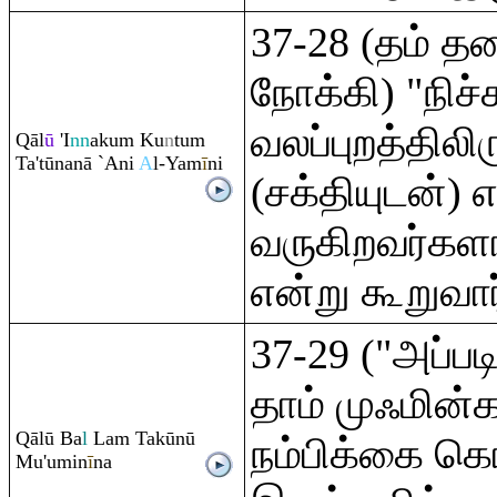
37-28 (தம் 
நோக்கி) "நிச்
வலப்புறத்திலிர
Q
āl
ū
'I
nn
aku
m
Ku
n
tu
m
Ta'tūnanā `Ani
A
l-Yam
ī
ni
(சக்தியுடன்) 
வருகிறவர்களா
என்று கூறுவார
37-29 ("அப்படி
தாம் முஃமின்
Q
ālū Ba
l
La
m
Takūnū
நம்பிக்கை க
Mu'umin
ī
na