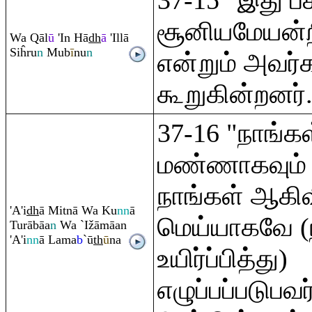
37-15 "இது 
சூனியமேயன்ற
Wa
Q
āl
ū
'In Hā
dh
ā
'Illā
Siĥ
ru
n
Mub
ī
nu
n
என்றும் அவர்
கூறுகின்றனர்
37-16 "நாங்கள
மண்ணாகவும் எ
நாங்கள் ஆகிவி
'A'i
dh
ā Mitnā Wa Ku
nn
ā
மெய்யாகவே (ந
Tu
rā
bāa
n
Wa `Ižāmāan
'A'i
nn
ā Lama
b
`ū
th
ū
na
உயிர்ப்பித்து)
எழுப்பப்படுபவ