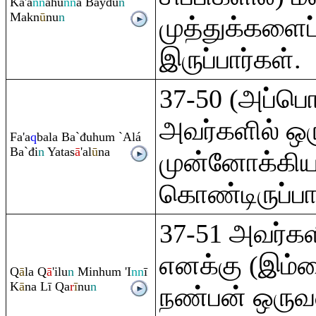
Ka'a
nn
ahu
nn
a Bayđu
n
Makn
ū
nu
n
முத்துக்களைப
இருப்பார்கள்.
37-50 (அப்பொ
அவர்களில் ஒர
Fa'a
q
bala Ba`đuhu
m
`Alá
Ba`đi
n
Yatas
ā
'al
ū
na
முன்னோக்கிய
கொண்டிருப்பா
37-51 அவர்கள
எனக்கு (இம்ம
Q
ā
la
Q
ā
'ilu
n
Minhu
m
'I
nn
ī
K
ā
na Lī
Q
a
r
ī
nu
n
நண்பன் ஒருவ