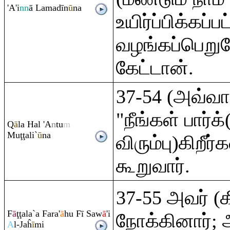
'A'i
nn
ā Lamadīn
ū
na
உயிர்ப்பிக்கப்ப
வழங்கப்பெறு
கேட்டான்.
37-54 (அவ்வ
"நீங்கள் பார்க்
Q
ā
la Hal 'A
n
tu
m
Mu
ţ
ţ
ali`
ū
na
விரும்பு)கிறீர
கூறுவார்.
37-55 அவர் (க
F
ā
ţ
ţ
ala`a Fa
ra
'
ā
hu Fī Saw
ā
'i
நோக்கினார்
A
l-Jaĥ
ī
mi