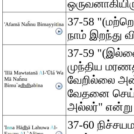
ஒருவனாகியிரு
37-58 "(மற்ற
'Afamā Naĥnu Bimayyit
ī
na
நாம் இறந்து 
37-59 "(இல்ல
முந்திய மரண
'Illā Mawtatanā
A
l-'Ūlá Wa
வேறில்லை அன்ற
Mā Naĥnu
Bimu`a
dh
dh
ab
ī
na
வேதனை செய்ய
அல்லர்" என்று
37-60 நிச்சய
'I
nn
a Hā
dh
ā Lahuwa
A
l-
Fa
w
zu
A
l-`Až
ī
mu