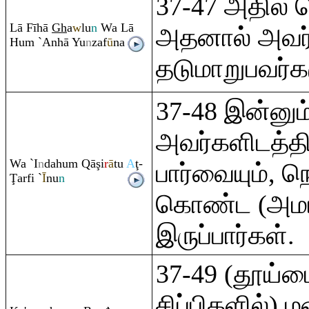
37-47 அதில் க
Lā Fīhā
Gh
a
w
lu
n
Wa Lā
அதனால் அவர்க
Hu
m
`Anhā Yu
n
zaf
ū
na
தடுமாறுபவர்கள
37-48 இன்னும்
அவர்களிடத்த
Wa `I
n
dahu
m
Q
ā
ş
i
r
ā
tu
A
ţ
-
பார்வையும், 
Ţ
arfi `
Ī
nu
n
கொண்ட (அமர 
இருப்பார்கள்.
37-49 (தூய்ம
சிப்பிகளில்) 