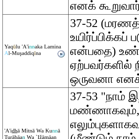
எனக் கூறுவார்
37-52 (மரணத்த
உயிர்ப்பிக்கப்
Ya
q
ū
lu 'A'i
nn
aka Lamina
என்பதை) உ
A
l-Mu
ş
addi
q
ī
na
ஏற்பவர்களில் ந
ஒருவனா எனக்
37-53 "நாம் இ
மண்ணாகவும்
எலும்புகளாகவு
'A'i
dh
ā Mitnā Wa Ku
nn
ā
(மீண்டும் நாம்
Tu
rā
bāa
n
Wa `Ižāmāan