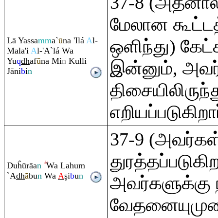
37-8 (அதனால
மேலான கூட்டத
Lā Yassa
mm
a`
ū
na 'Ilá
A
l-
ஒளிந்து) கேட்
Mala'i
A
l-'A`lá Wa
Yu
q
dh
af
ū
na Mi
n
Kulli
இன்னும், அவர
Jāni
b
i
n
திசையிலிருந்து
எறியப்படுகிறா
37-9 (அவர்கள
துரத்தப்படுகிற
Duĥū
rā
a
n
Wa Lahu
m
`A
dh
ā
bu
n
Wa
A
ş
i
b
u
n
அவர்களுக்கு
வேதனையுமுண