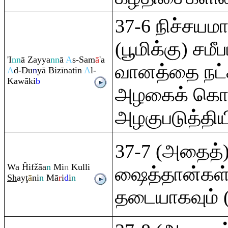
37-6 நிச்சயம
(பூமிக்கு) சமீ
'I
nn
ā Zayya
nn
ā
A
s-Sam
ā
'a
வானத்தை நட்
A
d-Du
n
yā Bizīnatin
A
l-
Kawāki
b
அழகைக் கொ
அழகுபடுத்திய
37-7 (அதைத்)
Wa Ĥifžāa
n
Mi
n
Kulli
ஷைத்தான்கள்
Sh
ay
ţ
ā
ni
n
Mā
r
i
d
i
n
தடையாகவும் 