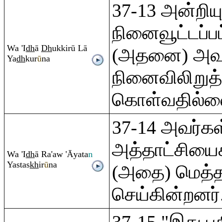
37-13 அன்றியு
நினைவூட்டப்பட
Wa 'I
dh
ā
Dh
ukkirū Lā
(அதனை) அவர
Ya
dh
kur
ū
na
நினைவிலிறுத்
கொள்வதில்ல
37-14 அவர்கள்
அத்தாட்சியைக
Wa 'I
dh
ā
Ra
'aw 'Āyata
n
Yastas
kh
ir
ū
na
(அதை) மெத்தப
செய்கின்றனர்