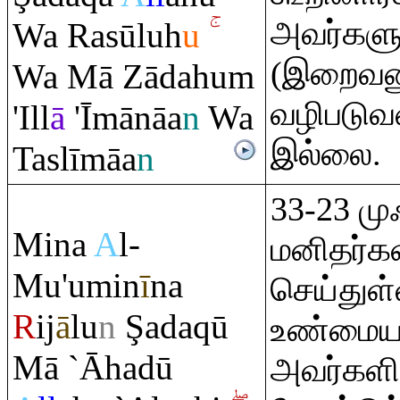
அவர்களு
Wa
Ra
sūluh
u
(இறைவனுக
Wa Mā Zādahu
m
வழிபடுவத
'Ill
ā
'Īmānāa
n
Wa
இல்லை.
Taslīmāa
n
33-23 மு
Mina
A
l-
மனிதர்க
Mu'umin
ī
na
செய்துள்
R
ij
ā
lu
n
Ş
ada
q
ū
உண்மையா
Mā `Āhadū
அவர்களி