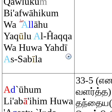
Q
awluku
m
Bi'afwāhiku
m
Wa
A
ll
āhu
Ya
q
ū
lu
A
l-Ĥa
q
q
a
Wa Huwa Yahdī
A
s-Sab
ī
la
33-5 (என
A
d
`ūhu
m
வளர்த்த
Li'ab
ā
'ihi
m
Huwa
தந்தைய(