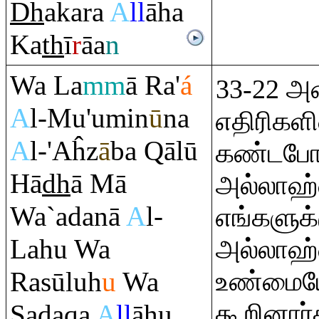
Dh
aka
ra
A
ll
āha
Ka
th
ī
r
āa
n
Wa La
mm
ā
Ra
'
á
33-22 அன
A
l-Mu'umin
ū
na
எதிரிகளி
A
l-'Aĥz
ā
ba
Q
ālū
கண்டபோத
Hā
dh
ā Mā
அல்லாஹ்
Wa`adanā
A
l-
எங்களுக்
Lahu Wa
அல்லாஹ்
Ra
sūluh
u
Wa
உண்மையே
கூறினார்
Ş
ada
q
a
A
ll
āhu