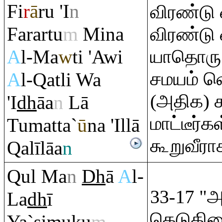
Fi
r
ā
ru
'I
n
விரண்டு 
Fa
ra
rtu
m
Mina
விரண்டு 
A
l-Ma
w
ti 'Awi
யாதொரு 
சமயம் வ
A
l-
Q
atli Wa
(அதிக) ச
'I
dh
āa
n
Lā
மாட்டீர்க
Tumatta`
ū
na 'Illā
கூறுவீரா
Q
alīlāa
n
Q
ul Ma
n
Dh
ā
A
l-
33-17 "அ
La
dh
ī
கெடுதிய