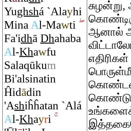
சுழன்று, 
Yu
gh
sh
á `Ala
y
hi
கொண்டிரு
Mina
A
l-Ma
w
ti
ஆனால் அந
Fa'i
dh
ā
Dh
ahaba
விட்டாலோ
A
l-
Kh
a
w
fu
எதிரிகள்
Sala
q
ūku
m
பொருள்ம
Bi'alsinatin
கொண்டவர
Ĥid
ā
din
கொண்டு 
'A
sh
iĥĥatan `Alá
உங்களைக்
A
l-
Kh
a
y
r
i
இத்தகைய