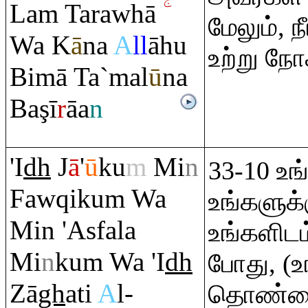
La
m
Ta
ra
whā
மேலும், 
Wa K
ā
na
A
ll
āhu
உற்று நோ
Bimā Ta`mal
ū
na
Ba
ş
ī
r
āa
n
'I
dh
J
ā
'
ū
ku
m
Mi
n
33-10 உங்
Faw
q
iku
m
Wa
உங்களுக்க
Min 'Asfala
உங்களிடம
Mi
n
ku
m
Wa 'I
dh
போது, (
Zā
gh
ati
A
l-
தொண்டை(