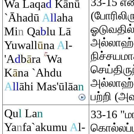
33-15 என
Wa La
q
a
d
Kānū
(போரிலிரு
`Āhadū
A
ll
aha
ஓடுவதில
Mi
n
Q
a
b
lu Lā
அல்லாஹ்வ
Yuwall
ū
na
A
l-
நிச்சயமா
'A
d
b
ā
ra
Wa
செய்திரு
K
ā
na `Ahdu
அல்லாஹ்வ
A
ll
āhi Mas'ūlāa
n
பற்றி (அவ
Q
u
l
La
n
33-16 "
Ya
n
fa`akumu
A
l-
கொல்லப்