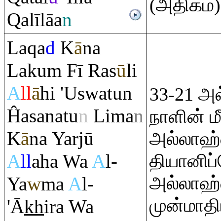
(அதிகம்)
Q
alīlāa
n
La
q
a
d
K
ā
na
Laku
m
Fī
Ra
s
ū
li
A
ll
ā
hi 'Uswatun
33-21 அல
Ĥasanatu
n
Lima
n
நாளின் ம
K
ā
na Yarjū
அல்லாஹ
A
ll
aha Wa
A
l-
தியானிப்
அல்லாஹ்
Ya
w
ma
A
l-
முன்மாதி
'Ā
kh
i
ra
Wa