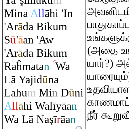
Ya`
ş
imuku
m
அவனிடமி
Mina
A
ll
āhi 'In
பாதுகாப்
'A
r
ā
da Biku
m
உங்களுக்
S
ū
'
ā
an 'Aw
(அதை உங
'A
r
ā
da Biku
m
யார்?) 
Ra
ĥmata
n
Wa
யாரையும
Lā Yajid
ū
na
உதவியாள
Lahu
m
Mi
n
D
ū
ni
காணமாட்ட
A
ll
ā
hi Walīyāa
n
நீர் கூறு
Wa Lā Na
ş
ī
r
āa
n