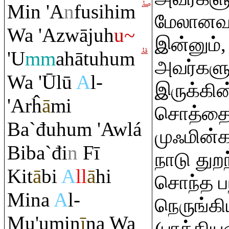
Min 'A
n
fusihi
m
மேலானவர
Wa 'Azwājuh
u~
இன்னும்
'U
mm
ahātuhu
m
அவர்களு
Wa 'Ūlū
A
l-
இருக்கின
'Arĥ
ā
mi
சொத்தை 
Ba`đuhu
m
'Awlá
முஃமின்க
Biba`đi
n
Fī
நாடு துற
Kit
ā
bi
A
ll
ā
hi
சொந்த பந
Mina
A
l-
நெருங்க
Mu'umin
ī
na Wa
(பாத்தி