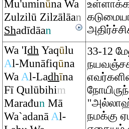
Mu'umin
ū
na Wa
உள்ளாக்க
Zulzilū Zilzālāa
n
கடுமையா
அதிர்ச்சி
Sh
adīdāa
n
Wa 'I
dh
Ya
q
ū
lu
33-12 மே
A
l-Munāfi
q
ū
na
நயவஞ்சகர
Wa
A
l-La
dh
ī
na
எவர்களி
Fī
Q
ulūbihi
m
நோயிருந
Ma
ra
đu
n
Mā
"அல்லாஹ
நமக்கு ஏ
Wa`adanā
A
l-
எதையும்