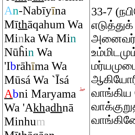
A
n
-Nabīy
ī
na
33-7 (ந
Mī
th
ā
q
ahu
m
Wa
எடுத்துக்
Mi
n
ka Wa Mi
n
அனைவர்)க
Nūĥi
n
Wa
உம்மிடமு
'I
b
rā
h
ī
ma Wa
மர்யமுட
ஆகியோரி
Mūsá Wa `Īsá
வாங்கிய
A
b
ni Maryama
வாக்குற
Wa 'A
kh
a
dh
nā
வாங்கின
Minhu
m