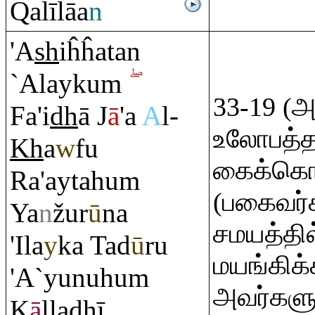
Q
alīlāa
n
'A
sh
iĥĥatan
`Alayku
m
33-19 (அ
Fa'i
dh
ā J
ā
'a
A
l-
உலோபத்
Kh
a
w
fu
கைக்கொள
Ra
'aytahu
m
(பகைவர்கள
Ya
n
žur
ū
na
சமயத்தி
'Ila
y
ka Tad
ū
ru
மயங்கிக்
'A`yunuhu
m
அவர்களு
K
ā
lla
dh
ī