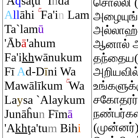
'A
q
sa
ţ
u `I
n
da
சொல்லி 
A
ll
āhi
Fa'i
n
La
m
அழையுங்
Ta`lam
ū
அல்லாஹ்வ
'Āb
ā
'ahu
m
ஆனால் 
Fa'i
kh
wānuku
m
தந்தைய(ர
Fī
A
d-D
ī
ni Wa
அறியவில
Mawālīku
m
Wa
உங்களுக்
La
y
sa `Alayku
m
சகோதரர்
நண்பர்கள
Junāĥu
n
Fīm
ā
(முன்னர்
'A
kh
ţ
a'tu
m
Bih
i