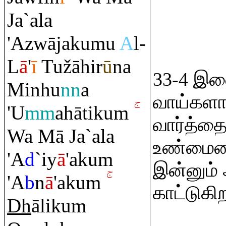
Ja`ala
'Azwājakumu
A
l-
L
ā
'
ī
Tužāhir
ū
na
33-4 இவ
Minhu
nn
a
வாய்களால
'U
mm
ahātiku
m
வார்த்த
Wa Mā Ja`ala
உண்மையை
'A
d
`iy
ā
'aku
m
இன்னும்
'A
b
n
ā
'aku
m
காட்டுகி
Dh
āliku
m