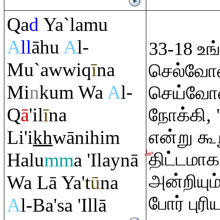
Q
a
d
Ya`lamu
A
ll
āhu
A
l-
33-18 உங
Mu`awwi
q
ī
na
செல்வோ
Mi
n
ku
m
Wa
A
l-
செய்வோர
Q
ā
'il
ī
na
நோக்கி, 
Li'i
kh
wānihi
m
என்று க
திட்டமாக
Halu
mm
a 'Ilaynā
அன்றியு
Wa Lā Ya't
ū
na
போர் புரி
A
l-Ba'sa 'Illā