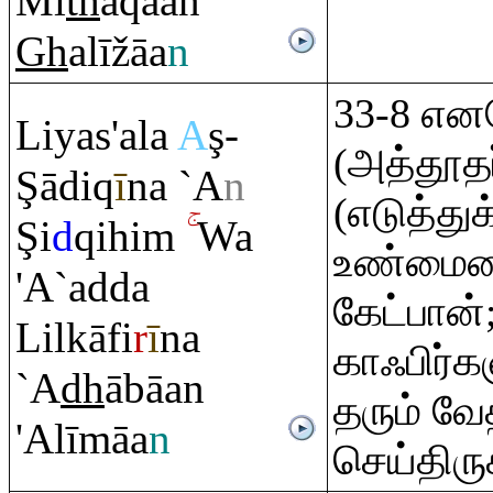
Mī
th
ā
q
āan
Gh
alīžāa
n
33-8 எ
Liyas'ala
A
ş
-
(அத்தூதர
Ş
ādi
q
ī
na `A
n
(எடுத்து
Ş
i
d
q
ihi
m
Wa
உண்மையை
'A`adda
கேட்பான்
Lilkāfi
r
ī
na
காஃபிர்
`A
dh
ābāan
தரும் வ
'Alīmāa
n
செய்திரு