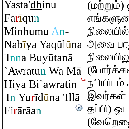
Yasta'
dh
inu
(மற்றும்)
Fa
r
ī
q
u
n
எங்களுடை
Minhumu
A
n
-
நிலையில்
அவை பாத
Nab
ī
ya Ya
q
ūl
ū
na
நிலையிலும
'I
nn
a Buyūtanā
(போர்க்க
`Aw
ra
tu
n
Wa Mā
நபியிடம்
Hiya Bi`aw
ra
tin
இவர்கள் 
'I
n
Yu
r
īd
ū
na 'Illā
தப்பி) 
Fi
r
ā
rā
a
n
(வேறெதை