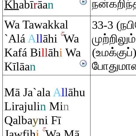
நன்கறிந
Kh
abī
r
āa
n
Wa Tawakkal
33-3 (நப
`Alá
A
ll
āhi
Wa
முற்றிலு
Kafá Bi
ll
āh
i
Wa
(உமக்குப
போதுமா
Kīlāa
n
Mā Ja`ala
A
ll
āhu
Li
ra
juli
n
Mi
n
Q
alba
y
ni Fī
Jawfih
i
Wa Mā