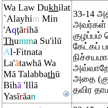
Wa Law Du
kh
ilat
33-14 அத
`Alayhi
m
Min
அவர்கள் ம
'A
q
ţ
ā
r
ihā
குழப்பம் 
Th
u
mm
a Su'ilū
கேட்கப் ப
A
l-Fitnata
நிச்சயம
La'
ā
tawhā Wa
அவ்வாறே)
Mā Talabba
th
ū
அதை (குழ
Bih
ā
'Illā
தவிர தாம
Yasī
r
āa
n