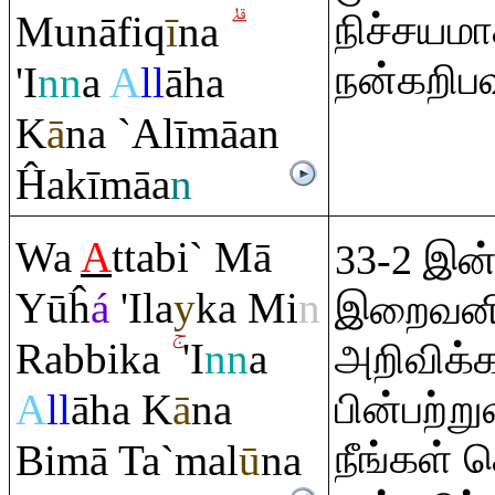
நிச்சயமா
Munāfi
q
ī
na
நன்கறிப
'I
nn
a
A
ll
āha
K
ā
na `Alīmāan
Ĥakīmāa
n
Wa
A
ttabi` Mā
33-2 இன்
Yūĥ
á
'Ila
y
ka Mi
n
இறைவனிட
Ra
bbika
'I
nn
a
அறிவிக்க
A
ll
āha K
ā
na
பின்பற்ற
நீங்கள் 
Bimā Ta`mal
ū
na