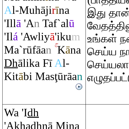
A
l-Muhāji
r
ī
na
இது தான
'Ill
ā
'A
n
Taf`al
ū
வேதத்தில
'Il
á
'Awliy
ā
'iku
m
உங்கள் ந
Ma`rūfāa
n
K
ā
na
செய்ய நா
Dh
ālika Fī
A
l-
செய்யலாம
Kit
ā
bi Mas
ţ
ū
rā
a
n
எழுதப்பட
Wa 'I
dh
'A
kh
a
dh
nā Mina