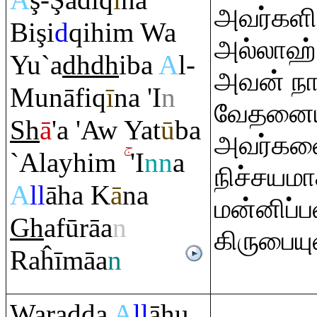
A
ş
-
Ş
ādi
q
ī
na
அவர்களி
Bi
ş
i
d
q
ihi
m
Wa
அல்லாஹ்
Yu`a
dh
dh
iba
A
l-
அவன் நா
Munāfi
q
ī
na 'I
n
வேதனையு
Sh
ā
'a 'Aw Yat
ū
ba
அவர்களை
`Alayhi
m
'I
nn
a
நிச்சயமா
A
ll
āha K
ā
na
மன்னிப்ப
Gh
afū
rā
a
n
கிருபைய
Ra
ĥīmāa
n
Wa
ra
dda
A
ll
āhu