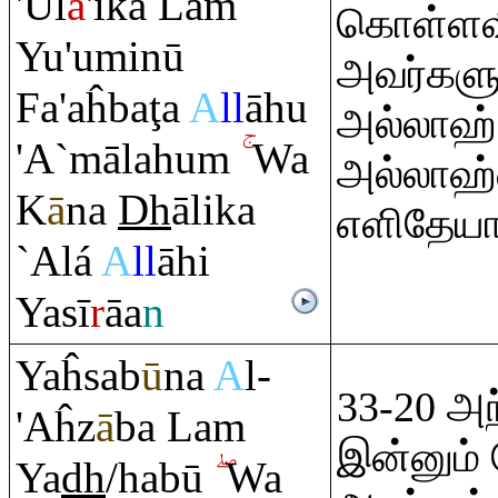
'Ūl
ā
'ika La
m
கொள்ளவ
Yu'uminū
அவர்களு
Fa'aĥba
ţ
a
A
ll
āhu
அல்லாஹ் 
'A`mālahu
m
Wa
அல்லாஹ்வ
K
ā
na
Dh
ālika
எளிதேயாக
`Alá
A
ll
āhi
Yasī
r
āa
n
Yaĥsab
ū
na
A
l-
33-20 அந்
'Aĥz
ā
ba La
m
இன்னும்
Ya
dh
/habū
Wa