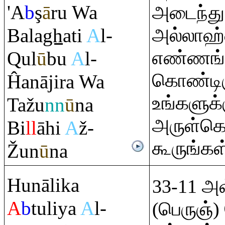
'A
b
ş
ā
ru
Wa
அடைந்து 
Bala
gh
ati
A
l-
அல்லாஹ்
எண்ணங்
Q
ul
ū
bu
A
l-
கொண்டிர
Ĥanāji
r
a Wa
உங்களுக்
Tažu
nn
ū
na
அருள்க
Bi
ll
āhi
A
ž-
கூருங்கள
Ž
un
ū
na
Hunālika
33-11 அவ
A
b
tuliya
A
l-
(பெருஞ்