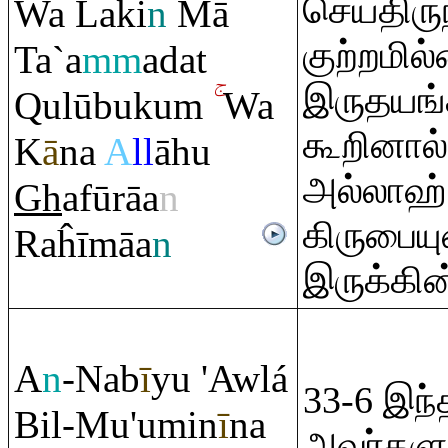
செய்திருந
Wa Laki
n
Mā
குற்றமி
Ta`a
mm
adat
இருதயங்
Q
ulūbuku
m
Wa
கூறினால் 
K
ā
na
A
ll
āhu
அல்லாஹ் 
Gh
afū
rā
a
n
கிருபைய
Ra
ĥīmāa
n
இருக்கின
A
n
-Nab
ī
yu 'Awlá
33-6 இந்
Bil-Mu'umin
ī
na
அவர்கள