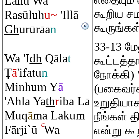
Lahu Wa
கூறிய ச
Ra
sūluh
u~
'Illā
கூருங்கள
Gh
urū
rā
a
n
33-13 மே
Wa 'I
dh
Q
āla
t
கூட்டத்
Ţ
ā
'ifatu
n
நோக்கி) 
Minhu
m
Y
ā
(பகைவர்க
'Ahla Ya
th
r
iba Lā
உறுதியாக
Mu
q
ā
ma Laku
m
நீங்கள் த
Fārji`ū
Wa
என்று க