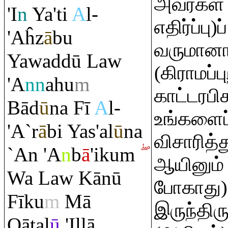
அவர்கள்
'I
n
Ya'ti
A
l-
எதிர்ப்பு
'Aĥz
ā
bu
வருமானா
Yawaddū Law
(கிராமப்ப
'A
nn
ahu
m
காட்டரப
Bād
ū
na Fī
A
l-
உங்களைப
'A`
r
ā
bi Yas'al
ū
na
விசாரித்
`An 'A
n
b
ā
'iku
m
ஆயினும்
Wa Law Kānū
போகாது)
Fīku
m
Mā
இருந்திர
Q
ātal
ū
'Illā