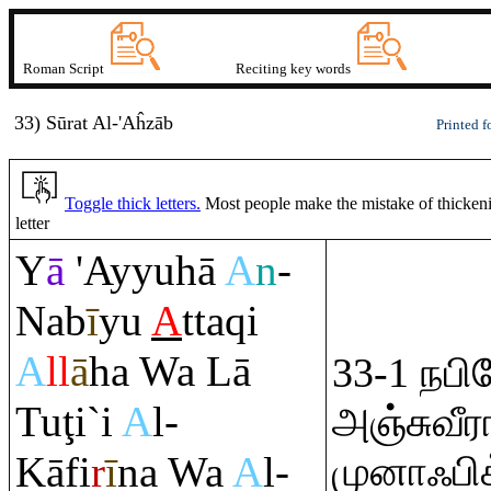
Roman Script
Reciting key words
33) Sūrat
A
l-'Aĥzā
b
Printed f
Toggle thick letters.
Most people make the mistake of thickening
letter
Y
ā
'Ayyuhā
A
n
-
Nab
ī
yu
A
tta
q
i
A
ll
ā
ha Wa Lā
33-1 நப
Tu
ţ
i`i
A
l-
அஞ்சுவீர
Kāfi
r
ī
na Wa
A
l-
முனாஃபிக்