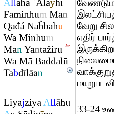
A
ll
aha `Ala
y
hi
வேண்டும்
Faminhu
m
Ma
n
இலட்சியத
Q
ađá Naĥbah
u
வேறு சில
எதிர் பா
Wa Minhu
m
இருக்கிறா
Ma
n
Ya
n
taži
r
u
நிலைமைய
Wa Mā Baddalū
வாக்குறுத
Ta
b
dīlāa
n
மாறுபடவ
Liya
j
ziya
A
ll
āhu
33-24 உ