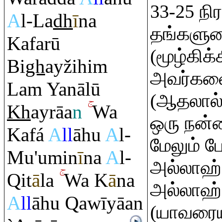
33-25 நி
A
l-La
dh
ī
na
தங்களுட
Kafarū
(மூழ்கிக
Bi
gh
ayžihi
m
அவர்களைத
La
m
Yanālū
(ஆதலால் 
Kh
ay
rā
a
n
Wa
ஒரு நன்
Kafá
A
ll
āhu
A
l-
மேலும் ப
Mu'umin
ī
na
A
l-
அல்லாஹ்
Q
it
ā
la
Wa K
ā
na
அல்லாஹ்
A
ll
āhu
Q
awīyāan
(யாவரைய