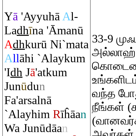
Y
ā
'Ayyuhā
A
l-
La
dh
ī
na 'Āmanū
33-9 முஃ
A
dh
kurū Ni`mata
அல்லாஹ் ப
A
ll
āhi `Alayku
m
கொடையை 
'I
dh
J
ā
'atku
m
உங்களிடம
Jun
ū
du
n
வந்த போத
Fa'arsalnā
நீங்கள் 
`Alayhi
m
R
īĥāa
n
(வானவர்
Wa Junūdāa
n
அவர்கள் 