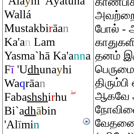
`Ala
y
hi 'Āyātunā
காண்பிக
Wallá
அவற்றை
Mustakbi
r
āa
n
போல் -
Ka'a
n
La
m
காதுகளி
Yasma`hā Ka'a
nn
a
தனம் இர
F
ī
'U
dh
una
y
hi
பெரும
திரும்பி
Wa
q
rā
a
n
ஆகவே 
Faba
sh
sh
i
r
hu
நோவினை
Bi`a
dh
ā
bin
வேதனை
'Al
ī
mi
n