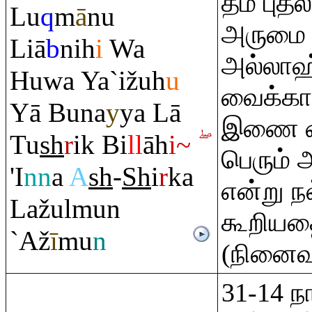
தம் புதல
Lu
q
m
ā
nu
அருமை 
Liā
b
nih
i
Wa
அல்லாஹ
Huwa Ya`ižuh
u
வைக்கா
Yā Buna
y
ya Lā
இணை வை
Tu
sh
r
ik Bi
ll
āh
i~
பெரும் 
'I
nn
a
A
sh
-
Sh
i
r
ka
என்று ந
Lažulmun
கூறிய
`Až
ī
mu
n
(நினைவு
31-14 ந