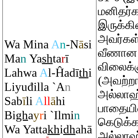
மனிதர்க
இருக்கின
அவர்கள்
Wa Mina
A
n
-N
ā
si
வீணான 
Ma
n
Ya
sh
ta
r
ī
விலைக்க
Lahwa
A
l-Ĥadī
th
i
(அவற்ற
Liyuđilla `A
n
அல்லாஹ
Sab
ī
li
A
ll
ā
hi
பாதையில
Bi
gh
a
y
r
i `Ilmi
n
கெடுக்க
Wa Yatta
kh
i
dh
ahā
அல்லாஹ