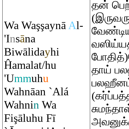
தன் பெற
(இருவரு
Wa Wa
ş
ş
aynā
A
l-
வேண்டிய
'I
n
s
ā
na
வஸிய்யத
Biwālida
y
hi
போதித்
Ĥamalat/hu
தாய் பல
'U
mm
uh
u
பலஹீன
Wahnāan `Alá
(கர்ப்ப
Wahni
n
Wa
சுமந்தா
Fi
ş
āluhu Fī
அவனுக்கு