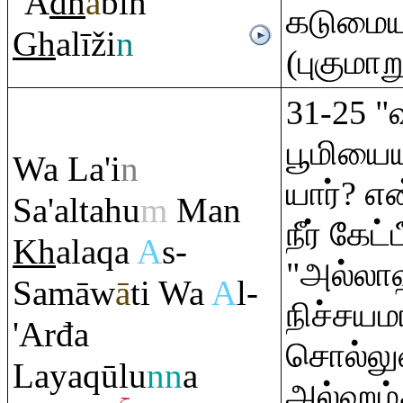
`A
dh
ā
bin
கடுமை
Gh
alīži
n
(புகுமாறு
31-25 
பூமியைய
Wa La'i
n
யார்? எ
Sa'altahu
m
Man
நீர் கேட
Kh
ala
q
a
A
s-
"அல்லா
Samāw
ā
ti Wa
A
l-
நிச்சய
'Arđa
சொல்லுவ
Laya
q
ūlu
nn
a
அல்ஹம்த