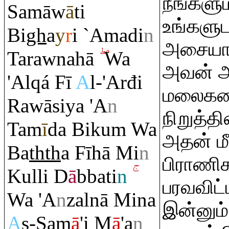
நீங்களும்
Samāw
ā
ti
உங்களுட
Bi
gh
a
y
r
i `Amadi
n
அசையாத
Ta
ra
wnahā
Wa
அவன் அ
'Al
q
á Fī
A
l-'Arđi
மலைகள
Ra
wāsiya 'A
n
நிறுத்த
Tam
ī
da Biku
m
Wa
அதன் ம
Ba
th
th
a Fīhā Mi
n
பிராணி
Kulli D
ā
bbati
n
பரவவிட்ட
Wa 'A
n
zalnā Mina
இன்னும்
A
s-Sam
ā
'i M
ā
'a
n