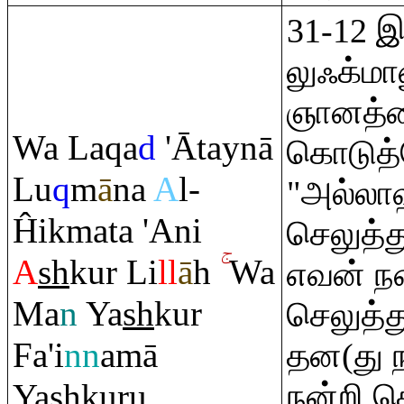
31-12 இ
லுஃக்மா
ஞானத்த
Wa La
q
a
d
'Ātaynā
கொடுத்
Lu
q
m
ā
na
A
l-
"அல்லாஹ்
Ĥikmata 'Ani
செலுத்த
A
sh
kur Li
ll
ā
h
Wa
எவன் நன
Ma
n
Ya
sh
kur
செலுத்
Fa'i
nn
amā
தன(து 
Ya
sh
ku
ru
நன்றி ச