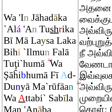
அதனை 
Wa 'I
n
Jāhad
ā
ka
வைக்கு
`Al
á
'A
n
Tu
sh
r
ika
அவ்விரு
Bī Mā La
y
sa Laka
வற்புறு
Bih
i
`Ilmu
n
Falā
நீ அவ்வ
Tu
ţ
i`humā
Wa
வேணடாம
Ş
āĥi
b
humā Fī
A
d-
இவ்வுலக
Du
n
yā Ma`rūfāa
n
அவ்விர
Wa
A
ttabi` Sab
ī
la
முறையில
Man 'An
ā
ba
கொள்; (