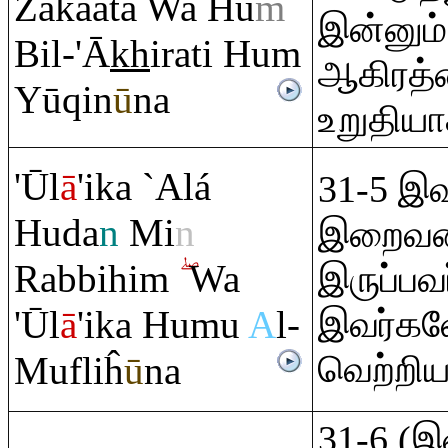
Zakāata Wa Hu
m
இன்னும்
Bil-'Ā
kh
i
ra
ti Hu
m
ஆகிரத்
Yū
q
in
ū
na
உறுதியா
'Ūl
ā
'ika `Alá
31-5 இவ
Huda
n
Mi
n
இறைவனின
Ra
bbihi
m
Wa
இருப்பவர
'Ūl
ā
'ika Humu
A
l-
இவர்க
வெற்றிய
Mufliĥ
ū
na
31-6 (இ