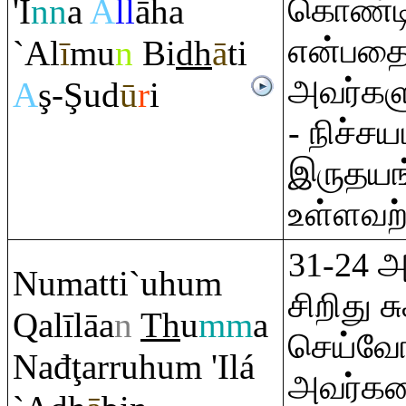
கொண்டிர
'I
nn
a
A
ll
āha
என்பதை
`Al
ī
mu
n
Bi
dh
ā
ti
அவர்களு
A
ş
-
Ş
ud
ū
r
i
- நிச்ச
இருதயங
உள்ளவற
31-24 
Numatti`uhu
m
சிறிது ச
Q
alīlāa
n
Th
u
mm
a
செய்வோம
Nađ
ţ
ar
ru
hu
m
'Ilá
அவர்கள