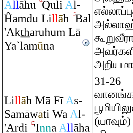
A
ll
āhu
Q
uli
A
l-
எல்லாப்ப
Ĥa
m
du Li
ll
ā
h
Bal
அல்லாஹ்
'Ak
th
a
ru
hu
m
Lā
கூறுவீரா
Ya`lam
ū
na
அவர்களி
அறியமாட
31-26
வானங்க
Li
ll
ā
h Mā Fī
A
s-
பூமியில
Samāw
ā
ti Wa
A
l-
(யாவும்
'Arđi
'I
nn
a
A
ll
āha