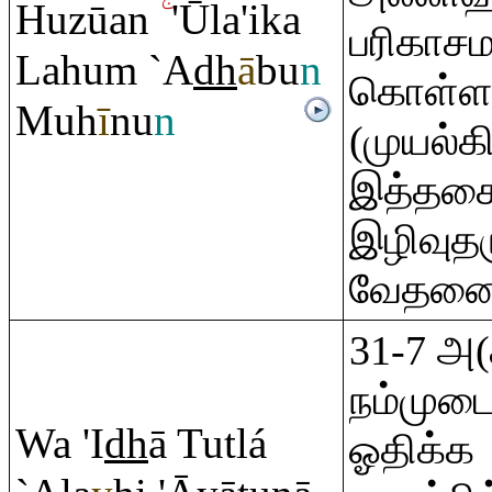
Huzūan
'Ūla'ika
பரிகாசம
Lahu
m
`A
dh
ā
bu
n
கொள்ளவ
Muh
ī
nu
n
(முயல்கி
இத்தகை
இழிவுதர
வேதனைய
31-7 அ
நம்முட
Wa 'I
dh
ā Tutlá
ஓதிக்க