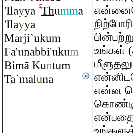
என்னைய
'Ila
y
ya
Th
u
mm
a
நிற்போர
'Ila
y
ya
பின்பற்
Marji`uku
m
உங்கள்
Fa'unabbi'uku
m
மீளுதலு
Bimā Ku
n
tu
m
என்னிடம
Ta`mal
ū
na
என்ன ச
கொண்டிர
என்பதை
உங்களுக