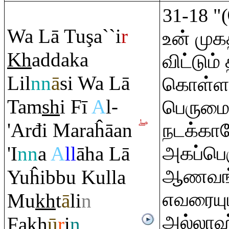
31-18 
Wa Lā Tu
ş
a``i
r
உன் மு
Kh
addaka
விட்டும் 
Lil
nn
ā
si Wa Lā
கொள்ளாத
Ta
m
sh
i Fī
A
l-
பெருமை
'Arđi Ma
ra
ĥāan
நடக்கா
'I
nn
a
A
ll
āha Lā
அகப்பெர
ஆணவங்
Yuĥibbu Kulla
எவரையும
Mu
kh
t
ā
li
n
அல்லாஹ்
Fa
kh
ū
r
i
n