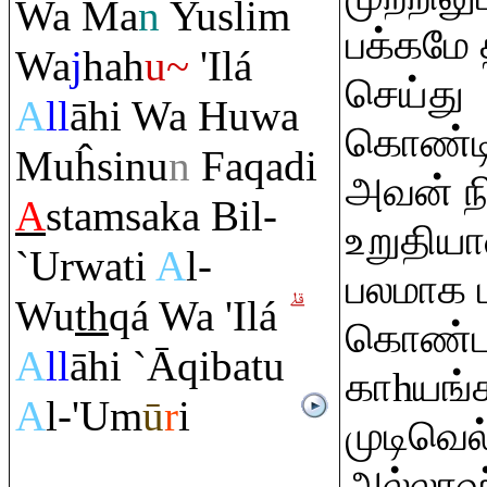
Wa Ma
n
Yusli
m
பக்கமே 
Wa
j
hah
u~
'Ilá
செய்து
A
ll
āhi Wa Huwa
கொண்டி
Muĥsinu
n
Fa
q
adi
அவன் ந
A
sta
m
saka Bil-
உறுதிய
`Urwati
A
l-
பலமாக பற
Wu
th
q
á Wa 'Ilá
கொண்டா
A
ll
āhi `Ā
q
ibatu
காhயங்
A
l-'Um
ū
r
i
முடிவெல
அல்லாஹ