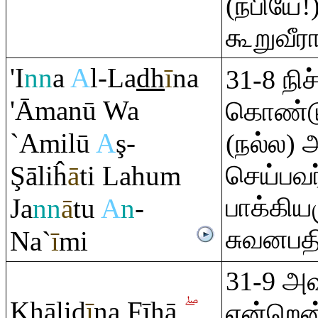
(நபியே!)
கூறுவீர
'I
nn
a
A
l-La
dh
ī
na
31-8 நி
'Āmanū Wa
கொண்ட
`Amilū
A
ş
-
(நல்ல) 
Ş
āliĥ
ā
ti Lahu
m
செய்பவர
பாக்கிய
Ja
nn
ā
tu
A
n
-
சுவனபதி
Na`
ī
mi
31-9 அவ
Kh
ālid
ī
na Fīhā
என்றென்