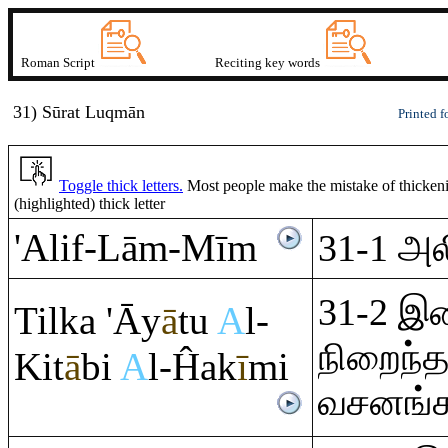
Roman Script
Reciting key words
31) Sūrat Lu
q
mā
n
Printed f
Toggle thick letters.
Most people make the mistake of thickening
(highlighted) thick letter
'Alif-Lā
m
-Mī
m
31-1 அலி
31-2 இ
Tilka 'Āy
ā
tu
A
l-
நிறைந்த
Kit
ā
bi
A
l-Ĥak
ī
mi
வசனங்க