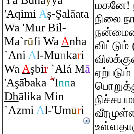
Yā Buna
y
ya
மகனே!
'A
q
imi
A
ş
-
Ş
alāata
நிலை ந
Wa 'Mur Bil-
நன்மைய
Ma`r
ū
fi Wa
A
nha
விட்டும
`Ani
A
l-Mu
n
ka
r
i
விலக்க
Wa
A
ş
bi
r
`Alá M
ā
ஏற்படும
'A
ş
ābaka
'I
nn
a
பொறுத்
Dh
ālika Min
நிச்சய
`Azmi
A
l-'Um
ū
r
i
வீரமுள்
உள்ளதாக