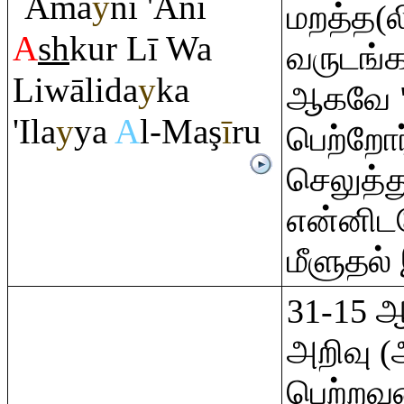
`Āma
y
ni 'Ani
மறத்த(ல
A
sh
kur Lī Wa
வருடங்
Liwālida
y
ka
ஆகவே "ந
'Ila
y
ya
A
l-Ma
ş
ī
r
u
பெற்றோர்
செலுத்
என்னிட
மீளுதல்
31-15 ஆன
அறிவு (
பெற்ற