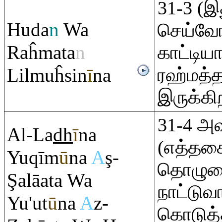
31-3 (இ
Huda
n
Wa
செய்வோர
Ra
ĥmata
n
காட்டியா
Lilmuĥsin
ī
na
ரஹ்மத்த
இருக்கி
31-4 அவ
Al-La
dh
ī
na
(எத்தக
Yu
q
īm
ū
na
A
ş
-
தொழுக
Ş
alāata Wa
நாட்டுவா
Yu'ut
ū
na
A
z-
கொடுத்த