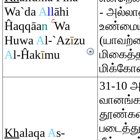
Wa`da
A
ll
āhi
- அல்லா
Ĥa
q
q
āa
n
Wa
உண்மை
Huwa
A
l-`Az
ī
zu
(யாவற்ற
மிகைத்
A
l-Ĥak
ī
mu
மிக்கோன
31-10 
வானங்
தூண்கள
படைத்த
Kh
ala
q
a
A
s-