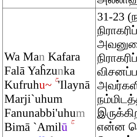
31-23 (
நிராகரி
அவனுடை
Wa Ma
n
Kafa
ra
நிராகரிப
Falā Yaĥzu
n
ka
விசனப்ப
Kuf
ru
h
u~
'Ilaynā
அவர்களி
Marji`uhu
m
நம்மிடத
Fanunabbi'uhu
m
இருக்கி
Bimā `Amil
ū
என்ன ச