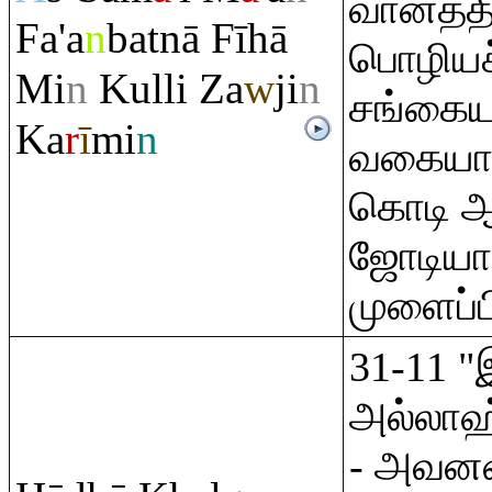
வானத்த
Fa'a
n
batnā Fīhā
பொழியச்
Mi
n
Kulli Za
w
ji
n
சங்கை
Ka
r
ī
mi
n
வகையான
கொடி ஆ
ஜோடிய
முளைப்ப
31-11 "
அல்லாஹ்
- அவனன