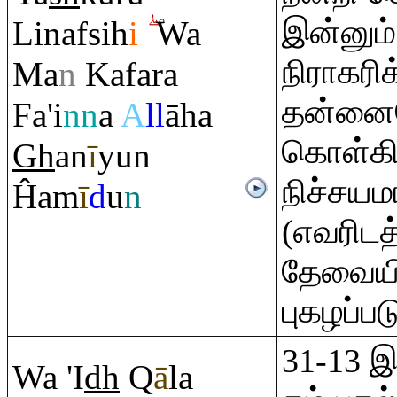
இன்னும
Linafsih
i
Wa
நிராகர
Ma
n
Kafa
ra
தன்னையே
Fa'i
nn
a
A
ll
āha
கொள்கி
Gh
an
ī
yun
நிச்சய
Ĥam
ī
d
u
n
(எவரிடத்
தேவையி
புகழப்ப
31-13 இ
Wa 'I
dh
Q
ā
la