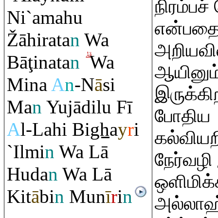
நிரம்பச்
Ni`amahu
என்பதைய
Ž
āhi
ra
ta
n
Wa
அறியவி
Bā
ţ
inata
n
Wa
ஆயினும்
Mina
A
n
-N
ā
si
இருக்கி
Ma
n
Yujādilu Fī
போதிய
A
l-Lahi Bi
gh
a
y
r
i
கல்வியற
`Ilmi
n
Wa Lā
நேர்வழி
Huda
n
Wa Lā
ஒளிமிக்
Kit
ā
bi
n
Mun
ī
r
i
n
அல்லாஹ்