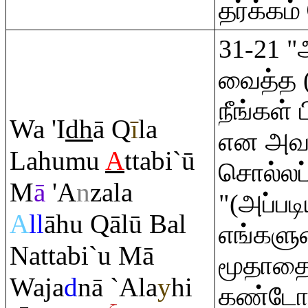
தர்க்கம்
31-21 "
வைத்த 
நீங்கள் 
Wa 'I
dh
ā
Q
ī
la
என அவர
Lahumu
A
ttabi`ū
சொல்லப்
M
ā
'A
n
zala
"(அப்பட
A
ll
āhu
Q
ālū Bal
எங்கள
Nattabi`u Mā
மூதாதை
Waja
d
nā `Ala
y
hi
கண்டோ