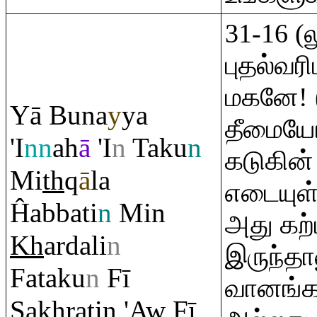
31-16 (
புதல்வர
மகனே!
Yā Buna
y
ya
தீமையோ
'I
nn
ah
ā
'I
n
Taku
n
கடுகின
Mi
th
q
ā
la
எடையுள
Ĥabbati
n
Min
அது கற்
Kh
ardali
n
இருந்தா
Fataku
n
Fī
வானங்கள
Ş
a
kh
ra
tin 'Aw Fī