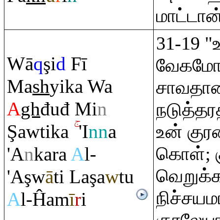
மாட்டான
31-19 "
Wā
q
ş
i
d
Fī
வேகமோ
Ma
sh
yika Wa
சாவதான
A
gh
đuđ Mi
n
நடுத்த
Ş
awtika
'I
nn
a
உன் குரல
'A
n
ka
ra
A
l-
கொள்; க
வெறுக்க
'A
ş
w
ā
ti La
ş
a
w
tu
நிச்சய
A
l-Ĥam
ī
r
i