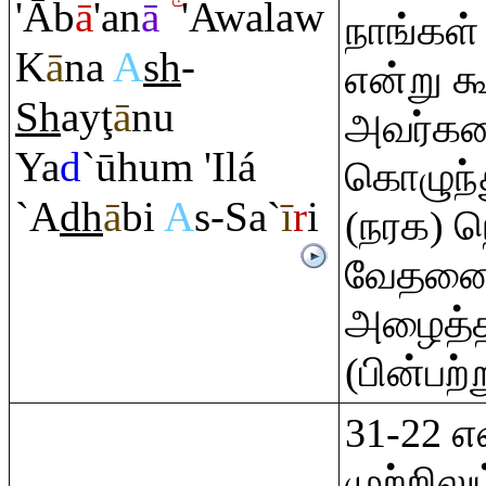
'Āb
ā
'an
ā
'Awalaw
நாங்கள்
K
ā
na
A
sh
-
என்று க
Sh
ay
ţ
ā
nu
அவர்க
Ya
d
`ūhu
m
'Ilá
கொழுந்த
`A
dh
ā
bi
A
s-Sa`
ī
r
i
(நரக) நெ
வேதனைய
அழைத்த
(பின்பற்
31-22 
முற்றில