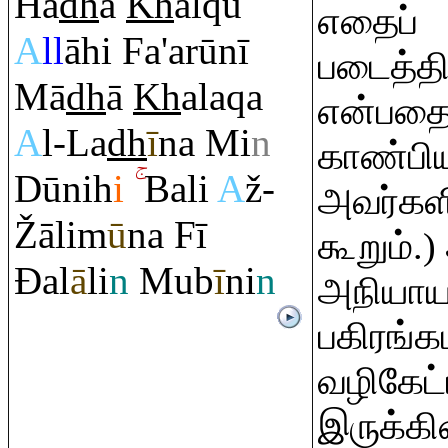
Hā
dh
ā
Kh
al
q
u
எதைப்
A
ll
āhi Fa'arūnī
படைத்தி
Mā
dh
ā
Kh
ala
q
a
என்பதை
A
l-La
dh
ī
na Mi
n
காண்பிய
Dūnih
i
Bali
A
ž-
அவர்களிட
Ž
ālim
ū
na Fī
கூறும்.
Đ
al
ā
li
n
Mub
ī
ni
n
அநியாயக
பகிரங்
வழிகேட்
இருக்கி