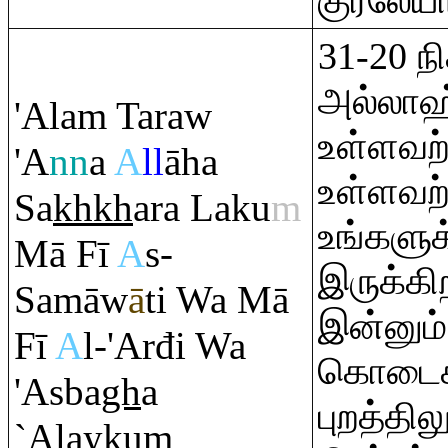
குரலேயா
31-20 ந
அல்லாஹ
'Ala
m
Ta
ra
w
உள்ளவற்ற
'A
nn
a
A
ll
āha
உள்ளவற்
Sa
kh
kh
a
ra
Laku
m
உங்களுக
Mā Fī
A
s-
இருக்கி
Samāw
ā
ti Wa Mā
இன்னும்
Fī
A
l-'Arđi Wa
கொடைகள
'Asba
gh
a
புறத்தில
`Alayku
m