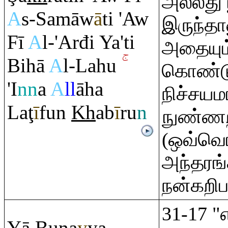
அல்லது 
A
s-Samāw
ā
ti 'Aw
இருந்தா
Fī
A
l-'Arđi Ya'ti
அதையும
Bihā
A
l-Lahu
கொண்டு
'I
nn
a
A
ll
āha
நிச்சய
La
ţ
ī
fun
Kh
ab
ī
r
u
n
நுண்ணறி
(ஒவ்வொ
அந்தரங்
நன்கறி
31-17 