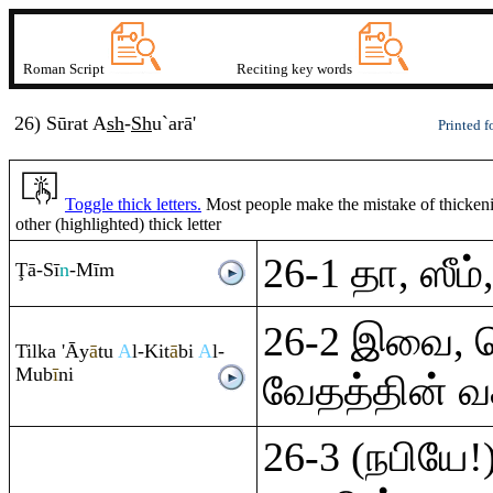
Roman Script
Reciting key words
26) Sūrat
A
sh
-
Sh
u`ar
ā
'
Printed f
Toggle thick letters.
Most people make the mistake of thickenin
other (highlighted) thick letter
26-1 தா, ஸீம், 
Ţ
ā-Sī
n
-Mī
m
26-2 இவை,
Tilka 'Āy
ā
tu
A
l-Kit
ā
bi
A
l-
Mub
ī
ni
வேதத்தின் வ
26-3 (நபியே!