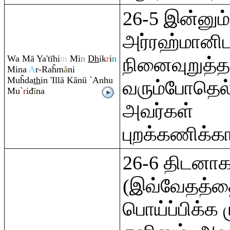
26-5 இன்னும்
அர்ரஹ்மானிடம
Wa Mā Ya'tīhi
m
Mi
n
Dh
ik
r
i
n
நினைவுறுத்த
Mina
A
r-
Ra
ĥm
ā
ni
Muĥda
th
in 'Illā Kānū `Anhu
வரும்போதெல
Mu`
r
iđ
ī
na
அவர்கள்
புறக்கணிக்கா
26-6 திடனாக
(இவ்வேதத்தை
பொய்ப்பிக்க ம