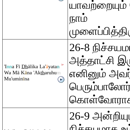
யாவற்றையும
நாம்
முளைப்பித்தி
26-8 நிச்சய
அத்தாட்சி இர
'I
nn
a Fī
Dh
ālika La'
ā
yata
n
எனினும் அவர
Wa Mā K
ā
na 'Ak
th
a
ru
hu
m
Mu'umin
ī
na
பெரும்பாலோர்
கொள்வோராக
26-9 அன்றியு
நிச்சயமாக உ