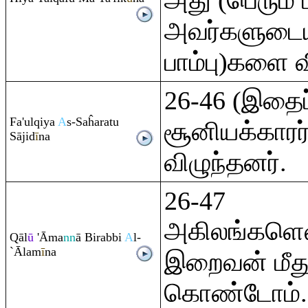
அது (பெரும் 
அவர்களுடைய
பாம்பு)களை வ
26-46 (இதைப்
Fa'ul
q
iya
A
s-Saĥa
ra
tu
சூனியக்காரர
Sājid
ī
na
விழுந்தனர்.
26-47
அகிலங்களெல
Q
āl
ū
'Āma
nn
ā Bi
ra
bbi
A
l-
`Ālam
ī
na
இறைவன் மீது
கொண்டோம்.