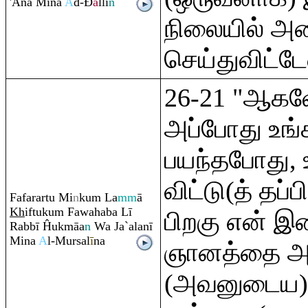
'Anā Mina
A
đ-
Đ
ā
llī
n
நிலையில் அ
செய்துவிட்டே
26-21 "ஆகவ
அப்போது உங்
பயந்தபோது,
விட்டு(த் தப்
Fafa
ra
rtu Mi
n
ku
m
La
mm
ā
Kh
iftuku
m
Fawahaba Lī
பிறகு என் இ
Ra
bbī Ĥukmāa
n
Wa Ja`alanī
Mina
A
l-Mursal
ī
na
ஞானத்தை அள
(அவனுடைய) 