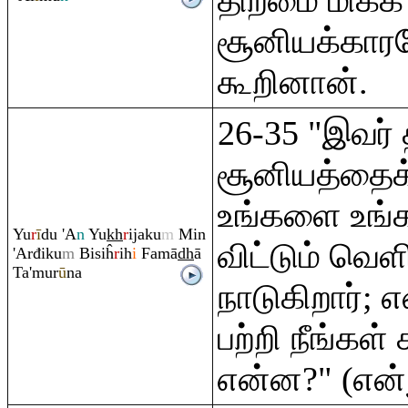
திறமை மிக்க
சூனியக்காரர
கூறினான்.
26-35 "இவர் 
சூனியத்தைக
உங்களை உங்க
Yu
r
ī
du 'A
n
Yu
kh
r
ijaku
m
Min
விட்டும் வெள
'Arđiku
m
Bisiĥ
r
ih
i
Famā
dh
ā
Ta'mur
ū
na
நாடுகிறார்;
பற்றி நீங்க
என்ன?" (என்ற