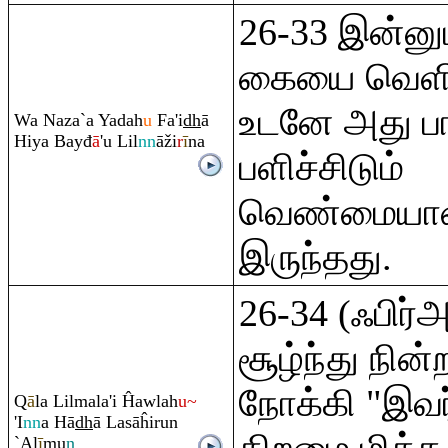
26-33 இன்னும
கையை வெளியி
உடனே அது பார
Wa Naza`a Yadah
u
Fa'i
dh
ā
Hiya Bayđ
ā
'u Lil
nn
āži
r
ī
na
பளிச்சிடும்
வெண்மையா
இருந்தது.
26-34 (ஃபிர்
சூழ்ந்து நி
நோக்கி "இவர
Q
ā
la Lilmala'i Ĥawlah
u~
'I
nn
a Hā
dh
ā Lasāĥi
r
un
`Al
ī
mu
n