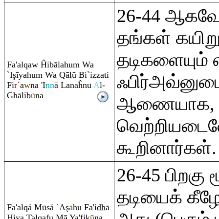
26-44 ஆகவே
தங்கள் கயிற
தடிகளையும் எ
Fa'al
q
aw Ĥibālahu
m
Wa
`I
ş
īyahu
m
Wa
Q
ālū Bi`izzati
ஃபிர்அவ்னுடை
Fi
r
`a
w
na 'I
nn
ā Lanaĥnu
A
l-
Gh
ālib
ū
na
ஆணையாக, 
வெற்றியடைவ
கூறினார்கள்.
26-45 பிறகு 
தடியைக் கீழே
Fa'al
q
á Mūsá `A
ş
ā
hu Fa'i
dh
ā
Hiya Tal
q
afu Mā Ya'fik
ū
na