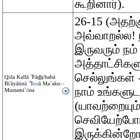
கூறினார்).
26-15 (அதற
அவ்வாறல்ல! ந
இருவரும் நம்
அத்தாட்சிகள
செல்லுங்கள் 
Q
ā
la Kallā
Fā
dh
/habā
Bi'āyātin
ā
'I
nn
ā Ma`aku
m
நாம் உங்களு
Mustami`
ū
na
(யாவற்றையும்
செவியேற்போ
இருக்கின்றோ