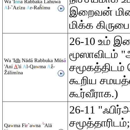
Wa 'I
nn
a
Ra
bbaka Lahuwa
A
l-`Az
ī
zu
A
r-
Ra
ĥ
ī
mu
இறைவன் மிக
மிக்க கிருப
26-10 உம் இ
மூஸாவிடம் "
Wa 'I
dh
Nādá
Ra
bbuka Mūs
á
சமூகத்திடம் 
'Ani
A
'ti
A
l-
Q
a
w
ma
A
ž-
Ž
ālim
ī
na
கூறிய சமயத
கூர்வீராக.)
26-11 "ஃபிர்
சமூத்தாரிடம்
Q
a
w
ma Fi
r
`a
w
na
'Alā