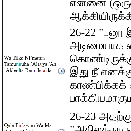
என்னை (ஒர
ஆக்கியிருக்க
26-22 "பனூ 
அடிமையாக வ
கொண்டிருக்க
Wa Tilka Ni`matu
n
Tamu
nn
uhā `Ala
y
ya 'An
இது நீ எனக்க
`Abba
d
ta Ban
ī
'Isr
ā
'
ī
la
காண்பிக்கக் 
பாக்கியமாகு
26-23 அதற்கு
Q
ā
la Fi
r
`a
w
nu Wa Mā
"அகிலத்தார