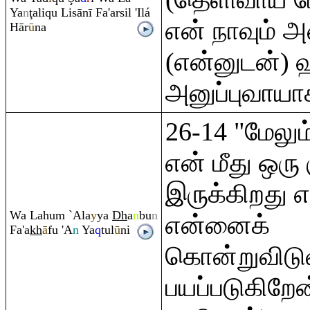
Ya
n
ţ
ali
q
u Lisānī Fa'arsil 'Ilá
என் நாவும்
Hār
ū
na
(என்னுடன்) 
அனுப்புவாயா
26-14 "மேலும
என் மீது ஒரு 
இருக்கிறது 
Wa Lahu
m
`Ala
y
ya
Dh
a
n
bu
n
என்னைக்
Fa'a
kh
ā
fu 'A
n
Ya
q
tul
ū
ni
கொன்றுவிடுவ
பயப்படுகிறேன