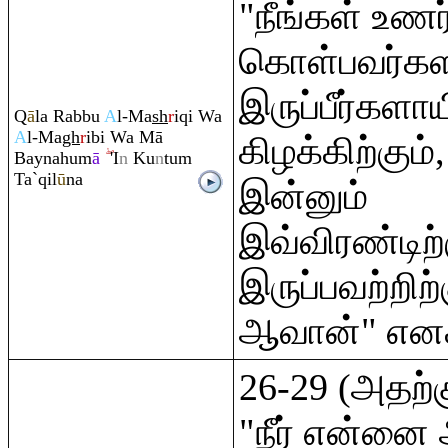
"நீங்கள் உணர்
கொள்பவர்க
இருப்பீர்கள
Q
ā
la
Ra
bbu
A
l-Ma
sh
r
i
q
i Wa
A
l-Ma
gh
r
ibi Wa Mā
கிழக்கிற்கும்,
Baynahum
ā
'I
n
Ku
n
tu
m
Ta`
q
il
ū
na
இன்னும்
இவ்விரண்டிற
இருப்பவற்றி
ஆவான்" எனக்
26-29 (அதற்க
"நீர் என்னை