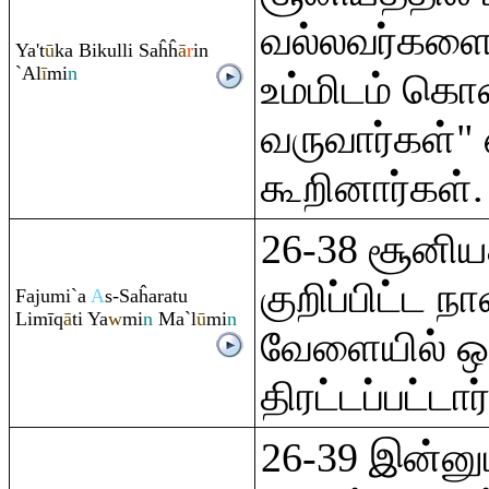
வல்லவர்களை
Ya't
ū
ka Bikulli Saĥĥ
ā
r
in
`Al
ī
mi
n
உம்மிடம் கொ
வருவார்கள்" 
கூறினார்கள்.
26-38 சூனிய
குறிப்பிட்ட நா
Fajumi`a
A
s-Saĥa
ra
tu
Limī
q
ā
ti Ya
w
mi
n
Ma`l
ū
mi
n
வேளையில் ஒ
திரட்டப்பட்டார
26-39 இன்னும