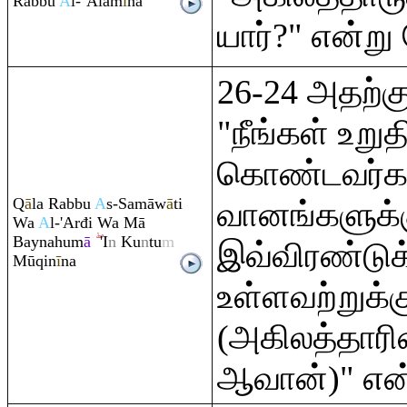
Ra
bbu
A
l-`Ālam
ī
na
யார்?" என்று
26-24 அதற்க
"நீங்கள் உறுத
கொண்டவர்கள
Q
ā
la
Ra
bbu
A
s-Samāw
ā
ti
வானங்களுக்கு
Wa
A
l-'Arđi Wa Mā
Baynahum
ā
'I
n
Ku
n
tu
m
இவ்விரண்டு
Mū
q
in
ī
na
உள்ளவற்றுக
(அகிலத்தார
ஆவான்)" என்