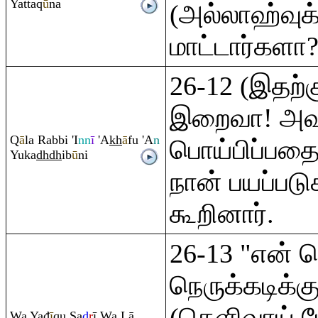
Yatta
q
ū
na
(அல்லாஹ்வுக
மாட்டார்களா
26-12 (இதற்க
இறைவா! அவ
Q
ā
la
Ra
bbi 'I
nn
ī
'A
kh
ā
fu 'A
n
பொய்பிப்பதை
Yuka
dh
dh
ib
ū
ni
நான் பயப்படு
கூறினார்.
26-13 "என் ந
நெருக்கடிக்க
(தெளிவாய் பே
Wa Yađ
ī
q
u
Ş
a
d
r
ī Wa Lā