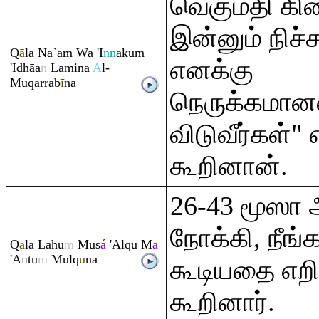
வெகுமதி கிட
இன்னும் நிச்
Q
ā
la Na`a
m
Wa 'I
nn
aku
m
எனக்கு
'I
dh
āa
n
Lamina
A
l-
Mu
q
ar
ra
b
ī
na
நெருக்கமான
விடுவீர்கள்"
கூறினான்.
26-43 மூஸா
நோக்கி, நீங்
Q
ā
la Lahu
m
Mūs
á
'Al
q
ū M
ā
'A
n
tu
m
Mul
q
ū
na
கூடியதை எறிய
கூறினார்.