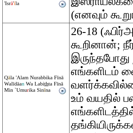
இஸ்ராயீல்கள
'Isr
ā
'
ī
la
(எனவும் கூறு
26-18 (ஃபிர்
கூறினான்; நீ
இருந்தபோது 
எங்களிடம் வ
Q
ā
la 'Ala
m
Nu
ra
bbika Fīnā
வளர்க்கவில்
Walīdāa
n
Wa Labi
th
ta Fīnā
Min `Umu
r
ika Sin
ī
na
உம் வயதில் 
எங்களிடத்தில்
தங்கியிருக்