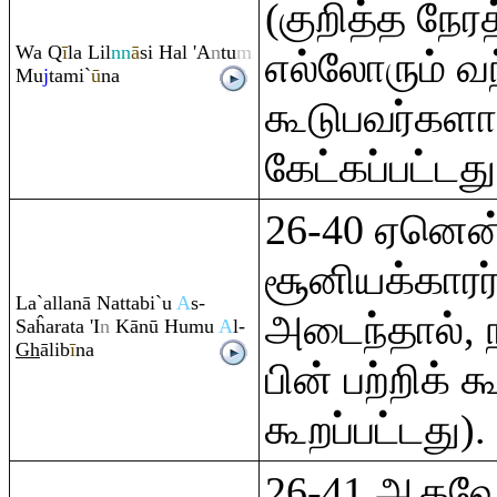
(குறித்த நேரத
Wa
Q
ī
la Lil
nn
ā
si Hal 'A
n
tu
m
எல்லோரும் வந
Mu
j
tami`
ū
na
கூடுபவர்களா
கேட்கப்பட்டது
26-40 ஏனென்
சூனியக்காரர
La`allanā Nattabi`u
A
s-
அடைந்தால், 
Saĥa
ra
ta 'I
n
Kānū Humu
A
l-
Gh
ālib
ī
na
பின் பற்றிக் க
கூறப்பட்டது).
26-41 ஆகவ