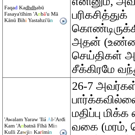
எனினும், அ
Fa
q
a
d
Ka
dh
dh
abū
பரிகசித்துக்
Fasaya'tīhi
m
'A
n
b
ā
'u Mā
Kānū Bih
i
Yastahzi'ū
n
கொண்டிருக்
அதன் (உண்
செய்திகள் அ
சீக்கிரமே வந்
26-7 அவர்கள்
பார்க்கவில்ல
மதிப்பு மிக
'Awala
m
Ya
ra
w 'Ilá
A
l-'Arđi
வகை (மரம், 
Ka
m
'A
n
batnā Fīhā Mi
n
Kulli Za
w
ji
n
Ka
r
ī
mi
n