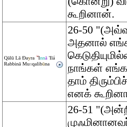
(கொன்று) வி
கூறினான்.
26-50 "(அவ்
அதனால் எங்க
கெடுதியுமில
Q
ālū Lā
Đ
a
y
ra
'I
nn
ā
'Ilá
Ra
bbinā Mu
n
q
alib
ū
na
நாங்கள் எங்
தாம் திரும்ப
எனக் கூறினா
26-51 "(அன்றி
முஃமினானவர்