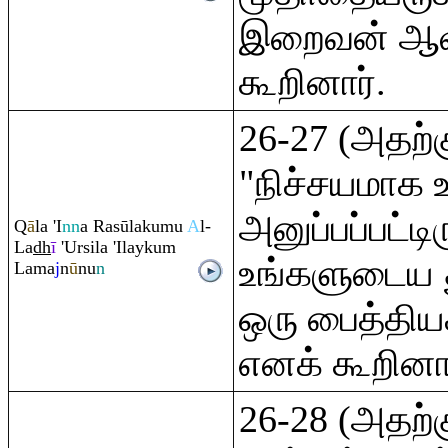
இறைவன் ஆவ
கூறினார்.
26-27 (அதற்க
"நிச்சயமாக 
அனுப்பப்பட்டி
Q
ā
la 'I
nn
a
Ra
sūlakumu
A
l-
La
dh
ī
'Ursila 'Ilayku
m
உங்களுடைய த
Lama
j
n
ū
nu
n
ஒரு பைத்திய
எனக் கூறினா
26-28 (அதற்