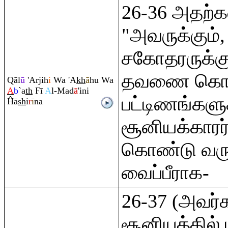
26-36 அதற்க
"அவருக்கும
சகோதரருக்கும
தவணை கொடுத
Q
āl
ū
'Arjih
i
Wa 'A
kh
ā
hu Wa
A
b
`a
th
Fī
A
l-Mad
ā
'ini
பட்டிணங்களுக
Ĥā
sh
i
r
ī
na
சூனியக்காரர்
கொண்டு வரு
வைப்பீராக-
26-37 (அவர்
சூனியத்தில்