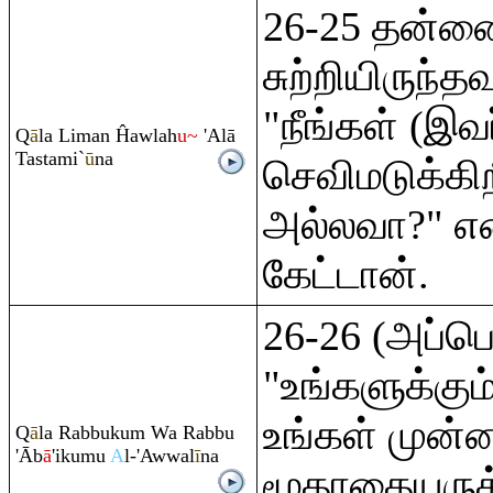
26-25 தன்ன
சுற்றியிருந்
"நீங்கள் (இ
Q
ā
la Liman Ĥawlah
u~
'Alā
Tastami`
ū
na
செவிமடுக்கிற
அல்லவா?" என்
கேட்டான்.
26-26 (அப்ப
"உங்களுக்கு
உங்கள் முன
Q
ā
la
Ra
bbuku
m
Wa
Ra
bbu
'Āb
ā
'ikumu
A
l-'Awwal
ī
na
மூதாதையருக