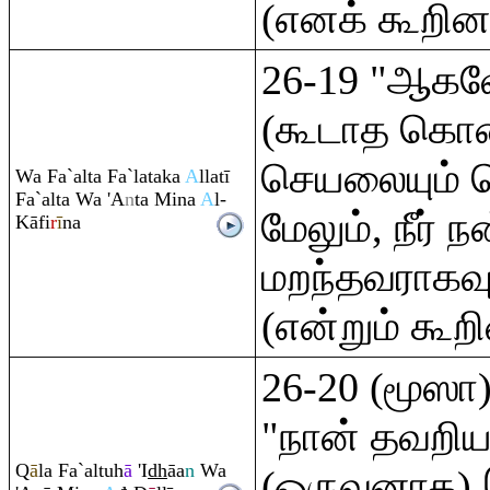
(எனக் கூறின
26-19 "ஆகவே
(கூடாத கொல
செயலையும் செ
Wa Fa`alta Fa`lataka
A
llatī
Fa`alta Wa 'A
n
ta Mina
A
l-
மேலும், நீர் ந
Kāfi
r
ī
na
மறந்தவராகவும
(என்றும் கூற
26-20 (மூஸா)
"நான் தவறிய
Q
ā
la Fa`altuh
ā
'I
dh
āa
n
Wa
(ஒருவனாக) 