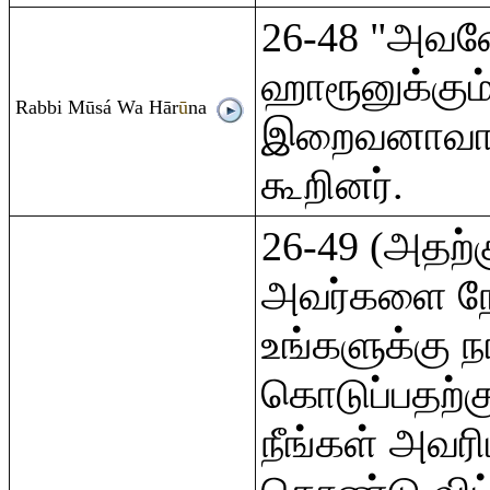
26-48 "அவனே
ஹாரூனுக்கும
Ra
bbi Mūsá Wa Hār
ū
na
இறைவனாவான்
கூறினர்.
26-49 (அதற்க
அவர்களை நோ
உங்களுக்கு 
கொடுப்பதற்க
நீங்கள் அவரி