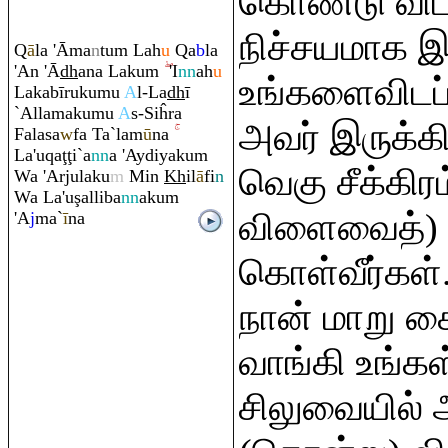
கொண்டு விட்
நிச்சயமாக இ
Q
ā
la 'Āma
n
tu
m
Lah
u
Q
a
b
la
'An 'Ā
dh
ana Laku
m
'I
nn
ah
u
உங்களைவிடப
Lakabī
ru
kumu
A
l-La
dh
ī
`Allamakumu
A
s-Siĥ
ra
அவர் இருக்க
Falasa
w
fa Ta`lam
ū
na
La'u
q
a
ţ
ţ
i`a
nn
a 'Aydiyaku
m
வெகு சீக்கிர
Wa 'Arjulaku
m
Min
Kh
il
ā
fi
n
Wa La'u
ş
alliba
nn
aku
m
விளைவைத்) த
'A
j
ma`
ī
na
கொள்வீர்கள்
நான் மாறு கை
வாங்கி உங்க
சிலுவையில் 