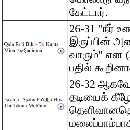
கேட்டார்.
26-31 "நீர்
இருப்பின் அ
Q
ā
la Fa'ti Bih
i~
'I
n
Ku
n
ta
Mina
A
ş
-
Ş
ādi
q
ī
na
வாரும்" என (
பதில் கூறினா
26-32 ஆகவே
தடியைக் கீழே
Fa'al
q
á `A
ş
ā
hu Fa'i
dh
ā Hiya
Th
u`b
ā
nu
n
Mub
ī
nu
n
தெளிவானத
மலைப்பாம்பாக