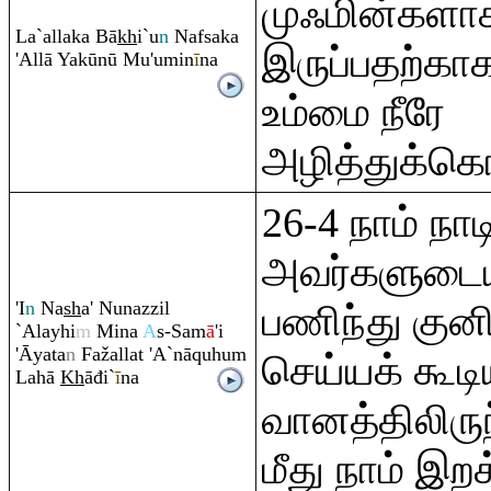
முஃமின்களா
La`allaka Bā
kh
i`u
n
Nafsaka
இருப்பதற்காக
'Allā Yakūnū Mu'umin
ī
na
உம்மை நீரே
அழித்துக்கொள
26-4 நாம் நாட
அவர்களுடைய
'I
n
Na
sh
a' Nunazzil
பணிந்து குனி
`Alayhi
m
Mina
A
s-Sam
ā
'i
'Āyata
n
Fažallat 'A`nā
q
uhu
m
செய்யக் கூட
Lahā
Kh
āđi`
ī
na
வானத்திலிரு
மீது நாம் இறக