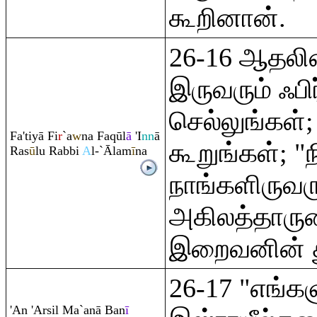
கூறினான்.
26-16 ஆதலின
இருவரும் ஃபி
செல்லுங்கள்
Fa'tiyā Fi
r
`a
w
na Fa
q
ūl
ā
'I
nn
ā
கூறுங்கள்; "
Ra
s
ū
lu
Ra
bbi
A
l-`Ālam
ī
na
நாங்களிருவர
அகிலத்தார
இறைவனின் த
26-17 "எங்க
'An 'Arsil Ma`anā Ban
ī