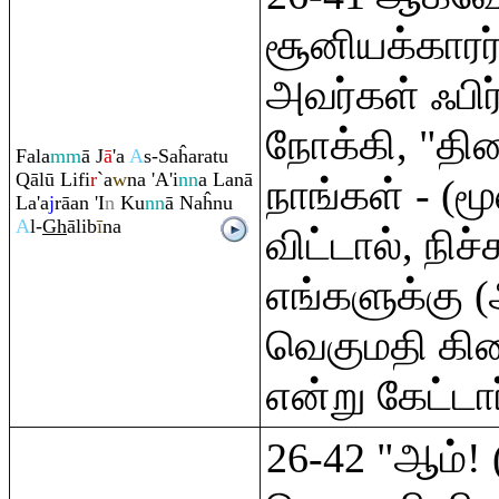
சூனியக்காரர்
அவர்கள் ஃப
நோக்கி, "த
Fala
mm
ā J
ā
'a
A
s-Saĥa
ra
tu
Q
ālū Lifi
r
`a
w
na 'A'i
nn
a Lanā
நாங்கள் - (
La'a
j
rā
an 'I
n
Ku
nn
ā Naĥnu
A
l-
Gh
ālib
ī
na
விட்டால், நி
எங்களுக்கு (
வெகுமதி கிட
என்று கேட்டா
26-42 "ஆம்! 