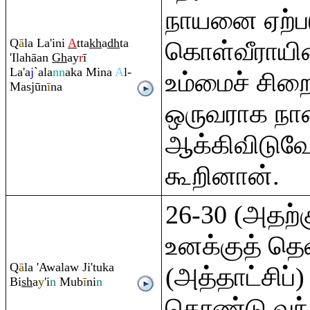
நாயனை ஏற்பட
Q
ā
la La'ini
A
tta
kh
a
dh
ta
கொள்வீராயின
'Ilahāan
Gh
ay
r
ī
La'a
j
`ala
nn
aka Mina
A
l-
உம்மைச் சிறை
Masjūn
ī
na
ஒருவராக நா
ஆக்கிவிடுவே
கூறினான்.
26-30 (அதற்க
உனக்குத் த
Q
ā
la 'Awalaw Ji'tuka
(அத்தாட்சிப
Bi
sh
a
y
'i
n
Mub
ī
ni
n
கொண்டு வந்