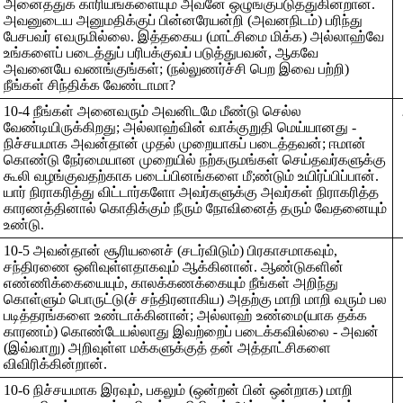
அனைத்துக் காரியங்களையும் அவனே ஒழுங்குபடுத்துகின்றான்.
அவனுடைய அனுமதிக்குப் பின்னரேயன்றி (அவனநிடம்) பரிந்து
பேசபவர் எவருமில்லை. இத்தகைய (மாட்சிமை மிக்க) அல்லாஹ்வே
உங்களைப் படைத்துப் பரிபக்குவப் படுத்துபவன், ஆகவே
அவனையே வணங்குங்கள்; (நல்லுணர்ச்சி பெற இவை பற்றி)
நீங்கள் சிந்திக்க வேண்டாமா?
10-4 நீங்கள் அனைவரும் அவனிடமே மீண்டு செல்ல
வேண்டியிருக்கிறது; அல்லாஹ்வின் வாக்குறுதி மெய்யானது -
நிச்சயமாக அவன்தான் முதல் முறையாகப் படைத்தவன்; ஈமான்
கொண்டு நேர்மையான முறையில் நற்கருமங்கள் செய்தவர்களுக்கு
கூலி வழங்குவதற்காக படைப்பினங்களை மீ;ண்டும் உயிர்ப்பிப்பான்.
யார் நிராகரித்து விட்டார்களோ அவர்களுக்கு அவர்கள் நிராகரித்த
காரணத்தினால் கொதிக்கும் நீரும் நோவினைத் தரும் வேதனையும்
உண்டு.
10-5 அவன்தான் சூரியனைச் (சடர்விடும்) பிரகாசமாகவும்,
சந்திரணை ஒளிவுள்ளதாகவும் ஆக்கினான். ஆண்டுகளின்
எண்ணிக்கையையும், காலக்கணக்கையும் நீங்கள் அறிந்து
கொள்ளும் பொருட்டு(ச் சந்திரனாகிய) அதற்கு மாறி மாறி வரும் பல
படித்தரங்களை உண்டாக்கினான்; அல்லாஹ் உண்மை(யாக தக்க
காரணம்) கொண்டேயல்லாது இவற்றைப் படைக்கவில்லை - அவன்
(இவ்வாறு) அறிவுள்ள மக்களுக்குத் தன் அத்தாட்சிகளை
விவிரிக்கின்றான்.
10-6 நிச்சயமாக இரவும், பகலும் (ஒன்றன் பின் ஒன்றாக) மாறி