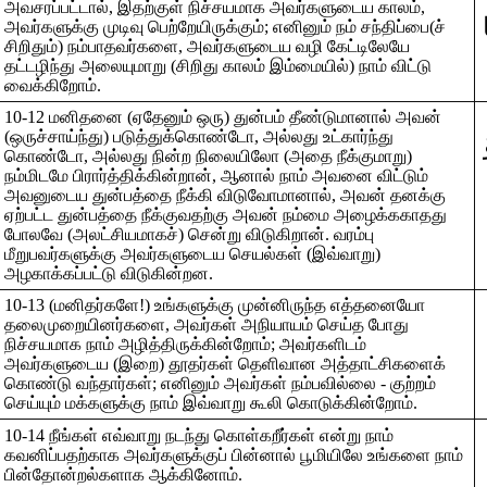
அவசரப்பட்டால், இதற்குள் நிச்சயமாக அவர்களுடைய காலம்,
‌
அவர்களுக்கு முடிவு பெற்றேயிருக்கும்; எனினும் நம் சந்திப்பை(ச்
சிறிதும்) நம்பாதவர்களை, அவர்களுடைய வழி கேட்டிலேயே
தட்டழிந்து அலையுமாறு (சிறிது காலம் இம்மையில்) நாம் விட்டு
வைக்கிறோம்.
10-12 மனிதனை (ஏதேனும் ஒரு) துன்பம் தீண்டுமானால் அவன்
(ஒருச்சாய்ந்து) படுத்துக்கொண்டோ, அல்லது உட்கார்ந்து
கொண்டோ, அல்லது நின்ற நிலையிலோ (அதை நீக்குமாறு)
நம்மிடமே பிரார்த்திக்கின்றான், ஆனால் நாம் அவனை விட்டும்
அவனுடைய துன்பத்தை நீக்கி விடுவோமானால், அவன் தனக்கு
ஏற்பட்ட துன்பத்தை நீக்குவதற்கு அவன் நம்மை அழைக்ககாதது
போலவே (அலட்சியமாகச்) சென்று விடுகிறான். வரம்பு
மீறுபவர்களுக்கு அவர்களுடைய செயல்கள் (இவ்வாறு)
அழகாக்கப்பட்டு விடுகின்றன.
10-13 (மனிதர்களே!) உங்களுக்கு முன்னிருந்த எத்தனையோ
தலைமுறையினர்களை, அவர்கள் அநியாயம் செய்த போது
நிச்சயமாக நாம் அழித்திருக்கின்றோம்; அவர்களிடம்
அவர்களுடைய (இறை) தூதர்கள் தெளிவான அத்தாட்சிகளைக்
கொண்டு வந்தார்கள்; எனினும் அவர்கள் நம்பவில்லை - குற்றம்
செய்யும் மக்களுக்கு நாம் இவ்வாறு கூலி கொடுக்கின்றோம்.
10-14 நீங்கள் எவ்வாறு நடந்து கொள்கறீர்கள் என்று நாம்
கவனிப்பதற்காக அவர்களுக்குப் பின்னால் பூமியிலே உங்களை நாம்
பின்தோன்றல்களாக ஆக்கினோம்.