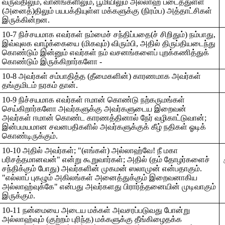
வருவதிலும், வானங்களிலும், பூமியிலும் அல்லாஹ் படைத்துள்ள
(அனைத்)திலும் பயபக்தியுள்ள மக்களுக்கு (நிரம்ப) அத்தாட்சிகள்
இருக்கின்றன.
10-7 நிச்சயமாக எவர்கள் நம்மைச் சந்திப்பதை(ச் சிறிதும்) நம்பாது,
இவ்வுலக வாழ்க்கையை (மிகவும்) விரும்பி, அதில் திருப்தியடைந்து
கொண்டும் இன்னும் எவர்கள் நம் வசனங்களைப் புறக்கணித்துக்
கொண்டும் இருக்கிறார்களோ -
10-8 அவர்கள் சம்பாதித்த (தீமைகளின்) காரணமாக அவர்கள்
தங்குமிடம் நரகம் தான்.
10-9 நிச்சயமாக எவர்கள் ஈமான் கொண்டு நற்கருமங்கள்
செய்கிறார்களோ அவர்களுக்கு அவர்களுடைய இறைவன்
அவர்கள் ஈமான் கொண்ட காரணத்தினால் நேர் வழிகாட்டுவான்;
இன்பமயமான சவனபதிகளில் அவர்களுக்குக் கீழ் நதிகள் ஓடிக்
கொண்டிருக்கும்.
10-10 அதில் அவர்கள்; "(எங்கள்) அல்லாஹ்வே! நீ மகா
பரிசத்தமானவன்" என்று கூறுவார்கள்; அதில் (தம் தோழர்களைச்
சந்திக்கும் போது) அவர்களின் முகமன் ஸலாமுன் என்பதாகும்.
"எல்லாப் புகழும் அகிலங்கள் அனைத்துக்கும் இறைவனாகிய
அல்லாஹ்வுக்கே" என்பது அவர்களது பிரார்த்தனையின் முடிவாகும்
இருக்கும்.
10-11 நன்மையை அடைய மக்கள் அவசரப்படுவது போன்று
அல்லாஹ்வும் (குற்றம் புரிந்த) மக்களுக்கு தீங்கிழைதக்க