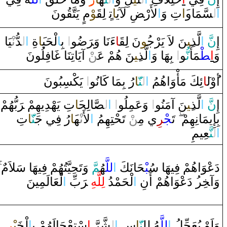
‌ا
ل‍
‍سَّمَا‌و
‍َ‍‌ا
تِ ‌وَ
‌ا
لأَ‌رْ‍
ضِ
لَآي‍
‍َ‍ا
ت
‌ لِ‍
‍قَ‍
‍وْ
م
‌ يَتَّ‍
‍قُ‍
‍ونَ
‍يَا‌
نْ‍
‍دُّ‌
ل‍
‌ا
ةِ
‍َ‍ا
لْحَي‍
ا
‌ بِ‍
‌ا
‍و
ضُ‍
رَ
‌ءَنَا‌ ‌وَ‌‍
‍ا
‍قَ‍
نَ لِ‍
‍ُ‍و
‍نَ لاَ‌ يَرْج‍
‍ِ‍ي‍
لَّذ
‌ا
َ
نّ
إِ
‌وَ
‌ا
‍طْ‍
‍مَأَ
نُّ‍
‍و
‌ا
‌ بِهَا‌ ‌وَ
‌ا
لَّذ
‍ِ‍ي‍
‍نَ هُمْ عَ‍‌
‍ن
ْ ‌آيَاتِنَا‌
غَ‍
‍افِلُونَ
أ
‌وْل‍
‍َ‍ا
ئِكَ مَأْ‌وَ‌اهُمُ
‌ا
ل‍
‍نّ‍
‍َ‍ا
‌رُ‌ بِمَا‌ كَانُو
‌ا
‌ يَكْسِبُونَ
بُّهُمْ
رَ
تِ يَهْدِيهِمْ ‌‍
‍َ‍ا
‍الِح‍
‍صَّ‍
ل‍
‌ا
‌
‌ا
‌ ‌وَعَمِلُو
‌ا
‍نَ ‌آمَنُو
‍ِ‍ي‍
لَّذ
‌ا
َ
نّ
إِ
بِإِيمَانِهِمْ
تَ‍
‍جْ‍
‍ر
ِي مِ‍‌
‍ن
ْ تَحْتِهِمُ
‌ا
لأَ‌
نْ‍
‍ه‍
‍َ‍ا
‌رُ‌ فِي جَ‍
‍نّ‍
‍َ‍ا
تِ
‌ا
ل‍
‍نَّ‍
‍عِيمِ
‌
َ ‌وَتَحِيَّتُهُمْ فِيهَا‌ سَلاَم
‍مّ
‍هُ‍
للَّ‍
‌ا
‍حَانَكَ
‍بْ‍
دَعْوَ‌اهُمْ فِيهَا‌ سُ‍
لْعَالَمِينَ
‌ا
بِّ
رَ
‌‍
لِلَّهِ
لْحَمْدُ‌
‌ا
‍ُ‍‌ ‌دَعْوَ‌اهُمْ ‌أَنِ
‍ر
‍خِ‍
‌وَ‌آ‍
‍ر
‍يْ‍
‍خَ‍
لْ‍
ا
سْتِعْجَالَهُمْ بِ‍
‌ا
‌
رَّ
‍شَّ‍
ل‍
‌ا
سِ
‍َ‍ا
‍نّ‍
‍هُ لِل‍
للَّ‍
‌ا
وَلَوْ‌ يُعَجِّلُ