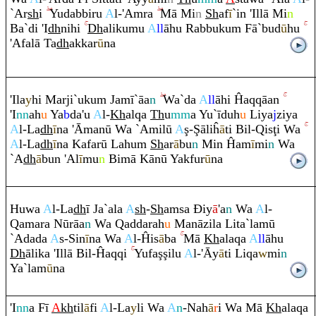
`Ar
sh
i
Yudabbi
r
u
A
l-'A
m
ra
Mā Mi
n
Sh
af
ī
`in 'Illā Mi
n
Ba`di 'I
dh
nihi
Dh
alikumu
A
ll
āhu
Ra
bbuku
m
Fā`bud
ū
hu
'Afalā Ta
dh
akkar
ū
na
'Ila
y
hi Marji`uku
m
Jamī`āa
n
Wa`da
A
ll
āhi Ĥa
q
q
āan
'I
nn
ah
u
Ya
b
da'u
A
l-
Kh
al
q
a
Th
u
mm
a Yu`īduh
u
Liya
j
ziya
A
l-La
dh
ī
na 'Āmanū Wa `Amilū
A
ş
-
Ş
āliĥ
ā
ti Bil-
Q
is
ţ
i Wa
A
l-La
dh
ī
na Kafarū Lahu
m
Sh
a
r
ā
bu
n
Min Ĥam
ī
mi
n
Wa
`A
dh
ā
bun 'Al
ī
mu
n
Bimā Kānū Yakfur
ū
na
Huwa
A
l-La
dh
ī Ja`ala
A
sh
-
Sh
a
m
sa
Đ
iy
ā
'a
n
Wa
A
l-
Q
ama
ra
Nū
rā
a
n
Wa
Q
adda
ra
h
u
Manāzila Lita`lamū
`Adada
A
s-Sin
ī
na Wa
A
l-Ĥis
ā
ba
Mā
Kh
ala
q
a
A
ll
āhu
Dh
ālika 'Illā Bil-Ĥa
q
q
i
Yufa
ş
ş
ilu
A
l-'Āy
ā
ti Li
q
a
w
mi
n
Ya`lam
ū
na
'I
nn
a Fī
A
kh
til
ā
fi
A
l-La
y
li Wa
A
n
-Nah
ā
r
i Wa Mā
Kh
ala
q
a