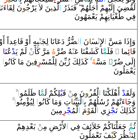
لَ‍
‍قُ‍
‍ضِ‍
‍يَ ‌إِلَيْهِمْ ‌أَجَلُهُمْ
فَنَذَ‌رُ‌
‌ا
لَّذ
‍ِ‍ي‍
‍نَ لاَ‌ يَرْج‍
‍ُ‍و
نَ لِ‍
‍قَ‍
‍ا
ءَنَا‌
فِي
طُ‍
‍غْ‍
‍يَانِهِمْ يَعْمَهُونَ
وَ‌إِ‌ذَ‌ا‌ مَسَّ
‌ا
لإِ‌
نْ‍
‍س‍
‍َ‍ا
نَ
‌ا
ل‍
‍ضُّ‍
‍رُّ‌ ‌دَعَانَا‌ لِجَ‍‌
‍نْ‍
‍بِهِ ‌أَ‌وْ‌
قَ‍
‍اعِد‌اً‌ ‌أَ‌وْ‌
‍ا
ْعُنَ‍
‍د
ْ لَمْ يَ‍
ن
‌ كَأَ‌
رَّ
مَ‍
هُ
رَّ
ضُ‍
‍هُ
‍نْ‍
‍ا‌ كَشَفْنَا‌ عَ‍‌
‍مَّ‍
‌ فَلَ‍
‌ ً
ئِما‌
‍ا
قَ‍
‌ا
‍نَ مَا‌ كَانُو
‍ِ‍ي‍
ِف‍
‍ر
كَذَلِكَ ‌زُيِّنَ لِلْمُسْ‍
‍هُ
‌ مَسَّ‍
‌ٍ
‍رّ
ضُ‍
‌إِلَى‌
يَعْمَلُونَ
‌
‌ا
‍لَمُو
ظَ‍
‍ا‌
‍مَّ‍
‍لِكُمْ لَ‍
‍بْ‍
قَ‍
ْ
‍ن
نَ مِ‍‌
‍ُ‍‌و
‍ر
‍قُ‍
لْ‍
‌ا
ْ‌ ‌أَهْلَكْنَا‌
‍د
قَ‍
وَلَ‍
‌
‌ا
‌ لِيُؤْمِنُو
‌ا
تِ ‌وَمَا‌ كَانُو
‍َ‍ا
لْبَيِّن‍
ا
‌ءَتْهُمْ ‌رُسُلُهُمْ بِ‍
‍َ‍ا
‌وَج‍
كَذَلِكَ نَ‍
‍جْ‍
‍زِي
‌ا
لْ‍
‍قَ‍
‍وْ
مَ
‌ا
لْمُ‍
‍جْ‍
‍ر
ِمِينَ
ثُ‍
‍مّ
َ جَعَلْنَاكُمْ
خَ‍
‍لاَئِفَ فِي
‌ا
لأَ‌رْ‍
ضِ
مِ‍‌
‍ن
ْ بَعْدِهِمْ
لِنَ‍‌
‍نْ‍
‍ظُ‍
رَ
‌ كَ‍
‍يْ‍
‍فَ تَعْمَلُونَ