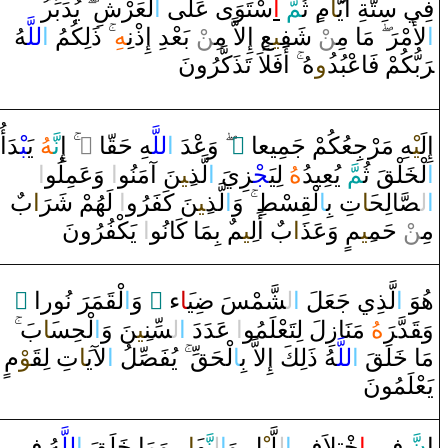
‍ر
يُدَبِّ‍
لْعَرْشِ
‌ا
سْتَوَ‌ى‌ عَلَى‌
‌ا
َ
‍مّ
‌ ثُ‍
م‌
‍َ‍ا
فِي سِتَّةِ ‌أَيّ‍
‍هُ
للَّ‍
‌ا
‌ذَلِكُمُ
‍هِ
ْ بَعْدِ‌ ‌إِ‌ذْنِ‍
‍ن
‌ ‌إِلاَّ‌ مِ‍‌
‍ع‌
‍ِ‍ي‍
ْ شَف‍
‍ن
مَا‌ مِ‍‌
‌
رَ
لأَمْ‍
‌ا
رَ
بُّكُمْ فَاعْبُد
‍ُ‍‌و
هُ
‌أَفَلاَ‌ تَذَكَّرُ‌ونَ
‍دَ‌أُ‌
‍بْ‍
يَ‍
‍هُ
نَّ‍
‌إِ
‌
‌ ً
‍ا‌
‍قّ‍
‍هِ حَ‍
للَّ‍
‌ا
‌وَعْدَ‌
‌
‌ ً
‍هِ مَرْجِعُكُمْ جَمِيعا
‍يْ‍
إِلَ‍
‌ا
لْ‍
‍خَ‍
‍لْ‍
‍قَ
ثُ‍
‍مّ
َ يُعِيدُ
هُ
لِيَ‍
‍جْ‍
‍زِيَ
‌ا
لَّذ
‍ِ‍ي‍
‍نَ ‌آمَنُو
‌ا
‌ ‌وَعَمِلُو
‌ا
‌ا
ل‍
‍صَّ‍
‍الِح‍
‍َ‍ا
تِ بِ‍
ا
لْ‍
‍قِ‍
‍سْ‍
‍طِ
‌وَ
‌ا
لَّذ
‍ِ‍ي‍
‍نَ كَفَرُ‌و
‌ا
‌ لَهُمْ شَ‍
رَ
‍‌ا
ب
مِ‍‌
‍ن
ْ حَم‍
‍ِ‍ي‍
‍م
‌ ‌وَعَذ
‍َ‍‌ا
بٌ ‌أَل‍
‍ِ‍ي‍
‍م‌
‌ بِمَا‌ كَانُو
‌ا
‌ يَكْفُرُ‌ونَ
‌ ً
‌ نُو‌ر‌ا
رَ
‍مَ‍
‍قَ‍
لْ‍
‌ا
‌ ‌وَ
‌ ً
‌ء
‍َ‍ا
‍ي‍
ضِ‍
‍شَّمْسَ
ل‍
‌ا
لَّذِي جَعَلَ
‌ا
هُوَ‌
‌وَ‍
قَ‍
‍دَّ‌‍
رَ
هُ
مَنَا‌زِلَ لِتَعْلَمُو
‌ا
‌ عَدَ‌دَ‌
‌ا
ل‍
‍سِّن‍
‍ِ‍ي‍
‍نَ ‌وَ
‌ا
لْحِس‍
‍َ‍ا
بَ
مَا‌
خَ‍
‍لَ‍
‍قَ
‌ا
للَّ‍
‍هُ ‌ذَلِكَ ‌إِلاَّ‌ بِ‍
ا
لْحَ‍
‍قِّ
يُفَ‍
‍صِّ‍
‍لُ
‌ا
لآي‍
‍َ‍ا
تِ لِ‍
‍قَ‍
‍وْ
م
يَعْلَمُونَ
إِ
نّ
َ فِي
‌ا
خْ‍
‍تِلاَفِ
‌ا
ل‍
‍لَّ‍
‍يْ‍
‍لِ ‌وَ
‌ا
ل‍
‍نَّ‍
‍ه‍
‍َ‍ا
‌ر
‍ِ‍‌ ‌وَمَا‌
خَ‍
‍لَ‍
‍قَ
‌ا
للَّ‍
‍هُ فِي