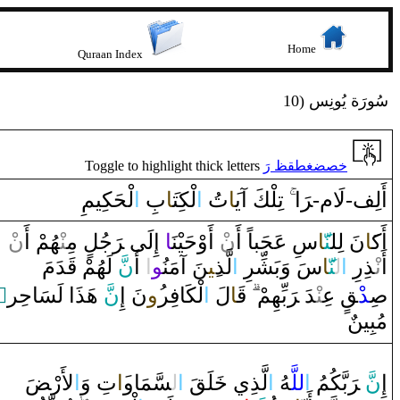
Home
Quraan Index
10) سُورَة يُونِس
Toggle to highlight thick letters
خصضغطقظ رَ
أَلِف-لَام-‍
رَ
‌ا‌
تِلْكَ ‌آي‍
‍َ‍ا
تُ
‌ا
لْكِت‍
‍َ‍ا
بِ
‌ا
لْحَكِيمِ
أَك‍
‍َ‍ا
نَ لِل‍
‍نّ‍
‍َ‍ا
سِ عَجَباً‌ ‌أَ‌
ن
ْ ‌أَ‌وْحَيْنَ‍
‍ا
‌ ‌إِلَى‌ ‌‍
رَ
جُل
‌ مِ‍‌
‍نْ‍
‍هُمْ ‌أَ‌
ن
‌أَ‌
نْ‍
‍ذِ‌رِ‌
‌ا
ل‍
‍نّ‍
‍َ‍ا
سَ ‌وَبَشِّرِ‌
‌ا
لَّذ
‍ِ‍ي‍
‍نَ ‌آمَنُ‍
‍و
‌ا
‌ ‌أَ
نّ
َ لَهُمْ
قَ‍
‍دَمَ
‌ٌ
َ هَذَ‌ا‌ لَسَاحِر
نّ
نَ ‌إِ
‍ُ‍‌و
لْكَافِر
‌ا
لَ
‍ا
قَ‍
بِّهِمْ
رَ
‍دَ‌ ‌‍
‍نْ‍
عِ‍‌
‍قٍ
‍د
صِ‍
مُبِينٌ
ضَ
لأَ‌رْ‍
‌ا
تِ ‌وَ
‍َ‍‌ا
‍سَّمَا‌و
ل‍
‌ا
‍قَ
‍لَ‍
خَ‍
لَّذِي
‌ا
‍هُ
للَّ‍
‌ا
بَّكُمُ
رَ
َ ‌‍
نّ
إِ