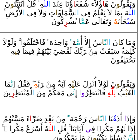
‌وَيَ‍
‍قُ‍
‍ول‍
‍ُ‍و
نَ ه‍
‍َ‍ا
‌ؤُلاَ‌ء‌ شُفَع‍
‍َ‍ا
‌ؤُنَا‌ عِ‍‌
‍نْ‍
‍دَ‌
‌ا
للَّ‍
‍هِ
قُ‍
‍لْ ‌أَتُنَبِّئ‍
‍ُ‍و
نَ
‌ا
للَّ‍
‍هَ بِمَا‌ لاَ‌ يَعْلَمُ فِي
‌ا
ل‍
‍سَّمَا‌و
‍َ‍‌ا
تِ ‌وَلاَ‌ فِي
‌ا
لأَ‌رْ‍
ضِ
سُ‍
‍بْ‍
‍حَانَ‍
‍هُ
‌وَتَعَالَى‌ عَ‍
‍مَّ‍
‍ا‌ يُشْ‍
‍ر
ِكُونَ
‌وَلَوْلاَ‌
‌
‌ا
‍تَلَفُو
خْ‍
‌ فَا
ً
‌ ‌وَ‌احِدَة‌
ً
‍ة
مَّ‍
سُ ‌إِلاَّ‌ ‌أُ
‍َ‍ا
‍نّ‍
ل‍
‌ا
نَ
‍َ‍ا
وَمَا‌ ك‍
‍هِ
‍ِ‍ي‍
‍يَ بَيْنَهُمْ فِيمَا‌ ف‍
‍ضِ‍
‍قُ‍
بِّكَ لَ‍
رَ
ْ ‌‍
‍ن
‍تْ مِ‍‌
‍قَ‍
‌ سَبَ‍
كَلِمَة‌
يَ‍
‍خْ‍
‍تَلِفُونَ
‍مَا‌
نَّ‍
‍لْ ‌إِ
‍قُ‍
فَ‍
‍هِ
بِّ‍
رَ
ْ ‌‍
‍ن
‌ مِ‍‌
‍هِ ‌آيَة
‍يْ‍
‍زِلَ عَلَ‍
نْ‍
نَ لَوْلاَ‌ ‌أُ‌
‍ُ‍و
‍ول‍
قُ‍
وَيَ‍
‌ا
لْ‍
‍غَ‍
‍يْ‍
‍بُ
لِلَّهِ
فَا‌
نْ‍
‍تَ‍
‍ظِ‍
‍رُ
‌و
‌ا
‌ ‌إِ
نِّ‍
‍ي مَعَكُمْ مِنَ
‌ا
لْمُ‍‌
‍نْ‍
‍تَ‍
‍ظِ‍
‍ر
ِينَ
‌ءَ‌ مَسَّتْهُمْ
‍َ‍‌ا
‍رّ
ضَ‍
ْ بَعْدِ‌
‍ن
‌ مِ‍‌
ً
حْمَة
رَ
سَ ‌‍
‍َ‍ا
‍نّ‍
ل‍
‌ا
‍نَا‌
‍قْ‍
‌ ‌أَ‌ذَ
‌ا
وَ‌إِ‌ذَ
‌
‌ ً
عُ مَكْر‌ا‌
رَ
‍هُ ‌أَسْ‍
للَّ‍
‌ا
‍لِ
قُ‍
‌آيَاتِنَا‌
‍ي
‌ فِ‍
‌ٌ
‌إِ‌ذَ‌ا‌ لَهُمْ مَكْر‌
‌إِ
نّ
َ ‌رُسُلَنَا‌ يَكْتُب‍
‍ُ‍و
نَ مَا‌ تَمْكُرُ‌ون