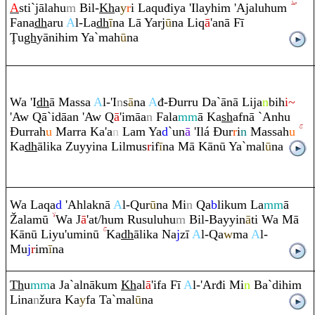
A
sti`jālahu
m
Bil-
Kh
a
y
r
i La
q
uđiya 'Ilayhi
m
'Ajaluhu
m
Fana
dh
a
ru
A
l-La
dh
ī
na Lā Yarj
ū
na Li
q
ā
'anā Fī
Ţ
u
gh
yānihi
m
Ya`mah
ū
na
Wa 'I
dh
ā Massa
A
l-'I
n
s
ā
na
A
đ-
Đ
ur
ru
Da`ānā Lija
n
bih
i~
'Aw
Q
ā`idāan 'Aw
Q
ā
'imāa
n
Fala
mm
ā Ka
sh
afnā `Anhu
Đ
ur
ra
h
u
Mar
ra
Ka'a
n
La
m
Ya
d
`un
ā
'Ilá
Đ
ur
r
i
n
Massah
u
Ka
dh
ālika Zuyyina Lilmus
r
if
ī
na Mā Kānū Ya`mal
ū
na
Wa La
q
a
d
'Ahlaknā
A
l-
Q
ur
ū
na Mi
n
Q
a
b
liku
m
La
mm
ā
Ž
alamū
Wa J
ā
'at/hu
m
Ru
suluhu
m
Bil-Bayyin
ā
ti Wa Mā
Kānū Liyu'uminū
Ka
dh
ālika Na
j
zī
A
l-
Q
a
w
ma
A
l-
Mu
j
r
im
ī
na
Th
u
mm
a Ja`alnāku
m
Kh
al
ā
'ifa Fī
A
l-'Arđi Mi
n
Ba`dihi
m
Lina
n
žu
ra
Ka
y
fa Ta`mal
ū
na