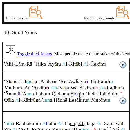
Roman Script
Reciting key words
10) Sūrat Yūnis
Toggle thick letters.
Most people make the mistake of thickening
'Alif-Lā
m
-
Rā
Tilka 'Āy
ā
tu
A
l-Kit
ā
bi
A
l-Ĥak
ī
mi
'Ak
ā
na Lil
nn
ā
si `Ajabāan 'An 'Awĥayn
ā
'Ilá
Ra
juli
n
Minhu
m
'An 'A
n
dh
i
r
i
A
n
-N
ā
sa Wa Ba
sh
sh
i
r
i
A
l-La
dh
ī
na
'Āman
ū
'A
nn
a Lahu
m
Q
adama
Ş
i
d
q
in `I
n
da
Ra
bbihi
m
Q
ā
la
A
l-Kāfir
ū
na 'I
nn
a Hā
dh
ā Lasāĥi
r
u
n
Mub
ī
nu
n
'I
nn
a
Ra
bbakumu
A
ll
āhu
A
l-La
dh
ī
Kh
ala
q
a
A
s-Samāw
ā
ti
Wa
A
l-'Arđa Fī Sittati 'Ayy
ā
mi
n
Th
u
mm
a
A
stawá `Alá
A
l-