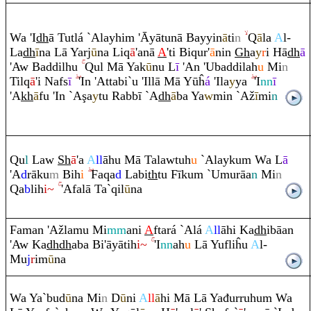
Wa 'I
dh
ā Tutlá `Alayhi
m
'Āyātunā Bayyin
ā
ti
n
Q
ā
la
A
l-
La
dh
ī
na Lā Yarj
ū
na Li
q
ā
'anā
A
'ti Bi
q
ur'
ā
nin
Gh
a
y
r
i Hā
dh
ā
'Aw Baddilhu
Q
ul Mā Yak
ū
nu L
ī
'An 'Ubaddilah
u
Mi
n
Til
q
ā
'i Nafs
ī
'In 'Attabi`u 'Illā Mā Yūĥ
á
'Ila
y
ya
'I
nn
ī
'A
kh
ā
fu 'In `A
ş
a
y
tu
Ra
bbī `A
dh
ā
ba Ya
w
min `Až
ī
mi
n
Q
u
l
Law
Sh
ā
'a
A
ll
āhu Mā Talawtuh
u
`Alayku
m
Wa L
ā
'A
d
rā
ku
m
Bih
i
Fa
q
a
d
Labi
th
tu Fīku
m
`Umu
rā
a
n
Mi
n
Q
a
b
lih
i~
'Afalā Ta`
q
il
ū
na
Faman 'Ažlamu Mi
mm
ani
A
ftará `Alá
A
ll
āhi Ka
dh
ibāan
'Aw Ka
dh
dh
aba Bi'āyātih
i~
'I
nn
ah
u
Lā Yufliĥu
A
l-
Mu
j
r
im
ū
na
Wa Ya`bud
ū
na Mi
n
D
ū
ni
A
ll
ā
hi Mā Lā Yađur
ru
hu
m
Wa