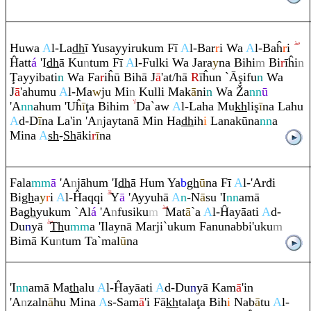
Huwa
A
l-La
dh
ī Yusayyi
ru
ku
m
Fī
A
l-Bar
r
i Wa
A
l-Baĥ
r
i
Ĥatt
á
'I
dh
ā Ku
n
tu
m
Fī
A
l-Fulki Wa Ja
ra
y
na Bihi
m
Bi
r
īĥi
n
Ţ
ayyibati
n
Wa Fa
r
iĥū Bihā J
ā
'at/hā
R
īĥun `Ā
ş
ifu
n
Wa
J
ā
'ahumu
A
l-Ma
w
ju Mi
n
Kulli Mak
ā
ni
n
Wa
Ž
a
nn
ū
'A
nn
ahu
m
'Uĥ
ī
ţ
a Bihi
m
Da`aw
A
l-Laha Mu
kh
li
ş
ī
na Lahu
A
d-D
ī
na La'in 'A
n
jaytanā Min Ha
dh
ih
i
Lanakūna
nn
a
Mina
A
sh
-
Sh
āki
r
ī
na
Fala
mm
ā
'A
n
jāhu
m
'I
dh
ā Hu
m
Ya
b
gh
ū
na Fī
A
l-'Arđi
Bi
gh
a
y
r
i
A
l-Ĥa
q
q
i
Y
ā
'Ayyuhā
A
n
-N
ā
su 'I
nn
amā
Ba
gh
yuku
m
`Al
á
'A
n
fusiku
m
Mat
ā
`a
A
l-Ĥayāati
A
d-
Du
n
yā
Th
u
mm
a 'Ilaynā Marji`uku
m
Fanunabbi'uku
m
Bimā Ku
n
tu
m
Ta`mal
ū
na
'I
nn
amā Ma
th
alu
A
l-Ĥayāati
A
d-Du
n
yā Kam
ā
'in
'A
n
zaln
ā
hu Mina
A
s-Sam
ā
'i Fā
kh
tala
ţ
a Bih
i
Nab
ā
tu
A
l-