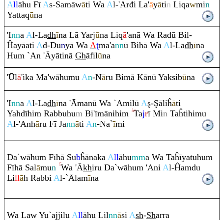
A
ll
āhu Fī
A
s-Samāw
ā
ti Wa
A
l-'Arđi La'
ā
y
ā
ti
n
Li
q
a
w
mi
n
Yatta
q
ū
na
'I
nn
a
A
l-La
dh
ī
na Lā Yarj
ū
na Li
q
ā
'anā Wa
Ra
đū Bil-
Ĥayāati
A
d-Du
n
yā Wa
A
ţ
ma'a
nn
ū Bihā Wa
A
l-La
dh
ī
na
Hu
m
`An 'Āyātinā
Gh
āfil
ū
na
'Ūl
ā
'ika Ma'wāhumu
A
n
-N
ā
ru
Bimā Kānū Yaksib
ū
na
'I
nn
a
A
l-La
dh
ī
na 'Āmanū Wa `Amilū
A
ş
-
Ş
āliĥ
ā
ti
Yahdīhi
m
Ra
bbuhu
m
Bi'īmānihi
m
Ta
j
r
ī Mi
n
Taĥtihimu
A
l-'Anh
ā
ru
Fī Ja
nn
ā
ti
A
n
-Na`
ī
mi
Da`wāhu
m
Fīhā Su
b
ĥānaka
A
ll
āhu
mm
a Wa Taĥīyatuhu
m
Fīhā Sal
ā
mu
n
Wa 'Ā
kh
i
ru
Da`wāhu
m
'Ani
A
l-Ĥa
m
du
Li
ll
ā
h
Ra
bbi
A
l-`Ālam
ī
na
Wa Law Yu`ajjilu
A
ll
āhu Lil
nn
ā
si
A
sh
-
Sh
ar
ra