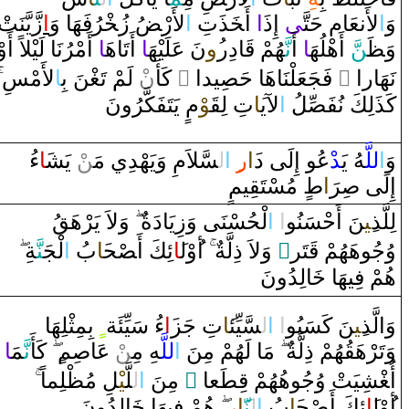
‌وَ
‌ا
لأَنعَام حَتَّ‍
‍ى
‌ ‌إِ‌ذَ
‌ا
‌ ‌أَ‍
خَ‍
‍ذَتِ
‌ا
لأَ‌رْ‍
ضُ
‌زُ‍
خْ‍
‍رُفَهَا‌ ‌وَ
‌ا
‌زَّيَّنَتْ
‌وَ‍
ظَ‍
‍نّ
َ ‌أَهْلُهَ‍
‍ا
‌ ‌أَ
نَّ‍
‍هُمْ
قَ‍
‍ا‌دِ‌ر
‍ُ‍‌و
نَ عَلَيْهَ‍
‍ا
‌ ‌أَتَاهَ‍
‍ا
 ‌أَمْرُنَا‌ لَيْلاً‌ ‌أَ‌وْ‌
لأَمْسِ
ا
‍نَ بِ‍
‍غْ‍
ْ لَمْ تَ‍
ن
‌ كَأَ‌
‌ ً
‍يد‌ا‌
‍صِ‍
‌ فَجَعَلْنَاهَا‌ حَ‍
‌ ً
نَهَا‌ر‌ا‌
كَذَلِكَ نُفَ‍
‍صِّ‍
‍لُ
‌ا
لآي‍
‍َ‍ا
تِ لِ‍
‍قَ‍
‍وْ
م
‌ يَتَفَكَّرُ‌ونَ
‌ءُ‌
‍َ‍ا
ْ يَش‍
‍ن
‍سَّلاَمِ ‌وَيَهْدِي مَ‍‌
ل‍
‌ا
‍ِ‍‌
‌ر
‍َ‍‌ا
ْعُو‌ ‌إِلَى‌ ‌د
‍د
‍هُ يَ‍
للَّ‍
‌ا
وَ
‌إِلَى‌
صِ‍
رَ
‍‌ا
ط
‌ مُسْتَ‍
‍قِ‍
‍يمٍ
‍قُ
‌وَلاَ‌ يَرْهَ‍
‌
لْحُسْنَى‌ ‌وَ‌زِيَا‌دَة
‌ا
‌
‌ا
‍نَ ‌أَحْسَنُو
‍ِ‍ي‍
لِلَّذ
‍ةِ
‍نَّ‍
لْجَ‍
‌ا
بُ
‍َ‍ا
‍ح‍
صْ‍
ئِكَ ‌أَ‍
‍َ‍ا
‌وْل‍
‌أ
‌ ‌وَلاَ‌ ‌ذِلَّةٌ
‌ٌ
‍تَر
قَ‍
‌وُجُوهَهُمْ
هُمْ فِيهَا‌
خَ‍
‍الِدُ‌ونَ
‌ بِمِثْلِهَا‌
ٍ
‌ءُ‌ سَيِّئَة
‍َ‍‌ا
تِ جَز
‍َ‍ا
‍سَّيِّئ‍
ل‍
‌ا
‌
‌ا
‍نَ كَسَبُو
‍ِ‍ي‍
وَ‌الَّذ
‍ا
‍مَ‍
نَّ‍
كَأَ
‌
‍م‌
صِ‍
ْ عَا
‍ن
‍هِ مِ‍‌
للَّ‍
‌ا
مَا‌ لَهُمْ مِنَ
‌
‍هُمْ ‌ذِلَّة
‍قُ‍
‌وَتَرْهَ‍
‍لِماً‌
‍ظْ‍
‍لِ مُ‍
‍يْ‍
‍لَّ‍
ل‍
‌ا
‌ مِنَ
‌ ً
‍عا
‍طَ‍
قِ‍
‍شِيَتْ ‌وُجُوهُهُمْ
غْ‍
‌أُ‍
‍الِدُ‌ونَ
خَ‍
هُمْ فِيهَا‌
‍ِ‍‌
‌ر
‍َ‍ا
‍نّ‍
ل‍
‌ا
بُ
‍َ‍ا
‍ح‍
صْ‍
ئِكَ ‌أَ‍
‍َ‍ا
‌وْل‍
‌أ