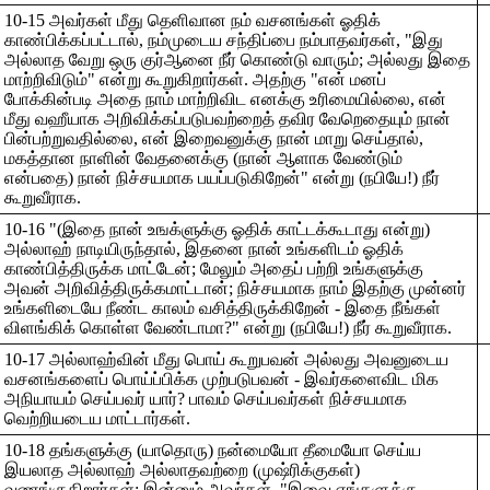
10-15 அவர்கள் மீது தெளிவான நம் வசனங்கள் ஓதிக்
காண்பிக்கப்பட்டால், நம்முடைய சந்திப்பை நம்பாதவர்கள், "இது
அல்லாத வேறு ஒரு குர்ஆனை நீர் கொண்டு வாரும்; அல்லது இதை
மாற்றிவிடும்" என்று கூறுகிறார்கள். அதற்கு "என் மனப்
போக்கின்படி அதை நாம் மாற்றிவிட எனக்கு உரிமையில்லை, என்
மீது வஹீயாக அறிவிக்கப்படுபவற்றைத் தவிர வேறெதையும் நான்
பின்பற்றுவதில்லை, என் இறைவனுக்கு நான் மாறு செய்தால்,
மகத்தான நாளின் வேதனைக்கு (நான் ஆளாக வேண்டும்
என்பதை) நான் நிச்சயமாக பயப்படுகிறேன்" என்று (நபியே!) நீர்
கூறுவீராக.
10-16 "(இதை நான் உஙக்ளுக்கு ஓதிக் காட்டக்கூடாது என்று)
அல்லாஹ் நாடியிருந்தால், இதனை நான் உங்களிடம் ஓதிக்
காண்பித்திருக்க மாட்டேன்; மேலும் அதைப் பற்றி உங்களுக்கு
அவன் அறிவித்திருக்கமாட்டான்; நிச்சயமாக நாம் இதற்கு முன்னர்
உங்களிடையே நீண்ட காலம் வசித்திருக்கிறேன் - இதை நீங்கள்
விளங்கிக் கொள்ள வேண்டாமா?" என்று (நபியே!) நீர் கூறுவீராக.
10-17 அல்லாஹ்வின் மீது பொய் கூறுபவன் அல்லது அவனுடைய
வசனங்களைப் பொய்ப்பிக்க முற்படுபவன் - இவர்களைவிட மிக
அநியாயம் செய்பவர் யார்? பாவம் செய்பவர்கள் நிச்சயமாக
வெற்றியடைய மாட்டார்கள்.
10-18 தங்களுக்கு (யாதொரு) நன்மையோ தீமையோ செய்ய
இயலாத அல்லாஹ் அல்லாதவற்றை (முஷ்ரிக்குகள்)
வணங்குகிறார்கள்; இன்னும் அவர்கள், "இவை எங்களுக்கு