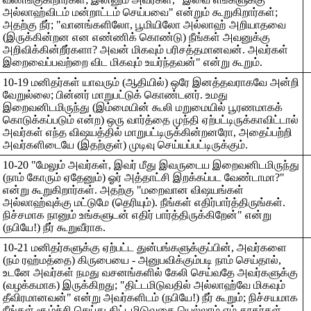
அல்லாஹ்விடம் மன்றாட்டம் செய்பவை" என்றும் கூறுகிறார்கள்;
அதற்கு நீர்; "வானங்களிலோ, பூமியிலோ அல்லாஹ் அறியாதவை
(இருக்கின்றன என எண்ணிக் கொண்டு) நீங்கள் அவனுக்கு
அறிவிக்கின்றீர்களா? அவன் மிகவும் பரிசத்தமானவன். அவர்கள்
இறைவைப்பவற்றை விட மிகவும் உயர்ந்தவன்" என்று கூறும்.
10-19 மனிதர்கள் யாவரும் (ஆதியில்) ஒரே இனத்தவராகவே அன்றி
வேறுல்லை; பின்னர் மாறுபட்டுக் கொண்டனர். உமது
இறைவனிடமிருந்து (இம்மையின் கூலி மறுமையில் பூரணமாகக்
கொடுக்கப்படும் என்ற) ஒரு வார்த்தை முந்தி ஏற்பட்டிருக்காவிட்டால்
அவர்கள் எந்த விஷயத்தில் மாறுபட்டிருக்கின்றனரோ, அதைப்பற்றி
அவர்களிடையே (இதற்குள்) முடிவு செய்யப்பட்டிருக்கும்.
10-20 "மேலும் அவர்கள், இவர் மீது இவருடைய இறைவனிடமிருந்து
(நாம் கோரும் ஏதேனும்) ஓர் அத்தாட்சி இறக்கப்பட வேண்டாமா?"
என்று கூறுகிறார்கள். அதற்கு "மறைவான விஷயங்கள்
அல்லாஹ்வுக்கு மட்டுமே (தெரியும்). நீங்கள் எதிர்பார்த்திருங்கள்.
நிச்சமாக நானும் உங்களுடன் எதிர் பார்த்திருக்கிறேன்" என்று
(நபியே!) நீர் கூறுவீராக.
10-21 மனிதர்களுக்கு ஏற்பட்ட துன்பங்களுக்குப்பின், அவர்களை
(நம் ரஹ்மத்தை) கிருபையை - அனுபவிக்கும்படி நாம் செய்தால்,
உடனே அவர்கள் நமது வசனங்களில் கேலி செய்வதே அவர்களுக்கு
(வழக்கமாக) இருக்கிறது; "திட்டமிடுவதில் அல்லாஹ்வே மிகவும்
தீவிரமானவன்" என்று அவர்களிடம் (நபியே!) நீர் கூறும்; நிச்சயமாக
நீங்கள் சூழ்ச்சி செய்து திட்டமிடுவதை யெல்லாம் எம் தூதர்கள்