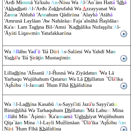
'Arđi Mi
mm
ā Ya'kulu
A
n
-N
ā
su Wa
A
l-'An`ā
m
Ĥatt
á
'I
dh
ā
'A
kh
a
dh
ati
A
l-'Arđu Zu
kh
ru
fahā Wa
A
zzayyanat Wa
Ž
a
nn
a 'Ahluh
ā
'A
nn
ahu
m
Q
ādir
ū
na `Alayh
ā
'Atāh
ā
'A
m
ru
nā Laylāan 'Aw Nahā
rā
a
n
Faja`alnāhā Ĥa
ş
īdāa
n
Ka'a
n
La
m
Ta
gh
na Bil-'A
m
si
Ka
dh
ālika Nufa
ş
ş
ilu
A
l-
'Āy
ā
ti Li
q
a
w
mi
n
Yatafakkar
ū
na
Wa
A
ll
āhu Ya
d
`
ū
'Ilá D
ā
r
i
A
s-Sal
ā
mi Wa Yahdī Ma
n
Ya
sh
ā
'u 'Ilá
Ş
i
r
ā
ţ
i
n
Musta
q
ī
mi
n
Lilla
dh
ī
na 'Aĥsanū
A
l-Ĥusná Wa Ziyādatu
n
Wa Lā
Yarha
q
u Wujūhahu
m
Q
ata
ru
n
Wa Lā
Dh
illatun
'Ūl
ā
'ika
'A
ş
ĥ
ā
bu
A
l-Ja
nn
ati
Hu
m
Fīhā
Kh
ālid
ū
na
Wa
A
l-La
dh
ī
na Kasabū
A
s-Sayyi'
ā
ti Jaz
ā
'u Sayyi'ati
n
Bimi
th
lihā Wa Tarha
q
uhu
m
Dh
illatu
n
Mā Lahu
m
Mina
A
ll
āhi Min `Ā
ş
imi
n
Ka'a
nn
am
ā
'U
gh
sh
iyat Wujūhuhu
m
Q
i
ţ
a`āa
n
Mina
A
l-La
y
li Mužlimāan
'Ūl
ā
'ika 'A
ş
ĥ
ā
bu
A
n
-
N
ā
r
i
Hu
m
Fīhā
Kh
ālid
ū
na