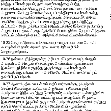
(அந்த பயிர்கள் மூலம்) தன் அலங்காரத்தை பெற்று
கவர்ச்சியடைந்த பொழுது அதன் சொந்தக்காரர்கள்; (கதிரை
‌
அறுவடை செய்து கொள்ளக்கூடிய) சக்தியுடையவர்கள் என்று
தங்களை எண்ணிக்கொண்டிருந்தனர்; அச்சமயம் இரவிலோ
பகலிலோ அதற்கு நம் கட்டளை வந்து (அதை நாம் அழித்து
விட்டோம்). அது முந்திய நாள் (அவ்விடத்தில்) இல்லாதது போன்று
அறுக்கப்பட்டதாக அதை ஆக்கிவிட்டோம். இவ்வாறே நாம் சிந்தனை
செய்யும் மக்களுக்கு (நம்) அத்தாட்சிகளை விவரிக்கின்றோம்
10-25 மேலும் அல்லாஹ் (உங்களை) தாருஸ் ஸலாமை நோக்கி
அழைக்கின்றான்; அவன் நாடியவரை நேர் வழியில்
செலுத்துகிறான்.
10-26 நன்மை புரிந்தோருக்கு (உரிய கூலி) நன்மையும், மேலும்
அதைவிட அதிகமும் கிடைக்கும்; அவர்களின் முகங்களை
இருளோ, இழிவோ சூழ்ந்து இருக்காது, அவர்கள் தாம்
சவனபதிக்கு உரியவர்கள் - அதிலேயே அவர்கள் என்றென்றும்
தங்கியிருப்பார்கள்.
10-27 ஆனால் தீமையைச் சம்பாதிப்பவர்களுக்கு, (அவர்கள்
செய்த) தீமைக்குக் கூலியாக அதுபோன்ற தீமையாகும்!
அவர்களை இழிவு சூழ்ந்து கொள்ளும்; அவர்களை அல்லாஹ்வின்
(தண்டனையை) விட்டுக் காப்பாற்றுபவர் எவருமிலர்; இருண்ட
இருளையுடைய இரவின் ஒருபாகம் அவர்கள் முகங்களைச் சூழ்ந்து
சற்றிக் கொள்ளப்பட்டது போல் (அவர்களின்) முகங்கள்
காணப்படும். அவர்கள் நரக நெருப்புக்கு உரியவர்கள். அவர்கள்