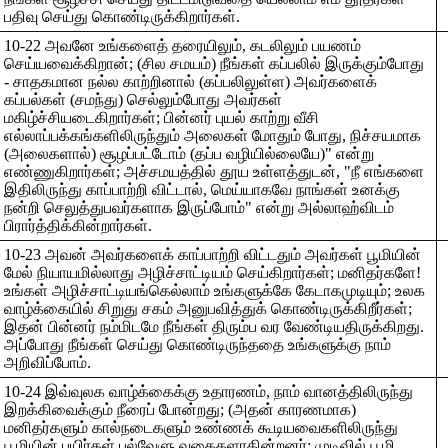
பதிவு செய்து கொண்டிருக்கிறார்கள்.
10-22 அவனே உங்களைத் தரையிலும், கடலிலும் பயணம்
செய்யவைக்கிறான்; (சில சமயம்) நீங்கள் கப்பலில் இருக்கும்போது
- சாதகமான நல்ல காற்றினால் (கப்பலிலுள்ள) அவர்களைக்
கப்பல்கள் (சமந்து) செல்லும்போது அவர்கள்
மகிழ்ச்சியடைகிறார்கள்; பின்னர் புயல் காற்று வீசி
எல்லாப்பக்கங்களிலிருந்தும் அலைகள் மோதும் போது, நிச்சயமாக
(அலைகளால்) சூழப்பட்டோம் (தப்ப வழியில்லையே)" என்று
எண்ணுகிறார்கள்; அச்சமயத்தில் தூய உள்ளத்துடன், "நீ எங்களை
இதிலிருந்து காப்பாற்றி விட்டால், மெய்யாகவே நாங்கள் உனக்கு
நன்றி செலுத்துபவர்களாக இருப்போம்" என்று அல்லாஹ்விடம்
பிரார்த்திக்கின்றார்கள்.
10-23 அவன் அவர்களைக் காப்பாற்றி விட்டதும் அவர்கள் பூமியின்
மேல் நியாயமில்லாது அழிச்சாட்டியம் செய்கிறார்கள்; மனிதர்களே!
உங்கள் அழிச்சாட்டியங்கெல்லாம் உங்களுக்கே கேடாகமுடியும்; உலக
வாழ்க்கையில் சிறுது சகம் அனுபவித்துக் கொண்டிருக்கிறீர்கள்;
இதன் பின்னர் நம்மிடமே நீங்கள் திரும்ப வர வேண்டியதிருக்கிறது.
அப்போது நீங்கள் செய்து கொண்டிருந்ததை உங்களுக்கு நாம்
அறிவிப்போம்.
10-24 இவ்வுலக வாழ்க்கைக்கு உதாரணம், நாம் வானத்திலிருந்து
இறக்கிவைக்கும் நீரைப் போன்றது; (அதன் காரணமாக)
மனிதர்களும் கால்நடைகளும் உண்ணக் கூடியவைகளிலிருந்து
பூமியின் பயிர்கள் பல்வேளு வகைகளாகின்றனர்; முடிவில் பூமி