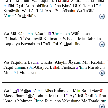
Lā Ya
n
fa`uhu
m
Wa Ya
q
ūl
ū
na H
ā
'uul
ā
'
Sh
ufa`
ā
'uunā `I
n
da
A
ll
āhi
Q
ul 'Atunabbi'
ū
na
A
ll
āha Bimā Lā Ya`lamu Fī
A
s-
Samāw
ā
ti Wa Lā Fī
A
l-'Arđi
Su
b
ĥānah
u
Wa Ta`ālá
`A
mm
ā Yu
sh
r
ik
ū
na
Wa Mā K
ā
na
A
n
-N
ā
su 'Ill
ā
'U
mm
ata
n
Wāĥidata
n
Fā
kh
talafū
Wa Lawlā Kalimatu
n
Saba
q
at Mi
n
Ra
bbika
La
q
uđiya Baynahu
m
Fīmā F
ī
hi Ya
kh
talif
ū
na
Wa Ya
q
ūl
ū
na Lawl
ā
'U
n
zila `Ala
y
hi 'Āyatu
n
Mi
n
Ra
bbih
i
Fa
q
ul 'I
nn
amā
A
l-
Gh
a
y
bu Li
ll
ā
h Fā
n
tažir
ū
'I
nn
ī Ma`aku
m
Mina
A
l-Mu
n
taži
r
ī
na
Wa 'I
dh
ā
'A
dh
a
q
nā
A
n
-N
ā
sa
Ra
ĥmata
n
Mi
n
Ba`di
Đ
arr
ā
'a
Massat/hu
m
'I
dh
ā Lahu
m
Mak
ru
n
F
ī
'Āyātinā
Q
uli
A
ll
ā
hu
'As
ra
`u Mak
rā
an
'I
nn
a
Ru
sulanā Yaktub
ū
na Mā Ta
m
kurū
n