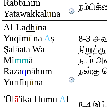
Ra
bbihi
m
நம்பிக்
Yatawakkal
ū
na
Al-La
dh
ī
na
Yu
q
īm
ū
na
A
ş
-
8-3 அ
Ş
alāata Wa
நிறுத்த
Mi
mm
ā
நாம் அள
நன்கு 
Ra
za
q
nāhu
m
Yu
n
fi
q
ū
na
'Ūl
ā
'ika Humu
A
l-
8-4 இத