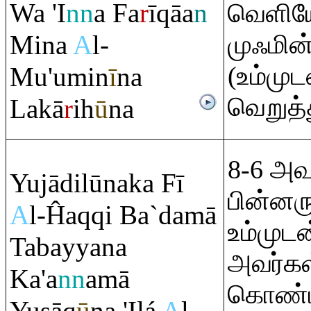
Wa 'I
nn
a Fa
r
ī
q
āa
n
வெளியே
Mina
A
l-
முஃமின்
(உம்மு
Mu'umin
ī
na
வெறுத்
Lakā
r
ih
ū
na
8-6 அவ
Yujādilūnaka Fī
பின்னரு
A
l-Ĥa
q
q
i Ba`damā
உம்முட
Tabayyana
அவர்கள்
Ka'a
nn
amā
கொண்டி