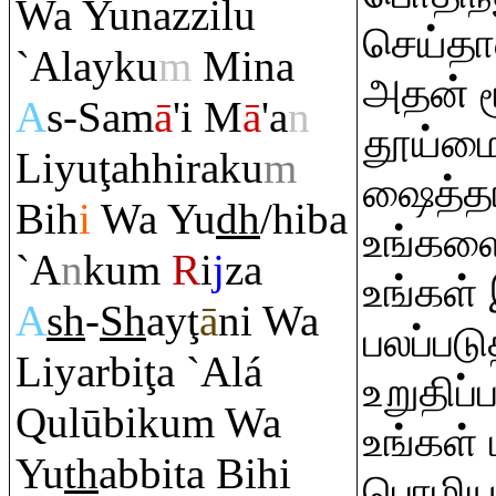
Wa Yunazzilu
செய்தா
`Alayku
m
Mina
அதன் ம
A
s-Sam
ā
'i M
ā
'a
n
தூய்மை
Liyu
ţ
ahhi
ra
ku
m
ஷைத்த
Bih
i
Wa Yu
dh
/hiba
உங்களைவ
`A
n
ku
m
R
i
j
za
உங்கள்
A
sh
-
Sh
ay
ţ
ā
ni Wa
பலப்பட
Liyarbi
ţ
a `Alá
உறுதிப்
Q
ulūbiku
m
Wa
உங்கள் 
Yu
th
abbita Bihi
பொழியச