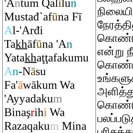
'A
n
tu
m
Q
al
ī
lu
n
நிலையி
Mustađ`af
ū
na Fī
நேரத்தி
A
l-'Arđi
கொண்டு
Ta
kh
āf
ū
na 'A
n
என்று ந
Yata
kh
a
ţ
ţ
afakumu
கொண்ட
A
n
-N
ā
su
உங்களுக
Fa'
ā
wāku
m
Wa
அளித்த
'Ayyadaku
m
கொண்ட
Bina
ş
r
ih
i
Wa
பலப்படு
Ra
za
q
aku
m
Mina
பரிசுத