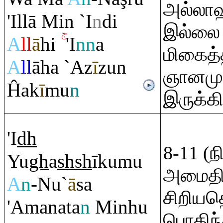
அல்லாஹ
'Illā Min `I
n
di
இல்லை 
A
ll
ā
hi
'I
nn
a
மிகைத்
A
ll
āha `Az
ī
zun
ஞானமு
Ĥak
ī
mu
n
இருக்கி
'I
dh
8-11 (ந
Yu
gh
a
sh
sh
īkumu
அமைதி
A
n
-Nu`
ā
sa
சிறியத
'Amanata
n
Minhu
பொதிந்