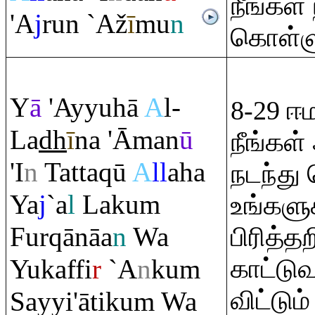
நீங்கள்
'A
j
ru
n `Až
ī
mu
n
கொள்ளு
Y
ā
'Ayyuhā
A
l-
8-29 
La
dh
ī
na 'Āman
ū
நீங்கள்
'I
n
Tatta
q
ū
A
ll
aha
நடந்து
Ya
j
`a
l
Laku
m
உங்களு
Fur
q
ānāa
n
Wa
பிரித்த
Yukaffi
r
`A
n
ku
m
காட்டு
விட்டும
Sayyi'ātiku
m
Wa