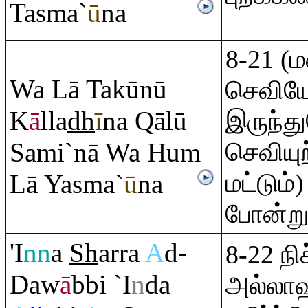
Tasma`
ū
na
8-21 (ம
Wa Lā Takūnū
செவியே
K
ā
lla
dh
ī
na
Q
ālū
இருந்த
Sami`nā Wa Hu
m
செவியு
மட்டும
Lā Yasma`
ū
na
போன்று 
'I
nn
a
Sh
ar
ra
A
d-
8-22 ந
Daw
ā
bbi `I
n
da
அல்லாஹ