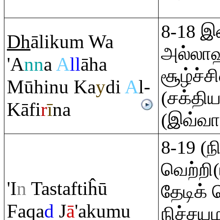
8-18 இ
Dh
āliku
m
Wa
அல்லாஹ
'A
nn
a
A
ll
āha
சூழ்ச்
Mūhinu Ka
y
di
A
l-
(சக்திய
Kāfi
r
ī
na
(இவ்வா
8-19 (ந
வெற்றி(
'I
n
Tastaftiĥū
தேடிக் 
Fa
q
a
d
J
ā
'akumu
நிச்சய