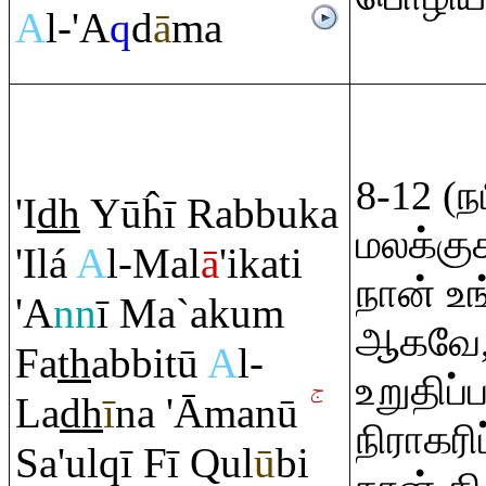
A
l-'A
q
d
ā
ma
8-12 (
'I
dh
Yūĥī
Ra
bbuka
மலக்கு
'Ilá
A
l-Mal
ā
'ikati
நான் உ
'A
nn
ī Ma`aku
m
ஆகவே, 
Fa
th
abbitū
A
l-
உறுதிப்
La
dh
ī
na 'Āmanū
நிராகர
Sa'ul
q
ī Fī
Q
ul
ū
bi