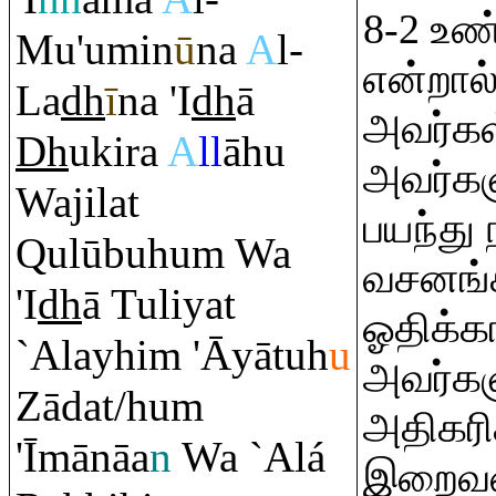
8-2 உண
Mu'umin
ū
na
A
l-
என்றால்
La
dh
ī
na 'I
dh
ā
அவர்கள்
Dh
uki
r
a
A
ll
āhu
அவர்க
Wajilat
பயந்து
Q
ulūbuhu
m
Wa
வசனங்க
'I
dh
ā Tuliyat
ஓதிக்கா
`Alayhi
m
'Āyātuh
u
அவர்கள
Zādat/hu
m
அதிகரிக
'Īmānāa
n
Wa `Alá
இறைவன்