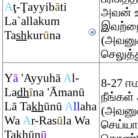
A
ţ
-
Ţ
ayyib
ā
ti
அவன் உ
La`allaku
m
இவற்றை
Ta
sh
kur
ū
na
(அவனுக்
செலுத்
Y
ā
'Ayyuhā
A
l-
8-27 
La
dh
ī
na 'Āmanū
நீங்கள்
Lā Ta
kh
ūnū
A
ll
aha
(அவனுட
Wa
A
r-
Ra
s
ū
la Wa
செய்யாத
Ta
kh
ūn
ū