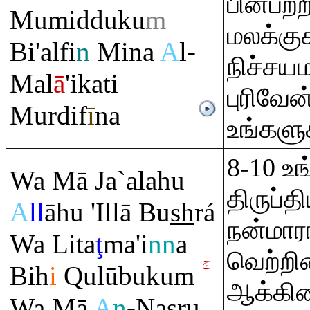
பின்பற்
Mumidduku
m
மலக்க
Bi'alfi
n
Mina
A
l-
நிச்சய
Mal
ā
'ikati
புரிவே
Murdif
ī
na
உங்களு
8-10 உ
Wa Mā Ja`alahu
திருப்
A
ll
āhu 'Illā Bu
sh
rá
நன்மார
Wa Lita
ţ
ma'i
nn
a
வெற்றி
Bih
i
Q
ulūbuku
m
ஆக்கின
Wa Mā
A
n
-Na
ş
ru