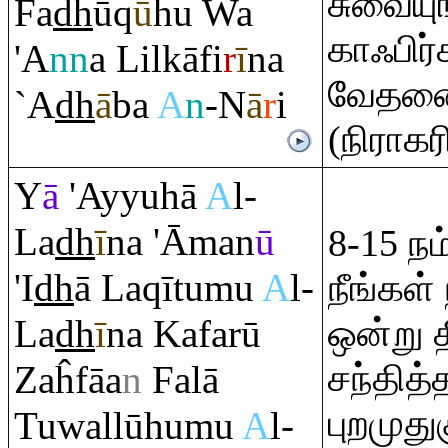
சுவையு
Fa
dh
ū
q
ū
hu Wa
காஃபிர
'A
nn
a Lilkāfi
r
ī
na
வேதனைய
`A
dh
ā
ba
A
n
-N
ā
r
i
(நிராகர
Y
ā
'Ayyuhā
A
l-
La
dh
ī
na 'Āman
ū
8-15 ந
'I
dh
ā La
q
ītumu
A
l-
நீங்கள்
La
dh
ī
na Kafarū
ஒன்று 
சந்தித்
Zaĥfāa
n
Falā
புறமுது
Tuwallūhumu
A
l-