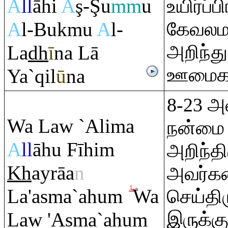
A
ll
āhi
A
ş
-
Ş
u
mm
u
உயிர்ப்
A
l-Bukmu
A
l-
கேவலம
அறிந்த
La
dh
ī
na Lā
ஊமைகளு
Ya`
q
il
ū
na
8-23 அ
Wa Law `Alima
நன்மை
A
ll
āhu Fīhi
m
அறிந்தி
Kh
ay
rā
a
n
அவர்கள
La'asma`ahu
m
Wa
செய்திர
Law 'Asma`ahu
m
இருக்க