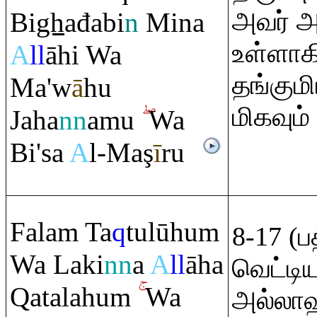
அவர் அ
Bi
gh
ađabi
n
Mina
உள்ளாகி
A
ll
āhi Wa
தங்கும
Ma'w
ā
hu
மிகவும்
Jaha
nn
amu
Wa
Bi'sa
A
l-Ma
ş
ī
r
u
Fala
m
Ta
q
tulūhu
m
8-17 (ப
Wa Laki
nn
a
A
ll
āha
வெட்டி
Q
atalahu
m
Wa
அல்லா