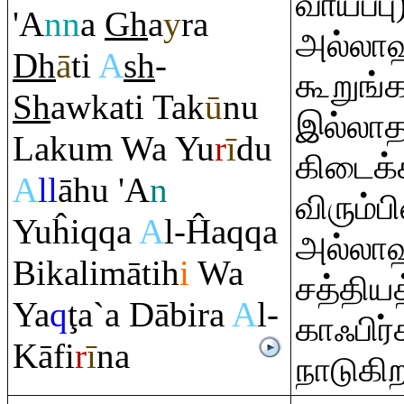
வாய்ப்ப
'A
nn
a
Gh
a
y
ra
அல்லாஹ
Dh
ā
ti
A
sh
-
கூறுங்
Sh
awkati Tak
ū
nu
இல்லாத 
Laku
m
Wa Yu
r
ī
du
கிடைக்
A
ll
āhu 'A
n
விரும்ப
Yuĥi
q
q
a
A
l-Ĥa
q
q
a
அல்லாஹ
Bikalimātih
i
Wa
சத்திய
Ya
q
ţ
a`a Dābi
r
a
A
l-
காஃபிர
Kāfi
r
ī
na
நாடுகிற