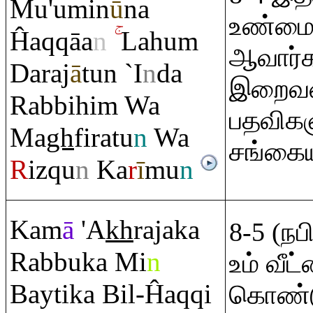
Mu'umin
ū
na
உண்மை
Ĥa
q
q
āa
n
Lahu
m
ஆவார்
Da
ra
j
ā
tun `I
n
da
இறைவனி
Ra
bbihi
m
Wa
பதவிகளு
Ma
gh
fi
ra
tu
n
Wa
சங்கைய
R
iz
q
u
n
Ka
r
ī
mu
n
Kam
ā
'A
kh
ra
jaka
8-5 (ந
Ra
bbuka Mi
n
உம் வீட
Baytika Bil-Ĥa
q
q
i
கொண்டு