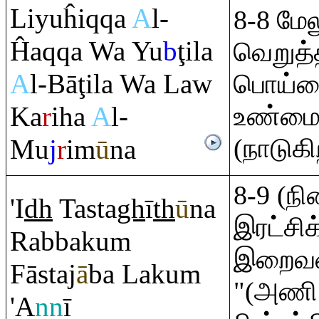
Liyuĥi
q
q
a
A
l-
8-8 மேல
Ĥa
q
q
a Wa Yu
b
ţ
ila
வெறுத்
A
l-Bā
ţ
ila Wa Law
பொய்ய
Ka
r
iha
A
l-
உண்மை
(நாடுகி
Mu
j
r
im
ū
na
8-9 (ந
'I
dh
Tasta
gh
ī
th
ū
na
இரட்சிக
Ra
bbaku
m
இறைவன
Fāstaj
ā
ba Laku
m
"(அணி
'A
nn
ī