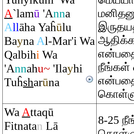
A
`lam
ū
'A
nn
a
மனிதனு
இருதயத
A
ll
āha Yaĥ
ū
lu
ஆதிக்க
Ba
y
na
A
l-Mar'i Wa
என்பதை
Q
albih
i
Wa
நீங்கள்
'A
nn
ah
u~
'Ila
y
hi
என்பதை
Tuĥ
sh
ar
ū
na
கொள்ளு
Wa
A
tta
q
ū
8-25 ந
Fitnata
n
Lā
கொள்ளு