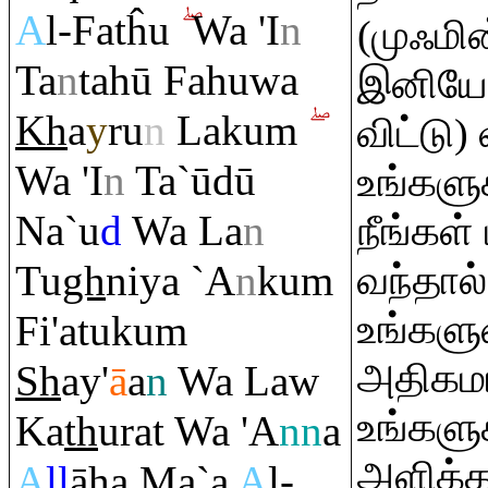
A
l-Fatĥu
Wa 'I
n
(முஃமின
Ta
n
tahū Fahuwa
இனியேன
Kh
a
y
ru
n
Laku
m
விட்டு
Wa 'I
n
Ta`ūdū
உங்களு
Na`u
d
Wa La
n
நீங்கள்
Tu
gh
niya `A
n
ku
m
வந்தால
உங்கள
Fi'atuku
m
அதிகமா
Sh
ay'
ā
a
n
Wa Law
உங்களு
Ka
th
u
ra
t Wa 'A
nn
a
அளிக்க
A
ll
āha Ma`a
A
l-