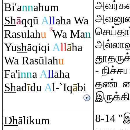
அவர்கள
Bi'a
nn
ahu
m
அவனுடை
Sh
ā
q
q
ū
A
ll
aha Wa
செய்தார
Ra
sūlah
u
Wa Ma
n
அல்லாஹ
Yu
sh
ā
q
i
q
i
A
ll
ā
ha
தூதருக
Wa
Ra
sūlah
u
- நிச்
Fa'i
nn
a
A
ll
āha
தண்டன
Sh
ad
ī
du
A
l-`I
q
ā
bi
இருக்கி
8-14 
Dh
āliku
m