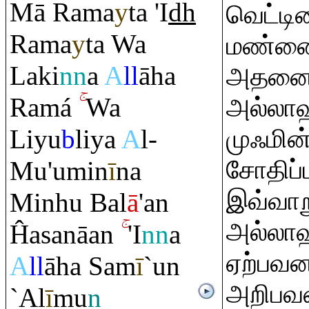
Mā
Ra
ma
y
ta 'I
dh
வெட்டி
Ra
ma
y
ta Wa
மண்ணை)
Laki
nn
a
A
ll
āha
அதனை ந
Ra
m
á
Wa
அல்லாஹ
Liyu
b
liya
A
l-
முஃமி
சோதிப்
Mu'umin
ī
na
இவ்வாற
Minhu Bal
ā
'an
அல்லாஹ
Ĥasanāan
'I
nn
a
ஏற்பவனா
A
ll
āha Sam
ī
`un
அறிபவன
`Al
ī
mu
n