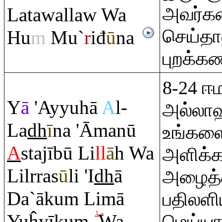
அவர்கள
Latawallaw Wa
செய்தா
Hu
m
Mu`
r
iđ
ū
na
புறக்கண
8-24 
Y
ā
'Ayyuhā
A
l-
அல்லாஹ
La
dh
ī
na 'Āmanū
உங்களை
A
stajībū Li
ll
ā
h Wa
அளிக்க
Lilr
ra
s
ū
li 'I
dh
ā
அழைத்த
Da`āku
m
Limā
பதிலளிய
Yuĥyīku
m
Wa
மெய்ய