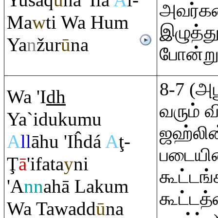
Yusā
q
ū
na 'Ilá
A
l-
அவர்க
Ma
w
ti Wa Hu
m
இழுத்த
Ya
n
žur
ū
na
போன்று
8-7 (அ
Wa 'I
dh
வரும் வ
Ya`idukumu
ஜஹ்லின
A
ll
āhu 'Iĥdá
A
ţ
-
படையின
Ţ
ā
'ifata
y
ni
கூட்டங்
'A
nn
ahā Laku
m
கூட்டத
Wa Tawadd
ū
na