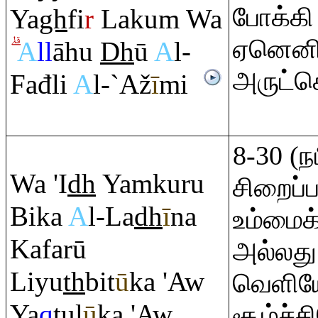
போக்கி
Ya
gh
fi
r
Laku
m
Wa
ஏனெனி
A
ll
āhu
Dh
ū
A
l-
அருட்
Fađli
A
l-`Až
ī
mi
8-30 (ந
Wa 'I
dh
Ya
m
ku
ru
சிறைப்
Bika
A
l-La
dh
ī
na
உம்மை
Kafarū
அல்லது
Liyu
th
bit
ū
ka 'Aw
வெளியே
Ya
q
tul
ū
ka 'Aw
சூழ்ச்