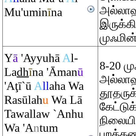
அல்லாஹ
Mu'umin
ī
na
இருக்க
முஃமின
Y
ā
'Ayyuhā
A
l-
8-20 மு
La
dh
ī
na 'Āman
ū
அல்லாஹ
'A
ţ
ī`ū
A
ll
aha Wa
தூதருக்க
Ra
sūlah
u
Wa Lā
கேட்டுக
Tawallaw `Anhu
நிலைய
Wa 'A
n
tu
m
புறக்கண