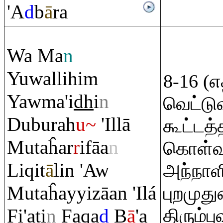
'A
d
b
ā
ra
Wa Ma
n
Yuwallihi
m
8-16 (
Yawma'i
dh
i
n
வெட்டு
Dubu
ra
h
u~
'Illā
கூட்டத்
Mutaĥar
r
ifāa
n
கொள்வ
Li
q
it
ā
lin 'Aw
அந்நாள
Mutaĥayyizāan 'Ilá
புறமுது
Fi'ati
n
Fa
q
a
d
B
ā
'a
திரும்ப