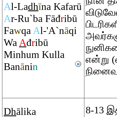
நான் த
A
l-La
dh
ī
na Kafarū
விடுவேன
A
r-
Ru
`ba Fāđ
r
ibū
பிடரிகள
Fa
w
q
a
A
l-'A`n
ā
q
i
அவர்கள
Wa
A
đ
r
ibū
நுனிகள
Minhu
m
Kulla
என்று 
Ban
ā
ni
n
நினைவு 
8-13 இ
Dh
ālika