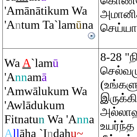
கொண்ட
'Amānātiku
m
Wa
அமானித
'A
n
tu
m
Ta`lam
ū
na
செய்யாத
8-28 "
Wa
A
`lam
ū
செல்வம
'A
nn
am
ā
(உங்கள
'A
m
wāluku
m
Wa
இருக்க
'Awlāduku
m
அல்லாஹ்
Fitnatu
n
Wa 'A
nn
a
உயர்ந்
A
ll
āha `I
n
dah
u~