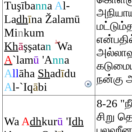
Tu
ş
ība
nn
a
A
l-
அநியா
La
dh
ī
na
Ž
alamū
மட்டும்த
Mi
n
ku
m
என்பதி
Kh
ā
ş
ş
ata
n
Wa
அல்லாஹ
A
`lam
ū
'A
nn
a
கடுமை
A
ll
āha
Sh
ad
ī
du
நன்கு 
A
l-`I
q
ā
bi
8-26 "ந
சிறு த
Wa
A
dh
kur
ū
'I
dh
பலஹீனர