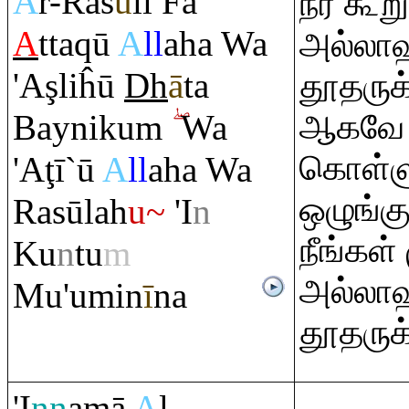
A
r-
Ra
s
ū
li Fa
நீர் கூ
A
tta
q
ū
A
ll
aha Wa
அல்லாஹ
'A
ş
liĥū
Dh
ā
ta
தூதருக
Bayniku
m
Wa
ஆகவே அ
கொள்ளு
'A
ţ
ī`ū
A
ll
aha Wa
ஒழுங்க
Ra
sūlah
u~
'I
n
நீங்கள்
Ku
n
tu
m
அல்லாஹ
Mu'umin
ī
na
தூதருக்
'I
nn
amā
A
l-