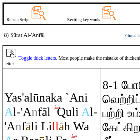
Roman Script
Reciting key words
8) Sūrat
A
l-'A
n
fāl
Printed f
Toggle thick letters.
Most people make the mistake of thickening
letter
8-1 போ
Yas'alūnaka `Ani
வெற்றி
A
l-'A
n
fāl
Q
uli
A
l-
பற்றி உ
'A
n
f
ā
li Li
ll
ā
h Wa
கேட்கிற