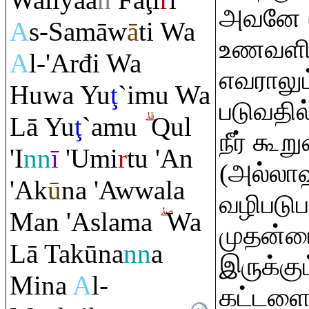
Walīyāa
n
Fā
ţ
i
r
i
அவனே (
A
s-Samāw
ā
ti Wa
உணவளிக
A
l-'Arđi Wa
எவராலு
Huwa Yu
ţ
`imu Wa
படுவதில
Lā Yu
ţ
`amu
Q
ul
நீர் கூற
'I
nn
ī
'Umi
r
tu 'An
(அல்லாஹ
'Ak
ū
na 'Awwala
வழிபடுப
Man 'Aslama
Wa
முதன்
Lā Takūna
nn
a
இருக்கும
Mina
A
l-
கட்டளைய