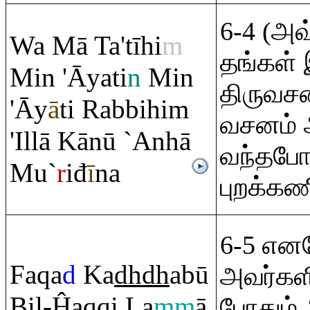
6-4 (அவ்
Wa Mā Ta'tīhi
m
தங்கள
Min 'Āyati
n
Min
திருவசன
'Āy
ā
ti
Ra
bbihi
m
வசனம் 
'Illā Kānū `Anhā
வந்தபோ
Mu`
r
iđ
ī
na
புறக்கண
6-5 எனவ
Fa
q
a
d
Ka
dh
dh
abū
அவர்களி
Bil-Ĥa
q
q
i La
mm
ā
போதும்