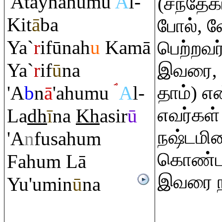
'Ātaynāhumu
A
l-
(சந்தேக
Kit
ā
ba
போல், வ
Ya`
r
ifūnah
u
Kamā
பெற்றவர
Ya`
r
if
ū
na
இவரை,
'A
b
n
ā
'ahumu
A
l-
தாம்) எ
எவர்கள்
La
dh
ī
na
Kh
asir
ū
நஷ்டமிழ
'A
n
fusahu
m
கொண்டா
Fahu
m
Lā
இவரை நம
Yu'umin
ū
na