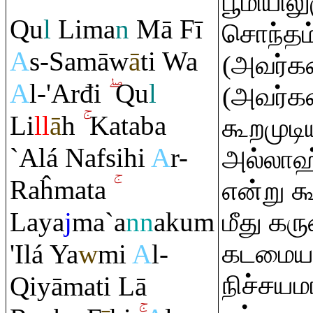
பூமியில
Q
u
l
Lima
n
Mā Fī
சொந்தம்"
A
s-Samāw
ā
ti Wa
(அவர்க
A
l-'Arđi
Q
u
l
(அவர்கள
Li
ll
ā
h
Kataba
கூறமுடி
`Alá Nafsihi
A
r-
அல்லாஹ்
Ra
ĥmata
என்று க
Laya
j
ma`a
nn
aku
m
மீது 
'Ilá Ya
w
mi
A
l-
கடமையா
நிச்சயம
Q
iyāmati Lā