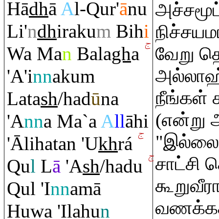
Hā
dh
ā
A
l-
Q
ur'
ā
nu
அச்சமூட்
Li'
n
dh
i
ra
ku
m
Bih
i
நிச்சயம
Wa Ma
n
Bala
gh
a
வேறு த
'A'i
nn
aku
m
அல்லாஹ
நீங்கள் 
Lata
sh
/had
ū
na
(என்று 
'A
nn
a Ma`a
A
ll
āhi
"இல்லை!
'Ālihatan 'U
kh
rá
சாட்சி 
Q
u
l
L
ā
'A
sh
/hadu
கூறுவீர
Q
ul 'I
nn
amā
வணக்கத
Huwa 'Ilahu
n