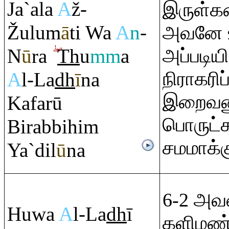
Ja`ala
A
ž-
இருள்கள
Ž
ulum
ā
ti Wa
A
n
-
அவனே உ
N
ū
ra
Th
u
mm
a
அப்படியி
நிராகரிப
A
l-La
dh
ī
na
இறைவனுக
Kafarū
பொருட்
Bi
ra
bbihi
m
சமமாக்க
Ya`dil
ū
na
6-2 அவ
Huwa
A
l-La
dh
ī
களிமண்ண