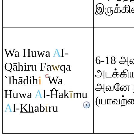
இருக்கி
Wa Huwa
A
l-
6-18 அ
Q
āhi
r
u Fa
w
q
a
அடக்கிய
`Ibādih
i
Wa
அவனே ப
Huwa
A
l-Ĥak
ī
mu
(யாவற்ற
A
l-
Kh
ab
ī
r
u