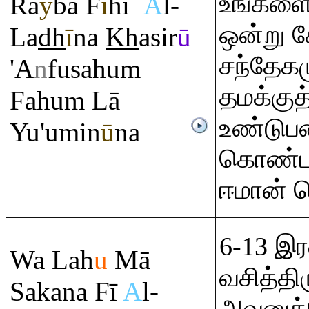
உங்களை
Ra
y
ba F
ī
hi
A
l-
ஒன்று ச
La
dh
ī
na
Kh
asir
ū
சந்தேகம
'A
n
fusahu
m
தமக்குத
Fahu
m
Lā
உண்டுப
Yu'umin
ū
na
கொண்டா
ஈமான் க
6-13 இர
Wa Lah
u
Mā
வசித்தி
Sakana Fī
A
l-
அவனுக்