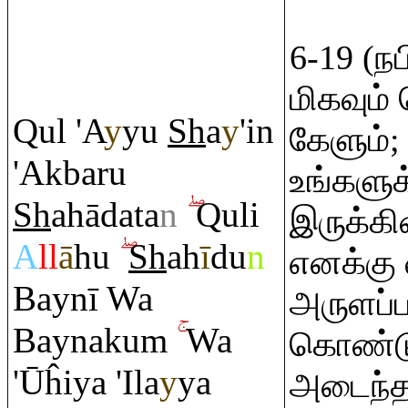
6-19 (நப
மிகவும்
Q
ul 'A
y
yu
Sh
a
y
'in
கேளும்;
'Akba
ru
உங்களுக
Sh
ahādata
n
Q
uli
இருக்கி
A
ll
ā
hu
Sh
ah
ī
du
n
எனக்கு
Baynī Wa
அருளப்ப
Baynaku
m
Wa
கொண்டு
'Ūĥiya 'Ila
y
ya
அடைந்த