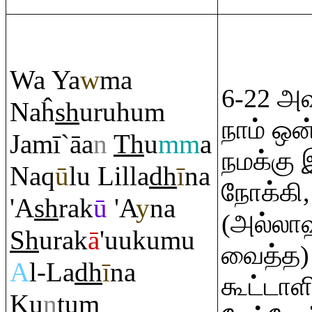
Wa Ya
w
ma
6-22 அ
Naĥ
sh
u
ru
hu
m
நாம் ஒன்
Jamī`āa
n
Th
u
mm
a
நமக்க
Na
q
ū
lu Lilla
dh
ī
na
நோக்கி, 
'A
sh
ra
k
ū
'A
y
na
(அல்லா
Sh
u
ra
k
ā
'uukumu
வைத்த)
A
l-La
dh
ī
na
கூட்டாள
Ku
n
tu
m