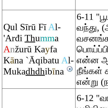
6-11 "பூம
Q
ul Sīrū Fī
A
l-
வந்து, 
'Arđi
Th
u
mm
a
வசனங்க
A
n
žurū Ka
y
fa
பொய்ப்ப
K
ā
na `Ā
q
ibatu
A
l-
என்ன ஆ
நீங்கள் 
Muka
dh
dh
ib
ī
na
என்று (ந
6-12 "வ