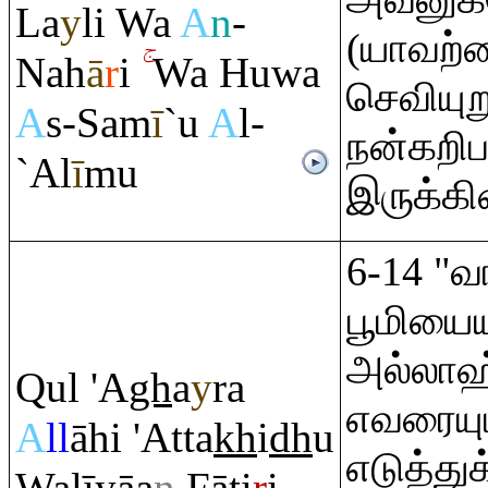
La
y
li Wa
A
n
-
(யாவற்ற
Nah
ā
r
i
Wa Huwa
செவியு
A
s-Sam
ī
`u
A
l-
நன்கறி
`Al
ī
mu
இருக்கி
6-14 "
பூமியைய
அல்லாஹ
Q
ul 'A
gh
a
y
ra
எவரையு
A
ll
āhi 'Atta
kh
i
dh
u
எடுத்த