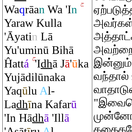
Wa
q
rā
a
n
Wa 'I
n
ஏற்படுத
Ya
ra
w Kulla
அவர்கள்
'Āyati
n
Lā
அத்தாட்
அவற்றை 
Yu'uminū Bihā
இன்னும்
Ĥatt
á
'I
dh
ā J
ā
'
ū
ka
வந்தால்
Yujādilūnaka
வாதாடுவ
Ya
q
ū
lu
A
l-
"இவையெ
La
dh
ī
na Kafar
ū
முன்னோ
'In Hā
dh
ā
'Ill
ā
கதைகளே
'Asā
ţ
ī
r
u
A
l-