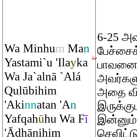
6-25 அவர
Wa Minhu
m
Ma
n
பேச்சைக
Yastami`u 'Ila
y
ka
பாவனை ச
Wa Ja`alnā `Alá
அவர்கள
Q
ulūbihi
m
அதை வி
'Aki
nn
atan 'A
n
இருக்கு
Yaf
q
ah
ū
hu Wa F
ī
இன்னும்
'Ā
dh
ānihi
m
செவிட்ட