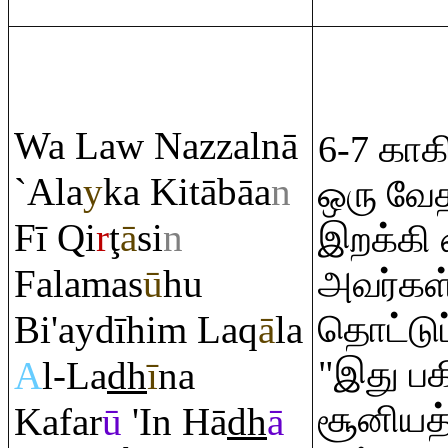
Wa Law Nazzalnā
6-7 காகி
`Ala
y
ka Kitābāa
n
ஒரு வேத
Fī
Q
i
r
ţ
ā
si
n
இறக்கி
Falamas
ū
hu
அவர்கள
Bi'aydīhi
m
La
q
ā
la
தொட்டுப
"இது ப
A
l-La
dh
ī
na
சூனியத
Kafar
ū
'In Hā
dh
ā