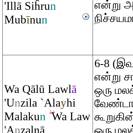
என்று அ
'Illā Siĥ
ru
n
நிச்சயம
Mub
ī
nu
n
6-8 (இ
என்று சா
Wa
Q
ālū Lawl
ā
ஒரு மலக
'U
n
zila `Ala
y
hi
வேண்டா
Malaku
n
Wa Law
கூறுகின
'A
n
zalnā
ஒரு மல