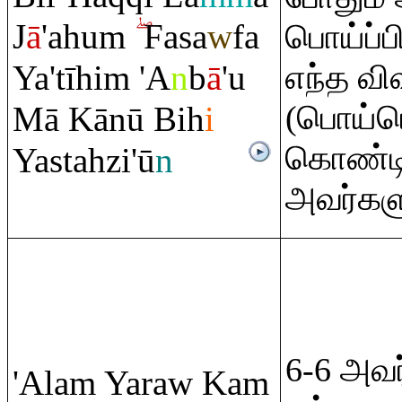
J
ā
'ahu
m
Fasa
w
fa
பொய்ப்ப
Ya'tīhi
m
'A
n
b
ā
'u
எந்த வ
(பொய்யெ
Mā Kānū Bih
i
கொண்டி
Yastahzi'ū
n
அவர்களு
6-6 அவர
'Ala
m
Ya
ra
w Ka
m