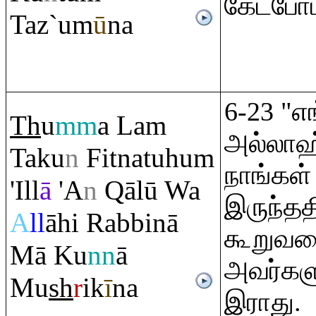
கேட்போம
Taz`um
ū
na
6-23 "எ
Th
u
mm
a La
m
அல்லாஹ
Taku
n
Fitnatuhu
m
நாங்கள
'Ill
ā
'A
n
Q
ālū Wa
இருந்தத
A
ll
āhi
Ra
bbinā
கூறுவத
Mā Ku
nn
ā
அவர்களு
Mu
sh
r
ik
ī
na
இராது.