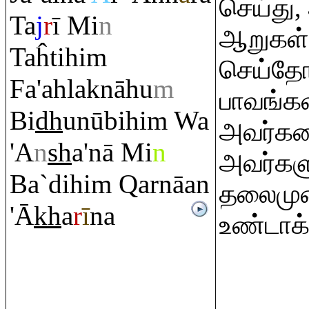
செய்து,
Ta
j
r
ī Mi
n
ஆறுகள் 
Taĥtihi
m
செய்தோம
Fa'ahlaknāhu
m
பாவங்க
Bi
dh
unūbihi
m
Wa
அவர்கள
'A
n
sh
a'nā Mi
n
அவர்களு
Ba`dihi
m
Q
arnāan
தலைம
'Ā
kh
a
r
ī
na
உண்டாக