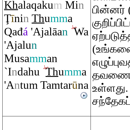
Kh
ala
q
aku
m
Mi
n
பின்னர்
Ţ
ī
ni
n
Th
u
mm
a
குறிப்ப
Q
ađ
á
'Ajalāa
n
Wa
ஏற்படுத்
'Ajalu
n
(உங்கள
Musa
mm
an
எழுப்புவ
`I
n
dahu
Th
u
mm
a
தவணைய
'A
n
tu
m
Ta
m
tar
ū
na
உள்ளது. 
சந்தேகப்