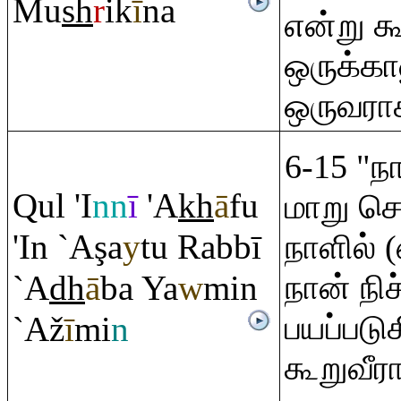
Mu
sh
r
ik
ī
na
என்று கூ
ஒருக்க
ஒருவரா
6-15 "ந
Q
ul 'I
nn
ī
'A
kh
ā
fu
மாறு செ
'In `A
ş
a
y
tu
Ra
bbī
நாளில்
`A
dh
ā
ba Ya
w
min
நான் நி
பயப்படு
`Až
ī
mi
n
கூறுவீர