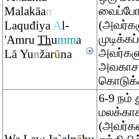
Malakāa
n
வைப்போ
(அவர்க
La
q
uđiya
A
l-
முடிக்கப்
'A
m
ru
Th
u
mm
a
அவர்களுக
Lā Yu
n
žar
ū
na
அவகாச
கொடுக்க
6-9 நம்
மலக்காக
(அவர்க