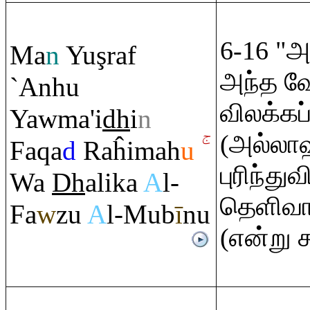
6-16 "அ
Ma
n
Yu
ş
ra
f
அந்த வ
`Anhu
விலக்கப
Yawma'i
dh
i
n
(அல்லாஹ
Fa
q
a
d
Ra
ĥimah
u
புரிந்து
Wa
Dh
alika
A
l-
தெளிவா
Fa
w
zu
A
l-Mub
ī
nu
(என்று 