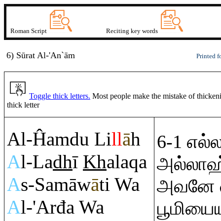
Roman Script
Reciting key words
6) Sūrat
A
l-'An`ā
m
Printed f
Toggle thick letters.
Most people make the mistake of thickening
thick letter
Al-Ĥa
m
du Li
ll
ā
h
6-1 எல்ல
A
l-La
dh
ī
Kh
ala
q
a
அல்லாஹ்
A
s-Samāw
ā
ti Wa
அவனே வ
A
l-'Arđa Wa
பூமியைய