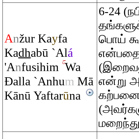
6-24 (ந
தங்களுக
A
n
žur Ka
y
fa
பொய் க
Ka
dh
abū `Al
á
என்பதைப
'A
n
fusihi
m
Wa
(இறைவ
Đ
alla `Anhu
m
Mā
என்று 
கற்பனை
Kānū Yaftar
ū
na
(அவர்கள
மறைந்து