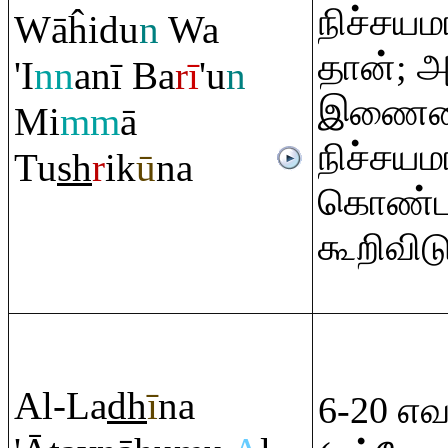
நிச்சய
Wāĥidu
n
Wa
தான்; அ
'I
nn
anī Ba
r
ī
'u
n
இணைவைப
Mi
mm
ā
நிச்சயம
Tu
sh
r
ik
ū
na
கொண்ட
கூறிவிடு
Al-La
dh
ī
na
6-20 எ