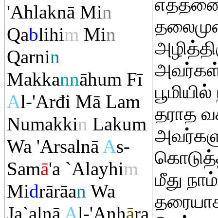
எத்தன
'Ahlaknā Mi
n
தலைமு
Q
a
b
lihi
m
Mi
n
அழித்தி
Q
arni
n
அவர்கள்
Makka
nn
āhu
m
Fī
பூமியில்
A
l-'Arđi Mā La
m
தராத வ
Numakki
n
Laku
m
அவர்களு
Wa 'Arsalnā
A
s-
கொடுத்த
Sam
ā
'a `Alayhi
m
மீது நா
Mi
d
rā
rā
a
n
Wa
தரையாக
Ja`alnā
A
l-'Anh
ā
ra