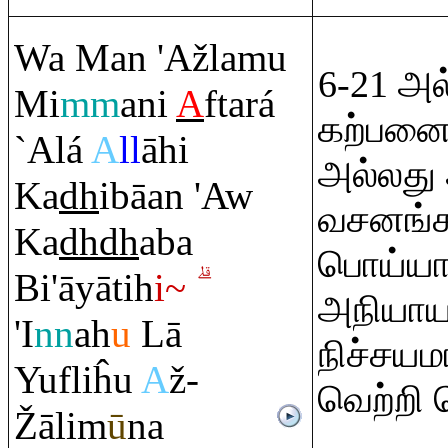
Wa Man 'Ažlamu
6-21 அல
Mi
mm
ani
A
ftará
கற்பனை
`Alá
A
ll
āhi
அல்லத
Ka
dh
ibāan 'Aw
வசனங்
Ka
dh
dh
aba
பொய்யா
Bi'āyātih
i~
அநியாயக
'I
nn
ah
u
Lā
நிச்சயம
Yufliĥu
A
ž-
வெற்றி 
Ž
ālim
ū
na