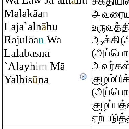
Wa Law Ja`aln
ā
hu
சக்தியி
Malakāa
n
அவரையு
Laja`aln
ā
hu
உருவத்
Ra
julāa
n
Wa
ஆக்கி(அ
Lalabasnā
(அப்பொழ
அவர்கள்
`Alayhi
m
Mā
குழம்பி
Yalbis
ū
na
(அப்பொழ
குழப்பத
ஏற்படுத்