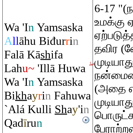
6-17 "(
உமக்கு
Wa 'I
n
Ya
m
saska
ஏற்படுத
A
ll
āhu Biđur
r
i
n
தவிர (வ
Falā Kā
sh
ifa
முடியாத
Lah
u~
'Illā Huwa
நன்மையை
Wa 'I
n
Ya
m
saska
(அதை எ
Bi
kh
a
y
r
i
n
Fahuwa
முடியாத
`Alá Kulli
Sh
a
y
'i
n
பொருட்க
Q
ad
ī
r
u
n
பேராற்