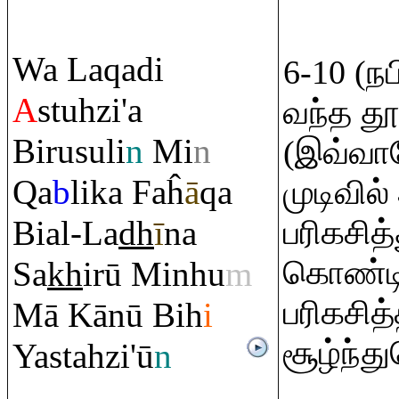
Wa La
q
adi
6-10 (ந
A
stuhzi'a
வந்த தூ
Bi
ru
suli
n
Mi
n
(இவ்வாற
Q
a
b
lika Faĥ
ā
q
a
முடிவில
Bial-La
dh
ī
na
பரிகசித்
கொண்டி
Sa
kh
irū Minhu
m
பரிகசித
Mā Kānū Bih
i
சூழ்ந்
Yastahzi'ū
n