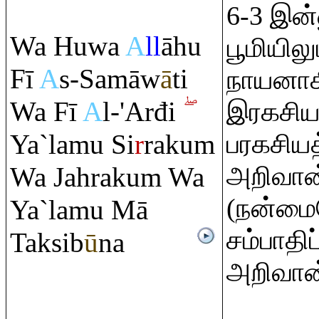
6-3 இன்
Wa Huwa
A
ll
āhu
பூமியில
Fī
A
s-Samāw
ā
ti
நாயனாக
Wa Fī
A
l-'Arđi
இரகசியத
Ya`lamu Si
r
ra
ku
m
பரகசிய
அறிவான்
Wa Jah
ra
ku
m
Wa
(நன்ம
Ya`lamu Mā
சம்பாதி
Taksib
ū
na
அறிவான