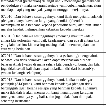
tempat-tempat (perhentian) di langit untuk mendengar (percakapan
penduduknya); maka sekarang sesiapa yang cuba mendengar, akan
mendapati api yang menyala yang menunggu merejamnya.
072010 `Dan bahawa sesungguhnya kami tidak mengetahui adakah
(dengan adanya kawalan langit yang demikian) hendak
menimpakan bala bencana kepada penduduk bumi, atau pun Tuhan
mereka hendak melimpahkan kebaikan kepada mereka?
072011 `Dan bahawa sesungguhnya (memang maklum) ada di
antara kita golongan yang baik keadaannya, dan ada di antara kita
yang lain dari itu; kita masing-masing adalah menurut jalan dan
cara yang berlainan.
072012 `Dan bahawa sesungguhnya kita (sekarang) mengetahui,
bahawa kita tidak sekali-kali akan dapat melepaskan diri dari
balasan Allah (walau di mana sahaja kita berada) di bumi, dan kita
juga tidak sekali-kali akan dapat melarikan diri dari balasanNya
(walau ke langit sekalipun).
072013 `Dan bahawa sesungguhnya kami, ketika mendengar
petunjuk (Al-Quran), kami beriman kepadanya (dengan tidak
bertangguh lagi); kerana sesiapa yang beriman kepada Tuhannya,
maka tidaklah ia akan merasa bimbang menanggung kerugian
(mengenai amalnya yang baik), dan juga tidak akan ditimpakan
sebarang kesusahan.