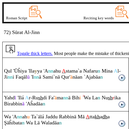
Roman Script
Reciting key words
72) Sūrat
A
l-Ji
nn
Toggle thick letters.
Most people make the mistake of thickening
Q
ul 'Ūĥiya 'Ila
y
ya 'A
nn
ahu
A
stama`a Nafa
ru
n
Mina
A
l-
Ji
nn
i Fa
q
āl
ū
'I
nn
ā Sami`nā
Q
ur'
ā
nāan `Ajabāa
n
Yahd
ī
'Ilá
A
r-
Ru
sh
di Fa'
ā
ma
nn
ā Bih
i
Wa La
n
Nu
sh
r
ika
Bi
ra
bbin
ā
'Aĥadāa
n
Wa 'A
nn
ah
u
Ta`ālá Jaddu
Ra
bbinā Mā
A
tta
kh
a
dh
a
Ş
āĥibata
n
Wa Lā Waladāa
n