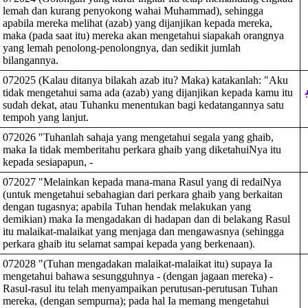
lemah dan kurang penyokong wahai Muhammad), sehingga
apabila mereka melihat (azab) yang dijanjikan kepada mereka,
maka (pada saat itu) mereka akan mengetahui siapakah orangnya
yang lemah penolong-penolongnya, dan sedikit jumlah
bilangannya.
072025 (Kalau ditanya bilakah azab itu? Maka) katakanlah: "Aku
‍
tidak mengetahui sama ada (azab) yang dijanjikan kepada kamu itu
sudah dekat, atau Tuhanku menentukan bagi kedatangannya satu
tempoh yang lanjut.
072026 "Tuhanlah sahaja yang mengetahui segala yang ghaib,
maka Ia tidak memberitahu perkara ghaib yang diketahuiNya itu
kepada sesiapapun, -
072027 "Melainkan kepada mana-mana Rasul yang di redaiNya
(untuk mengetahui sebahagian dari perkara ghaib yang berkaitan
dengan tugasnya; apabila Tuhan hendak melakukan yang
demikian) maka Ia mengadakan di hadapan dan di belakang Rasul
itu malaikat-malaikat yang menjaga dan mengawasnya (sehingga
perkara ghaib itu selamat sampai kepada yang berkenaan).
072028 "(Tuhan mengadakan malaikat-malaikat itu) supaya Ia
mengetahui bahawa sesungguhnya - (dengan jagaan mereka) -
Rasul-rasul itu telah menyampaikan perutusan-perutusan Tuhan
mereka, (dengan sempurna); pada hal Ia memang mengetahui