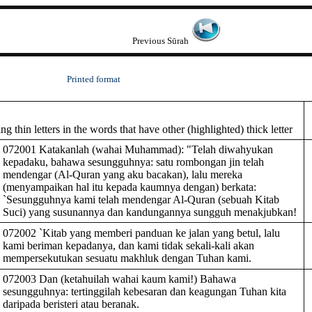
Previous Sūrah
Printed format
 thin letters in the words that have other (highlighted) thick letter
072001 Katakanlah (wahai Muhammad): "Telah diwahyukan
kepadaku, bahawa sesungguhnya: satu rombongan jin telah
mendengar (Al-Quran yang aku bacakan), lalu mereka
(menyampaikan hal itu kepada kaumnya dengan) berkata:
`Sesungguhnya kami telah mendengar Al-Quran (sebuah Kitab
Suci) yang susunannya dan kandungannya sungguh menakjubkan!
072002 `Kitab yang memberi panduan ke jalan yang betul, lalu
kami beriman kepadanya, dan kami tidak sekali-kali akan
mempersekutukan sesuatu makhluk dengan Tuhan kami.
072003 Dan (ketahuilah wahai kaum kami!) Bahawa
sesungguhnya: tertinggilah kebesaran dan keagungan Tuhan kita
daripada beristeri atau beranak.