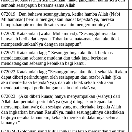
sembah sesiapapun bersama-sama Allah.
072019 "Dan bahawa sesungguhnya, ketika hamba Allah (Nabi
Muhammad) berdiri mengerjakan ibadat kepadaNya, mereka
hampir-hampir menindih satu sama lain mengerumuninya".
072020 Katakanlah (wahai Muhammad): "Sesungguhnya aku
hanyalah beribadat kepada Tuhanku semata-mata, dan aku tidak
mempersekutukanNya dengan sesiapapun".
072021 Katakanlah lagi; " Sesungguhnya aku tidak berkuasa
mendatangkan sebarang mudarat dan tidak juga berkuasa
mendatangkan sebarang kebaikan bagi kamu.
072022 Katakanlah lagi; "Sesungguhnya aku, tidak sekali-kali akan
dapat diberi perlindungan oleh sesiapapun dari (azab) Allah (jika
aku menderhaka kepadaNya), dan aku tidak sekali-kali akan
mendapat tempat perlindungan selain daripadaNya,
072023 "(Aku diberi kuasa) hanya menyampaikan (wahyu) dari
Allah dan perintah-perintahNya (yang ditugaskan kepadaku
menyampaikannya); dan sesiapa yang menderhaka kepada Allah
dan ingkarkan bawaan RasulNya, maka sesungguhnya disediakan
baginya neraka Jahannam; kekalah mereka di dalamnya selama-
lamanya.".
072024 (Golongan yang kufur ingkar itu tetap memandang engkau