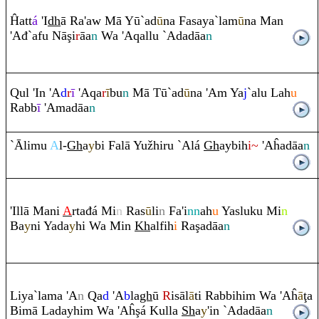
Ĥatt
á
'I
dh
ā
Ra
'aw Mā Yū`ad
ū
na Fasaya`lam
ū
na Man
'Ađ`afu Nā
ş
i
r
āa
n
Wa 'A
q
allu `Adadāa
n
Q
ul 'In 'A
d
r
ī
'A
q
a
r
ī
bu
n
Mā Tū`ad
ū
na 'A
m
Ya
j
`alu Lah
u
Ra
bb
ī
'Amadāa
n
`Ālimu
A
l-
Gh
a
y
bi Falā Yužhi
r
u `Alá
Gh
aybih
i~
'Aĥadāa
n
'Illā Mani
A
rtađá Mi
n
Ra
s
ū
li
n
Fa'i
nn
ah
u
Yasluku Mi
n
Ba
y
ni Yada
y
hi Wa Min
Kh
alfih
i
Ra
ş
adāa
n
Liya`lama 'A
n
Q
a
d
'A
b
la
gh
ū
R
isāl
ā
ti
Ra
bbihi
m
Wa 'Aĥ
ā
ţ
a
Bimā Ladayhi
m
Wa 'Aĥ
ş
á Kulla
Sh
a
y
'in `Adadāa
n