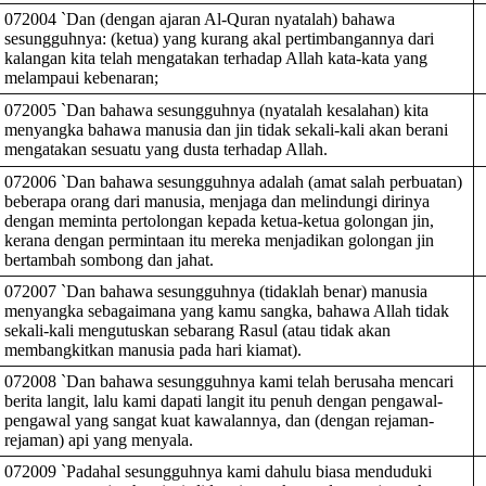
072004 `Dan (dengan ajaran Al-Quran nyatalah) bahawa
sesungguhnya: (ketua) yang kurang akal pertimbangannya dari
kalangan kita telah mengatakan terhadap Allah kata-kata yang
melampaui kebenaran;
072005 `Dan bahawa sesungguhnya (nyatalah kesalahan) kita
menyangka bahawa manusia dan jin tidak sekali-kali akan berani
mengatakan sesuatu yang dusta terhadap Allah.
072006 `Dan bahawa sesungguhnya adalah (amat salah perbuatan)
beberapa orang dari manusia, menjaga dan melindungi dirinya
dengan meminta pertolongan kepada ketua-ketua golongan jin,
kerana dengan permintaan itu mereka menjadikan golongan jin
bertambah sombong dan jahat.
072007 `Dan bahawa sesungguhnya (tidaklah benar) manusia
menyangka sebagaimana yang kamu sangka, bahawa Allah tidak
sekali-kali mengutuskan sebarang Rasul (atau tidak akan
membangkitkan manusia pada hari kiamat).
072008 `Dan bahawa sesungguhnya kami telah berusaha mencari
berita langit, lalu kami dapati langit itu penuh dengan pengawal-
pengawal yang sangat kuat kawalannya, dan (dengan rejaman-
rejaman) api yang menyala.
072009 `Padahal sesungguhnya kami dahulu biasa menduduki