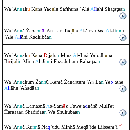
Wa 'A
nn
ah
u
K
ā
na Ya
q
ū
lu Safīhunā `Alá
A
ll
āhi
Sh
a
ţ
a
ţ
āa
n
Wa 'A
nn
ā
Ž
ana
nn
ā
'A
n
La
n
Ta
q
ū
la
A
l-'I
n
su Wa
A
l-Ji
nn
u
`Alá
A
ll
āhi Ka
dh
ibāa
n
Wa 'A
nn
ah
u
K
ā
na
R
ij
ā
lu
n
Mina
A
l-'I
n
si Ya`ū
dh
ū
na
Bi
r
ij
ā
li
n
Mina
A
l-Ji
nn
i Fazādūhu
m
Ra
ha
q
āa
n
Wa 'A
nn
ahu
m
Ž
a
nn
ū Kamā
Ž
ana
n
tu
m
'A
n
La
n
Ya
b
`a
th
a
A
ll
āhu 'Aĥadāa
n
Wa 'A
nn
ā Lamasnā
A
s-Sam
ā
'a Fawaja
d
nāhā Muli'at
Ĥa
ra
sāa
n
Sh
adīdāa
n
Wa
Sh
uhubāa
n
Wa 'A
nn
ā Ku
nn
ā Na
q
`udu Minhā Ma
q
ā`ida Lilssa
m
`i