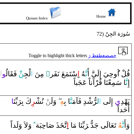
Home
Quraan Index
72) سُورَة الجِنّ
Toggle to highlight thick letters
خصضغطقظ رَ
‌ا
‍و
‍الُ‍
‍قَ‍
ِ فَ‍
‍نّ
لْجِ‍
‌ا
‌ مِنَ
‌ٌ
سْتَمَعَ نَفَر
‌ا
‍هُ
نَّ‍
‌وحِيَ ‌إِلَيَّ ‌أَ
‍لْ ‌أ
قُ‍
‌إِ
نَّ‍
‍ا‌ سَمِعْنَا‌
قُ‍
‍رْ‌آناً‌ عَجَباً
يَهْدِ
ي
‌إِلَى‌
‌ا
ل‍
‍رُّشْدِ‌ فَآمَ‍
‍نَّ‍
‍ا‌ بِ‍
‍هِ
‌وَلَ‍‌
‍ن
ْ نُشْ‍
‍ر
ِكَ بِ‍
رَ
بِّنَ‍
‍ا
‌أَحَد‌اً
‌ ‌وَلاَ‌ ‌وَلَد‌اً
ً
‍احِبَة
صَ‍
‍ذَ‌
‍خَ‍
تَّ‍
‌ا
بِّنَا‌ مَا‌
رَ
تَعَالَى‌ جَدُّ‌ ‌‍
‍هُ
نَّ‍
وَ‌أَ