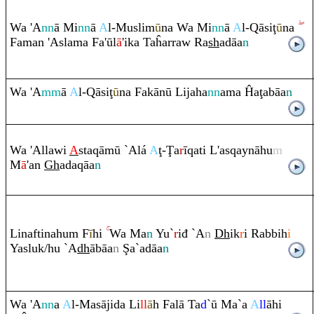
Wa 'A
nn
ā Mi
nn
ā
A
l-Muslim
ū
na Wa Mi
nn
ā
A
l-
Q
āsi
ţ
ū
na
Faman 'Aslama Fa'ūl
ā
'ika Taĥar
ra
w
Ra
sh
adāa
n
Wa 'A
mm
ā
A
l-
Q
āsi
ţ
ū
na Fakānū Lijaha
nn
ama Ĥa
ţ
abāa
n
Wa 'Allawi
A
sta
q
āmū `Alá
A
ţ
-
Ţ
a
r
ī
q
ati L'as
q
aynāhu
m
M
ā
'an
Gh
ada
q
āa
n
Linaftinahu
m
F
ī
hi
Wa Ma
n
Yu`
r
iđ `A
n
Dh
ik
r
i
Ra
bbih
i
Yasluk/hu `A
dh
ābāa
n
Ş
a`adāa
n
Wa 'A
nn
a
A
l-Masājida Li
ll
ā
h Falā Ta
d
`ū Ma`a
A
ll
āhi