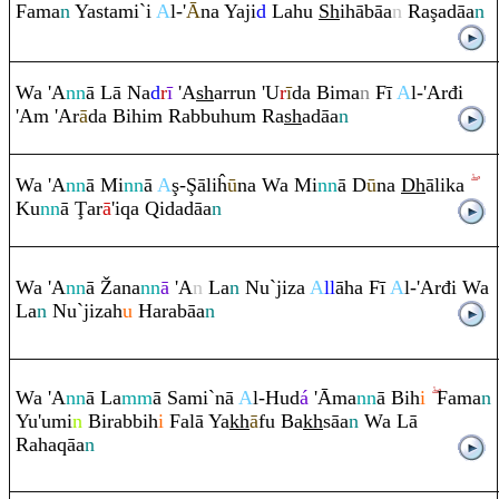
Fama
n
Yastami`i
A
l-'
Ā
na Yaji
d
Lahu
Sh
ihābāa
n
Ra
ş
adāa
n
Wa 'A
nn
ā Lā Na
d
r
ī
'A
sh
ar
ru
n 'U
r
ī
da Bima
n
Fī
A
l-'Arđi
'A
m
'A
r
ā
da Bihi
m
Ra
bbuhu
m
Ra
sh
adāa
n
Wa 'A
nn
ā Mi
nn
ā
A
ş
-
Ş
āliĥ
ū
na Wa Mi
nn
ā D
ū
na
Dh
ālika
Ku
nn
ā
Ţ
ar
ā
'i
q
a
Q
idadāa
n
Wa 'A
nn
ā
Ž
ana
nn
ā
'A
n
La
n
Nu`jiza
A
ll
āha Fī
A
l-'Arđi Wa
La
n
Nu`jizah
u
Ha
ra
bāa
n
Wa 'A
nn
ā La
mm
ā Sami`nā
A
l-Hud
á
'Āma
nn
ā Bih
i
Fama
n
Yu'umi
n
Bi
ra
bbih
i
Falā Ya
kh
ā
fu Ba
kh
sāa
n
Wa Lā
Ra
ha
q
āa
n