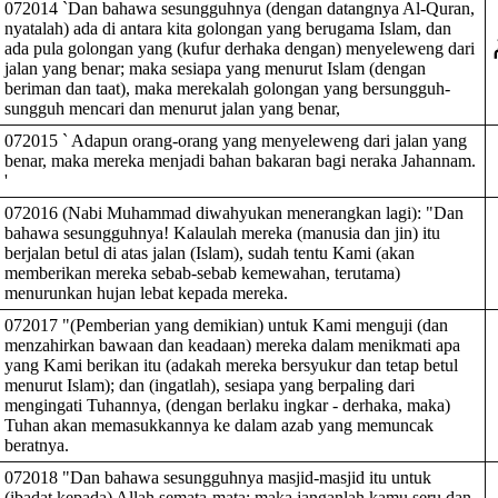
072014 `Dan bahawa sesungguhnya (dengan datangnya Al-Quran,
nyatalah) ada di antara kita golongan yang berugama Islam, dan
ada pula golongan yang (kufur derhaka dengan) menyeleweng dari
jalan yang benar; maka sesiapa yang menurut Islam (dengan
beriman dan taat), maka merekalah golongan yang bersungguh-
sungguh mencari dan menurut jalan yang benar,
072015 ` Adapun orang-orang yang menyeleweng dari jalan yang
benar, maka mereka menjadi bahan bakaran bagi neraka Jahannam.
'
072016 (Nabi Muhammad diwahyukan menerangkan lagi): "Dan
bahawa sesungguhnya! Kalaulah mereka (manusia dan jin) itu
berjalan betul di atas jalan (Islam), sudah tentu Kami (akan
memberikan mereka sebab-sebab kemewahan, terutama)
menurunkan hujan lebat kepada mereka.
072017 "(Pemberian yang demikian) untuk Kami menguji (dan
menzahirkan bawaan dan keadaan) mereka dalam menikmati apa
yang Kami berikan itu (adakah mereka bersyukur dan tetap betul
menurut Islam); dan (ingatlah), sesiapa yang berpaling dari
mengingati Tuhannya, (dengan berlaku ingkar - derhaka, maka)
Tuhan akan memasukkannya ke dalam azab yang memuncak
beratnya.
072018 "Dan bahawa sesungguhnya masjid-masjid itu untuk
(ibadat kepada) Allah semata-mata; maka janganlah kamu seru dan