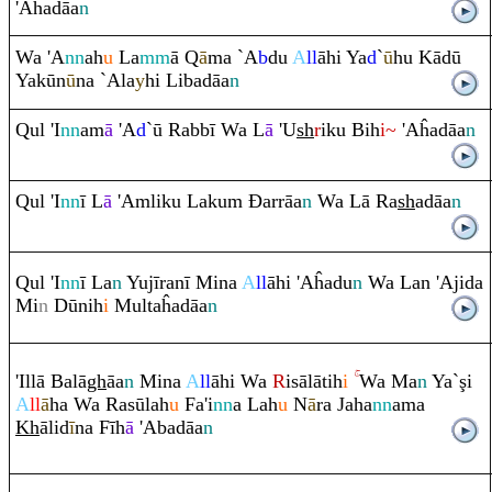
'Aĥadāa
n
Wa 'A
nn
ah
u
La
mm
ā
Q
ā
ma `A
b
du
A
ll
āhi Ya
d
`
ū
hu Kādū
Yakūn
ū
na `Ala
y
hi Libadāa
n
Q
ul 'I
nn
am
ā
'A
d
`ū
Ra
bbī Wa L
ā
'U
sh
r
iku Bih
i~
'Aĥadāa
n
Q
ul 'I
nn
ī L
ā
'A
m
liku Laku
m
Đ
ar
rā
a
n
Wa Lā
Ra
sh
adāa
n
Q
ul 'I
nn
ī La
n
Yujī
ra
nī Mina
A
ll
āhi 'Aĥadu
n
Wa Lan 'Ajida
Mi
n
Dūnih
i
Multaĥadāa
n
'Illā Balā
gh
āa
n
Mina
A
ll
āhi Wa
R
isālātih
i
Wa Ma
n
Ya`
ş
i
A
ll
ā
ha Wa
Ra
sūlah
u
Fa'i
nn
a Lah
u
N
ā
ra
Jaha
nn
ama
Kh
ālid
ī
na Fīh
ā
'Abadāa
n