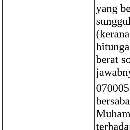
yang be
sunggu
(keran
hitunga
berat s
jawabn
070005
bersaba
Muham
terhada