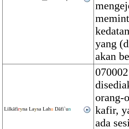
mengej
memint
kedata
yang (d
akan be
070002
disedia
orang-
kafir, 
Lilkāfi
r
y
na La
y
sa Lah
u
Dāfi`u
n
ada ses