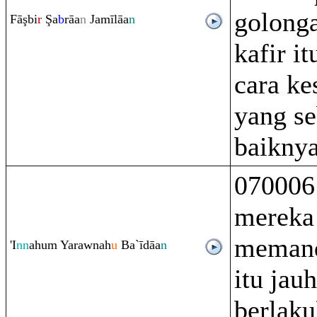
golong
Fā
ş
bi
r
Ş
a
b
rā
a
n
Jamīlāa
n
kafir i
cara ke
yang se
baiknya
070006
mereka
memand
'I
nn
ahu
m
Ya
ra
wnah
u
Ba`īdāa
n
itu jau
berlaku