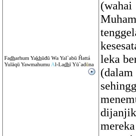
(wahai
Muham
tengge
kesesat
leka b
Fa
dh
arhu
m
Ya
kh
ūđū Wa Yal`abū Ĥattá
Yulā
q
ū Yawmahumu
A
l-La
dh
ī Yū`ad
ū
na
(dalam 
sehing
menemu
dijanji
mereka