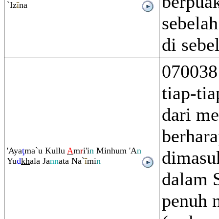
berpuak
`Iz
ī
na
sebelah
di sebe
070038
tiap-ti
dari me
berhara
'Aya
ţ
ma`u Kullu
A
m
r
i'i
n
Minhu
m
'A
n
dimasu
Yu
d
kh
ala Ja
nn
ata Na`
ī
mi
n
dalam 
penuh 