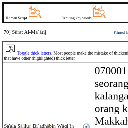
Roman Script
Reciting key words
70) Sūrat
A
l-Ma`ā
r
i
j
Printed f
Toggle thick letters.
Most people make the mistake of thickenin
that have other (highlighted) thick letter
070001
seorang
kalanga
orang k
Makkah
Sa'ala S
ā
'ilu
n
Bi`a
dh
ā
bi
n
Wā
q
i`i
n