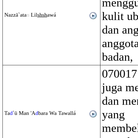
menggu
kulit u
Nazzā`ata
n
Lil
sh
sh
awá
dan an
anggot
badan,
070017
juga m
dan me
yang
Ta
d
`ū Man 'A
d
ba
ra
Wa Tawallá
membel