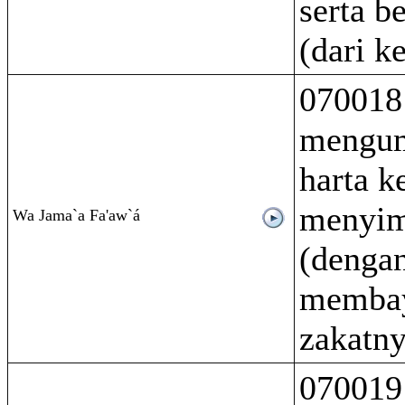
serta b
(dari k
070018
mengu
harta k
menyi
Wa Jama`a Fa'aw`á
(dengan
memba
zakatny
070019