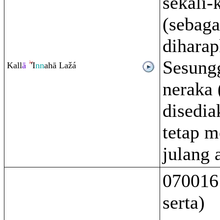
sekali-
(sebag
dihara
Sesung
Kall
ā
'I
nn
ahā Lažá
neraka 
disedia
tetap m
julang 
070016
serta)