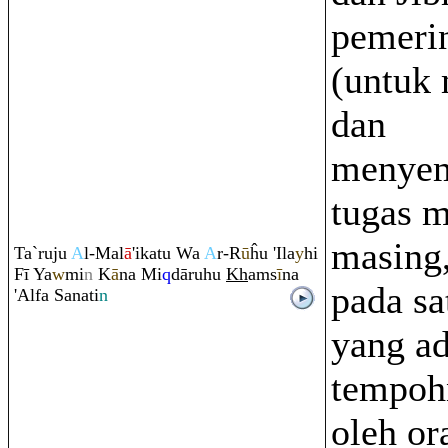
pemeri
(untuk
dan
menye
tugas m
masing,
Ta`
ru
ju
A
l-Mal
ā
'ikatu Wa
A
r-R
ū
ĥu 'Ila
y
hi
Fī Ya
w
mi
n
K
ā
na Mi
q
dā
ru
hu
Kh
a
m
s
ī
na
pada sa
'Alfa Sanati
n
yang a
tempohn
oleh or