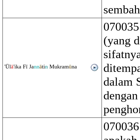
sembah
070035
(yang 
sifatny
ditempa
'Ūl
ā
'ika Fī Ja
nn
ā
ti
n
Muk
ra
m
ū
na
dalam 
dengan 
pengho
070036