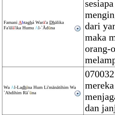
sesiapa
menging
Famani
A
b
ta
gh
á War
ā
'a
Dh
ālika
dari ya
Fa'ūl
ā
'ika Humu
A
l-`Ād
ū
na
maka m
orang-
melamp
070032
mereka
Wa
A
l-La
dh
ī
na Hu
m
Li'mānātihi
m
Wa
`Ahdihi
m
Rā
`
ū
na
menjag
dan jan