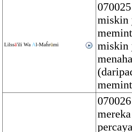
070025
miskin
memint
miskin
Lilss
ā
'ili Wa
A
l-Maĥr
ū
mi
menaha
(daripa
memint
070026
mereka
percaya