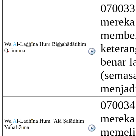
070033
mereka
member
Wa
A
l-La
dh
ī
na Hu
m
Bi
sh
ahādātihi
m
ketera
Q
ā
'im
ū
na
benar l
(semas
menjadi
070034
mereka 
Wa
A
l-La
dh
ī
na Hu
m
`Alá
Ş
alātihi
m
Yuĥāfiž
ū
na
memeli