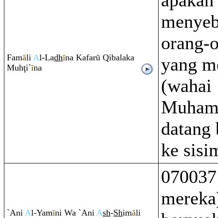
apakah
menyeb
orang-o
Fam
ā
li
A
l-La
dh
ī
na Kafarū
Q
ibalaka
yang m
Muh
ţ
i`
ī
na
(wahai
Muham
datang 
ke sisi
070037
mereka
`Ani
A
l-Yam
ī
ni Wa `Ani
A
sh
-
Sh
im
ā
li