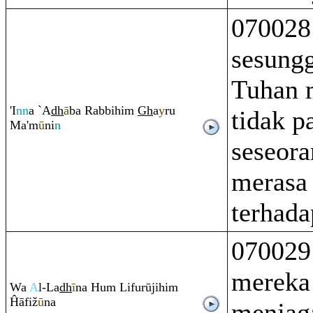
070028
sesung
Tuhan 
'I
nn
a `A
dh
ā
ba
Ra
bbihi
m
Gh
a
y
ru
tidak p
Ma'm
ū
ni
n
seseor
merasa
terhada
070029
mereka
Wa
A
l-La
dh
ī
na Hu
m
Lifurūjihi
m
Ĥāfiž
ū
na
menjag