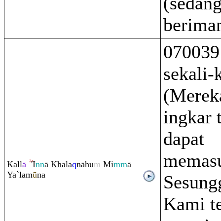
(sedang
berima
070039
sekali-k
(Merek
ingkar 
dapat
memasu
Kall
ā
'I
nn
ā
Kh
ala
q
nāhu
m
Mi
mm
ā
Ya`lam
ū
na
Sesung
Kami t