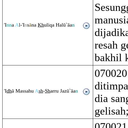
Sesung
manusia
'I
nn
a
A
l-'I
n
s
ā
na
Kh
uli
q
a Halū`āa
n
dijadik
resah g
bakhil 
070020 
ditimpa
'I
dh
ā Massahu
A
sh
-
Sh
ar
ru
Jazū`āa
n
dia san
gelisah
070021