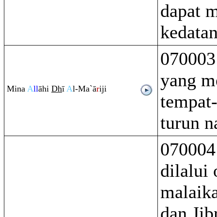
dapat 
kedata
070003
yang m
Mina
A
ll
āhi
Dh
ī
A
l-Ma`ā
r
iji
tempat
turun n
070004
dilalui 
malaika
dan Jib