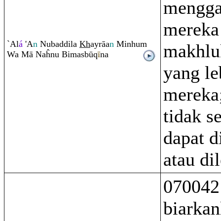
mengga
mereka
`Al
á
'A
n
Nubaddila
Kh
ay
rā
a
n
Minhu
m
makhlu
Wa Mā Naĥnu Bimasbū
q
ī
na
yang le
mereka
tidak se
dapat d
atau di
070042 
biarka