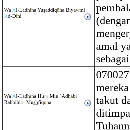
pembal
Wa
A
l-La
dh
ī
na Yu
ş
addi
q
ū
na Biya
w
mi
A
d-D
ī
ni
(denga
menger
amal ya
sebagai
070027
mereka
Wa
A
l-La
dh
ī
na Hu
m
Min `A
dh
ā
bi
takut d
Ra
bbihi
m
Mu
sh
fi
q
ū
na
ditimpa
Tuhann