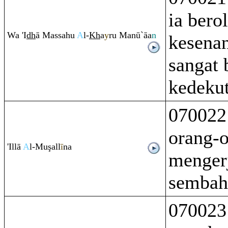
ia bero
Wa 'I
dh
ā Massahu
A
l-
Kh
a
y
ru
Manū`āa
n
kesenan
sangat 
kedekut
070022
orang-
'Illā
A
l-Mu
ş
all
ī
na
menger
sembah
070023 