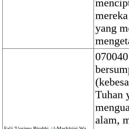
mencip
mereka 
yang m
menget
070040
bersum
(kebes
Tuhan 
menguas
alam, m
Fal
ā
'U
q
simu Bi
ra
bbi
A
l-Ma
sh
ā
r
i
q
i Wa