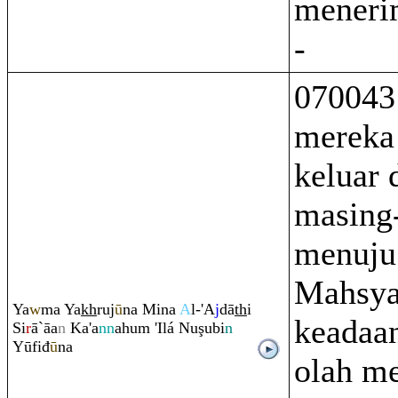
meneri
-
070043 
mereka
keluar 
masing
menuju
Mahsya
Ya
w
ma Ya
kh
ru
j
ū
na Mina
A
l-'A
j
dā
th
i
keadaan
Si
r
ā`āa
n
Ka'a
nn
ahu
m
'Ilá Nu
ş
ubi
n
Yūfiđ
ū
na
olah m