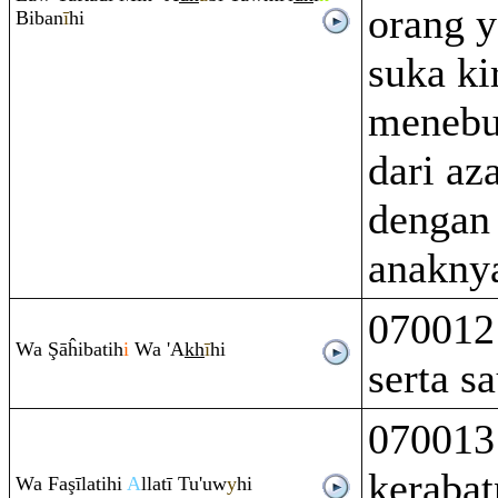
orang y
Biban
ī
hi
suka ki
menebu
dari az
dengan
anaknya
070012 
Wa
Ş
āĥibatih
i
Wa 'A
kh
ī
hi
serta s
070013
keraba
Wa Fa
ş
īlatihi
A
llatī Tu'uw
y
hi