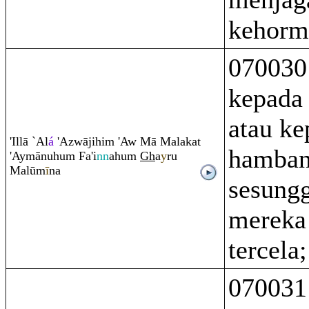
kehorm
070030
kepada 
atau ke
'Illā `Al
á
'Azwājihi
m
'Aw Mā Malakat
hamban
'Aymānuhu
m
Fa'i
nn
ahu
m
Gh
a
y
ru
Malūm
ī
na
sesung
mereka 
tercela;
070031