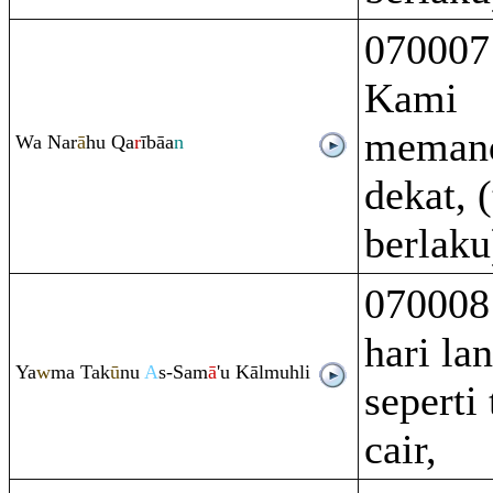
070007
Kami
meman
Wa Na
r
ā
hu
Q
a
r
ībāa
n
dekat, 
berlaku
070008 
hari la
Ya
w
ma Tak
ū
nu
A
s-Sam
ā
'u Kālmuhli
seperti
cair,