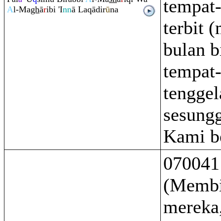
tempat
A
l-Ma
gh
ā
r
ibi 'I
nn
ā La
q
ādir
ū
na
terbit 
bulan b
tempat
tenggel
sesung
Kami b
070041
(Membi
mereka,