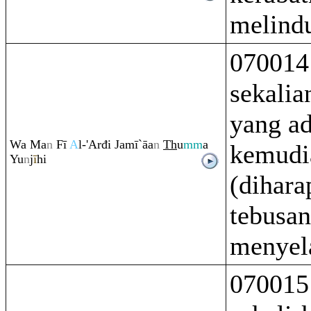
melind
070014
sekali
yang ad
Wa Ma
n
Fī
A
l-'Arđi Jamī`āa
n
Th
u
mm
a
kemudi
Yu
n
j
ī
hi
(dihar
tebusan
menyel
070015