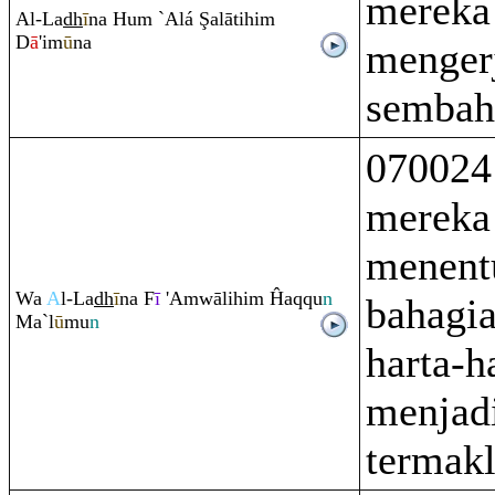
mereka 
Al-La
dh
ī
na Hu
m
`Alá
Ş
alātihi
m
D
ā
'im
ū
na
menger
sembah
070024
mereka
menent
Wa
A
l-La
dh
ī
na F
ī
'A
m
wālihi
m
Ĥa
q
q
u
n
bahagia
Ma`l
ū
mu
n
harta-h
menjad
termak