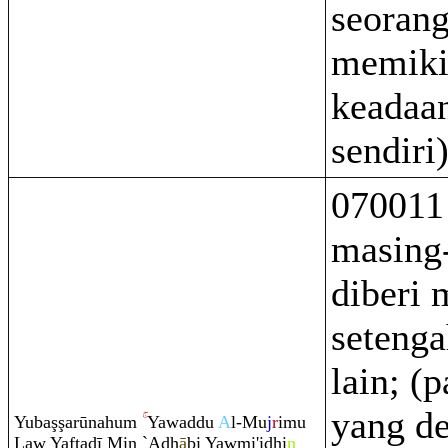
seorang
memiki
keadaa
sendiri)
070011
masing
diberi 
seteng
lain; (p
yang d
Yuba
ş
ş
arūnahu
m
Yawaddu
A
l-Mu
j
r
imu
Law Yaftadī Min `A
dh
ā
bi Yawmi'i
dh
i
n