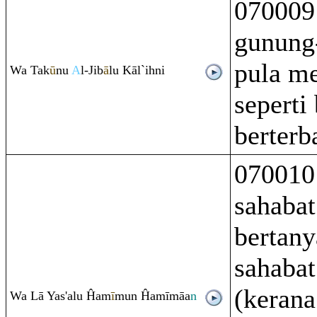
070009
gunung
pula me
Wa Tak
ū
nu
A
l-Jib
ā
lu Kāl`ihni
seperti
berterb
070010
sahabat
bertany
sahabat
(kerana
Wa Lā Yas'alu Ĥam
ī
mun Ĥamīmāa
n