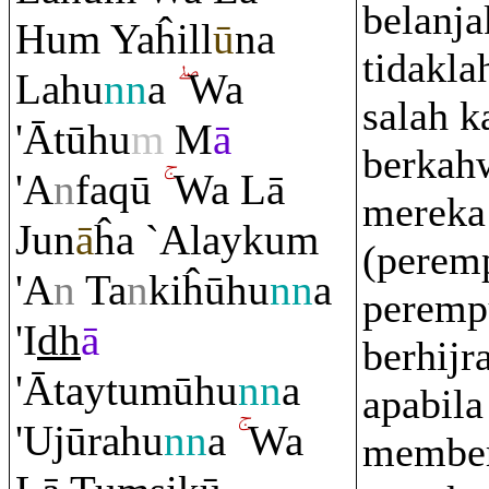
belanj
Hu
m
Yaĥill
ū
na
tidakla
Lahu
nn
a
Wa
salah 
'Ātūhu
m
M
ā
berkah
'A
n
fa
q
ū
Wa Lā
mereka
Jun
ā
ĥa `Alayku
m
(perem
'A
n
Ta
n
kiĥūhu
nn
a
peremp
'I
dh
ā
berhijra
'Ātaytumūhu
nn
a
apabil
'Ujū
ra
hu
nn
a
Wa
member