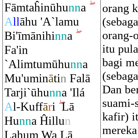
Fā
m
taĥinūhu
nn
a
orang k
A
ll
āhu 'A`lamu
(sebagai
orang-o
Bi'īmānihi
nn
a
itu pula
Fa'in
bagi m
`Ali
m
tumūhu
nn
a
(sebaga
Mu'umin
ā
ti
n
Falā
Dan ber
Tarji`ūhu
nn
a 'Ilá
suami-
A
l-Kuff
ā
r
i
Lā
kafir) 
Hu
nn
a Ĥillu
n
mereka 
Lahu
m
Wa Lā