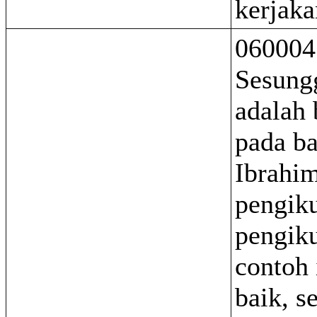
kerjaka
060004
Sesung
adalah
pada b
Ibrahim
pengiku
pengiku
contoh 
baik, s