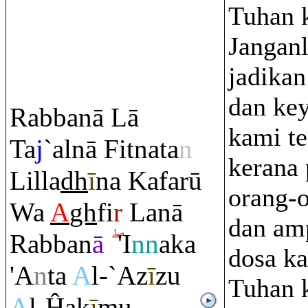
Tuhan 
Jangan
jadikan
dan ke
Ra
bbanā Lā
kami t
Ta
j
`alnā Fitnata
n
kerana
Lilla
dh
ī
na Kafarū
orang-o
Wa
A
gh
fi
r
Lanā
dan am
Ra
bban
ā
'I
nn
aka
dosa k
'A
n
ta
A
l-`Az
ī
zu
Tuhan 
A
l-Ĥak
ī
mu