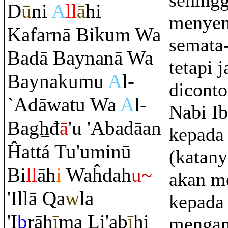
sehing
D
ū
ni
A
ll
ā
hi
menyem
Kafarnā Biku
m
Wa
semata
Badā Baynanā Wa
tetapi 
Baynakumu
A
l-
diconto
`Adāwatu Wa
A
l-
Nabi I
Ba
gh
đ
ā
'u 'Abadāan
kepada
Ĥattá Tu'uminū
(katany
Bi
ll
āh
i
Waĥdah
u~
akan 
'Illā
Q
a
w
la
kepada
'I
b
rā
h
ī
ma Li'ab
ī
hi
menga