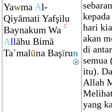
sebaran
Ya
w
ma
A
l-
kepada
Q
iyāmati Yaf
ş
ilu
hari ki
Baynaku
m
Wa
akan m
A
ll
āhu Bimā
di anta
Ta`mal
ū
na Ba
ş
ī
r
u
n
semua (
itu). D
Allah 
Melihat
yang k