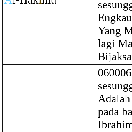
sesung
Engkau
Yang M
lagi M
Bijaksa
060006
sesung
Adalah
pada b
Ibrahi