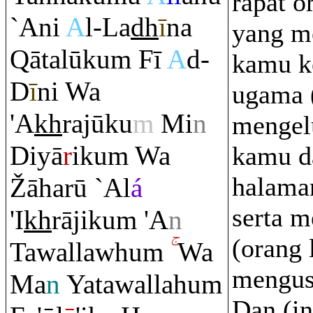
rapat o
`Ani
A
l-La
dh
ī
na
yang m
Q
ātalūku
m
Fī
A
d-
kamu k
D
ī
ni Wa
ugama 
'A
kh
ra
jūku
m
Mi
n
mengel
Diyā
r
iku
m
Wa
kamu d
halama
Ž
āharū `Al
á
serta 
'I
kh
rā
jiku
m
'A
n
(orang 
Tawallawhu
m
Wa
mengus
Ma
n
Yatawallahu
m
Dan (in