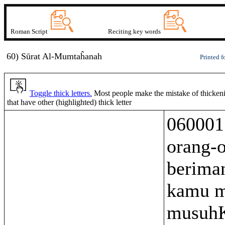
Roman Script
Reciting key words
60) Sūrat
A
l-Mu
m
taĥanah
Printed f
Toggle thick letters.
Most people make the mistake of thickenin
that have other (highlighted) thick letter
060001
orang-
berima
kamu m
musuh