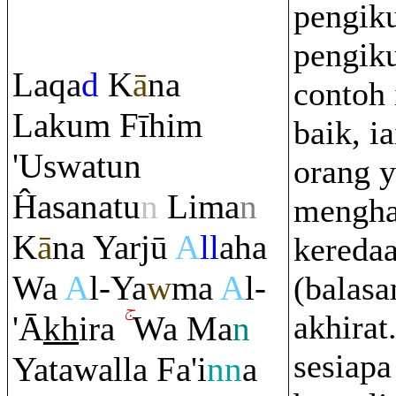
pengiku
pengiku
La
q
a
d
K
ā
na
contoh 
Laku
m
Fīhi
m
baik, ia
'Uswatun
orang y
Ĥasanatu
n
Lima
n
mengha
K
ā
na Yarjū
A
ll
aha
keredaa
Wa
A
l-Ya
w
ma
A
l-
(balasa
akhirat
'Ā
kh
i
ra
Wa Ma
n
sesiapa
Yatawalla Fa'i
nn
a