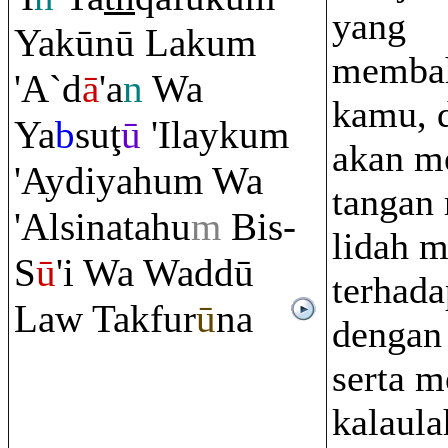
yang
Yakūnū Laku
m
memba
'A`d
ā
'a
n
Wa
kamu, 
Ya
b
su
ţ
ū
'Ilayku
m
akan m
'Aydiyahu
m
Wa
tangan
'Alsinatahu
m
Bis-
lidah 
S
ū
'i Wa Waddū
terhad
Law Takfur
ū
na
dengan 
serta m
kalaul