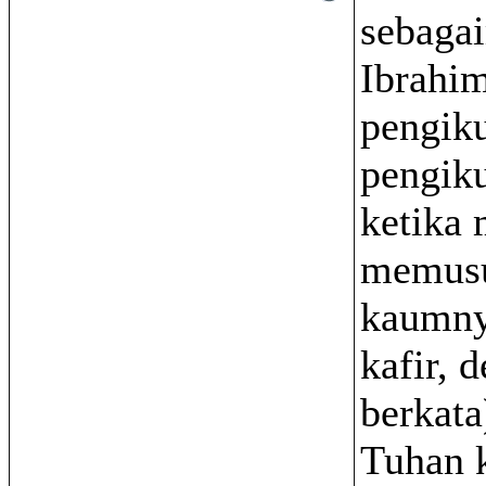
sebaga
Ibrahi
pengiku
pengik
ketika
memus
kaumny
kafir, 
berkata
Tuhan 