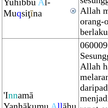
sesung
Yuĥibbu
A
l-
Allah 
Mu
q
si
ţ
ī
na
orang-
berlaku
060009
Sesung
Allah 
melara
daripad
'I
nn
amā
menjad
Yanhākumu
A
ll
āhu