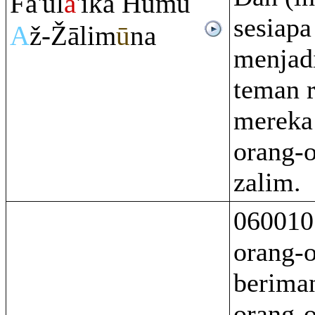
Fa'ūl
ā
'ika Humu
sesiapa
A
ž-
Ž
ālim
ū
na
menjad
teman 
mereka 
orang-
zalim.
060010
orang-
berima
orang-