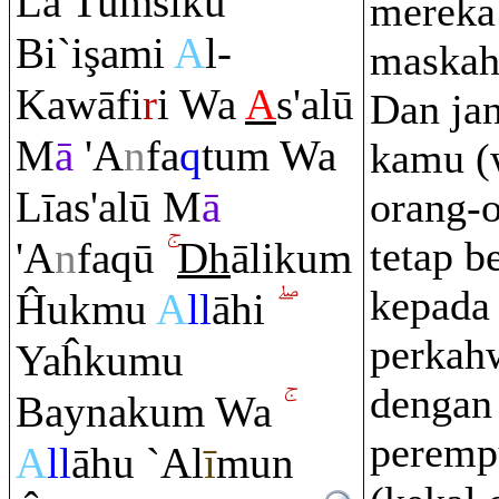
Lā Tu
m
sikū
mereka
Bi`i
ş
ami
A
l-
maskah
Kawāfi
r
i Wa
A
s'alū
Dan ja
M
ā
'A
n
fa
q
tu
m
Wa
kamu (
Līas'alū M
ā
orang-o
tetap b
'A
n
fa
q
ū
Dh
āliku
m
kepada
Ĥukmu
A
ll
āhi
perkah
Yaĥkumu
dengan
Baynaku
m
Wa
peremp
A
ll
āhu `Al
ī
mun