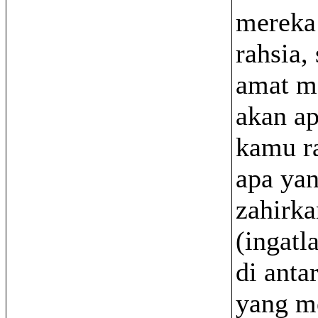
mereka
rahsia,
amat m
akan a
kamu r
apa ya
zahirka
(ingatl
di anta
yang m