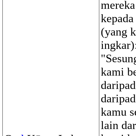
mereka
kepada
(yang k
ingkar)
"Sesun
kami be
daripa
daripad
kamu s
lain dar