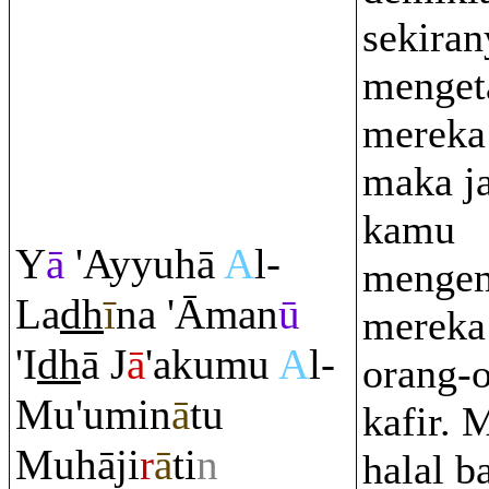
sekira
menget
mereka
maka j
kamu
Y
ā
'Ayyuhā
A
l-
mengem
La
dh
ī
na 'Āman
ū
mereka
'I
dh
ā J
ā
'akumu
A
l-
orang-
Mu'umin
ā
tu
kafir. 
Muhāji
r
ā
ti
n
halal b