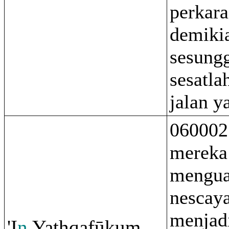
perkar
demiki
sesung
sesatlah
jalan y
060002
mereka
mengua
nescay
menjad
'I
n
Ya
th
q
afūku
m