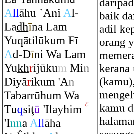
daripad
A
ll
āhu `Ani
A
l-
baik da
La
dh
ī
na La
m
adil ke
Yu
q
ātilūku
m
Fī
orang y
A
d-D
ī
ni Wa La
m
memera
Yu
kh
r
ijūku
m
Mi
n
kerana
Diyā
r
iku
m
'A
n
(kamu),
mengel
Tabarrūhu
m
Wa
kamu d
Tu
q
si
ţ
ū
'Ilayhi
m
halama
'I
nn
a
A
ll
āha