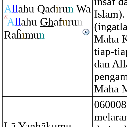
insaf 
A
ll
āhu
Q
ad
ī
r
u
n
Wa
Islam).
A
ll
āhu
Gh
af
ū
ru
n
(ingatl
Ra
ĥ
ī
mu
n
Maha K
tiap-tia
dan Al
pengam
Maha M
060008 
melara
Lā Yanhākumu