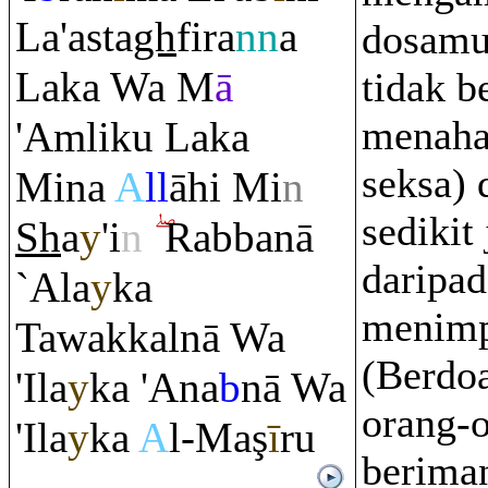
La'asta
gh
fi
ra
nn
a
dosamu
Laka Wa M
ā
tidak b
menaha
'A
m
liku Laka
seksa) 
Mina
A
ll
āhi Mi
n
sedikit
Sh
a
y
'i
n
Ra
bbanā
daripad
`Ala
y
ka
menim
Tawakkalnā Wa
(Berdo
'Ila
y
ka 'Ana
b
nā Wa
orang-
'Ila
y
ka
A
l-Ma
ş
ī
r
u
berima