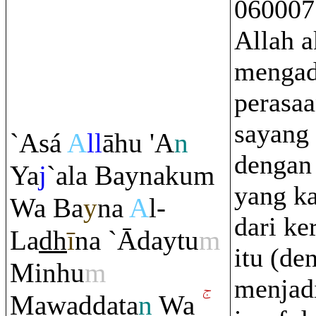
060007
Allah 
mengad
perasaa
sayang
`Asá
A
ll
āhu 'A
n
dengan
Ya
j
`ala Baynaku
m
yang k
Wa Ba
y
na
A
l-
dari ke
La
dh
ī
na `Ādaytu
m
itu (de
Minhu
m
menjad
Mawaddata
n
Wa