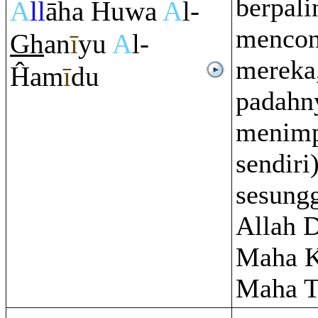
berpali
A
ll
āha Huwa
A
l-
mencon
Gh
an
ī
yu
A
l-
mereka
Ĥam
ī
du
padahn
menimp
sendiri
sesung
Allah D
Maha K
Maha T