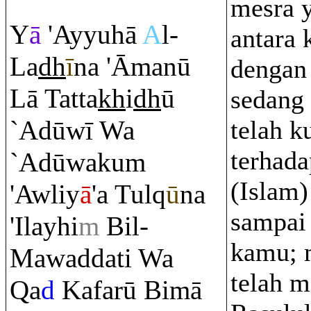
mesra y
Y
ā
'Ayyuhā
A
l-
antara
La
dh
ī
na 'Āmanū
dengan
Lā Tatta
kh
i
dh
ū
sedang
`Adūwī Wa
telah k
terhad
`Adūwaku
m
(Islam)
'Awliy
ā
'a Tul
q
ū
na
sampai
'Ilayhi
m
Bil-
kamu; 
Mawaddati Wa
telah 
Q
a
d
Kafarū Bimā