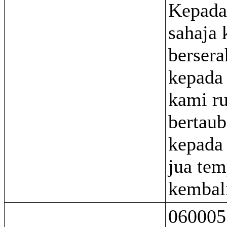
Kepada
sahaja
bersera
kepada
kami r
bertaub
kepada
jua tem
kembal
060005