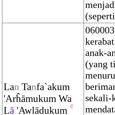
menjadi
(sepert
06000
keraba
anak-a
(yang t
menuru
La
n
Ta
n
fa`aku
m
beriman
sekali-
'Arĥāmuku
m
Wa
mendat
L
ā
'Awlāduku
m