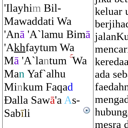
'Ilayhi
m
Bil-
keluar 
Mawaddati Wa
berjiha
'An
ā
'A`lamu Bim
ā
jalanK
'A
kh
faytu
m
Wa
mencar
M
ā
'A`la
n
tu
m
Wa
kereda
Ma
n
Yaf`alhu
ada se
Mi
n
ku
m
Fa
q
a
d
faedah
mengad
Đ
alla Saw
ā
'a
A
s-
hubung
Sab
ī
li
mesra 