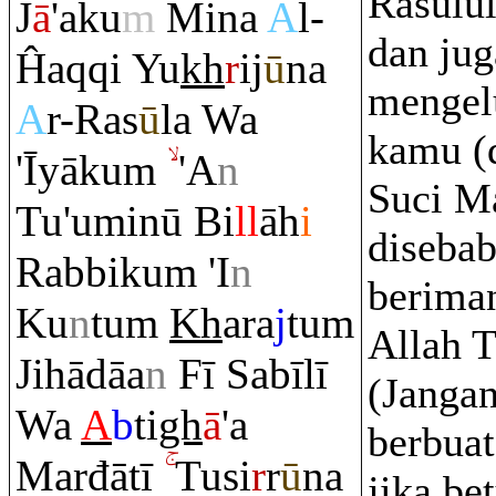
Rasulul
J
ā
'aku
m
Mina
A
l-
dan jug
Ĥa
q
q
i Yu
kh
r
ij
ū
na
mengel
A
r-
Ra
s
ū
la Wa
kamu (
'Īyāku
m
'A
n
Suci M
Tu'uminū Bi
ll
āh
i
diseba
Ra
bbiku
m
'I
n
berima
Ku
n
tu
m
Kh
a
ra
j
tu
m
Allah 
Jihādāa
n
Fī Sabīlī
(Janga
Wa
A
b
ti
gh
ā
'a
berbuat
Marđātī
Tusi
r
r
ū
na
jika be