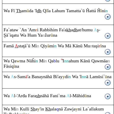
Wa Fī
Th
am
ū
da 'I
dh
Q
ī
la Lahu
m
Tamatta`ū Ĥattá Ĥ
ī
ni
n
Fa`ataw `An 'A
m
r
i
Ra
bbihi
m
Fa'a
kh
a
dh
at/humu
A
ş
-
Ş
ā`i
q
atu Wa Hu
m
Ya
n
žur
ū
na
Famā
A
sta
ţ
ā`ū Mi
n
Q
iy
ā
mi
n
Wa Mā Kānū Mu
n
ta
ş
i
r
ī
na
Wa
Q
a
w
ma Nūĥi
n
Mi
n
Q
a
b
lu
'I
nn
ahu
m
Kānū
Q
awmāa
n
Fāsi
q
ī
na
Wa
A
s-Sam
ā
'a Banaynāhā Bi'ay
y
di
n
Wa 'I
nn
ā Lamūsi`
ū
na
Wa
A
l-'Arđa Fa
ra
sh
nāhā Fani`ma
A
l-Māhid
ū
na
Wa Mi
n
Kulli
Sh
a
y
'in
Kh
ala
q
nā Zawja
y
ni La`allaku
m