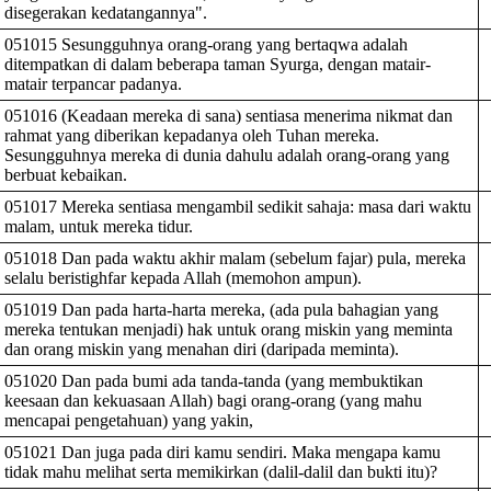
disegerakan kedatangannya".
051015 Sesungguhnya orang-orang yang bertaqwa adalah
ditempatkan di dalam beberapa taman Syurga, dengan matair-
matair terpancar padanya.
051016 (Keadaan mereka di sana) sentiasa menerima nikmat dan
rahmat yang diberikan kepadanya oleh Tuhan mereka.
Sesungguhnya mereka di dunia dahulu adalah orang-orang yang
berbuat kebaikan.
051017 Mereka sentiasa mengambil sedikit sahaja: masa dari waktu
malam, untuk mereka tidur.
051018 Dan pada waktu akhir malam (sebelum fajar) pula, mereka
selalu beristighfar kepada Allah (memohon ampun).
051019 Dan pada harta-harta mereka, (ada pula bahagian yang
mereka tentukan menjadi) hak untuk orang miskin yang meminta
dan orang miskin yang menahan diri (daripada meminta).
051020 Dan pada bumi ada tanda-tanda (yang membuktikan
keesaan dan kekuasaan Allah) bagi orang-orang (yang mahu
mencapai pengetahuan) yang yakin,
051021 Dan juga pada diri kamu sendiri. Maka mengapa kamu
tidak mahu melihat serta memikirkan (dalil-dalil dan bukti itu)?