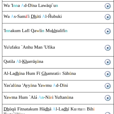
Wa 'I
nn
a
A
d-D
ī
na Lawā
q
i`u
n
Wa
A
s-Sam
ā
'i
Dh
ā
ti
A
l-Ĥubuki
'I
nn
aku
m
Lafī
Q
a
w
li
n
Mu
kh
talifi
n
Yu'ufaku `Anhu Man 'Ufika
Q
utila
A
l-
Kh
ar
rā
ş
ū
na
Al-La
dh
ī
na Hu
m
Fī
Gh
a
m
ra
ti
n
Sāh
ū
na
Yas'al
ū
na 'Ayy
ā
na Ya
w
mu
A
d-D
ī
ni
Ya
w
ma Hu
m
`Alá
A
n
-N
ā
r
i Yuftan
ū
na
Dh
ū
q
ū Fitnataku
m
Hā
dh
ā
A
l-La
dh
ī Ku
n
tu
m
Bih
i