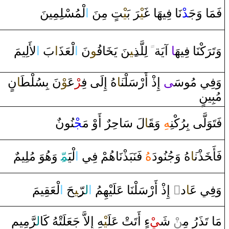
فَمَا‌ ‌وَجَ‍
‍د
ْنَا‌ فِيهَا‌
غَ‍
‍يْ‍
رَ
‌ بَ‍
‍يْ‍
‍ت
‌ مِنَ
‌ا
لْمُسْلِمِينَ
لأَلِيمَ
‌ا
بَ
‍َ‍‌ا
لْعَذ
‌ا
نَ
‍ُ‍و
‍اف‍
‍خَ‍
‍نَ يَ‍
‍ِ‍ي‍
‌ لِلَّذ
ً
‌ ‌آيَة
‍ا
كْنَا‌ فِيهَ‍
رَ
وَتَ‍
وَفِي مُوسَ‍
‍ى
‌ ‌إِ‌ذْ‌ ‌أَ‌رْسَلْن‍
‍َ‍ا
هُ ‌إِلَى‌ فِ‍
‍ر
ْعَ‍
‍وْ
نَ بِسُلْ‍
‍طَ‍
‍ا
ن
مُبِينٍ
فَتَوَلَّى‌ بِرُكْنِ‍
‍هِ
‌وَ‍
قَ‍
‍ا
لَ سَاحِرٌ‌ ‌أَ‌وْ‌ مَ‍
‍جْ‍
‍نُونٌ
فَأَ‍
خَ‍
‍ذْن‍
‍َ‍ا
هُ ‌وَجُنُو‌دَ
هُ
فَنَبَذْنَاهُمْ فِي
‌ا
لْيَ‍
‍مّ‍
ِ ‌وَهُوَ‌ مُلِيمٌ
‍يمَ
‍قِ‍
لْعَ‍
‌ا
‍حَ
‍ِ‍ي‍
‍رّ
ل‍
‌ا
‌ ‌إِ‌ذْ‌ ‌أَ‌رْسَلْنَا‌ عَلَيْهِمُ
‌ٍ
‌د‌
‍َ‍ا
وَفِي ع‍
مَا‌ تَذَ‌رُ‌ مِ‍‌
‍ن
ْ شَ‍
‍يْ
ءٍ‌ ‌أَتَتْ عَلَ‍
‍يْ‍
‍هِ ‌إِلاَّ‌ جَعَلَتْهُ كَا
ل‍
رَّ
مِيمِ