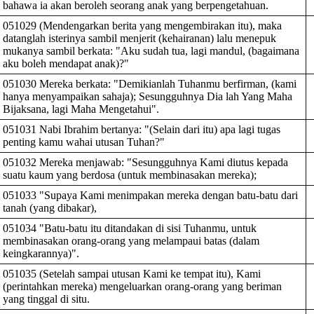
bahawa ia akan beroleh seorang anak yang berpengetahuan.
051029 (Mendengarkan berita yang mengembirakan itu), maka
datanglah isterinya sambil menjerit (kehairanan) lalu menepuk
mukanya sambil berkata: "Aku sudah tua, lagi mandul, (bagaimana
aku boleh mendapat anak)?"
051030 Mereka berkata: "Demikianlah Tuhanmu berfirman, (kami
hanya menyampaikan sahaja); Sesungguhnya Dia lah Yang Maha
Bijaksana, lagi Maha Mengetahui".
051031 Nabi Ibrahim bertanya: "(Selain dari itu) apa lagi tugas
penting kamu wahai utusan Tuhan?"
051032 Mereka menjawab: "Sesungguhnya Kami diutus kepada
suatu kaum yang berdosa (untuk membinasakan mereka);
051033 "Supaya Kami menimpakan mereka dengan batu-batu dari
tanah (yang dibakar),
051034 "Batu-batu itu ditandakan di sisi Tuhanmu, untuk
membinasakan orang-orang yang melampaui batas (dalam
keingkarannya)".
051035 (Setelah sampai utusan Kami ke tempat itu), Kami
(perintahkan mereka) mengeluarkan orang-orang yang beriman
yang tinggal di situ.