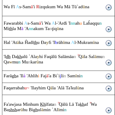
Wa Fī
A
s-Sam
ā
'i
R
iz
q
uku
m
Wa Mā Tū`ad
ū
na
Fawa
ra
bbi
A
s-Sam
ā
'i Wa
A
l-'Arđi 'I
nn
ah
u
Laĥa
q
q
u
n
Mi
th
la M
ā
'A
nn
aku
m
Ta
n
ţ
i
q
ū
na
Hal 'At
ā
ka Ĥadī
th
u
Đ
a
y
fi 'I
b
rā
h
ī
ma
A
l-Muk
ra
m
ī
na
'I
dh
Da
kh
alū `Ala
y
hi Fa
q
ālū Salāmāa
n
Q
ā
la Sal
ā
mu
n
Q
a
w
mu
n
Mu
n
kar
ū
na
Fa
rā
gh
a 'Il
á
'Ahlih
i
Faj
ā
'a Bi`i
j
li
n
Sam
ī
ni
n
Fa
q
ar
ra
bah
u~
'Ilayhi
m
Q
ā
la 'Alā Ta'kul
ū
na
Fa'awjasa Minhu
m
Kh
īfata
n
Q
ālū Lā Ta
kh
af
Wa
Ba
sh
sh
ar
ū
hu Bi
gh
ul
ā
min `Al
ī
mi
n