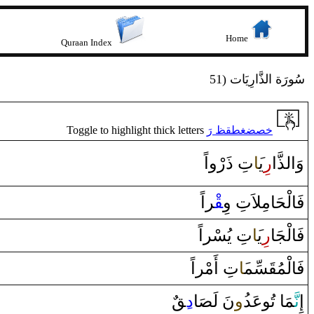
Home
Quraan Index
51) سُورَة الذَّارِيَات
Toggle to highlight thick letters
خصضغطقظ رَ
وَ‌الذَّ‌ا
‌ر
ِي‍
‍َ‍ا
تِ ‌ذَ‌رْ‌و‌اً
فَالْحَامِلاَتِ ‌وِ
‍قْ‍
‍ر‌اً
فَالْجَا
‌ر
ِي‍
‍َ‍ا
تِ يُسْر‌اً
فَالْمُ‍
‍قَ‍
‍سِّم‍
‍َ‍ا
تِ ‌أَمْر‌اً
إِ
نَّ‍
‍مَا‌ تُوعَد
‍ُ‍‌و
نَ لَ‍
‍صَ‍
‍ا
‌د
‍قٌ