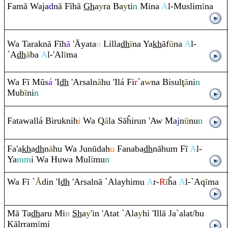
Famā Waja
d
nā Fīhā
Gh
a
y
ra
Ba
y
ti
n
Mina
A
l-Muslim
ī
na
Wa Ta
ra
knā Fīh
ā
'Āyata
n
Lilla
dh
ī
na Ya
kh
āf
ū
na
A
l-
`A
dh
ā
ba
A
l-'Al
ī
ma
Wa Fī Mūs
á
'I
dh
'Arsaln
ā
hu 'Ilá Fi
r
`a
w
na Bisul
ţ
ā
ni
n
Mub
ī
ni
n
Fatawallá Bi
ru
knih
i
Wa
Q
ā
la Sāĥi
r
un 'Aw Ma
j
n
ū
nu
n
Fa'a
kh
a
dh
n
ā
hu Wa Junūdah
u
Fanaba
dh
nāhu
m
Fī
A
l-
Ya
mm
i Wa Huwa Mul
ī
mu
n
Wa Fī `
Ā
din 'I
dh
'Arsalnā `Alayhimu
A
r-
R
ī
ĥa
A
l-`A
q
ī
ma
Mā Ta
dh
a
ru
Mi
n
Sh
a
y
'in 'Atat `Ala
y
hi 'Illā Ja`alat/hu
Kālr
ra
m
ī
mi