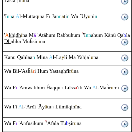
Tasta`jil
ū
na
'I
nn
a
A
l-Mutta
q
ī
na Fī Ja
nn
ā
ti
n
Wa `Uy
ū
ni
n
'
Ā
kh
i
dh
ī
na M
ā
'Ātāhu
m
Ra
bbuhu
m
'I
nn
ahu
m
Kānū
Q
a
b
la
Dh
ālika Muĥsin
ī
na
Kānū
Q
alīlāa
n
Mina
A
l-La
y
li Mā Yahja`
ū
na
Wa Bil-'Asĥ
ā
r
i Hu
m
Yasta
gh
fir
ū
na
Wa F
ī
'A
m
wālihi
m
Ĥa
q
q
u
n
Lilss
ā
'ili Wa
A
l-Maĥr
ū
mi
Wa Fī
A
l-'Arđi 'Āy
ā
tu
n
Lilmū
q
in
ī
na
Wa F
ī
'A
n
fusiku
m
'Afalā Tu
b
ş
ir
ū
na