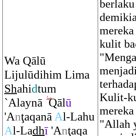
berlaku
demikia
mereka 
kulit b
"Menga
Wa
Q
ālū
menjadi
Lijulūdihi
m
Lima
terhada
Sh
ahi
d
tu
m
Kulit-k
`Alaynā
Q
āl
ū
mereka
'A
n
ţ
a
q
anā
A
l-Lahu
"Allah 
A
l-La
dh
ī
'A
n
ţ
a
q
a