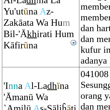
Al-La
dh
ī
na Lā
memberi
Yu'ut
ū
na
A
z-
member
Zakāata Wa Hu
m
dan har
Bil-'Ā
kh
i
ra
ti Hu
m
dan mer
Kāfir
ū
na
kufur i
adanya 
041008
Sesung
'I
nn
a
A
l-La
dh
ī
na
orang y
'Āmanū Wa
dan me
`Amilū
A
ş
-
Ş
āliĥ
ā
ti