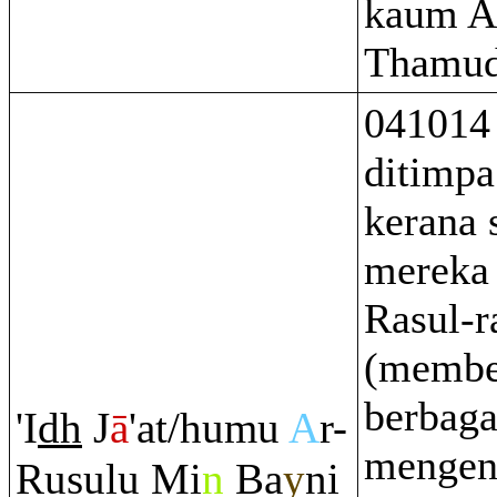
kaum A
Thamud
041014
ditimpa
kerana
mereka 
Rasul-r
(membe
berbaga
'I
dh
J
ā
'at/humu
A
r-
mengen
Ru
sulu Mi
n
Ba
y
ni