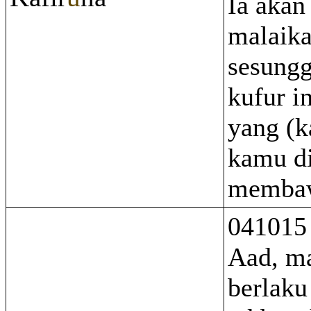
Ia aka
malaika
sesung
kufur i
yang (k
kamu d
memba
041015
Aad, m
berlak