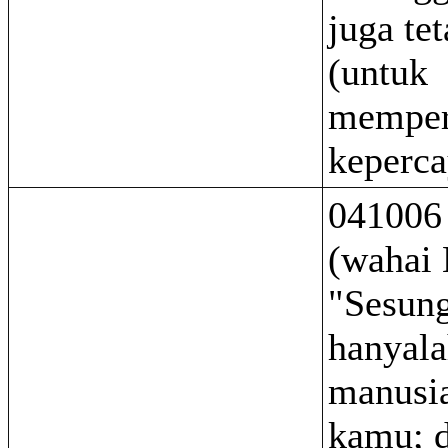
juga te
(untuk
memper
keperca
041006
(wahai
"Sesun
hanyala
manusia
kamu; 