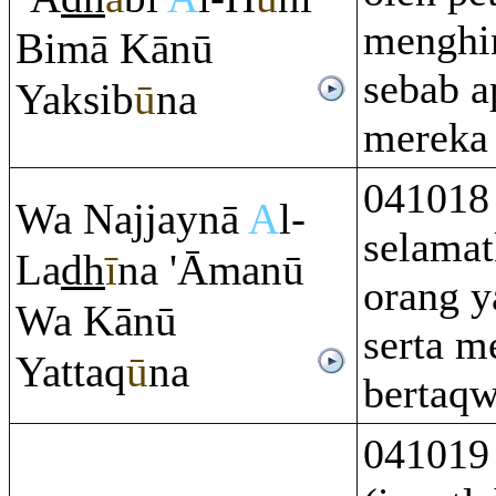
menghi
Bimā Kānū
sebab a
Yaksib
ū
na
mereka 
041018
Wa Najjaynā
A
l-
selamat
La
dh
ī
na 'Āmanū
orang y
Wa Kānū
serta m
Yatta
q
ū
na
bertaqw
041019