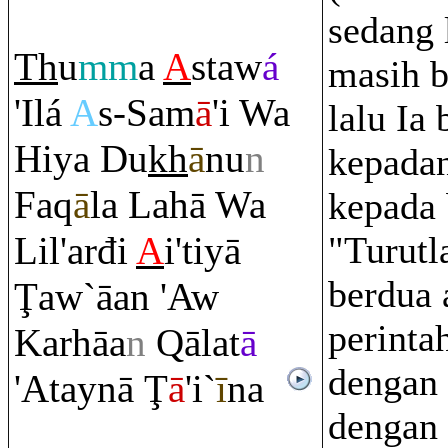
sedang l
Th
u
mm
a
A
staw
á
masih b
'Ilá
A
s-Sam
ā
'i Wa
lalu Ia
Hiya Du
kh
ā
nu
n
kepada
Fa
q
ā
la Lahā Wa
kepada
Lil'arđi
A
i'tiyā
"Turut
berdua 
Ţ
aw`āan 'Aw
perinta
Karhāa
n
Q
ālat
ā
dengan 
'Ataynā
Ţ
ā
'i`
ī
na
dengan 