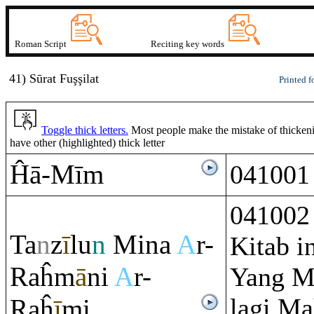
Roman Script
Reciting key words
41) Sūrat Fuşşilat
Printed f
Toggle thick letters.
Most people make the mistake of thickening
have other (highlighted) thick letter
Ĥā-Mī
m
041001
041002
Ta
n
z
ī
lu
n
Mina
A
r-
Kitab in
Ra
ĥm
ā
ni
A
r-
Yang M
lagi M
Ra
ĥ
ī
mi